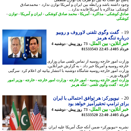
خ گو است که بین دو طرف یک توازن منطقی
د داشته باشد و رابطه بین ایران و آمریکا توازن ندارد. - محمدصادق
ی: مذاکره با آمریکا فایده ندارد ...
ق کوشکی
-
مذاکره
-
آمریکا
-
محمد صادق کوشکی
-
ایران و آمریکا
-
توازن
-
شکی
گفت وگوی تلفنی لاوروف و روبیو
اره تنگه هرمز
 آنلاین
-
بین الملل
-
73 روز پیش - دوشنبه 4
14، 22:45
81533543
رت امور خارجه روسیه از تماس تلفنی میان وزاری
جه روسیه و آمریکا خبر داد. - به گزارش خبرآنلاین،
رت امور خارجه روسیه شامگاه دوشنبه با انتشار بیانیه ای اعلام کرد: سرگیی
وف وزیر ...
رت امور خارجه روسیه
-
امور خارجه
-
وزارت امور خارجه
-
خارجه
-
وزیر امور
جه
-
گفت وگوی تلفنی
-
تنگه هرمز
نیویورکر: هر توافق احتمالی با ایران
ی ترامپ تحقیرآمیز خواهد بود
 آنلاین
-
بین الملل
-
73 روز پیش - دوشنبه 4
14، 22:40
81533520
یه «نیویورکر» ضمن آنکه جنگ آمریکا علیه ایران