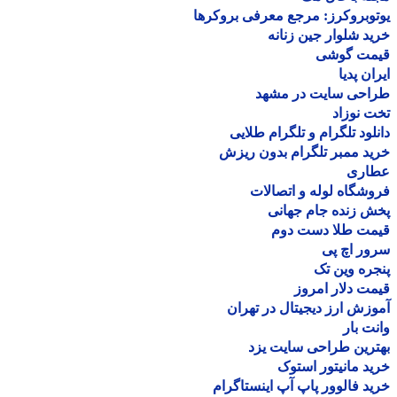
وبروکرز: مرجع معرفی بروکرها
د شلوار جین زنانه
مت گوشی
ان پدیا
احی سایت در مشهد
 نوزاد
لود تلگرام و تلگرام طلایی
د ممبر تلگرام بدون ریزش
اری
شگاه لوله و اتصالات
 زنده جام جهانی
مت طلا دست دوم
ر اچ پی
ره وین تک
ت دلار امروز
زش ارز دیجیتال در تهران
ت بار
رین طراحی سایت یزد
د مانیتور استوک
د فالوور پاپ آپ اینستاگرام