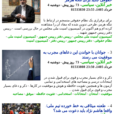
 آنلاین
-
سیاسی
-
73 روز پیش - دوشنبه 4
14، 23:55
81533830
ی برقراری یک نظام حقوقی منسجم در ارتباط با
ه هرمز، طرحی تدوین شده که مفاد آن را مشاهده
ه ام و هم اکنون در کمیسیون امنیت ملی مجلس در حال بررسی است. - رییس
ر رییس جمهور شهید ...
سیون امنیت ملی مجلس
-
رییس دفتر رییس جمهور
-
کمیسیون امنیت ملی
-
م حقوقی
-
دفتر رییس جمهور
-
رییس دفتر
-
کمیسیون امنیت
جوانان با خواندن این دعاهای مجرب به
فقیت می رسند
 آنلاین
-
سیاسی
-
73 روز پیش - دوشنبه 4
14، 23:50
81533808
 و دعای بسیار مجرب و قوی برای قبول شدن در
حانات درسی و مصاحبه های استخدامی و تمامی
ون ها و همچنین تقویت حافظه و هوش و موفقیت در کارها. - ذکر و دعای بسیار
ب و قوی برای قبول شدن ...
قیت
-
امتحان
-
امتحانات
-
استخدامی
-
تقویت حافظه
-
موفق
-
مصاحبه
طعنه میثاقی به خط خورده تیم ملی/
عا هاشم نژاد باید دعوت می شد؟