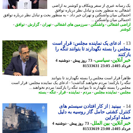
رسانه عبری از سفر ویتکاف و کوشنر به اراضی
الی به منظور بحث و تبادل نظر درباره توافق
مالی میان واشنگتن و تهران خبر داد. - به منظور بحث و تبادل نظر درباره توافق
مالی میان واشنگتن ...
ضی اشغالی
-
واشنگتن
-
سرزمین های اشغالی
-
تهران
-
گزارش
-
توافق
-
نر
ادعای یک نماینده مجلس: قرار است
س را بسته نگهدارند تا بتوانند تنگه را
کنند
 آنلاین
-
سیاسی
-
73 روز پیش - دوشنبه 4
14، 23:05
81533631
راً قرار است مجلس را بسته نگهدارند تا بتوانند
ه را بازکنند؛ مردم نخواهند گذاشت! - ادعای یک نماینده مجلس: قرار است
 را بسته نگهدارند تا بتوانند تنگه را بازکنند/ مردم نخواهند ...
لس
-
نماینده مجلس
-
مردم
-
نماینده
-
قرار
-
تنگه
-
بسته
ببینید | از کار افتادن سیستم های
رل کشتی حامل گاز روسیه به دلیل
ه اوکراین
 آنلاین
-
بین الملل
-
73 روز پیش - دوشنبه 4
14، 23:00
81533619