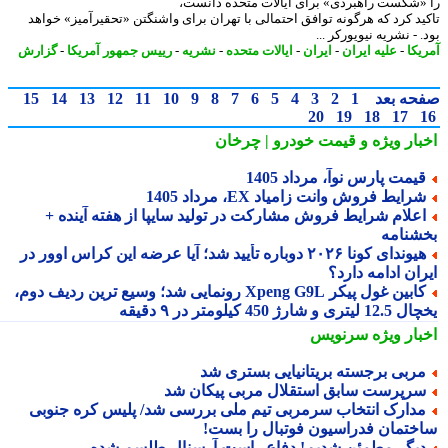
«شکست راهبردی» برای ایالات متحده دانست،
ید کرد که هرگونه توافق احتمالی با تهران برای واشنگتن «تحقیرآمیز» خواهد
 - نشریه نیویورکر ...
یکا
-
علیه ایران
-
ایران
-
ایالات متحده
-
نشریه
-
رییس جمهور آمریکا
-
گزارش
حه بعد
1
2
3
4
5
6
7
8
9
10
11
12
13
14
15
20
19
18
17
بار ویژه
و قیمت خودرو | چرخان
یمت پارس نوآ، مرداد 1405
رایط فروش وانت زامیاد EX، مرداد 1405
علام شرایط فروش مشارکت در تولید سایپا از هفته آینده +
شنامه
هیوندای کونا ۲۰۲۶ دوباره تأیید شد؛ آیا عرضه این کراس اوور در
ان ادامه دارد؟
کابین غول پیکر Xpeng G9L رونمایی شد؛ وسیع ترین ردیف دوم،
ری و شارژ 450 کیلومتر در ۹ دقیقه
بار ویژه
سرنویس
ربی برجسته بریتانیایی بستری شد
رپرست سابق استقلال مربی پیکان شد
دارک انتخاب سرمربی تیم ملی بررسی شد/ پلیس کره جنوبی
ختمان فدراسیون فوتبال را بست!
یگر مطمئن شدیم! دفاع راست آرسنال طلسم شده