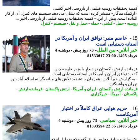
ته تحقیقات روسیه فیلمی از بازرسی اخیر کشتی
کتیک متاگاز» منتشر کرده است که نشان می دهد سیستم های کنترل آن از کار
اده است. پیش از این، - کمیته تحقیقات روسیه فیلمی از بازرسی اخیر ...
یه
-
حمل
-
کشتی
-
حمله
-
حمل و نقل
-
سیستم
-
کنترل
عاصم منیر: توافق ایران و آمریکا در
انه دستیابی است
 آنلاین
-
بین الملل
-
73 روز پیش - دوشنبه 4
14، 23:00
81533617
انده ارتش پاکستان در دیدار با وزیر خارجه چین
: توافق ایران و آمریکا در آستانه دستیابی است.
ه گزارش خبرآنلاین، همزمان با تشدید تلاش های میانجیگرانه اسلام آباد بین
ان و واشنگتن،
انده ارتش پاکستان
-
ایران و آمریکا
-
ارتش پاکستان
-
فرمانده ارتش
-
ستان
-
آمریکا
-
خبرگزاری
حریم هوایی عراق کاملاً در اختیار
ریکاست
 آنلاین
-
سیاسی
-
73 روز پیش - دوشنبه 4
14، 22:55
81533594
نماینده سابق مجلس عراق گفت که به دلیل اینکه