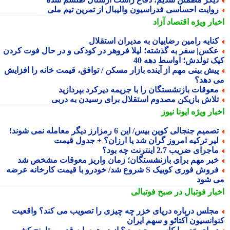
وایت احساسی فدراسیون والیبال از تمرین تیم ملی
بار ویژه
اقتصاد آزاد
نایه رامین رضاییان به مدیران استقلال
کس| سفر به گذشته؛ لیلا فروهر در کودکی و در حال فوت کردن
ک تولدش؛ اواسط دهه 40
یش بینی مهم از آینده بازار مسکن / توافق، قیمت خانه را افزایش
 دهد؟
عوقات بازنشستگان را با جریمه دیرکرد بپردازید
لاش بازیکن مصدوم استقلال برای رسیدن به دربی
بار ویژه
ایونا نیوز
صمیم جنجالی کوین بیس/ این 6 رمزارز دیگر معامله نمی شوند!
یر ترکیه امروز گران شد یا ارزان؟ + جدول قیمت
اجرای ضریب 2.7 اینترنت چه بود؟
بر مهم برای بازنشستگان؛ زمان واریز معوقات مشخص شد
فروش فوری کوییک S شروع شد/ خودرو با قیمت کارخانه عرضه
 شود
بار فوتبال در صبح فوتبالی
جلس درباره دریای خزر چه چیزی را تصویب می کند؟ واقعیت
وانسیون آکتائو و سهم ایران