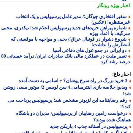
بار ویژه
رونگار
فیر افتخاری چوگان؛/ مدیرعامل پرسپولیس و یک انتخاب
رمنتظره! (عکس)
ماره پیراهن خریدهای جدید پرسپولیس اعلام شد؛ تیکدری، محبی و
گیف با اعداد ویژه
روع دشوار در فوتبال عراق؛/ یحیی و مواجهه با موقعیتی که
تظارش را نداشت!
و ایرانی در جمع غول های دفاعی آسیا
تغییر مثبت در عملکرد مالی بانک صادرات ایران/ درآمد عملیاتی 80
صد رشد کرد
ار داغ:
 اسامی به دست آمده
ویدیو| خلاصه بازی اینترمیامی 4 سن لوییس 2/ موتور مسی روشن
!
قم رضایتنامه این لژیونر مشخص شد؛ پرسپولیس پرداخت می
؟!
رخواست رامین رضاییان از پرسپولیس/ مدیران دو باشگاه
هنگ شده بودند؟
سپولیس در آستانه جذب 3 بازیکن جدید
فشاگری کاپیتان اسبق استقلال: رامین محرمانه از قلعه نویی