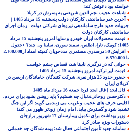
سته بود دعوتش کند!
باهت عجیب نجم الدین شریعتی به پسرش در کربلا
آخرین خبر ساماندهی کارکنان دولت پنجشنبه 15 مرداد 1405 |
یات جدید طرح ساماندهی نیروهای شرکتی دولت | زمان اجرای
اندهی کارکنان دولت
قیمت محصولات ایران خودرو و سایپا امروز پنجشنبه 15 مرداد
 سورن، ساینا و... چند؟ +جدول
افزایش 50 درصدری مستمری مددجویان کمیته امداد از2.100.000
وانی که در درگیری نابینا شد، قصاص چشم خواست
مت لیر ترکیه امروز پنجشنبه 15 مرداد 1405
حضور حدود 25 هزار نفری شرکت کنندگان جاماندگان اربعین در
لای ایران
ل ابجد | فال ابجد فردا جمعه 16 مرداد ماه 1405
کترحسن روحانی:دنبال چه هستیم؟ باید روشن بشود برای مردم.
یتی حرف های عجیب و غریب می زنندمی گویند اگر این جنگ
ید شود و گسترش بیابد، امام زمان زودتر ظهور می کند!
وزیر بهداشت برای تکمیل بیمارستان 17 شهریور برازجان
ورات ویژه صادر کرد
امانه جدید تأمین اجتماعی فعال شد؛ بیمه شدگان چه خدماتی