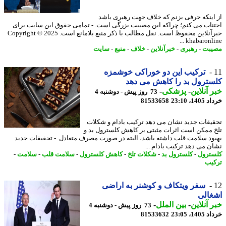
اینکه حرفی بزنم که خلاف جهت رهبری باشد
ناب می کنم؛ چراکه این مصیبت بزرگی است. - تمامی حقوق این سایت برای
خبرآنلاین محفوظ است. نقل مطالب با ذکر منبع بلامانع است. Copyright © 2025
khabaronline
بت
-
رهبری
-
خبرآنلاین
-
خلاف
-
منبع
-
سایت
ترکیب این دو خوراکی خوشمزه
ترول بد را کاهش می دهد
 آنلاین
-
پزشکی
-
73 روز پیش - دوشنبه 4
14، 23:10
81533658
یقات جدید نشان می دهد ترکیب بادام و شکلات
 ممکن است اثرات مثبتی بر کاهش کلسترول بد و
ود سلامت قلب داشته باشد، البته در صورت مصرف متعادل. - تحقیقات جدید
ن می دهد ترکیب بادام ...
ترول
-
کلسترول بد
-
شکلات تلخ
-
کاهش کلسترول
-
سلامت قلب
-
سلامت
-
یب
سفر ویتکاف و کوشنر به اراضی
غالی
 آنلاین
-
بین الملل
-
73 روز پیش - دوشنبه 4
14، 23:05
81533632