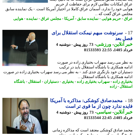
ق امکانات نظامی لازم برای حفاظت از حریم
یی خود را ندارد، آسمان عراق کاملا در اختیار آمریکا است. - یک نماینده سابق
س عراق گفت که ...
ق
-
حریم هوایی
-
نماینده سابق
-
آمریکا
-
مجلس عراق
-
نماینده
-
هوایی
سرنوشت مبهم نیمکت استقلال برای
ل بعد
 آنلاین
-
ورزشی
-
73 روز پیش - دوشنبه 4
14، 22:55
81533593
نظر می رسد سهراب بختیاری زاده در صورت
مه همکاری با باشگاه استقلال باید در ترکیب
یاران خود بازنگری جدی کند. - به نظر می رسد سهراب بختیاری زاده در صورت
مه همکاری با باشگاه استقلال ...
یاری زاده
-
سهراب بختیاری زاده
-
بختیاری
-
دستیاران
-
استقلال
-
باشگاه
قلال
-
زاده
محمدصادق کوشکی: مذاکره با آمریکا
ده ندارد چون از ما قوی تر است
 آنلاین
-
سیاسی
-
73 روز پیش - دوشنبه 4
14، 22:45
81533544
د صادق کوشکی معتقد است که مذاکره زمانی