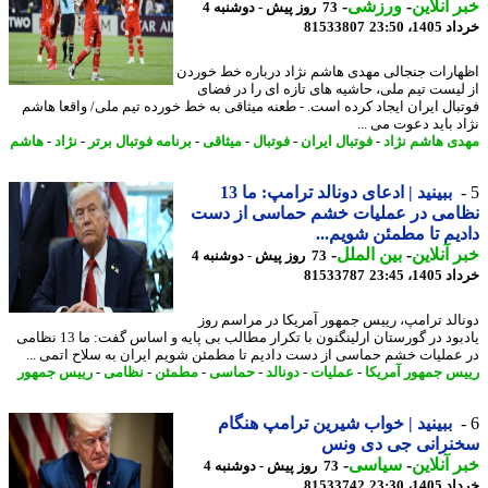
 آنلاین
-
ورزشی
-
73 روز پیش - دوشنبه 4
14، 23:50
81533807
ارات جنجالی مهدی هاشم نژاد درباره خط خوردن
لیست تیم ملی، حاشیه های تازه ای را در فضای
بال ایران ایجاد کرده است. - طعنه میثاقی به خط خورده تیم ملی/ واقعا هاشم
د باید دعوت می ...
ی هاشم نژاد
-
فوتبال ایران
-
فوتبال
-
میثاقی
-
برنامه فوتبال برتر
-
نژاد
-
هاشم
ببینید | ادعای دونالد ترامپ: ما 13
امی در عملیات خشم حماسی از دست
یم تا مطمئن شویم...
 آنلاین
-
بین الملل
-
73 روز پیش - دوشنبه 4
14، 23:45
81533787
الد ترامپ، رییس جمهور آمریکا در مراسم روز
یادبود در گورستان ارلینگنون با تکرار مطالب بی پایه و اساس گفت: ما 13 نظامی
عملیات خشم حماسی از دست دادیم تا مطمئن شویم ایران به سلاح اتمی ...
س جمهور آمریکا
-
عملیات
-
دونالد
-
حماسی
-
مطمئن
-
نظامی
-
رییس جمهور
ببینید | خواب شیرین ترامپ هنگام
نرانی جی دی ونس
 آنلاین
-
سیاسی
-
73 روز پیش - دوشنبه 4
14، 23:30
81533742