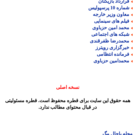
رارداد بازیکنان
اره 10 پرسپولیس
عاون وزیر خارجه
یلم های سینمایی
حمد امین حزباوی
بکه های اجتماعی
حمدرضا ظفرقندی
برگزاری رویترز
رمانده انتظامی
حمدامین حزباوی
نسخه اصلی
مه حقوق این سایت برای قطره محفوظ است. قطره مسئولیتی
در قبال محتوای مطالب ندارد.
ه باحال مگ