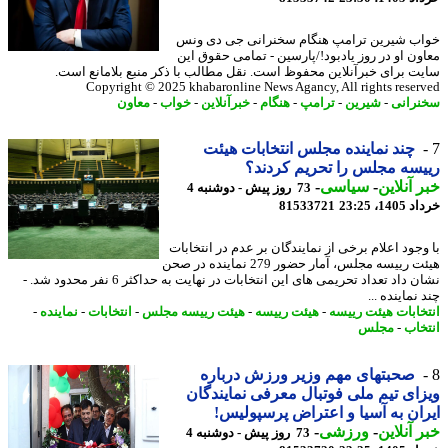
ب شیرین ترامپ هنگام سخنرانی جی دی ونس
ون او در روز یادبود!/پارسین - تمامی حقوق این
ت برای خبرآنلاین محفوظ است. نقل مطالب با ذکر منبع بلامانع است.
Copyright © 2025 khabaronline News Agancy, All rights reser
رانی
-
شیرین
-
ترامپ
-
هنگام
-
خبرآنلاین
-
خواب
-
معاون
چند نماینده مجلس انتخابات هیئت
سه مجلس را تحریم کردند؟
 آنلاین
-
سیاسی
-
73 روز پیش - دوشنبه 4
14، 23:25
81533721
وجود اعلام برخی از نمایندگان بر عدم در انتخابات
هیئت رییسه مجلس، آمار حضور 279 نماینده در صحن
نشان داد تعداد تحریمی های این انتخابات در نهایت به حداکثر 6 نفر محدود شد. -
نماینده ...
خابات هیئت رییسه
-
هیئت رییسه
-
هیئت رییسه مجلس
-
انتخابات
-
نماینده
-
خاب
-
مجلس
صحبتهای مهم وزیر ورزش درباره
ای تیم ملی فوتبال معرفی نمایندگان
ان به آسیا و اعتراض پرسپولیس!
 آنلاین
-
ورزشی
-
73 روز پیش - دوشنبه 4