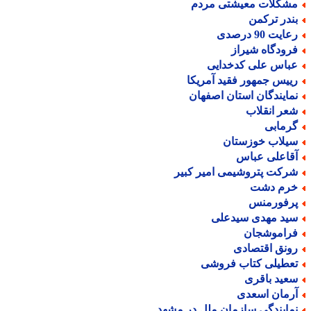
شکلات معیشتی مردم
ندر ترکمن
ایت 90 درصدی
رودگاه شیراز
باس علی کدخدایی
ییس جمهور فقید آمریکا
مایندگان استان اصفهان
عر انقلاب
رمابی
یلاب خوزستان
قاعلی عباس
رکت پتروشیمی امیر کبیر
رم دشت
رفورمنس
ید مهدی سیدعلی
راموشجان
ونق اقتصادی
عطیلی کتاب فروشی
عید باقری
رمان اسعدی
مایندگی سازمان ملل در مشهد