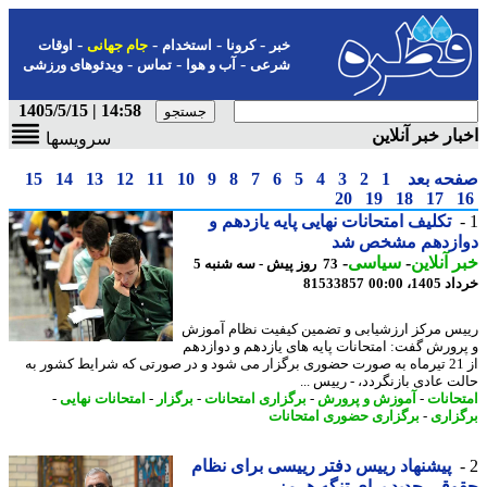
-
-
-
-
خبر
کرونا
استخدام
جام جهانی
اوقات
-
-
-
شرعی
آب و هوا
تماس
ویدئوهای ورزشی
14:58 | 1405/5/15
ار خبر آنلاین
سرویسها
حه بعد
1
2
3
4
5
6
7
8
9
10
11
12
13
14
15
20
19
18
17
تکلیف امتحانات نهایی پایه یازدهم و
ازدهم مشخص شد
 آنلاین
-
سیاسی
-
73 روز پیش - سه شنبه 5
14، 00:00
81533857
س مرکز ارزشیابی و تضمین کیفیت نظام آموزش
رورش گفت: امتحانات پایه های یازدهم و دوازدهم
از 21 تیرماه به صورت حضوری برگزار می شود و در صورتی که شرایط کشور به
ت عادی بازنگردد، - رییس ...
حانات
-
آموزش و پرورش
-
برگزاری امتحانات
-
برگزار
-
امتحانات نهایی
-
زاری
-
برگزاری حضوری امتحانات
پیشنهاد رییس دفتر رییسی برای نظام
قی جدید برای تنگه هرمز