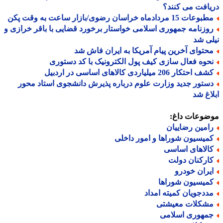
افت می کنند؟
عات 15 مردادماه خراسان رضوی/بازار ساعت به وقت پکن
وزنامه جمهوری اسلامی خواستار برخورد قضایی با باقر خرازی و
ی شد
حتوای آخرین پیام آمریکا به ایران فاش شد
حوه فعال سازی کیف پول الکترونیک با کد دستوری
 احتکار 206 میلیاردی کالاهای اساسی در اردبیل
ستور جدید وزارت علوم درباره پذیرش دانشجوی استاد محور
اغ شد
ضوعات داغ:
امین رضاییان
میسیون شوراها و امور داخلی
الاهای اساسی
ارکنان دولت
یران خودرو
میسیون شوراها
ددجویان کمیته امداد
شکلات معیشتی
مهوری اسلامی