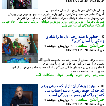
14، 23:25
81533720
ای بازیکنان تیم ملی فوتبال برای جام جهانی
یکا صادر می شود و نگرانی در این باره نداریم. - صحبتهای مهم وزیر ورزش
اره ویزای تیم ملی فوتبال معرفی نمایندگان ایران به آسیا و اعتراض ...
 ملی فوتبال
-
وزیر ورزش
-
وزیر ورزش و جوانان
-
بازیکنان تیم ملی
-
جام جهانی
یکا
-
نمایندگان ایران
-
تیم ملی
چطور با صله رحم، دل ها را شاد و
گی را آسان کنیم؟
 آنلاین
-
سیاسی
-
73 روز پیش - دوشنبه 4
14، 23:20
81533701
 ما وقتی سخن از صله رحم می شنویم، ناخودآگاه
یری از شام و ناهار در خانه اقوام، یا دیدارهای
اه و رسمی در ذهنمان شکل می گیرد. اما حقیقت صله رحم فراتر از این
رات ساده است. - همه ...
 رحم
-
رحم
-
اقوام
-
واقعی
-
کوتاه
-
مشکلات
-
آگاه
ببینید | پزشکیان: از اینکه حرفی بزنم
خلاف جهت رهبری باشد اجتناب می
؛ چراکه این مصیبت بزرگی است
 آنلاین
-
سیاسی
-
73 روز پیش - دوشنبه 4
14، 23:20
81533700