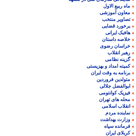
اه ربیع الاول
عاون آموزشی
صاویر منتخب
رخورد قضایی
افبک ایرانی
لاصه داستان
راسان رضوی
هبر انقلاب
زینه نظامی
میته امداد و بهزیستی
رنامه به وقت ایران
تولدین فروردین
بوالفضل جلالی
یزیک کوانتومی
حله های تهران
نقلاب اسلامی
ماینده مردم
زارت بهداشت
رمانده سپاه
ربلای ایران