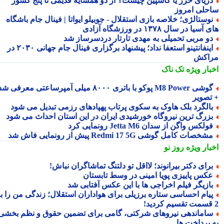
ریای خزر یا کاسپین چیست؟ از دو همسایه قدیمی تا پنج کشور
حلی امروز
وستالژی؛ خلاصه بازی استقلال - جوبیلو ایواتا | فینال جام باشگاه
سیا در سال ۱۳۷۸ در ورزشگاه آزادی
و مربی تحمیلی به مهدی تارتار دردسرساز شد
اینفانتینو استعفا نداد؛ پیشنهاد برگزاری فینال جام جهانی ۲۰۳۰ در
اکش
بار ویژه
تک ناک
گوشی M8 Power پوکو با باتری ۸۰۰۰ میلی آمپرساعتی معرفی شد
تصویر
الگرد بلک هاوک به سکوی پرتاب پهپادهای رزمی تبدیل می شود
زرگ ترین نیروگاه خورشیدی ایران در این استان احداث می شود
ولکس واگن از سدان Jetta M6 رونمایی کرد
شخصات کامل گوشی Redmi 17 5G پیش از رونمایی فاش شد
بار ویژه
روز نو
رای دکتر بیرانوند؛ لااقل تو دلتنگ تماشاگران نباش!
کس پاییزی پویا امینی در وسط تابستان
ازیگر فیلم اخراجی ها با این عکس آفتابی شد
یام احساسی ستاره برزیلی برای هواداران استقلال؛ زندگی من را به
اماندهی نیروهای شرکتی، گامی برای تضمین حقوق و نظم بخشی
 پرداخت ها