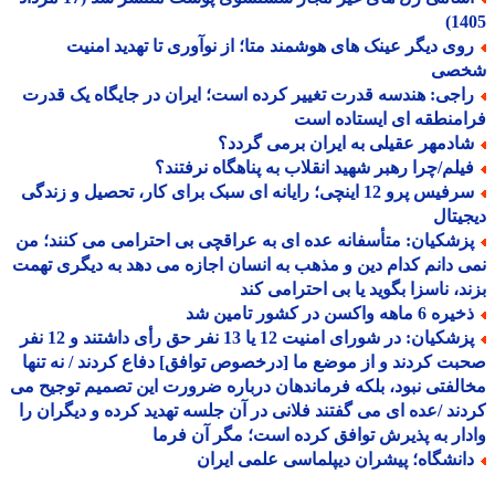
14
وی دیگر عینک های هوشمند متا؛ از نوآوری تا تهدید امنیت
صی
اجی: هندسه قدرت تغییر کرده است؛ ایران در جایگاه یک قدرت
منطقه ای ایستاده است
ادمهر عقیلی به ایران برمی گردد؟
یلم/چرا رهبر شهید انقلاب به پناهگاه نرفتند؟
سرفیس پرو 12 اینچی؛ رایانه ای سبک برای کار، تحصیل و زندگی
یتال
زشکیان: متأسفانه عده ای به عراقچی بی احترامی می کنند؛ من
 دانم کدام دین و مذهب به انسان اجازه می دهد به دیگری تهمت
د، ناسزا بگوید یا بی احترامی کند
 6 ماهه واکسن در کشور تامین شد
پزشکیان: در شورای امنیت 12 یا 13 نفر حق رأی داشتند و 12 نفر
ت کردند و از موضع ما [درخصوص توافق] دفاع کردند / نه تنها
لفتی نبود، بلکه فرماندهان درباره ضرورت این تصمیم توجیح می
ند /عده ای می گفتند فلانی در آن جلسه تهدید کرده و دیگران را
ار به پذیرش توافق کرده است؛ مگر آن فرما
انشگاه؛ پیشران دیپلماسی علمی ایران