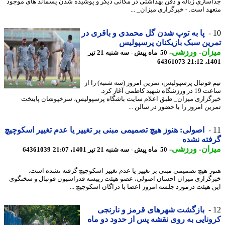
سازی زباله و دفن بهداشتی در مکانی دیگر و پوشیده شدن پسماند های موجود
هد است. - خبرگزاری میزان_ ...
پا به توپ شدن گل محمدی و باقری در
ین سبک بازیکنان پرسپولیس
ان
-
ورزشی
-
50 ماه پیش - سه شنبه 21 تیر
64361073
1401
 فوتبال پرسپولیس، تمرین امروز (سه شنبه) را از
ساعت 19 در ورزشگاه شهید کاظمی آغاز کرد.
گزاری میزان_ طبق اعلام سایت باشگاه پرسپولیس، سرخپوشان پایتخت
ین امروز را با حضور در سالن ...
اصولی: هنوز هیچ تصمیمی مبنی بر تغییر یا عدم تغییر اسکوچیچ
ته نشده
ان
-
ورزشی
-
50 ماه پیش - سه شنبه 21 تیر 1401، 21:07
64361039
ز هیچ تصمیمی مبنی بر تغییر یا عدم تغییر اسکوچیچ گرفته نشده است.
گزاری میزان احسان اصولی، عضو هیئت رییسه فدراسیون فوتبال و سخنگوی
 هیئت درمورد جلسه امروز اعضا با دراگان اسکوچیچ ...
بازگشت شهرهای قرمز و نارنجی
نایی به روی نقشه پس از حدود دو ماه