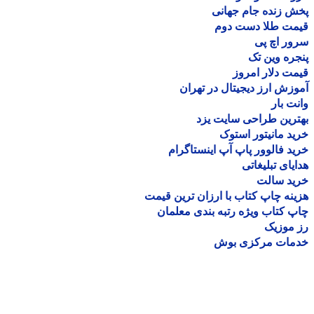
 زنده جام جهانی
مت طلا دست دوم
ر اچ پی
ره وین تک
ت دلار امروز
زش ارز دیجیتال در تهران
ت بار
رین طراحی سایت یزد
د مانیتور استوک
د فالوور پاپ آپ اینستاگرام
یای تبلیغاتی
ید سالت
نه چاپ کتاب با ارزان ترین قیمت
 کتاب ویژه رتبه بندی معلمان
موزیک
مات مرکزی بوش