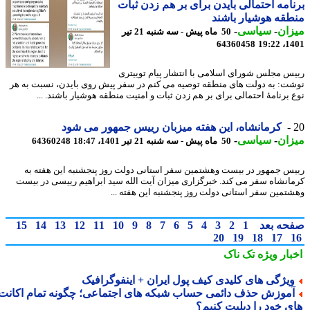
امه احتمالی بایدن برای بر هم زدن ثبات
قه هوشیار باشند
ان
-
سیاسی
-
50 ماه پیش - سه شنبه 21 تیر
64360458
1401
س مجلس شورای اسلامی با انتشار پیام توییتری
ت: به دولت های منطقه توصیه می کنم در سفر پیش روی بایدن، نسبت به هر
 برنامهٔ احتمالی برای بر هم زدن ثبات و امنیت منطقه هوشیار باشند. ...
کرمانشاه، این هفته میزبان رییس جمهور می شود
ان
-
سیاسی
-
50 ماه پیش - سه شنبه 21 تیر 1401، 18:47
64360248
س جمهور در بیست وهشتمین سفر استانی دولت روز پنجشنبه این هفته به
انشاه سفر می کند. خبرگزاری میزان آیت الله سید ابراهیم رییسی در بیست
تمین سفر استانی دولت روز پنجشنبه این هفته ...
حه بعد
1
2
3
4
5
6
7
8
9
10
11
12
13
14
15
20
19
18
17
بار ویژه
تک ناک
یژگی های کلیدی کیف پول ایران + اینفوگرافیک
موزش حذف دائمی حساب شبکه های اجتماعی؛ چگونه تمام اکانت
ی خود را دیلیت کنیم؟