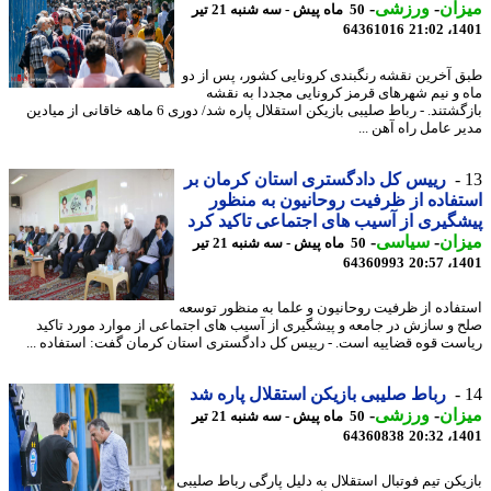
ان
-
ورزشی
-
50 ماه پیش - سه شنبه 21 تیر
64361016
1401
 آخرین نقشه رنگبندی کرونایی کشور، پس از دو
 و نیم شهرهای قرمز کرونایی مجددا به نقشه
بازگشتند. - رباط صلیبی بازیکن استقلال پاره شد/ دوری 6 ماهه خاقانی از میادین
ر عامل راه آهن ...
رییس کل دادگستری استان کرمان بر
فاده از ظرفیت روحانیون به منظور
گیری از آسیب های اجتماعی تاکید کرد
ان
-
سیاسی
-
50 ماه پیش - سه شنبه 21 تیر
64360993
1401
فاده از ظرفیت روحانیون و علما به منظور توسعه
 و سازش در جامعه و پیشگیری از آسیب های اجتماعی از موارد مورد تاکید
ست قوه قضاییه است. - رییس کل دادگستری استان کرمان گفت: استفاده ...
رباط صلیبی بازیکن استقلال پاره شد
ان
-
ورزشی
-
50 ماه پیش - سه شنبه 21 تیر
64360838
1401
یکن تیم فوتبال استقلال به دلیل پارگی رباط صلیبی