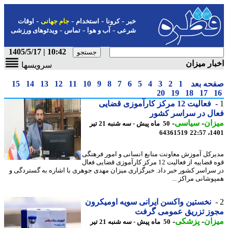
-
-
-
-
خبر
کرونا
استخدام
جام جهانی
اوقات
-
-
-
شرعی
آب و هوا
تماس
ویدئوهای ورزشی
10:42 | 1405/5/17
ار میزان
سرویسها
حه بعد
1
2
3
4
5
6
7
8
9
10
11
12
13
14
15
20
19
18
17
فعالیت 12 مرکز کارآموزی قضایی
ال در سراسر کشور
ان
-
سیاسی
-
50 ماه پیش - سه شنبه 21 تیر
64361519
1401
رکل آموزش معاونت منابع انسانی و امور فرهنگی
قوه قضاییه از فعالیت 12 مرکز کارآموزی قضایی فعال
سراسر کشور خبر داد. خبرگزاری میزان مهدی جوهری با اشاره به گستردگی و
وشانی مراکز ...
نخستین واکسن ایرانی سویه اومیکرون
وز تزریق عمومی گرفت
ان
-
پزشکی
-
50 ماه پیش - سه شنبه 21 تیر