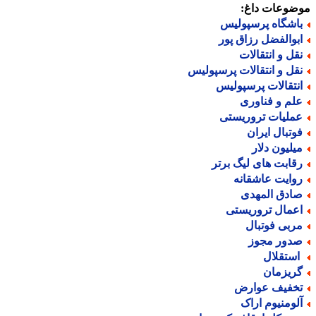
ضوعات داغ:
اشگاه پرسپولیس
بوالفضل رزاق پور
قل و انتقالات
قل و انتقالات پرسپولیس
نتقالات پرسپولیس
لم و فناوری
ملیات تروریستی
وتبال ایران
یلیون دلار
قابت های لیگ برتر
وایت عاشقانه
ادق المهدی
عمال تروریستی
ربی فوتبال
دور مجوز
ستقلال
ریزمان
خفیف عوارض
لومنیوم اراک