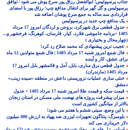
ب پرسپولیس؛ ابوالفضل رزاق پور سرخ پوش می شود / توافق
پولیس و گل گهر برای انتقال مدافع چپ؛ رزاق پور با امضای
ردادی سه ساله به جمع سرخ پوشان اضافه شد
ک مدافع چپ جدید در پرسپولیس
جدول قطعی برق شهرکرد، بروجن و لردگان امروز 17 مرداد
1405 +برنامه خاموشی فلارد، کیار، فارسان، کوهرنگ، فرخشهر و...
ارمحال و بختیاری )
جیب ترین پیشنهادی که محمد صلاح رد کرد!
فال شمع امروز شنبه 17 مرداد 1405 | فال شمع متولدین 12 ماه
ی عشق، کار و آینده
جدول قطعی برق ساری، بابل، آمل و قائمشهر بابل امروز 17
1 (مازندران)
نثی سازی عملیات تروریستی داعش در منطقه «سیده زینب»
شق
مت سکه و قیمت طلا امروز شنبه 17 مرداد 1405 + جدول
یزان پیشرفت پروژه های نهضت ملی مسکن در استان زنجان
اتر از میانگین کشوری است
ا این وضع، سیتی ششم یا هفتم می شود!
بلومبرگ: پنتاگون تجهیزات لیزری ضد پهپاد به ارزش 400 میلیون
ر خریداری می کند
اسامی ژل های غیر مجاز شستشوی پوست منتشر شد (17 مرداد