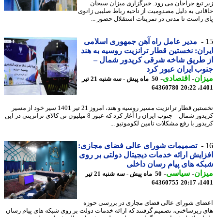
 تیغ جراحان می رود. خبرگزاری میزان سبحان
انی به دلیل مصدومیت از ناحیه رباط صلیبی زانوی
 راست تا مدتی در تمرینات استقلال حضور ...
مدیر عامل راه آهن جمهوری اسلامی
ان: نخستین قطار ترانزیت روسیه به هند
طریق شاخه شرقی کریدور شمال –
ب ایران عبور کرد
ان
-
اقتصادی
-
50 ماه پیش - سه شنبه 21 تیر
64360780
1401
نخستین قطار ترانزیت مسیر روسیه و هند، امروز 21 تیر 1401 سیر خود از مسیر
کریدور شمال – جنوب ایران را آغاز کرد که عبور 8 میلیون تن کالای ترانزیتی در این
دور با رفع مشکلات تامین لکوموتیو ...
تصمیمات شورای عالی فضای مجازی:
ایش ارائه خدمات دیجیتال دولتی بر روی
ه های پیام رسان داخلی
ان
-
سیاسی
-
50 ماه پیش - سه شنبه 21 تیر
64360755
1401
ای شورای عالی فضای مجازی در بررسی حوزه
 زیرساختی، تصمیم گرفتند که ارائه خدمات دولت بر روی شبکه های پیام رسان