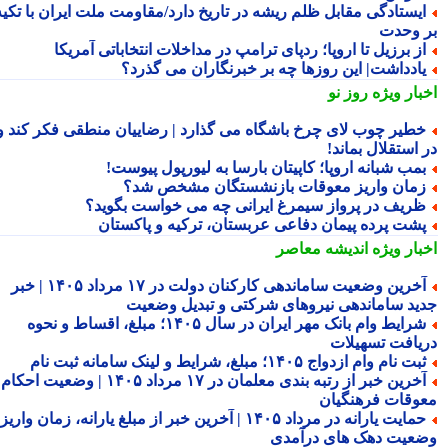
یستادگی مقابل ظلم ریشه در تاریخ دارد/مقاومت ملت ایران با تکیه
 وحدت
ز برزیل تا اروپا؛ ردپای ترامپ در مداخلات انتخاباتی آمریکا
ادداشت| این روزها چه بر خبرنگاران می گذرد؟
بار ویژه
روز نو
طیر چوب لای چرخ باشگاه می گذارد | رضاییان منطقی فکر کند و
استقلال بماند!
مب شبانه اروپا؛ کاپیتان بارسا به لیورپول پیوست!
مان واریز معوقات بازنشستگان مشخص شد؟
ریف در پرواز سیمرغ ایرانی چه می خواست بگوید؟
شت پرده پیمان دفاعی عربستان، ترکیه و پاکستان
بار ویژه
اندیشه معاصر
آخرین وضعیت ساماندهی کارکنان دولت در ۱۷ مرداد ۱۴۰۵ | خبر
ید ساماندهی نیروهای شرکتی و تبدیل وضعیت
شرایط وام بانک مهر ایران در سال ۱۴۰۵؛ مبلغ، اقساط و نحوه
یافت تسهیلات
بت نام وام ازدواج ۱۴۰۵؛ مبلغ، شرایط و لینک سامانه ثبت نام
آخرین خبر از رتبه بندی معلمان در ۱۷ مرداد ۱۴۰۵ | وضعیت احکام و
وقات فرهنگیان
حمایت یارانه در مرداد ۱۴۰۵ | آخرین خبر از مبلغ یارانه، زمان واریز و
عیت دهک های درآمدی