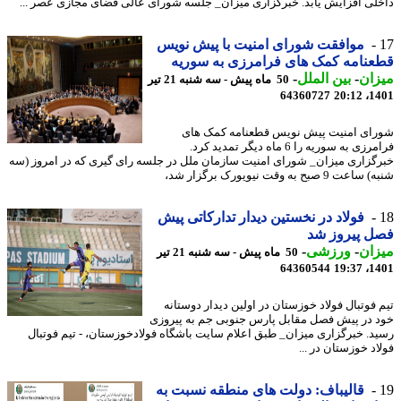
لی افزایش یابد. خبرگزاری میزان_ جلسه شورای عالی فضای مجازی عصر ...
موافقت شورای امنیت با پیش نویس
نامه کمک های فرامرزی به سوریه
ان
-
بین الملل
-
50 ماه پیش - سه شنبه 21 تیر
64360727
1401
ای امنیت پیش نویس قطعنامه کمک های
فرامرزی به سوریه را 6 ماه دیگر تمدید کرد.
گزاری میزان_ شورای امنیت سازمان ملل در جلسه رای گیری که در امروز (سه
 9 صبح به وقت نیویورک برگزار شد،
فولاد در نخستین دیدار تدارکاتی پیش
ل پیروز شد
ان
-
ورزشی
-
50 ماه پیش - سه شنبه 21 تیر
64360544
1401
 فوتبال فولاد خوزستان در اولین دیدار دوستانه
 در پیش فصل مقابل پارس جنوبی جم به پیروزی
د. خبرگزاری میزان_ طبق اعلام سایت باشگاه فولادخوزستان، - تیم فوتبال
د خوزستان در ...
قالیباف: دولت های منطقه نسبت به