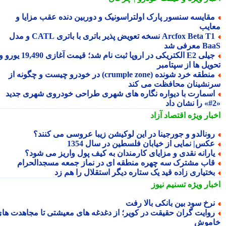
قایسه سنسور پارک اولتراسونیک و دوربین دنده عقب مزایا و
ایب
Arcfox Beta T1 نسخه تعویض پذیر باتری با باتری CATL و مدل
معرفی شد
جیلی E2 الکتریکی در اروپا ثبت نام شد؛ قیمت آغازی 19,490 یورو و
ویل ها از سپتامبر
منطقه خرد شونده (crumple zone) در خودرو چیست و چگونه از
نشینان محافظت می کند
سمارت با دیواره نگاره های شهری طراحی خودروی شهری جدید
بار ویژه
اقتصاد آزاد
ونالدو و جورجینا در این لوکیشن زیبا عروسی می کنند؟
کس| نمایی از خیابان فلسطین در سال 1354
ارانه نقدی و مزایای کارمندان به کیف پول واریز می شود؟
اب مشترک سه چهره منطقه ای در نماز جمعه مسجدالحرام
ختیاری زاده قید یک ستاره دیگر استقلال را هم زد
بار ویژه
تسنیم نیوز
رخ سود بین بانکی بالا رفت
وایت گران حقیقت در کویر؛ از دغدغه های معیشتی تا مجاهدت های
موش