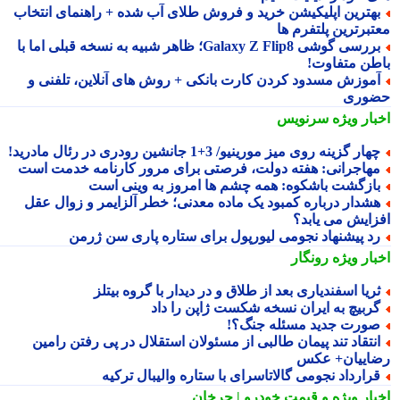
هترین اپلیکیشن خرید و فروش طلای آب شده + راهنمای انتخاب
تبرترین پلتفرم ها
بررسی گوشی Galaxy Z Flip8؛ ظاهر شبیه به نسخه قبلی اما با
طن متفاوت!
موزش مسدود کردن کارت بانکی + روش های آنلاین، تلفنی و
وری
بار ویژه
سرنویس
هار گزینه روی میز مورینیو/ 3+1 جانشین رودری در رئال مادرید!
هاجرانی: هفته دولت، فرصتی برای مرور کارنامه خدمت است
ازگشت باشکوه: همه چشم ها امروز به وینی است
شدار درباره کمبود یک ماده معدنی؛ خطر آلزایمر و زوال عقل
زایش می یابد؟
د پیشنهاد نجومی لیورپول برای ستاره پاری سن ژرمن
بار ویژه
رونگار
ریا اسفندیاری بعد از طلاق و در دیدار با گروه بیتلز
ربیچ به ایران نسخه شکست ژاپن را داد
ورت جدید مسئله جنگ؟!
نتقاد تند پیمان طالبی از مسئولان استقلال در پی رفتن رامین
اییان+ عکس
رارداد نجومی گالاتاسرای با ستاره والیبال ترکیه
بار ویژه
و قیمت خودرو | چرخان