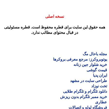
نسخه اصلی
مه حقوق این سایت برای قطره محفوظ است. قطره مسئولیتی
در قبال محتوای مطالب ندارد.
ه باحال مگ
وبروکرز: مرجع معرفی بروکرها
د شلوار جین زنانه
مت گوشی
ان پدیا
احی سایت در مشهد
 نوزاد
لود تلگرام و تلگرام طلایی
د ممبر تلگرام بدون ریزش
اری
شگاه لوله و اتصالات