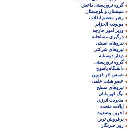
روه تروریستی داعش
یستان و بلوچستان
هبر معظم انقلاب
ولودیه الجزایر
زیر امور خارجه
رگیری مسلحانه
یروهای امنیتی
یروهای شرکتی
یدار دوستانه
روه تروریستی
انشگاه یاسوج
مس آذر قزوین
ضو هیئت علمی
یروهای مسلح
یگ قهرمانان
دیریت انرژی
یالات متحده
خرین وضعیت
رفروش ترین
وز خبرنگار