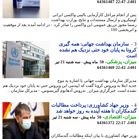
64361487
1401
از انجام مراحل کارآزمایی بالینی واکسن ایرانی
یکرون و ارسال مستندات و نتایج، وزارت بهداشت
ا مجوز تزریق عمومی این واکسن را صادر کرد. - در ادامه آمده:بعد از موفقیت
بخشی 100 ...
سازمان بهداشت جهانی: همه گیری
نا به پایان خود حتی نزدیک هم نشده
ت
ان
-
پزشکی
-
50 ماه پیش - سه شنبه 21 تیر
64361469
1401
رکل سازمان بهداشت جهانی با اشاره به موج
د ابتلا به ویروس کرونا گفت که اپیدمی این ویروس حتی به پایان خود نزدیک هم
ه است. خبرگزاری میزان_ تدروس آدهانوم گبریسوس، - مدیرکل سازمان ...
وزیر جهاد کشاورزی: پرداخت مطالبات
مکاران تا هفته آینده به روز خواهد شد
ان
-
اقتصادی
-
50 ماه پیش - سه شنبه 21 تیر
64361372
1401
ر جهاد کشاورزی با بیان اینکه مطالبات گندمکاران