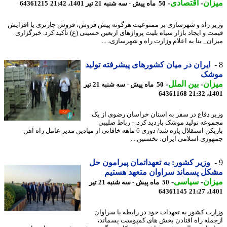
ان
-
اقتصادی
-
50 ماه پیش - سه شنبه 21 تیر 1401، 21:42
64361215
ر راه و شهرسازی بر ممنوعیت هرگونه پیش فروش، فروش چارتری یا افزایش
ت و ایجاد بازار سیاه بلیت پروازهای اربعین حسینی (ع) تأکید کرد. خبرگزاری
ان_ بنا به اعلام وزارت راه و شهرسازی، ...
ایران در میان کشورهای پیشرفته تولید
شک
ان
-
بین الملل
-
50 ماه پیش - سه شنبه 21 تیر
64361168
1401
ر دفاع در سفر به استان خراسان رضوی از یک
وعه تولید موشک بازدید کرد. - رباط صلیبی
بازیکن استقلال پاره شد/ دوری 6 ماهه خاقانی از میادین مدیر عامل راه آهن
وری اسلامی ایران: نخستین ...
وزیر کشور: به تعهداتمان پیرامون حل
ل پسماند سراوان متعهد هستیم
ان
-
سیاسی
-
50 ماه پیش - سه شنبه 21 تیر
64361145
1401
رت کشور به تعهدات خود در رابطه با سراوان
مله راه افتادن بخش های کمپوست پسماند،