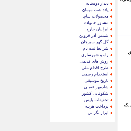
جام جم
دیدار دوستانه
جدید پرس
یادداشت مهمان
جماران
محصولات سایپا
جوان ایرانی
مشاور خانواده
جهان مانا
ایرانیان خارج
جهان نگر
شمس آذر قزوین
جهان نیوز
گل گهر سیرجان
چطور
شرایط ثبت نام
ق
چمپیونات
راه و شهرسازی
چمدون
روش های قدیمی
چه خبر
طرح اقدام ملی
حادثه 24
استخدام رسمی
حرف تو
تاریخ موسیقی
حوادث پلاس
شادمهر عقیلی
حوزه نیوز
شکوفایی کشور
خبر آنلاین
تحقیقات پلیس
خبر جنوب
یگه
پرداخت هزینه
خبر سیاسی
ابراز نگرانی
خبر گردون
خبر ورزشی
خبرجو