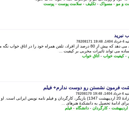
 و مو
-
مسواک
-
تکلیف
-
سلامت پوست
-
پوست
 نبرید
78208171
به گزارش پارسینه پلاس ؛ تحقیقات نشان می دهد که بیش از 80 درصد از افراد، تلفن همراه خود را در اتاق خواب نگ
ساده می تواند تاثیرات مخربی بر کیفیت ...
-
کیفیت خواب
-
اتاق خواب
پشت فرمون نشستن رو دوست ندارم+ فیلم
78208170
به گزارش پارسینه پلاس ؛ رضا عطاران (زادهٔ 20 اردیبهشت 1347) بازیگر، کارگردان و فیلم نامه نویس ایرانی است. ا
رای ادامهٔ تحصیل به دانشکدهٔ هنرهای ...
اردیبهشت
-
کارگردان
-
دانشگاه
-
فیلم