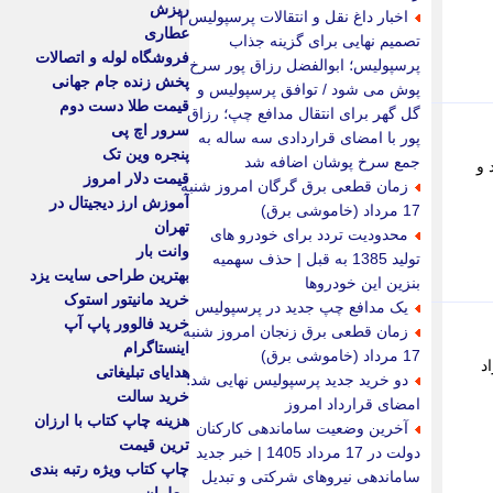
ریزش
اخبار داغ نقل و انتقالات پرسپولیس |
عطاری
تصمیم نهایی برای گزینه جذاب
فروشگاه لوله و اتصالات
پرسپولیس؛ ابوالفضل رزاق پور سرخ
پخش زنده جام جهانی
پوش می شود / توافق پرسپولیس و
قیمت طلا دست دوم
گل گهر برای انتقال مدافع چپ؛ رزاق
سرور اچ پی
پور با امضای قراردادی سه ساله به
پنجره وین تک
جمع سرخ پوشان اضافه شد
 و
قیمت دلار امروز
زمان قطعی برق گرگان امروز شنبه
آموزش ارز دیجیتال در
17 مرداد (خاموشی برق)
تهران
محدودیت تردد برای خودرو های
وانت بار
تولید 1385 به قبل | حذف سهمیه
بهترین طراحی سایت یزد
بنزین این خودروها
خرید مانیتور استوک
یک مدافع چپ جدید در پرسپولیس
خرید فالوور پاپ آپ
زمان قطعی برق زنجان امروز شنبه
اینستاگرام
17 مرداد (خاموشی برق)
د
هدایای تبلیغاتی
دو خرید جدید پرسپولیس نهایی شد؛
خرید سالت
امضای قرارداد امروز
هزینه چاپ کتاب با ارزان
آخرین وضعیت ساماندهی کارکنان
ترین قیمت
دولت در 17 مرداد 1405 | خبر جدید
چاپ کتاب ویژه رتبه بندی
ساماندهی نیروهای شرکتی و تبدیل