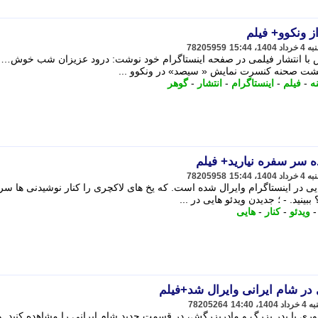
 ونکوو+ فیلم
78205959
ش با انتشار فیلمی در صفحه اینستاگرام خود نوشت: درود عزیزان شب خوش… 
 پشت صحنه کنسرت نمایش « سیصد» در ونکوو ...
ه
-
فیلم
-
اینستاگرام
-
انتشار
-
گوهر
ده سر سفره نیارید+ فیلم
78205958
یی در اینستاگرام وایرال شده است. که یخ های لاکچری را کنار نوشیدنی ها سر
بینید. - ؛ جدیدن ویدئو هایی در ...
ویدئو
-
کنار
-
هایی
 شام ایرانی وایرال شد+فیلم
78205264
 با پدر بزرگ و مادربزرگش، در قسمت جدید شام ایرانی را مشاهده کنید. و