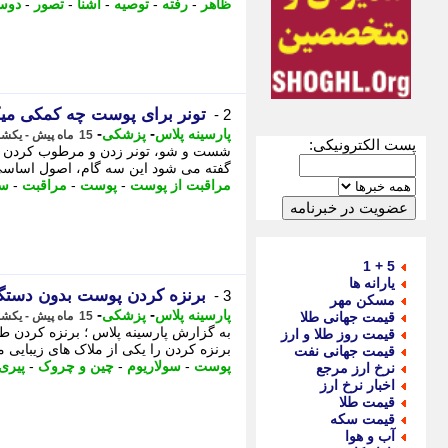
ظاهر
-
رفته
-
توصیه
-
آشنا
-
تصور
-
دوس
تونر برای پوست چه کمکی میک
2 -
-
-
پارسینه پلاس
پزشکی
15 ماه پیش - یکشنبه 4 خرداد 1404، 23:48
پست الکترونیکی:
شست و شو، تونر زدن و مرطوب کردن س
گفته می شود این سه گام، اصول اساسی 
مراقبت از پوست
-
پوست
-
مراقبت
-
سه
5 + 1
یارانه ها
برنزه کردن پوست بدون دستگا
3 -
مسکن مهر
-
-
پارسینه پلاس
پزشکی
قیمت جهانی طلا
15 ماه پیش - یکشنبه 4 خرداد 1404، 23:48
به گزارش پارسینه پلاس ؛ برنزه کردن طر
قیمت روز طلا و ارز
برنزه کردن را یکی از ملاک های زیبایی م
قیمت جهانی نفت
پوست
-
سولاریوم
-
چین و چروک
-
پیری
نرخ ارز مرجع
اخبار نرخ ارز
قیمت طلا
قیمت سکه
آب و هوا