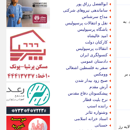
اکونیوز
ابوالفضل رزاق پور
الف
ساماندهی نیروهای شرکتی
انتشار آنلاین
مداح سرشناس
اندیشه قرن
 به
نقل و انتقالات پرسپولیس
اندیشه معاصر
باشگاه پرسپولیس
اندیشه ها
امید عالیشاه
انرژی پرس
کارکنان دولت
ای استخدام
انتقالات پرسپولیس
ایتنا
کنسولگری ایران
ایراف
دادستان عمومی
ایران آرت
سفر به فلسطین اشغالی
ایران آنلاین
بر
وومکس
ایران زندگی
صبح زود بیدار شدن
ایران فوری
آرش مقدم
ایرانی روز
پیشکسوتان دفاع مقدس
ایرانیتال
نرخ بلیت قطار
ایرنا
راننده اسنپ
ایسکانیوز
وشنواره تئاتر
ایسنا
اسناد خزانه اسلامی
ایکنا
حسناتی
توان چند لایه رژ
ایلنا