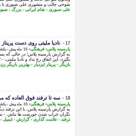
شوخی جالب و منشوری علی صبوری با پدر
علی صبوری
-
شام ایرانی
-
بزرگ
-
صبور
نادیا ملیتی روی دست پریناز ا
17 -
-
-
پارسینه پلاس
فرهنگی
15 ماه پیش - یکشنبه 4 خرداد 1404، 14:40
به گزارش پارسینه پلاس؛ در حالی که بسیا
بگیرد، این اتفاق رخ نداد و نادیا ملیتی، - 
بازیگر
-
پریناز ایزدیار
-
بهترین بازیگر زن
-
سه تا ترفند فوق العاده که 
18 -
-
-
پارسینه پلاس
فرهنگی
15 ماه پیش - یکشنبه 4 خرداد 1404، 14:40
به گزارش پارسینه پلاس، با این ترفند د
نگران خراب شدن خورشت ها نباش. - نشا
ترفند
-
علامت گذاری
-
گزارش
-
ایمیل
-