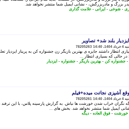
 بزرگ و مادربزرگش، - نشانی ایمیل شما منتشر نخواهد شد.
ی
-
شوخی
-
ایرانی
-
علامت گذاری
یزدیار بلند شد+ تصاویر
78205263
ری انتظار داشتند جایزه ی بهترین بازیگر زن جشنواره کن به پریناز ایزدیار تعل
؛ در حالی که بسیاری انتظار ...
جشنواره کن
-
بهترین بازیگر
-
جشنواره
-
ایزدیار
موقع آشپزی نجاتت میده+فیلم
78205261
یگه نگران خراب شدن خورشت ها نباش. به گزارش پارسینه پلاس، با این ترفند د
نی ایمیل شما منتشر نخواهد شد. بخش های ...
خورشت
-
فوق العاده
-
دیگه