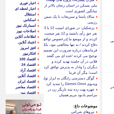
اخبار فوری
ملی مسکن در استان زنجان بالاتر از
اخبار لحظه ای
میانگین کشوری است
استقلال
سالاد پاستا و سبزیجات با یک سس
اسکناس
رژیمی
اسمارتک نیوز
پزشکیان: در شورای امنیت 12 یا 13
اصلاحات نیوز
نفر حق رأی داشتند و 12 نفر صحبت
اطلاعات آنلاین
کردند و از موضع ما [درخصوص توافق]
ه می
اعتماد آنلاین
دفاع کردند / نه تنها مخالفتی نبود، بلکه
افق امروز
فرماندهان درباره ضرورت این تصمیم
افکارنیوز
توجیح می کردند /عده ای می گفتند
اقتصاد 100
فلانی در آن جلسه تهدید کرده و
اقتصاد 24
دیگران را وادار به پذیرش توافق کرده
اقتصاد آزاد
است؛ مگر آن فرما
اقتصاد آنلاین
گوگل دسترسی رایگان به ابزار تولید
اقتصاد ایران
ویدیوی Gemini Omni را تمدید کرد
و در
اقتصاد معاصر
چهره بهت زده سه بازیگر زن در
اقتصاد نیوز
مراسم یادبود مریم همتیان
اکو ایران
اکوفارس
موضوعات داغ:
اکونگار
نیروهای شرکتی