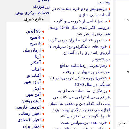
معلمان
وضعیت
رز موزیک
پرسپولیس و دو خرید بلندمدت در
خدمات مرکزی بوش
آستانه نهایی سازی
یت
منابع خبری
ببینید| فیلمی از عروسی و کارت
عروسی اکبر عبدی سال 1365 توسط
55 آنلاین
همسرش منتشر شد
6 صبح
شادمهر عقیلی به ایران برمی گردد؟
9 صبح
خون های ماندگار|هومن؛ سربازی که
آرمان ملی
آرزوی پاسداری را به آسمان
آریا
برد+تصویر
آشکار
رقم نجومی رضایتنامه مدافع
آفتاب
و
موردنظر پرسپولیس لو رفت
آفتاب نو
عکس| چهره «نیکی کریمی» در 20
آوازه شهر
سالگی در سال 1370
آوش
پزشکیان: متأسفانه عده ای به
آهن نیوز
عراقچی بی احترامی می کنند؛ من
آینده روشن
نمی دانم کدام دین و مذهب به انسان
اتومبیل فارسی
اجازه می دهد به دیگری تهمت بزند،
اخبار ارسالی
ناسزا بگوید یا بی احترامی کند
اخبار اقتصادی
خرید بعدی پرسپولیس بست!
انجام
اخبار ایران
میزان پیشرفت پروژه های نهضت