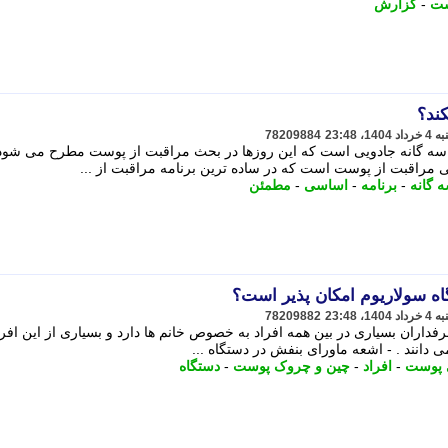
ت
-
گزارش
ند؟
78209884
ه گانه جادویی است که این روزها در بحث مراقبت از پوست مطرح می شود
مراقبت از پوست است که در ساده ترین برنامه مراقبت از ...
 گانه
-
برنامه
-
اساسی
-
مطمئن
ه سولاریوم امکان پذیر است؟
78209882
فداران بسیاری در بین همه افراد به خصوص خانم ها دارد و بسیاری از این افرا
ی دانند . - اشعه ماورای بنفش در دستگاه ...
 پوست
-
افراد
-
چین و چروک پوست
-
دستگاه