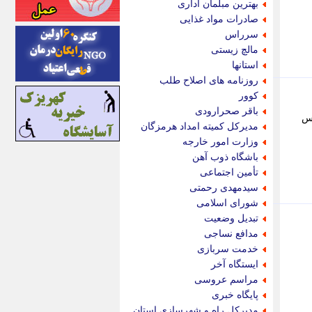
بهترین مبلمان اداری
اینتیتر
صادرات مواد غذایی
ایونا نیوز
سرراس
بازتاب آنلاین
مالچ زیستی
باشگاه خبرنگاران
استانها
باغستان نیوز
روزنامه های اصلاح طلب
بامبوک
کوور
ببین و بخون
باقر صحرارودی
کس
بدینسان
مدیرکل کمیته امداد هرمزگان
بنکر
وزارت امور خارجه
بیت ران
باشگاه ذوب آهن
پارس فوتبال
تأمین اجتماعی
پارسینه
سیدمهدی رحمتی
پارسینه پلاس
شورای اسلامی
پاز آنلاین
تبدیل وضعیت
پاس گل
مدافع نساجی
پانا
خدمت سربازی
پرتو نیوز
ایستگاه آخر
پرسون
مراسم عروسی
پنجره نیوز
پایگاه خبری
پویامگ
مدیرکل راه و شهرسازی استان