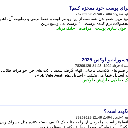
برای پوست خود معجزه کنیم؟
78209130
سیع ترین عضو بدن شماست از این رو مراقبت و حفظ نرمی و رطوبت آن، اهم
 محصولات نرم کننده پوست، - ؛ پوست بدن وسیع ترین ...
جوان سازی پوست
-
مراقبت
-
جلبک دریایی
ورانه و لوکس 2025
78209129
 فیلم های کلاسیک مافیایی الهام گرفته شده، با کت های خز، جواهرات طلایی 
می بخشد. - استایل Mob Wife Aesthetic، ...
ک
-
طلایی
-
آرایش
-
لوکس
گونه است؟
78209128
عا هنر است اما برخی آن را به مثابه یک تکلیف خسته کننده مثل مسواک زدن 
که گره و ژولیدگی مو را برطرف کنید تا موها صاف شود.