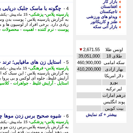
بازار کار
افغانستان
چگونه با ماسک جلبک دریایی 
4 -
تاجیکستان
-
-
پارسینه پلاس
پزشکی
15 ماه پیش - یکشنبه 4 خرداد 1404، 21:48
ویدئو های ورزشی
به گزارش پارسینه پلاس ؛ پوست بدن و
طنز و کاریکاتور
زیادی دارد. برخی افراد از لوسیون ها و
بازار آتی سکه
پوست
-
نرم کننده
-
اهمیت
-
محصولات
-
اونس طلا
2,671.55
▼
طلای 18
39,051,000
استایل زن های مافیایی؛ ترند جس
5 -
سکه امامی
460,900,000
-
-
پارسینه پلاس
فرهنگی
15 ماه پیش - یکشنبه 4 خرداد 1404، 21:48
بهار ازادی
410,200,000
به گزارش پارسینه پلاس ؛ این سبک که از
دلار امریکا
آرایش غلیظ، جلوه ای لوکس و بی پروا به استایل شما 
یورو
استایل
-
آرایش غلیظ
-
جواهرات
-
کلاسی
لیر ترکیه
درهم امارات
پوند انگلیس
بیت کویین
بیشتر + کد نمایش
شیوه صحیح برس زدن موها چ
6 -
-
-
پارسینه پلاس
پزشکی
15 ماه پیش - یکشنبه 4 خرداد 1404، 21:48
به گزارش پارسینه پلاس،برس زدن مو واق
می دهند.اولین و مهمترین قدم این است 