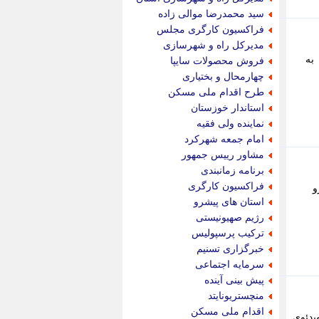
پویه آنلاین
سید محمدرضا موالی زاده
پیام نفت
فراکسیون کارگری مجلس
تابناک
مدیرکل راه و شهرسازی
تازه نیوز
به
فروش محصولات سایپا
تبیان
چهارمحال و بختیاری
تجارت نیوز
طرح اقدام ملی مسکن
تحریریه
استاندار خوزستان
ترابر نیوز
نماینده ولی فقیه
ترفندباز
امام جمعه شهرکرد
تریبون اقتصاد
مشاور رییس جمهور
تسنیم نیوز
برنامه زمانبندی
تک ناک
فراکسیون کارگری
و
تکراتو
استان های پیشرو
توریسم آنلاین
رژیم صهیونیستی
تولید نیوز
ترکیب پرسپولیس
تیتر فوری
خبرگزاری تسنیم
تیکنا
سرمایه اجتماعی
جاب ویژن
پیش بینی آینده
جار نیوز
منچستریونایتد
جالبتر
اقدام ملی مسکن
یدئوی