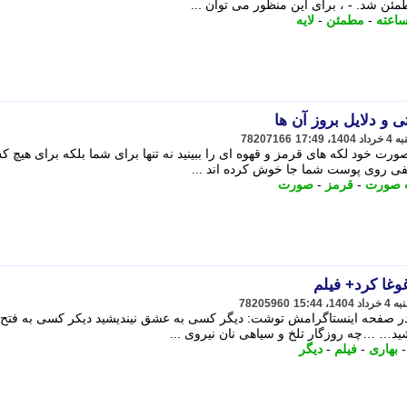
مئن شد. - ، برای این منظور می توان ...
اعته
-
مطمئن
-
لایه
ی و دلایل بروز آن ها
78207166
صورت خود لکه های قرمز و قهوه ای را ببینید نه تنها برای شما بلکه برای هیچ 
لفی روی پوست شما جا خوش کرده اند ...
 صورت
-
قرمز
-
صورت
غوغا کرد+ فیلم
78205960
 در صفحه اینستاگرامش توشت: دیگر کسی به عشق نیندیشید دیکر کسی به فتح
شید… …چه روزگار تلخ و سیاهی نان نیروی ...
بهاری
-
فیلم
-
دیگر