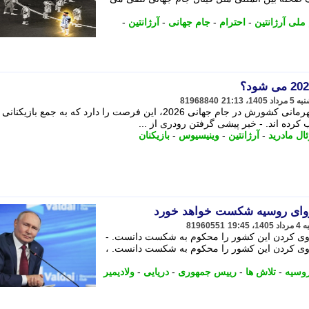
 ملی آرژانتین
-
احترام
-
جام جهانی
-
آرژانتین
-
81968840
رودری، هافبک تیم ملی اسپانیا، پس از قهرمانی کشورش در جام جهانی 2026، این فرصت را دارد که به جمع با
کرده اند. - خبر پیشی گرفتن رودری از ...
ال مادرید
-
آرژانتین
-
وینیسیوس
-
بازیکنان
نزوای روسیه شکست خواهد خورد
81960551
وی کردن این کشور را محکوم به شکست دانست. -
وی کردن این کشور را محکوم به شکست دانست. ،
وسیه
-
تلاش ها
-
رییس جمهوری
-
دریایی
-
ولادیمیر