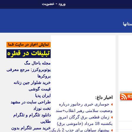
-
ورود
عضویت
تانها
مجله باحال مگ
یوتوبروکرز: مرجع معرفی
بروکرها
خرید شلوار جین زنانه
قیمت گوشی
ایران پدیا
اخبار داغ:
طراحی سایت در مشهد
جوسازی خبری رجانیوز درباره
تخت نوزاد
وضعیت سلامتی رهبر انقلاب+سند
دانلود تلگرام و تلگرام
زمان قطعی برق گرگان امروز
طلایی
یکشنبه 18 مرداد (خاموشی برق)
خرید ممبر تلگرام بدون
پیشنهاد سپاهان برای جذب 2 بازیکن