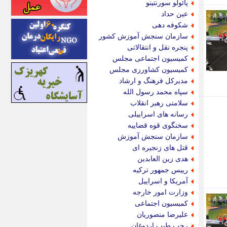
پائولو سورنتینو
اینتیتر
عین حداد
ایونا نیوز
شکوفه دهی
بازتاب آنلاین
سازمان سنجش آموزش کشور
باشگاه خبرنگاران
پنجره نقل و انتقالاتی
باغستان نیوز
کمیسیون اجتماعی مجلس
بامبوک
کمیسیون کشاورزی مجلس
ببین و بخون
مدیرکل فرهنگ و ارشاد
بدینسان
سپاه محمد رسول الله
بنکر
سلامتی رهبر انقلاب
بیت ران
رسانه های اسراییلی
پارس فوتبال
سخنگوی قوه قضاییه
پارسینه
سازمان سنجش آموزش
پارسینه پلاس
قتل های زنجیره ای
پاز آنلاین
هدی زین العابدین
پاس گل
رییس جمهور ترکیه
پانا
آمریکا و اسراییل
پرتو نیوز
وزارت امور خارجه
پرسون
کمیسیون اجتماعی
پنجره نیوز
علیرضا منصوریان
پویامگ
رجب طیب اردوغان