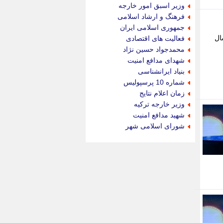
جام جم
وزیر اسبق امور خارجه
جدید پرس
فرهنگ و ارشاد اسلامی
جماران
جمهوری اسلامی ایران
جوان ایرانی
سال
فعالیت های اقتصادی
جهان مانا
محمدجواد حسین نژاد
جهان نگر
شهدای مدافع امنیت
جهان نیوز
بنیاد ایرانشناسی
چطور
شماره 10 پرسپولیس
چمپیونات
زمان اعلام نتایج
چمدون
وزیر خارجه ترکیه
چه خبر
شهید مدافع امنیت
حادثه 24
شورای اسلامی شهر
حرف تو
حوادث پلاس
حوزه نیوز
خبر آنلاین
خبر جنوب
خبر سیاسی
خبر گردون
خبر ورزشی
خبرجو