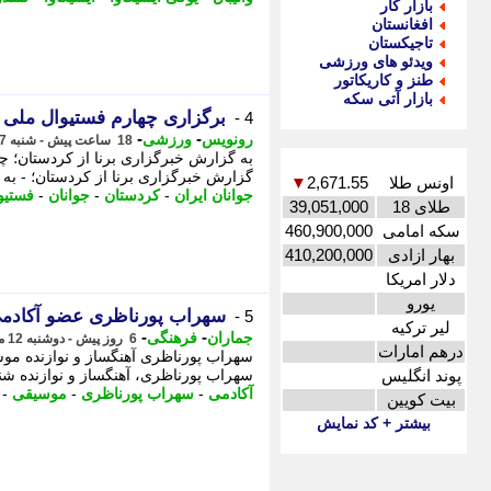
بازار کار
افغانستان
تاجیکستان
ویدئو های ورزشی
طنز و کاریکاتور
بازار آتی سکه
برگزاری چهارم فستیوال ملی ج
4 -
-
-
رونویس
ورزشی
18 ساعت پیش - شنبه 17 مرداد 1405، 20:18
گزارش خبرگزاری برنا از کردستان؛ - به 
اونس طلا
2,671.55
▼
جوانان ایران
-
کردستان
-
جوانان
-
فستیو
طلای 18
39,051,000
سکه امامی
460,900,000
بهار ازادی
410,200,000
دلار امریکا
یورو
​​​​​​​سهراب پورناظری عضو آکا
5 -
لیر ترکیه
-
-
جماران
فرهنگی
6 روز پیش - دوشنبه 12 مرداد 1405، 15:40
درهم امارات
سهراب پورناظری آهنگساز و نوازنده مو
پوند انگلیس
سهراب پورناظری، آهنگساز و نوازنده شن
آکادمی
-
سهراب پورناظری
-
موسیقی
-
بیت کویین
بیشتر + کد نمایش