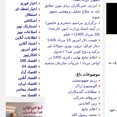
اخبار فوری
ایزدی: خبرنگاران برای تبیین حقایق
اخبار لحظه ای
باید به سلاح تحلیل پژوهشی مجهز
استقلال
شوند
اسکناس
برگزاری مراسم «محرم و عاشورا
اسمارتک نیوز
در آیینه اسناد وزارت امور خارجه»
اصلاحات نیوز
(18 مرداد 1405) + فیلم
اطلاعات آنلاین
قیمت دلار امروز 18 مرداد 1405؛
اعتماد آنلاین
دینار عراق، ترون، یورو، سولانا، لیر
افق امروز
ترکیه و دوج کوین چند؟ +جدول
افکارنیوز
اعلام نتایج نهایی دکتری 1405 در
اقتصاد 100
شنکوف به
اواخر مرداد / جزییات سازمان سنجش
اقتصاد 24
اقتصاد آزاد
موضوعات داغ:
اقتصاد آنلاین
رژیم صهیونیستی
اقتصاد ایران
آلومینیوم اراک
اقتصاد معاصر
مطالبات گندمکاران
اقتصاد نیوز
نیروهای شرکتی
اکو ایران
زین العابدین
اکوفارس
اعلام نتایج
 خود
اکونگار
محمد رسول الله