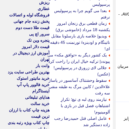
ریزش
پرسپولیس
عطاری
بعدا می گویم چرا به پرسپولیس
مراسم اهدای جوایز AVC، مراسمی سالانه است که توسط کنفدراسیون والیبال آسیا (AVC) برای مراسم اهدای جوایز AVC، -
فروشگاه لوله و اتصالات
نرفتم
پخش زنده جام جهانی
زمان قطعی برق زنجان امروز
قیمت طلا دست دوم
یکشنبه 18 مرداد (خاموشی برق)
سرور اچ پی
ویدیو| خلاصه بازی بارسلونا مقابل
پنجره وین تک
ناتینگام و اودینزه/ تورنمنت 45 دقیقه
قیمت دلار امروز
ای!
آموزش ارز دیجیتال در
یک کشور دیگر به «توافق مکه» می
تهران
پیوندد| ترکیه خیال ایران را راحت کرد
وانت بار
 از ورزشکاران، مربیان
جلالی لای زرورق در پرسپولیس!
بهترین طراحی سایت یزد
(عکس)
خرید مانیتور استوک
سقوط وحشتناک آسانسور در پاساژ
خرید فالوور پاپ آپ
علاءالدین / کابین مرگ به طبقه منفی
اینستاگرام
سه رفت
هدایای تبلیغاتی
نیازمند روی لبه ی تیغ؛ تکرارِ
خرید سالت
اشتباهاتِ فصل قبل در بازی با
هزینه چاپ کتاب با ارزان
آلومینیوم!
ترین قیمت
یز
عامل اصلی قتل حمیدرضا رجب
چاپ کتاب ویژه رتبه بندی
زاده دستگیر شد