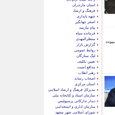
پویه آنلاین
استان مازندران
پیام نفت
فرهنگ و ارشاد
تابناک
جبهه پایداری
تازه نیوز
اصغر جهانگیر
تبیان
پیام نیازمند
تجارت نیوز
فرمانده سپاه
تحریریه
منتظرالمهدی
زیکنانی بپیوندد
ترابر نیوز
گزارش بازار
ترفندباز
روابط عمومی
تریبون اقتصاد
لیگ ستارگان
تسنیم نیوز
تعیین تکلیف
تک ناک
مدافع امنیت
تکراتو
رهبر انقلاب
توریسم آنلاین
اصحاب رسانه
تولید نیوز
استان مرکزی
تیتر فوری
مدیرکل فرهنگ و ارشاد اسلامی
تیکنا
سازمان اسناد و کتابخانه ملی
جاب ویژن
دیدار تدارکاتی پرسپولیس
جار نیوز
سازمان اداری و استخدامی
جالبتر
شورای اسلامی شهر مشهد