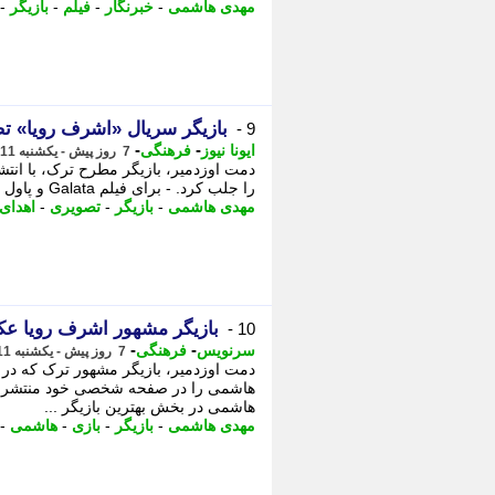
مهدی هاشمی
-
خبرنگار
-
فیلم
-
بازیگر
-
بازیگر سریال «اشرف رویا» ت
9 -
-
-
ایونا نیوز
فرهنگی
7 روز پیش - یکشنبه 11 مرداد 1405، 13:51
دمت اوزدمیر، بازیگر مطرح ترک، با ان
را جلب کرد. - برای فیلم Galata و پاول چنیانوف برای فیلم Сибэкки Биэрээри . برنده ...
مهدی هاشمی
-
بازیگر
-
تصویری
-
اهدای 
بازیگر مشهور اشرف رویا ع
10 -
-
-
سرنویس
فرهنگی
7 روز پیش - یکشنبه 11 مرداد 1405، 09:13
دمت اوزدمیر، بازیگر مشهور ترک که در ا
هاشمی را در صفحه شخصی خود منتشر کرد
هاشمی در بخش بهترین بازیگر ...
مهدی هاشمی
-
بازیگر
-
بازی
-
هاشمی
-