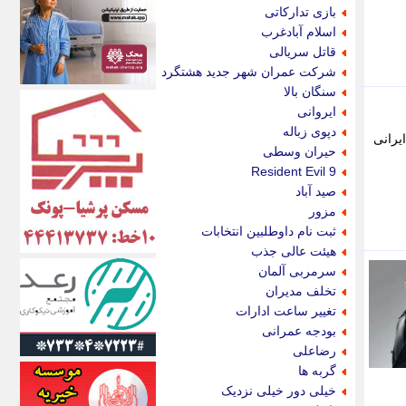
اکونیوز
بازی تدارکاتی
الف
اسلام آبادغرب
انتشار آنلاین
قاتل سریالی
اندیشه قرن
شرکت عمران شهر جدید هشتگرد
اندیشه معاصر
سنگان بالا
اندیشه ها
ایروانی
انرژی پرس
دپوی زباله
یرانی
ای استخدام
حیران وسطی
ایتنا
Resident Evil 9
ایراف
صید آباد
ایران آرت
مزور
ایران آنلاین
ثبت نام داوطلبین انتخابات
ایران زندگی
هیئت عالی جذب
ایران فوری
سرمربی آلمان
ایرانی روز
تخلف مدیران
ایرانیتال
تغییر ساعت ادارات
ایرنا
بودجه عمرانی
ایسکانیوز
رضاعلی
ایسنا
گربه ها
ایکنا
خیلی دور خیلی نزدیک
ایلنا