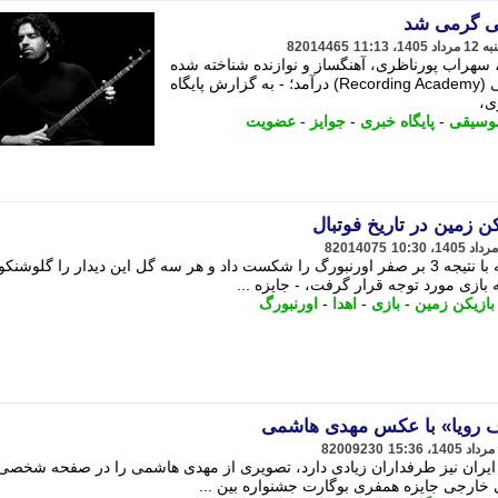
دمی گرمی شد
82014465
 سهراب پورناظری، آهنگساز و نوازنده شناخته شده
موسیقی ایران، به عضویت آکادمی گرمی (Recording Academy) درآمد؛ - به گزارش پایگاه
ی،
وسیقی
-
پایگاه خبری
-
جوایز
-
عضویت
ن زمین در تاریخ فوتبال
82014075
به گزارش رسانه 7، زنیت در این مسابقه با نتیجه 3 بر صفر اورنبورگ را شکست داد و هر سه گل این دیدار را گلو
ه بازی مورد توجه قرار گرفت، - جایزه ...
بازیکن زمین
-
بازی
-
اهدا
-
اورنبورگ
ف رویا» با عکس مهدی هاشمی
82009230
 ایران نیز طرفداران زیادی دارد، تصویری از مهدی هاشمی را در صفحه شخصی
 خارجی جایزه همفری بوگارت جشنواره بین ...