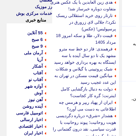
معلمان
هدی زین العابدین با یک عکس هنری
رز موزیک
متفاوت دوباره خبرساز شد!
خدمات مرکزی بوش
تارتار روی خرید استقلالی ریسک
منابع خبری
نکرد؛/ جلالی لای زرورق در
پرسپولیس! (عکس)
55 آنلاین
قیمت دلار، طلا و سکه امروز 18
6 صبح
مرداد 1405
ن فستیوال ملی جوانان ایران زمین با محوریت کردستان روز دوشنبه 27 به
9 صبح
فرهمندی: فاز دو خط سه مترو
آرمان ملی
مشهد یک تا دو سال آینده با سه
آریا
ایستگاه به بهره برداری خواهد رسید
آشکار
شیک پروتیینی با گیلاس و شکلات
آفتاب
میانگین قیمت مسکن در تهران به
آفتاب نو
این عدد عجیب رسید
آوازه شهر
دولت به دنبال بازگشایی کامل
آوش
اینترنت؛ گره کار کجاست؟
ن،
آهن نیوز
ایران از پهپاد ریپر و هرمس چه
آینده روشن
اطلاعاتی به دست می آورد؟
اتومبیل فارسی
هشدار «شرق» درباره دگردیسی
اخبار ارسالی
هویت روحانیت؛ پیوند روحانیت با
اخبار اقتصادی
قدرت سیاسی، نقد درون گفتمانی را
اخبار ایران
دشوار کرده است