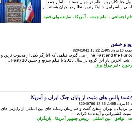
یل جنایتکارترین نظام در جهان هستند. - امام جمعه
ی و اسراییل جنایتکارترین نظام در جهان هستند. از
ام اجتماعی
-
امام جمعه
-
آمریکا
-
نماینده ولی فقیه
یع و خشن
82041042
25 سال از انتشار فیلم سریع و خشن (The Fast and the Furious) می گذرد، فیلمی که آغازگر یکی از محبوب ترین و
روه در سال 2023 با فیلم سریع و خشن 10 (Fast ...
رخورد
-
تیر چراغ برق
ته/ پالس های مثبت از پایان جنگ ایران و آمریکا
82040760
فقی نزدیک با تهران سخن گفت و هم زمان رسانه های بین المللی از رایزنی های
منیت کشتیرانی و آینده مذاکرات ...
ت
-
توافق
-
بین المللی
-
رییس جمهور آمریکا
-
بازیگران