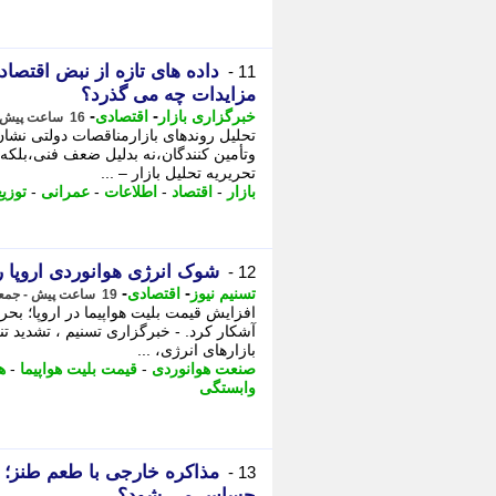
داده های تازه از نبض اقتصاد 
11 -
مزایدات چه می گذرد؟
-
-
خبرگزاری بازار
اقتصادی
16 ساعت پیش - جمعه 16 مرداد 1405، 10:07
تحلیل روندهای بازارمناقصات دولتی نشا
وتأمین کنندگان،نه بدلیل ضعف فنی،بلکه 
تحریریه تحلیل بازار – ...
بازار
-
اقتصاد
-
اطلاعات
-
عمرانی
-
توزی
شوک انرژی هوانوردی اروپا ر
12 -
-
-
تسنیم نیوز
اقتصادی
19 ساعت پیش - جمعه 16 مرداد 1405، 07:20
افزایش قیمت بلیت هواپیما در اروپا؛ بح
آشکار کرد. - خبرگزاری تسنیم ، تشدید تن
بازارهای انرژی، ...
صنعت هوانوردی
-
قیمت بلیت هواپیما
-
ه
وابستگی
مذاکره خارجی با طعم طنز؛
13 -
حساس می شود؟