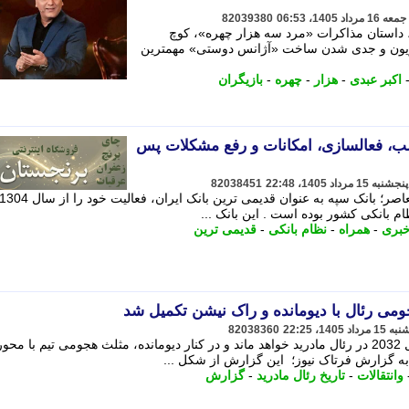
82039380
ن، داستان مذاکرات «مرد سه هزار چهره»، کوچ
لویزیون و جدی شدن ساخت «آژانس دوستی» مهمترین
اکبر عبدی
-
هزار
-
چهره
-
بازیگران
صب، فعالسازی، امکانات و رفع مشکلات پس
82038451
م بانکی کشور بوده است . این بانک ...
خبری
-
همراه
-
نظام بانکی
-
قدیمی ترین
82038360
وینیسیوس با قراردادی شش ساله تا سال 2032 در رئال مادرید خواهد ماند و در کنار دیومانده، مثلث هجومی تیم با م
ه گزارش فرتاک نیوز؛ این گزارش از شکل ...
وانتقالات
-
تاریخ رئال مادرید
-
گزارش