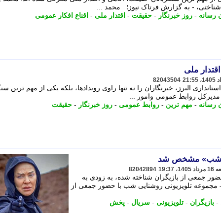
ناختی، - به گزارش فرتاک نیوز؛ محمد ...
ن رسانه
-
روز خبرنگار
-
حقیقت
-
اقتدار ملی
-
اقناع افکار عمومی
قتدار ملی
82043504
انداری البرز، خبرنگاران را نه تنها راوی رویدادها، بلکه یکی از مهم ترین سنگ
 مدیرکل روابط عمومی وامور ...
ن رسانه
-
مهم ترین
-
روابط عمومی
-
روز خبرنگار
-
حقیقت
ی شب» مشخص شد
82042894
ور جمعی از بازیگران شناخته شده، به زودی به
 مجموعه تلویزیونی روشنایی شب با حضور جمعی از
-
بازیگران
-
تلویزیونی
-
سریال
-
پخش