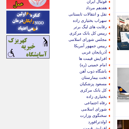
فوتبال ایران
اینتیتر
هفدهم مرداد
ایونا نیوز
نقل و انتقالات تابستانی
بازتاب آنلاین
سهراب بختیاری زاده
باشگاه خبرنگاران
رقابت های لیگ برتر
باغستان نیوز
رییس کل بانک مرکزی
بامبوک
مجلس شورای اسلامی
ببین و بخون
رییس جمهور آمریکا
بدینسان
آذربایجان غربی
بنکر
افزایش قیمت ها
بیت ران
امام خمینی (ره)
پارس فوتبال
باشگاه ذوب آهن
پارسینه
تخت بیمارستان
پارسینه پلاس
مسعود پزشکیان
پاز آنلاین
کل بانک مرکزی
پاس گل
بختیاری زاده
پانا
رفاه اجتماعی
پرتو نیوز
شورای اسلامی
پرسون
سخنگوی وزارت
پنجره نیوز
اولدترافورد
پویامگ
افزایش قیمت