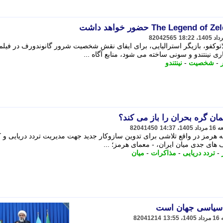
82042565
اتوکفو، بازیگر استرالیایی، برای ایفای نقش شخصیت شرور گانوندورف در فیلم 
-
شخصیت
-
نینتندو
ان گره بحران را باز می کند؟
82041450
گه هرمز در واقع تلاشی برای تدوین سازوکار جدید جهت مدیریت تردد دریایی و
های جدی میان ایران، - معمای هرمز؛ ...
-
تردد دریایی
-
مذاکرات
-
میان
ی سیاسی جهان است
82041214