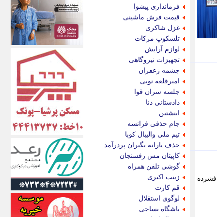
اکونیوز
فرمانداری پیشوا
الف
قیمت فرش ماشینی
انتشار آنلاین
غزل شاکری
اندیشه قرن
تلسکوپ مرکات
اندیشه معاصر
لوازم آرایش
اندیشه ها
تجهیزات نیروگاهی
انرژی پرس
چشمه زعفران
ای استخدام
امیرقلعه نویی
ایتنا
جلسه سران قوا
ایراف
دادستانی دنا
ایران آرت
اینشتین
ایران آنلاین
جام حذفی فرانسه
ایران زندگی
تیم ملی والیبال کوبا
ایران فوری
حذف یارانه بگیران پردرآمد
ایرانی روز
کاپیتان مس رفسنجان
ایرانیتال
گوشی تلفن همراه
ایرنا
زینب اکبری
 فشرده
ایسکانیوز
قم کارت
ایسنا
لوگوی استقلال
ایکنا
باشگاه نساجی
ایلنا