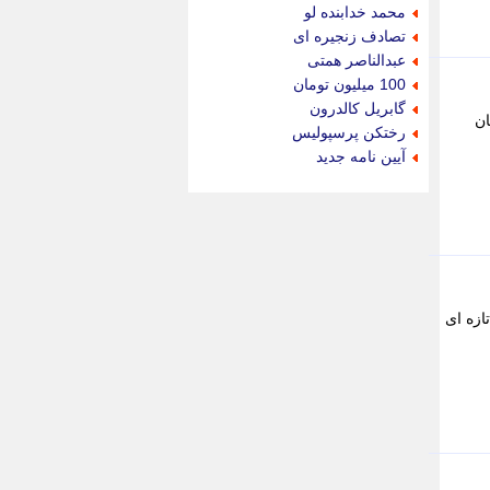
جام جم
محمد خدابنده لو
جدید پرس
تصادف زنجیره ای
جماران
عبدالناصر همتی
جوان ایرانی
100 میلیون تومان
جهان مانا
گابریل کالدرون
ان
جهان نگر
رختکن پرسپولیس
جهان نیوز
آیین نامه جدید
چطور
چمپیونات
چمدون
چه خبر
حادثه 24
حرف تو
حوادث پلاس
ازه ای
حوزه نیوز
خبر آنلاین
خبر جنوب
خبر سیاسی
خبر گردون
خبر ورزشی
خبرجو