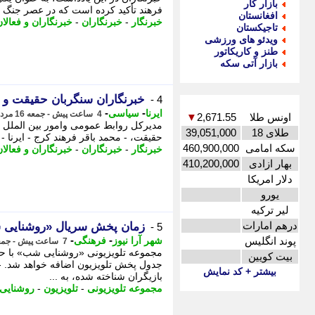
بازار کار
فرهند تأکید کرده است که در عصر جنگ ش
افغانستان
خبرنگار
-
خبرنگاران
-
خبرنگاران و فعالا
تاجیکستان
ویدئو های ورزشی
طنز و کاریکاتور
بازار آتی سکه
خبرنگاران سنگربان حقیقت و ا
4 -
-
-
ایرنا
سیاسی
4 ساعت پیش - جمعه 16 مرداد 1405، 21:55
اونس طلا
2,671.55
▼
مدیرکل روابط عمومی وامور بین الملل است
طلای 18
39,051,000
حقیقت، - محمد باقر فرهند کرج - ایرنا -
سکه امامی
460,900,000
خبرنگار
-
خبرنگاران
-
خبرنگاران و فعالا
بهار ازادی
410,200,000
دلار امریکا
یورو
لیر ترکیه
درهم امارات
زمان پخش سریال «روشنای
5 -
-
-
پوند انگلیس
شهر آرا نیوز
فرهنگی
7 ساعت پیش - جمعه 16 مرداد 1405، 19:37
مجموعه تلویزیونی «روشنایی شب» با حض
بیت کویین
جدول پخش تلویزیون اضافه خواهد شد. -
بیشتر + کد نمایش
بازیگران شناخته شده، به ...
مجموعه تلویزیونی
-
تلویزیون
-
روشنایی