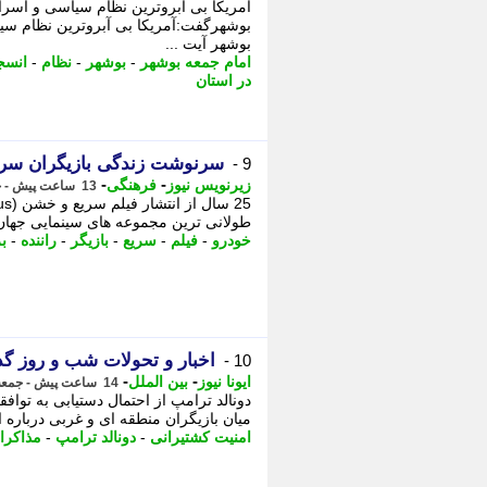
آمریکا بی آبروترین نظام سیاسی و اسرای
بوشهرگفت:آمریکا بی آبروترین نظام سیاس
بوشهر آیت ...
امام جمعه بوشهر
-
بوشهر
-
نظام
-
انسج
در استان
سرنوشت زندگی بازیگران سر
9 -
-
-
زیرنویس نیوز
فرهنگی
13 ساعت پیش - جمعه 16 مرداد 1405، 13:22
طولانی ترین مجموعه های سینمایی جهان شد. آخرین بار این گ
خودرو
-
فیلم
-
سریع
-
بازیگر
-
راننده
-
ب
اخبار و تحولات شب و روز گذش
10 -
-
-
ایونا نیوز
بین الملل
14 ساعت پیش - جمعه 16 مرداد 1405، 12:36
دونالد ترامپ از احتمال دستیابی به توا
میان بازیگران منطقه ای و غربی درباره ا
امنیت کشتیرانی
-
دونالد ترامپ
-
مذاکرا