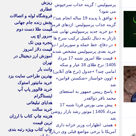
ریزش
پرسپولیس ؛ گزینه جذاب سرخپوش
عطاری
می شود؟
فروشگاه لوله و اتصالات
توافق با پدیده 19 ساله انجام شد؛/
پخش زنده جام جهانی
گزینه جذاب پرسپولیس: اژدهای قرمز!
قیمت طلا دست دوم
دو خرید جدید پرسپولیس نهایی شد؛
سرور اچ پی
تارتار به دنبال تکمیل ترکیب سرخ ها
پنجره وین تک
در دفاع، خط حمله و سورپرایز / دو
قیمت دلار امروز
خرید بعدی پرسپولیس مشخص شدند
آموزش ارز دیجیتال در
قیمت طلا امروز شنبه 17 مرداد
تهران
1405؛ نرخ طلای 18 عیار و سکه
وانت بار
امامی چند؟ +جدول (نرخ های آنلاین)
بهترین طراحی سایت یزد
اوون خواستار «شکستن قوانین»
خرید مانیتور استوک
شد
خرید فالوور پاپ آپ
پاسخ رییس جمهور به استعفای
اینستاگرام
محمد باقر ذوالقدر
هدایای تبلیغاتی
پیش بینی بورس فردا شنبه 17
خرید سالت
مرداد 1405 | موتور رشد بازار روشن
هزینه چاپ کتاب با ارزان
شد
ترین قیمت
همتی: اظهارات وزیر خزانه داری
چاپ کتاب ویژه رتبه بندی
آمریکا با برخی مواضع قبلی وی درباره
اقر