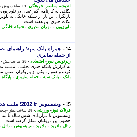
-
-
اندیشه معاصر
فرهنگی
19 ساعت پیش - جمعه 16 مرداد 1405، 06:53
نگاهی به کارنامه اکبر عبدی در تلویزیو
بازیگران این بار از شبکه خانگی به ت
نکات خبری این هفته است. ...
تلویزیون
-
مهران مدیری
-
شبکه خانگی
-
همراه بانک سپه؛ راهنمای ن
14 -
از حمله سایبری
-
-
زیرنویس نیوز
اقتصادی
28 ساعت پیش - پنجشنبه 15 مرداد 1405، 22:48
کرده و همواره یکی از بازیگران اصلی نظا
بانک
-
بانک سپه
-
حمله سایبری
-
پایگاه 
وینیسیوس تا 2032؛ مثلث هجومی رئال با دیومانده و راک نیشن تکمیل شد
15 -
-
-
فرتاک نیوز
ورزشی
28 ساعت پیش - پنجشنبه 15 مرداد 1405، 22:25
حضور این بازیکنان شکل گرفته است. - ب
رئال مادرید
-
مادرید
-
وینیسیوس
-
رئال
-