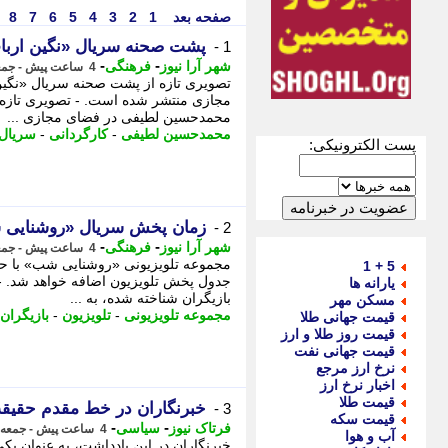
صفحه بعد
1
2
3
4
5
6
7
8
پشت صحنه سریال «نگین اربا
1 -
-
-
شهر آرا نیوز
فرهنگی
4 ساعت پیش - جمعه 16 مرداد 1405، 22:47
تصویری تازه از پشت صحنه سریال «نگی
مجازی منتشر شده است. - تصویری تازه 
محمدحسین لطیفی در فضای مجازی ...
محمدحسین لطیفی
-
کارگردانی
-
سریال
پست الکترونیکی:
زمان پخش سریال «روشنایی
2 -
-
-
شهر آرا نیوز
فرهنگی
4 ساعت پیش - جمعه 16 مرداد 1405، 22:47
مجموعه تلویزیونی «روشنایی شب» با حض
5 + 1
جدول پخش تلویزیون اضافه خواهد شد. -
یارانه ها
بازیگران شناخته شده، به ...
مسکن مهر
مجموعه تلویزیونی
-
تلویزیون
-
بازیگران
قیمت جهانی طلا
قیمت روز طلا و ارز
قیمت جهانی نفت
نرخ ارز مرجع
اخبار نرخ ارز
قیمت طلا
خبرنگاران در خط مقدم حقیقت 
3 -
قیمت سکه
-
-
فرتاک نیوز
سیاسی
4 ساعت پیش - جمعه 16 مرداد 1405، 22:05
آب و هوا
خبرنگاران در این یادداشت، به عنوان یک