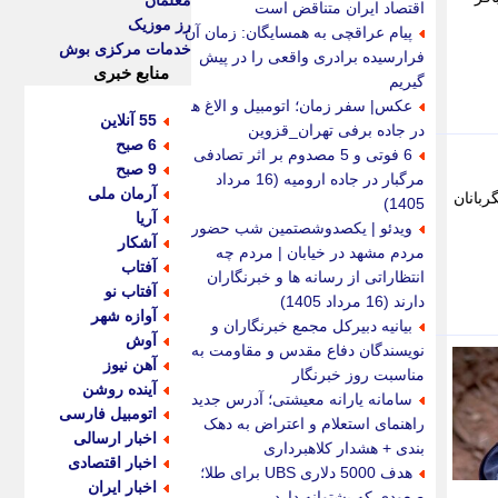
معلمان
اقتصاد ایران متناقض است
رز موزیک
پیام عراقچی به همسایگان: زمان آن
خدمات مرکزی بوش
فرارسیده برادری واقعی را در پیش
منابع خبری
گیریم
عکس| سفر زمان؛ اتومبیل و الاغ ها
55 آنلاین
در جاده برفی تهران_قزوین
6 صبح
6 فوتی و 5 مصدوم بر اثر تصادفی
9 صبح
مرگبار در جاده ارومیه (16 مرداد
آرمان ملی
ربانان
1405)
آریا
ویدئو | یکصدوشصتمین شب حضور
آشکار
مردم مشهد در خیابان | مردم چه
آفتاب
انتظاراتی از رسانه ها و خبرنگاران
آفتاب نو
دارند (16 مرداد 1405)
آوازه شهر
بیانیه دبیرکل مجمع خبرنگاران و
آوش
نویسندگان دفاع مقدس و مقاومت به
آهن نیوز
مناسبت روز خبرنگار
آینده روشن
سامانه یارانه معیشتی؛ آدرس جدید،
اتومبیل فارسی
راهنمای استعلام و اعتراض به دهک
اخبار ارسالی
بندی + هشدار کلاهبرداری
اخبار اقتصادی
هدف 5000 دلاری UBS برای طلا؛
اخبار ایران
صعودی که پشتوانه دارد