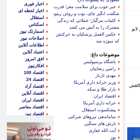
اخبار فوری
خبر خوب برای سلامت مغز؛ قدرت
اخبار لحظه ای
شگفت انگیز چای، توت و روغن زیتون
استقلال
کلمات مرگبار؛ جملاتی که زندگی
اسکناس
مشترک را به آتش می کشد
لایو
اسمارتک نیوز
عکس العمل پزشکیان به حرکتش
اصلاحات نیوز
که سوژه شد
اطلاعات آنلاین
اعتماد آنلاین
موضوعات داغ:
افق امروز
باشگاه پرسپولیس
افکارنیوز
رامین رضاییان
اقتصاد 100
مهدی تارتار
اقتصاد 24
وزیر خزانه داری آمریکا
 کاهش
اقتصاد آزاد
بازار طلا و سکه
اقتصاد آنلاین
اقتصاد ایران
اقتصاد ایران
خزانه داری آمریکا
اقتصاد معاصر
پیشکسوت استقلال
اقتصاد نیوز
ساماندهی نیروهای شرکتی
اکو ایران
بارش های سنگین
اکوفارس
آیت الله غفاری
اکونگار
یوز