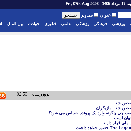
1 - Fri, 07th Aug 2026
عنوان
تصاویر
-
-
-
-
-
-
-
-
ورزشی
فرهنگی
پزشکی
علمی
فناوری
حوادث
بین الملل
اس
بروزرسانی: 02:50
شخص شد
ص شد + بازیگران
صت چی چگونه وارد یک پرونده حساس می شود؟
جهان است
ملی قرار دارند