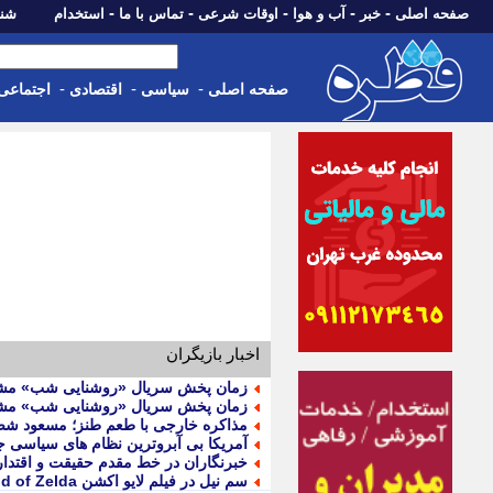
-
-
-
-
-
صفحه اصلی
خبر
آب و هوا
اوقات شرعی
تماس با ما
استخدام
شنبه، 17 مرداد 405
-
-
-
صفحه اصلی
سیاسی
اقتصادی
اجتماعی
اخبار بازیگران
زمان پخش سریال «روشنایی شب» م
زمان پخش سریال «روشنایی شب» مشخ
مذاکره خارجی با طعم طنز؛ مسعود ش
آمریکا بی آبروترین نظام های سیاسی 
خبرنگاران در خط مقدم حقیقت و اقتدار 
سم نیل در فیلم لایو اکشن The Legend of Zelda حضور خواهد داشت