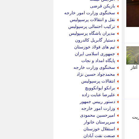
پویه آنلاین
بازیکن قرضی
پیام نفت
سخنگوی وزارت امور خارجه
تابناک
نقل و انتقالات پرسپولیس
تازه نیوز
ترکیب احتمالی پرسپولیس
تبیان
مدیران باشگاه پرسپولیس
تجارت نیوز
دستیار گابریل کالدرون
تحریریه
تیم های فولاد خوزستان
ترابر نیوز
جمهوری اسلامی ایران
ترفندباز
پایگاه امداد و نجات
تریبون اقتصاد
به گزارش پایگاه خبری تحلیلی اندیشه معاصر؛ بانک سپه به عنوان قدیمی ترین بانک ایران، فعالیت خود را از سال 1304 آغاز
سخنگوی وزارت خارجه
تسنیم نیوز
محمدجواد حسین نژاد
تک ناک
انتقالات پرسپولیس
تکراتو
برانکو ایوانکوویچ
توریسم آنلاین
علیرضا عنایت زاده
تولید نیوز
دستور رییس جمهور
تیتر فوری
وزارت امور خارجه
تیکنا
امیرحسین محمودی
حوریت
جاب ویژن
سرپرستان خانوار
جار نیوز
استقلال خوزستان
جالبتر
صنعت نفت آبادان