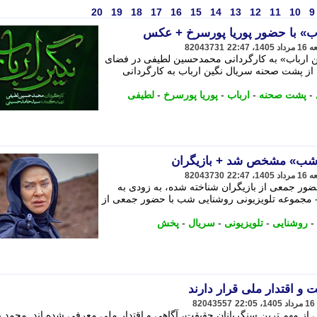
20
19
18
17
16
15
14
13
12
11
10
9
ب» با حضور پوریا پورسرخ + عکس
82043731
ن ارباب» به کارگردانی محمدحسین لطیفی در فضای
از پشت صحنه سریال نگین ارباب به کارگردانی
-
پشت صحنه
-
ارباب
-
پوریا پورسرخ
-
لطیفی
 شب» مشخص شد + بازیگران
82043730
ور جمعی از بازیگران شناخته شده، به زودی به
 مجموعه تلویزیونی روشنایی شب با حضور جمعی از
-
روشنایی
-
تلویزیونی
-
سریال
-
پخش
و اقتدار ملی قرار دارند
82043557
ی از مهم ترین سنگربانان حقیقت، آگاهی و اقتدار ملی معرفی شده اند. محمد ب