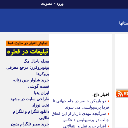
-
ورود
عضویت
تانها
مجله باحال مگ
یوتوبروکرز: مرجع معرفی
بروکرها
خرید شلوار جین زنانه
قیمت گوشی
ایران پدیا
اخبار داغ:
طراحی سایت در مشهد
دو بازیکن حاضر در جام جهانی تا
تخت نوزاد
فردا پرسپولیسی می شوند
دانلود تلگرام و تلگرام
سرگیجه مهدی تارتار از این اتفاق
طلایی
جالب در پرسپولیس + عکس
خرید ممبر تلگرام بدون
اقدام جدید نقل و انتقالاتی