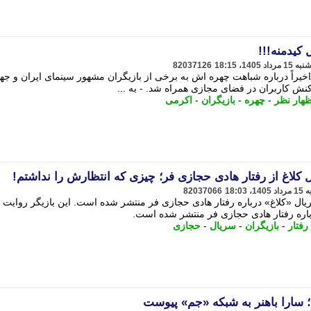
 کیدمنه!!!
82037126
خیراً درباره شباهت چهره اش به برخی از بازیگران مشهور سینمای ایران و جه
ش کاربران در فضای مجازی همراه شد. - به ...
ظهار نظر
-
چهره
-
بازیگران
-
اکرمی
 کلاغ از رفتار هادی حجازی فر؛ چیزی که انتظارش را نداشتم!
82037066
ریال «کلاغ» درباره رفتار هادی حجازی فر منتشر شده است. این بازیگر روایت ت
رباره رفتار هادی حجازی فر منتشر شده است.
رفتار
-
بازیگران
-
سریال
-
حجازی
 سارا باهنر به شبکه «جم» پیوست