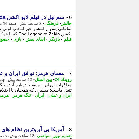
سم نیل در فیلم لایو اکشن The Legend of Zelda حضور خواهد داشت
6 -
-
-
جالبتر
فرهنگی
8 ساعت پیش - جمعه 16 مرداد 1405، 18:22
ساعاتی پس از انتشار خبر انتخاب اولی ل
اکشن The Legend of Zelda که با همکاری نینتندو و سونی ساخته می شود، منابع آگاه ...
فیلم
-
بازیگر
-
ایفای نقش
-
بازی
-
حضور
معمای هرمز؛ توافق ایران و عم
7 -
-
-
رویداد 24
بین الملل
12 ساعت پیش - جمعه 16 مرداد 1405، 14:37
مذاکرات تهران و مسقط درباره آینده تن
تنش هاست؛ مسیری که همچنان با اختلاف 
ایران و عمان
-
ایران
-
تنگه هرمز
-
هرمز
آمریکا بی آبروترین نظام ها
8 -
-
-
تسنیم نیوز
سیاسی
12 ساعت پیش - جمعه 16 مرداد 1405، 13:55