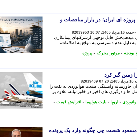
پروژه ای ایران؛ در بازار مناقصات و
82039953
ن میدهدبخش قابل توجهی ازشرکتهای پیمانکاری
به دلیل عدم دسترسی به موقع به اطلاعات، -
ع بودجه
-
موتور محرکه
-
پروژه
ا زمین گیر کرد
82039409
ران خاورمیانه وابستگی صنعت هوانوردی به نفت را
ش ها و درگیری های اخیر در خاورمیانه، علاوه بر
وانوردی
-
اروپا
-
بلیت هواپیما
-
افزایش قیمت
-
 مسعود شصت چی چگونه وارد یک پرونده