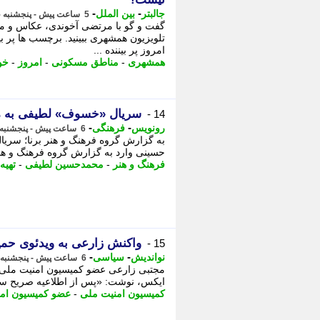
-
-
جالبتر
بین الملل
5 ساعت پیش - پنجشنبه 15 مرداد 1405، 11:07
گفت و گو با مرتضی آخوندی، عکاس و مس
تلویزیون همشهری ببینید. برچسب ها پر بی
امروز پر بیننده ...
همشهری
-
مناطق مسکونی
-
امروز
-
خو
سریال «خسوف» لطیفی به م
14 -
-
-
رونویس
فرهنگی
6 ساعت پیش - پنجشنبه 15 مرداد 1405، 10:38
به گزارش گروه فرهنگ و هنر برنا؛ سری
حسینی وارد به گزارش گروه فرهنگ و هنر 
فرهنگ و هنر
-
محمدحسین لطیفی
-
تهیه
واکنش زارعی به ویدئوی حمید
15 -
-
-
نواندیش
سیاسی
6 ساعت پیش - پنجشنبه 15 مرداد 1405، 10:36
مجتبی زارعی عضو کمیسیون امنیت ملی
ایکس، نوشت: «پس از اطلاعیه صریح سه ش
کمیسیون امنیت ملی
-
عضو کمیسیون ام