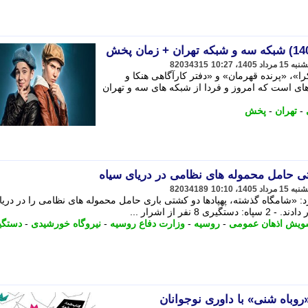
82034315
»، «پرنده قهرمان» و «دفتر کارآگاهی هنکا و
ی های است که امروز و فردا از شبکه های سه و تهران
-
تهران
-
پخش
82034189
رد: «شامگاه گذشته، پهپادها دو کشتی باری حامل محموله های نظامی را در دریا
ر از اشرار ...
ویش اذهان عمومی
-
روسیه
-
وزارت دفاع روسیه
-
نیروگاه خورشیدی
-
دستگی
روباه شنی» با داوری نوجوانان