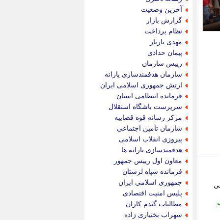
پویه آنلاین
آخرین وضعیت
پیام نفت
گزارش بازار
تابناک
نظام پرداخت
تازه نیوز
مهدی تارتار
تبیان
پیمان حدادی
تجارت نیوز
رییس سازمان
تحریریه
سازمان هدفمندسازی یارانه
ترابر نیوز
ارتش جمهوری اسلامی ایران
ترفندباز
فرمانده انتظامی استان
تریبون اقتصاد
سرپرست باشگاه استقلال
تسنیم نیوز
مرکز رسانه قوه قضاییه
تک ناک
سازمان تأمین اجتماعی
تکراتو
پیروزی انقلاب اسلامی
توریسم آنلاین
هدفمندسازی یارانه ها
تولید نیوز
معاون اول رییس جمهور
تیتر فوری
فرمانده سپاه لرستان
تیکنا
جمهوری اسلامی ایران
ی
جاب ویژن
پلیس امنیت اقتصادی
جار نیوز
مطالبات گندم کاران
جالبتر
سهراب بختیاری زاده