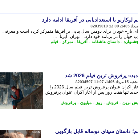
وکارنو با استعدادیابی در آفریقا ادامه دارد
82035010
کارنو 2026، بخش «درهای باز» خود را برای دومین سال پیاپی بر آفریقا متمرکز کرده است و معرفی
جهان را در برنامه خود دارد. - تهران- ایرنا- ...
شنواره
-
داستان عاشقانه
-
آفریقا
-
تمرکز
-
فیلم
 پرفروش ترین فیلم 2026 شد
82034597
روزی کاملاً جدید» تنها هفت روز پس از آغاز اکران عنوان پرفروش ترین فیلم سال 2026 را
 جدید تنها هفت روز پس از آغاز اکران عنوان پرفروش
ش ترین
-
فروش
-
روز
-
میلیون
-
پرفروش
 داستان سینای دوساله قابل بازگویی