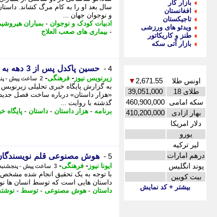
بازار کار
سال بعد او را به کام مرگ کشاند. داستا
افغانستان
و نوجوان جهان ...
تاجیکستان
ادبیات کودک و نوجوان
-
بمباران هیروشیم
ویدئو های ورزشی
-
بیماری های صعب العلاج
طنز و کاریکاتور
بازار آتی سکه
حسین پاکدل پس از 3 دهه به اجرا بازمی گردد؛ آغاز دوباره «هزار داستان»
4 -
-
-
زیرنویس نیوز
فرهنگی
2 ساعت پیش - پنجشنبه 15 مرداد 1405، 14:08
اونس طلا
2,671.55
▼
به گزارش پایگاه خبری تحلیلی زیرنویس به
طلای 18
39,051,000
«هزار داستان» درباره ساخت فصل جدید ا
سکه امامی
460,900,000
گذشته با روایت ...
برنامه
-
هزار داستان
-
داستان
-
پایگاه خ
بهار ازادی
410,200,000
دلار امریکا
یورو
لیر ترکیه
درهم امارات
هوش مصنوعی قلم نویسندگا
5 -
-
-
پوند انگلیس
ایونا نیوز
فرهنگی
3 ساعت پیش - پنجشنبه 15 مرداد 1405، 13:46
با توجه به یک تحقیق انجام شده مشخص 
بیت کویین
داستان هایی است که توسط انسان ها نو
بیشتر + کد نمایش
داستان
-
هوش مصنوعی
-
توسط
-
نوشته