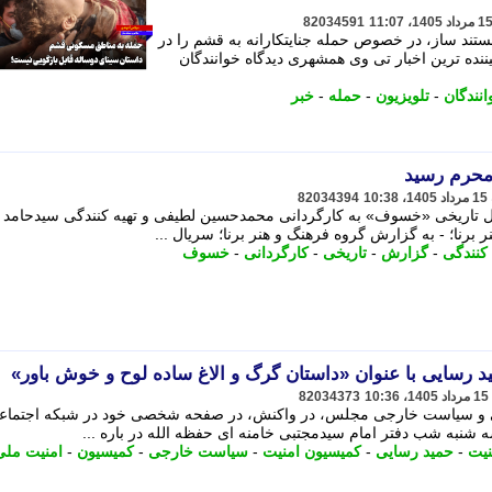
82034591
تند ساز، در خصوص حمله جنایتکارانه به قشم را در
ننده ترین اخبار تی وی همشهری دیدگاه خوانندگان
انندگان
-
تلویزیون
-
حمله
-
خبر
حرم رسید
82034394
ال تاریخی «خسوف» به کارگردانی محمدحسین لطیفی و تهیه کنندگی سیدحامد
برنا؛ - به گزارش گروه فرهنگ و هنر برنا؛ سریال ...
 کنندگی
-
گزارش
-
تاریخی
-
کارگردانی
-
خسوف
 رسایی با عنوان «داستان گرگ و الاغ ساده لوح و خوش باور»
82034373
 و سیاست خارجی مجلس، در واکنش، در صفحه شخصی خود در شبکه اجتماع
نبه شب دفتر امام سیدمجتبی خامنه ای حفظه الله در باره ...
نیت
-
حمید رسایی
-
کمیسیون امنیت
-
سیاست خارجی
-
کمیسیون
-
امنیت ملی