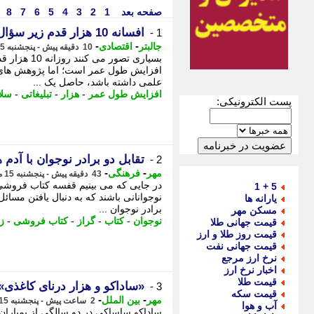
صفحه بعد
1
2
3
4
5
6
7
8
افسانه 10 هزار قدم زیر سؤال رفت
1 -
-
-
جالبتر
اقتصادی
10 دقیقه پیش - پنجشنبه 15 مرداد 1405، 16:37
بسیاری تصور
افزایش طول عمر است؛ اما پژوهش های ج
علمی داشته باشد، حاصل یک ...
افزایش طول عمر
-
هزار
-
تبلیغاتی
-
سلا
پست الکترونیکی:
تقابل دو برادر نوجوان با آ
2 -
-
-
مهر
فرهنگی
43 دقیقه پیش - پنجشنبه 15 مرداد 1405، 16:05
در جایی که می بینیم قفسه کتاب فروشی 
5 + 1
نوجوانانی باشند که به دنبال یافتن مسائل
یارانه ها
برادر نوجوان ...
مسکن مهر
نوجوان
-
کتاب
-
گراز
-
کتاب فروشی
-
ز
قیمت جهانی طلا
قیمت روز طلا و ارز
قیمت جهانی نفت
نرخ ارز مرجع
اخبار نرخ ارز
قیمت طلا
«ساداکو و هزار درنای کاغذی»؛
3 -
قیمت سکه
-
-
مهر
بین الملل
2 ساعت پیش - پنجشنبه 15 مرداد 1405، 14:15
آب و هوا
ساداکو ساساکی در دو سالگی از بمباران ه