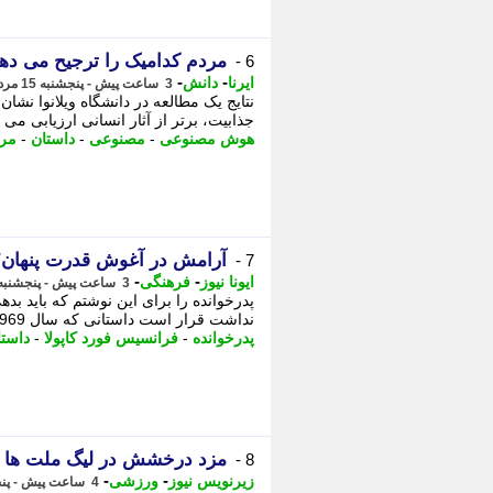
مردم کدامیک را ترجیح می دهن
6 -
-
-
ایرنا
دانش
3 ساعت پیش - پنجشنبه 15 مرداد 1405، 13:05
نتایج یک مطالعه در دانشگاه ویلانوا ن
جذابیت، برتر از آثار انسانی ارزیابی می ک
هوش مصنوعی
-
مصنوعی
-
داستان
-
مر
آرامش در آغوش قدرت پنهان/ ن
7 -
-
-
ایونا نیوز
فرهنگی
3 ساعت پیش - پنجشنبه 15 مرداد 1405، 12:56
پدرخوانده را برای این نوشتم که باید 
نداشت قرار است داستانی که سال 1969 چاپ شد پس از دوسال 9 میلیون نسخه بفروشد و فیلمی ...
پدرخوانده
-
فرانسیس فورد کاپولا
-
داستا
مزد درخشش در لیگ ملت ها 2026 را گرفت
8 -
-
-
زیرنویس نیوز
ورزشی
4 ساعت پیش - پنجشنبه 15 مرداد 1405، 12:18