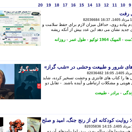
20
19
18
17
16
15
14
13
12
11
10
9
82036684
 می کنند روزانه 10 هزار قدم پیاده روی، حداقل میزان لازم برای حفظ سلامت و
دید نشان می دهد این عدد بیش از آنکه ریشه
مت
-
المپیک 1964 توکیو
-
طول عمر
-
روزانه
دم های شرور و طبیعت وحشی در «شب گراز»
82036482
ها را کتاب های فانتزی و وحشت تسخیر کرده، شاید
 هویتی و مشکلات ارتباطی و آینده باشند. - تقابل دو
ندگی
-
برادر
-
طبیعت
 روایت کودکانه ای از رنج جنگ، امید و صلح
82035836
یروشیما جان سالم به در برد، اما پیامدهای آن ده