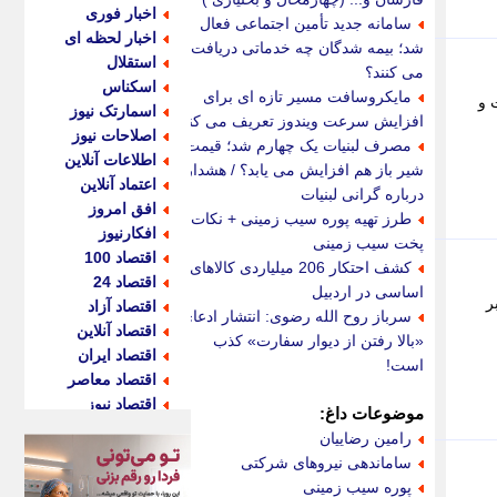
اخبار فوری
سامانه جدید تأمین اجتماعی فعال
اخبار لحظه ای
شد؛ بیمه شدگان چه خدماتی دریافت
استقلال
می کنند؟
اسکناس
مایکروسافت مسیر تازه ای برای
 و
اسمارتک نیوز
افزایش سرعت ویندوز تعریف می کند
اصلاحات نیوز
مصرف لبنیات یک چهارم شد؛ قیمت
اطلاعات آنلاین
شیر باز هم افزایش می یابد؟ / هشدار
اعتماد آنلاین
درباره گرانی لبنیات
افق امروز
طرز تهیه پوره سیب زمینی + نکات
افکارنیوز
پخت سیب زمینی
اقتصاد 100
کشف احتکار 206 میلیاردی کالاهای
اقتصاد 24
اساسی در اردبیل
ر
اقتصاد آزاد
سرباز روح الله رضوی: انتشار ادعای
اقتصاد آنلاین
«بالا رفتن از دیوار سفارت» کذب
اقتصاد ایران
است!
اقتصاد معاصر
اقتصاد نیوز
موضوعات داغ:
اکو ایران
رامین رضاییان
اکوفارس
ساماندهی نیروهای شرکتی
اکونگار
پوره سیب زمینی