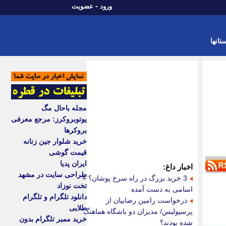
-
ورود
عضویت
تانها
مجله باحال مگ
یوتوبروکرز: مرجع معرفی
بروکرها
خرید شلوار جین زنانه
قیمت گوشی
ایران پدیا
اخبار داغ:
طراحی سایت در مشهد
3 خرید بزرگ در راه سرخ پوشان؟ +
تخت نوزاد
اسامی به دست آمده
دانلود تلگرام و تلگرام
درخواست رامین رضاییان از
طلایی
پرسپولیس/ مدیران دو باشگاه هماهنگ
خرید ممبر تلگرام بدون
شده بودند؟