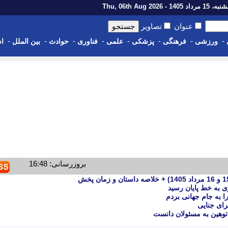
رداد 1405 - Thu, 06th Aug 2026
عنوان
تصاویر
-
-
-
-
-
-
-
-
ورزشی
فرهنگی
پزشکی
علمی
فناوری
حوادث
بین الملل
اس
بروزرسانی: 16:48
ا به جام جهانی بردم
رای جنایی
توهین به مسئولان دانست