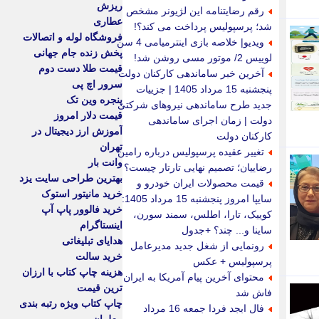
ریزش
رقم رضایتنامه این لژیونر مشخص
عطاری
شد؛ پرسپولیس پرداخت می کند؟!
فروشگاه لوله و اتصالات
ویدیو| خلاصه بازی اینترمیامی 4 سن
پخش زنده جام جهانی
لوییس 2/ موتور مسی روشن شد!
قیمت طلا دست دوم
آخرین خبر ساماندهی کارکنان دولت
سرور اچ پی
پنجشنبه 15 مرداد 1405 | جزییات
پنجره وین تک
جدید طرح ساماندهی نیروهای شرکتی
قیمت دلار امروز
دولت | زمان اجرای ساماندهی
آموزش ارز دیجیتال در
کارکنان دولت
تهران
تغییر عقیده پرسپولیس درباره رامین
وانت بار
رضاییان؛ تصمیم نهایی تارتار چیست؟
بهترین طراحی سایت یزد
قیمت محصولات ایران خودرو و
خرید مانیتور استوک
سایپا امروز پنجشنبه 15 مرداد 1405:
خرید فالوور پاپ آپ
کوییک، تارا، اطلس، سمند سورن،
اینستاگرام
ساینا و... چند؟ +جدول
هدایای تبلیغاتی
رونمایی از شغل جدید مدیرعامل
خرید سالت
پرسپولیس + عکس
هزینه چاپ کتاب با ارزان
محتوای آخرین پیام آمریکا به ایران
ترین قیمت
فاش شد
چاپ کتاب ویژه رتبه بندی
فال ابجد فردا جمعه 16 مرداد