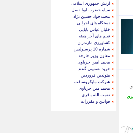
جام جم
ارتش جمهوری اسلامی
جدید پرس
سپاه حضرت ابوالفضل
جماران
محمدجواد حسین نژاد
جوان ایرانی
دستگاه های اجرایی
جهان مانا
خلبان عباس بابایی
جهان نگر
فیلم های آخر هفته
جهان نیوز
کشاورزی مازندران
چطور
شماره 10 پرسپولیس
چمپیونات
معاون وزیر خارجه
چمدون
محمد امین حزباوی
چه خبر
خرید تضمینی گندم
حادثه 24
متولدین فروردین
حرف تو
شرکت مایکروسافت
حوادث پلاس
ی
محمدامین حزباوی
حوزه نیوز
نعمت الله باقری
ری
خبر آنلاین
قوانین و مقررات
خبر جنوب
خبر سیاسی
خبر گردون
خبر ورزشی
خبرجو