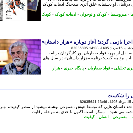
ن درناهای او دستمایه خلق اثری ضدجنگ ادبیات کودک
ا
-
هیروشیما
-
کودک و نوجوان
-
ادبیات کودک
-
کودک
82035805
 نقل از مهر، فواد صفاریان پور کارگردان برنامه
ین برنامه گفت: برنامه «هزار داستان» در سال های
بری تحلیلی
-
فواد صفاریان
-
پایگاه خبری
-
هزار
ن را شکست
82035641
شد داستان هایی که توسط هوش مصنوعی نوشته میشود از منظر کیفیت، بهتر 
شته می شود. - ممکن است اکنون تا حدی به مرحله رقابت ...
-
مصنوعی
-
انسان
-
کیفیت