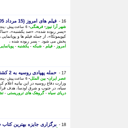
فیلم های امروز (15 مرداد 1405) شبکه سه و شبکه تهران + زمان پخش
16 -
-
-
شهر آرا نیوز
فرهنگی
6 ساعت پیش - پنجشنبه 15 مرداد 1405، 10:27
«پسر ربوده شده»، «صد یکشنبه»، «ساکرا
کیویموتکا»، از جمله فیلم ها و پویانمای
پخش می شود. - پسر ربوده شده ،
امروز
-
فیلم
-
شبکه
-
یکشنبه
-
پویانمایی
حمله پهپادی روسیه به 2 کشتی حامل محموله های نظامی در دریای سیاه
17 -
-
-
عصر ایران
بین الملل
6 ساعت پیش - پنجشنبه 15 مرداد 1405، 10:10
وزارت دفاع روسیه در این بیانیه اعلام ک
سیاه، در جنوب و شرق اودسا، هدف قرار دادند. - 2 سپاه: دستگیری 8 نف
دریای سیاه
-
گروهک های تروریستی
-
تش
برگزاری جایزه بهترین کتاب «
18 -