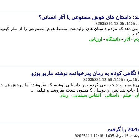
د: داستان های هوش مصنوعی یا آثار انسانی؟
82035391
شان می دهد که مردم داستان های تولیدشده توسط هوش مصنوعی را از نظر کیفیت
نند. -
دم
-
آثار
-
دانشگاه
-
ارزیابی
گاهی کوتاه به رمان پدرخوانده نوشته ماریو پوزو
82035321
بدهی هایم را پرداخت می کردم پس داستانی نوشتم که بفروشد؛ اما روحش هم خب
ن
-
فیلم
-
داستانی
-
اقتباس سینمایی
-
رمان
82035111