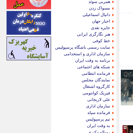
همربی سوئد
اینتیتر
مسواک زدن
ایونا نیوز
دانیال اسماعیلی
بازتاب آنلاین
اخبار جهان
باشگاه خبرنگاران
جایزه نقدی
باغستان نیوز
هنر نگارگری ایرانی
بامبوک
خط کوفی
ببین و بخون
سایت رسمی باشگاه پرسپولیس
بدینسان
سازمان اداری و استخدامی
بنکر
برنامه به وقت ایران
بیت ران
شبکه های اجتماعی
پارس فوتبال
فرمانده انتظامی
پارسینه
نمایندگان مجلس
پارسینه پلاس
کارگروه اشتغال
پاز آنلاین
فیزیک کوانتومی
پاس گل
علی لاریجانی
پانا
سازمان اداری
پرتو نیوز
فرمانده سپاه
پرسون
تیم پرسپولیس
پنجره نیوز
به وقت ایران
پویامگ
رساله دکتری