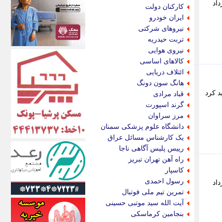
اکونیوز
داد
کارکنان دولت
الف
ایران خودرو
انتشار آنلاین
نیروهای شرکتی
اندیشه قرن
تربت حیدریه
اندیشه معاصر
نیروی هوایی
اندیشه ها
کالاهای اساسی
انرژی پرس
ائتلاف دریایی
ای استخدام
هانگ سون دونگ
ایتنا
د کرد
قباد مرادی
ایراف
گرند اسپورت
ایران آرت
مرز سراوان
ایران آنلاین
دانشگاه علوم پزشکی سمنان
ایران زندگی
یک کارشناس مسائل عراق
ایران فوری
رییس پلیس آگاهی ناجا
ایرانی روز
راه آهن تهران تبریز
ایرانیتال
کاسپار
ایرنا
رسول احمدی
داد
ایسکانیوز
تمرین تیم ملی فوتبال
ایسنا
آیت الله سید موتبی حسینی
ایکنا
بنجامین کرماسکی
ایلنا