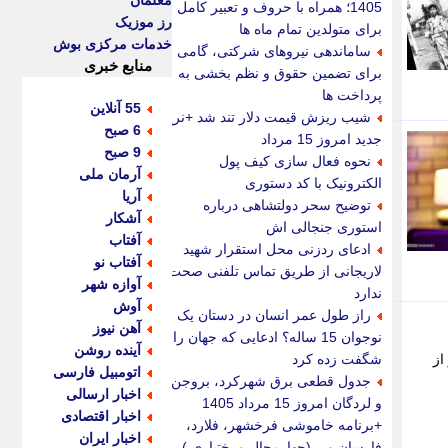
معلمان
1405؛ همراه با حروف و تعبیر کامل
رز موزیک
برای متولدین تمام ماه ها
خدمات مرکزی بوش
ساماندهی نیروهای شرکتی، گامی
منابع خبری
برای تضمین حقوق و نظم بخشی به
پرداخت ها
55 آنلاین
شیب ریزش قیمت دلار تند شد +نرخ
6 صبح
جدید امروز 15 مرداد
9 صبح
نحوه فعال سازی کیف پول
آرمان ملی
الکترونیک با کد دستوری
آریا
توضیح سحر دولتشاهی درباره
آشکار
استوری جنجالی اش
آفتاب
ادعای ردزنی محل استقرار شهید
آفتاب نو
لاریجانی از طریق تماس تلفنی صحت
آوازه شهر
ندارد
آوش
راز طول عمر انسان در دستان یک
آهن نیوز
نوجوان 15 ساله؟ ادعایی که جهان را
آینده روشن
از
شگفت زده کرد
اتومبیل فارسی
جدول قطعی برق شهرکرد، بروجن
اخبار ارسالی
و لردگان امروز 15 مرداد 1405
اخبار اقتصادی
+برنامه خاموشی فرخشهر، فلارد،
اخبار ایران
فارسان و... (چهارمحال و بختیاری )