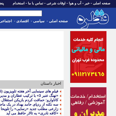
-
-
-
-
-
صفحه اصلی
خبر
آب و هوا
اوقات شرعی
تماس با ما
استخدام
پنجشنبه، 15 م
-
-
-
صفحه اصلی
سیاسی
اقتصادی
اجتماعی
اخبار داستان
فیلم های سینمایی آخر هفته تلویزیون (15 و 16 مرداد 1405) + خلاصه داستان و زمان پخش
«نهنگ عنبر 3» با ترکیب عطاران و مدیری به خط پایان رسید
کاناوارو: حماقت کردم بازیکن استقلال ر
سه نکته از ردپای حامد بهداد در یک ماج
زارعی مطلب جدید «رسایی» را تلویحا 
«کافه نادری» به تالار حافظ می آید