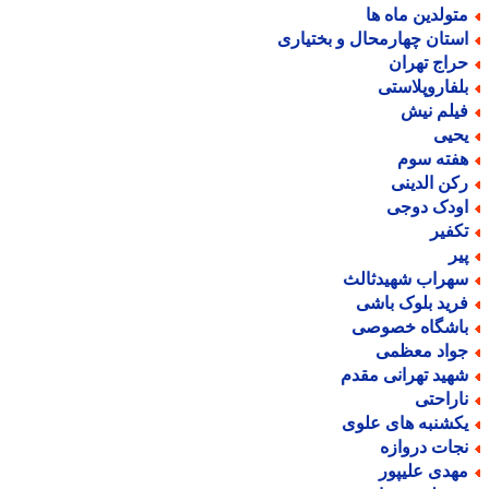
تولدین ماه ها
ستان چهارمحال و بختیاری
راج تهران
لفاروپلاستی
یلم نیش
حیی
فته سوم
کن الدینی
ودک دوجی
کفیر
یر
هراب شهیدثالث
رید بلوک باشی
اشگاه خصوصی
واد معظمی
هید تهرانی مقدم
اراحتی
کشنبه های علوی
جات دروازه
هدی علیپور