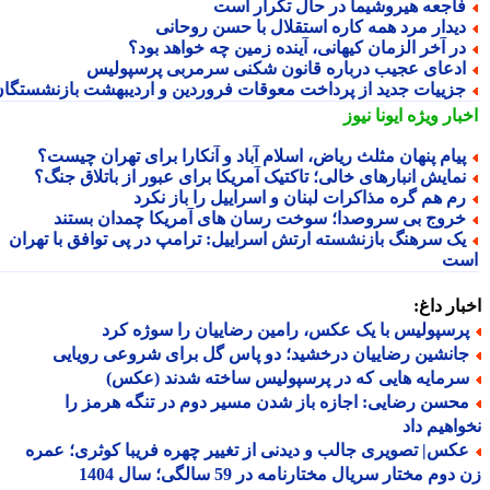
اجعه هیروشیما در حال تکرار است
یدار مرد همه کاره استقلال با حسن روحانی
ر آخر الزمان کیهانی، آینده زمین چه خواهد بود؟
دعای عجیب درباره قانون شکنی سرمربی پرسپولیس
زییات جدید از پرداخت معوقات فروردین و اردیبهشت بازنشستگان
بار ویژه
ایونا نیوز
یام پنهان مثلث ریاض، اسلام آباد و آنکارا برای تهران چیست؟
مایش انبارهای خالی؛ تاکتیک آمریکا برای عبور از باتلاق جنگ؟
م هم گره مذاکرات لبنان و اسراییل را باز نکرد
روج بی سروصدا؛ سوخت رسان های آمریکا چمدان بستند
ک سرهنگ بازنشسته ارتش اسراییل: ترامپ در پی توافق با تهران
ت
ار داغ:
رسپولیس با یک عکس، رامین رضاییان را سوژه کرد
انشین رضاییان درخشید؛ دو پاس گل برای شروعی رویایی
رمایه هایی که در پرسپولیس ساخته شدند (عکس)
حسن رضایی: اجازه باز شدن مسیر دوم در تنگه هرمز را
اهیم داد
کس| تصویری جالب و دیدنی از تغییر چهره فریبا کوثری؛ عمره
وم مختار سریال مختارنامه در 59 سالگی؛ سال 1404