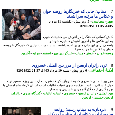
میناب؛ جایی که خبرنگارها روضه خوان
کاس ها مرثیه سرا شدند
ر
-
سیاسی
-
5 روز پیش - یکشنبه 11 مرداد
82006951
1405
 کسانی که جنگ را در آغوش می کشیدند، خوب
این عکس ها و آخرین آغوش ها خیره شوند و
خی برای این جان های پراکنده داشته باشند. - میناب؛ جایی که خبرنگارها روضه
ن و عکاس ها مرثیه سرا ...
ه خوان
-
آغوش
-
میناب
-
خبرگزاری مهر
-
اسفند
-
مرثیه
-
آخرین
تردد زائران اربعین از مرز بین المللی خسروی
نا
-
اجتماعی
-
6 روز پیش - شنبه 10 مرداد 1405، 21:37
82003922
 بین المللی خسروی که به «دروازه کربلا» شهرت دارد، این روزها مسیر تردد
 عاشقان اباعبدالله(ع) به سوی عتبات عالیات است.استان کرمانشاه امسال با
ه گیری از دو گذرگاه مرزی خسروی و سومار،
 المللی
-
زائران اربعین
-
خسروی
-
عتبات عالیات
-
گذرگاه مرزی
-
زائران
عین حسینی
-
اربعین
«نردبان» به میناب رسید؛ روایت
مسازان و عکاسان از جنایت آمریکایی