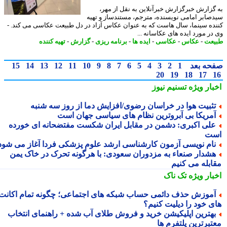
گزارش خبرگزارش خبرآنلاین به نقل از مهر،
صابر امامی نویسنده، مترجم، مستندساز و تهیه
ده سینما، سال هاست که به عنوان عکاس آزاد در دل طبیعت عکاسی می کند. -
در مورد ایده های عکاسانه ...
عت
-
عکاس
-
عکاسی
-
ایده ها
-
برنامه ریزی
-
گزارش
-
تهیه کننده
حه بعد
1
2
3
4
5
6
7
8
9
10
11
12
13
14
15
20
19
18
17
بار ویژه
تسنیم نیوز
ثبیت هوا در خراسان رضوی/افزایش دما از روز سه شنبه
مریکا بی آبروترین نظام های سیاسی جهان است
لی اکبری: دشمن در مقابل ایران شکست مفتضحانه ای خورده
ت
ام نویسی آزمون کارشناسی ارشد علوم پزشکی فردا آغاز می شود
شدار صنعاء به مزدوران سعودی: با هرگونه تحرک در خاک یمن
ابله می کنیم
بار ویژه
تک ناک
موزش حذف دائمی حساب شبکه های اجتماعی؛ چگونه تمام اکانت
ی خود را دیلیت کنیم؟
هترین اپلیکیشن خرید و فروش طلای آب شده + راهنمای انتخاب
تبرترین پلتفرم ها