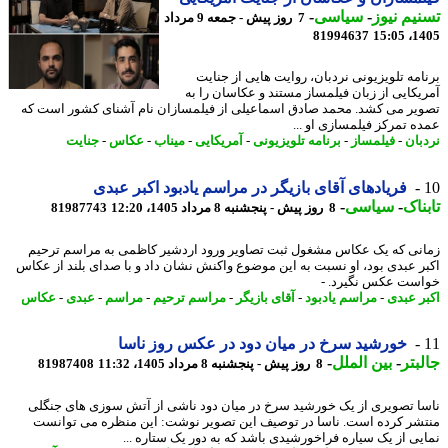
یم نیوز
-
سیاسی
-
7 روز پیش - جمعه 9 مرداد
81994637
1405
امه تلویزیونی نردبان، روایت هایی از جنایت
یکایی از زبان فیلمساز مستند و عکاسان را به
یر می کشد. محمد صادق اسماعیلی از فیلمسازان نام آشنای کشور است که
ه تمرکز فیلمسازی او ...
بان
-
فیلمساز
-
برنامه تلویزیونی
-
آمریکایی
-
میناب
-
عکاس
-
جنایت
فریادهای آقای بازیگر در مراسم یادبود اکبر عبدی
ناک
-
سیاسی
-
8 روز پیش - پنجشنبه 8 مرداد 1405، 12:20
81987743
نی که یک عکاس مشغول ثبت تصاویر ورود اردشیر کاظمی به مراسم ترحیم
ر عبدی بود، او نسبت به این موضوع واکنش نشان داد و با صدای بلند از عکاس
ست عکس نگیرد. -
ر عبدی
-
مراسم یادبود
-
آقای بازیگر
-
مراسم ترحیم
-
مراسم
-
عبدی
-
عکاس
خورشید سرخ در میان دود در عکس روز ناسا
بتر
-
بین الملل
-
8 روز پیش - پنجشنبه 8 مرداد 1405، 11:32
81987408
ا تصویری از یک خورشید سرخ در میان دود ناشی از آتش سوزی های جنگلی
شر کرده است. ناسا در توصیف این تصویر نوشت: این منظره می توانست
یی از یک سیاره فراخورشیدی باشد که به دور یک ستاره ...