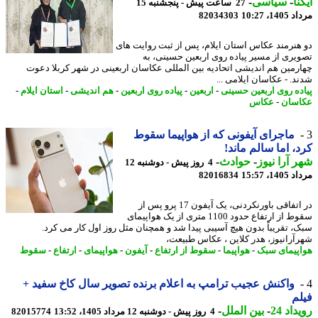
نا
-
سیاسی
-
27 ساعت پیش - پنجشنبه 15
1، 10:27
82034303
هنرمند عکاس استان ایلام، پس از ثبت روایت های
یری از مسیر پیاده روی اربعین حسینی، به
رمین هم اندیشی اتحادیه بین المللی عکاسان اربعینی در شهر کربلا دعوت
د. - عکاسان ایلامی ...
ده روی اربعین حسینی
-
اربعین
-
پیاده روی اربعین
-
هم اندیشی
-
استان ایلام
-
سان
-
عکاس
ماجرای آیفونی که از هواپیما سقوط
، اما سالم ماند!
 آرا نیوز
-
حوادث
-
4 روز پیش - دوشنبه 12
1، 15:57
82016834
در اتفاقی باورنکردنی، یک آیفون 17 پرو پس از
سقوط از ارتفاع حدود 1100 متری از یک هواپیمای
، تقریباً بدون هیچ آسیبی پیدا شد و همچنان مثل روز اول کار می کرد.
آرانیوز، هدر کلاین ، عکاس طبیعت،
پیمای سبک
-
هواپیما
-
سقوط از ارتفاع
-
آیفون
-
هواپیمای
-
ارتفاع
-
سقوط
واکنش عجیب ترامپ به اعلام برنده تصویر سال کاخ سفید +
م
اد 24
-
بین الملل
-
4 روز پیش - دوشنبه 12 مرداد 1405، 13:52
82015774