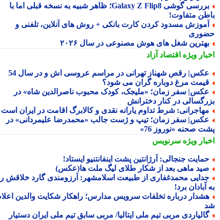
بررسی گوشی Galaxy Z Flip8؛ ظاهر شبیه به نسخه قبلی اما با
طن متفاوت!
موزش مسدود کردن کارت بانکی + روش های آنلاین، تلفنی و
وری
هترین شغل های هوش مصنوعی در سال ۲۰۲۶
بار ویژه
اقتصاد آزاد
کس| رقص شهناز تهرانی در مراسم عروسی اش و در سال 54
یمت مرغ دوباره گران می شود؟
کس| سفر زمان؛ «ملیجک، کودک محبوب ناصرالدین شاه» در
رگسالی در کنار دخترانش
هاجرانی: شرط تداوم یارانه نقدی و کالابرگ اقامت در ایران است
کس| سفر زمان؛ تیپ و ژست جالب «محمدرضا علیمردانی» در
ت صحنه «نوروز 76»
بار ویژه
سرنویس
مایت جنجالی: آرژانتین پشت اینفانتنیو ایستاد!
ید ماهی بعد از شکار طلای لیگ ملت ها(عکس)
دایی محمدغفاری از طبیعت اسلامشهر: آرزومندی گارد خلاقش را
آبادان برد!
شدار درباره تخلفات سرویس مدارس؛ راهکار شکایت والدین اعلام
الیاردی مربی تیم ملی ایتالیا/ مربی سابق تیم ملی ایران دستیار