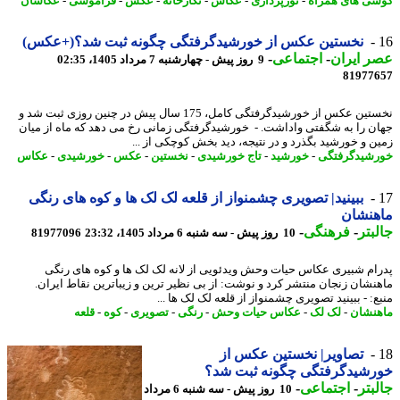
ی های همراه
-
نورپردازی
-
عکاس
-
نگارخانه
-
عکس
-
فراموشی
-
عکاسان
نخستین عکس از خورشیدگرفتگی چگونه ثبت شد؟(+عکس)
 ایران
-
اجتماعی
-
9 روز پیش - چهارشنبه 7 مرداد 1405، 02:35
81977
نخستین عکس از خورشیدگرفتگی کامل، 175 سال پیش در چنین روزی ثبت شد و
ن را به شگفتی واداشت. - خورشیدگرفتگی زمانی رخ می دهد که ماه از میان
ن و خورشید بگذرد و در نتیجه، دید بخش کوچکی از ...
شیدگرفتگی
-
خورشید
-
تاج خورشیدی
-
نخستین
-
عکس
-
خورشیدی
-
عکاس
ببینید| تصویری چشم‎نواز از قلعه لک لک ها و کوه های رنگی
هنشان
بتر
-
فرهنگی
-
10 روز پیش - سه شنبه 6 مرداد 1405، 23:32
81977096
ام شبیری عکاس حیات وحش ویدئویی از لانه لک لک ها و کوه های رنگی
نشان زنجان منتشر کرد و نوشت: از بی نظیر ترین و زیباترین نقاط ایران.
- ببینید تصویری چشم‎نواز از قلعه لک لک ها ...
نشان
-
لک لک
-
عکاس حیات وحش
-
رنگی
-
تصویری
-
کوه
-
قلعه
تصاویر| نخستین عکس از
رشیدگرفتگی چگونه ثبت شد؟
بتر
-
اجتماعی
-
10 روز پیش - سه شنبه 6 مرداد