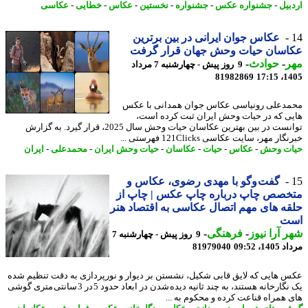
بیل
-
جشنواره عکس
-
جشنواره
-
نخستین
-
عکاس
-
خطایی
-
عکاسی
عکاس جوان ایرانی در بین برترین
اسان حیات وحش جهان قرار گرفت
ر
-
حوادث
-
9 روز پیش - چهارشنبه 7 مرداد
81982869
1405
دعلی رونیاسی عکاس جوان همدانی با عکس
ی که در حیات وحش ایران ثبت کرده است،
توانست در بین بهترین عکاسان حیات وحش سال 2025، قرار گیرد. به گزارش
ار مهر، سایت عکاسی 121Clicks فهرستی ...
ت وحش
-
عکاس
-
حیات
-
عکاسان
-
حیات وحش ایران
-
محمدعلی
-
ایران
گفت وگو با مهدی رضوی، عکاس و
خصص چاپ درباره چاپ عکس | چاپ از
ه های مهم اتصال عکاسی به اقتصاد هنر
ت
 آرا نیوز
-
فرهنگی
-
9 روز پیش - چهارشنبه 7
1، 09:52
81979040
 هایی که لایق قابی شکیل، نشستن بر دیوار و نورپردازی به دقت تنظیم شده
یک نگارخانه هستند، به چند ثانیه دیده شدن در ابعاد حدود 5 در 3 سانتی متری گوشی
 همراه قناعت کرده و محکوم به ...