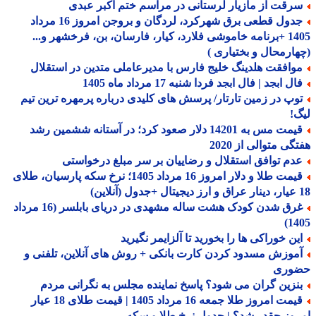
رقت از مازیار لرستانی در مراسم ختم اکبر عبدی
جدول قطعی برق شهرکرد، لردگان و بروجن امروز 16 مرداد
1405 +برنامه خاموشی فلارد، کیار، فارسان، بن، فرخشهر و...
ارمحال و بختیاری )
وافقت هلدینگ خلیج فارس با مدیرعاملی متدین در استقلال
ل ابجد | فال ابجد فردا شنبه 17 مرداد ماه 1405
وپ در زمین تارتار/ پرسش های کلیدی درباره پرمهره ترین تیم
!
قیمت مس به 14201 دلار صعود کرد؛ در آستانه ششمین رشد
گی متوالی از 2020
دم توافق استقلال و رضاییان بر سر مبلغ درخواستی
قیمت طلا و دلار امروز 16 مرداد 1405؛ نرخ سکه پارسیان، طلای
غرق شدن کودک هشت ساله مشهدی در دریای بابلسر (16 مرداد
14
ین خوراکی ها را بخورید تا آلزایمر نگیرید
موزش مسدود کردن کارت بانکی + روش های آنلاین، تلفنی و
وری
نزین گران می شود؟ پاسخ نماینده مجلس به نگرانی مردم
قیمت امروز طلا جمعه 16 مرداد 1405 | قیمت طلای 18 عیار
وز چقدر شد؟ | جدول نرخ طلا و سکه