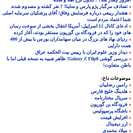
ادف مرگبار پژو پارس و ساینا؛ 7 نفر کشته و مصدوم شدند
شدار ربیعی درباره فرسایش وفاق؛ آقای پزشکیان سرمایه اصلی
 اعتماد مردم است
ادعای کانال 12 اسراییل: آمریکا انتقال بخشی از سوخت رسان
 خود را که در فرودگاه بن گوریون مستقر بودند، آغاز کرده
ردپای نهاد های بزرگ در میان سهامداران بورس با بیش از 400
 دارایی
یدار وزیر علوم ایران با رییس بیت الحکمه عراق
بررسی گوشی Galaxy Z Flip8؛ ظاهر شبیه به نسخه قبلی اما با
ن متفاوت!
ضوعات داغ:
امین رضاییان
لدینگ خلیج فارس
ریال مختارنامه
رودگاه بن گوریون
اشگاه پرسپولیس
فزایش قیمت
رز دیجیتال
یلاد محمدی