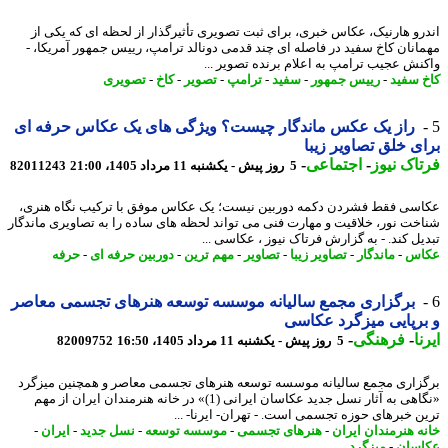
رو هارنیک، عکاس خبری، برای ثبت تصویری تأثیرگذار از لحظه ای که یکی از
انان کاخ سفید در فاصله ای چند قدمی دونالد ترامپ، رییس جمهور آمریکا، -
نش عجیب ترامپ به اعلام برنده تصویر ...
 سفید
-
رییس جمهور
-
سفید
-
ترامپ
-
تصویر
-
کاخ
-
تصویری
راز یک عکس ماندگار چیست؟ ویژگی های یک عکاس حرفه ای
ی خلق تصاویر زیبا
اک نیوز
-
اجتماعی
-
5 روز پیش - یکشنبه 11 مرداد 1405، 21:00
82011243
سی فقط فشردن دکمه دوربین نیست؛ یک عکاس موفق با ترکیب نگاه هنری،
خت نور، خلاقیت و مهارت فنی می تواند لحظه های ساده را به تصاویری ماندگار
یل کند. - به گزارش فرتاک نیوز ، عکاسی ...
اس
-
ماندگار
-
تصاویر زیبا
-
تصاویر
-
مهم ترین
-
دوربین حرفه ای
-
حرفه
برگزاری مجمع سالیانه موسسه توسعه هنرهای تجسمی معاصر
رپایی میزگرد عکاسی
ا
-
فرهنگی
-
5 روز پیش - یکشنبه 11 مرداد 1405، 16:50
82009752
زاری مجمع سالیانه موسسه توسعه هنرهای تجسمی معاصر و همچنین میزگرد
«نگاهی به آثار نسل جدید عکاسان ایرانی (1)» در خانه هنرمندان ایران از مهم
ن خبرهای حوزه تجسمی است. - تهران- ایرنا- ...
ه هنرمندان ایران
-
هنرهای تجسمی
-
موسسه توسعه
-
نسل جدید
-
ایران
-
سان
-
میزگرد