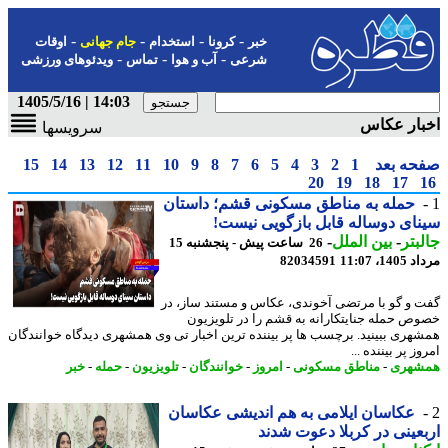
-
-
-
-
خبر
کرونا
استخدام
جام جهانی
اوقات
-
-
-
شرعی
آب و هوا
تماس
ویدئوهای ورزشی
14:03 | 1405/5/16
بار عکاس
سرویسها
حه بعد
1
2
3
4
5
6
7
8
9
10
11
12
13
14
15
20
19
18
17
حمله به مناطق مسکونی قشم؛ داستان
ای دوساله قابل بازگویی نیست!
بتر
-
بین الملل
-
26 ساعت پیش - پنجشنبه 15
1، 11:07
82034591
 و گو با مرتضی آخوندی، عکاس و مستند ساز، در
ص حمله جنایتکارانه به قشم را در تلویزیون
هری ببینید. برچسب ها پر بیننده ترین اخبار تی وی همشهری دیدگاه خوانندگان
ز پر بیننده ...
شهری
-
مناطق مسکونی
-
امروز
-
خوانندگان
-
تلویزیون
-
حمله
-
خبر
عکاسان ایلامی به هم اندیشی عکاسان
عینی در کربلا دعوت شدند