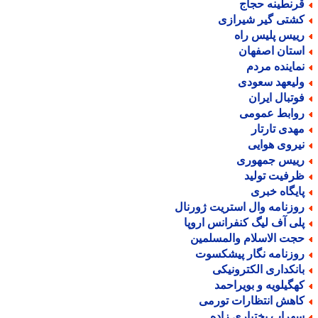
رنطینه حجاج
شتی گیر شیرازی
ییس پلیس راه
ستان اصفهان
ماینده مردم
لیعهد سعودی
وتبال ایران
وابط عمومی
هدی تارتار
یروی هوایی
ییس جمهوری
رفیت تولید
ایگاه خبری
وزنامه وال استریت ژورنال
لی آف لیگ کنفرانس اروپا
جت الاسلام والمسلمین
وزنامه نگار پیشکسوت
انکداری الکترونیکی
هگیلویه و بویراحمد
اهش انتظارات تورمی
هراب بختیاری زاده