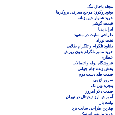
ه باحال مگ
وبروکرز: مرجع معرفی بروکرها
د شلوار جین زنانه
مت گوشی
ان پدیا
احی سایت در مشهد
 نوزاد
لود تلگرام و تلگرام طلایی
د ممبر تلگرام بدون ریزش
اری
شگاه لوله و اتصالات
 زنده جام جهانی
مت طلا دست دوم
ر اچ پی
ره وین تک
ت دلار امروز
زش ارز دیجیتال در تهران
ت بار
رین طراحی سایت یزد
د مانیتور استوک