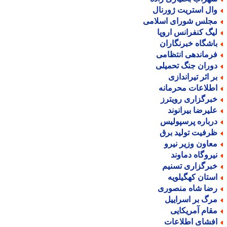
ال استریت ژورنال
جلس شورای اسلامی
یگ کنفرانس اروپا
اشگاه خبرنگاران
رماندهی انتظامی
وران جنگ تحمیلی
ر اثر تیراندازی
طلاعات محرمانه
برگزاری رویترز
لیرضا بیرانوند
رباره پرسپولیس
رفیت تولید برق
عاون وزیر نیرو
یروگاه دماوند
برگزاری تسنیم
ستان کهگیلویه
ضا شاه منصوری
رگ بر اسراییل
قام آمریکایی
فشای اطلاعات