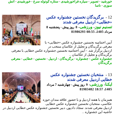
شید
-
تصویر
-
سیاره فراخورشیدی
-
ستاره کوتوله سرخ
-
خورشیدی
-
آتش
زی
-
ناسا
برگزیدگان نخستین جشنواره عکس
ایی» اردبیل معرفی شدند
یم نیوز
-
ورزشی
-
8 روز پیش - پنجشنبه 8
1، 08:55
81986293
ن اختتامیه نخستین جشنواره عکس «خطایی» با
فی برگزیدگان و تجلیل از عکاسان منتخب در
بیل برگزار شد. - آیین اختتامیه نخستین جشنواره عکس خطایی با معرفی
زیدگان و تجلیل از عکاسان ...
واره عکس
-
جشنواره
-
برگزیدگان
-
اردبیل
-
نخستین
-
خطایی
-
معرفی
زیدگان
منتخبان نخستین جشنواره عکس
یی اردبیل معرفی شدند
نا
-
ورزشی
-
9 روز پیش - چهارشنبه 7 مرداد
81983482
1405
مان با هفته اردبیل و با حضور علاقه مندان حوزه
سی، منتخبان نخستین جشنواره عکس خطایی
بیل معرفی شدند. سجاد دادپور، دبیر نخستین جشنواره عکس خطایی اردبیل در
یه این جشنواره ...