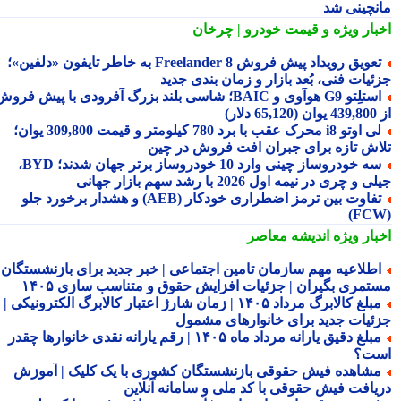
نچینی شد
بار ویژه
و قیمت خودرو | چرخان
تعویق رویداد پیش فروش Freelander 8 به خاطر تایفون «دلفین»؛
ئیات فنی، بُعد بازار و زمان بندی جدید
استلِتو G9 هوآوی و BAIC؛ شاسی بلند بزرگ آفرودی با پیش فروش
دلار)
لی اوتو i8 محرک عقب با برد 780 کیلومتر و قیمت 309,800 یوان؛
اش تازه برای جبران افت فروش در چین
سه خودروساز چینی وارد 10 خودروساز برتر جهان شدند؛ BYD،
 و چری در نیمه اول 2026 با رشد سهم بازار جهانی
تفاوت بین ترمز اضطراری خودکار (AEB) و هشدار برخورد جلو
بار ویژه
اندیشه معاصر
طلاعیه مهم سازمان تامین اجتماعی | خبر جدید برای بازنشستگان و
تمری بگیران | جزئیات افزایش حقوق و متناسب سازی ۱۴۰۵
مبلغ کالابرگ مرداد ۱۴۰۵ | زمان شارژ اعتبار کالابرگ الکترونیکی |
ئیات جدید برای خانوارهای مشمول
مبلغ دقیق یارانه مرداد ماه ۱۴۰۵ | رقم یارانه نقدی خانوارها چقدر
ت؟
شاهده فیش حقوقی بازنشستگان کشوری با یک کلیک | آموزش
یافت فیش حقوقی با کد ملی و سامانه آنلاین