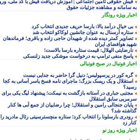
یش حقوقی تامین اجتماعی | آموزش دریافت فیش با کد ملی، ورود
 سامانه و مشاهده جزئیات حقوق
بار ویژه
رونگار
ی خیال درآمد بالا: بارسا حریف جدیدی انتخاب کرد
تاره آرسنال به عنوان جانشین لوکاکو انتخاب شد
صاویر کمتر دیده شده از شهیدان حاجی زاده و باقری؛ فرماندهان
ید هوافضای ایران
ارضایتی الهلال: قیمت ستاره بارسا بالاست!
اسخ منفی ترامپ به درخواست موشکی جدید زلنسکی
بار فوتبال در صبح فوتبالی
ره کور در پرسپولیس؛ دنیل گرا حاضر به جدایی نیست
ستقلال و یک ریسک بزرگ؛ ماجرای نامه فسخ یاسر آسانی به کجا
ید؟
جتبی جباری در آستانه بازگشت به نیمکت؛ پیشنهاد لیگ یکی برای
مربی سابق استقلال
ایان جنجالی رامین و استقلال؛ چرا رضاییان از جمع آبی ها کنار
اشته شد؟
ودری بارسلونا را انتخاب کرد؛ ستاره منچسترسیتی رئال مادرید را
ر زد
بار ویژه
روز نو