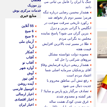
معلمان
جنگ با ایران را عامل بی ثباتی می
رز موزیک
دانند
خدمات مرکزی بوش
هشدار محسن رضایی درباره تنگه
منابع خبری
هرمز؛ مسیر دوم باز نخواهد شد
رکورد تاریخی سرقت سوخت در
55 آنلاین
انگلیس با گرانی بنزین و دیزل
6 صبح
بنزین گران می شود؟ پاسخ نماینده
9 صبح
مجلس به نگرانی مردم
آرمان ملی
طلا در مسیر ثبت بالاترین افزایش
آریا
قیمت هفته
آشکار
مصوبه دولت نتوانسته مشکل
آفتاب
نیروهای شرکتی را حل کند
آفتاب نو
هشدار ربیعی درباره فرسایش وفاق؛
آوازه شهر
آقای پزشکیان سرمایه اصلی شما
آوش
اعتماد مردم است
آهن نیوز
رفع تنش آبی مناطق محروم با
آینده روشن
جدیت دنبال می شود
اتومبیل فارسی
تصادف مرگبار پژو پارس و ساینا؛ 7
اخبار ارسالی
نفر کشته و مصدوم شدند
اخبار اقتصادی
غرق شدن کودک هشت ساله
اخبار ایران
مشهدی در دریای بابلسر (16 مرداد