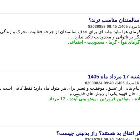
سالمندان مناسب ترند؟
82039858
مای هوا نباید بهانه ای برای حذف سالمندان از چرخه فعالیت، تحرک و زندگی
 بر ناتوانی و محدودیت تأکید ندارد، ...
گرمای هوا
-
گرما
-
محدودیت
-
اجتماعی
اه 1405
82039824
، پیام هایی از عشق، موفقیت و تغییر برای هر متولد ماه دارد؛ فقط کافی است 
، فال قهوه یکی از روش های قدیمی و ...
ده
-
متولدین فروردین
-
پیش بینی آینده
-
17 مرداد
 اتفاق بد هستند؟ راز بدبینی چیست؟
82039751