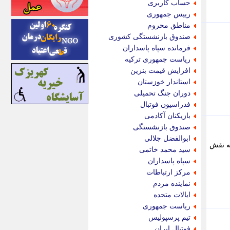
حساب کاربری
اینتیتر
رییس جمهوری
ایونا نیوز
مناطق محروم
بازتاب آنلاین
صندوق بازنشستگی کشوری
باشگاه خبرنگاران
فرمانده سپاه پاسداران
باغستان نیوز
ریاست جمهوری ترکیه
بامبوک
افزایش قیمت بنزین
ببین و بخون
استاندار خوزستان
بدینسان
دوران جنگ تحمیلی
بنکر
فدراسیون فوتبال
بیت ران
بازیکنان آکادمی
پارس فوتبال
صندوق بازنشستگی
پارسینه
ابوالفضل جلالی
به نقش
پارسینه پلاس
سید محمد خاتمی
پاز آنلاین
سپاه پاسداران
پاس گل
مرکز ارتباطات
پانا
نماینده مردم
پرتو نیوز
ایالات متحده
پرسون
ریاست جمهوری
پنجره نیوز
تیم پرسپولیس
پویامگ
فوتبال ایران