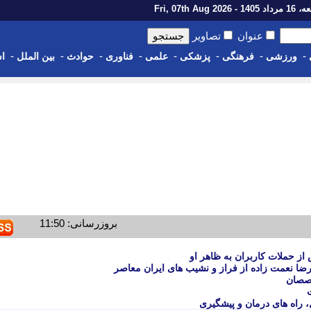
14 - Fri, 07th Aug 2026
عنوان
تصاویر
-
-
-
-
-
-
-
-
ورزشی
فرهنگی
پزشکی
علمی
فناوری
حوادث
بین الملل
اس
بروزرسانی: 11:50
 از حملات کاربران به ظاهر او
ضا نعمت زاده از فراز و نشیب های ایران معاصر
خصصان
 راه های درمان و پیشگیری