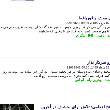
ی موش و قورباغه!
82039652
اهم زندگی می کردند. روزی موش به قورباغه گفت: ای دوست عزیز، دلم می خو
 با هم صحبت کنیم، - به گزارش تا وقتی که بخواهند ...
ت
-
زمین
-
کانال تلگرام
و سرکار بذار
82039547
خند و شادی به دوستان در هر لحظه ست. - به گزارش ساده می تونه یه روز
 کنه. فرقی نمی کنه بخوای یه دوست صمیمی رو اذیت ...
خند
-
بهترین راه
-
ام اس
نج اعدامی؛ تلاش برای بخشش در آخرین