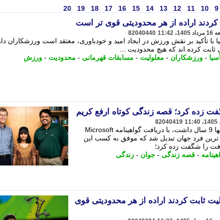
20
19
18
17
16
15
14
13
12
11
10
9
 کردند اراده از هر محدودیتی قوی تر است
82040440
 با تأکید بر نقش ورزش در ایجاد امید و خودباوری، معتقد است ورزشکاران دا
ی ثابت کرده اند که هیچ محدودیت ...
سیا
-
ورزشکاران
-
معلولیت
-
مسابقات قهرمانی
-
محدودیت
-
ورزش
ت زده کرد؛ قصه زندگی کوتاه ارفع کریم
82040419
ارفع کریم در سال 2004 و در حالی که تنها 9 سال داشت، با دریافت گواهینامه Microsoft
Certified Prof) به جوان ترین فرد جهان تبدیل شد که موفق به کسب این
فت را شگفت زده کرد؛
هینامه
-
قصه زندگی
-
جوان
-
زندگی
یت ثابت کردند اراده از هر محدودیتی قوی