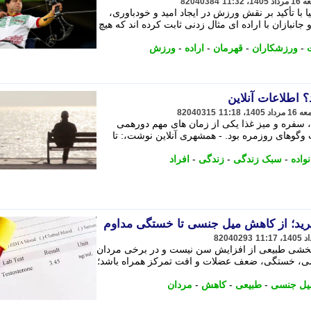
82040384
با تأکید بر نقش ورزش در ایجاد امید و خودباوری،
نبازان با اراده ای مثال زدنی ثابت کرده اند که هیچ
-
ورزشکاران
-
قهرمان
-
اراده
-
ورزش
؟ اطلاعات آنلاین
82040315
ی، سفره و میز غذا یکی از زمان های مهم دورهمی
 وگوهای روزمره بود. - همشهری آنلاین نوشت،: تا
واده
-
سبک زندگی
-
زندگی
-
افراد
رید؛ از کاهش میل جنسی تا خستگی مداوم
82040293
بخشی طبیعی از افزایش سن نیست و در برخی مردان
نسی، خستگی، ضعف عضلات و افت تمرکز همراه باشد؛
یل جنسی
-
طبیعی
-
کاهش
-
مردان