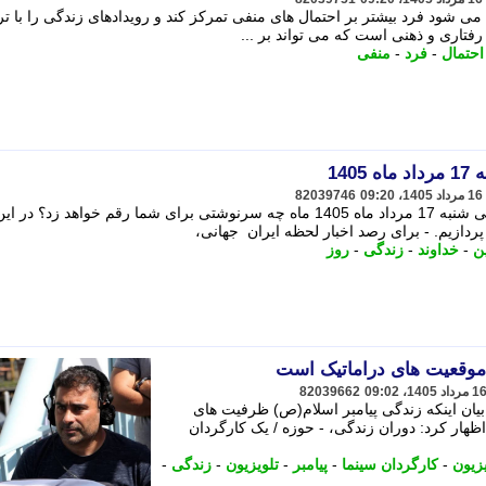
شود فرد بیشتر بر احتمال های منفی تمرکز کند و رویدادهای زندگی را با ترد
 رفتاری و ذهنی است که می تواند بر ...
احتمال
-
فرد
-
منفی
140
82039746
آیا می خواهید بدانید که فال ابجد در زندگی شنبه 17 مرداد ماه 1405 ماه چه سرنوشتی برای شما رقم خواهد زد؟ 
ردازیم. - برای رصد اخبار لحظه ایران جهانی،
ن
-
خداوند
-
زندگی
-
روز
موقعیت های دراماتیک است
82039662
 بیان اینکه زندگی پیامبر اسلام(ص) ظرفیت های
 اظهار کرد: دوران زندگی، - حوزه / یک کارگردان
یزیون
-
کارگردان سینما
-
پیامبر
-
تلویزیون
-
زندگی
-