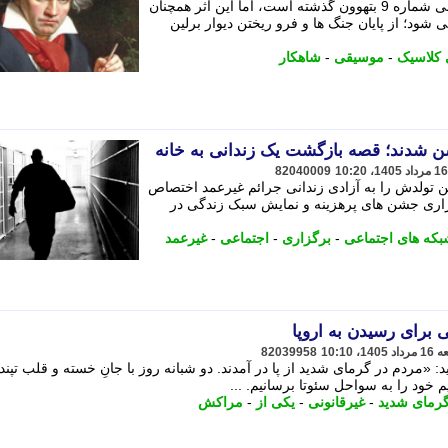
بیش از دو قرن از نخستین اجرای سمفونی شماره 9 بتهوون گذشته است، اما این اثر همچنان
شود؛ از پایان جنگ ها و فرو ریختن دیوار برلین
کلاسیک
-
موسیقی
-
شاهکار
ن شدند؛ قصه بازگشت یک زندانی به خانه
82040009
لگی، هزینه جشن تولدش را به آزادی زندانی جرائم غیرعمد اختصاص
رگزاری جشن های پرهزینه و نمایش سبک زندگی در
که های اجتماعی
-
برگزاری
-
اجتماعی
-
غیرعمد
 برای رسیدن به اروپا
82039958
 «مردم در گرمای شدید از پا در آمدند. دو شبانه روز با جانِ خسته و قلب تپنده
 خود را به سواحل سئوتا برسانیم. ...
رمای شدید
-
غیرقانونی
-
یکی از
-
مراکش