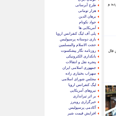
پویه آنلاین
ید و
طرح آبرسانی
پیام نفت
هزار تومانی
تابناک
برهان الدین
تازه نیوز
جواد نکونام
تبیان
آمریکایی ها
تجارت نیوز
پلی آف لیگ کنفرانس اروپا
تحریریه
بازی دوستانه پرسپولیس
ترابر نیوز
حجت الاسلام والمسلمین
ترفندباز
روزنامه نگار پیشکسوت
در این فال
تریبون اقتصاد
بانکداری الکترونیکی
تسنیم نیوز
پنجره نقل و انتقالات
تک ناک
جمهوری اسلامی ایران
تکراتو
سهراب بختیاری زاده
توریسم آنلاین
مجلس شورای اسلامی
تولید نیوز
لیگ کنفرانس اروپا
تیتر فوری
نیروهای آمریکایی
تیکنا
بر اثر تیراندازی
جاب ویژن
خبرگزاری رویترز
جار نیوز
آکادمی پرسپولیس
جالبتر
افزایش قیمت شیر