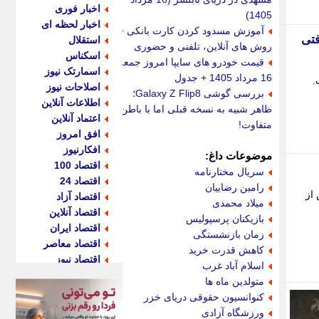
اخبار فوری
1405)
اخبار لحظه ای
آموزش مسدود کردن کارت بانکی +
دریافتی
استقلال
روش های آنلاین، تلفنی و حضوری
اسکناس
قیمت خودرو های سایپا امروز جمعه
اسمارتک نیوز
16 مرداد 1405 + جدول
ت.
اصلاحات نیوز
بررسی گوشی Galaxy Z Flip8؛
اطلاعات آنلاین
ظاهر شبیه به نسخه قبلی اما با باطن
اعتماد آنلاین
متفاوت!
افق امروز
افکارنیوز
موضوعات داغ:
اقتصاد 100
سریال مختارنامه
اقتصاد 24
رامین رضاییان
تش هم رحم نکرد. 9 سال پس از
اقتصاد آزاد
میلاد محمدی
اقتصاد آنلاین
بازیکنان پرسپولیس
اقتصاد ایران
زمان بازنشستگی
اقتصاد معاصر
کاهش قدرت خرید
اقتصاد نیوز
اسلام آباد غرب
اکو ایران
متولدین ماه ها
اکوفارس
کنوانسیون حقوقی دریای خزر
اکونگار
ورزشگاه آزادی