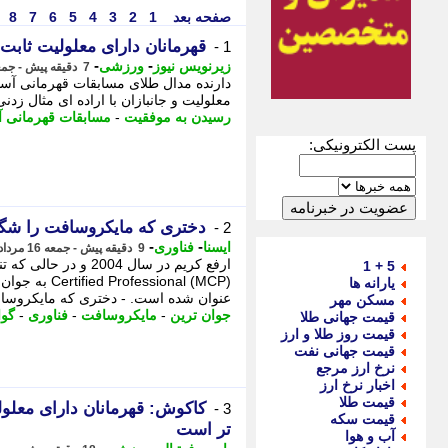
صفحه بعد
1
2
3
4
5
6
7
8
قهرمانان دارای معلولیت ثابت
1 -
-
-
زیرنویس نیوز
ورزشی
7 دقیقه پیش - جمعه 16 مرداد 1405، 11:42
دارنده مدال طلای مسابقات قهرمانی آسیا
معلولیت و جانبازان با اراده ای مثال زدن
رسیدن به موفقیت
-
مسابقات قهرمانی آ
پست الکترونیکی:
دختری که مایکروسافت را شگف
2 -
-
-
ایسنا
فناوری
9 دقیقه پیش - جمعه 16 مرداد 1405، 11:40
5 + 1
essional (MCP
یارانه ها
عنوان شده است. - دختری که مایکروسا
مسکن مهر
جوان ترین
-
مایکروسافت
-
فناوری
-
گوا
قیمت جهانی طلا
قیمت روز طلا و ارز
قیمت جهانی نفت
نرخ ارز مرجع
اخبار نرخ ارز
قیمت طلا
کاکوش: قهرمانان دارای معلول
3 -
قیمت سکه
تر است
آب و هوا