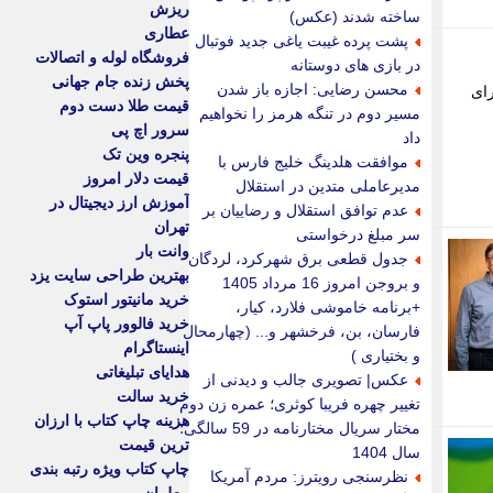
ریزش
ساخته شدند (عکس)
عطاری
پشت پرده غیبت یاغی جدید فوتبال
فروشگاه لوله و اتصالات
در بازی های دوستانه
پخش زنده جام جهانی
محسن رضایی: اجازه باز شدن
رای
قیمت طلا دست دوم
مسیر دوم در تنگه هرمز را نخواهیم
سرور اچ پی
داد
پنجره وین تک
موافقت هلدینگ خلیج فارس با
قیمت دلار امروز
مدیرعاملی متدین در استقلال
آموزش ارز دیجیتال در
عدم توافق استقلال و رضاییان بر
تهران
سر مبلغ درخواستی
وانت بار
جدول قطعی برق شهرکرد، لردگان
بهترین طراحی سایت یزد
و بروجن امروز 16 مرداد 1405
خرید مانیتور استوک
+برنامه خاموشی فلارد، کیار،
خرید فالوور پاپ آپ
فارسان، بن، فرخشهر و... (چهارمحال
اینستاگرام
و بختیاری )
هدایای تبلیغاتی
عکس| تصویری جالب و دیدنی از
خرید سالت
تغییر چهره فریبا کوثری؛ عمره زن دوم
هزینه چاپ کتاب با ارزان
مختار سریال مختارنامه در 59 سالگی؛
ترین قیمت
سال 1404
چاپ کتاب ویژه رتبه بندی
نظرسنجی رویترز: مردم آمریکا