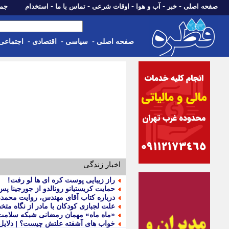
-
-
-
-
-
صفحه اصلی
خبر
آب و هوا
اوقات شرعی
تماس با ما
استخدام
جمعه، 16 مرداد 05
-
-
-
صفحه اصلی
سیاسی
اقتصادی
اجتماعی
اخبار زندگی
راز زیبایی پوست کره ای ها لو رفت!
حمایت کریستیانو رونالدو از جورجینا پس
درباره کتاب آقای مهندس، روایت محمدر
علت لجبازی کودکان با مادر از نگاه مت
«ماه ماه» مهمان رمضانی شبکه سلامت
خواب های آشفته علتش چیست؟ | دلایل،