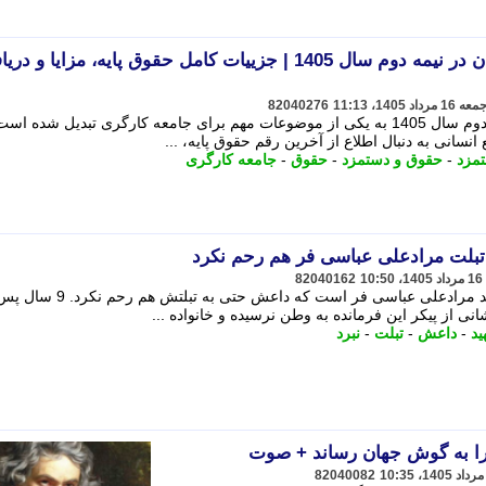
جدول حقوق و دستمزد کارگران در نیمه دوم سال 1405 | جزییات کامل حقوق پایه، مزایا و 
82040276
جدول حقوق و دستمزد کارگران در نیمه دوم سال 1405 به یکی از موضوعات مهم برای جامعه کارگری تبدیل شده اس
انسانی به دنبال اطلاع از آخرین رقم حقوق پایه، ...
مزد
-
حقوق و دستمزد
-
حقوق
-
جامعه کارگری
تبلت مرادعلی عباسی فر هم رحم نکرد
82040162
یار حاج قاسم، روایت زندگی سردار شهید مرادعلی عباسی فر است که داعش حتی به تبل
ید
-
داعش
-
تبلت
-
نبرد
را به گوش جهان رساند + صوت
82040082