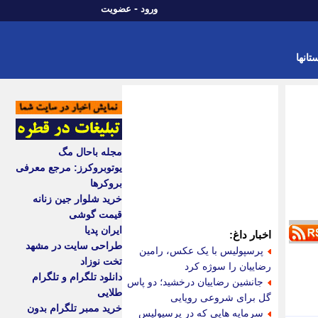
-
ورود
عضویت
تانها
مجله باحال مگ
یوتوبروکرز: مرجع معرفی
بروکرها
خرید شلوار جین زنانه
قیمت گوشی
ایران پدیا
اخبار داغ:
طراحی سایت در مشهد
پرسپولیس با یک عکس، رامین
تخت نوزاد
رضاییان را سوژه کرد
دانلود تلگرام و تلگرام
جانشین رضاییان درخشید؛ دو پاس
طلایی
گل برای شروعی رویایی
خرید ممبر تلگرام بدون
سرمایه هایی که در پرسپولیس