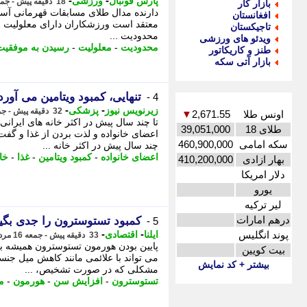
-
-
پارس فوتبال
ورزشی
18 دقیقه پیش - جمعه 16 مرداد 1405، 11:32
بازار کار
دارنده مدال طلای مسابقات قهرمانی آسیا 
افغانستان
معتقد است ورزشکاران دارای معلولیت و جا
تاجیکستان
محدودیت ...
ویدئو های ورزشی
محدودیت
-
معلولیت
-
رسیدن به موفقیت
طنز و کاریکاتور
بازار آتی سکه
تنهایی، کمبود ویتامین می آورد
4 -
-
-
زیرنویس نیوز
پزشکی
32 دقیقه پیش - جمعه 16 مرداد 1405، 11:18
اونس طلا
2,671.55
▼
تا چند سال پیش در اکثر خانه های ایران
طلای 18
39,051,000
اعضای خانواده و لذت بردن از غذا و گفت
سکه امامی
460,900,000
چند سال پیش در اکثر خانه ...
اعضای خانواده
-
کمبود ویتامین
-
غذا
-
خان
بهار ازادی
410,200,000
دلار امریکا
یورو
لیر ترکیه
درهم امارات
کمبود تستوسترون را جدی بگی
5 -
-
-
پوند انگلیس
ایلنا
اقتصادی
33 دقیقه پیش - جمعه 16 مرداد 1405، 11:17
پایین بودن هورمون تستوسترون همیشه 
بیت کویین
می تواند با علائمی مانند کاهش میل ج
بیشتر + کد نمایش
مشکلی که در صورت تشخیص، ...
تستوسترون
-
افزایش سن
-
هورمون
-
م