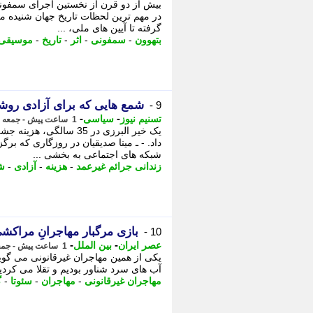
در مهم ترین لحظات تاریخ جهان شنیده می 
گرفته تا آیین های ملی، ...
بتهوون
-
سمفونی
-
اثر
-
تاریخ
-
موسیقی 
شمع هایی که برای آزادی روش
9 -
-
-
تسنیم نیوز
سیاسی
1 ساعت پیش - جمعه 16 مرداد 1405، 10:20
یک خیر البرزی در 35 سا
داد. - ـ مینا صدیقیان در روزگاری که ب
شبکه های اجتماعی به بخشی ...
زندانی جرائم غیرعمد
-
هزینه
-
آزادی
-
شب
بازی مرگبار مهاجرانِ مراکشی
10 -
-
-
عصر ایران
بین الملل
1 ساعت پیش - جمعه 16 مرداد 1405، 10:10
یکی از همین مهاجران غیرقانونی می گوید:
آب های سرد شناور بودیم و تقلا می کردیم
مهاجران غیرقانونی
-
مهاجران
-
سئوتا
-
گ