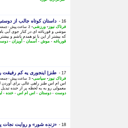
داستان کوتاه جالب از دوست
16 -
-
-
فرتاک نیوز
ورزشی
2 ساعت پیش - جمعه 16 مرداد 1405، 09:00
موشی و قورباغه ای در کنار جوی آبی ب
که بیشتر از این با تو همدم باشم و بیشتر
قورباغه
-
موش
-
آسمان
-
آویزان
-
دوس
طنز| اینجوری یه کم رفیقت ر
17 -
-
-
فرتاک نیوز
سیاسی
3 ساعت پیش - جمعه 16 مرداد 1405، 08:30
اس ام اس طنز راهی عالی برای آوردن لب
معمولی رو به یه لحظه پر از خنده تبدیل
دوست
-
دوستان
-
اس ام اس
-
خنده
-
لب
«زنده شور» و روایت نجات پ
18 -