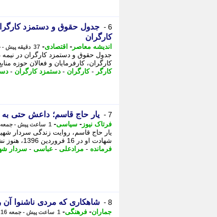
6 -
کارگران
-
-
اندیشه معاصر
اقتصادی
37 دقیقه پیش - جمعه 16 مرداد 1405، 11:13
کارگران، کارفرمایان و فعالان حوزه منابع 
کارگر
-
کارگران
-
دستمزد کارگران
-
دست
یار حاج قاسم؛ داعش حتی به 
7 -
-
-
فرتاک نیوز
سیاسی
1 ساعت پیش - جمعه 16 مرداد 1405، 10:50
شهادت او در 16 فروردین 1396، هنوز نشانی از پیکر این فرمانده به وطن نرسیده و خانواده ...
فرمانده
-
مرادعلی
-
عباسی
-
سردار شه
شاهکاری که مردی ناشنوا آن 
8 -
-
-
جماران
فرهنگی
1 ساعت پیش - جمعه 16 مرداد 1405، 10:35