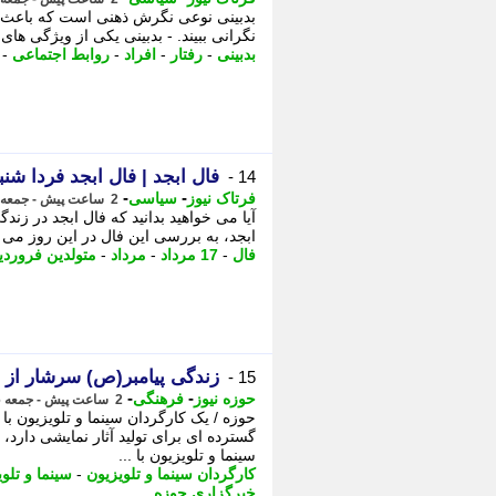
بدبینی نوعی نگرش ذهنی است که باعث می 
نگرانی ببیند. - بدبینی یکی از ویژگی های
بدبینی
-
رفتار
-
افراد
-
روابط اجتماعی
-
فال ابجد | فال ابجد فردا شنبه 17 مرداد ماه 5
14 -
-
-
فرتاک نیوز
سیاسی
2 ساعت پیش - جمعه 16 مرداد 1405، 09:20
ابجد، به بررسی این فال در این روز می پ
فال
-
17 مرداد
-
مرداد
-
متولدین فروردی
زندگی پیامبر(ص) سرشار از 
15 -
-
-
حوزه نیوز
فرهنگی
2 ساعت پیش - جمعه 16 مرداد 1405، 09:02
حوزه / یک کارگردان سینما و تلویزیون با
گسترده ای برای تولید آثار نمایشی دارد،
سینما و تلویزیون با ...
کارگردان سینما و تلویزیون
-
سینما و تلو
خبرگزاری حوزه