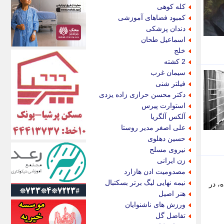
اکونیوز
کله کوهی
الف
کمبود فضاهای آموزشی
انتشار آنلاین
دندان پزشکی
اندیشه قرن
اسماعیل طحان
اندیشه معاصر
خلج
اندیشه ها
2 کشته
انرژی پرس
سیمان غرب
ای استخدام
فیلتر شنی
ایتنا
دکتر محسن حرازی زاده یزدی
ایراف
استوارت پیرس
ایران آرت
آلکس آلگریا
ایران آنلاین
علی اصغر مدیر روستا
ایران زندگی
حسین دهلوی
ایران فوری
نیروی مسلح
ایرانی روز
زن ایرانی
ایرانیتال
مصدومیت ادن هازارد
ایرنا
نیمه نهایی لیگ برتر بسکتبال
، در
ایسکانیوز
هنر اصیل
ایسنا
ورزش های ناشنوایان
ایکنا
تفاضل گل
ایلنا