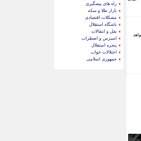
جام جم
راه های پیشگیری
جدید پرس
بازار طلا و سکه
جماران
مشکلات اقتصادی
جوان ایرانی
باشگاه استقلال
جهان مانا
نقل و انتقالات
اهد
جهان نگر
استرس و اضطراب
جهان نیوز
پنجره استقلال
چطور
اختلالات خواب
چمپیونات
جمهوری اسلامی
چمدون
چه خبر
حادثه 24
حرف تو
حوادث پلاس
حوزه نیوز
خبر آنلاین
خبر جنوب
خبر سیاسی
خبر گردون
خبر ورزشی
خبرجو