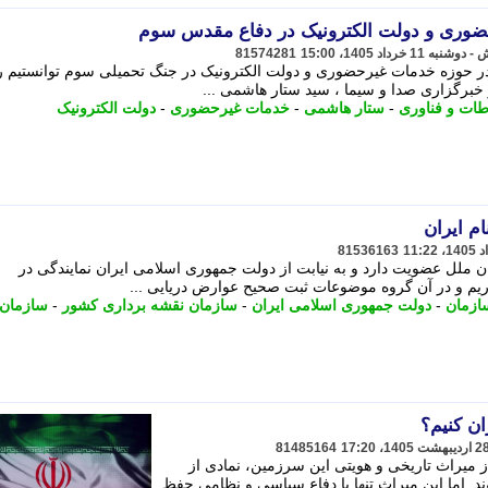
ضوری و دولت الکترونیک در دفاع مقدس سوم
81574281
در حوزه خدمات غیرحضوری و دولت الکترونیک در جنگ تحمیلی سوم توانستیم ر
 خبرگزاری صدا و سیما ، سید ستار هاشمی ...
اطات و فناوری
-
ستار هاشمی
-
خدمات غیرحضوری
-
دولت الکترونیک
ام ایران
81536163
ن ملل عضویت دارد و به نیابت از دولت جمهوری اسلامی ایران نمایندگی در
ریم و در آن گروه موضوعات ثبت صحیح عوارض دریایی ...
ازمان
-
دولت جمهوری اسلامی ایران
-
سازمان نقشه برداری کشور
-
سازمان 
ان کنیم؟
81485164
ز میراث تاریخی و هویتی این سرزمین، نمادی از
 اما این میراث تنها با دفاع سیاسی و نظامی حفظ