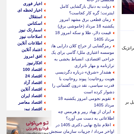
اخبار فوری
دولت به دنبال بازگشایی کامل
اخبار لحظه ای
اینترنت؛ گره کار کجاست؟
استقلال
زمان قطعی برق مشهد امروز
اسکناس
یکشنبه 18 مرداد (خاموشی برق)
اسمارتک نیوز
قیمت دلار، طلا و سکه امروز 18
اصلاحات نیوز
مرداد 1405
اطلاعات آنلاین
رمزگشایی از حراج کلان دارایی های
راتژیک
اعتماد آنلاین
موسسه اعتباری ملل/ گامی برای یک
افق امروز
جراحی اقتصادی، انضباط بخشی به
افکارنیوز
ترازنامه و مهار ناترازی
اقتصاد 100
هشدار «شرق» درباره دگردیسی
اقتصاد 24
هویت روحانیت؛ پیوند روحانیت با
اقتصاد آزاد
قدرت سیاسی، نقد درون گفتمانی را
اقتصاد آنلاین
دشوار کرده است
اقتصاد ایران
تقویم نجومی امروز یکشنبه 18
ل بر
اقتصاد معاصر
مرداد 1405
اقتصاد نیوز
ایران از پهپاد ریپر و هرمس چه
اکو ایران
اطلاعاتی به دست می آورد؟
اکوفارس
اعلام نتایج نهایی دکتری 1405 در
اکونگار
اواخر مرداد / جزییات سازمان سنجش