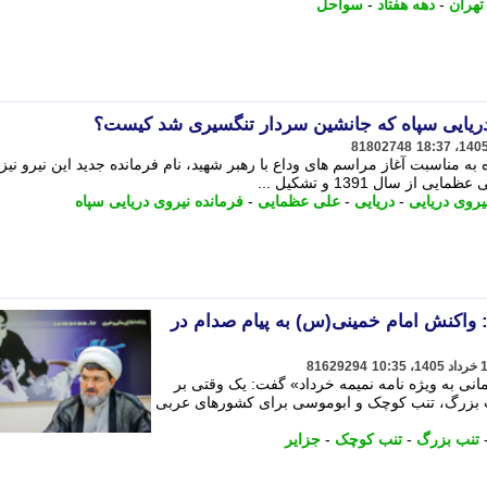
تهران
-
دهه هفتاد
-
سواحل
ریایی سپاه که جانشین سردار تنگسیری شد کیست؟
81802748
ه به مناسبت آغاز مراسم های وداع با رهبر شهید، نام فرمانده جدید این نیرو نیز
 سال 1391 و تشکیل ...
یروی دریایی
-
دریایی
-
علی عظمایی
-
فرمانده نیروی دریایی سپاه
واکنش امام خمینی(س) به پیام صدام در
81629294
ی به ویژه نامه نمیمه خرداد» گفت: یک وقتی بر
ب بزرگ، تنب کوچک و ابوموسی برای کشورهای عربی
تنب بزرگ
-
تنب کوچک
-
جزایر