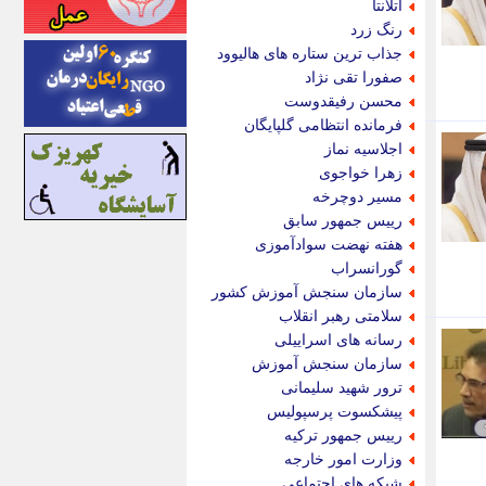
آتلانتا
اینتیتر
رنگ زرد
ایونا نیوز
جذاب ترین ستاره های هالیوود
بازتاب آنلاین
صفورا تقی نژاد
باشگاه خبرنگاران
محسن رفیقدوست
باغستان نیوز
فرمانده انتظامی گلپایگان
بامبوک
اجلاسیه نماز
ببین و بخون
زهرا خواجوی
بدینسان
مسیر دوچرخه
بنکر
رییس جمهور سابق
بیت ران
هفته نهضت سوادآموزی
پارس فوتبال
گورانسراب
پارسینه
سازمان سنجش آموزش کشور
پارسینه پلاس
سلامتی رهبر انقلاب
پاز آنلاین
رسانه های اسراییلی
پاس گل
سازمان سنجش آموزش
پانا
ترور شهید سلیمانی
پرتو نیوز
پیشکسوت پرسپولیس
پرسون
رییس جمهور ترکیه
پنجره نیوز
وزارت امور خارجه
پویامگ
شبکه های اجتماعی