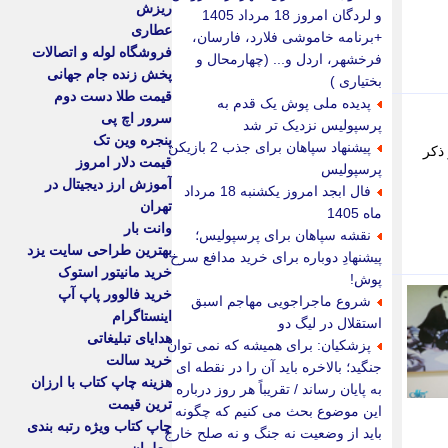
ریزش
و لردگان امروز 18 مرداد 1405
عطاری
+برنامه خاموشی فلارد، فارسان،
فروشگاه لوله و اتصالات
فرخشهر، اردل و... (چهارمحال و
پخش زنده جام جهانی
بختیاری )
قیمت طلا دست دوم
پدیده ملی پوش یک قدم به
سرور اچ پی
پرسپولیس نزدیک تر شد
پنجره وین تک
پیشنهاد سپاهان برای جذب 2 بازیکن
 ذکر
قیمت دلار امروز
پرسپولیس
آموزش ارز دیجیتال در
فال ابجد امروز یکشنبه 18 مرداد
تهران
ماه 1405
وانت بار
نقشه سپاهان برای پرسپولیس؛
بهترین طراحی سایت یزد
پیشنهادِ دوباره برای خرید مدافع سرخ
خرید مانیتور استوک
پوش!
خرید فالوور پاپ آپ
شروع ماجراجویی مهاجم اسبق
اینستاگرام
استقلال در لیگ دو
هدایای تبلیغاتی
پزشکیان: برای همیشه که نمی توان
خرید سالت
جنگید؛ بالاخره باید آن را در نقطه ای
هزینه چاپ کتاب با ارزان
به پایان رساند / تقریباً هر روز درباره
ترین قیمت
این موضوع بحث می کنیم که چگونه
چاپ کتاب ویژه رتبه بندی
باید از وضعیت نه جنگ و نه صلح خارج