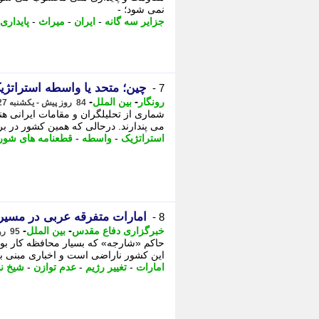
نمی شود؛ -
جزایر سه گانه
-
ایران
-
میراث
-
پایداری
چین؛ متحد یا واسطه استراتژی
7 -
-
-
رونگار
بین الملل
84 روز پیش - یکشنبه 27 اردیبهشت 1405، 08:52
شماری از تحلیلگران و مقامات ایرانی ه
می پندارند. درحالی که همین کشور در بر
استراتژیک
-
واسطه
-
قطعنامه های شور
امارات متفرقه عربی در مسیر ت
8 -
-
-
خبرگزاری دفاع مقدس
بین الملل
95 روز پیش - چهارشنبه 16 اردیبهشت 1405، 12:45
حاکم «شارجه» که بسیار محافظه کار بود
این کشور ناراضی است و اخباری مبنی بر 
امارات
-
تغییر رژیم
-
عدم توازن
-
شیخ ن