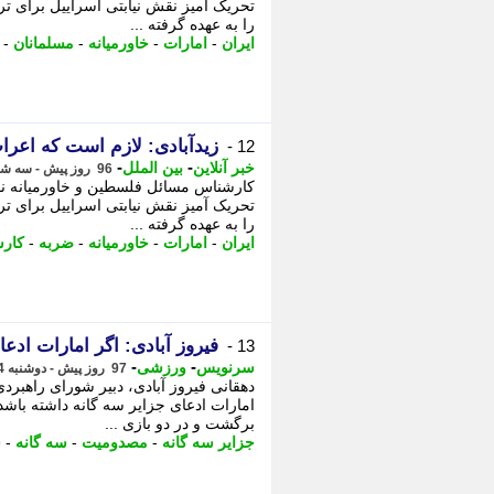
تحریک آمیز نقش نیابتی اسراییل برای ترغ
را به عهده گرفته ...
ایران
-
امارات
-
خاورمیانه
-
مسلمانان
-
زیدآبادی: لازم است که اعراب
12 -
-
-
خبر آنلاین
بین الملل
96 روز پیش - سه شنبه 15 اردیبهشت 1405، 11:25
کارشناس مسائل فلسطین و خاورمیانه نوشت
تحریک آمیز نقش نیابتی اسراییل برای ترغ
را به عهده گرفته ...
ایران
-
امارات
-
خاورمیانه
-
ضربه
-
کار
فیروز آبادی: اگر امارات ادع
13 -
-
-
سرنویس
ورزشی
97 روز پیش - دوشنبه 14 اردیبهشت 1405، 16:53
برگشت و در دو بازی ...
جزایر سه گانه
-
مصدومیت
-
سه گانه
-
ش