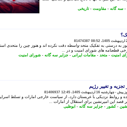
-
سه گانه
-
مقاومت
-
تاریخی
ک؟
81474387
نوز به درستی به تفکیک متحد-واسطه دقت نکرده اند و هنوز چین را متحدی است
خی قطعنامه های شورای امنیت و در ...
ای امنیت
-
متحد
-
مقامات ایرانی
-
جزایر سه گانه
-
شورای امنیت
جزیه و تغییر رژیم
81406937
ه و روابط نزدیکی با عربستان دارد، از سیاست خارجی امارات و تسلط اسرایی
قصد این امیرنشین برای استقلال از امارات ...
شین
-
کشور
-
جزایر سه گانه
-
ابوظبی