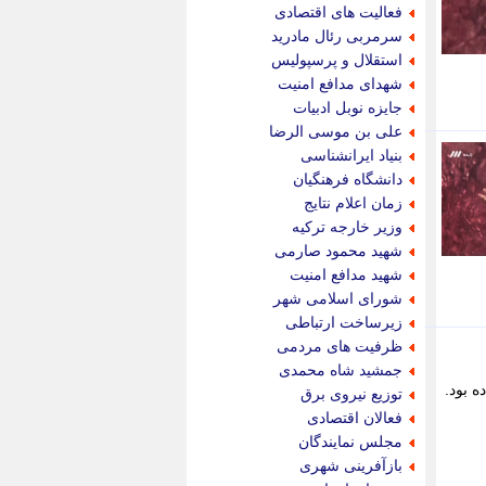
جام جم
فعالیت های اقتصادی
جدید پرس
سرمربی رئال مادرید
جماران
استقلال و پرسپولیس
جوان ایرانی
شهدای مدافع امنیت
جهان مانا
جایزه نوبل ادبیات
جهان نگر
علی بن موسی الرضا
جهان نیوز
بنیاد ایرانشناسی
چطور
دانشگاه فرهنگیان
چمپیونات
زمان اعلام نتایج
چمدون
وزیر خارجه ترکیه
چه خبر
شهید محمود صارمی
حادثه 24
شهید مدافع امنیت
حرف تو
شورای اسلامی شهر
حوادث پلاس
زیرساخت ارتباطی
حوزه نیوز
ظرفیت های مردمی
خبر آنلاین
جمشید شاه محمدی
خبر جنوب
ه بود.
توزیع نیروی برق
خبر سیاسی
فعالان اقتصادی
خبر گردون
مجلس نمایندگان
خبر ورزشی
بازآفرینی شهری
خبرجو