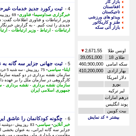
بازار کار
افغانستان
ثبت رکورد جدیدِ خدمات غیرح
4 -
تاجیکستان
-
-
خبرگزاری صداوسیما
فناوری
69 روز پیش - دوشنبه 11 خرداد 1405، 15:00
ویدئو های ورزشی
وزیر ارتباطات و فناوری اطلاعات گفت: 
طنز و کاریکاتور
جدیدی را ثبت کنیم. - به گزارش خبرنگار
بازار آتی سکه
ارتباطات
-
ارتباط
-
وزیر ارتباطات
-
ارتب
اونس طلا
2,671.55
▼
طلای 18
39,051,000
ثبت جهانی جزایر سه گانه به ن
5 -
سکه امامی
460,900,000
-
-
ایلنا
سیاسی
75 روز پیش - سه شنبه 5 خرداد 1405، 11:22
بهار ازادی
410,200,000
سازمان نقشه برداری در دو کمیته سازما
دلار امریکا
کارگروهی در سازمان ملل را بر عهده دا
یورو
سازمان نقشه برداری
-
نقشه برداری
-
س
جمهوری اسلامی ایران
لیر ترکیه
درهم امارات
پوند انگلیس
بیت کویین
بیشتر + کد نمایش
چگونه کودکانمان را عاشق ایر
6 -
-
-
خبر آنلاین
سیاسی
83 روز پیش - دوشنبه 28 اردیبهشت 1405، 17:20
جزایر سه گانه ایرانی، به عنوان بخشی ا
مقاومت و پایداری ملی محسوب می شوند.