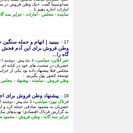
صداوسیما گفت: «یک وطن فروش در مجلس ق
امارات اجاره دهیم تا ...
نماینده
-
مجلس
-
امارات
-
جزایر سه گان
ببینید | اتهام و حمله سنگی
17 -
وطن فروش برای این آدم فحش نیس
گاه را...
-
-
خبر آنلاین
سیاسی
3 ماه پیش - دوشنبه 7 اردیبهشت 1405، 15:30
خضریان در صحبت های خود در کنایه ای
مجلس قبلا پیشنهاد داده بود یکی از جزایر
توسعه کشور پول بگیریم. -
وطن فروش
-
نماینده
-
پیشنهاد
-
مجلس
-
پیشنهاد وطن فروش برای اجار
18 -
-
-
فرتاک نیوز
سیاسی
3 ماه پیش - دوشنبه 7 اردیبهشت 1405، 00:30
خضریان به محمود صادقی حمله کرد و او ر
به گزارش فرتاک اقتصادی؛ تهدیدهای مکرر 
جزایر سه گانه
-
وطن فروش
-
محمود ص