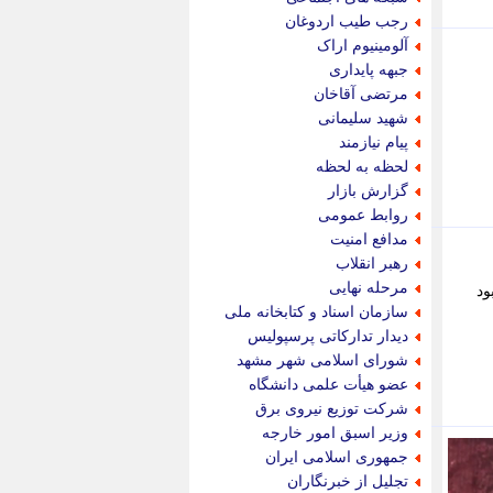
پویه آنلاین
رجب طیب اردوغان
پیام نفت
آلومینیوم اراک
تابناک
جبهه پایداری
تازه نیوز
مرتضی آقاخان
تبیان
شهید سلیمانی
تجارت نیوز
پیام نیازمند
تحریریه
لحظه به لحظه
ترابر نیوز
گزارش بازار
ترفندباز
روابط عمومی
تریبون اقتصاد
مدافع امنیت
تسنیم نیوز
رهبر انقلاب
تک ناک
مرحله نهایی
ود
تکراتو
سازمان اسناد و کتابخانه ملی
توریسم آنلاین
دیدار تدارکاتی پرسپولیس
تولید نیوز
شورای اسلامی شهر مشهد
تیتر فوری
عضو هیأت علمی دانشگاه
تیکنا
شرکت توزیع نیروی برق
جاب ویژن
وزیر اسبق امور خارجه
جار نیوز
جمهوری اسلامی ایران
جالبتر
تجلیل از خبرنگاران