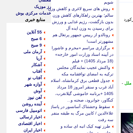
معلمان
شویم
رز موزیک
روش های سریع لاغری و کاهش وزن
خدمات مرکزی بوش
سالم؛ بهترین راهکارهای کاهش وزن
کورد
منابع خبری
بدون بازگشت، رژیم غذایی و ورزش
برای رسیدن به وزن ایده آل
55 آنلاین
رونالدو از رییس جمهور پرتغال هم
6 صبح
مشهورتر است!
9 صبح
برگزاری مراسم «محرم و عاشورا
آرمان ملی
در آیینه اسناد وزارت امور خارجه»
آریا
(18 مرداد 1405) + فیلم
آشکار
واکنش عجیب نمایندگان مجلس
آفتاب
ترکیه به امضای توافقنامه مکه
آفتاب نو
جدول قطعی برق کرمانشاه، اسلام
ملل
-
آوازه شهر
آباد غرب و سنقر امروز 18 مرداد
آوش
1405 +برنامه خاموشی گیلانغرب،
آهن نیوز
کنگاور، جوانرود، صحنه و...
آینده روشن
سقوط وحشتناک آسانسور در پاساژ
اتومبیل فارسی
علاءالدین / کابین مرگ به طبقه منفی
اخبار ارسالی
سه رفت
اخبار اقتصادی
طرز تهیه کیک انبه ای ساده و
اخبار ایران
مجلسی در خانه