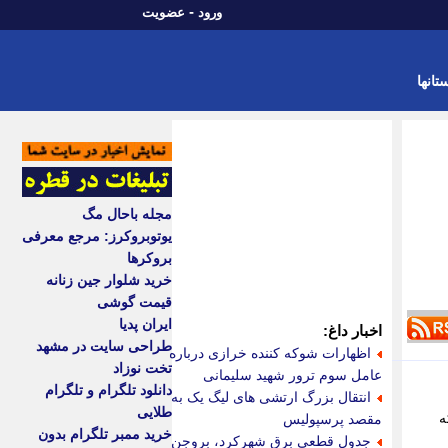
-
ورود
عضویت
تانها
مجله باحال مگ
یوتوبروکرز: مرجع معرفی
بروکرها
خرید شلوار جین زنانه
قیمت گوشی
ایران پدیا
اخبار داغ:
طراحی سایت در مشهد
اظهارات شوکه کننده خرازی درباره
تخت نوزاد
عامل سوم ترور شهید سلیمانی
دانلود تلگرام و تلگرام
انتقال بزرگ ارتشی های لیگ یک به
طلایی
ه
مقصد پرسپولیس
خرید ممبر تلگرام بدون
جدول قطعی برق شهرکرد، بروجن