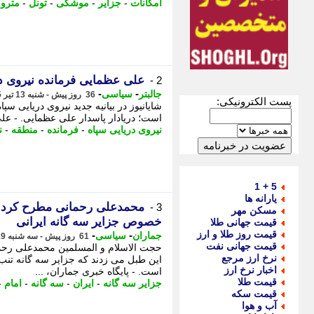
امکانات
-
جزایر
-
موشکی
-
تونل
-
مترو 
علی عظمایی فرمانده نیروی د
2 -
-
-
جالبتر
سیاسی
36 روز پیش - شنبه 13 تیر 1405، 18:37
پست الکترونیکی:
شایانیوز در بیانیه جدید نیروی دریایی سپا
است؛ دریادار پاسدار علی عظمایی. - علی عظمایی از
نیروی دریایی سپاه
-
فرمانده
-
منطقه
-
ن
5 + 1
یارانه ها
محمدعلی رحمانی مطرح کرد: 
3 -
مسکن مهر
خصوص جزایر سه گانه ایرانی
قیمت جهانی طلا
قیمت روز طلا و ارز
-
-
جماران
سیاسی
61 روز پیش - سه شنبه 19 خرداد 1405، 10:35
قیمت جهانی نفت
حجت الاسلام و المسلمین محمدعلی رحمان
نرخ ارز مرجع
این طبل می زدند که جزایر سه گانه تن
اخبار نرخ ارز
است. - پایگاه خبری جماران، ...
قیمت طلا
جزایر سه گانه
-
ایران
-
سه گانه
-
امام
-
قیمت سکه
آب و هوا