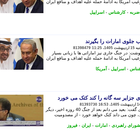
یب آمریکا به ادامهٔ حمله علیه اهداف و منافع ایران
ضربه
-
کارشناس
-
اسراییل
 جلوی امارات را بگیرند
81398479
: در جنگ جاری نیز اماراتی ها با زبانی بسیار
یب آمریکا به ادامهٔ حمله علیه اهداف و منافع ایران
شناس
-
اسراییل
-
آمریکا
ای جزایر سه گانه را کند کتک می خورد
81393730
دهقانی فیروز آبادی، دبیر شورای راهبردی گفت: بعید می دانم بعد از جنگ 40 روزه اخیر، دیگر
امارات ادعای جزایر سه گانه داشته باشد، چون می داند کتک خواهد خورد - ‫‮از مصدومیت
ورای راهبردی
-
امارات
-
ایران
-
فیروز