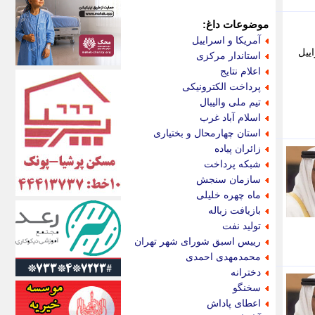
اکونیوز
الف
موضوعات داغ:
انتشار آنلاین
آمریکا و اسراییل
اندیشه قرن
ییل
استاندار مرکزی
اندیشه معاصر
اعلام نتایج
اندیشه ها
پرداخت الکترونیکی
انرژی پرس
تیم ملی والیبال
ای استخدام
اسلام آباد غرب
ایتنا
استان چهارمحال و بختیاری
ایراف
زائران پیاده
ایران آرت
شبکه پرداخت
ایران آنلاین
سازمان سنجش
ایران زندگی
ماه چهره خلیلی
ایران فوری
بازیافت زباله
ایرانی روز
تولید نفت
ایرانیتال
رییس اسبق شورای شهر تهران
ایرنا
محمدمهدی احمدی
ایسکانیوز
دخترانه
ایسنا
سخنگو
ایکنا
اعطای پاداش
ایلنا