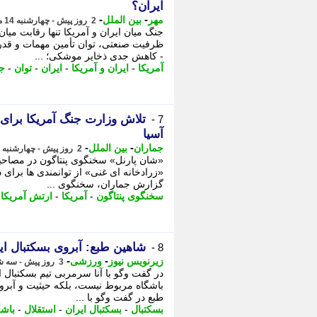
ایران؟
-
-
مهر
بین الملل
2 روز پیش - چهارشنبه 14 مرداد 1405، 07:40
جنگ میان ایران و آمریکا تنها رقابت میا
ظرفیت صنعتی، توان تأمین مهمات و قدر
- کاهش جدی ذخایر موشکی؛ ...
آمریکا
-
ایران و آمریکا
-
ایران
-
توان
-
ج
تلاش وزارت جنگ آمریکا برای
7 -
آسیا
-
-
جماران
بین الملل
2 روز پیش - چهارشنبه 14 مرداد 1405، 03:40
«شان پارنل» سخنگوی پنتاگون در مصاحب
«زرادخانه ای غنی» از توانمندی ها برای د
گزارش جماران، سخنگوی ...
سخنگوی پنتاگون
-
آمریکا
-
ارتش آمریکا
-
شاهین طبع: آبروی بسکتبال ا
8 -
-
-
زیرنویس نیوز
ورزشی
3 روز پیش - سه شنبه 13 مرداد 1405، 21:27
در گفت وگو با آنا سرمربی تیم بسکتبال 
باشگاه مربوط نیست، بلکه حیثیت و آبروی
طبع در گفت وگو با ...
بسکتبال
-
بسکتبال ایران
-
استقلال
-
باشگ