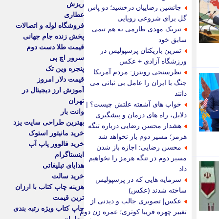
ریزش
جانشین رضاییان درخشید؛ دو پاس
عطاری
گل برای شروعی رویایی
فروشگاه لوله و اتصالات
تبریک مهدی طارمی به هم تیمی
پخش زنده جام جهانی
سابق خود
قیمت طلا دست دوم
تمرین بازیکنان پرسپولیس در
سرور اچ پی
ورزشگاه آزادی + عکس
پنجره وین تک
نظرسنجی رویترز: مردم آمریکا
قیمت دلار امروز
جنگ با ایران را عامل بی ثباتی می
آموزش ارز دیجیتال در
دانند
تهران
خواب های آشفته علتش چیست؟ |
وانت بار
دلایل، راه های درمان و پیشگیری
بهترین طراحی سایت یزد
هشدار محسن رضایی درباره تنگه
خرید مانیتور استوک
هرمز؛ مسیر دوم باز نخواهد شد
خرید فالوور پاپ آپ
محسن رضایی: اجازه باز شدن
اینستاگرام
مسیر دوم در تنگه هرمز را نخواهیم
هدایای تبلیغاتی
داد
خرید سالت
سرمایه هایی که در پرسپولیس
هزینه چاپ کتاب با ارزان
ساخته شدند (عکس)
ترین قیمت
عکس| تصویری جالب و دیدنی از
چاپ کتاب ویژه رتبه بندی
تغییر چهره فریبا کوثری؛ عمره زن دوم