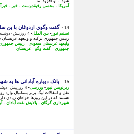
شود. - او افزود: ما ...
آمریکا
-
محسن رفیقدوست
-
خبر
-
خبرآن
گفت وگوی اردوغان با بن سلم
14 -
-
-
تسنیم نیوز
بین الملل
4 روز پیش - دوشنبه 12 مرداد 1405، 21:45
رییس جمهوری ترکیه و ولیعهد عربستان 
ولیعهد عربستان سعودی
-
رییس جمهوری 
جمهوری
-
گفت وگو
-
عربستان
پاتک دوباره آبادانی ها به شه
15 -
-
-
زیرنویس نیوز
ورزشی
4 روز پیش - دوشنبه 12 مرداد 1405، 20:08
نقل و انتقالات لیگ برتر بسکتبال وارد
هستند که در این روزها خواهان زیادی دارند
شهرداری گرگان
-
پالایش نفت آبادان
-
آب