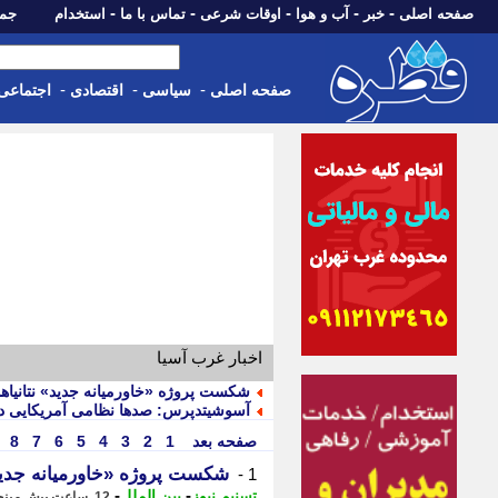
-
-
-
-
-
صفحه اصلی
خبر
آب و هوا
اوقات شرعی
تماس با ما
استخدام
جمعه، 16 مرداد 05
-
-
-
صفحه اصلی
سیاسی
اقتصادی
اجتماعی
اخبار غرب آسیا
شکست پروژه «خاورمیانه جدید» نتانیاهو
آسوشیتدپرس: صدها نظامی آمریکایی در
صفحه بعد
1
2
3
4
5
6
7
8
شکست پروژه «خاورمیانه جدید»
1 -
-
-
تسنیم نیوز
بین الملل
12 ساعت پیش - پنجشنبه 15 مرداد 1405، 21:10