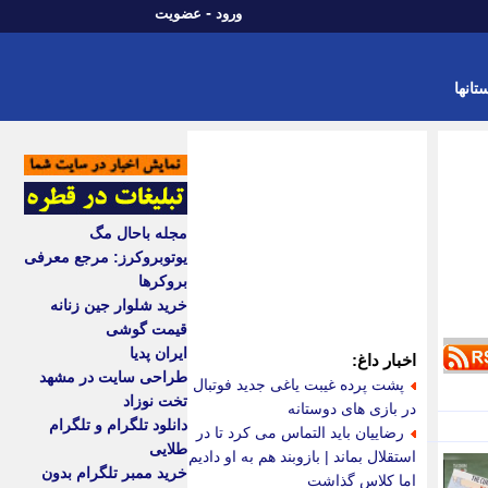
-
ورود
عضویت
تانها
مجله باحال مگ
یوتوبروکرز: مرجع معرفی
بروکرها
خرید شلوار جین زنانه
قیمت گوشی
ایران پدیا
اخبار داغ:
طراحی سایت در مشهد
پشت پرده غیبت یاغی جدید فوتبال
تخت نوزاد
در بازی های دوستانه
دانلود تلگرام و تلگرام
رضاییان باید التماس می کرد تا در
طلایی
استقلال بماند | بازوبند هم به او دادیم
خرید ممبر تلگرام بدون
اما کلاس گذاشت