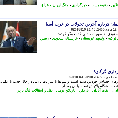
لاین
-
رفیقدوست
-
خبرگزاری
-
جنگ ایران و عراق
ان درباره آخرین تحولات در غرب آسیا
82018819
سعودی به صورت تلفنی گفت وگو کردند.
ترکیه
-
ولیعهد عربستان
-
عربستان سعودی
-
رییس
رداری گرگان!
82018341
 روزهای حساس خودش شده است و تیم ها با سرعت بالایی در حال جذب بازیکنانی
، - باشگاه پالایش نفت آبادان بعد از ...
ادان
-
نفت آبادان
-
بازیکن
-
بازیکن بومی
-
نقل و انتقالات لیگ برتر