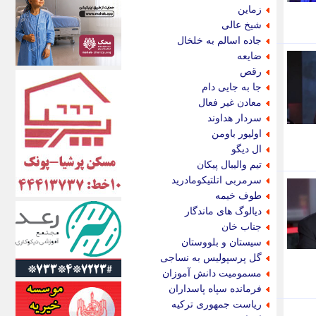
اکونیوز
زماین
الف
شیخ عالی
انتشار آنلاین
جاده اسالم به خلخال
اندیشه قرن
ضایعه
اندیشه معاصر
رقص
اندیشه ها
جا به جایی دام
انرژی پرس
معادن غیر فعال
ای استخدام
سردار هداوند
ایتنا
اولیور باومن
ایراف
ال دیگو
ایران آرت
تیم والیبال پیکان
ایران آنلاین
سرمربی اتلتیکومادرید
ایران زندگی
طوف خیمه
ایران فوری
دیالوگ های ماندگار
ایرانی روز
جناب خان
ایرانیتال
سیستان و بلووستان
ایرنا
گل پرسپولیس به نساجی
ایسکانیوز
مسمومیت دانش آموزان
ایسنا
فرمانده سپاه پاسداران
ایکنا
ریاست جمهوری ترکیه
ایلنا