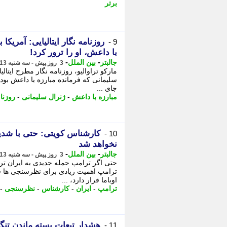
برتر
روزنامه نگار ایتالیایی: آمریکا
9 -
با داعش، او را ترور کرد!
-
-
جالبتر
بین الملل
3 روز پیش - سه شنبه 13 مرداد 1405، 19:07
مارکو تراوالیو، روزنامه نگار مطرح ایتا
سلیمانی که فرمانده مبارزه با داعش بود، او
جای ...
مبارزه با داعش
-
ژنرال سلیمانی
-
روزنا
کارشناس کویتی: حتی با شدیدت
10 -
نخواهد شد
-
-
جالبتر
بین الملل
3 روز پیش - سه شنبه 13 مرداد 1405، 18:07
حتی اگر ترامپ حمله جدیدی به ایران ترت
ترامپ اهمیت زیادی برای نظرسنجی ها قا
اوباما قرار دارد، ...
ترامپ
-
ایران
-
کارشناس
-
نظرسنجی
-
هشدار تبعات بسته ماندن تنگ
11 -