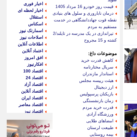
اخبار فوری
قیمت روز خودرو 16 مرداد 1405
اخبار لحظه ای
درمان ناباروری و سلول های بنیادی،
استقلال
نقطه قوت جهاددانشگاهی در خدمت
اسکناس
مستقیم به مردم
اسمارتک نیوز
تیراندازی در یک مدرسه در تایلند/2
اصلاحات نیوز
کشته و 15 مجروح
اطلاعات آنلاین
اعتماد آنلاین
موضوعات داغ:
افق امروز
کاهش قدرت خرید
افکارنیوز
سریال مختارنامه
اقتصاد 100
استاندار مازندران
اقتصاد 24
هیئت رییسه مجلس
اقتصاد آزاد
ارز دیجیتال
اقتصاد آنلاین
بازیکنان پرسپولیس
اقتصاد ایران
زمان بازنشستگی
اقتصاد معاصر
قدرت خرید مردم
اقتصاد نیوز
ورزشگاه آزادی
اکو ایران
امضاهای طلایی
اکوفارس
طبیعت لرستان
اکونگار
بیمه روستایی