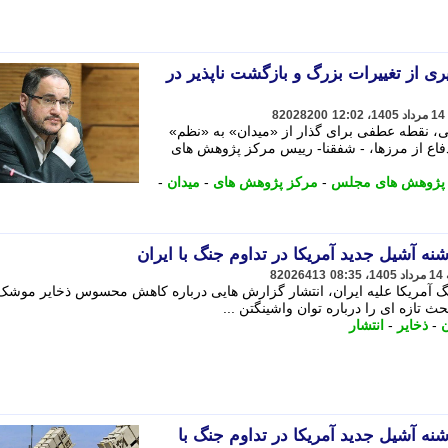
ی از تغییرات بزرگ و بازگشت ناپذیر در
82028200
ی، نقطه عطفی برای گذار از «میدان» به «نظم»
دفاع از مرزها، - شفقنا- رییس مرکز پژوهش های
پژوهش های مجلس
-
مرکز پژوهش های
-
میدان
-
 آشیل جدید آمریکا در تداوم جنگ با ایران
82026413
نگ آمریکا علیه ایران، انتشار گزارش هایی درباره کاهش محسوس ذخایر موشک
ث تازه ای را درباره توان واشینگتن ...
ن
-
ذخایر
-
انتشار
ه آشیل جدید آمریکا در تداوم جنگ با