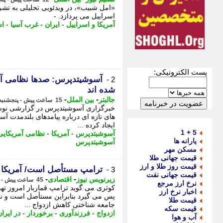
«امل شبیب»، در ویدئویی تحلیلی به تشریح
اسراییل می پردازد. -
آمریکا و اسراییل
-
ایران
-
غرب آسیا
-
اس
پست الکترونیکی:
آسوشیتدپرس: صدها نظامی آمر
2 -
شده اند
-
-
جالبتر
بین الملل
15 ساعت پیش - پنجشنبه 15 مرداد 1405، 18:32
خبرگزاری آسوشیتدپرس در گزارشی نوشت،
های تازه ای درباره پیامدهای بلندمدت آ
ایجاد کرده ...
5 + 1
آسوشیتدپرس
-
آمریکا
-
نظامی آمریکایی
یارانه ها
آسوشیتدپرس
مسکن مهر
قیمت جهانی طلا
قیمت روز طلا و ارز
ترامپ مستأصل است/ آمریکا با
3 -
قیمت جهانی نفت
-
-
زیرنویس نیوز
اقتصادی
45 ساعت پیش - چهارشنبه 14 مرداد 1405، 12:38
نرخ ارز مرجع
کوثری می گوید ترامپ قمارباز امروز ت
اخبار نرخ ارز
قیمت طلا
جامعه شناختی کاهش ازدواج ...
قیمت سکه
ازدواج
-
فرزندآوری
-
برخوردار
-
در ایرا
آب و هوا