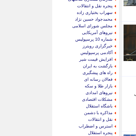
پویه آنلاین
پنجره نقل و انتقالات
پیام نفت
سهراب بختیاری زاده
تابناک
محمدجواد حسین نژاد
تازه نیوز
مجلس شورای اسلامی
تبیان
نیروهای آمریکایی
تجارت نیوز
شماره 10 پرسپولیس
تحریریه
خبرگزاری رویترز
ترابر نیوز
آکادمی پرسپولیس
ترفندباز
افزایش قیمت شیر
تریبون اقتصاد
بازگشت به ایران
تسنیم نیوز
راه های پیشگیری
تک ناک
فعالان رسانه ای
تکراتو
بازار طلا و سکه
توریسم آنلاین
نیروهای امدادی
تولید نیوز
مشکلات اقتصادی
تیتر فوری
باشگاه استقلال
تیکنا
مذاکره با دشمن
جاب ویژن
نقل و انتقالات
جار نیوز
استرس و اضطراب
جالبتر
پنجره استقلال