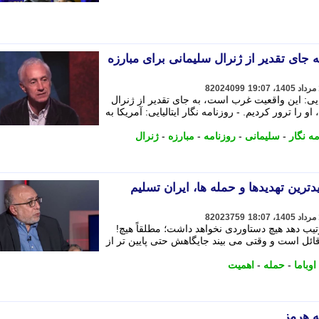
 به جای تقدیر از ژنرال سلیمانی برای مبارزه
82024099
لیایی: این واقعیت غرب است، به جای تقدیر از ژنرال
 را ترور کردیم. - روزنامه نگار ایتالیایی: آمریکا به
مه نگار
-
سلیمانی
-
روزنامه
-
مبارزه
-
ژنرال
رین تهدیدها و حمله ها، ایران تسلیم
82023759
یب دهد هیچ دستاوردی نخواهد داشت؛ مطلقاً هیچ!
ئل است و وقتی می بیند جایگاهش حتی پایین تر از
اوباما
-
حمله
-
اهمیت
ه هرمز