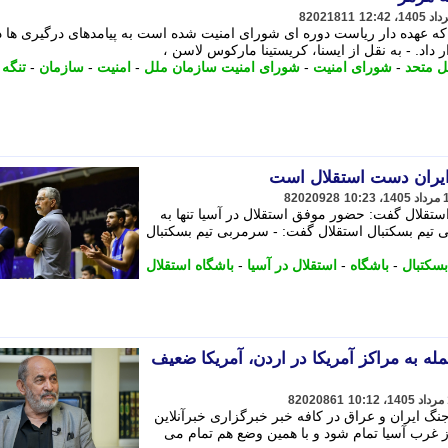
82021811
 که عهده دار ریاست دوره ای شورای امنیت شده است به پیامدهای درگیری ها د
داد. - به نقل از ایسنا، کریستینا مارکوس لاسن ،
ل متحد
-
شورای امنیت
-
شورای امنیت سازمان ملل
-
امنیت
-
سازمان
-
تنگه
ایران دست استقلال است
82020928
استقلال گفت: حضور موفق استقلال در آسیا تنها به
ی تیم بسکتبال استقلال گفت: - سرمربی تیم بسکتبال
بسکتبال
-
باشگاه
-
استقلال در آسیا
-
باشگاه استقلال
 به مراکز آمریکا در اردن، آمریکا ضعیف
82020861
 ایران و عراق در کافه خبر خبرگزاری خبرآنلاین
 از غرب آسیا تمام شود و با همین وضع هم تمام می