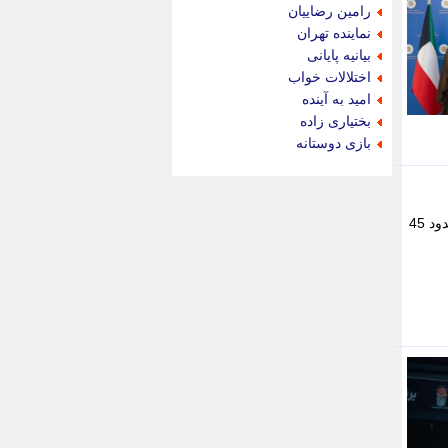
جام جم
رامین رضاییان
جدید پرس
نماینده تهران
جماران
بیانیه پایانی
جوان ایرانی
اختلالات خواب
جهان مانا
امید به آینده
جهان نگر
بختیاری زاده
جهان نیوز
بازی دوستانه
چطور
چمپیونات
چمدون
چه خبر
سی و پنجمین نمایشگاه بین المللی تخصصی صادراتی صنعت مبلمان با حضور بیش از 85 مشارکت کننده و در فضایی حدود 45
حادثه 24
حرف تو
حوادث پلاس
حوزه نیوز
خبر آنلاین
خبر جنوب
خبر سیاسی
خبر گردون
خبر ورزشی
خبرجو