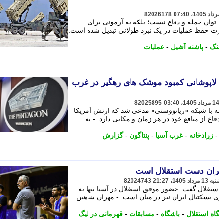
82026178
ن توان حمله و دفاع نیست؛ بلکه به آزمونی برای
ت حفظ عملیات در یک نبرد طولانی تبدیل شده است.
نگ
-
پاشنه آشیل
-
عملیات
 لاپوشانی کمبود موشک های رهگیر در غرب
82025895
ه با شبکه «ریانووستی» مدعی شد که ارتش آمریکا
فاع از منافع خود در هر زمان و مکانی دارد. - به
زرادخانه
-
غرب آسیا
-
پنتاگون
-
گزارش
یران دست استقلال است
82024743
استقلال گفت: حضور موفق استقلال در آسیا تنها به
 بسکتبال ایران نیز در میان است. - مهران شاهین
اه استقلال
-
باشگاه
-
مسابقات
-
قهرمانی در لیگ