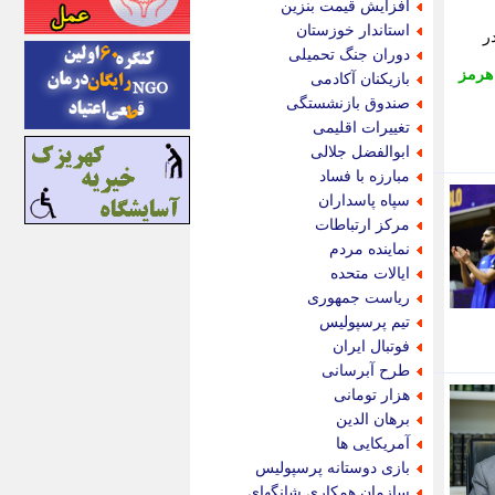
افزایش قیمت بنزین
اینتیتر
استاندار خوزستان
ر
ایونا نیوز
دوران جنگ تحمیلی
بازتاب آنلاین
 هرمز
بازیکنان آکادمی
باشگاه خبرنگاران
صندوق بازنشستگی
باغستان نیوز
تغییرات اقلیمی
بامبوک
ابوالفضل جلالی
ببین و بخون
مبارزه با فساد
بدینسان
سپاه پاسداران
بنکر
مرکز ارتباطات
بیت ران
نماینده مردم
پارس فوتبال
ایالات متحده
پارسینه
ریاست جمهوری
پارسینه پلاس
تیم پرسپولیس
پاز آنلاین
فوتبال ایران
پاس گل
طرح آبرسانی
پانا
هزار تومانی
پرتو نیوز
برهان الدین
پرسون
آمریکایی ها
پنجره نیوز
بازی دوستانه پرسپولیس
پویامگ
سازمان همکاری شانگهای