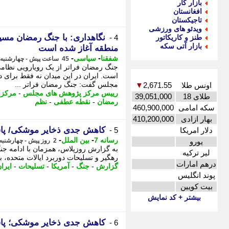
بازار کار
افغانستان
تاجیکستان
ویدئو های ورزشی
نگاهداری: با جنگ رمضان مسیر
طنز و کاریکاتور
4 -
بازار آتی سکه
منطقه آغاز شده است
-
-
شفقنا
سیاسی
45 ساعت پیش - چهارشنبه 14 مرداد 1405، 12:02
جنگ رمضان فراتر از یک رویارویی نظام
است. ایران در این میدان نه فقط برای 
مجلس گفت: جنگ رمضان فراتر ...
اونس طلا
2,671.55
▼
رییس مرکز پژوهش های مجلس
-
مرکز 
طلای 18
39,051,000
رمضان
-
نقطه عطفی
-
نظم
سکه امامی
460,900,000
بهار ازادی
410,200,000
کاهش جدی ذخایر موشکی/ پاشنه
دلار امریکا
5 -
-
-
رسانه 7
بین الملل
یورو
2 روز پیش - چهارشنبه 14 مرداد 1405، 08:35
به گزارش روزپلاس، همزمان با ادامه ج
لیر ترکیه
رهگیر و تسلیحات دوربرد ایالات متحده، بح
درهم امارات
گزارش
-
جنگ
-
آمریکا
-
تسلیحات
-
ایرا
پوند انگلیس
بیت کویین
بیشتر + کد نمایش
کاهش جدی ذخایر موشکی؛ پاشن
6 -