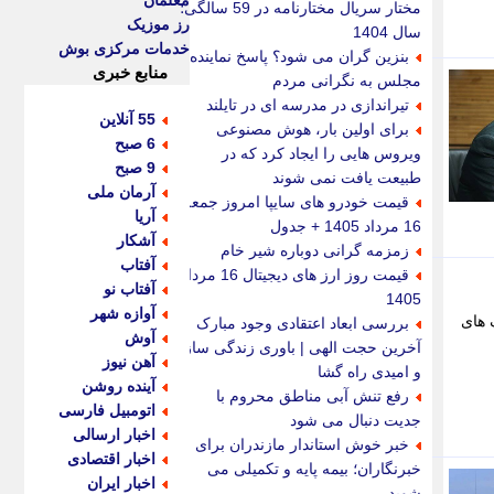
معلمان
مختار سریال مختارنامه در 59 سالگی؛
رز موزیک
سال 1404
خدمات مرکزی بوش
بنزین گران می شود؟ پاسخ نماینده
منابع خبری
مجلس به نگرانی مردم
تیراندازی در مدرسه ای در تایلند
55 آنلاین
برای اولین بار، هوش مصنوعی
6 صبح
ویروس هایی را ایجاد کرد که در
9 صبح
طبیعت یافت نمی شوند
آرمان ملی
قیمت خودرو های سایپا امروز جمعه
آریا
16 مرداد 1405 + جدول
آشکار
زمزمه گرانی دوباره شیر خام
آفتاب
قیمت روز ارز های دیجیتال 16 مرداد
آفتاب نو
1405
آوازه شهر
 های
بررسی ابعاد اعتقادی وجود مبارک
آوش
آخرین حجت الهی | باوری زندگی ساز
آهن نیوز
و امیدی راه گشا
آینده روشن
رفع تنش آبی مناطق محروم با
اتومبیل فارسی
جدیت دنبال می شود
اخبار ارسالی
خبر خوش استاندار مازندران برای
اخبار اقتصادی
خبرنگاران؛ بیمه پایه و تکمیلی می
اخبار ایران
شوید