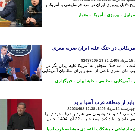
 دلایل پیروزی ایران در نبرد فرسایشی با آمریکا و
راییل
-
پیروزی
-
آمریکا
-
معمار
یکایی در جنگ علیه ایران ضربه مغزی
82037205
 ادامه جنگ متجاوزانه آمریکا علیه ایران نگرانی
سیب های مغزی ناشی از انفجار برای نظامیان آمریکایی
-
آمریکایی
-
نظامی
-
علیه ایران
-
خبرگزاری
ید از منطقه غرب آسیا برود
82028492
هدید می کند و بعد پشیمان می شود و حرف خودش را
پس می گیرد بنابراین مستأصل است و نمی داند چه باید کند. منبع خبر: - 22 آذر 1404 تحلیل
ن
-
اجتماعی
-
مشکلات اقتصادی
-
منطقه غرب آسیا