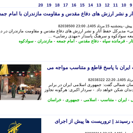
20
19
18
17
16
15
14
13
12
11
10
9
ار و نشر ارزش های دفاع مقدس و مقاومت مازندران با امام جمع
82038500
» مدیرکل حفظ آثار و نشر ارزش های دفاع مقدس و مقاومت مازندران در دیدا
معه سوادکوه و سرهنگ پاسدار «مهدی رضایی» ...
ار
-
فرمانده سپاه
-
دفاع مقدس
-
امام جمعه
-
مازندران
-
سوادکوه
ه ایران با پاسخ قاطع و متناسب مواجه می
82038322
سان شمالی گفت: جمهوری اسلامی ایران در برابر
دان شکن خواهد داد. - سردار اکبری: هرگونه تجاوز
ی
-
ایران
-
متناسب
-
اسلامی
-
جمهوری
-
خراسان
 رسیدند | تروریست ها پیش از اجرای