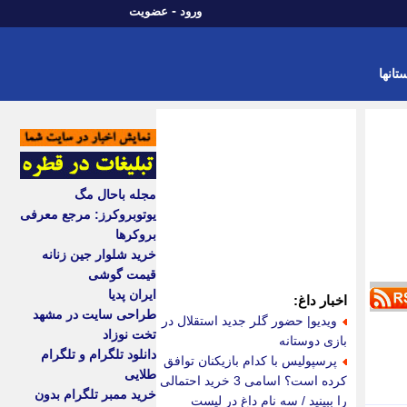
-
ورود
عضویت
تانها
مجله باحال مگ
یوتوبروکرز: مرجع معرفی
بروکرها
خرید شلوار جین زنانه
قیمت گوشی
ایران پدیا
اخبار داغ:
طراحی سایت در مشهد
ویدیو| حضور گلر جدید استقلال در
تخت نوزاد
بازی دوستانه
دانلود تلگرام و تلگرام
پرسپولیس با کدام بازیکنان توافق
طلایی
کرده است؟ اسامی 3 خرید احتمالی
خرید ممبر تلگرام بدون
را ببینید / سه نام داغ در لیست