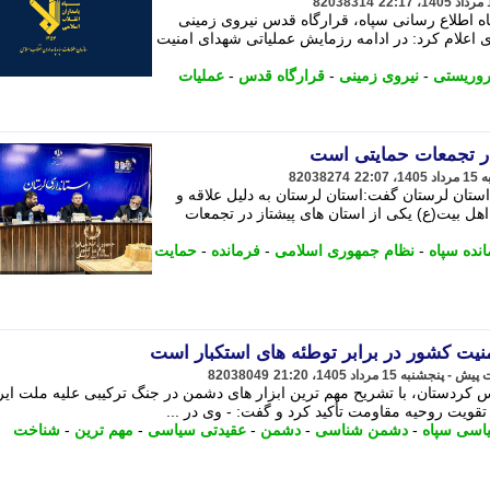
82038314
اه اطلاع رسانی سپاه، قرارگاه قدس نیروی زمینی
اد در اطلاعیه ای اعلام کرد: در ادامه رزمایش عملیاتی شهدای امنیت
روریستی
-
نیروی زمینی
-
قرارگاه قدس
-
عملیات
در تجمعات حمایتی است
82038274
تان لرستان گفت:استان لرستان به دلیل علاقه و
هل بیت(ع) یکی از استان های پیشتاز در تجمعات
نده سپاه
-
نظام جمهوری اسلامی
-
فرمانده
-
حمایت
نیت کشور در برابر توطئه های استکبار است
82038049
ردستان، با تشریح مهم ترین ابزار های دشمن در جنگ ترکیبی علیه ملت ایرا
ت روحیه مقاومت تأکید کرد و گفت: - وی در ...
اسی سپاه
-
دشمن شناسی
-
دشمن
-
عقیدتی سیاسی
-
مهم ترین
-
شناخت