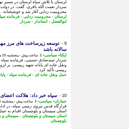
لرستان با تلاش سپاه لرستان در مسیر تو
سردار نعمت الله باقری، گفت: در دولت 
محرومیت زدایی آغاز شد و خوشبختانه ...
لرستان
-
محرومیت زدایی
-
فرمانده سپا
ابوالفضل
-
استاندار
-
سردار
9 -
سالانه باشد
-
-
ایکنا
سیاسی
2 ساعت پیش - پنجشنبه 15 مرداد 1405، 20:07
سردار سیدصادق حسینی، فرمانده سپاه ام
ونقل جاده ای پایانه شهید رییسی، بر لزو
رییسی تأکید کرد. ...
حمل ونقل جاده ای
-
فرمانده سپاه
-
پایان
سپاه خبر داد: هلاکت اعضای
10 -
-
-
جماران
سیاسی
3 ساعت پیش - پنجشنبه 15 مرداد 1405، 19:10
استان سیستان و بلوچستان اقدام به عملیا
استان سیستان و بلوچستان
-
سیستان و ب
بلوچستان