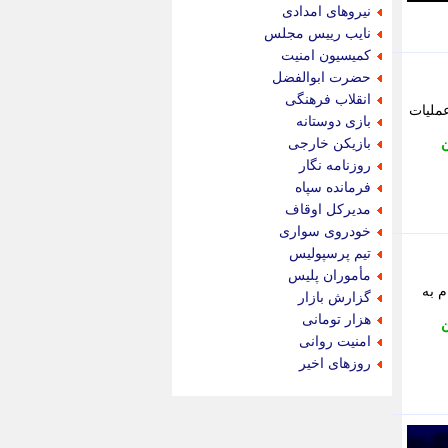
جام جم
نیروهای امدادی
جدید پرس
نایب رییس مجلس
جماران
کمیسیون امنیت
جوان ایرانی
حضرت ابوالفضل
جهان مانا
انقلاب فرهنگی
ملیات
جهان نگر
بازی دوستانه
جهان نیوز
بازیکن خارجی
ن
چطور
روزنامه نگار
چمپیونات
فرمانده سپاه
چمدون
مدیرکل اوقاف
چه خبر
خودروی سواری
حادثه 24
تیم پرسپولیس
حرف تو
مأموران پلیس
حوادث پلاس
 به
گزارش بازار
حوزه نیوز
هزار تومانی
ن
خبر آنلاین
امنیت روانی
خبر جنوب
روزهای اخیر
خبر سیاسی
خبر گردون
خبر ورزشی
خبرجو