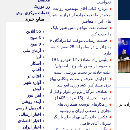
معلمان
نخواست
رز موزیک
درباره کتاب آقای مهندس، روایت
خدمات مرکزی بوش
محمدرضا نعمت زاده از فراز و نشیب
منابع خبری
های ایران معاصر
صنعت نفت مهاجم مس شهر بابک
55 آنلاین
را جذب کرد
6 صبح
خدمت رسانی موکب امامزادگان قم
9 صبح
به زائران در سامرا تا 25 صفر ادامه
آرمان ملی
دارد
آریا
پلیس راه: تصادف 12 خودرو با 19
آشکار
مصدوم در محور یاسوج ـ اصفهان/
آفتاب
علت حادثه در دست بررسی است
آفتاب نو
افزایش تعرفه و تصاعد پلکانی بهای
آوازه شهر
برق مشترکین کشاورزی لغو شد
آوش
تصادف مرگبار پژو در بلوار وکیل آباد
آهن نیوز
مشهد + جزییات (15 مرداد 1405)
آینده روشن
ن، بر
راهکارهای توسعه همکاری های
اتومبیل فارسی
تجاری و صنعتی ایران و روسیه
اخبار ارسالی
عکس خانوادگی بهزاد خلج بازیگر
اخبار اقتصادی
سریال آقای قاضی
اخبار ایران
«آندومتریوز» بیماری دردناکی که