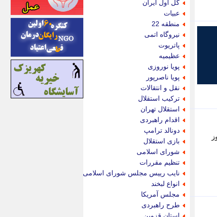
گل اول ایران
اینتیتر
عبیات
ایونا نیوز
منطقه 22
بازتاب آنلاین
نیروگاه اتمی
باشگاه خبرنگاران
پاتریوت
باغستان نیوز
عظیمیه
بامبوک
پویا نوروزی
ببین و بخون
پویا ناصرپور
بدینسان
نقل و انتقالات
بنکر
ترکیب استقلال
بیت ران
استقلال تهران
پارس فوتبال
اقدام راهبردی
پارسینه
دونالد ترامپ
ز
پارسینه پلاس
بازی استقلال
پاز آنلاین
شورای اسلامی
پاس گل
تنظیم مقررات
پانا
نایب رییس مجلس شورای اسلامی
پرتو نیوز
انواع لبخند
پرسون
مجلس آمریکا
پنجره نیوز
طرح راهبردی
پویامگ
استان قزوین