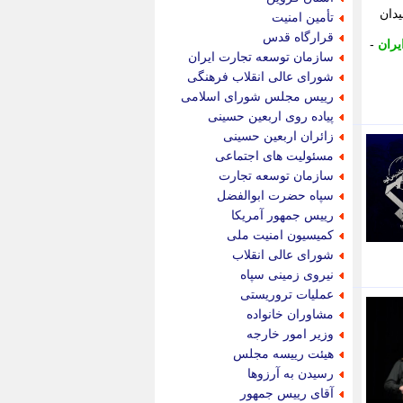
پویه آنلاین
یدان
تأمین امنیت
پیام نفت
قرارگاه قدس
یران
-
تابناک
سازمان توسعه تجارت ایران
تازه نیوز
شورای عالی انقلاب فرهنگی
تبیان
رییس مجلس شورای اسلامی
تجارت نیوز
پیاده روی اربعین حسینی
تحریریه
زائران اربعین حسینی
ترابر نیوز
مسئولیت های اجتماعی
ترفندباز
سازمان توسعه تجارت
تریبون اقتصاد
سپاه حضرت ابوالفضل
تسنیم نیوز
رییس جمهور آمریکا
تک ناک
کمیسیون امنیت ملی
تکراتو
شورای عالی انقلاب
توریسم آنلاین
نیروی زمینی سپاه
تولید نیوز
عملیات تروریستی
تیتر فوری
مشاوران خانواده
تیکنا
وزیر امور خارجه
جاب ویژن
هیئت رییسه مجلس
جار نیوز
رسیدن به آرزوها
جالبتر
آقای رییس جمهور