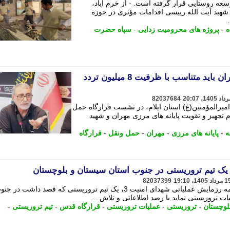
سعه روستایی قرار گرفته است. - از خرم آباد،
شهید آیت الله رییسی اقدامات مؤثری در حوزه
ه
-
پروژه های محرومیت زدایی
-
سپاه حضرت
توسعه زیرساخت های مرز مهران باید متناسب با ظرفیت 8 میلیون تردد
82037684
یرالمؤمنین(ع) استان ایلام، در نشست قرارگاه حمل
م تجهیز و تقویت پایانه های مرزی مهران و شهید
ه
-
پایانه های مرزی
-
مهران
-
حمل ونقل
-
قرارگاه
 یک تیم تروریستی در جنوب استان سیستان و بلوچستان
82037399
قرارگاه قدس نیروی زمینی سپاه، در ادامه رزمایش عملیاتی شهدای امنیت 3، یک تیم تروریستی که قصد داشت در 
ت تروریستی نماید با رصد اطلاعاتی و تلاش ...
لوچستان
-
تروریستی
-
عملیات تروریستی
-
قرارگاه قدس
-
تیم تروریستی
-