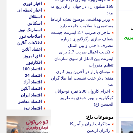
اخبار فوری
165 میلیون زن در جهان از آن رنج می
اخبار لحظه ای
برند
استقلال
وزیر بهداشت: موضوع تغذیه ارتباط
اسکناس
مستقیمی با سلامت جامعه دارد
ن
اسمارتک نیوز
ماجرای ضریب 2.7 اینترنت چیست؟
اصلاحات نیوز
یروی
شفاف سازی رگولاتوری درباره
اطلاعات آنلاین
مصرف داخلی و بین الملل
اعتماد آنلاین
تکذیب اعمال ضریب 2.7 برای
افق امروز
اینترنت بین الملل از سوی سازمان
افکارنیوز
تنظیم مقررات
اقتصاد 100
نوسان بازار در آخرین روز کاری
اقتصاد 24
هفته؛ دلار عقب نشست اما طلا گران
اقتصاد آزاد
شد
اقتصاد آنلاین
اعزام کاروان 200 نفره نوجوانان
اقتصاد ایران
کهگیلویه و بویراحمدی به طریق
اقتصاد معاصر
الحسین (ع)
اقتصاد نیوز
اکو ایران
موضوعات داغ:
اکوفارس
مذاکرات ایران و آمریکا
اکونگار
زائران اربعین