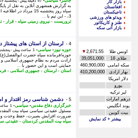
-
-
جالبتر
سیاسی
47 دقیقه پیش - پنجشنبه 15 مرداد 1405، 22:17
بازار کار
به گزارش همشهری آنلاین به نقل از پایگ
افغانستان
سپاه روز پنجشنبه 15 مرد
تاجیکستان
3، - این تیم با ...
ویدئو های ورزشی
تروریست
-
نیروی زمینی سپاه
-
قرار
-
ت
طنز و کاریکاتور
بازار آتی سکه
لرستان از استان های پیشتاز 
4 -
-
-
حوزه نیوز
سیاسی
1 ساعت پیش - پنجشنبه 15 مرداد 1405، 22:07
اونس طلا
2,671.55
▼
حوزه/فرمانده سپاه حضرت ابوالفضل(ع)اس
طلای 18
39,051,000
ارادت مردم به نظام جمهوری اسلامی و ا
سکه امامی
460,900,000
حمایتی است و این حضور با ...
استان
-
لرستان
-
جمهوری اسلامی
-
فرما
بهار ازادی
410,200,000
دلار امریکا
یورو
لیر ترکیه
درهم امارات
دشمن شناسی رمز اقتدار و ام
5 -
-
-
پوند انگلیس
خبرگزاری دفاع مقدس
سیاسی
1 ساعت پیش - پنجشنبه 15 مرداد 1405، 21:20
مسئول عقیدتی سیاسی سپاه بیت المقدس ک
بیت کویین
ضرورت افزایش بصیرت، حفظ وحدت و تقوی
بیشتر + کد نمایش
سپاه بیت المقدس کردستان
-
عقیدتی سی