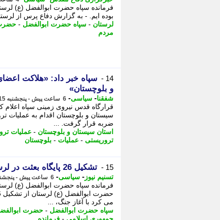
فرمانده سپاه حضرت ابوالفضل (ع) لرستا
بوده ایم. - به گزارش دفاع پرس از لرستا
لرستان
-
سپاه حضرت ابوالفضل
-
حضرت 
مردم
سپاه خبر داد: «هلاکت اعضا
14 -
و بلوچستان»
-
-
شفقنا
سیاسی
6 ساعت پیش - پنجشنبه 15 مرداد 1405، 16:57
قرارگاه قدس نیروی زمینی سپاه اعلام ک
سیستان و بلوچستان اقدام به عملیات تر
ضربه قرار گرفت. ...
استان سیستان و بلوچستان
-
عملیات ترو
تروریستی
-
عملیات
-
بلوچستان
تشکیل 26 پایگاه بعثت در لرستان
15 -
-
-
تسنیم نیوز
سیاسی
6 ساعت پیش - پنجشنبه 15 مرداد 1405، 16:40
می کرد با آغاز جنگ، ...
سپاه حضرت ابوالفضل
-
حضرت ابوالفض
جمهوری اسلامی
-
فرمانده