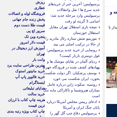
ریزش
پرسپولیس؛ آخرین خبر از خریدهای
عطاری
جدید سرخ ها / نقل وانتقالات
ه و
فروشگاه لوله و اتصالات
پرسپولیس وارد مرحله جدید شد؛
پخش زنده جام جهانی
اسامی 3 گزینه لو رفت
قیمت طلا دست دوم
نتیجه بازی استقلال تهران مقابل
ر با
سرور اچ پی
استقلال خوزستان
پنجره وین تک
مورینیو شش ستاره رئال مادرید را
قیمت دلار امروز
از حالا در ترکیب اصلی می بیند
آموزش ارز دیجیتال در
رونمایی از خرید جدید پرسپولیس؛
تهران
غول دومتری تارتار کیست؟
وانت بار
ردپای آلمان در بقایای موشک ها و
بهترین طراحی سایت یزد
پهپادهای کشف شده در فرودگاه جهرم
خرید مانیتور استوک
یوسف پزشکیان: اگر دولت شکست
خرید فالوور پاپ آپ
بخورد، ایران شکست می خورد
اینستاگرام
روسیه: سکوت ژاپن درباره عامل
هدایای تبلیغاتی
بمباران هیروشیما و ناکازاکی مایه ننگ
خرید سالت
است
هزینه چاپ کتاب با ارزان
ادعای رییس مجلس آمریکا درباره
ترین قیمت
پایان جنگ ایران و آمریکا
چاپ کتاب ویژه رتبه بندی
پرسپولیس دفاع چپ گل گهر را