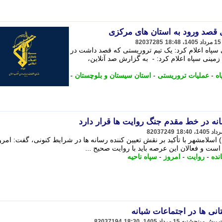
قصد ورود به استان های مرکزی
82037285
ی سپاه اعلام کرد: یک تیم تروریستی که قصد داشت در
یروی زمینی سپاه اعلام کرد: - به گزارش صد آنلاین،
اه
-
عملیات تروریستی
-
استان سیستان و بلوچستان
-
نه در خط مقدم جنگ روایت ها قرار دارد
82037249
اسلامشهر با تأکید بر نقش تعیین کننده رسانه ها در شرایط کنونی، گفت: امرو
ست و فعالان این عرصه باید با روایت صحیح ...
نده
-
روایت
-
امروز
-
سپاه ناحیه
انی ها در اجتماعات شبانه
82037194