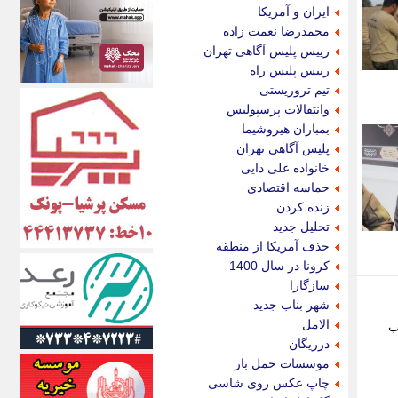
اکونیوز
ایران و آمریکا
الف
محمدرضا نعمت زاده
انتشار آنلاین
رییس پلیس آگاهی تهران
اندیشه قرن
رییس پلیس راه
اندیشه معاصر
تیم تروریستی
اندیشه ها
وانتقالات پرسپولیس
انرژی پرس
بمباران هیروشیما
ای استخدام
پلیس آگاهی تهران
ایتنا
خانواده علی دایی
ایراف
حماسه اقتصادی
ایران آرت
زنده کردن
ایران آنلاین
تحلیل جدید
ایران زندگی
حذف آمریکا از منطقه
ایران فوری
کرونا در سال 1400
ایرانی روز
سازگارا
ایرانیتال
شهر بناب جدید
ایرنا
الامل
جنوب
ایسکانیوز
درریگان
ایسنا
موسسات حمل بار
ایکنا
چاپ عکس روی شاسی
ایلنا