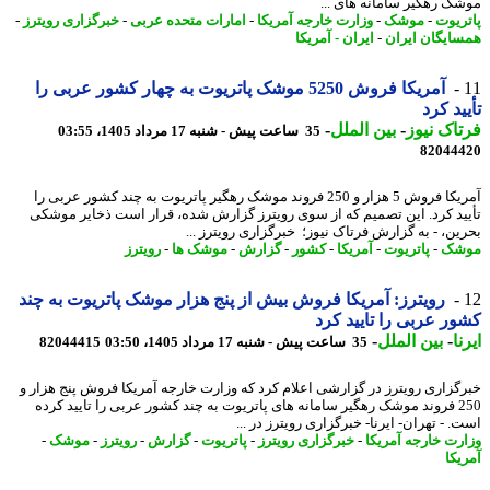
ک رهگیر سامانه های ...
ریوت
-
موشک
-
وزارت خارجه آمریکا
-
امارات متحده عربی
-
خبرگزاری رویترز
-
ایگان ایران
-
ایران - آمریکا
آمریکا فروش 5250 موشک پاتریوت به چهار کشور عربی را
ید کرد
اک نیوز
-
بین الملل
-
35 ساعت پیش - شنبه 17 مرداد 1405، 03:55
82044
آمریکا فروش 5 هزار و 250 فروند موشک رهگیر پاتریوت به چند کشور عربی را
ید کرد. این تصمیم که از سوی رویترز گزارش شده، قرار است ذخایر موشکی
ین، - به گزارش فرتاک نیوز؛ خبرگزاری رویترز ...
شک
-
پاتریوت
-
آمریکا
-
کشور
-
گزارش
-
موشک ها
-
رویترز
رویترز: آمریکا فروش بیش از پنج هزار موشک پاتریوت به چند
ر عربی را تایید کرد
ا
-
بین الملل
-
35 ساعت پیش - شنبه 17 مرداد 1405، 03:50
82044415
گزاری رویترز در گزارشی اعلام کرد که وزارت خارجه آمریکا فروش پنج هزار و
250 فروند موشک رهگیر سامانه های پاتریوت به چند کشور عربی را تایید کرده
 - تهران- ایرنا- خبرگزاری رویترز در ...
رت خارجه آمریکا
-
خبرگزاری رویترز
-
پاتریوت
-
گزارش
-
رویترز
-
موشک
-
یکا