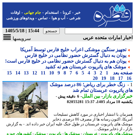
-
-
-
-
خبر
کرونا
استخدام
جام جهانی
اوقات
-
-
-
شرعی
آب و هوا
تماس
ویدئوهای ورزشی
15:44 | 1405/5/18
ار امارات متحده عربی
سرویسها
تجهیز سنگین موشکی اعراب خلیج فارس توسط آمریکا
یونان به دنبال گسترش حضور نظامی در خلیج فارس
یونان هم به دنبال گسترش حضور نظامی در خلیج فارس است!
موشک های پاتریوت عربستان هم ته کشید
حه بعد
1
2
3
4
5
6
7
8
9
10
11
12
13
14
15
20
19
18
17
زنگ خطر برای ریاض؛ 86 درصد موشک
 پاتریوت عربستان تمام شد
گزاری بازار
-
بین الملل
-
6 دقیقه پیش -
رداد 1405، 15:37
82055281
مان با انتشار اخباری در مورد کاهش تسلیحات
آمریکا، اکنون رسانه ها از مصرف 86 درصدی ذخایر
ک های پاتریوت عربستان در طول جنگ علیه ایران خبر داده اند. - به گزارش
ر ، از ذخایر موشک ...
ک های پاتریوت
-
عربستان
-
موشک ها
-
پاتریوت
-
موشک
-
کشورهای حوزه