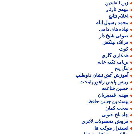
ین العابدین
هدی تارتار
علام نتایج
حمد رسول الله
هاده های دامی
وفی شیخ داز
رانک لینکش
وت
مکاری گازی
رنامه تکیه خانه
نگ پنج
موزش آتش نشان داوطلب
ییس پلیس راهور پایتخت
سین قناعت
هدی قمصریان
یستمین جشن حافظ
خت کمان
اه تلخ جنوبی
روش محصولات لاغری
ستقرار موکب ها