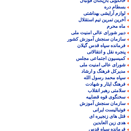
الکوبی بازیکنان فوتبال
سطام دره
وازم آرایشی بهداشتی
خرین تمرین تیم استقلال
اه محرم
بیر شورای عالی امنیت ملی
ازمان سنجش آموزش کشور
رمانده سپاه قدس گیلان
نجره نقل و انتقالاتی
میسیون اجتماعی مجلس
ورای عالی امنیت ملی
دیرکل فرهنگ و ارشاد
پاه محمد رسول الله
رهنگ ایثار و شهادت
لامتی رهبر انقلاب
خنگوی قوه قضاییه
ازمان سنجش آموزش
وتبالیست ایرانی
تل های زنجیره ای
دی زین العابدین
رمانده سپاه قدس