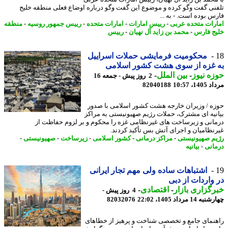
نی گفت وگو کرده و موضوع این گفت وگو درباره اوضاع فعلی منطقه خلیج
س بوده است. - به ...
رات متحده عربی
-
رییس امارات
-
امارات متحده
-
رییس جمهور روسیه
-
منطقه
ج فارس
-
محمد بن زاید آل نهیان
-
رییس
محکومیت فرمایشی حملات اسراییل
 غزه از سوی هشت کشور اسلامی
ه نیوز
-
بین الملل
-
2 روز پیش - جمعه 16
1، 10:57
82040188
ه / وزیران خارجه هشت کشور اسلامی با صدور
نیه ای مشترک، حملات رژیم صهیونیستی به مراکز
انی و زیرساخت های غیرنظامی غزه را محکوم و بر لزوم حفاظت از
نظامیان و اجرای آتش بس تأکید کردند.
م صهیونیستی
-
مراکز درمانی
-
کشور اسلامی
-
زیرساخت
-
صهیونیستی
-
انی
-
بیانیه
اشتباهات ساده ولی مهم تجار ایرانی
واردات از دبی
گزاری بازار
-
اقتصادی
-
4 روز پیش -
14 مرداد 1405، 22:02
82032076
نمای جامع و تخصصی شناخت و پرهیز از خطاهای