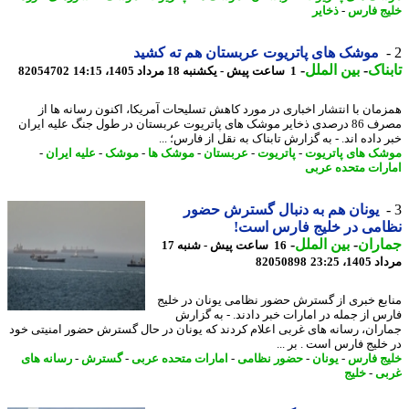
ج فارس
-
ذخایر
موشک های پاتریوت عربستان هم ته کشید
ناک
-
بین الملل
-
1 ساعت پیش - یکشنبه 18 مرداد 1405، 14:15
82054702
مان با انتشار اخباری در مورد کاهش تسلیحات آمریکا، اکنون رسانه ها از
مصرف 86 درصدی ذخایر موشک های پاتریوت عربستان در طول جنگ علیه ایران
داده اند. - به گزارش تابناک به نقل از فارس؛ ...
ک های پاتریوت
-
پاتریوت
-
عربستان
-
موشک ها
-
موشک
-
علیه ایران
-
رات متحده عربی
یونان هم به دنبال گسترش حضور
امی در خلیج فارس است!
اران
-
بین الملل
-
16 ساعت پیش - شنبه 17
1، 23:25
82050898
بع خبری از گسترش حضور نظامی یونان در خلیج
س از جمله در امارات خبر دادند. - به گزارش
ران، رسانه های غربی اعلام کردند که یونان در حال گسترش حضور امنیتی خود
خلیج فارس است . بر ...
ج فارس
-
یونان
-
حضور نظامی
-
امارات متحده عربی
-
گسترش
-
رسانه های
ی
-
خلیج