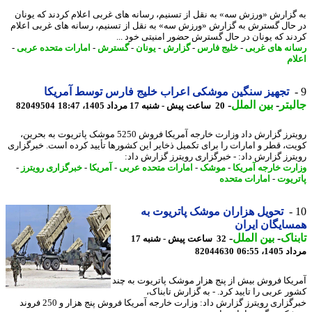
گزارش «ورزش سه» به نقل از تسنیم، رسانه های غربی اعلام کردند که یونان
حال گسترش به گزارش «ورزش سه» به نقل از تسنیم، رسانه های غربی اعلام
ند که یونان در حال گسترش حضور امنیتی خود ...
نه های غربی
-
خلیج فارس
-
گزارش
-
یونان
-
گسترش
-
امارات متحده عربی
-
ام
تجهیز سنگین موشکی اعراب خلیج فارس توسط آمریکا
بتر
-
بین الملل
-
20 ساعت پیش - شنبه 17 مرداد 1405، 18:47
82049504
رویترز گزارش داد وزارت خارجه آمریکا فروش 5250 موشک پاتریوت به بحرین،
ت، قطر و امارات را برای تکمیل ذخایر این کشورها تأیید کرده است. خبرگزاری
ترز گزارش داد: - خبرگزاری رویترز گزارش داد:
رت خارجه آمریکا
-
موشک
-
امارات متحده عربی
-
آمریکا
-
خبرگزاری رویترز
-
ریوت
-
امارات متحده
تحویل هزاران موشک پاتریوت به
ایگان ایران
ناک
-
بین الملل
-
32 ساعت پیش - شنبه 17
1، 06:55
82044630
یکا فروش بیش از پنج هزار موشک پاتریوت به چند
ر عربی را تایید کرد. - به گزارش تابناک،
خبرگزاری رویترز گزارش داد: وزارت خارجه آمریکا فروش پنج هزار و 250 فروند