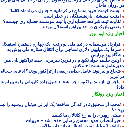
 دوران قاجار
یست قیمت خرید مسکن در فرمانیه + جدول مردادماه 1405
منیت معیشتی بازنشستگان در خطر است
فاوت ثبت شرکت حسابداری با ثبت موسسه حسابداری چیست؟
عضی بازیکنان در حد پیراهن استقلال نبودند
بار ویژه
ایونا نیوز
رارداد موسیمانه در تیم ملی لو رفت؛ یک چهارم دستمزد استقلال
رط یک میلیون دلاری نساجی برای انتقال ستاره ملی پوش به
شگاه پرسپولیس
ولین جلسه جواد نکونام در تبریز؛ سرمربی جدید تراکتور پای میز
یرعامل نشست! + عکس
جاع و بیرانوند عامل جدایی ربیعی از تراکتور بودند؟ ادعای جنجالی
تبریز
اجرای بازوبند تراکتور؛ چرا شجاع خلیل زاده کاپیتانی را به بیرانوند
د؟
بار ویژه
رونگار
عجب از منجنیق نادر که گل ساخت/ یک ایرانی فوتبال روسیه را بهم
خت!
یتی رودری را به رخ کاتالان ها کشید
بر انتصاب جدید محسن رضایی حذف شد + جزییات
داش 3 میلیاردی در انتظار تیراندازان طلایی