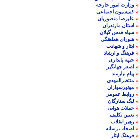
زارت امور خارجه
میسیون اجتماعی
لیرضا منصوریان
ستان مازندران
پاه قدس گیلان
ورای هماهنگی
یثار و شهادت
رهنگ و ارشاد
بهه پایداری
صغر جهانگیر
یام نیازمند
نتظرالمهدی
وتورسواران
وابط عمومی
یگ ستارگان
ملات هوایی
عیین تکلیف
هبر انقلاب
صحاب رسانه
رهنگ ایثار