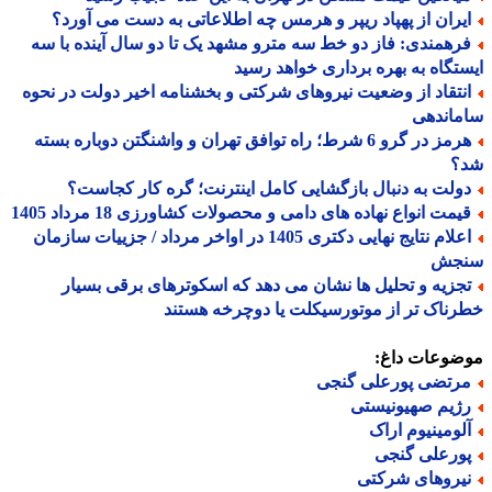
یران از پهپاد ریپر و هرمس چه اطلاعاتی به دست می آورد؟
رهمندی: فاز دو خط سه مترو مشهد یک تا دو سال آینده با سه
تگاه به بهره برداری خواهد رسید
نتقاد از وضعیت نیروهای شرکتی و بخشنامه اخیر دولت در نحوه
ماندهی
هرمز در گرو 6 شرط؛ راه توافق تهران و واشنگتن دوباره بسته
؟
ولت به دنبال بازگشایی کامل اینترنت؛ گره کار کجاست؟
یمت انواع نهاده های دامی و محصولات کشاورزی 18 مرداد 1405
اعلام نتایج نهایی دکتری 1405 در اواخر مرداد / جزییات سازمان
جش
جزیه و تحلیل ها نشان می دهد که اسکوترهای برقی بسیار
ناک تر از موتورسیکلت یا دوچرخه هستند
ضوعات داغ:
رتضی پورعلی گنجی
ژیم صهیونیستی
لومینیوم اراک
ورعلی گنجی
یروهای شرکتی