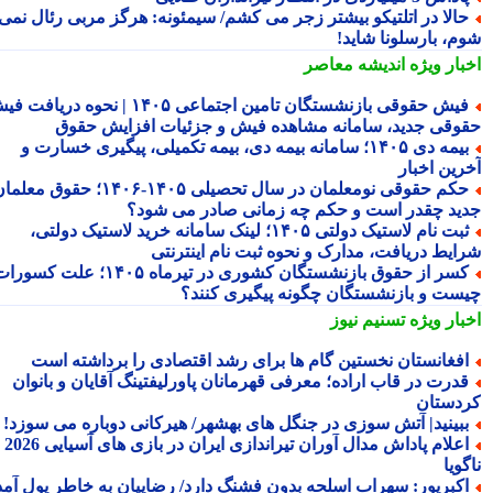
الا در اتلتیکو بیشتر زجر می کشم/ سیمئونه: هرگز مربی رئال نمی
م، بارسلونا شاید!
بار ویژه
اندیشه معاصر
فیش حقوقی بازنشستگان تامین اجتماعی ۱۴۰۵ | نحوه دریافت فیش
وقی جدید، سامانه مشاهده فیش و جزئیات افزایش حقوق
بیمه دی ۱۴۰۵؛ سامانه بیمه دی، بیمه تکمیلی، پیگیری خسارت و
رین اخبار
حکم حقوقی نومعلمان در سال تحصیلی ۱۴۰۵-۱۴۰۶؛ حقوق معلمان
ید چقدر است و حکم چه زمانی صادر می شود؟
ثبت نام لاستیک دولتی ۱۴۰۵؛ لینک سامانه خرید لاستیک دولتی،
ایط دریافت، مدارک و نحوه ثبت نام اینترنتی
کسر از حقوق بازنشستگان کشوری در تیرماه ۱۴۰۵؛ علت کسورات
ست و بازنشستگان چگونه پیگیری کنند؟
بار ویژه
تسنیم نیوز
فغانستان نخستین گام ها برای رشد اقتصادی را برداشته است
درت در قاب اراده؛ معرفی قهرمانان پاورلیفتینگ آقایان و بانوان
دستان
بینید| آتش سوزی در جنگل های بهشهر/ هیرکانی دوباره می سوزد!
اعلام پاداش مدال آوران تیراندازی ایران در بازی های آسیایی 2026
ویا
کبرپور: سهراب اسلحه بدون فشنگ دارد/ رضاییان به خاطر پول آمد