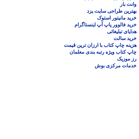
ت بار
رین طراحی سایت یزد
د مانیتور استوک
د فالوور پاپ آپ اینستاگرام
یای تبلیغاتی
ید سالت
نه چاپ کتاب با ارزان ترین قیمت
 کتاب ویژه رتبه بندی معلمان
موزیک
مات مرکزی بوش