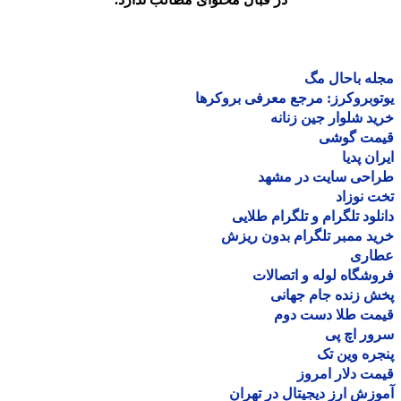
ه باحال مگ
وبروکرز: مرجع معرفی بروکرها
د شلوار جین زنانه
مت گوشی
ان پدیا
احی سایت در مشهد
 نوزاد
لود تلگرام و تلگرام طلایی
د ممبر تلگرام بدون ریزش
اری
شگاه لوله و اتصالات
 زنده جام جهانی
مت طلا دست دوم
ر اچ پی
ره وین تک
ت دلار امروز
زش ارز دیجیتال در تهران