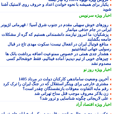
کبار برای همیشه با نحوه خواندن اعداد و حروف روی لاستیک آشنا
ید
بار ویژه
سرنویس
وزهای خوش سهیلی مقدم در جنوب شرق آسیا؛ / قهرمانی لژیونر
رانی در جام حذفی میانمار
زشکیان: ما امروز نیازمند دانشمندانی هستیم که گره از مشکلات
معه بگشایند
نافع فوتبال ایران در انفعال نیست/ سکوت مهدی تاج در قبال
ایی جهانی اینفانتینیو
شدار جدی همتی در خصوص ممنوعیت اضافه برداشت بانک ها
یزهای خوبی از تیم دیدیم/ آماده فینالیم، فقط خوشحالم کسی
دوم نشد
بار ویژه
روز نو
خرین وضعیت ساماندهی کارکنان دولت در مرداد 1405
شتری خارجی برای وینگر استقلال که در جنگ ایران را ترک کرد
قم مابه التفاوت معوقات بازنشستگان چقدر است؟
ن بلاکر معروف موجب قتل مداح تهرانی شد
لی لاریجانی چگونه شناسایی و ترور شد؟
بار ویژه
اقتصاد آزاد
کس| مردی در حال چراندن بوقلمون در یکی از خیابان های تهران