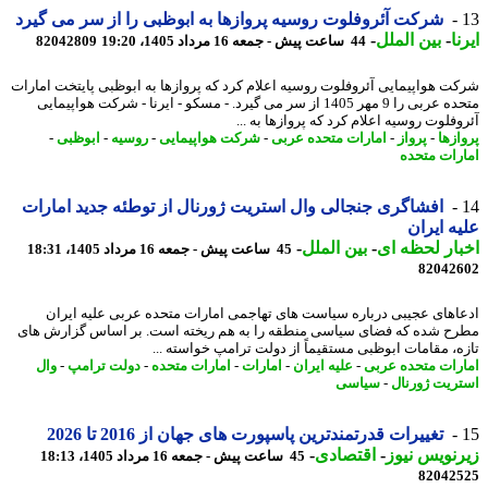
شرکت آئروفلوت روسیه پروازها به ابوظبی را از سر می گیرد
ا
-
بین الملل
-
44 ساعت پیش - جمعه 16 مرداد 1405، 19:20
82042809
ت هواپیمایی آئروفلوت روسیه اعلام کرد که پروازها به ابوظبی پایتخت امارات
متحده عربی را 9 مهر 1405 از سر می گیرد. - مسکو - ایرنا - شرکت هواپیمایی
فلوت روسیه اعلام کرد که پروازها به ...
ازها
-
پرواز
-
امارات متحده عربی
-
شرکت هواپیمایی
-
روسیه
-
ابوظبی
-
رات متحده
افشاگری جنجالی وال استریت ژورنال از توطئه جدید امارات
ه ایران
ار لحظه ای
-
بین الملل
-
45 ساعت پیش - جمعه 16 مرداد 1405، 18:31
82042
اهای عجیبی درباره سیاست های تهاجمی امارات متحده عربی علیه ایران
ح شده که فضای سیاسی منطقه را به هم ریخته است. بر اساس گزارش های
ه، مقامات ابوظبی مستقیماً از دولت ترامپ خواسته ...
رات متحده عربی
-
علیه ایران
-
امارات
-
امارات متحده
-
دولت ترامپ
-
وال
ریت ژورنال
-
سیاسی
تغییرات قدرتمندترین پاسپورت های جهان از 2016 تا 2026
نویس نیوز
-
اقتصادی
-
45 ساعت پیش - جمعه 16 مرداد 1405، 18:13
82042