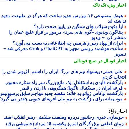
بار ویژه
تک ناک
هوش مصنوعی ۱۶ ویروس جدید ساخت که هرگز در طبیعت وجود
شته اند
یا وقوع سیلاب های سنگین در پاییز صحت دارد؟
نتاگون ویدیوی «گوی های سرد» مرموز بر فراز خلیج عمان را
تشر کرد + ویدیو
یران از پهپاد ریپر و هرمس چه اطلاعاتی به دست می آورد؟
ساعت هوشمند رولمی مجهز به ChatGPT و Grok معرفی شد +
ویر
بار فوتبال در صبح فوتبالی
لی نعمتی: پیشنهاد تیم های بزرگ ایران را داشتم؛ لژیونر شدن را
تخاب کردم
ازگشت قایدی به استقلال؛ یک مانع بزرگ سر راه ستاره محبوب
رعه ایران در بسکتبال ناگویا؛ همگروهی با اردن و قطر
ازگشت لوکاس ژوائو به خانه؛ مقصد جدید مهاجم سابق پرسپولیس
وسیمانه برای بازگشت به تیم ملی آفریقای جنوبی چقدر می گیرد؟
ار داغ:
وسازی خبری رجانیوز درباره وضعیت سلامتی رهبر انقلاب+سند
ان قطعی برق گرگان امروز یکشنبه 18 مرداد (خاموشی برق)