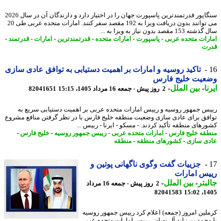
سنگاپور قدرتمندترین پاسپورت جهان را در اختیار دارد و دارندگان آن در سال 2026
می توانند بدون دریافت ویزا به 192 مقصد سفر کنند. امارات متحده عربی طی 20
15 مقصد بدون نیاز به ویزا به ...
رات متحده عربی
-
پاسپورت
-
امارات متحده
-
قدرتمندترین
-
امارات
-
قدرتمند
-
ت
تاکید روسیه و امارات بر اهمیت دستیابی به توافق عادی سازی
عیت خلیج فارس
ا
-
بین الملل
-
2 روز پیش - جمعه 16 مرداد 1405، 15:15
82041651
س جمهور روسیه و رییس امارات متحده عربی بر اهمیت دستیابی سریع به
فق برای عادی سازی وضعیت منطقه خلیج فارس با در نظر گرفتن منافع مشروع
رهای منطقه تأکید کردند. - مسکو - ایرنا - رییس ...
قه خلیج فارس
-
امارات متحده عربی
-
رییس جمهور روسیه
-
خلیج فارس
-
ی سازی
-
کشورهای منطقه
-
منطقه
جزییات گفت وگوی ناگهانی پوتین و
س امارات
بتر
-
بین الملل
-
2 روز پیش - جمعه 16 مرداد
82041583
1405
لین امروز (جمعه) اعلام کرد رییس جمهور روسیه
محمد بن زاید آل نهیان، رییس امارات متحده عربی