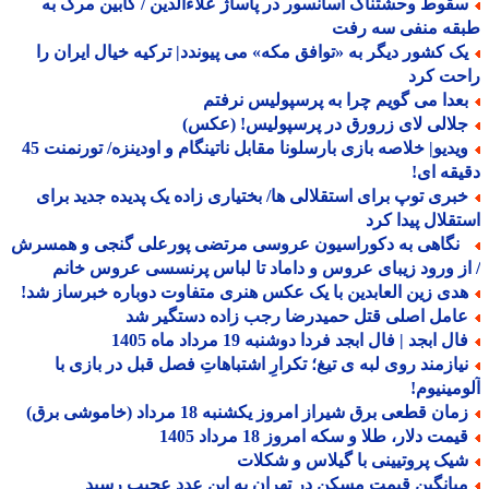
قوط وحشتناک آسانسور در پاساژ علاءالدین / کابین مرگ به
قه منفی سه رفت
ک کشور دیگر به «توافق مکه» می پیوندد| ترکیه خیال ایران را
حت کرد
عدا می گویم چرا به پرسپولیس نرفتم
لالی لای زرورق در پرسپولیس! (عکس)
ویدیو| خلاصه بازی بارسلونا مقابل ناتینگام و اودینزه/ تورنمنت 45
قه ای!
بری توپ برای استقلالی ها/ بختیاری زاده یک پدیده جدید برای
قلال پیدا کرد
گاهی به دکوراسیون عروسی مرتضی پورعلی گنجی و همسرش
ز ورود زیبای عروس و داماد تا لباس پرنسسی عروس خانم
دی زین العابدین با یک عکس هنری متفاوت دوباره خبرساز شد!
امل اصلی قتل حمیدرضا رجب زاده دستگیر شد
ل ابجد | فال ابجد فردا دوشنبه 19 مرداد ماه 1405
یازمند روی لبه ی تیغ؛ تکرارِ اشتباهاتِ فصل قبل در بازی با
مینیوم!
ان قطعی برق شیراز امروز یکشنبه 18 مرداد (خاموشی برق)
مت دلار، طلا و سکه امروز 18 مرداد 1405
یک پروتیینی با گیلاس و شکلات
یانگین قیمت مسکن در تهران به این عدد عجیب رسید