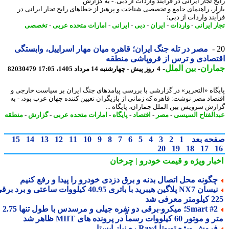
ج تجار ایرانی در فرآیند واردات از دبی. - به گزارش
ار، راهنمای جامع و تخصصی شناخت و پرهیز از خطاهای رایج تجار ایرانی در
یند واردات از دبی؛
ر ایرانی
-
واردات
-
ایران
-
دبی
-
ایرانی
-
امارات متحده عربی
-
تخصصی
مصر در تله جنگ ایران؛ قاهره میان مهار اسراییل، وابستگی
صادی و ترس از فروپاشی منطقه
اران
-
بین الملل
-
4 روز پیش - چهارشنبه 14 مرداد 1405، 17:05
82030479
گاه «التحریر» در گزارشی با بررسی پیامدهای جنگ ایران بر سیاست خارجی و
صاد مصر نوشت: قاهره که زمانی از بازیگران تعیین کننده جهان عرب بود، - به
رش سرویس بین الملل جماران، پایگاه ...
الفتاح السیسی
-
مصر
-
اقتصاد
-
پایگاه
-
امارات متحده عربی
-
گزارش
-
منطقه
حه بعد
1
2
3
4
5
6
7
8
9
10
11
12
13
14
15
20
19
18
17
بار ویژه
و قیمت خودرو | چرخان
گونه محل اتصال بدنه و برق دزدی خودرو را پیدا و رفع کنیم
نیسان NX7 پلاگین هیبرید با باتری 40.95 کیلووات ساعتی و برد برقی
 معرفی شد
Smart #2؛ میکرو-برقی دو نفره جیلی و مرسدس با طول تنها 2.75
ور 60 کیلووات رسماً در پرونده های MIIT ظاهر شد
روش ویژه تویوتا Rav4 ره نیاز ایستا