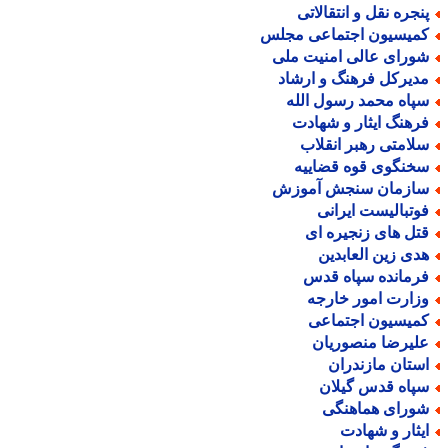
نجره نقل و انتقالاتی
میسیون اجتماعی مجلس
ورای عالی امنیت ملی
دیرکل فرهنگ و ارشاد
پاه محمد رسول الله
رهنگ ایثار و شهادت
لامتی رهبر انقلاب
خنگوی قوه قضاییه
ازمان سنجش آموزش
وتبالیست ایرانی
تل های زنجیره ای
دی زین العابدین
رمانده سپاه قدس
زارت امور خارجه
میسیون اجتماعی
لیرضا منصوریان
ستان مازندران
پاه قدس گیلان
ورای هماهنگی
یثار و شهادت