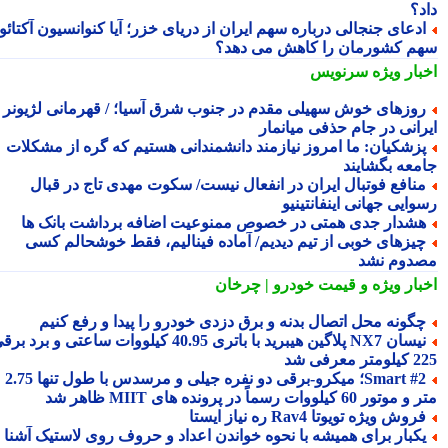
د؟
دعای جنجالی درباره سهم ایران از دریای خزر؛ آیا کنوانسیون آکتائو
م کشورمان را کاهش می دهد؟
بار ویژه
سرنویس
وزهای خوش سهیلی مقدم در جنوب شرق آسیا؛ / قهرمانی لژیونر
رانی در جام حذفی میانمار
زشکیان: ما امروز نیازمند دانشمندانی هستیم که گره از مشکلات
معه بگشایند
نافع فوتبال ایران در انفعال نیست/ سکوت مهدی تاج در قبال
ایی جهانی اینفانتینیو
شدار جدی همتی در خصوص ممنوعیت اضافه برداشت بانک ها
یزهای خوبی از تیم دیدیم/ آماده فینالیم، فقط خوشحالم کسی
دوم نشد
بار ویژه
و قیمت خودرو | چرخان
گونه محل اتصال بدنه و برق دزدی خودرو را پیدا و رفع کنیم
نیسان NX7 پلاگین هیبرید با باتری 40.95 کیلووات ساعتی و برد برقی
 معرفی شد
Smart #2؛ میکرو-برقی دو نفره جیلی و مرسدس با طول تنها 2.75
ور 60 کیلووات رسماً در پرونده های MIIT ظاهر شد
روش ویژه تویوتا Rav4 ره نیاز ایستا
کبار برای همیشه با نحوه خواندن اعداد و حروف روی لاستیک آشنا