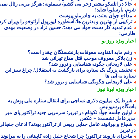
الا در اتلتیکو بیشتر زجر می کشم/ سیمئونه: هرگز مربی رئال نمی
م، بارسلونا شاید!
دافع جوان بعثت به چادرملو پیوست
رکیبی از بهترین و بدترین ها/ اسطوره لیورپول آرائوخو را ویران کرد!
دم تمدید کار دست جواد می دهد؛/ حسین نژاد در وضعیت مهدی
رمی!
بار ویژه
روز نو
قم مابه التفاوت معوقات بازنشستگان چقدر است؟
ن بلاکر معروف موجب قتل مداح تهرانی شد
لی لاریجانی چگونه شناسایی و ترور شد؟
خفیف بزرگ یک ستاره برای بازگشت به استقلال/ چراغ سبز این
اره به آبی ها
لی لاریجانی چگونگی شناسایی و ترور شد؟
بار ویژه
ایونا نیوز
رط یک میلیون دلاری نساجی برای انتقال ستاره ملی پوش به
شگاه پرسپولیس
ولین جلسه جواد نکونام در تبریز؛ سرمربی جدید تراکتور پای میز
یرعامل نشست! + عکس
جاع و بیرانوند عامل جدایی ربیعی از تراکتور بودند؟ ادعای جنجالی
تبریز
اجرای بازوبند تراکتور؛ چرا شجاع خلیل زاده کاپیتانی را به بیرانوند