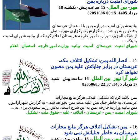
ای امنیت درباره یمن
ر
-
بین الملل
-
15 ساعت پیش - یکشنبه 18
1، 00:15
82051086
نیه شورای امنیت درباره یمن با استقبال عربستان
طر روبه رو شد. - به گزارش خبرگزاری مهر به نقل
شبکه الجزیره، وزارت امور خارجه عربستان اعلام کرد که از بیانیه شورای امنیت
نکه ...
ای امنیت
-
عربستان
-
امنیت
-
بیانیه
-
وزارت امور خارجه
-
استقبال
-
اعلام
انصارالله یمن: تشکیل ائتلاف مکه،
ستان در برابر جنایاتش علیه یمن مصون
اهد کرد
 آرا نیوز
-
بین الملل
-
16 ساعت پیش - شنبه
82050685
 تاکید کرد که تشکیل ائتلاف هرگز مانع مجازات
ستان به خاطر جنایاتش علیه ملت یمن نخواهد شد. - به گزارش شهرآرانیوز،
 بیانیه وزارت خارجه یمن به این شرح است: تلاش رژیم سعودی برای به ...
ای امنیت
-
یمن
-
عربستان
-
ائتلاف
-
علیه
-
حقوق ملت
-
تشکیل
یمن: تشکیل ائتلاف هرگز مانع مجازات
ستان به خاطر جنایاتش نمی شود
 آرا نیوز
-
بین الملل
-
16 ساعت پیش - شنبه