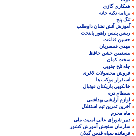
مکاری گازی
رنامه تکیه خانه
نگ پنج
موزش آتش نشان داوطلب
ییس پلیس راهور پایتخت
سین قناعت
هدی قمصریان
یستمین جشن حافظ
خت کمان
اه تلخ جنوبی
روش محصولات لاغری
ستقرار موکب ها
الکوبی بازیکنان فوتبال
سطام دره
وازم آرایشی بهداشتی
خرین تمرین تیم استقلال
اه محرم
بیر شورای عالی امنیت ملی
ازمان سنجش آموزش کشور
رمانده سپاه قدس گیلان