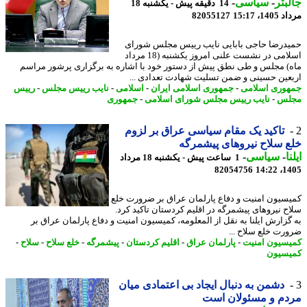
بتر
-
سیاسی
-
14 دقیقه پیش - یکشنبه 18
1، 15:17
82055127
درضا حاجی بابایی نایب رییس مجلس شورای
اسلامی در نشست علنی امروز یکشنبه (18 مرداد
) مجلس و طی نطق پیش از دستور خود با اشاره به برگزاری پرشور مراسم
عین حسینی و ضمن تسلیت شهادت تعدادی ...
وری اسلامی
-
جمهوری اسلامی ایران
-
اسلامی
-
نایب رییس مجلس
-
رییس
لس
-
نایب رییس مجلس شورای اسلامی
-
جمهوری
تاکید یک مقام سیاسی عراق بر لزوم
 سلاح نیروهای پیشمرگه
ا
-
سیاسی
-
1 ساعت پیش - یکشنبه 18 مرداد
82054756
1405
سیون امنیت و دفاع پارلمان عراق بر ضرورت خلع
ح نیروهای پیشمرگه در اقلیم کردستان تاکید کرد.
گزارش ایلنا به نقل از المعلومه، کمیسیون امنیت و دفاع پارلمان عراق بر
رت خلع سلاح ...
سیون امنیت
-
پارلمان عراق
-
اقلیم کردستان
-
پیشمرگه
-
خلع سلاح
-
سلاح
-
سیون
دشمن به دنبال ایجاد بی اعتمادی میان
دم و مسئولان است