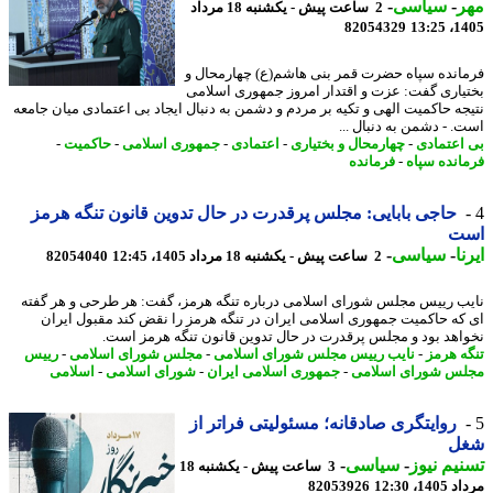
ر
-
سیاسی
-
2 ساعت پیش - یکشنبه 18 مرداد
82054329
1405
انده سپاه حضرت قمر بنی هاشم(ع) چهارمحال و
یاری گفت: عزت و اقتدار امروز جمهوری اسلامی
جه حاکمیت الهی و تکیه بر مردم و دشمن به دنبال ایجاد بی اعتمادی میان جامعه
. - دشمن به دنبال ...
اعتمادی
-
چهارمحال و بختیاری
-
اعتمادی
-
جمهوری اسلامی
-
حاکمیت
-
انده سپاه
-
فرمانده
حاجی بابایی: مجلس پرقدرت در حال تدوین قانون تنگه هرمز
ت
ا
-
سیاسی
-
2 ساعت پیش - یکشنبه 18 مرداد 1405، 12:45
82054040
ب رییس مجلس شورای اسلامی درباره تنگه هرمز، گفت: هر طرحی و هر گفته
که حاکمیت جمهوری اسلامی ایران در تنگه هرمز را نقض کند مقبول ایران
اهد بود و مجلس پرقدرت در حال تدوین قانون تنگه هرمز است.
ه هرمز
-
نایب رییس مجلس شورای اسلامی
-
مجلس شورای اسلامی
-
رییس
س شورای اسلامی
-
جمهوری اسلامی ایران
-
شورای اسلامی
-
اسلامی
روایتگری صادقانه؛ مسئولیتی فراتر از
ل
یم نیوز
-
سیاسی
-
3 ساعت پیش - یکشنبه 18
1، 12:30
82053926