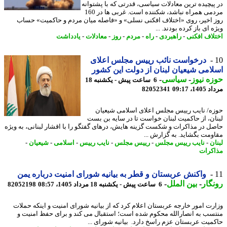
پیچیده ترین معادلات سیاسی، قدرتی که با پشتوانه
مردمی همراه نباشد، شکننده است. غربی ها در 160
 اخیر، روی «اختلاف افکنی نسلی» و «فاصله میان مردم و حاکمیت» حساب
 ای باز کرده بودند. ...
لاف افکنی
-
راهبردی
-
راه
-
مردم
-
روز
-
معادلات
-
یادداشت
درخواست نائب رییس مجلس اعلای
امی شیعیان لبنان از دولت این کشور
ه نیوز
-
سیاسی
-
6 ساعت پیش - یکشنبه 18
1، 09:17
82052341
ه/ نایب رییس مجلس اعلای اسلامی شیعیان
ان، از حاکمیت لبنان خواست تا در سایه بن بست
ل در مذاکرات و شکست گزینه هایش، درهای گفتگو را با اقشار لبنانی، به ویژه
ومت بگشاید. به گزارش ...
ن
-
نایب رییس مجلس
-
رییس مجلس
-
نایب رییس
-
اسلامی
-
شیعیان
-
کرات
واکنش عربستان و قطر به بیانیه شورای امنیت درباره یمن
گار
-
بین الملل
-
6 ساعت پیش - یکشنبه 18 مرداد 1405، 08:57
82052198
رت امور خارجه عربستان اعلام کرد که از بیانیه شورای امنیت و اینکه حملات
سب به انصارالله محکوم شده است؛ استقبال می کند و برای حفظ امنیت و
میت عربستان عزم راسخ دارد. بیانیه شورای ...