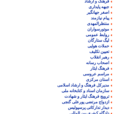
رهنگ و ارشاد
بهه پایداری
صغر جهانگیر
یام نیازمند
نتظرالمهدی
وتورسواران
وابط عمومی
یگ ستارگان
ملات هوایی
عیین تکلیف
هبر انقلاب
صحاب رسانه
رهنگ ایثار
راسم عروسی
ستان مرکزی
دیرکل فرهنگ و ارشاد اسلامی
ازمان اسناد و کتابخانه ملی
رویج فرهنگ ایثار و شهادت
زدواج مرتضی پورعلی گنجی
یدار تدارکاتی پرسپولیس
ادگاه کیفری بین المللی