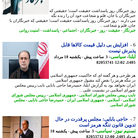
 خبرنگار، روز پاسداشت حقیقت است؛ حقیقتی که
نگاران با جان، قلم و شجاعت خود آن را زنده نگه
دارند. - روز خبرنگار، روز پاسداشت حقیقت است؛ حقیقتی که خبرنگاران با
، قلم و شجاعت ...
نگار
-
حقیقت
-
روز
-
خبرنگاران
-
اجتماعی
-
پاسداشت
-
امنیت روانی
افزایش بی دلیل قیمت کالاها قابل
یرش نیست
ا
-
سیاسی
-
3 ساعت پیش - یکشنبه 18 مرداد
82053741
1405
طرحی و هر گفته ای که حاکمیت جمهوری اسلامی
تنگه هرمز را نقض کند مقبول جمهوری اسلامی
ان نخواهد بود به گزارش ایلنا، حمیدرضا حاجی بابایی نایب رییس مجلس
ای اسلامی در نشست علنی ...
ب رییس مجلس شورای اسلامی
-
جمهوری اسلامی
-
رییس مجلس شورای
امی
-
اسلامی
-
جمهوری اسلامی ایران
-
حمیدرضا حاجی بابایی
-
مجلس
ای اسلامی
حاجی بابایی: مجلس پرقدرت در حال
ین قانون تنگه هرمز است
یم نیوز
-
سیاسی
-
3 ساعت پیش - یکشنبه 18
1، 12:00
82053732