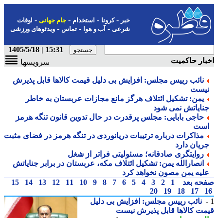
-
-
-
-
خبر
کرونا
استخدام
جام جهانی
اوقات
-
-
-
شرعی
آب و هوا
تماس
ویدئوهای ورزشی
15:31 | 1405/5/18
ار حاکمیت
سرویسها
نائب رییس مجلس: افزایش بی دلیل قیمت کالاها قابل پذیرش
یست
یمن: تشکیل ائتلاف هرگز مانع مجازات عربستان به خاطر
نایاتش نمی شود
حاجی بابایی: مجلس پرقدرت در حال تدوین قانون تنگه هرمز
ست
مذاکرات درباره ترتیبات دریانوردی در تنگه هرمز در فضای مثبت
ریان دارد
روایتگری صادقانه؛ مسئولیتی فراتر از شغل
انصارالله یمن: تشکیل ائتلاف مکه، عربستان در برابر جنایاتش
لیه یمن مصون نخواهد کرد
حه بعد
1
2
3
4
5
6
7
8
9
10
11
12
13
14
15
20
19
18
17
نائب رییس مجلس: افزایش بی دلیل
ت کالاها قابل پذیرش نیست