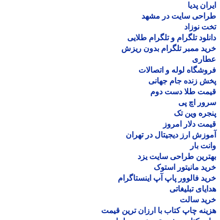
ان پدیا
احی سایت در مشهد
 نوزاد
لود تلگرام و تلگرام طلایی
د ممبر تلگرام بدون ریزش
اری
شگاه لوله و اتصالات
 زنده جام جهانی
مت طلا دست دوم
ر اچ پی
ره وین تک
ت دلار امروز
زش ارز دیجیتال در تهران
ت بار
رین طراحی سایت یزد
د مانیتور استوک
د فالوور پاپ آپ اینستاگرام
یای تبلیغاتی
ید سالت
نه چاپ کتاب با ارزان ترین قیمت