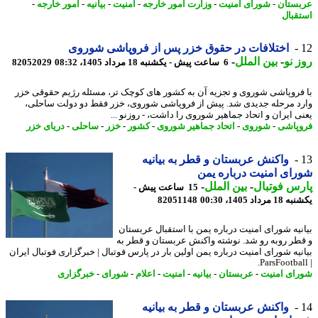
ستان
-
شورای امنیت
-
وزارت امور خارجه
-
امنیت
-
بیانیه
-
امور خارجه
-
قبال
اختلافات در حقوق خزر پس از فروپاشی شوروی
 نو
-
بین الملل
-
6 ساعت پیش - یکشنبه 18 مرداد 1405، 08:32
82052029
فروپاشی شوروی و تجزیه آن به کشور های کوچک تر، مسئله رژیم حقوقی خزر
د مرحله جدیدی شد. پیش از فروپاشی شوروی، خزر فقط دو دولت ساحلی،
ی ایران و اتحاد جماهیر شوروی را داشت، - روزنو ...
پاشی
-
شوروی
-
اتحاد جماهیر شوروی
-
کشور
-
خزر
-
ساحلی
-
دریای خزر
واکنش عربستان و قطر به بیانیه
ای امنیت درباره یمن
س فوتبال
-
بین الملل
-
15 ساعت پیش -
رداد 1405، 00:30
82051148
نیه شورای امنیت درباره یمن با استقبال عربستان
طر روبه رو شد. نوشته واکنش عربستان و قطر به
نیه شورای امنیت درباره یمن اولین بار در پارس فوتبال | خبرگزاری فوتبال ایران
ای امنیت
-
عربستان
-
بیانیه
-
امنیت
-
اعلام
-
شورای
-
خبرگزاری
واکنش عربستان و قطر به بیانیه