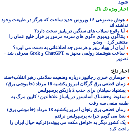
ید
بار ویژه
تک ناک
هوش مصنوعی ۱۶ ویروس جدید ساخت که هرگز در طبیعت وجود
شته اند
یا وقوع سیلاب های سنگین در پاییز صحت دارد؟
نتاگون ویدیوی «گوی های سرد» مرموز بر فراز خلیج عمان را
تشر کرد + ویدیو
یران از پهپاد ریپر و هرمس چه اطلاعاتی به دست می آورد؟
ساعت هوشمند رولمی مجهز به ChatGPT و Grok معرفی شد +
ویر
ار داغ:
وسازی خبری رجانیوز درباره وضعیت سلامتی رهبر انقلاب+سند
ان قطعی برق گرگان امروز یکشنبه 18 مرداد (خاموشی برق)
شنهاد سپاهان برای جذب 2 بازیکن پرسپولیس
قوط وحشتناک آسانسور در پاساژ علاءالدین / کابین مرگ به
قه منفی سه رفت
ان قطعی برق زنجان امروز یکشنبه 18 مرداد (خاموشی برق)
عدا می گویم چرا به پرسپولیس نرفتم
ک کشور دیگر به «توافق مکه» می پیوندد| ترکیه خیال ایران را
حت کرد