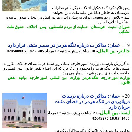
 تاکید کرد که تشکیل ائتلاف هرگز مانع مجازات
ستان به خاطر جنایاتش علیه ملت یمن نخواهد
 - تلاش رژیم سعودی برای به پیش راندن مزدورانش در اینجا یا صدور بیانیه و
یل ائتلاف(اشاره ...
ای امنیت
-
عربستان
-
حمایت از مردم فلسطین
-
یمن
-
ائتلاف
-
حقوق ملت
-
یل
عمان: مذاکرات درباره تنگه هرمز در مسیر مثبتی قرار دارد
بتر
-
بین الملل
-
18 ساعت پیش - شنبه 17 مرداد 1405، 20:42
82050098
گزارش پارسینه، وزارت امور خارجه عمان روز شنبه در بیانیه ای حملات مکرر به
ی ها در تنگه هرمز را محکوم و ادعا کرد که این اقدام نقض قانون بین المللی و
میت آب های سرزمینی به شمار می رود.
رت امور خارجه
-
تنگه هرمز
-
وزارت
-
بین المللی
-
امور خارجه
-
بیانیه
-
نقض
ون
عمان: مذاکرات درباره ترتیبات
انوردی در تنگه هرمز در فضای مثبت
ان دارد
نا
-
بین الملل
-
21 ساعت پیش - شنبه 17 مرداد
82049277
1405
رت خارجه عمان تاکید کرد که مذاکرات کنونی