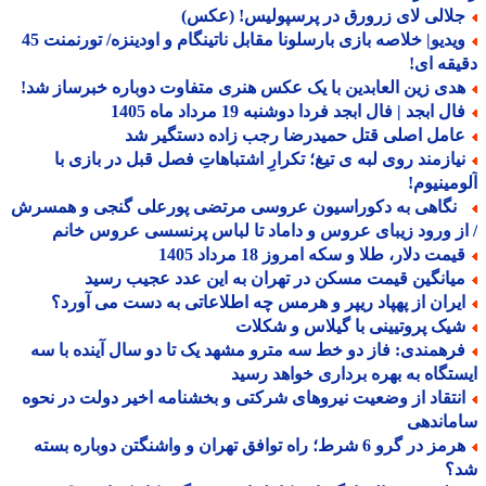
لالی لای زرورق در پرسپولیس! (عکس)
ویدیو| خلاصه بازی بارسلونا مقابل ناتینگام و اودینزه/ تورنمنت 45
قه ای!
دی زین العابدین با یک عکس هنری متفاوت دوباره خبرساز شد!
ل ابجد | فال ابجد فردا دوشنبه 19 مرداد ماه 1405
امل اصلی قتل حمیدرضا رجب زاده دستگیر شد
یازمند روی لبه ی تیغ؛ تکرارِ اشتباهاتِ فصل قبل در بازی با
مینیوم!
گاهی به دکوراسیون عروسی مرتضی پورعلی گنجی و همسرش
ز ورود زیبای عروس و داماد تا لباس پرنسسی عروس خانم
مت دلار، طلا و سکه امروز 18 مرداد 1405
یانگین قیمت مسکن در تهران به این عدد عجیب رسید
یران از پهپاد ریپر و هرمس چه اطلاعاتی به دست می آورد؟
یک پروتیینی با گیلاس و شکلات
رهمندی: فاز دو خط سه مترو مشهد یک تا دو سال آینده با سه
تگاه به بهره برداری خواهد رسید
نتقاد از وضعیت نیروهای شرکتی و بخشنامه اخیر دولت در نحوه
ماندهی
هرمز در گرو 6 شرط؛ راه توافق تهران و واشنگتن دوباره بسته
؟