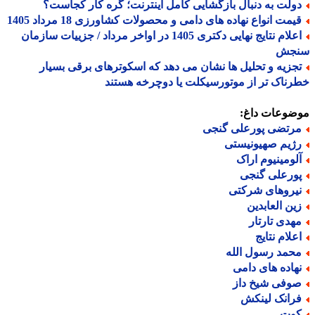
ولت به دنبال بازگشایی کامل اینترنت؛ گره کار کجاست؟
یمت انواع نهاده های دامی و محصولات کشاورزی 18 مرداد 1405
اعلام نتایج نهایی دکتری 1405 در اواخر مرداد / جزییات سازمان
جش
جزیه و تحلیل ها نشان می دهد که اسکوترهای برقی بسیار
ناک تر از موتورسیکلت یا دوچرخه هستند
ضوعات داغ:
رتضی پورعلی گنجی
ژیم صهیونیستی
لومینیوم اراک
ورعلی گنجی
یروهای شرکتی
ین العابدین
هدی تارتار
علام نتایج
حمد رسول الله
هاده های دامی
وفی شیخ داز
رانک لینکش
وت