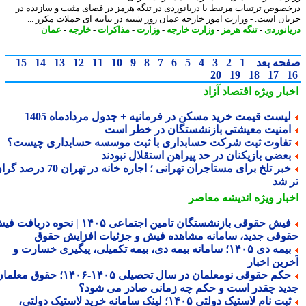
صوص ترتیبات مرتبط با دریانوردی در تنگه هرمز در فضای مثبت و سازنده در
ان است. - وزارت امور خارجه عمان روز شنبه در بیانیه ای حملات مکرر ...
انوردی
-
تنگه هرمز
-
وزارت خارجه
-
وزارت
-
مذاکرات
-
خارجه
-
عمان
حه بعد
1
2
3
4
5
6
7
8
9
10
11
12
13
14
15
20
19
18
17
بار ویژه
اقتصاد آزاد
یست قیمت خرید مسکن در فرمانیه + جدول مردادماه 1405
منیت معیشتی بازنشستگان در خطر است
فاوت ثبت شرکت حسابداری با ثبت موسسه حسابداری چیست؟
عضی بازیکنان در حد پیراهن استقلال نبودند
خبر تلخ برای مستاجران تهرانی ؛ اجاره خانه در تهران 70 درصد گران
 شد
بار ویژه
اندیشه معاصر
فیش حقوقی بازنشستگان تامین اجتماعی ۱۴۰۵ | نحوه دریافت فیش
وقی جدید، سامانه مشاهده فیش و جزئیات افزایش حقوق
بیمه دی ۱۴۰۵؛ سامانه بیمه دی، بیمه تکمیلی، پیگیری خسارت و
رین اخبار
حکم حقوقی نومعلمان در سال تحصیلی ۱۴۰۵-۱۴۰۶؛ حقوق معلمان
ید چقدر است و حکم چه زمانی صادر می شود؟
ثبت نام لاستیک دولتی ۱۴۰۵؛ لینک سامانه خرید لاستیک دولتی،