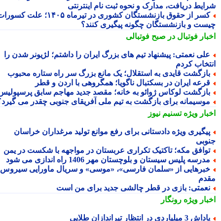
ایط دریافت، مدارک و نحوه ثبت نام اینترنتی
کسر از حقوق بازنشستگان کشوری در تیرماه ۱۴۰۵؛ علت کسورات
ست و بازنشستگان چگونه پیگیری کنند؟
بار فوتبال در صبح فوتبالی
لی نعمتی: پیشنهاد تیم های بزرگ ایران را داشتم؛ لژیونر شدن را
تخاب کردم
ازگشت قایدی به استقلال؛ یک مانع بزرگ سر راه ستاره محبوب
رعه ایران در بسکتبال ناگویا؛ همگروهی با اردن و قطر
ازگشت لوکاس ژوائو به خانه؛ مقصد جدید مهاجم سابق پرسپولیس
وسیمانه برای بازگشت به تیم ملی آفریقای جنوبی چقدر می گیرد؟
بار ویژه
تسنیم نیوز
یگیری ویژه دادستانی برای رفع موانع تولید مرغداران خراسان
وبی
وافق مکه؛ تاکتیک تکراری عربستان در مواجهه با شکست در یمن
درسه پلیس سیستان و بلوچستان مهر 1406 راه اندازی می شود
برهایی از «سلمان فارسی»، «موسی» و سریال ماورایی سیروس
دم
عمتی: بازی در قطر چالشی جدید برای من است
بار ویژه
رونگار
داش 3 میلیاردی در انتظار تیراندازان طلایی