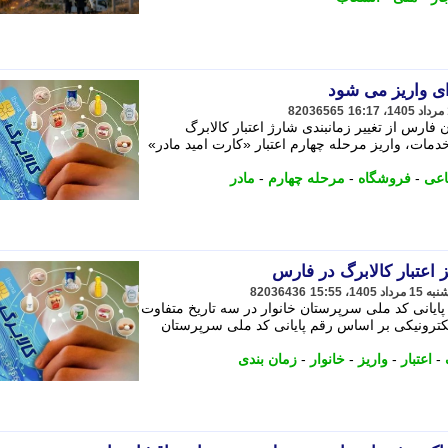
ای واریز می شود
82036565
 فارس از تغییر زمانبندی شارژ اعتبار کالابرگ
مات، واریز مرحله چهارم اعتبار «کارت امید مادر»
اعی
-
فروشگاه
-
مرحله چهارم
-
مادر
 اعتبار کالابرگ در فارس
82036436
 پایانی کد ملی سرپرستان خانوار در سه تاریخ متفاوت
الکترونیکی بر اساس رقم پایانی کد ملی سرپرستان
-
اعتبار
-
واریز
-
خانوار
-
زمان بندی