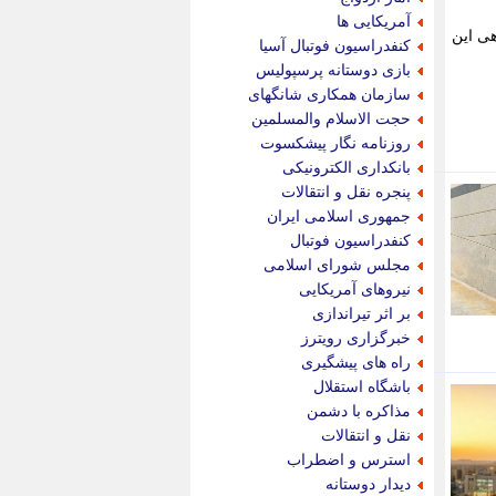
پویه آنلاین
آمریکایی ها
هی این
پیام نفت
کنفدراسیون فوتبال آسیا
تابناک
بازی دوستانه پرسپولیس
تازه نیوز
سازمان همکاری شانگهای
تبیان
حجت الاسلام والمسلمین
تجارت نیوز
روزنامه نگار پیشکسوت
تحریریه
بانکداری الکترونیکی
ترابر نیوز
پنجره نقل و انتقالات
ترفندباز
جمهوری اسلامی ایران
تریبون اقتصاد
کنفدراسیون فوتبال
تسنیم نیوز
مجلس شورای اسلامی
تک ناک
نیروهای آمریکایی
تکراتو
بر اثر تیراندازی
توریسم آنلاین
خبرگزاری رویترز
تولید نیوز
راه های پیشگیری
تیتر فوری
باشگاه استقلال
تیکنا
مذاکره با دشمن
جاب ویژن
نقل و انتقالات
جار نیوز
استرس و اضطراب
جالبتر
دیدار دوستانه