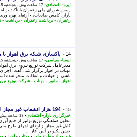
-
-
ایرنا
اقتصادی
17 ساعت پیش - پنجشنبه 15 مرداد 1405، 17:10
رییس شورای ملی زعفران با تأکید بر ای
بازار، کاهش ضایعات، - ارتقای بهره وری 
زعفران
-
برداشت زعفران
-
برداشت
-
ن
پاکسازی شبکه برق اهواز با م
14 -
-
-
ایسنا
سیاسی
17 ساعت پیش - پنجشنبه 15 مرداد 1405، 17:05
مدیرعامل شرکت توزیع نیروی برق اهوا
مهتاب در اهواز برگزار شد، گفت: اجرای
ناشی از حوادث و اتفاقات منجر شده اس
اهواز
-
مانور
-
مهتاب
-
شرکت توزیع نیرو
194 هزار انشعاب غیر مجاز از شبکه برق جمع آوری شد
15 -
-
-
خبرگزاری بازار
اقتصادی
18 ساعت پیش - پنجشنبه 15 مرداد 1405، 16:27
کابل غیر مجاز از ابتدای اجرای طرح ملی م
حسن بکلو در آیین آغاز ...
غیر مجاز
-
طرح ملی
-
مهتاب
-
اجرا
-
مج