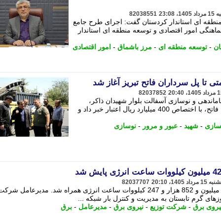
82038551
منطقه ای استاندار کردستان گفت: اجرای طرح جامع
هماهنگی امور اقتصادی و توسعه منطقه ای استاندار
ان
-
توسعه منطقه ای
-
مرز باشماق
-
امور اقتصادی
 تا پل سرداران فاتح تبریز آغاز شد
82037852
ز عملیات ساماندهی و نوسازی آسفالت بلوار شهیدان ذاکر،
حدفاصل پل شهید رحمتی تا پل سرداران فاتح، با اختصاص 400 میلیارد ریال اعتبار خبر داد و
ازی
-
شهید
-
عبور و مرور
-
نوسازی
82037707
طرح ملی مهتاب در اهواز با احصای 425 میلیون و 852 هزار و 247 کیلووات ساعت انرژی همراه شد. مدیرعامل
زهای گرم تابستان به مدیریت و کنترل بار شبکه ...
نیروی برق
-
شرکت توزیع
-
نیروی برق
-
مدیرعامل
-
برق