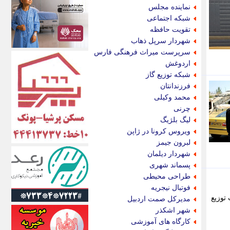
اکونیوز
نماینده مجلس
الف
شبکه اجتماعی
انتشار آنلاین
تقویت حافظه
اندیشه قرن
شهردار سرپل ذهاب
اندیشه معاصر
سرپرست میراث فرهنگی فارس
اندیشه ها
اردوغش
انرژی پرس
شبکه توزیع گاز
ای استخدام
فرزندانتان
ایتنا
محمد وکیلی
ایراف
چرنی
ایران آرت
لیگ بلژیگ
ایران آنلاین
ویروس کرونا در ژاپن
ایران زندگی
لبرون جیمز
ایران فوری
شهردار دیلمان
ایرانی روز
پسماند شهری
ایرانیتال
طراحی محیطی
ایرنا
فوتبال نیجریه
ایسکانیوز
 شرکت توزیع
مدیرکل صمت اردبیل
ایسنا
شهر اشکذر
ایکنا
کارگاه های آموزشی
ایلنا