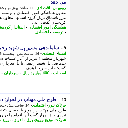
می دهد
-
-
رونویس
اقتصادی
11 ساعت پیش - پنجشنبه 15 مرداد 1405، 23:08
معاون هماهنگی امور اقتصادی و توسعه 
مرز باشماق برنا_ گروه استانها: معاون 
کردستان گفت: - به ...
هماهنگی امور اقتصادی
-
استاندار کردست
-
توسعه
-
اقتصادی
ساماندهی مسیر پل شهید رحمتی
9 -
-
-
ایسنا
اقتصادی
14 ساعت پیش - پنجشنبه 15 مرداد 1405، 20:40
شهردار منطقه 4 تبریز از آغا
گفت: - این طرح با هدف ...
آسفالت
-
400 میلیارد ریال
-
سرداران
-
س
طرح ملی مهتاب در اهواز؛ 425 میلیون کیلووات ساعت انرژی پایش شد
10 -
-
-
فرتاک نیوز
اقتصادی
14 ساعت پیش - پنجشنبه 15 مرداد 1405، 20:10
نیروی برق اهواز گفت این اقدام ها در رو
شرکت توزیع نیروی برق
-
اهواز
-
توزیع 