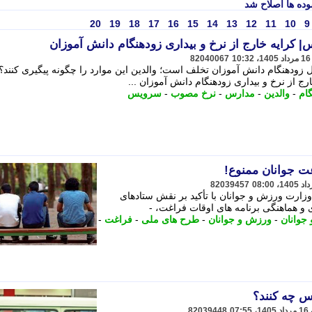
ده ها اصلاح شد
20
19
18
17
16
15
14
13
12
11
10
9
| کرایه خارج از نرخ و بیداری زودهنگام دانش آموزان
82040067
 زودهنگام دانش آموزان تخلف است؛ والدین این موارد را چگونه پیگیری کنند؟ 
ج از نرخ و بیداری زودهنگام دانش آموزان ...
ام
-
والدین
-
مدارس
-
نرخ مصوب
-
سرویس
ت جوانان ممنوع!
82039457
زارت ورزش و جوانان با تأکید بر نقش ستادهای
و هماهنگی برنامه های اوقات فراغت، -
جوانان
-
ورزش و جوانان
-
طرح های ملی
-
فراغت
-
س چه کنند؟
82039448