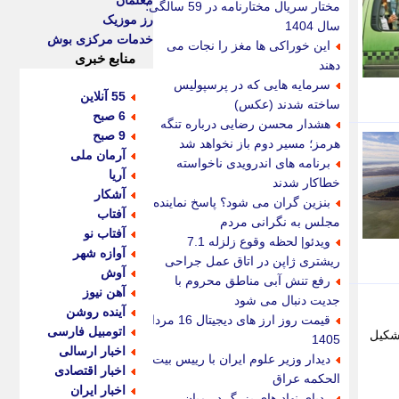
معلمان
مختار سریال مختارنامه در 59 سالگی؛
رز موزیک
سال 1404
خدمات مرکزی بوش
این خوراکی ها مغز را نجات می
منابع خبری
دهند
سرمایه هایی که در پرسپولیس
55 آنلاین
ساخته شدند (عکس)
6 صبح
هشدار محسن رضایی درباره تنگه
9 صبح
هرمز؛ مسیر دوم باز نخواهد شد
آرمان ملی
برنامه های اندرویدی ناخواسته
آریا
خطاکار شدند
آشکار
بنزین گران می شود؟ پاسخ نماینده
آفتاب
مجلس به نگرانی مردم
آفتاب نو
ویدئو| لحظه وقوع زلزله 7.1
آوازه شهر
ریشتری ژاپن در اتاق عمل جراحی
آوش
رفع تنش آبی مناطق محروم با
آهن نیوز
جدیت دنبال می شود
آینده روشن
قیمت روز ارز های دیجیتال 16 مرداد
اتومبیل فارسی
 تشکیل
1405
اخبار ارسالی
دیدار وزیر علوم ایران با رییس بیت
اخبار اقتصادی
الحکمه عراق
اخبار ایران
ردپای نهاد های بزرگ در میان