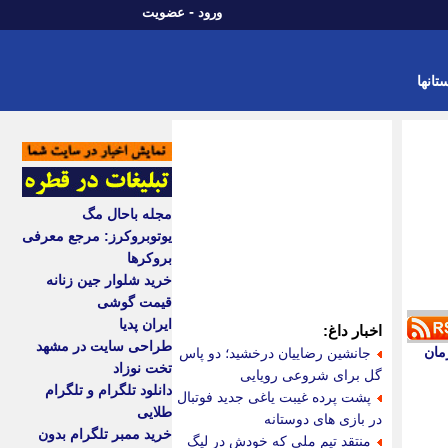
-
ورود
عضویت
تانها
مجله باحال مگ
یوتوبروکرز: مرجع معرفی
بروکرها
خرید شلوار جین زنانه
قیمت گوشی
ایران پدیا
اخبار داغ:
طراحی سایت در مشهد
 | زمان
جانشین رضاییان درخشید؛ دو پاس
تخت نوزاد
گل برای شروعی رویایی
دانلود تلگرام و تلگرام
پشت پرده غیبت یاغی جدید فوتبال
طلایی
در بازی های دوستانه
خرید ممبر تلگرام بدون
منتقد تیم ملی که خودش در لیگ