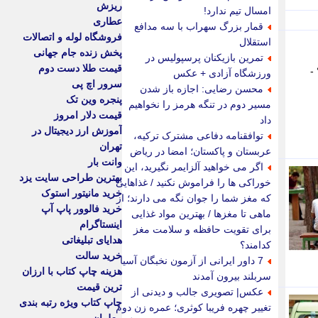
ریزش
امسال تیم ندارد!
عطاری
قمار بزرگ سهراب با سه مدافع
فروشگاه لوله و اتصالات
استقلال
پخش زنده جام جهانی
تمرین بازیکنان پرسپولیس در
قیمت طلا دست دوم
-
ورزشگاه آزادی + عکس
سرور اچ پی
محسن رضایی: اجازه باز شدن
پنجره وین تک
مسیر دوم در تنگه هرمز را نخواهیم
قیمت دلار امروز
داد
آموزش ارز دیجیتال در
توافقنامه دفاعی مشترک ترکیه،
تهران
عربستان و پاکستان؛ امضا در ریاض
وانت بار
اگر می خواهید آلزایمر نگیرید، این
بهترین طراحی سایت یزد
خوراکی ها را فراموش نکنید / غذاهایی
خرید مانیتور استوک
که مغز شما را جوان نگه می دارند؛ از
خرید فالوور پاپ آپ
ماهی تا مغزها / بهترین مواد غذایی
اینستاگرام
برای تقویت حافظه و سلامت مغز
هدایای تبلیغاتی
کدامند؟
خرید سالت
7 داور ایرانی از آزمون نخبگان آسیا
هزینه چاپ کتاب با ارزان
سربلند بیرون آمدند
ترین قیمت
عکس| تصویری جالب و دیدنی از
چاپ کتاب ویژه رتبه بندی
تغییر چهره فریبا کوثری؛ عمره زن دوم