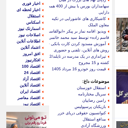
اخبار فوری
سهامداران بورس با بیش از 400 همت
اخبار لحظه ای
دارایی
استقلال
کاشیکاری های عاشورایی در تکیه
اسکناس
معاون الملک
اسمارتک نیوز
ویدیو: اقامه نماز بر پیکر «ابوالقاسم
اصلاحات نیوز
قاسم زاده» توسط سید محمد خاتمی
اطلاعات آنلاین
آموزش مسدود کردن کارت بانکی +
اعتماد آنلاین
روش های آنلاین، تلفنی و حضوری
افق امروز
تیراندازی در یک مدرسه در تایلند/2
افکارنیوز
کشته و 15 مجروح
اقتصاد 100
قیمت روز خودرو 16 مرداد 1405
اقتصاد 24
اقتصاد آزاد
موضوعات داغ:
اقتصاد آنلاین
استقلال خوزستان
اقتصاد ایران
سریال مختارنامه
اقتصاد معاصر
رامین رضاییان
اقتصاد نیوز
بازیکنان پرسپولیس
اکو ایران
کنوانسیون حقوقی دریای خزر
اکوفارس
مدافع استقلال
اکونگار
ورزشگاه آزادی