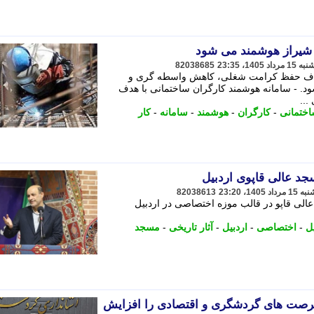
 شیراز هوشمند می شود
82038685
 هدف حفظ کرامت شغلی، کاهش واسطه گری و
ود. - سامانه هوشمند کارگران ساختمانی با هدف
..
ختمانی
-
کارگران
-
هوشمند
-
سامانه
-
کار
د عالی قاپوی اردبیل
82038613
الی قاپو در قالب موزه اختصاصی در اردبیل
ل
-
اختصاصی
-
اردبیل
-
آثار تاریخی
-
مسجد
فرصت های گردشگری و اقتصادی را افزایش