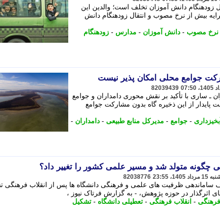
ل زودهنگام دانش آموزان تخلف است؛ والدین این
کرایه بیش از نرخ مصوب و انتقال زودهنگام دانش
نرخ مصوب
-
دانش آموزان
-
مدارس
-
زودهنگام
رکت جوامع محلی امکان پذیر نیست
82039439
ان ـ ساری با تأکید بر نقش محوری دامداران و جوامع
 پایدار از این ذخیره گاه بدون مشارکت جوامع
بخیزداری
-
جوامع
-
مدیرکل منابع طبیعی
-
دامداران
-
82038776
شگاهی در 16 مرداد 1359 با هدف ساماندهی ظرفیت های علمی و فرهنگی دانشگاه ها پس از انقلاب فرهنگی
ای اثرگذار در حوزه پژوهش، - به گزارش فرتاک نیوز ،
رهنگی
-
انقلاب فرهنگی
-
تعطیلی دانشگاه
-
تشکیل