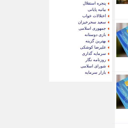
جام جم
پنجره استقلال
جدید پرس
بیانیه پایانی
جماران
اختلالات خواب
جوان ایرانی
سعید سحرخیزان
جهان مانا
جمهوری اسلامی
جهان نگر
بازی دوستانه
جهان نیوز
بهترین گزینه
چطور
علیرضا کوشکی
چمپیونات
سرمایه گذاری
چمدون
روزنامه نگار
چه خبر
شورای اسلامی
حادثه 24
بازار سرمایه
حرف تو
حوادث پلاس
حوزه نیوز
خبر آنلاین
خبر جنوب
خبر سیاسی
خبر گردون
خبر ورزشی
خبرجو