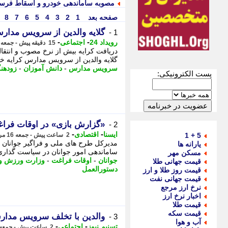
مصوبه ساماندهی خودرو و اسقاط فرسو
صفحه بعد
1
2
3
4
5
6
7
8
گلایه والدین از سرویس مدارس
1 -
-
-
رویداد 24
اجتماعی
15 دقیقه پیش - جمعه 16 مرداد 1405، 10:32
دریافت کرایه بیش از نرخ مصوب و انتقال
گلایه والدین از سرویس مدارس کرایه خار
سرویس مدارس
-
دانش آموزان
-
زودهنگ
پست الکترونیکی:
«گزارش بازی» در اوقات فراغ
2 -
-
-
ایسنا
اقتصادی
5 + 1
2 ساعت پیش - جمعه 16 مرداد 1405، 08:00
مدیرکل طرح های ملی و فراگیر جوانان و
یارانه ها
ساماندهی امور جوانان در سیاست گذاری 
مسکن مهر
جوانان
-
اوقات فراغت
-
وزارت ورزش و 
قیمت جهانی طلا
دستورالعمل
قیمت روز طلا و ارز
قیمت جهانی نفت
نرخ ارز مرجع
اخبار نرخ ارز
قیمت طلا
قیمت سکه
والدین با تخلف سرویس مدار
3 -
آب و هوا
-
-
تسنیم نیوز
اجتماعی
2 ساعت پیش - جمعه 16 مرداد 1405، 07:55