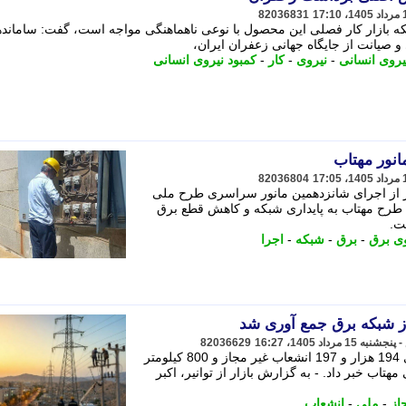
82036831
نکه بازار کار فصلی این محصول با نوعی ناهماهنگی مواجه است، گفت: ساماند
و صیانت از جایگاه جهانی زعفران ایران،
یروی انسانی
-
نیروی
-
کار
-
کمبود نیروی انسانی
انور مهتاب
82036804
ز از اجرای شانزدهمین مانور سراسری طرح ملی
 طرح مهتاب به پایداری شبکه و کاهش قطع برق
ت.
ی برق
-
برق
-
شبکه
-
اجرا
82036629
معاون هماهنگی توزیع توانیر از جمع آوری 194 هزار و 197 انشعاب غیر مجاز و 800 کیلومتر
هتاب خبر داد. - به گزارش بازار از توانیر، اکبر
از
-
ملی
-
انشعاب