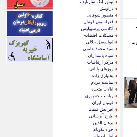
تیمور لنگ سارنایف
اینتیتر
دراویش
ایونا نیوز
منصور شوقانی
بازتاب آنلاین
فدراسیون فوتبال
باشگاه خبرنگاران
آکادمی پرسپولیس
باغستان نیوز
مشکلات اقتصادی
بامبوک
ابوالفضل جلالی
به
ببین و بخون
سید محمد خاتمی
بدینسان
سپاه پاسداران
بنکر
مرکز ارتباطات
بیت ران
روزهای پایانی
پارس فوتبال
بختیاری زاده
پارسینه
نماینده مردم
پارسینه پلاس
ایالات متحده
پاز آنلاین
ریاست جمهوری
پاس گل
فوتبال ایران
پانا
افزایش قیمت
پرتو نیوز
طرح آبرسانی
پرسون
برهان الدین
پنجره نیوز
جواد نکونام
پویامگ
آمار ازدواج