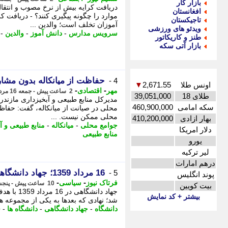
بازار کار
دریافت کرایه بیش از نرخ مصوب و انتقا
افغانستان
موارد را چگونه پیگیری کنند؟ - دریافت 
تاجیکستان
آموزان تخلف است؛ والدین ...
ویدئو های ورزشی
سرویس مدارس
-
دانش آموز
-
والدین
-
طنز و کاریکاتور
بازار آتی سکه
حفاظت از میانکاله بدون مشا
4 -
اونس طلا
2,671.55
▼
-
-
مهر
اقتصادی
2 ساعت پیش - جمعه 16 مرداد 1405، 07:50
طلای 18
39,051,000
مدیرکل منابع طبیعی و آبخیزداری مازندر
سکه امامی
460,900,000
محلی در صیانت از میانکاله، گفت: حفاظت
محلی ممکن نیست. ...
بهار ازادی
410,200,000
جوامع محلی
-
میانکاله
-
منابع طبیعی و آ
دلار امریکا
منابع طبیعی
یورو
لیر ترکیه
درهم امارات
16 مرداد 1359؛ جهاد دانشگاهی چگونه متولد شد و مسیر علمی کشور را تغییر داد؟
5 -
پوند انگلیس
-
-
فرتاک نیوز
سیاسی
10 ساعت پیش - پنجشنبه 15 مرداد 1405، 23:55
بیت کویین
جهاد دان
بیشتر + کد نمایش
شد؛ نهادی که بعدها به یکی از مجموعه ه
دانشگاه
-
جهاد دانشگاهی
-
دانشگاه ها
-
ف