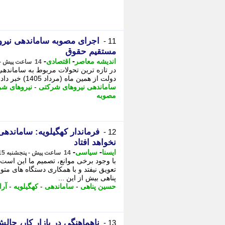
11 -
مستقیم حقوق
-
-
اندیشه معاصر
اقتصادی
14 ساعت پیش - پنجشنبه 15 مرداد 1405، 20:03
در تازه ترین تحولات مربوط به سامانده
دولت از همین ماه (مرداد 1405) خبر داد و تأکید کرد که این مصوبه روز 5 مرداد ابلاغ ...
ساماندهی نیروهای شرکتی
-
نیروهای شر
مصوبه
فرماندار کهگیلویه: ساماندهی
12 -
نخواهد افتاد
-
-
ایسنا
سیاسی
14 ساعت پیش - پنجشنبه 15 مرداد 1405، 20:00
با وجود برخی موانع، تصمیم ما این است
تعویق نیفتد و با همکاری دستگاه های متو
پناهی بیش از این ...
حسین پناهی
-
ساماندهی
-
کهگیلویه
-
آرا
ناهماهنگی در بازار کار، چا
13 -