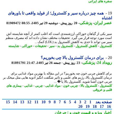
ه های ایرانی
همه چیز درباره سیر و کلسترول؛ از فواید واقعی تا باورهای
باه
 ایران
-
پزشکی
-
20 روز پیش - دوشنبه 29 تیر 1405، 08:55
81909472
 یکی از گیاهان خوراکی ارزشمندی است که اغلب کمتر از آنچه شایسته اش
 مورد توجه قرار می گیرد. تحقیقات مختلف نشان داده اند که مصرف منظم
می تواند تا حدی به کاهش کلسترول بد (LDL) کمک ...
ترول
-
کاهش کلسترول
-
کلسترول بد
-
سیر
-
تحقیقات
-
خوراکی
-
شایسته
برای درمان کلسترول بالا چی بخوریم؟
اد 24
-
پزشکی
-
23 روز پیش - جمعه 26 تیر 1405، 21:47
81891791
ی کاهش چربی خون چه بخوریم؟ در این مقاله با بهترین مواد غذایی برای
ان کلسترول بالا، رژیم های علمی و تاثیر شگفت انگیز ادویه هایی مثل میخک بر
ی خون آشنا شوید. کلسترول بالا یا � ...
ترول
-
کلسترول بالا
-
چربی خون
-
مواد غذایی
-
چربی
-
غذایی
-
بیماری های
ی و عروقی
حه بعد
1
2
3
4
5
6
7
8
9
10
11
12
13
14
15
20
19
18
17
بار ویژه
و قیمت خودرو | چرخان