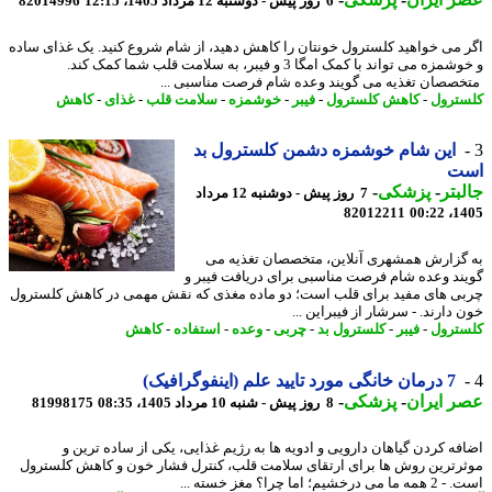
6 روز پیش - دوشنبه 12 مرداد 1405، 12:15
82014996
 می خواهید کلسترول خونتان را کاهش دهید، از شام شروع کنید. یک غذای ساده
و خوشمزه می تواند با کمک امگا 3 و فیبر، به سلامت قلب شما کمک کند.
صصان تغذیه می گویند وعده شام فرصت مناسبی ...
ترول
-
کاهش کلسترول
-
فیبر
-
خوشمزه
-
سلامت قلب
-
غذای
-
کاهش
این شام خوشمزه دشمن کلسترول بد
ت
بتر
-
پزشکی
-
7 روز پیش - دوشنبه 12 مرداد
82012211
1405
گزارش همشهری آنلاین، متخصصان تغذیه می
ند وعده شام فرصت مناسبی برای دریافت فیبر و
ی های مفید برای قلب است؛ دو ماده مغذی که نقش مهمی در کاهش کلسترول
دارند. - سرشار از فیبراین ...
ترول
-
فیبر
-
کلسترول بد
-
چربی
-
وعده
-
استفاده
-
کاهش
7 درمان خانگی مورد تایید علم (اینفوگرافیک)
 ایران
-
پزشکی
-
8 روز پیش - شنبه 10 مرداد 1405، 08:35
81998175
فه کردن گیاهان دارویی و ادویه ها به رژیم غذایی، یکی از ساده ترین و
رترین روش ها برای ارتقای سلامت قلب، کنترل فشار خون و کاهش کلسترول
درخشیم؛ اما چرا؟ مغز خسته ...