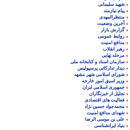
هید سلیمانی
یام نیازمند
نتظرالمهدی
خرین وضعیت
زارش بازار
وابط عمومی
دافع امنیت
هبر انقلاب
رحله نهایی
ازمان اسناد و کتابخانه ملی
یدار تدارکاتی پرسپولیس
ورای اسلامی شهر مشهد
زیر اسبق امور خارجه
مهوری اسلامی ایران
جلیل از خبرنگاران
عالیت های اقتصادی
حمدجواد حسین نژاد
هدای مدافع امنیت
لی بن موسی الرضا
نیاد ایرانشناسی