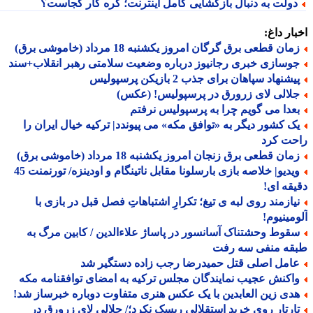
ولت به دنبال بازگشایی کامل اینترنت؛ گره کار کجاست؟
ار داغ:
ان قطعی برق گرگان امروز یکشنبه 18 مرداد (خاموشی برق)
وسازی خبری رجانیوز درباره وضعیت سلامتی رهبر انقلاب+سند
شنهاد سپاهان برای جذب 2 بازیکن پرسپولیس
لالی لای زرورق در پرسپولیس! (عکس)
عدا می گویم چرا به پرسپولیس نرفتم
ک کشور دیگر به «توافق مکه» می پیوندد| ترکیه خیال ایران را
حت کرد
ان قطعی برق زنجان امروز یکشنبه 18 مرداد (خاموشی برق)
ویدیو| خلاصه بازی بارسلونا مقابل ناتینگام و اودینزه/ تورنمنت 45
قه ای!
یازمند روی لبه ی تیغ؛ تکرارِ اشتباهاتِ فصل قبل در بازی با
مینیوم!
قوط وحشتناک آسانسور در پاساژ علاءالدین / کابین مرگ به
قه منفی سه رفت
امل اصلی قتل حمیدرضا رجب زاده دستگیر شد
اکنش عجیب نمایندگان مجلس ترکیه به امضای توافقنامه مکه
دی زین العابدین با یک عکس هنری متفاوت دوباره خبرساز شد!
ارتار روی خرید استقلالی ریسک نکرد؛/ جلالی لای زرورق در