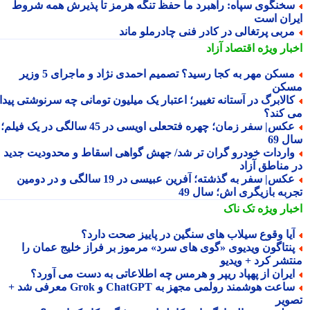
خنگوی سپاه: راهبرد ما حفظ تنگه هرمز تا پذیرش همه شروط
ران است
ربی پرتغالی در کادر فنی چادرملو ماند
بار ویژه
اقتصاد آزاد
مسکن مهر به کجا رسید؟ تصمیم احمدی نژاد و ماجرای 5 وزیر
کن
الابرگ در آستانه تغییر؛ اعتبار یک میلیون تومانی چه سرنوشتی پیدا
 کند؟
عکس| سفر زمان؛ چهره فتحعلی اویسی در 45 سالگی در یک فیلم؛
 69
اردات خودرو گران تر شد/ جهش گواهی اسقاط و محدودیت جدید
 مناطق آزاد
عکس| سفر به گذشته؛ آفرین عبیسی در 19 سالگی و در دومین
ربه بازیگری اش؛ سال 49
بار ویژه
تک ناک
یا وقوع سیلاب های سنگین در پاییز صحت دارد؟
نتاگون ویدیوی «گوی های سرد» مرموز بر فراز خلیج عمان را
تشر کرد + ویدیو
یران از پهپاد ریپر و هرمس چه اطلاعاتی به دست می آورد؟
ساعت هوشمند رولمی مجهز به ChatGPT و Grok معرفی شد +
ویر