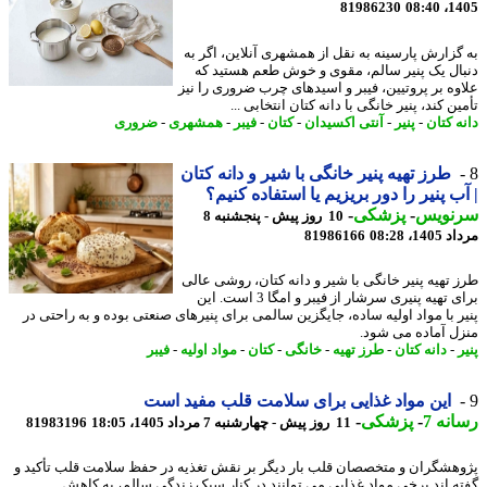
81986230
1405
گزارش پارسینه به نقل از همشهری آنلاین، اگر به
ال یک پنیر سالم، مقوی و خوش طعم هستید که
وه بر پروتیین، فیبر و اسیدهای چرب ضروری را نیز
ن کند، پنیر خانگی با دانه کتان انتخابی ...
ه کتان
-
پنیر
-
آنتی اکسیدان
-
کتان
-
فیبر
-
همشهری
-
ضروری
طرز تهیه پنیر خانگی با شیر و دانه کتان
ب پنیر را دور بریزیم یا استفاده کنیم؟
نویس
-
پزشکی
-
10 روز پیش - پنجشنبه 8
1، 08:28
81986166
 تهیه پنیر خانگی با شیر و دانه کتان، روشی عالی
برای تهیه پنیری سرشار از فیبر و امگا 3 است. این
ر با مواد اولیه ساده، جایگزین سالمی برای پنیرهای صنعتی بوده و به راحتی در
ل آماده می شود.
-
دانه کتان
-
طرز تهیه
-
خانگی
-
کتان
-
مواد اولیه
-
فیبر
این مواد غذایی برای سلامت قلب مفید است
نه 7
-
پزشکی
-
11 روز پیش - چهارشنبه 7 مرداد 1405، 18:05
81983196
هشگران و متخصصان قلب بار دیگر بر نقش تغذیه در حفظ سلامت قلب تأکید و
ه اند برخی مواد غذایی می توانند در کنار سبک زندگی سالم، به کاهش