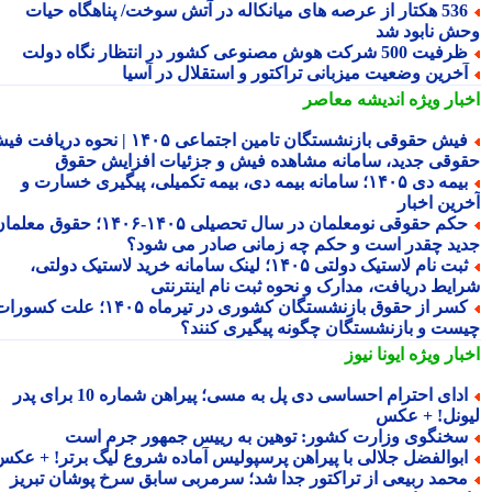
536 هکتار از عرصه های میانکاله در آتش سوخت/ پناهگاه حیات
ش نابود شد
فیت 500 شرکت هوش مصنوعی کشور در انتظار نگاه دولت
خرین وضعیت میزبانی تراکتور و استقلال در آسیا
بار ویژه
اندیشه معاصر
فیش حقوقی بازنشستگان تامین اجتماعی ۱۴۰۵ | نحوه دریافت فیش
وقی جدید، سامانه مشاهده فیش و جزئیات افزایش حقوق
بیمه دی ۱۴۰۵؛ سامانه بیمه دی، بیمه تکمیلی، پیگیری خسارت و
رین اخبار
حکم حقوقی نومعلمان در سال تحصیلی ۱۴۰۵-۱۴۰۶؛ حقوق معلمان
ید چقدر است و حکم چه زمانی صادر می شود؟
ثبت نام لاستیک دولتی ۱۴۰۵؛ لینک سامانه خرید لاستیک دولتی،
ایط دریافت، مدارک و نحوه ثبت نام اینترنتی
کسر از حقوق بازنشستگان کشوری در تیرماه ۱۴۰۵؛ علت کسورات
ست و بازنشستگان چگونه پیگیری کنند؟
بار ویژه
ایونا نیوز
ادای احترام احساسی دی پل به مسی؛ پیراهن شماره 10 برای پدر
ونل! + عکس
خنگوی وزارت کشور: توهین به رییس جمهور جرم است
بوالفضل جلالی با پیراهن پرسپولیس آماده شروع لیگ برتر! + عکس
حمد ربیعی از تراکتور جدا شد؛ سرمربی سابق سرخ پوشان تبریز