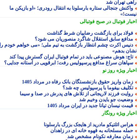
هی تهران شد
اکنش جنجالی ستاره بارسلونا به انتقال رودری؛ «او بازیکن ما
ست!»
بار فوتبال در صبح فوتبالی
ولاد برای بازگشت رضاییان شرط گذاشت
دافع سابق استقلال شاگرد منصوریان می شود؟
نیس اکرت چشم انتظار بازگشت به تیم ملی؛ «می خواهم خودم را
ان بدهم»
اج: هوش مصنوعی باید در تمام فوتبال ایران گسترش پیدا کند
پاهان سراغ مدافع پرسپولیس رفت؛ ابرقویی در آستانه جدایی؟
بار ویژه
روز نو
مان واریز حقوق بازنشستگان بانک رفاه در مرداد 1405
کلیف بیفوما با پرسپولیس چه شد؟
وایت فرزند لاریجانی از تلاش های پدرش در صدا و سیما
ضعیت جو بایدن وخیم شد
یمت نیسان تیانا جدید در ایران مرداد 1405
بار ویژه
رونگار
راس اتلتیکو مادرید از هایجک بزرگ بارسلونا
مله مسلحانه به قهوه خانه ای در زاهدان
مان معارفه نکونام مشخص شد