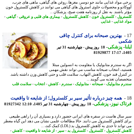
ی مواد غذایی مانند جو دوسر، مغزها، روغن های گیاهی، ماهی های چرب،
کادو و محصولات حاوی استرول های گیاهی می توانند در کاهش کلسترول خون
ر باشند. به نقل از روزنامه هفت صبح، پزشکان ...
ترول
-
کلسترول خون
-
کاهش کلسترول
-
بیماری های قلبی و عروقی
-
گیاهی
-
د غذایی
-
غذایی
بهترین صبحانه برای کنترل چاقی
می
ا
-
پزشکی
-
18 روز پیش - چهارشنبه 31 تیر
81929877
1405
 به سندرم متابولیک یا مقاومت به انسولین مبتلا
ید، انتخاب صبحانه مناسب می تواند نقش مهمی
کنترل قند خون، کاهش التهاب، سلامت قلب و حتی کاهش وزن داشته باشد.
صصان تغذیه می گویند ...
رم متابولیک
-
صبحانه
-
متابولیک
-
سندرم
-
کاهش
-
انتخاب
-
سلامت قلب
همه چیز درباره تأثیر سیر بر کلسترول؛ از شایعه تا واقعیت
اک نیوز
-
پزشکی
-
18 روز پیش - چهارشنبه 31 تیر 1405، 12:10
81927342
 سال هاست در سفره های ایرانی حضور دارد و بسیاری آن را راهی طبیعی
ی کاهش کلسترول می دانند. حالا مطالعات علمی نشان می دهد این گیاه معطر
اند تا حدی به کاهش کلسترول بد (LDL) کمک کند، ...
ش کلسترول
-
کلسترول
-
کلسترول بد
-
سیر
-
از شایعه تا واقعیت
-
کاهش
-