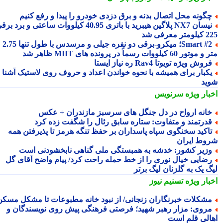
گونه محل اتصال بدنه و برق دزدی خودرو را پیدا و رفع کنیم
نیسان NX7 پلاگین هیبرید با باتری 40.95 کیلووات ساعتی و برد برقی
 معرفی شد
Smart #2؛ میکرو-برقی دو نفره جیلی و مرسدس با طول تنها 2.75
ور 60 کیلووات رسماً در پرونده های MIIT ظاهر شد
روش ویژه تویوتا Rav4 ره نیاز ایستا
کبار برای همیشه با نحوه خواندن اعداد و حروف روی لاستیک آشنا
ید
بار ویژه
سرنویس
انه ارواح در دل جنگل های سرسبز مازندران + عکس
درتمند و متفاوت: ستاره سابق رئال را شگفت زده کرد
اکید سخنگوی سپاه پاسداران بر حفظ تنگه هرمز تا پذیرفتن همه
وط ایران
زیر کشور: خدشه به همبستگی ملی گناهی نابخشودنی است
ضایی خیال نوری را از خط حمله راحت کرد/ پیام واضح آقای گل
گ یک به گلزنان لیگ برتر
بار ویژه
تسنیم نیوز
شکلات خبرنگاران زنجانی/ از نبود خانه مطبوعات تا مشکل مسکن
روی: مزار رهبر شهید؛ فرصتی فرهنگی پیش روی نویسندگان و
الی قلم است