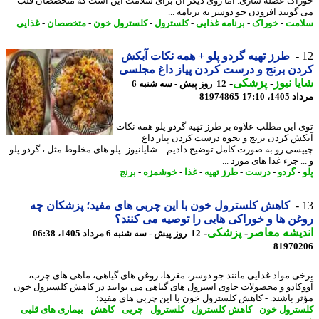
اک عضله سازی. اما روی دیگر آن برای سلامت این است که متخصصان قلب
گویند افزودن جو دوسر به برنامه ...
مت
-
خوراک
-
برنامه غذایی
-
کلسترول
-
کلسترول خون
-
متخصصان
-
غذایی
طرز تهیه گردو پلو + همه نکات آبکش
ن برنج و درست کردن پیاز داغ مجلسی
ا نیوز
-
پزشکی
-
12 روز پیش - سه شنبه 6
1، 17:10
81974865
 این مطلب علاوه بر طرز تهیه گردو پلو همه نکات
ش کردن برنج و نحوه درست کردن پیاز داغ
سی رو به صورت کامل توضیح دادیم. - شایانیوز- پلو های مخلوط مثل ، گردو پلو
. جزء غذا های مورد ...
گردو
-
درست
-
طرز تهیه
-
غذا
-
خوشمزه
-
برنج
کاهش کلسترول خون با این چربی های مفید؛ پزشکان چه
ن ها و خوراکی هایی را توصیه می کنند؟
یشه معاصر
-
پزشکی
-
12 روز پیش - سه شنبه 6 مرداد 1405، 06:38
81970
ی مواد غذایی مانند جو دوسر، مغزها، روغن های گیاهی، ماهی های چرب،
کادو و محصولات حاوی استرول های گیاهی می توانند در کاهش کلسترول خون
ر باشند. - کاهش کلسترول خون با این چربی های مفید؛
ترول خون
-
کاهش کلسترول
-
کلسترول
-
چربی
-
کاهش
-
بیماری های قلبی
-