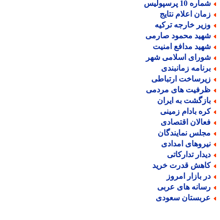
اره 10 پرسپولیس
مان اعلام نتایج
زیر خارجه ترکیه
هید محمود صارمی
هید مدافع امنیت
ورای اسلامی شهر
رنامه زمانبندی
یرساخت ارتباطی
رفیت های مردمی
ازگشت به ایران
ره بادام زمینی
عالان اقتصادی
جلس نمایندگان
یروهای امدادی
یدار تدارکاتی
اهش قدرت خرید
ر بازار امروز
سانه های عربی
ربستان سعودی