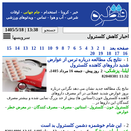
-
-
-
-
خبر
کرونا
استخدام
جام جهانی
اوقات
-
-
-
شرعی
آب و هوا
تماس
ویدئوهای ورزشی
13:38 | 1405/5/18
ار کاهش کلسترول
سرویسها
حه بعد
1
2
3
4
5
6
7
8
9
10
11
12
13
14
15
20
19
18
17
نتایج یک مطالعه درباره ترس از عوارض
د داروهای کاهنده کلسترول
ا
-
پزشکی
-
2 روز پیش - جمعه 16 مرداد 1405،
82040381
11
یج یک مطالعه جدید نشان می دهد نگرانی درباره
ز عوارض شدید عضلانی در اثر مصرف داروهای
نده کلسترول خون (استاتین ها) بیش از حد بزرگ نمایی شده و بیشتر مصرف
گان این داروها در ...
ترول خون
-
کلسترول
-
استاتین
-
مصرف
-
مصرف کنندگان
-
در معرض خطر
-
ارض
این شام خوشمزه دشمن کلسترول بد است
 ایران
-
پزشکی
-