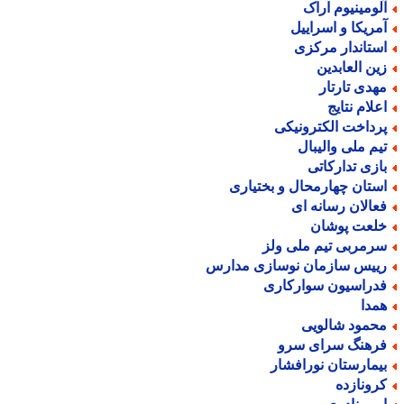
لومینیوم اراک
مریکا و اسراییل
ستاندار مرکزی
ین العابدین
هدی تارتار
علام نتایج
رداخت الکترونیکی
یم ملی والیبال
ازی تدارکاتی
ستان چهارمحال و بختیاری
عالان رسانه ای
لعت پوشان
رمربی تیم ملی ولز
ییس سازمان نوسازی مدارس
دراسیون سوارکاری
مدا
حمود شالویی
رهنگ سرای سرو
یمارستان نورافشار
رونازده