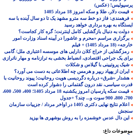
سپولیس! (عکس)
مت دلار، طلا و سکه امروز 18 مرداد 1405
رهمندی: فاز دو خط سه مترو مشهد یک تا دو سال آینده با سه
تگاه به بهره برداری خواهد رسید
ولت به دنبال بازگشایی کامل اینترنت؛ گره کار کجاست؟
رگزاری مراسم «محرم و عاشورا در آیینه اسناد وزارت امور
18 مرداد 1405) + فیلم
مزگشایی از حراج کلان دارایی های موسسه اعتباری ملل/ گامی
ی یک جراحی اقتصادی، انضباط بخشی به ترازنامه و مهار ناترازی
یک پروتیینی با گیلاس و شکلات
یران از پهپاد ریپر و هرمس چه اطلاعاتی به دست می آورد؟
شدار «شرق» درباره دگردیسی هویت روحانیت؛ پیوند روحانیت با
ت سیاسی، نقد درون گفتمانی را دشوار کرده است
قیمت سکه پارسیان امروز یکشنبه 18 مرداد 1405؛ 400، 500، 600،
 چند؟ +جدول
اعلام نتایج نهایی دکتری 1405 در اواخر مرداد / جزییات سازمان
جش
ین دال عدس خوشمزه را به روش بوشهری ها بپزید
ضوعات داغ: