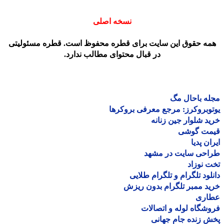
نسخه اصلی
مه حقوق این سایت برای قطره محفوظ است. قطره مسئولیتی
در قبال محتوای مطالب ندارد.
ه باحال مگ
وبروکرز: مرجع معرفی بروکرها
د شلوار جین زنانه
مت گوشی
ان پدیا
احی سایت در مشهد
 نوزاد
لود تلگرام و تلگرام طلایی
د ممبر تلگرام بدون ریزش
اری
شگاه لوله و اتصالات
 زنده جام جهانی