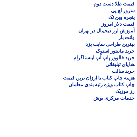
مت طلا دست دوم
ر اچ پی
ره وین تک
ت دلار امروز
زش ارز دیجیتال در تهران
ت بار
رین طراحی سایت یزد
د مانیتور استوک
د فالوور پاپ آپ اینستاگرام
یای تبلیغاتی
ید سالت
نه چاپ کتاب با ارزان ترین قیمت
 کتاب ویژه رتبه بندی معلمان
موزیک
مات مرکزی بوش