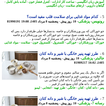
زش زبان انگلیسی
-
ساعت کار ادارات
-
کنترل فشار خون
-
آماده باش کامل
-
هان دارویی
-
ارتقای سلامت
-
زبان انگلیسی
کدام مواد غذایی برای سلامت قلب مفید است؟
نویس
-
پزشکی
-
10 روز پیش - پنجشنبه 8 مرداد 1405، 19:08
81990191
خوراکی که بین ورزشکاران و خاصه بدنسازها خیلی طرفدار دارد بس که
ار روزنامه هفت صبح نوشت: جو خوراکی که بین ورزشکاران و خاصه
سازها خیلی طرفدار دارد بس که سرشار از فیبر است و ...
اک
-
ورزشکاران
-
خوراکی
-
کلسترول
-
کلسترول خون
-
سلامت
-
مواد غذایی
طرز تهیه پنیر خانگی با شیر و دانه کتان
بتر
-
پزشکی
-
10 روز پیش - پنجشنبه 8 مرداد
81989217
1405
 به دنبال یک پنیر سالم، مقوی و خوش طعم هستید
علاوه بر پروتیین، فیبر و اسیدهای چرب ضروری را
تأمین کند، پنیر خانگی با دانه کتان انتخابی بی
 است. دانه های کتان منبع غنی از فیبر ...
-
دانه کتان
-
کتان
-
خانگی
-
طرز تهیه
-
انتخابی
-
لیمو
طرز تهیه پنیر خانگی با شیر و دانه کتان
نه 7
-
پزشکی
-
10 روز پیش - پنجشنبه 8 مرداد