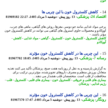
ن
کاهش کلسترول خون با این چربی ها
اد 24
-
پزشکی
-
13 روز پیش - دوشنبه 5 مرداد 1405، 22:27
81969182
ی مواد غذایی مانند جو دوسر، مغزها، روغن های گیاهی، ماهی های چرب،
کادو و محصولات حاوی استرول های گیاهی می توانند در کاهش کلسترول خون
 باشند. -
ش کلسترول
-
کلسترول خون
-
کلسترول
-
گیاهی
-
مواد غذایی
-
کاهش
-
کادو
این چربی ها در کاهش کلسترول خون مؤثرند
نه 7
-
پزشکی
-
13 روز پیش - دوشنبه 5 مرداد 1405، 18:05
81967702
گزارش پارسینه و به نقل از روزنامه هفت صبح، پزشکان تأکید می کنند تغذیه
ادل، ورزش منظم و مصرف داروهای تجویزشده، مؤثرترین ترکیب برای
فظت از قلب است. متخصصان قلب هشدار می دهند ...
اری های قلبی و عروقی
-
کلسترول خون
-
بیماری های قلبی
-
کلسترول
-
قلب
-
م غذایی
-
پزشکان
این چربی ها در کاهش کلسترول خون مؤثرند
گار
-
پزشکی
-
13 روز پیش - دوشنبه 5 مرداد 1405، 17:47
81967570