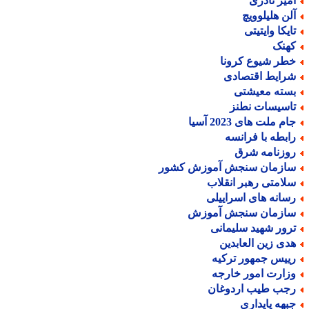
میر نادری
لن هلیلوویچ
ایکا وایتیتی
هنک
طر شیوع کرونا
رایط اقتصادی
سته معیشتی
اسیسات نطنز
م ملت های 2023 آسیا
ابطه با فرانسه
وزنامه شرق
ازمان سنجش آموزش کشور
لامتی رهبر انقلاب
سانه های اسراییلی
ازمان سنجش آموزش
رور شهید سلیمانی
دی زین العابدین
ییس جمهور ترکیه
زارت امور خارجه
جب طیب اردوغان
بهه پایداری