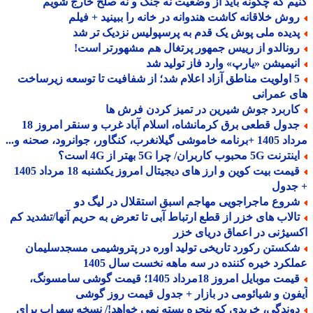
م که چگونه باید از وضعیت نه جنگ و نه صلح خارج شویم
وش خلاقانه کاشت هندوانه در خانه را ببینید + فیلم
دیده ملی پوش یک قدم به پرسپولیس نزدیک تر شد
ونالدو از رییس جمهور پرتغال هم مشهورتر است!
نیمیشن «یارپ» وارد فاز تولید شد
5 اولویت مناطق آزاد اعلام شد؛ از شفافیت تا توسعه زیرساخت
 عمرانی
اربرد جوش شیرین در تمیز کردن فرش ها
جدول قطعی برق کرمانشاه، اسلام آباد غرب و سنقر امروز 18
 گیلانغرب، کنگاور، جوانرود، صحنه و...
نت 5G محبوب کاربران/ چرا 5G بهتر از 4G است؟
قیمت بیت کوین و ارز های دیجیتال امروز یکشنبه 18 مرداد 1405
جدول
روع ماجراجویی مهاجم اسبق استقلال در لیگ دو
الاب های خزر از قطع ارتباط آبی تا تعرض به حریم آنها/تشدید کم
یژنی در اعماق دریای خزر
کستن رکورد تاریخی تولید اوره در پتروشیمی مسجدسلیمان
کرد خیره کننده در سه ماهه نخست سال 1405
قیمت موبایل امروز 18مرداد 1405؛ قیمت گوشی سامسونگ،
ون و شیائومی در بازار + جدول قیمت روز گوشی
وندگی، خریدی که پنجره بسته نمی خواهد!/ نسخه سهراب برای