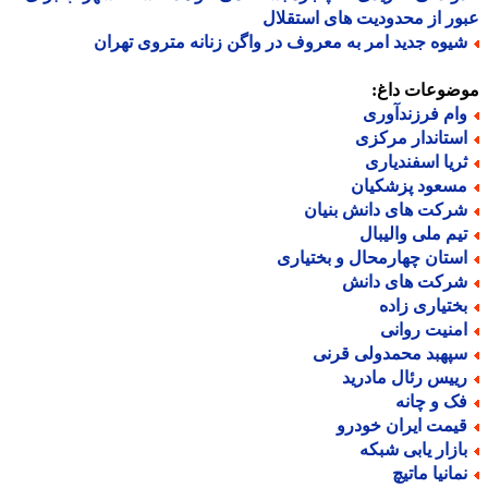
ر از محدودیت های استقلال
یوه جدید امر به معروف در واگن زنانه متروی تهران
ضوعات داغ:
ام فرزندآوری
ستاندار مرکزی
ریا اسفندیاری
سعود پزشکیان
رکت های دانش بنیان
یم ملی والیبال
ستان چهارمحال و بختیاری
رکت های دانش
ختیاری زاده
منیت روانی
پهبد محمدولی قرنی
ییس رئال مادرید
ک و چانه
یمت ایران خودرو
ازار یابی شبکه
مانیا ماتیچ