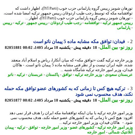
تورهان شومز رییس گروه پارلمانی حزب خوب (İYİ Parti)، اظهار داشت که
فقنامه مکه که توسط رجب طیب اردوغان رییس جمهور ترکیه امضا شده است،
رهان شومز رییس گروه پارلمانی حزب خوب (İYİ Parti)، اظهار ...
س جمهور ترکیه
-
توافقنامه
-
رجب طیب اردوغان
-
رییس جمهور
-
ترکیه
-
رییس
رلمانی
فیدان: توافق مکه مشابه ماده 5 پیمان ناتو است
 نو
-
بین الملل
-
18 دقیقه پیش - یکشنبه 18 مرداد 1405، 08:02
82051881
ر خارجه ترکیه گفت «توافق مکه» که میان آنکارا، ریاض و اسلام آباد منعقد
شده، علیه ایران نیست و از نظر فنی مشابه ماده 5 پیمان ناتو است. - هاکان
ان، وزیر امور خارجه ترکیه شامگاه شنبه ...
ستان سعودی
-
وزیر خارجه ترکیه
-
توافق
-
پاکستان
-
عربستان
-
ترکیه
-
ناتو
ترکیه هیچ کس تا زمانی که به کشورهای عضو توافق مکه حمله
ند، هدف محسوب نمی شود
 نو
-
بین الملل
-
18 دقیقه پیش - یکشنبه 18 مرداد 1405، 08:02
82051877
ر امور خارجه ترکیه با بیان اینکه توافقنامهٔ مکه ایران را هدف قرار نمی دهد
ود: هیچ کس تا زمانی که به کشورهای عضو حمله نکند، هدف محسوب نمی
. - هاکان فیدان، وزیر امور خارجه ترکیه ...
ر امور خارجه ترکیه
-
کشورهای عضو
-
وزیر امور خارجه
-
توافق
-
ترکیه
-
پیمان
انتیک شمالی
-
امور خارجه