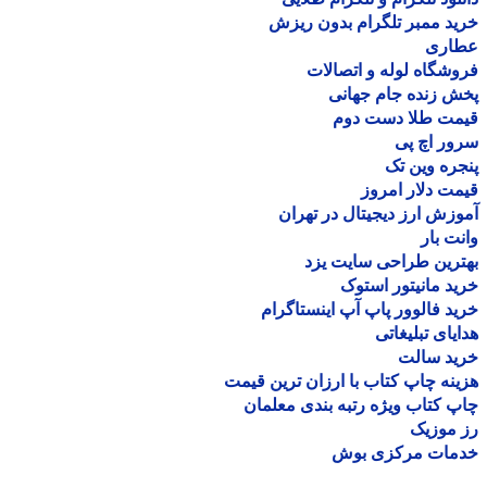
د ممبر تلگرام بدون ریزش
اری
شگاه لوله و اتصالات
 زنده جام جهانی
مت طلا دست دوم
ر اچ پی
ره وین تک
ت دلار امروز
زش ارز دیجیتال در تهران
ت بار
رین طراحی سایت یزد
د مانیتور استوک
د فالوور پاپ آپ اینستاگرام
یای تبلیغاتی
ید سالت
نه چاپ کتاب با ارزان ترین قیمت
 کتاب ویژه رتبه بندی معلمان
موزیک
مات مرکزی بوش