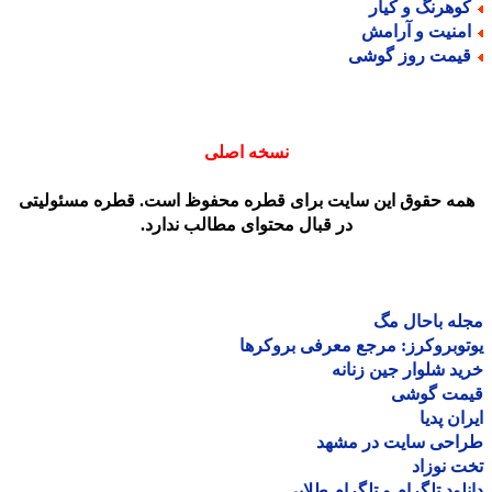
وهرنگ و کیار
منیت و آرامش
یمت روز گوشی
نسخه اصلی
مه حقوق این سایت برای قطره محفوظ است. قطره مسئولیتی
در قبال محتوای مطالب ندارد.
ه باحال مگ
وبروکرز: مرجع معرفی بروکرها
د شلوار جین زنانه
مت گوشی
ان پدیا
احی سایت در مشهد
 نوزاد
لود تلگرام و تلگرام طلایی