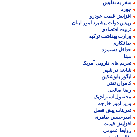
فر به تفلیس
ورد
فزایش قیمت خودرو
ییس دولت پیشبرد امور لبنان
ربیت اقتصادی
زارت بهداشت ترکیه
افکاری
داقل دستمزد
بنا
حریم های دارویی آمریکا
ایعه در شهر
یگور بابوشکین
امران تفتی
ضا صالحی
حصول استراتژیک
زیر امور خارجه
مرینات پیش فصل
میرحسین طاهری
فزایش قیمت
وابط عمومی