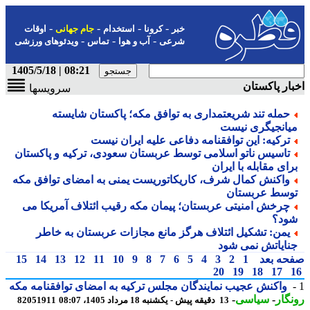
-
-
-
-
خبر
کرونا
استخدام
جام جهانی
اوقات
-
-
-
شرعی
آب و هوا
تماس
ویدئوهای ورزشی
08:21 | 1405/5/18
ار پاکستان
سرویسها
حمله تند شریعتمداری به توافق مکه؛ پاکستان شایسته
یانجیگری نیست
ترکیه: این توافقنامه دفاعی علیه ایران نیست
تاسیس ناتو اسلامی توسط عربستان سعودی، ترکیه و پاکستان
رای مقابله با ایران
واکنش کمال شرف، کاریکاتوریست یمنی به امضای توافق مکه
وسط عربستان
چرخش امنیتی عربستان؛ پیمان مکه رقیب ائتلاف آمریکا می
ود؟
یمن: تشکیل ائتلاف هرگز مانع مجازات عربستان به خاطر
نایاتش نمی شود
حه بعد
1
2
3
4
5
6
7
8
9
10
11
12
13
14
15
20
19
18
17
واکنش عجیب نمایندگان مجلس ترکیه به امضای توافقنامه مکه
گار
-
سیاسی
-
13 دقیقه پیش - یکشنبه 18 مرداد 1405، 08:07
82051911