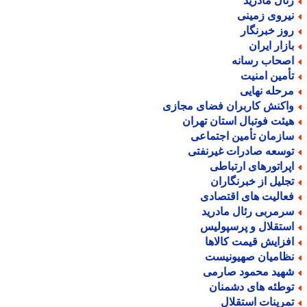
ئال مادرید
یروی زمینی
وز خبرنگار
ازار ایران
صحاب رسانه
أمین امنیت
رحله نهایی
اکنش کاربران فضای مجازی
یئت فوتبال استان تهران
ازمان تأمین اجتماعی
وسعه صادرات غیرنفتی
پراتورهای ارتباطی
جلیل از خبرنگاران
عالیت های اقتصادی
رمربی رئال مادرید
ستقلال و پرسپولیس
فزایش قیمت کالاها
ظامیان صهیونیست
هید محمود صارمی
وطئه های دشمنان
مرینات استقلال