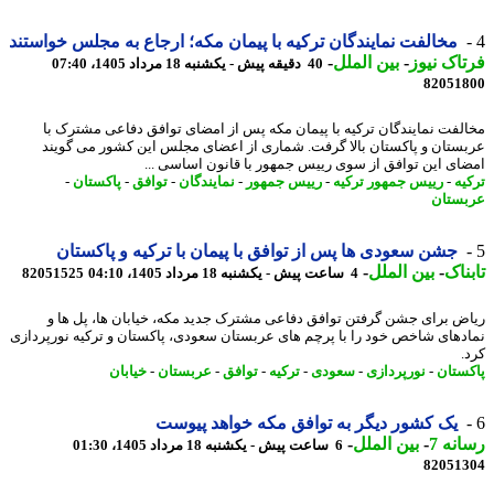
مخالفت نمایندگان ترکیه با پیمان مکه؛ ارجاع به مجلس خواستند
اک نیوز
-
بین الملل
-
40 دقیقه پیش - یکشنبه 18 مرداد 1405، 07:40
82051
لفت نمایندگان ترکیه با پیمان مکه پس از امضای توافق دفاعی مشترک با
ستان و پاکستان بالا گرفت. شماری از اعضای مجلس این کشور می گویند
ای این توافق از سوی رییس جمهور با قانون اساسی ...
یه
-
رییس جمهور ترکیه
-
رییس جمهور
-
نمایندگان
-
توافق
-
پاکستان
-
ستان
جشن سعودی ها پس از توافق با پیمان با ترکیه و پاکستان
ناک
-
بین الملل
-
4 ساعت پیش - یکشنبه 18 مرداد 1405، 04:10
82051525
ض برای جشن گرفتن توافق دفاعی مشترک جدید مکه، خیابان ها، پل ها و
دهای شاخص خود را با پرچم های عربستان سعودی، پاکستان و ترکیه نورپردازی
.
ستان
-
نورپردازی
-
سعودی
-
ترکیه
-
توافق
-
عربستان
-
خیابان
یک کشور دیگر به توافق مکه خواهد پیوست
نه 7
-
بین الملل
-
6 ساعت پیش - یکشنبه 18 مرداد 1405، 01:30
82051