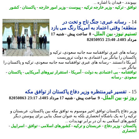
ندد. - فیدان با اشاره ...
فق
-
ترکیه
-
وزیر خارجه ترکیه
-
پیوست
-
وزیر امور خارجه
-
پاکستان
-
کشور
رسانه عبری: جنگ تاج و تخت در
قه؛ وقتی اعتماد به آمریکا رنگ می بازد
یم نیوز
-
بین الملل
-
8 ساعت پیش - شنبه 17
1، 23:40
82050955
نه های عبری توافقنامه سه جانبه سعودی، ترکیه و
ستان را بیانگر بی اعتمادی به دولت تروریست
یکا دانستند. - رسانه های عبری توافقنامه سه جانبه سعودی، ترکیه و پاکستان را
گر بی ...
فقنامه
-
بی اعتمادی به دولت
-
آمریکا
-
استقرار نیروهای آمریکایی
-
پاکستان
-
ودی
-
رسانه
تفسیر غیرمنتظره وزیر دفاع پاکستان از توافق مکه
 نو
-
بین الملل
-
9 ساعت پیش - شنبه 17 مرداد 1405، 23:17
82050863
ر دفاع پاکستان توافق اخیر موسوم به توافق مکه بین پاکستان، عربستان و
یه را نه یک باشگاه انحصاری بلکه به عنوان سنگ بنایی برای پیوستن دیگر
رهای اسلامی به آن در برابر تهدیدات ...
ستان
-
وزیر دفاع
-
عربستان و ترکیه
-
کشورهای اسلامی
-
توافق
-
اسراییل
-
صاری