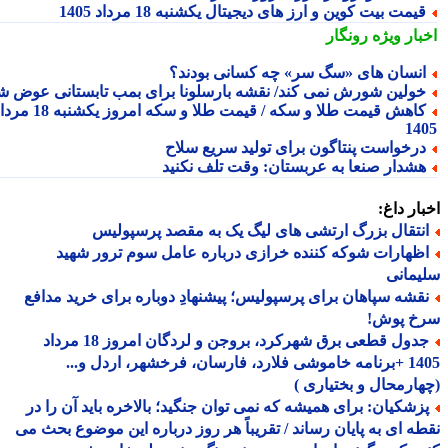
یمت بیت کوین و ارز های دیجیتال یکشنبه 18 مرداد 1405
بار ویژه
رونگار
نسان های «سگ سر» چه کسانی بودند؟
ولین شورش نمی کند/ نقشه بارسلونا برای بمب تابستانی عوض شد
کاهش قیمت طلا و سکه / قیمت طلا و سکه امروز یکشنبه 18 مرداد
14
رخواست پنتاگون برای تولید سریع سلاح
شدار صنعا به عربستان: وقت تلف نکنید
ار داغ:
نتقال بزرگ ارتشی های لیگ یک به مقصد پرسپولیس
ظهارات شوکه کننده خرازی درباره عامل سوم ترور شهید
مانی
قشه سپاهان برای پرسپولیس؛ پیشنهادِ دوباره برای خرید مدافع
خ پوش!
جدول قطعی برق شهرکرد، بروجن و لردگان امروز 18 مرداد
1405 +برنامه خاموشی فلارد، فارسان، فرخشهر، اردل و...
ارمحال و بختیاری )
زشکیان: برای همیشه که نمی توان جنگید؛ بالاخره باید آن را در
ه ای به پایان رساند / تقریباً هر روز درباره این موضوع بحث می