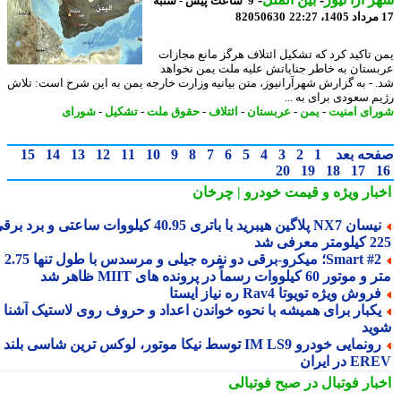
9 ساعت پیش - شنبه
82050630
 تاکید کرد که تشکیل ائتلاف هرگز مانع مجازات
ستان به خاطر جنایاتش علیه ملت یمن نخواهد
 - به گزارش شهرآرانیوز، متن بیانیه وزارت خارجه یمن به این شرح است: تلاش
م سعودی برای به ...
ای امنیت
-
یمن
-
عربستان
-
ائتلاف
-
حقوق ملت
-
تشکیل
-
شورای
حه بعد
1
2
3
4
5
6
7
8
9
10
11
12
13
14
15
20
19
18
17
بار ویژه
و قیمت خودرو | چرخان
نیسان NX7 پلاگین هیبرید با باتری 40.95 کیلووات ساعتی و برد برقی
 معرفی شد
Smart #2؛ میکرو-برقی دو نفره جیلی و مرسدس با طول تنها 2.75
ور 60 کیلووات رسماً در پرونده های MIIT ظاهر شد
روش ویژه تویوتا Rav4 ره نیاز ایستا
کبار برای همیشه با نحوه خواندن اعداد و حروف روی لاستیک آشنا
ید
رونمایی خودرو IM LS9 توسط نیکا موتور، لوکس ترین شاسی بلند
 در ایران
بار فوتبال در صبح فوتبالی