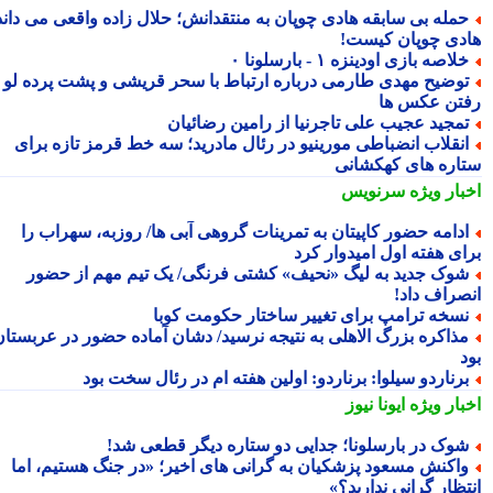
مله بی سابقه هادی چوپان به منتقدانش؛ حلال زاده واقعی می داند
دی چوپان کیست!
لاصه بازی اودینزه ۱ - بارسلونا ۰
وضیح مهدی طارمی درباره ارتباط با سحر قریشی و پشت پرده لو
تن عکس ها
مجید عجیب علی تاجرنیا از رامین رضائیان
نقلاب انضباطی مورینیو در رئال مادرید؛ سه خط قرمز تازه برای
اره های کهکشانی
بار ویژه
سرنویس
دامه حضور کاپیتان به تمرینات گروهی آبی ها/ روزبه، سهراب را
ای هفته اول امیدوار کرد
وک جدید به لیگ «نحیف» کشتی فرنگی/ یک تیم مهم از حضور
صراف داد!
سخه ترامپ برای تغییر ساختار حکومت کوبا
ذاکره بزرگ الاهلی به نتیجه نرسید/ دشان آماده حضور در عربستان
رناردو سیلوا: برناردو: اولین هفته ام در رئال سخت بود
بار ویژه
ایونا نیوز
وک در بارسلونا؛ جدایی دو ستاره دیگر قطعی شد!
اکنش مسعود پزشکیان به گرانی های اخیر؛ «در جنگ هستیم، اما
تظار گرانی ندارید؟»