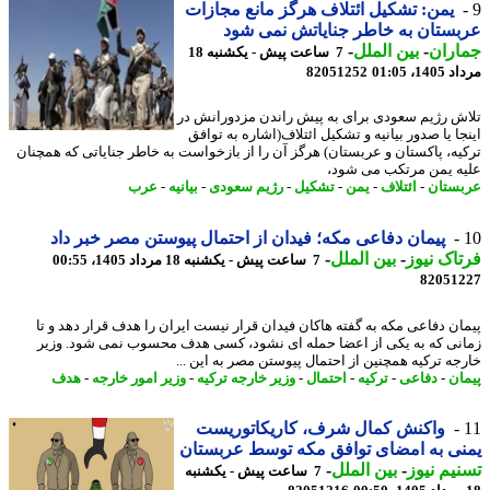
یمن: تشکیل ائتلاف هرگز مانع مجازات
ستان به خاطر جنایاتش نمی شود
اران
-
بین الملل
-
7 ساعت پیش - یکشنبه 18
1، 01:05
82051252
ش رژیم سعودی برای به پیش راندن مزدورانش در
جا یا صدور بیانیه و تشکیل ائتلاف(اشاره به توافق
یه، پاکستان و عربستان) هرگز آن را از بازخواست به خاطر جنایاتی که همچنان
ه یمن مرتکب می شود،
ستان
-
ائتلاف
-
یمن
-
تشکیل
-
رژیم سعودی
-
بیانیه
-
عرب
پیمان دفاعی مکه؛ فیدان از احتمال پیوستن مصر خبر داد
اک نیوز
-
بین الملل
-
7 ساعت پیش - یکشنبه 18 مرداد 1405، 00:55
82051
ان دفاعی مکه به گفته هاکان فیدان قرار نیست ایران را هدف قرار دهد و تا
نی که به یکی از اعضا حمله ای نشود، کسی هدف محسوب نمی شود. وزیر
جه ترکیه همچنین از احتمال پیوستن مصر به این ...
ان
-
دفاعی
-
ترکیه
-
احتمال
-
وزیر خارجه ترکیه
-
وزیر امور خارجه
-
هدف
واکنش کمال شرف، کاریکاتوریست
ی به امضای توافق مکه توسط عربستان
یم نیوز
-
بین الملل
-
7 ساعت پیش - یکشنبه