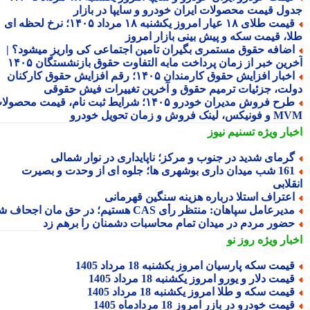
ول قیمت محصولات ایران خودرو و سایپا در بازار
قیمت طلای ۱۸ عیار امروز یکشنبه ۱۸ مرداد ۱۴۰۵؛ نرخ لحظه ای
ا، قیمت سکه و پیش بینی بازار امروز
ضافه حقوق مستمری بگیران تامین اجتماعی کی واریز میشود؟ |
رین خبر از زمان پرداخت مابه التفاوت حقوق بازنشستگان ۱۴۰۵
اخبار افزایش حقوق کارمندان ۱۴۰۵؛ رقم افزایش حقوق کارکنان
لت، جزئیات ترمیم حقوق و آخرین تغییرات فیش حقوقی
طرح فروش مدیران خودرو ۱۴۰۵؛ شرایط ثبت نام، قیمت محصولات
 لینک فروش و زمان تحویل خودرو
بار ویژه
تسنیم نیوز
رمای شدید در جنوب و مرکز؛ ناپایداری در نوار شمالی
161 شب میدان داری بوشهری ها؛ جلوه ای از وحدت و بصیرت
لابی
عتراف استلا درباره هزینه سنگین قهرمانی
دیرعامل سپاهان: منتظر رأی CAS هستیم؛ در حق مان اجحاف شد
ضور مردم در میدان تمام محاسبات دشمنان را برهم زد
بار ویژه
روز نو
یمت سکه پارسیان امروز یکشنبه 18 مرداد 1405
یمت دلار و یورو امروز یکشنبه 18 مرداد 1405
یمت سکه و طلا امروز یکشنبه 18 مرداد 1405
یمت خودرو در بازر امروز 18 مردادماه 1405