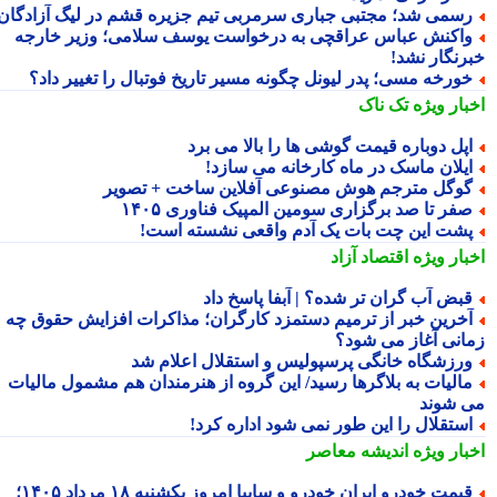
سمی شد؛ مجتبی جباری سرمربی تیم جزیره قشم در لیگ آزادگان!
اکنش عباس عراقچی به درخواست یوسف سلامی؛ وزیر خارجه
رنگار نشد!
ورخه مسی؛ پدر لیونل چگونه مسیر تاریخ فوتبال را تغییر داد؟
بار ویژه
تک ناک
پل دوباره قیمت گوشی ها را بالا می برد
یلان ماسک در ماه کارخانه می سازد!
وگل مترجم هوش مصنوعی آفلاین ساخت + تصویر
فر تا صد برگزاری سومین المپیک فناوری ۱۴۰۵
شت این چت بات یک آدم واقعی نشسته است!
بار ویژه
اقتصاد آزاد
بض آب گران تر شده؟ | آبفا پاسخ داد
خرین خبر از ترمیم دستمزد کارگران؛ مذاکرات افزایش حقوق چه
انی آغاز می شود؟
رزشگاه خانگی پرسپولیس و استقلال اعلام شد
الیات به بلاگرها رسید/ این گروه از هنرمندان هم مشمول مالیات
 شوند
ستقلال را این طور نمی شود اداره کرد!
بار ویژه
اندیشه معاصر
قیمت خودرو ایران خودرو و سایپا امروز یکشنبه ۱۸ مرداد ۱۴۰۵؛