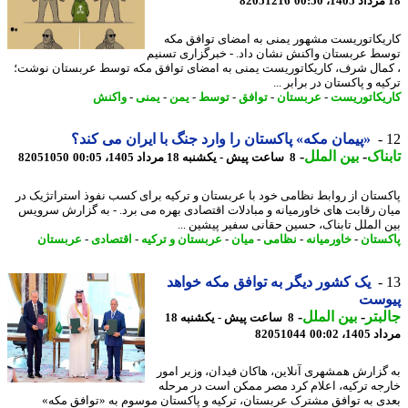
82051216
یکاتوریست مشهور یمنی به امضای توافق مکه
ط عربستان واکنش نشان داد. - خبرگزاری تسنیم
مال شرف، کاریکاتوریست یمنی به امضای توافق مکه توسط عربستان نوشت؛
ه و پاکستان در برابر ...
یکاتوریست
-
عربستان
-
توافق
-
توسط
-
یمن
-
یمنی
-
واکنش
«پیمان مکه» پاکستان را وارد جنگ با ایران می کند؟
ناک
-
بین الملل
-
8 ساعت پیش - یکشنبه 18 مرداد 1405، 00:05
82051050
ستان از روابط نظامی خود با عربستان و ترکیه برای کسب نفوذ استراتژیک در
ن رقابت های خاورمیانه و مبادلات اقتصادی بهره می برد. - به گزارش سرویس
 الملل تابناک، حسین حقانی سفیر پیشین ...
ستان
-
خاورمیانه
-
نظامی
-
میان
-
عربستان و ترکیه
-
اقتصادی
-
عربستان
یک کشور دیگر به توافق مکه خواهد
وست
بتر
-
بین الملل
-
8 ساعت پیش - یکشنبه 18
1، 00:02
82051044
گزارش همشهری آنلاین، هاکان فیدان، وزیر امور
جه ترکیه، اعلام کرد مصر ممکن است در مرحله
ی به توافق مشترک عربستان، ترکیه و پاکستان موسوم به «توافق مکه»