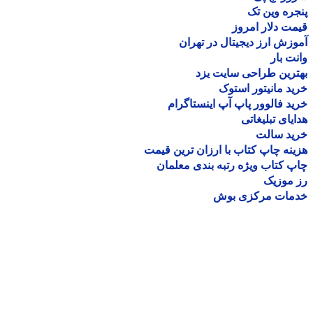
ره وین تک
ت دلار امروز
زش ارز دیجیتال در تهران
ت بار
رین طراحی سایت یزد
د مانیتور استوک
د فالوور پاپ آپ اینستاگرام
یای تبلیغاتی
ید سالت
نه چاپ کتاب با ارزان ترین قیمت
 کتاب ویژه رتبه بندی معلمان
موزیک
مات مرکزی بوش