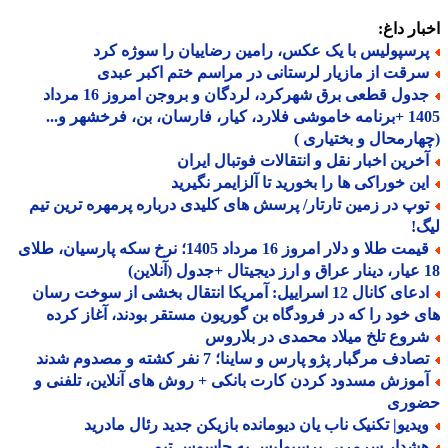
ار داغ:
رسپولیس با یک عکس، رامین رضاییان را سوژه کرد
رقت از مازیار لرستانی در مراسم ختم اکبر عبدی
جدول قطعی برق شهرکرد، لردگان و بروجن امروز 16 مرداد
1405 +برنامه خاموشی فلارد، کیار، فارسان، بن، فرخشهر و...
ارمحال و بختیاری )
خرین اخبار نقل و انتقالات فوتبال ایران
ین خوراکی ها را بخورید تا آلزایمر نگیرید
وپ در زمین تارتار/ پرسش های کلیدی درباره پرمهره ترین تیم
!
قیمت طلا و دلار امروز 16 مرداد 1405؛ نرخ سکه پارسیان، طلای
ادعای کانال 12 اسراییل: آمریکا انتقال بخشی از سوخت رسان
 خود را که در فرودگاه بن گوریون مستقر بودند، آغاز کرده
روع تلخ میلاد محمدی در بلاروس
ادف مرگبار پژو پارس و ساینا؛ 7 نفر کشته و مصدوم شدند
موزش مسدود کردن کارت بانکی + روش های آنلاین، تلفنی و
وری
یدیو| تکنیک ناب یان دیومانده بازیکن جدید رئال مادرید
شدار سرمربی پرسپولیس به جاسوس تیم