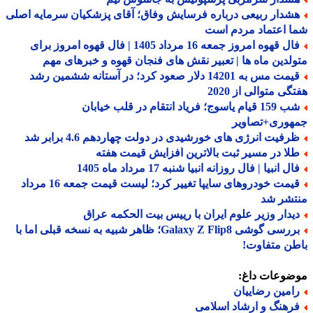
شدار ربیعی درباره فرسایش وفاق؛ آقای پزشکیان سرمایه اصلی
 اعتماد مردم است
فال قهوه امروز جمعه 16 مرداد 1405 | فال قهوه امروز برای
لدین ماه ها | تعبیر نقش های فنجان قهوه و خبرهای مهم
قیمت مس به 14201 دلار صعود کرد؛ در آستانه ششمین رشد
گی متوالی از 2020
شب 159 قیام یاسوج؛ فریاد انتقام در قلب خیابان
هوری+تصاویر
رفیت انرژی های خورشیدی در دولت چهاردهم 4.6 برابر شد
لا در مسیر ثبت بالاترین افزایش قیمت هفته
ل انبیا | فال روزانه انبیا شنبه 17 مرداد ماه 1405
قیمت خودروهای سایپا تغییر کرد؛ لیست قیمت جمعه 16 مرداد
تشر شد
یدار وزیر علوم ایران با رییس بیت الحکمه عراق
بررسی گوشی Galaxy Z Flip8؛ ظاهر شبیه به نسخه قبلی اما با
ن متفاوت!
ضوعات داغ:
امین رضاییان
رهنگ و ارشاد اسلامی