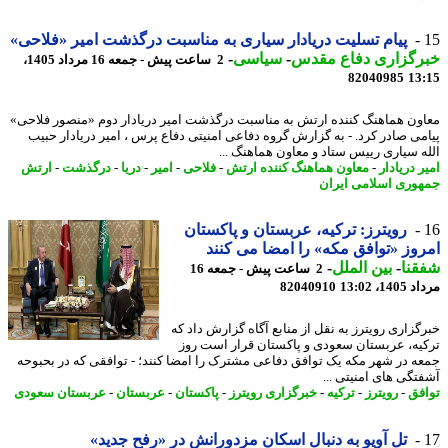
پیام تسلیت دریادار سیاری به مناسبت درگذشت امیر «فلاحی»
رگزاری دفاع مقدس
-
سیاسی
-
2 ساعت پیش - جمعه 16 مرداد 1405،
82040985
13
ون هماهنگ کننده ارتش به مناسبت درگذشت امیر دریادار دوم «منصور فلاحی»
می صادر کرد. - به گزارش گروه دفاعی امنیتی دفاع پرس ، امیر دریادار حبیب
ه سیاری رییس ستاد و معاون هماهنگ ...
 دریادار
-
معاون هماهنگ کننده ارتش
-
فلاحی
-
امیر
-
دریا
-
درگذشت
-
ارتش
وری اسلامی ایران
رویترز: ترکیه، عربستان و پاکستان
وز «توافق مکه» را امضا می کنند
نا
-
بین الملل
-
2 ساعت پیش - جمعه 16
1، 13:02
82040910
گزاری رویترز به نقل از منابع آگاه گزارش داد که
یه، عربستان سعودی و پاکستان قرار است روز
ه در شهر مکه یک توافق دفاعی مشترک را امضا کنند؛ - توافقی که در بحبوحه
تگی های امنیتی ...
فق
-
رویترز
-
ترکیه
-
خبرگزاری رویترز
-
پاکستان
-
عربستان
-
عربستان سعودی
تل آویو به دنبال اسکان مزدورانش در «رفح جدید»