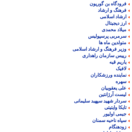
رودگاه بن گوریون
رهنگ و ارشاد
رشاد اسلامی
رز دیجیتال
یلاد محمدی
رمربی پرسپولیس
تولدین ماه ها
زیر فرهنگ و ارشاد اسلامی
ییس سازمان راهداری
اریم قیه
افیک
ماینده ورزشکاران
هره
لی یعقوبیان
یست آرژانتین
ردار شهید سپهبد سلیمانی
ایکا وایتیتی
یمی اولیور
پاه ناحیه سمنان
ودهنگام