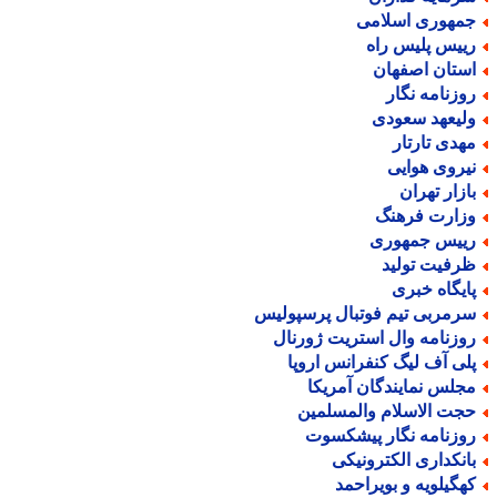
مهوری اسلامی
ییس پلیس راه
ستان اصفهان
وزنامه نگار
لیعهد سعودی
هدی تارتار
یروی هوایی
ازار تهران
زارت فرهنگ
ییس جمهوری
رفیت تولید
ایگاه خبری
رمربی تیم فوتبال پرسپولیس
وزنامه وال استریت ژورنال
لی آف لیگ کنفرانس اروپا
جلس نمایندگان آمریکا
جت الاسلام والمسلمین
وزنامه نگار پیشکسوت
انکداری الکترونیکی
هگیلویه و بویراحمد