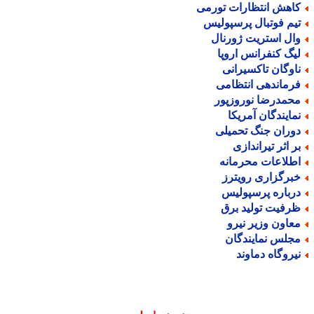
اهش انتظارات تورمی
یم فوتبال پرسپولیس
ال استریت ژورنال
یگ کنفرانس اروپا
اوگان تاکسیرانی
رماندهی انتظامی
حمدرضا نوروزپور
مایندگان آمریکا
وران جنگ تحمیلی
ر اثر تیراندازی
طلاعات محرمانه
برگزاری رویترز
رباره پرسپولیس
رفیت تولید برق
عاون وزیر نیرو
جلس نمایندگان
یروگاه دماوند