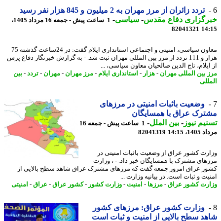
تردد زائران از مرز مهران به 2 میلیون و 845 هزار نفر رسید
رگزاری دفاع مقدس
-
سیاسی
-
1 ساعت پیش - جمعه 16 مرداد 1405،
82041321
14
معاون سیاسی، امنیتی و اجتماعی استانداری ایلام گفت: در 24ساعت گذشته 75
هزار و 111 تردد از مرز بین المللی مهران ثبت شد. - به گزارش خبرنگار دفاع پرس
ایلام، تاج الدین صالحیان معاون سیاسی، ...
 بین المللی مهران
-
هزار
-
استانداری ایلام
-
مرز مهران
-
مهران
-
تردد
-
بین
للی
وضعیت باثبات امنیتی در مرزهای
رک عراق با همسایگان
یم نیوز
-
بین الملل
-
1 ساعت پیش - جمعه 16
1، 14:15
82041319
رت کشور عراق از وضعیت باثبات امنیتی در
های مشترک با همسایگان خبر داد. - ، وزارت
ر عراق امروز جمعه گفت که مرزهای مشترک عراق شاهد سطح بالایی از
ت و ثبات است. در بیانیه وزارت ...
رت کشور عراق
-
مرزها
-
امنیت
-
وزارت کشور
-
کشور عراق
-
عراق
-
امنیتی
وزارت کشور عراق: مرزهای کشور
د سطح بالایی از امنیت و ثبات است