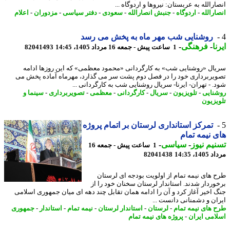
رالله به عربستان: نیروها و اردوگاه ...
ارالله
-
اردوگاه
-
جنبش انصارالله
-
سعودی
-
دفتر سیاسی
-
مزدوران
-
اعلام
روشنایی شب مهر ماه به پخش می رسد
ا
-
فرهنگی
-
1 ساعت پیش - جمعه 16 مرداد 1405، 14:45
82041493
ال «روشنایی شب» به کارگردانی «محمود معظمی» که این روزها ادامه
یربرداری خود را در فصل دوم پشت سر می گذارد، مهرماه آماده پخش می
. - تهران- ایرنا- سریال روشنایی شب به کارگردانی ...
نایی
-
تلویزیون
-
سریال
-
کارگردانی
-
معظمی
-
تصویربرداری
-
سینما و
یزیون
تمرکز استانداری لرستان بر اتمام پروژه
 نیمه تمام
یم نیوز
-
سیاسی
-
1 ساعت پیش - جمعه 16
1، 14:35
82041438
 های نیمه تمام از اولویت بودجه ای لرستان
وردار شدند. استاندار لرستان سخنان خود را از
 اخیر آغاز کرد و آن را ادامه همان تقابل چند دهه ای میان جمهوری اسلامی
ان و دشمنانی دانست ...
 های نیمه تمام
-
لرستان
-
استاندار لرستان
-
نیمه تمام
-
استاندار
-
جمهوری
امی ایران
-
پروژه های نیمه تمام