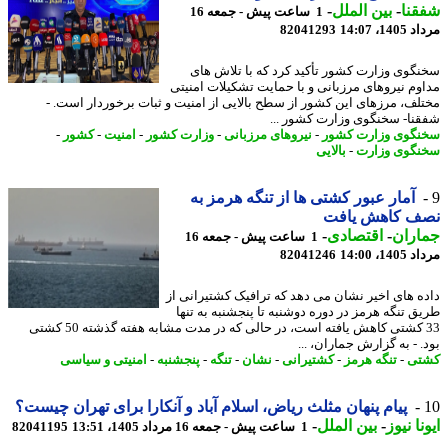
نا
-
بین الملل
-
1 ساعت پیش - جمعه 16
1، 14:07
82041293
گوی وزارت کشور تأکید کرد که با تلاش های
وم نیروهای مرزبانی و با حمایت تشکیلات امنیتی
لف، مرزهای این کشور از سطح بالایی از امنیت و ثبات برخوردار است. -
نا- سخنگوی وزارت کشور ...
گوی وزارت کشور
-
نیروهای مرزبانی
-
وزارت کشور
-
امنیت
-
کشور
-
گوی وزارت
-
بالایی
آمار عبور کشتی ها از تنگه هرمز به
ف کاهش یافت
اران
-
اقتصادی
-
1 ساعت پیش - جمعه 16
1، 14:00
82041246
ه های اخیر نشان می دهد که ترافیک کشتیرانی از
ق تنگه هرمز در دوره دوشنبه تا پنجشنبه به تنها
33 کشتی کاهش یافته است، در حالی که در مدت مشابه هفته گذشته 50 کشتی
 - به گزارش جماران، ...
تی
-
تنگه هرمز
-
کشتیرانی
-
نشان
-
تنگه
-
پنجشنبه
-
امنیتی و سیاسی
پیام پنهان مثلث ریاض، اسلام آباد و آنکارا برای تهران چیست؟
نا نیوز
-
بین الملل
-
1 ساعت پیش - جمعه 16 مرداد 1405، 13:51
82041195