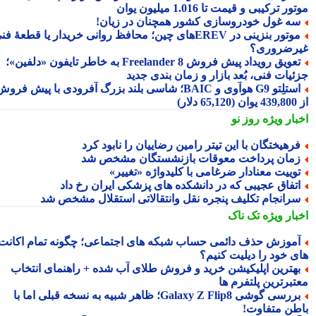
ر ترکیبی و قیمت تا 1.016 میلیون یوان
ه غول خودروسازی کشور همچنان در زیان!
موتور بنزینی در EREVهای چین؛ محافظ روانی خریدار یا قطعهٔ فنی
رضروری؟
تعویق رویداد پیش فروش Freelander 8 به خاطر تایفون «دلفین»؛
ئیات فنی، بُعد بازار و زمان بندی جدید
استلِتو G9 هوآوی و BAIC؛ شاسی بلند بزرگ آفرودی با پیش فروش
دلار)
بار ویژه
روز نو
رهیختگان با این تیتر رامین رضاییان را نابود کرد
مان پرداخت معوقات بازنشستگان مشخص شد
وییت معنادار ضرغامی با کلیدواژه «تغییر»
تفاق عجیبی که در دانشکده های پزشکی ایران رخ داد
رانجام تکلیف پنجره نقل وانتقالاتی استقلال مشخص شد
بار ویژه
تک ناک
موزش حذف دائمی حساب شبکه های اجتماعی؛ چگونه تمام اکانت
ی خود را دیلیت کنیم؟
هترین اپلیکیشن خرید و فروش طلای آب شده + راهنمای انتخاب
تبرترین پلتفرم ها
بررسی گوشی Galaxy Z Flip8؛ ظاهر شبیه به نسخه قبلی اما با
طن متفاوت!