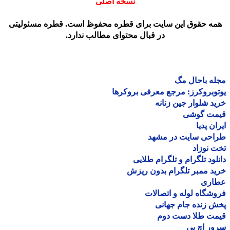
نسخه اصلی
مه حقوق این سایت برای قطره محفوظ است. قطره مسئولیتی
در قبال محتوای مطالب ندارد.
ه باحال مگ
وبروکرز: مرجع معرفی بروکرها
د شلوار جین زنانه
مت گوشی
ان پدیا
احی سایت در مشهد
 نوزاد
لود تلگرام و تلگرام طلایی
د ممبر تلگرام بدون ریزش
اری
شگاه لوله و اتصالات
 زنده جام جهانی
مت طلا دست دوم
ر اچ پی