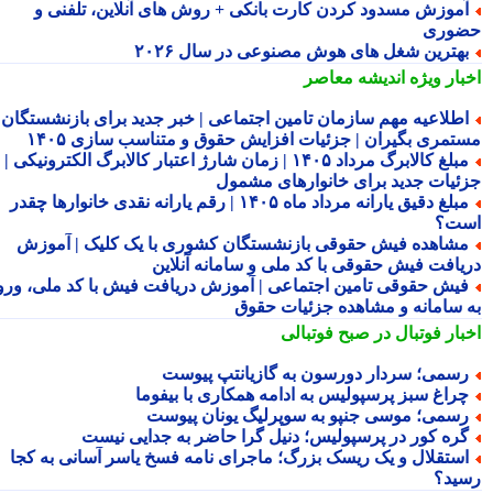
موزش مسدود کردن کارت بانکی + روش های آنلاین، تلفنی و
وری
هترین شغل های هوش مصنوعی در سال ۲۰۲۶
بار ویژه
اندیشه معاصر
طلاعیه مهم سازمان تامین اجتماعی | خبر جدید برای بازنشستگان و
تمری بگیران | جزئیات افزایش حقوق و متناسب سازی ۱۴۰۵
مبلغ کالابرگ مرداد ۱۴۰۵ | زمان شارژ اعتبار کالابرگ الکترونیکی |
ئیات جدید برای خانوارهای مشمول
مبلغ دقیق یارانه مرداد ماه ۱۴۰۵ | رقم یارانه نقدی خانوارها چقدر
ت؟
شاهده فیش حقوقی بازنشستگان کشوری با یک کلیک | آموزش
یافت فیش حقوقی با کد ملی و سامانه آنلاین
یش حقوقی تامین اجتماعی | آموزش دریافت فیش با کد ملی، ورود
 سامانه و مشاهده جزئیات حقوق
بار فوتبال در صبح فوتبالی
سمی؛ سردار دورسون به گازیانتپ پیوست
راغ سبز پرسپولیس به ادامه همکاری با بیفوما
سمی؛ موسی جنپو به سوپرلیگ یونان پیوست
ره کور در پرسپولیس؛ دنیل گرا حاضر به جدایی نیست
ستقلال و یک ریسک بزرگ؛ ماجرای نامه فسخ یاسر آسانی به کجا
ید؟