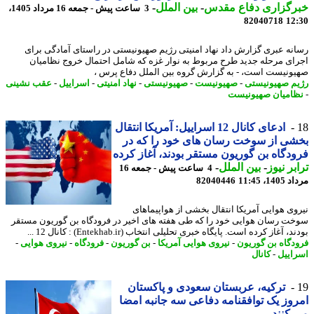
رگزاری دفاع مقدس
-
بین الملل
-
3 ساعت پیش - جمعه 16 مرداد 1405،
82040718
12
نه عبری گزارش داد نهاد امنیتی رژیم صهیونیستی در راستای آمادگی برای
ای مرحله جدید طرح مربوط به نوار غزه که شامل احتمال خروج نظامیان
ونیست است، - به گزارش گروه بین الملل دفاع پرس ،
م صهیونیستی
-
صهیونیست
-
صهیونیستی
-
نهاد امنیتی
-
اسراییل
-
عقب نشینی
امیان صهیونیست
ادعای کانال 12 اسراییل: آمریکا انتقال
ی از سوخت رسان های خود را که در
دگاه بن گوریون مستقر بودند، آغاز کرده
بر نیوز
-
بین الملل
-
4 ساعت پیش - جمعه 16
1، 11:45
82040446
وی هوایی آمریکا انتقال بخشی از هواپیماهای
ت رسان هوایی خود را که طی هفته های اخیر در فرودگاه بن گوریون مستقر
، آغاز کرده است. پایگاه خبری تحلیلی انتخاب (Entekhab.ir) : کانال 12 ...
دگاه بن گوریون
-
نیروی هوایی آمریکا
-
بن گوریون
-
فرودگاه
-
نیروی هوایی
-
اییل
-
کانال
ترکیه، عربستان سعودی و پاکستان
وز یک توافقنامه دفاعی سه جانبه امضا
کنند