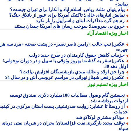
نید»
یام پنهان مثلث ریاض، اسلام آباد و آنکارا برای تهران چیست؟
مایش انبارهای خالی؛ تاکتیک آمریکا برای عبور از باتلاق جنگ؟
م هم گره مذاکرات لبنان و اسراییل را باز نکرد
روج بی سروصدا؛ سوخت رسان های آمریکا چمدان بستند
بار ویژه
اقتصاد آزاد
کس| تیپ جالب «رامین ناصر نصیر» در پشت صحنه «مرد سه هزار
ره»
زییات کاهش حقوق کارمندان در طرح جدید دولت
کس| سفر به گذشته؛ بهروز وثوقی با سبیل و در دوران نوجوانی؛
یل دهه 30
را حق اولاد و عائله مندیِ بازنشستگان افزایش نیافت؟
کس| رقص شهناز تهرانی در مراسم عروسی اش و در سال 54
بار ویژه
تسنیم نیوز
نخستین گام وصول مطالبات 100میلیارد دلاری صندوق توسعه
دولت برداشته شد
ز روستا تا عشایر؛ روایت صدرنشینی پست استان مرکزی در کیفیت
مات
وناکو مشتری لوکاکو شد
وقف مجدد بارگیری نفت قزاقستان؛ بحران در شریان نفتی دریای
اه