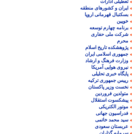
عطیلی ادارات
یران و کشورهای منطقه
سکتبال قهرمانی اروپا
ویین
رنامه چهارم توسعه
رکت ملی حفاری
حرم
ژوهشکده تاریخ اسلام
مهوری اسلامی ایران
زارت فرهنگ و ارشاد
یروی هوایی آمریکا
ایگاه خبری تحلیلی
ییس جمهوری ترکیه
خست وزیر پاکستان
تولدین فروردین
یشکسوت استقلال
وتور الکتریکی
دراسیون جهانی
ید محمد خاتمی
ربستان سعودی
رمایه گذاران