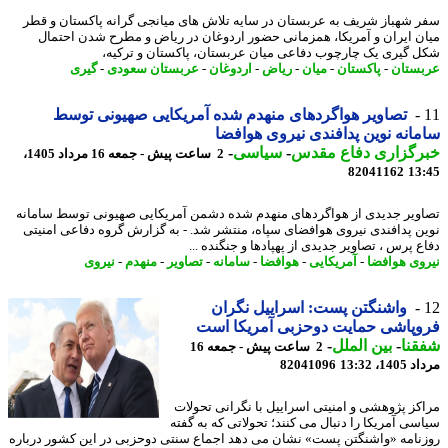
 شهباز شریف به عربستان در سایه تلاش های میانجی گرانه پاکستان و قطر
ن ایران و آمریکا، همزمانی حضور اردوغان در ریاض و مطرح شدن احتمال
 گیری یک چارچوب دفاعی میان عربستان، پاکستان و ترکیه،
ستان
-
پاکستان
-
میان
-
ریاض
-
اردوغان
-
عربستان سعودی
-
گیری
تصاویر هواگردهای منهدم شده آمریکایی صهیونی توسط
انه نوین پدافندی نیروی هوافضا
رگزاری دفاع مقدس
-
سیاسی
-
2 ساعت پیش - جمعه 16 مرداد 1405،
82041162
13
ویر جدیدی از هواگردهای منهدم شده دشمن آمریکایی صهیونی توسط سامانه
ن پدافندی نیروی هوافضای سپاه، منتشر شد. - به گزارش گروه دفاعی امنیتی
ع پرس ، تصاویر جدیدی از پهپادها و جنگنده ...
وی هوافضا
-
آمریکایی
-
هوافضا
-
سامانه
-
تصاویر
-
منهدم
-
نیروی
واشنگتن پست: اسراییل نگران
پاشی حمایت دوحزبی آمریکا است
نا
-
بین الملل
-
2 ساعت پیش - جمعه 16
1، 13:32
82041096
کز پژوهشی و امنیتی اسراییل با نگرانی تحولات
سی آمریکا را دنبال می کنند؛ تحولاتی که به گفته
نامه «واشنگتن پست» نشان می دهد اجماع سنتی دوحزبی در این کشور درباره