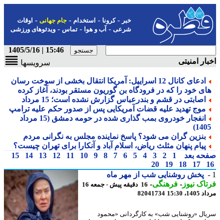
-
-
-
-
خبر
کرونا
استخدام
جام جهانی
اوقات
-
-
-
شرعی
آب و هوا
تماس
ویدئوهای ورزشی
15:46 | 1405/5/16
ار امنیتی
سرویسها
ادعای کانال 12 اسراییل: آمریکا انتقال بخشی از سوخت رسان
ای خود را که در فرودگاه بن گوریون مستقر بودند، آغاز کرده
اصابتی در قشم و بندرعباس گزارش نشده است؛ 15 مرداد
موج تهدید علیه قضات آمریکایی پس از صدور حکم علیه ترامپ
انفجار خودروی بمب گذاری شده در حومه دمشق (15 مرداد
1405
بنزین گران می شود؟ پاسخ نماینده مجلس به نگرانی مردم
پیام پنهان مثلث ریاض، اسلام آباد و آنکارا برای تهران چیست؟
حه بعد
1
2
3
4
5
6
7
8
9
10
11
12
13
14
15
20
19
18
17
پخش روشنایی شب از مهر ماه
اک نیوز
-
فرهنگی
-
16 دقیقه پیش - جمعه 16
1، 15:30
82041734
ال «روشنایی شب» به کارگردانی «محمود