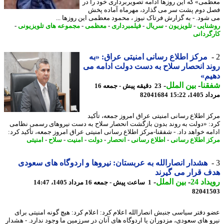
می» که این روزها ادامه تصویربرداری خود را در
 دوم پشت سر می گذارد، مهرماه آماده پخش
شود. - به گزارش فرتاک نیوز ، محمود معظمی این روزها ...
نایی
-
تلویزیون
-
سریال
-
فیلمبرداری
-
معظمی
-
مجموعه های تلویزیونی
-
گردانی
مرکز اطلاع رسانی امنیتی عراق: «به
د انحصار سلاح به دست دولت ادامه می
م»
نا
-
بین الملل
-
23 دقیقه پیش - جمعه 16
1، 15:22
82041684
ز اطلاع رسانی امنیتی عراق امروز جمعه، تأکید
: «دولت به روند بدون بازگشت انحصار سلاح به دست نیروهای رسمی نظامی
مه خواهد داد. - شفقنا-مرکز اطلاع رسانی امنیتی عراق امروز جمعه، تأکید کرد:
ز اطلاع رسانی
-
اطلاع رسانی
-
انحصار
-
دولت
-
امنیت
-
سلاح
-
امنیتی
هشدار انصارالله به عربستان: نیروها و اردوگاه های سعودی
 قرار می گیرند
اد 24
-
بین الملل
-
1 ساعت پیش - جمعه 16 مرداد 1405، 14:47
82041
 دفتر سیاسی جنبش انصارالله اعلام کرد: اعلام کرد: هیچ گونه امنیتی برای
و های سعودی، مزدوران یا اردوگاه های آنان در سرزمین ما وجود ندارد. - هشدار