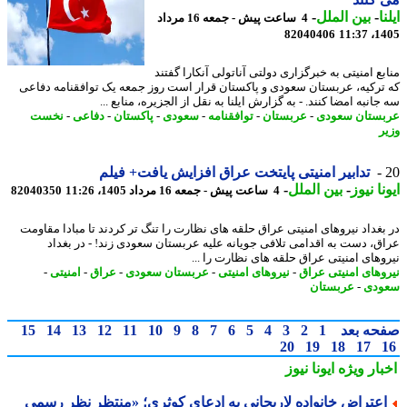
ا
-
بین الملل
-
4 ساعت پیش - جمعه 16 مرداد
82040406
1405
ع امنیتی به خبرگزاری دولتی آناتولی آنکارا گفتند
ترکیه، عربستان سعودی و پاکستان قرار است روز جمعه یک توافقنامه دفاعی
انبه امضا کنند. - به گزارش ایلنا به نقل از الجزیره، منابع ...
ستان سعودی
-
عربستان
-
توافقنامه
-
سعودی
-
پاکستان
-
دفاعی
-
نخست
ر
تدابیر امنیتی پایتخت عراق افزایش یافت+ فیلم
نا نیوز
-
بین الملل
-
4 ساعت پیش - جمعه 16 مرداد 1405، 11:26
82040350
بغداد نیروهای امنیتی عراق حلقه های نظارت را تنگ تر کردند تا مبادا مقاومت
ق، دست به اقدامی تلافی جویانه علیه عربستان سعودی زند! - در بغداد
وهای امنیتی عراق حلقه های نظارت را ...
وهای امنیتی عراق
-
نیروهای امنیتی
-
عربستان سعودی
-
عراق
-
امنیتی
-
ودی
-
عربستان
حه بعد
1
2
3
4
5
6
7
8
9
10
11
12
13
14
15
20
19
18
17
بار ویژه
ایونا نیوز
عتراض خانواده لاریجانی به ادعای کوثری؛ «منتظر نظر رسمی