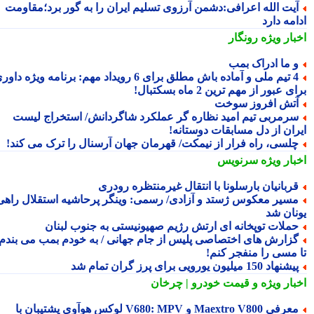
یت الله اعرافی:دشمن آرزوی تسلیم ایران را به گور برد؛مقاومت
مه دارد
بار ویژه
رونگار
 ما ادراک بمب
4 تیم ملی و آماده باش مطلق برای 6 رویداد مهم: برنامه ویژه داوری
 عبور از مهم ترین 2 ماه بسکتبال!
تش افروز سوخت
رمربی تیم امید نظاره گر عملکرد شاگردانش/ استخراج لیست
ران از دل مسابقات دوستانه!
لسی، راه فرار از نیمکت/ قهرمان جهان آرسنال را ترک می کند!
بار ویژه
سرنویس
ربانیان بارسلونا با انتقال غیرمنتظره رودری
سیر معکوس ژستد و آزادی/ رسمی: وینگر پرحاشیه استقلال راهی
نان شد
ملات توپخانه ای ارتش رژیم صهیونیستی به جنوب لبنان
زارش های اختصاصی پلیس از جام جهانی / به خودم بمب می بندم
 مسی را منفجر کنم!
شنهاد 150 میلیون یورویی برای پرز گران تمام شد
بار ویژه
و قیمت خودرو | چرخان
معرفی Maextro V800 و V680: MPV لوکس هوآوی پشتیبان با