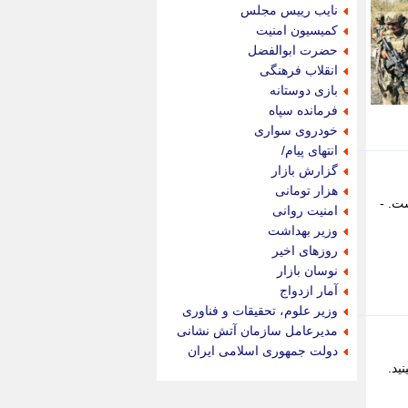
جام جم
نایب رییس مجلس
جدید پرس
کمیسیون امنیت
جماران
حضرت ابوالفضل
جوان ایرانی
انقلاب فرهنگی
جهان مانا
بازی دوستانه
جهان نگر
فرمانده سپاه
جهان نیوز
خودروی سواری
چطور
انتهای پیام/
چمپیونات
گزارش بازار
چمدون
هزار تومانی
چه خبر
ر جای گذاشت. -
امنیت روانی
حادثه 24
وزیر بهداشت
حرف تو
روزهای اخیر
حوادث پلاس
نوسان بازار
حوزه نیوز
آمار ازدواج
خبر آنلاین
وزیر علوم، تحقیقات و فناوری
خبر جنوب
مدیرعامل سازمان آتش نشانی
خبر سیاسی
دولت جمهوری اسلامی ایران
خبر گردون
ید.
خبر ورزشی
خبرجو