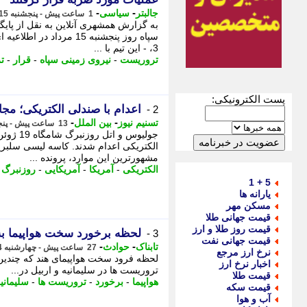
-
-
جالبتر
سیاسی
1 ساعت پیش - پنجشنبه 15 مرداد 1405، 22:17
به گزارش همشهری آنلاین به نقل از پایگ
سپاه روز پنجشنبه 15 مرد
3، - این تیم با ...
تروریست
-
نیروی زمینی سپاه
-
قرار
-
ت
پست الکترونیکی:
اعدام با صندلی الکتریکی؛ مج
2 -
-
-
تسنیم نیوز
بین الملل
13 ساعت پیش - پنجشنبه 15 مرداد 1405، 10:45
الکتریکی اعدام شدند. کاسه لیسی سلبری
مشهورترین این موارد، پرونده ...
الکتریکی
-
آمریکا
-
آمریکایی
-
روزنبرگ
-
5 + 1
یارانه ها
مسکن مهر
قیمت جهانی طلا
قیمت روز طلا و ارز
لحظه برخورد سخت هواپیما به 
3 -
قیمت جهانی نفت
-
-
تابناک
حوادث
27 ساعت پیش - چهارشنبه 14 مرداد 1405، 20:20
نرخ ارز مرجع
لحظه فرود سخت هواپیمای هند که چندین 
اخبار نرخ ارز
تروریست ها در سلیمانیه و اربیل در...
قیمت طلا
هواپیما
-
برخورد
-
تروریست ها
-
سلیمانی
قیمت سکه
آب و هوا