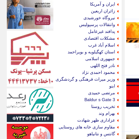
اکونیوز
ایران و آمریکا
الف
زائران اربعین
انتشار آنلاین
نیروگاه خورشیدی
اندیشه قرن
وانتقالات پرسپولیس
اندیشه معاصر
پدافند غیرعامل
اندیشه ها
مشکلات اقتصادی
انرژی پرس
اسلام آباد غرب
ای استخدام
استان کهگیلویه و بویراحمد
ایتنا
جمهوری اسلامی
ایراف
نادر فتح اللهی
ایران آرت
محمود احمدی نژاد
ایران آنلاین
وزیر میراث فرهنگی و گردشگری
ایران زندگی
ابنو
ایران فوری
مرتضی حمیدی
ایرانی روز
Baldur s Gate 3
ایرانیتال
تخریب روستا
ایرنا
بهرام وند
ایسکانیوز
عزاداری ظهر شهادت
ایسنا
مقاوم سازی خانه های روستایی
ایکنا
گانتس و نتانیاهو
ایلنا