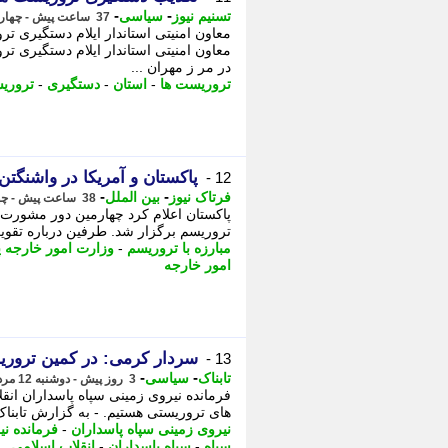
-
-
تسنیم نیوز
سیاسی
37 ساعت پیش - چهارشنبه 14 مرداد 1405، 10:45
معاون امنیتی استاندار ایلام دستگیری ت
معاون امنیتی استاندار ایلام دستگیری ت
در مر ز مهران ...
تروریست ها
-
استان
-
دستگیری
-
تروری
پاکستان و آمریکا در واشنگت
12 -
-
-
فرتاک نیوز
بین الملل
38 ساعت پیش - چهارشنبه 14 مرداد 1405، 09:40
پاکستان اعلام کرد چهارمین دور مشورت ها
تروریسم برگزار شد. طرفین درباره تقوی
مبارزه با تروریسم
-
وزارت امور خارجه پ
امور خارجه
سردار کرمی: در کمین تروری
13 -
-
-
تابناک
سیاسی
3 روز پیش - دوشنبه 12 مرداد 1405، 20:10
فرمانده نیروی زمینی سپاه پاسداران ان
های تروریستی هستیم. - به گزارش تابناک
نیروی زمینی سپاه پاسداران
-
فرمانده نی
سپاه
-
سپاه پاسداران
-
انقلاب اسلامی