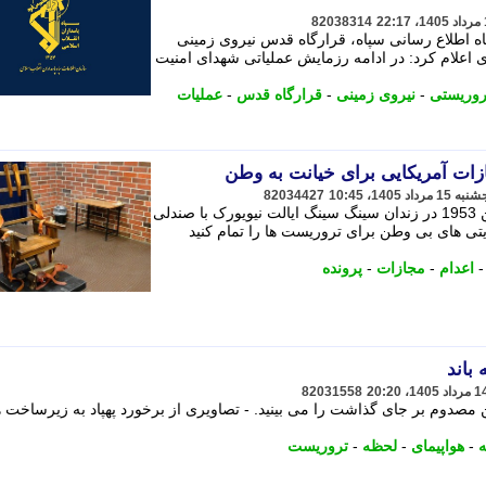
82038314
اه اطلاع رسانی سپاه، قرارگاه قدس نیروی زمینی
اد در اطلاعیه ای اعلام کرد: در ادامه رزمایش عملیاتی شهدای امنیت
روریستی
-
نیروی زمینی
-
قرارگاه قدس
-
عملیات
ازات آمریکایی برای خیانت به وطن
82034427
جولیوس و اتل روزنبرگ شامگاه 19 ژوئن 1953 در زندان سینگ سینگ ایالت نیویورک با صندلی
تی های بی وطن برای تروریست ها را تمام کنید
اعدام
-
مجازات
-
پرونده
باند
82031558
مصدوم بر جای گذاشت را می بینید. - تصاویری از برخورد پهپاد به زیرساخت 
ه
-
هواپیمای
-
لحظه
-
تروریست