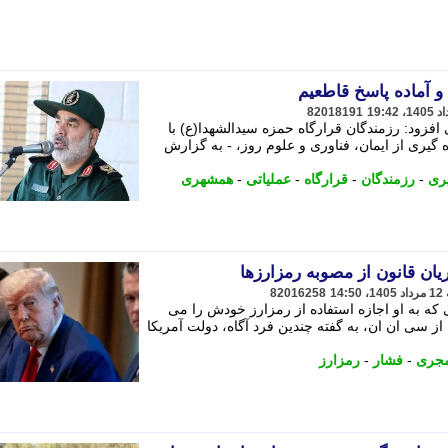
 آماده پاسخ قاطعیم
82018191
فزود: رزمندگان قرارگاه حمزه سیدالشهدا(ع) با
 گیری از ایمان، فناوری و علوم روز، - به گزارش
یری
-
رزمندگان
-
قرارگاه
-
عملیاتی
-
همشهری
ان قانون از مصوبه رمزارزها
82016258
 که به او اجازه استفاده از رمزارز خودش را می
از سی ان ان، به گفته چندین فرد آگاه، دولت آمریکا
جری
-
فشار
-
رمزارز