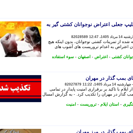
کلیپ جعلی اعتراض نوجوانان کشتی گیر به
82028589
 شده از تمرینات کشتی نوجوانان، بدون اینکه هیچ
نوان اعتراض به اعدام تروریست های آشوب های
وانان کشتی
-
اعتراض
-
اصفهان
-
سوء استفاده
ی بمب گذار در مهران
82027879
ایلام با تاکید بر برقراری امنیت پایدار در تمامی
ب گذار در مهران را تکذیب کرد. - به گزارش امسال
گیری
-
استان ایلام
-
تروریست
-
امنیت
ی بمب گذار در مرز مهران