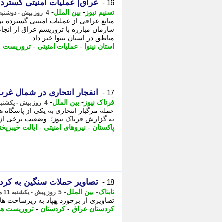
عراق| عملیات امنیتی گسترده 
16 -
-
-
تسنیم نیوز
بین الملل
4 روز پیش - دوشنبه 12 مرداد 1405، 04:15
منابع عراقی از عملیات امنیتی گسترده برا
سازمان مبارزه با تروریسم عراق از انج
مناطق در استان نینوا خبر داد.
استان نینوا
-
عملیات امنیتی
-
تروریست
-
انفجار انتحاری در شمال غرب پاکستان 7 کشت
17 -
-
-
فرتاک نیوز
بین الملل
4 روز پیش - یکشنبه 11 مرداد 1405، 19:30
به گزارش فرتاک نیوز؛ وضعیت برخی از ز
پاکستان
-
نیروهای امنیتی
-
ایالت خیبرپخت
تصاویر حملات سنگین به کرد
18 -
-
-
تابناک
بین الملل
5 روز پیش - یکشنبه 11 مرداد 1405، 11:25
تصاویری از برخورد پهپاد به زیرساخت های
کردستان عراق
-
کردستان
-
تروریست ها