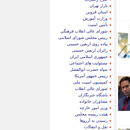
پویه آنلاین
بازار تهران
پیام نفت
استان قزوین
تابناک
وزارت آموزش
تازه نیوز
تأمین امنیت
تبیان
شورای عالی انقلاب فرهنگی
تجارت نیوز
رییس مجلس شورای اسلامی
تحریریه
پیاده روی اربعین حسینی
ترابر نیوز
زائران اربعین حسینی
ترفندباز
جمهوری اسلامی ایران
تریبون اقتصاد
مسئولیت های اجتماعی
تسنیم نیوز
سپاه حضرت ابوالفضل
تک ناک
رییس جمهور آمریکا
تکراتو
کمیسیون امنیت ملی
توریسم آنلاین
شورای عالی انقلاب
تولید نیوز
باشگاه خبرنگاران
تیتر فوری
مشاوران خانواده
تیکنا
وزیر امور خارجه
جاب ویژن
هیئت رییسه مجلس
جار نیوز
رسیدن به آرزوها
جالبتر
نقل و انتقالات