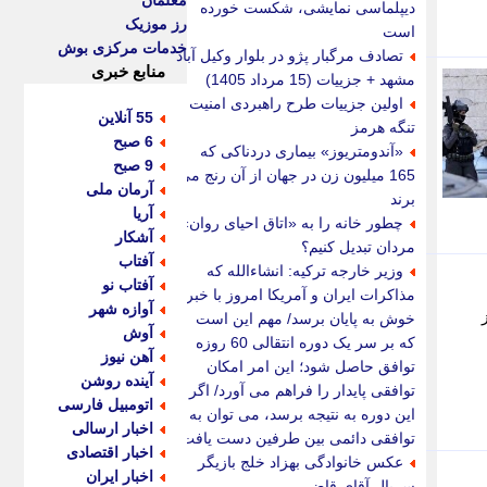
معلمان
دیپلماسی نمایشی، شکست خورده
رز موزیک
است
خدمات مرکزی بوش
تصادف مرگبار پژو در بلوار وکیل آباد
منابع خبری
مشهد + جزییات (15 مرداد 1405)
اولین جزییات طرح راهبردی امنیت
55 آنلاین
تنگه هرمز
6 صبح
«آندومتریوز» بیماری دردناکی که
9 صبح
165 میلیون زن در جهان از آن رنج می
آرمان ملی
برند
آریا
چطور خانه را به «اتاق احیای روان»
آشکار
مردان تبدیل کنیم؟
آفتاب
وزیر خارجه ترکیه: انشاءالله که
آفتاب نو
مذاکرات ایران و آمریکا امروز با خبر
آوازه شهر
خوش به پایان برسد/ مهم این است
آوش
که بر سر یک دوره انتقالی 60 روزه
آهن نیوز
توافق حاصل شود؛ این امر امکان
آینده روشن
توافقی پایدار را فراهم می آورد/ اگر
اتومبیل فارسی
این دوره به نتیجه برسد، می توان به
اخبار ارسالی
توافقی دائمی بین طرفین دست یافت
اخبار اقتصادی
عکس خانوادگی بهزاد خلج بازیگر
اخبار ایران
سریال آقای قاضی