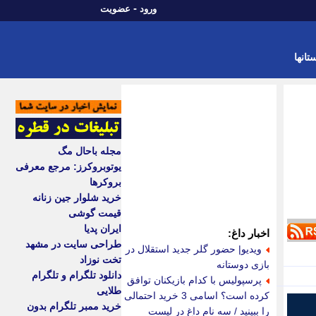
-
ورود
عضویت
تانها
مجله باحال مگ
یوتوبروکرز: مرجع معرفی
بروکرها
خرید شلوار جین زنانه
قیمت گوشی
ایران پدیا
اخبار داغ:
طراحی سایت در مشهد
ویدیو| حضور گلر جدید استقلال در
تخت نوزاد
بازی دوستانه
دانلود تلگرام و تلگرام
پرسپولیس با کدام بازیکنان توافق
طلایی
کرده است؟ اسامی 3 خرید احتمالی
خرید ممبر تلگرام بدون
را ببینید / سه نام داغ در لیست