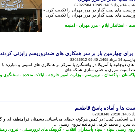
82027504
روریست های بمب گذار در مرز مهران را تکذیب کرد. -
روریست های بمب گذار در مرز مهران را تکذیب کرد.
ست
-
استاندار ایلام
-
مرز مهران
-
امنیت
ن برای چهارمین بار بر سر همکاری های ضدتروریسم رایزنی کردند
82026912
ی دوجانبه با آمریکا در واشنگتن با تمرکز بر همکاری های امنیتی و مبارزه با
ت امنیت مرزی و خنثی سازی شبکه های ...
اکستان
-
پاکستان
-
تروریسم
-
وزارت امور خارجه
-
ایالات متحده
-
سخنگوی و
ست ها و آماده پاسخ قاطعیم
82018348
قلاب اسلامی گفت: در کمینِ هرگونه خطای محاسباتی دشمنان فرامنطقه ای و 
، سردار محمد کرمی فرمانده نیروی زمینی ...
روی زمینی سپاه
-
سپاه پاسداران انقلاب
-
گروهک های تروریستی
-
نیروی زمین