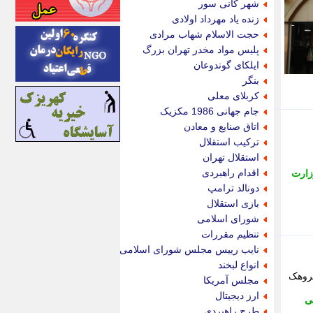
شهر کانی سور
اینتیتر
زنده یاد مهرداد اولادی
ایونا نیوز
حجت الاسلام شهاب مرادی
بازتاب آنلاین
پلیس مواد مخدر تهران بزرگ
باشگاه خبرنگاران
ایلکای گوندوعان
باغستان نیوز
بنگر
بامبوک
کربلای معلی
ببین و بخون
جام جهانی 1986 مکزیک
بدینسان
اتاق صنایع و معادن
بنکر
ترکیب استقلال
بیت ران
استقلال تهران
پارس فوتبال
اقدام راهبردی
زارت
پارسینه
دونالد ترامپ
پارسینه پلاس
بازی استقلال
پاز آنلاین
شورای اسلامی
پاس گل
تنظیم مقررات
پانا
نایب رییس مجلس شورای اسلامی
پرتو نیوز
انواع لبخند
پرسون
گروهک
مجلس آمریکا
پنجره نیوز
ارز دیجیتال
ی
پویامگ
طرح راهبردی