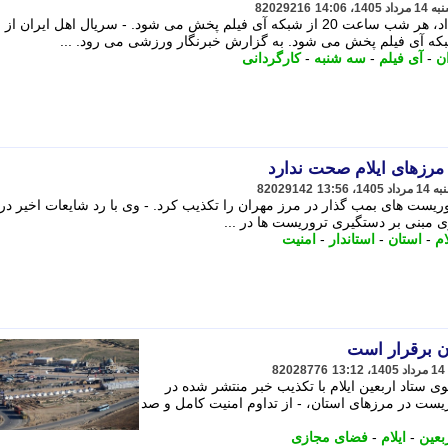
82029216
سریال «اهل ایران» از سه شنبه 13 مرداد، هر شب ساعت 20 از شبکه آی فیلم پخش می شود. - سریال اهل ایران 
ان
-
آی فیلم
-
سه شنبه
-
کارگردانی
مرزهای ایلام صحت ندارد
82029142
روریست های بمب گذار در مرز مهران را تکذیب کرد. - وی با رد شایعات اخیر در
 مبنی بر دستگیری تروریست ها در ...
ام
-
استان
-
استاندار
-
امنیت
ان برقرار است
82028776
 ستاد اربعین ایلام با تکذیب خبر منتشر شده در
یست در مرزهای استان، - از تداوم امنیت کامل و صد
بعین
-
ایلام
-
فضای مجازی