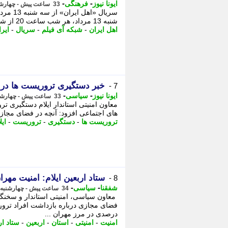
-
-
ایونا نیوز
فرهنگی
33 ساعت پیش - چهارشنبه 14 مرداد 1405، 14:06
شنبه 13 مرداد، هر شب ساعت 20 از شبکه آی فیلم پخش می شود. به گزارش خبرنگار ورزشی می رود. ...
اهل ایران
-
شبکه آی فیلم
-
سریال
-
ایر
خبر دستگیری تروریست ها در 
7 -
-
-
ایونا نیوز
سیاسی
33 ساعت پیش - چهارشنبه 14 مرداد 1405، 13:56
معاون امنیتی استاندار ایلام دستگیری ت
های اجتماعی افزود: آنچه در فضای مجازی
تروریست ها
-
دستگیری
-
تروریست
-
ایل
ستاد اربعین ایلام: امنیت مهر
8 -
-
-
شفقنا
سیاسی
34 ساعت پیش - چهارشنبه 14 مرداد 1405، 13:12
معاون سیاسی، امنیتی استاندار و سخنگوی
فضای مجازی درباره بازداشت افراد ترور
درصدی در مرز مهران ...
امنیت
-
امنیتی
-
استان
-
اربعین
-
ستاد ار