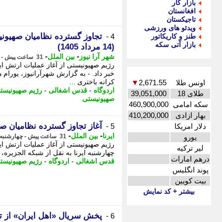
بازار کار
افغانستان
تاجیکستان
ویدئو های ورزشی
تجاوز گسترده نظامیان صهیون
طنز و کاریکاتور
4 -
بازار آتی سکه
(14 مرداد 1405)
-
-
شهر آرا نیوز
بین الملل
31 ساعت پیش - چهارشنبه 14 مرداد 1405، 16:32
رژیم صهیونیستی از آغاز عملیات ارتش ای
خبر داد. - به گزارش شهرآرانیوز، یورام 
کرانه باختری ...
اونس طلا
2,671.55
▼
اردوگاه
-
قدس اشغالی
-
رژیم صهیونیست
طلای 18
39,051,000
صهیونیستی
سکه امامی
460,900,000
بهار ازادی
410,200,000
آغاز تجاوز گسترده نظامیان 
دلار امریکا
5 -
-
-
ایرنا
بین الملل
یورو
31 ساعت پیش - چهارشنبه 14 مرداد 1405، 15:55
رژیم صهیونیستی از آغاز عملیات ارتش ای
لیر ترکیه
چهارشنبه ایرنا به نقل از شبکه الجزیره، ی
درهم امارات
قدس اشغالی
-
اردوگاه
-
رژیم صهیونیست
پوند انگلیس
بیت کویین
بیشتر + کد نمایش
پخش سریال «اهل ایران» از تل
6 -