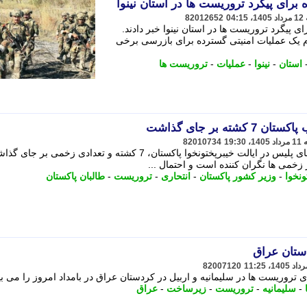
برای پیگرد تروریست ها در استان نینوا
82012652
ی پیگرد تروریست ها در استان نینوا خبر دادند.
ام یک عملیات امنیتی گسترده برای بازرسی برخی
استان
-
نینوا
-
عملیات
-
تروریست ها
ه بر جای گذاشت
82010734
حمله مرگبار انتحاری به یکی از پاسگاه های پلیس در ایالت خیبرپختونخوا پاکستان، 7 کشته و تعدادی زخمی ب
خمی ها نگران کننده است و احتمال ...
ونخوا
-
وزیر کشور پاکستان
-
انتحاری
-
تروریست
-
طالبان پاکستان
ستان عراق
82007120
 تروریست ها در سلیمانیه و اربیل در کردستان عراق در بامداد امروز را می بین
-
سلیمانیه
-
تروریست
-
زیرساخت
-
عراق