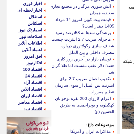
اخبار فوری
آتش سوزی مرگبار در مجتمع تجاری
از سه
اخبار لحظه ای
سعیدیه همدان
استقلال
قیمت بیت کوین امروز 14 مرداد
اسکناس
1405 چقدر است؟
اسمارتک نیوز
پرشدگی سدها به 58درصد رسید
اصلاحات نیوز
ماجرای ضریب 2.7 اینترنت چیست؟
اطلاعات آنلاین
شفاف سازی رگولاتوری درباره
اعتماد آنلاین
مصرف داخلی و بین الملل
افق امروز
نوسان بازار در آخرین روز کاری
 شبکه
افکارنیوز
هفته؛ دلار عقب نشست اما طلا گران
اقتصاد 100
شد
اقتصاد 24
تکذیب اعمال ضریب 2.7 برای
اقتصاد آزاد
اینترنت بین الملل از سوی سازمان
اقتصاد آنلاین
تنظیم مقررات
اقتصاد ایران
اعزام کاروان 200 نفره نوجوانان
اقتصاد معاصر
کهگیلویه و بویراحمدی به طریق
اقتصاد نیوز
الحسین (ع)
اکو ایران
اکوفارس
موضوعات داغ:
اکونگار
مذاکرات ایران و آمریکا