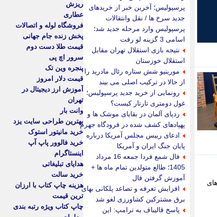
ریزش
پرسپولیس؛ آخرین خبر از خریدهای
عطاری
جدید سرخ ها / نقل وانتقالات
فروشگاه لوله و اتصالات
پرسپولیس وارد مرحله جدید شد؛
پخش زنده جام جهانی
اسامی 3 گزینه لو رفت
قیمت طلا دست دوم
نتیجه بازی استقلال تهران مقابل
سرور اچ پی
استقلال خوزستان
پنجره وین تک
مورینیو شش ستاره رئال مادرید را
قیمت دلار امروز
از حالا در ترکیب اصلی می بیند
آموزش ارز دیجیتال در
رونمایی از خرید جدید پرسپولیس؛
تهران
غول دومتری تارتار کیست؟
وانت بار
ردپای آلمان در بقایای موشک ها و
بهترین طراحی سایت یزد
پهپادهای کشف شده در فرودگاه جهرم
خرید مانیتور استوک
ادعای رییس مجلس آمریکا درباره
خرید فالوور پاپ آپ
پایان جنگ ایران و آمریکا
اینستاگرام
فال شمع فردا جمعه 16 مرداد
هدایای تبلیغاتی
1405؛ طالع متولدین تمام ماه ها +
خرید سالت
آموزش گرفتن فال
های
هزینه چاپ کتاب با ارزان
افزایش تعرفه و تصاعد پلکانی بهای
ترین قیمت
برق مشترکین کشاورزی لغو شد
چاپ کتاب ویژه رتبه بندی
پاسخ قالیباف به ترامپ: این