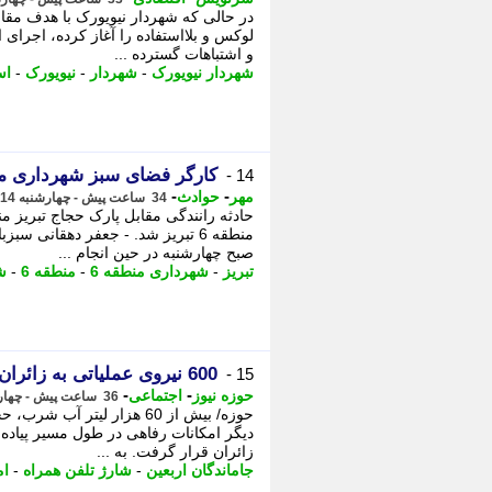
در حالی که شهردار نیویورک با هدف مقابل
لوکس و بلااستفاده را آغاز کرده، اجرا
و اشتباهات گسترده ...
شهردار نیویورک
-
شهردار
-
نیویورک
-
اس
کارگر فضای سبز شهرداری منطقه 6 تبریز در اثر تصاد
14 -
-
-
مهر
حوادث
34 ساعت پیش - چهارشنبه 14 مرداد 1405، 16:20
حادثه رانندگی مقابل پارک حجاج تبریز 
صبح چهارشنبه در حین انجام ...
تبریز
-
شهرداری منطقه 6
-
منطقه 6
-
ش
600 نیروی عملیاتی به زائران حسینی در قم خدمت کردند
15 -
-
-
حوزه نیوز
اجتماعی
36 ساعت پیش - چهارشنبه 14 مرداد 1405، 14:57
حوزه/ بیش از 60 هزار لیتر 
دیگر امکانات رفاهی در طول مسیر پیاده ر
زائران قرار گرفت. به ...
جاماندگان اربعین
-
شارژ تلفن همراه
-
ام