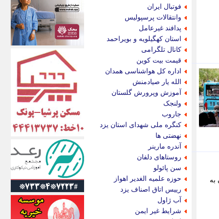
اکونیوز
فوتبال ایران
الف
وانتقالات پرسپولیس
انتشار آنلاین
پدافند غیرعامل
اندیشه قرن
استان کهگیلویه و بویراحمد
اندیشه معاصر
کانال تلگرامی
اندیشه ها
قیمت بیت کوین
انرژی پرس
اداره کل هواشناسی همدان
ای استخدام
الله یار صیادمنش
ایتنا
آموزش وپرورش گلستان
ایراف
ولنجک
ایران آرت
جاروب
ایران آنلاین
کنگره ملی شهدای استان یزد
ایران زندگی
نهضتی ها
ایران فوری
آندره مارینر
ایرانی روز
روستاهای دلفان
ایرانیتال
سن پائولو
ایرنا
حوزه علمیه الغدیر اهواز
 به
ایسکانیوز
رییس اتاق اصناف یزد
ایسنا
آب ژاول
ایکنا
شرایط غیر ایمن
ایلنا