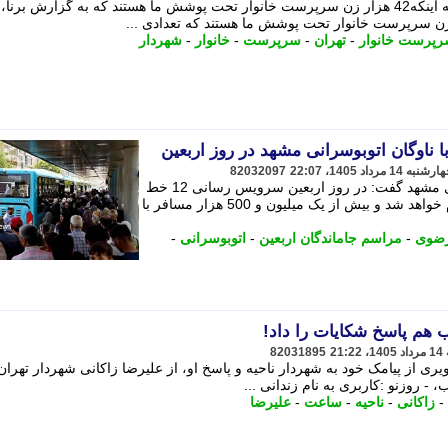
به گزارش برنا، شهردار تهران با اشاره به اینکه42 هزار زن سرپرست خانوار تحت پوشش ما هستند که به گزارش برنا،
رپرست خانوار
-
تهران
-
سرپرست
-
خانوار
-
شهردار
82032097
مدیرعامل سازمان اتوبوسرانی شهرداری مشهد گفت: در روز اربعین سرویس رسانی 12 خط
منتهی به حرم مطهر رضوی رایگان انجام خواهد شد و بیش از یک میلیون و 500 هزار مسافر با
رضوی
-
مراسم جاماندگان اربعین
-
اتوبوسرانی
-
82031895
صویری از پیامک خود به شهردار ناحیه و پاسخ او، از علیرضا زاکانی شهردار تهران
روزنو :کاربری به نام زندانی ...
-
زاکانی
-
ناحیه
-
ساعت
-
علیرضا