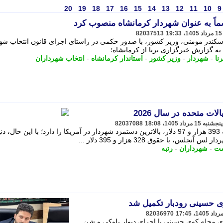
20
19
18
17
16
15
14
13
12
11
10
9
ماً به عنوان شهردار کرمانشاه منصوب کرد
82037513
اسکندر مومنی، وزیر کشور، با صدور حکمی در راستای اجرای قانون انتخاب شه
 به گزارش خبرگزاری برنا از کرمانشاه؛
نا
-
شهردار
-
وزیر کشور
-
استاندار کرمانشاه
-
انتخاب شهرداران
ات متحده در سال 2026
82037088
شهردار سان فرانسیسکو با حقوق سالانه 393 هزار و 97 دلار، بالاترین دستمزد شهردار در آمریکا را دارد؛ با این حال، 
 با حقوق 328 هزار و 395 دلار ...
ست
-
شهرداران
-
رتبه
ی حسینی رودبار تکمیل شد
82036970
زی محله کوی حسینی با اجرای دیوار بلوکی و شن