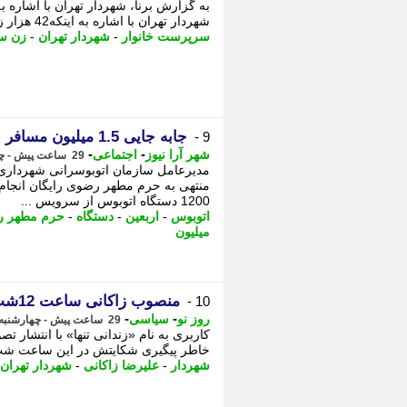
شهردار تهران با اشاره به اینکه42 هزار زن سرپرست خانوار تحت پوشش ما هستند که تعدادی ...
سرپرست خانوار
-
شهردار تهران
-
زن س
جابه جایی 1.5 میلیون مسافر با ناوگان اتوبوسرانی مشهد در روز اربعین
9 -
-
-
شهر آرا نیوز
اجتماعی
29 ساعت پیش - چهارشنبه 14 مرداد 1405، 22:07
1200 دستگاه اتوبوس از سرویس ...
اتوبوس
-
اربعین
-
دستگاه
-
حرم مطهر 
میلیون
منصوب زاکانی ساعت 12شب هم پاسخ شکایات را داد!
10 -
-
-
روز نو
سیاسی
29 ساعت پیش - چهارشنبه 14 مرداد 1405، 21:22
کاربری به نام «زندانی تنها» با انتشار ت
خاطر پیگیری شکایتش در این ساعت شب، - 
شهردار
-
علیرضا زاکانی
-
شهردار تهران