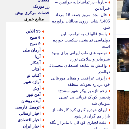
معلمان
«ناریا» در تماشاخانه جوانمرد –
رز موزیک
خبرآنلاین
خدمات مرکزی بوش
فال ابجد امروز جمعه 16 مرداد
منابع خبری
1405/ شاید آرزوی محالتان برآورده
شود
55 آنلاین
پاسخ قالیباف به ترامپ: این
6 صبح
دیپلماسی نمایشی، شکست خورده
9 صبح
است
آرمان ملی
توصیه های طب ایرانی برای بهبود
آریا
شیرمادر و سلامتی نوزاد
آشکار
واکنش به شایعه استعفای محمدباقر
آفتاب
ذوالقدر
آفتاب نو
رایزنی عراقچی و همتای موریتانی
آوازه شهر
خود درباره تحولات منطقه
آوش
زخم تازه بر پیکر شهر سنندج؛
آهن نیوز
پنجمین کودک قربانی بی عملی
آینده روشن
متولیان شد!
اتومبیل فارسی
ایران خودرو کاری کرد کارخانه از
اخبار ارسالی
بازار هم گران تر شود
اخبار اقتصادی
علت لجبازی کودکان با مادر از نگاه
اخبار ایران
متخصصان