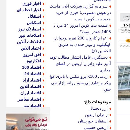
اخبار فوری
سرمایه گذاری شرکت ایلان ماسک
اخبار لحظه ای
در هوش مصنوعی؛ خبری از خرید
استقلال
جدید بیت کوین نیست
اسکناس
قیمت بیت کوین امروز 14 مرداد
اسمارتک نیوز
1405 چقدر است؟
اصلاحات نیوز
اعزام کاروان 200 نفره نوجوانان
اطلاعات آنلاین
کهگیلویه و بویراحمدی به طریق
اعتماد آنلاین
الحسین (ع)
افق امروز
دستگیری عامل انتشار مطالب توهین
افکارنیوز
آمیز علیه زائران اربعین در فضای
اقتصاد 100
مجازی
اقتصاد 24
ردمی K100 پرو مکس با باتری غول
اقتصاد آزاد
پیکر و شارژ بی سیم روانه بازار می
اقتصاد آنلاین
شود
اقتصاد ایران
اقتصاد معاصر
موضوعات داغ:
اقتصاد نیوز
ارز دیجیتال
اکو ایران
زائران اربعین
اکوفارس
استقلال خوزستان
اکونگار
اربعین حسینی