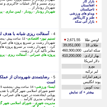
بازار کار
ریزی مسیر و آغاز عملیات خاکریزی و تسطی
افغانستان
شهردار رودبار از ...
تاجیکستان
شهردار رودبار
-
رودبار
-
ایمن سازی
-
پر
ویدئو های ورزشی
طنز و کاریکاتور
بازار آتی سکه
آسفالت ریزی شبانه با هدف ار
4 -
-
-
تسنیم نیوز
اقتصادی
12 ساعت پیش - پنجشنبه 15 مرداد 1405، 15:00
اونس طلا
2,671.55
▼
شهردار رشت بر تسریع پروژه های عمرانی
طلای 18
39,051,000
کرد. - شهردار رشت بر تسریع پروژه های
سکه امامی
460,900,000
معابر تأکید کرد. از رشت،
پروژه های عمرانی
-
آسفالت ریزی
-
پروژ
بهار ازادی
410,200,000
دلار امریکا
یورو
لیر ترکیه
درهم امارات
رضایتمندی شهروندان از عملک
5 -
پوند انگلیس
است
-
-
ایسنا
ورزشی
بیت کویین
14 ساعت پیش - پنجشنبه 15 مرداد 1405، 12:45
عضو شورای اسلامی شهر گرگان با تقدی
بیشتر + کد نمایش
پویایی ایجادشده در حوزه های عمرانی، 
و انتخاب مدیری کارآمد ...
مدیریت شهری
-
شورای اسلامی شهر گر