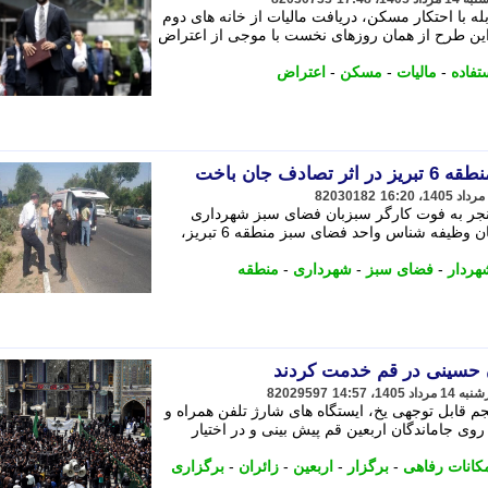
ه با احتکار مسکن، دریافت مالیات از خانه های دوم
ی این طرح از همان روزهای نخست با موجی از اعتراض
تفاده
-
مالیات
-
مسکن
-
اعتراض
ف جان باخت
82030182
منجر به فوت کارگر سبزبان فضای سبز شهرداری
منطقه 6 تبریز شد. - جعفر دهقانی سبزبان وظیفه شناس واحد فضای سبز منطقه 6 تبریز،
هردار
-
فضای سبز
-
شهرداری
-
منطقه
82029597
آب شرب، حجم قابل توجهی یخ، ایستگاه های شارژ تلفن همراه و
وی جاماندگان اربعین قم پیش بینی و در اختیار
کانات رفاهی
-
برگزار
-
اربعین
-
زائران
-
برگزاری