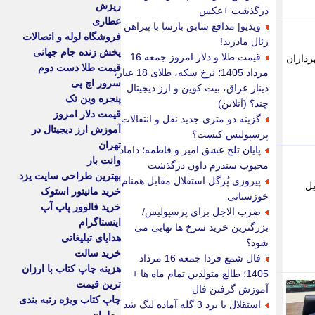
ریزش
درگذشت +عکس
عطاری
ویدیو| مدافع سابق بارسا با پیراهن
فروشگاه لوله و اتصالات
رئال مادرید!
پخش زنده جام جهانی
قیمت طلا و دلار امروز جمعه 16
رداران
قیمت طلا دست دوم
مرداد 1405؛ نرخ سکه، طلای 18 عیار،
سرور اچ پی
دینار عراق، بیت کوین و ارز دیجیتال
پنجره وین تک
چند؟ (آنلاین)
قیمت دلار امروز
گزینه دو متری جدید نقل و انتقالات
آموزش ارز دیجیتال در
پرسپولیس کیست؟
تهران
پایان تلخ عشق امیر و فاطمه؛ داماد
وانت بار
محبوب سندرم داون درگذشت
بهترین طراحی سایت یزد
پیروزی پُرگل استقلال مقابل همنام
دنیل
خرید مانیتور استوک
خوزستانی
خرید فالوور پاپ آپ
ضرب الاجل برای پرسپولیس/
اینستاگرام
بزرگترین خرید سرخ ها نهایی می
هدایای تبلیغاتی
شود؟
خرید سالت
فال شمع فردا جمعه 16 مرداد
هزینه چاپ کتاب با ارزان
1405؛ طالع متولدین تمام ماه ها +
ترین قیمت
آموزش گرفتن فال
چاپ کتاب ویژه رتبه بندی
استقلال با برد 3 گله آماده لیگ شد