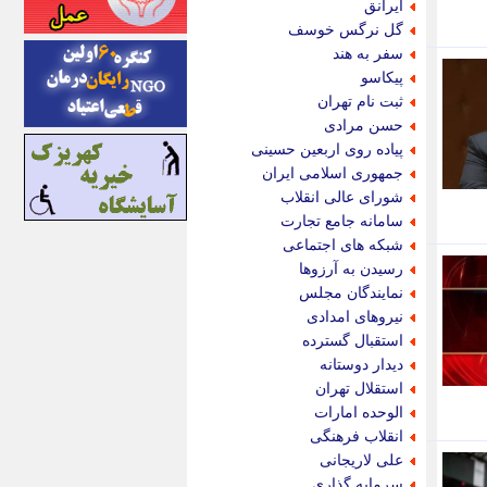
ایرانق
اینتیتر
گل نرگس خوسف
ایونا نیوز
سفر به هند
بازتاب آنلاین
پیکاسو
باشگاه خبرنگاران
ثبت نام تهران
باغستان نیوز
حسن مرادی
بامبوک
پیاده روی اربعین حسینی
ببین و بخون
جمهوری اسلامی ایران
بدینسان
شورای عالی انقلاب
بنکر
سامانه جامع تجارت
بیت ران
شبکه های اجتماعی
پارس فوتبال
رسیدن به آرزوها
پارسینه
نمایندگان مجلس
پارسینه پلاس
نیروهای امدادی
پاز آنلاین
استقبال گسترده
پاس گل
دیدار دوستانه
پانا
استقلال تهران
پرتو نیوز
الوحده امارات
پرسون
انقلاب فرهنگی
پنجره نیوز
علی لاریجانی
پویامگ
سرمایه گذاری