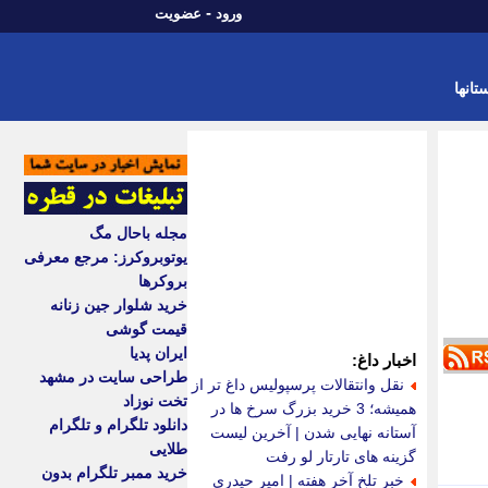
-
ورود
عضویت
تانها
مجله باحال مگ
یوتوبروکرز: مرجع معرفی
بروکرها
خرید شلوار جین زنانه
قیمت گوشی
ایران پدیا
اخبار داغ:
طراحی سایت در مشهد
نقل وانتقالات پرسپولیس داغ تر از
تخت نوزاد
همیشه؛ 3 خرید بزرگ سرخ ها در
دانلود تلگرام و تلگرام
آستانه نهایی شدن | آخرین لیست
طلایی
گزینه های تارتار لو رفت
خرید ممبر تلگرام بدون
خبر تلخ آخر هفته | امیر حیدری