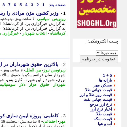
صفحه بعد
1
2
3
4
5
6
7
8
وزیر کشور، بیژن مرادی را رس
1 -
-
-
رونویس
سیاسی
7 ساعت پیش - پنجشنبه 15 مرداد 1405، 19:33
به گزارش خبرگزاری برنا از کرمانشاه؛ 
به گزارش خبرگزاری برنا از کرمانشاه؛ -
کرمانشاه
-
انتخاب شهردار
-
خبرگزاری بر
پست الکترونیکی:
بالاترین حقوق شهرداران در ایال
2 -
-
-
زیرنویس نیوز
بین الملل
9 ساعت پیش - پنجشنبه 15 مرداد 1405، 18:08
5 + 1
لوری، شهردار این شهر، - کارن بس، شهردار لس آنجلس،
یارانه ها
شهردار
-
حقوق
-
هزار
-
دلار
-
سوسیالی
مسکن مهر
قیمت جهانی طلا
قیمت روز طلا و ارز
قیمت جهانی نفت
نرخ ارز مرجع
اخبار نرخ ارز
قیمت طلا
کاظمی: پروژه ایمن سازی کو
3 -
قیمت سکه
-
-
مهر
اجتماعی
9 ساعت پیش - پنجشنبه 15 مرداد 1405، 17:45
آب و هوا
شهردار رودبار از تکمیل پروژه ایمن سا