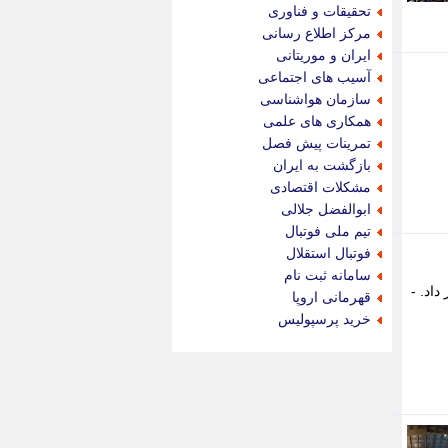
جام جم
تحقیقات و فناوری
جدید پرس
مرکز اطلاع رسانی
جماران
ایران و موریتانی
جوان ایرانی
آسیب های اجتماعی
جهان مانا
سازمان هواشناسی
جهان نگر
همکاری های علمی
جهان نیوز
تمرینات پیش فصل
چطور
بازگشت به ایران
چمپیونات
مشکلات اقتصادی
چمدون
ابوالفضل جلالی
چه خبر
تیم ملی فوتبال
حادثه 24
فوتبال استقلال
حرف تو
سامانه ثبت نام
حوادث پلاس
 داد. -
قهرمانی اروپا
حوزه نیوز
خرید پرسپولیس
خبر آنلاین
خبر جنوب
خبر سیاسی
خبر گردون
خبر ورزشی
خبرجو