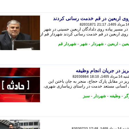
82031871
از خدمت رسانی 250 موکب در مسیر پیاده روی دلدادگان اربعین حسینی در شهر
مسیر پیاده روی اربعین در قم خدمت رسانی کردند شهردار قم از
بعین
-
اربعین
-
شهردار
-
شهر
-
شهردار قم
یز در جریان انجام وظیفه
82030864
ز در مقابل پارک حجاج، منجر به جان باختن این
وی انسانی مستعد خدمت در راستای زیباسازی شهری،
گر
-
وظیفه
-
شهردار
-
سبز
82030733