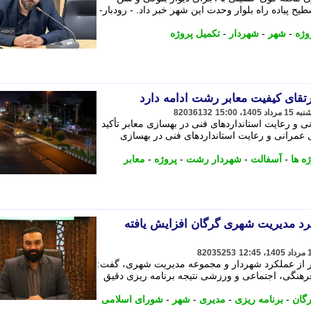
ح پیاده راه بلوار وحدت این شهر خبر داد. - رودبار-
وژه
-
شهر
-
شهردار
-
تکمیل پروژه
تقای کیفیت معابر رشت ادامه دارد
82036132
 و رعایت استانداردهای فنی در بهسازی معابر تأکید
 عمرانی و رعایت استانداردهای فنی در بهسازی
ه ها
-
آسفالت
-
شهردار رشت
-
پروژه
-
معابر
رد مدیریت شهری گرگان افزایش یافته
82035253
ر از عملکرد شهردار و مجموعه مدیریت شهری، گفت:
فرهنگی، اجتماعی و ورزشی نتیجه برنامه ریزی دقیق
گان
-
برنامه ریزی
-
مدیری
-
شهر
-
شورای اسلامی