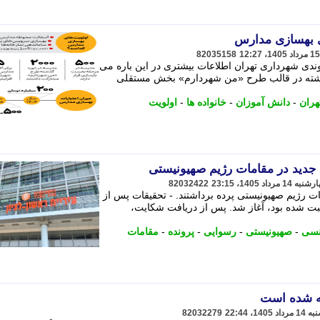
82035158
ی شهرداری تهران اطلاعات بیشتری در این باره می
ذشته در قالب طرح «من شهردارم» بخش مستقلی
ران
-
دانش آموزان
-
خانواده ها
-
اولویت
جدید در مقامات رژیم صهیونیستی
82032422
ت رژیم صهیونیستی پرده برداشتند. - تحقیقات پس از
ت شده بود، آغاز شد. پس از دریافت شکایت،
نسی
-
صهیونیستی
-
رسوایی
-
پرونده
-
مقامات
ه شده است
82032279