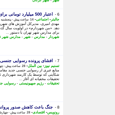
شهر
-
شهر گرگان
اعتبار 500 میلیارد تومانی برای بهسازی مدارس
6 -
-
-
جالبتر
اجتماعی
14 ساعت پیش - پنجشنبه 15 مرداد 1405، 12:27
مهدی امیری، مدیرکل آموزش های شهروند
دهد. «من شهردارم» در اولویت سال گ
برای مدارس شهر تهران با دستور ...
شهردار
-
مدارس
-
شهر
-
مدارس شهر ته
افشای پرونده رسوایی جنسی 
7 -
-
-
تسنیم نیوز
بین الملل
28 ساعت پیش - چهارشنبه 14 مرداد 1405، 23:15
منابع عبری از رسوایی جنسی جدید مقاما
شکایتی که توسط یک کارمند شهرداری ثب
تحقیقات مخفیانه ای آغاز ...
تحقیقات
-
رژیم صهیونیستی
-
رسوایی ج
جنگ باعث کاهش صدور پروان
8 -
-
-
رونویس
اقتصادی
28 ساعت پیش - چهارشنبه 14 مرداد 1405، 22:44