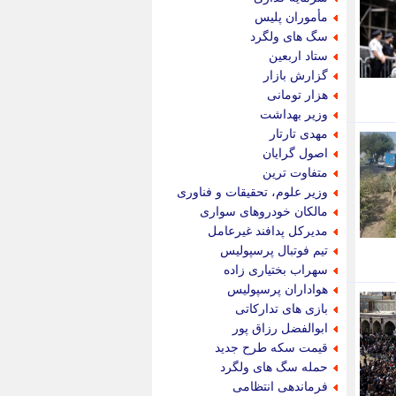
پویه آنلاین
مأموران پلیس
پیام نفت
سگ های ولگرد
تابناک
ستاد اربعین
تازه نیوز
گزارش بازار
تبیان
هزار تومانی
تجارت نیوز
وزیر بهداشت
تحریریه
مهدی تارتار
ترابر نیوز
اصول گرایان
ترفندباز
متفاوت ترین
تریبون اقتصاد
وزیر علوم، تحقیقات و فناوری
تسنیم نیوز
مالکان خودروهای سواری
تک ناک
مدیرکل پدافند غیرعامل
تکراتو
تیم فوتبال پرسپولیس
توریسم آنلاین
سهراب بختیاری زاده
تولید نیوز
هواداران پرسپولیس
تیتر فوری
بازی های تدارکاتی
تیکنا
ابوالفضل رزاق پور
جاب ویژن
قیمت سکه طرح جدید
جار نیوز
حمله سگ های ولگرد
جالبتر
فرماندهی انتظامی