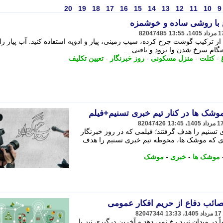
20
19
18
17
16
15
14
13
12
11
10
9
 با روشی ساده و خوشمزه
82047485
ز ترکیب گوشت چرخ کرده، سیب زمینی، پیاز و ادویه استفاده کنید. آب پیاز را ک
نگام سرخ شدن وا نرود و بافتی ...
-
کتلت
-
منزل مسکونی
-
روز خبرنگار
-
تعیین تکلیف
موشک ها در کنار تیم خبری تسنیم+فیلم
82047426
سنیم را هدف گرفتند؛ فیلمی که در روز خبرنگار
ای که موشک ها، محوطه تیم خبری تسنیم را هدف
موشک ها
-
خبری
-
موشک
صائب دفاع از حریم افکار عمومی
82047344
 در میدان نبرد رخ نمی دهد و آخرین درگیری نیز با