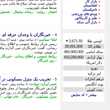
بازار کار
خاموش شدن صدای سلاح ها پایان نمی یابد
افغانستان
صدها شبکه تلویزیونی،
تاجیکستان
انفجار
-
روایت
-
رسانه دیجیتال
-
نخستین
ویدئو های ورزشی
طنز و کاریکاتور
بازار آتی سکه
خبرنگاران با وجدان حرفه ای خ
4 -
-
-
ایلنا
سیاسی
2 ساعت پیش - شنبه 17 مرداد 1405، 12:42
اونس طلا
2,671.55
▼
رییس مرکز روابط عمومی و اطلاع رسانی
طلای 18
39,051,000
رسانی، گفت: خبرنگاران نمی گذارند واقعی
سکه امامی
460,900,000
در توییتی نوشت: ...
روابط عمومی و اطلاع رسانی
-
خبرنگار
-
بهار ازادی
410,200,000
-
روز خبرنگار
دلار امریکا
یورو
لیر ترکیه
درهم امارات
تخریب یک منزل مسکونی در آباد
5 -
-
-
پوند انگلیس
عصر ایران
حوادث
2 ساعت پیش - شنبه 17 مرداد 1405، 12:35
بیت کویین
تعیین تکلیف برای خبرنگاران در روز خبرنگ
بیشتر + کد نمایش
منزل مسکونی
-
خبرنگار
-
جام جهانی
-
آ