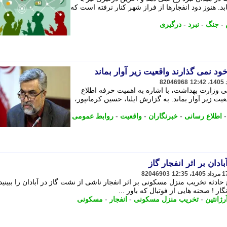
. هنوز دود انفجارها از فراز شهر کنار نرفته است که
-
جنگ
-
نبرد
-
درگیری
ود نمی گذارند واقعیت زیر آوار بماند
82046968
 وزارت بهداشت، با اشاره به اهمیت حرفه اطلاع
ت زیر آوار بماند. به گزارش ایلنا، حسین کرمانپور،
اطلاع رسانی
-
خبرنگاران
-
واقعیت
-
روابط عمومی
ان بر اثر انفجار گاز
82046903
ار ! صحنه هایی از فوتبال که باور ...
رژانتین
-
تخریب منزل مسکونی
-
انفجار
-
مسکونی