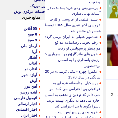
معلمان
وضعیت
رز موزیک
پرسپولیس و دو خرید بلندمدت در
خدمات مرکزی بوش
آستانه نهایی سازی
منابع خبری
ببینید| فیلمی از عروسی و کارت
عروسی اکبر عبدی سال 1365 توسط
55 آنلاین
همسرش منتشر شد
6 صبح
شادمهر عقیلی به ایران برمی گردد؟
9 صبح
رقم نجومی رضایتنامه مدافع
آرمان ملی
موردنظر پرسپولیس لو رفت
آریا
خون های ماندگار|هومن؛ سربازی که
آشکار
آرزوی پاسداری را به آسمان
آفتاب
برد+تصویر
آفتاب نو
عکس| چهره «نیکی کریمی» در 20
آوازه شهر
سالگی در سال 1370
آوش
پزشکیان: متأسفانه عده ای به
آهن نیوز
عراقچی بی احترامی می کنند؛ من
آینده روشن
گزارش خبرنگار صداوسیما از محل وقوع حادثه تخریب منزل مسکونی بر اثر انفجار ناشی از نشت گاز در آبادان را ببینید. - 2
نمی دانم کدام دین و مذهب به انسان
اتومبیل فارسی
اجازه می دهد به دیگری تهمت بزند،
اخبار ارسالی
ناسزا بگوید یا بی احترامی کند
اخبار اقتصادی
خرید بعدی پرسپولیس بست!
اخبار ایران
پزشکیان: در شورای امنیت 12 یا 13