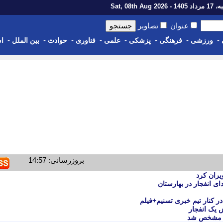
1 - Sat, 08th Aug 2026
عنوان
تصاویر
-
-
-
-
-
-
-
-
ورزشی
فرهنگی
پزشکی
علمی
فناوری
حوادث
بین الملل
اس
بروزرسانی: 14:57
ی انفجار در بهارستان
ر کنار تیم خبری تسنیم+فیلم
 یک انفجار
م مشخص شد