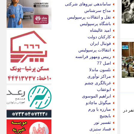
اکونیوز
ساماندهی نیروهای شرکتی
الف
مداح سرشناس
انتشار آنلاین
نقل و انتقالات پرسپولیس
اندیشه قرن
باشگاه پرسپولیس
اندیشه معاصر
امید عالیشاه
اندیشه ها
کارکنان دولت
انرژی پرس
فوتبال ایران
ای استخدام
انتقالات پرسپولیس
ایتنا
رییس ومهور فرانسه
ایراف
اصل 77
ایران آرت
نلسون ماندلا
ایران آنلاین
مراکز نوآوری
ایران زندگی
غربالگری چشم
ایران فوری
ابوعقاب
ایرانی روز
ابراهیم الموسوی
ایرانیتال
میگوئل ماچادو
ایرنا
مبارزه با ورم
فر در
ایسکانیوز
بایچتیچ
ایسنا
تفسیر نور
ایکنا
فساد ستیزی
ایلنا