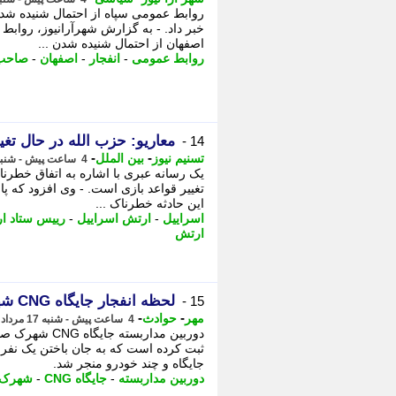
روابط عمومی سپاه از احتمال شنیده شد
خبر داد. - به گزارش شهرآرانیوز، روا
اصفهان از احتمال شنیده شدن ...
روابط عمومی
-
انفجار
-
اصفهان
-
صاحب 
معاریو: حزب الله در حال تغ
14 -
-
-
تسنیم نیوز
بین الملل
4 ساعت پیش - شنبه 17 مرداد 1405، 10:25
یک رسانه عبری با اشاره به اتفاق خطرناک
تغییر قواعد بازی است. - وی افزود که پاس
این حادثه خطرناک ...
اسراییل
-
ارتش اسراییل
-
رییس ستاد ا
ارتش
لحظه انفجار جایگاه CNG شهرستان صحنه در دوربین مداربسته
15 -
-
-
مهر
حوادث
4 ساعت پیش - شنبه 17 مرداد 1405، 10:10
دوربین مداربست
ثبت کرده است که به جان باختن یک نفر
جایگاه و چند خودرو منجر شد.
دوربین مداربسته
-
جایگاه CNG
-
شهرک 