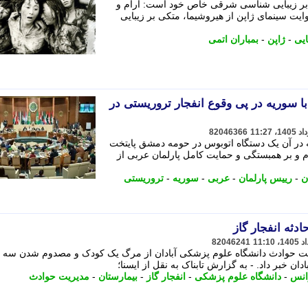
 بر زیبایی شناسی شرقی خاص خود است: آرام و
ایت سینمای ژاپن از هیروشیما، متکی بر زیبایی
ایی
-
ژاپن
-
بمباران اتمی
ا سوریه در پی وقوع انفجار تروریستی در
82046366
 در آن یک دستگاه اتوبوس در حومه دمشق پایتخت
و بر همبستگی و حمایت کامل پارلمان عربی از
ن
-
رییس پارلمان
-
عربی
-
سوریه
-
تروریستی
دثه انفجار گاز
82046241
یت حوادث دانشگاه علوم پزشکی آبادان از مرگ یک کودک و مصدوم شدن سه ن
ان خبر داد. - به گزارش تابناک به نقل از ایسنا؛
انس
-
دانشگاه علوم پزشکی
-
انفجار گاز
-
بیمارستان
-
مدیریت حوادث