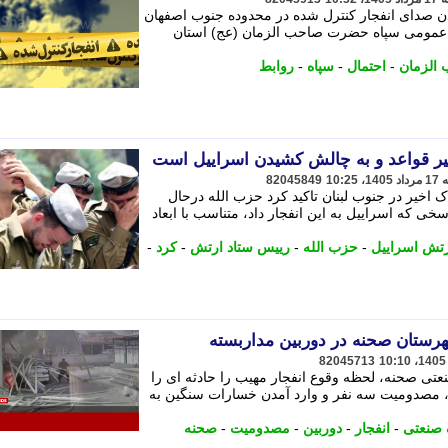
ن صدای انفجار کنترل شده در محدوده جنوب اصفهان
بط عمومی سپاه حضرت صاحب الزمان (عج) استان
الزمان
-
احتمال
-
سپاه
-
روابط
ییر قواعد و به چالش کشیدن اسراییل است
82045849
 اخیر در جنوب لبنان تاکید کرد حزب الله درحال
خی که اسراییل به این انفجار داد، متناسب با ابعاد
رتش اسراییل
-
حزب الله
-
رییس ستاد ارتش
-
کرد
-
82045713
ه جایگاه CNG شهرک صنعتی صحنه، لحظه وقوع انفجار مهیب را حادثه ای را
، مصدومیت سه نفر و وارد آمدن خسارات سنگین به
صنعتی
-
انفجار
-
دوربین
-
مصدومیت
-
صحنه