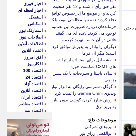
اخبار فوری
نفر حق رأی داشتند و 12 نفر صحبت
اخبار لحظه ای
کردند و از موضع ما [درخصوص توافق]
استقلال
دفاع کردند / نه تنها مخالفتی نبود، بلکه
اسکناس
فرماندهان درباره ضرورت این تصمیم
ن باختن
اسمارتک نیوز
توجیح می کردند /عده ای می گفتند
اصلاحات نیوز
فلانی در آن جلسه تهدید کرده و
اطلاعات آنلاین
دیگران را وادار به پذیرش توافق کرده
اعتماد آنلاین
است؛ مگر آن فرما
افق امروز
نقشه اپل برای استفاده از تراشه
افکارنیوز
های CXMT شکست خورد
اقتصاد 100
سالاد پاستا و سبزیجات با یک سس
اقتصاد 24
رژیمی
اقتصاد آزاد
گوگل دسترسی رایگان به ابزار تولید
اقتصاد آنلاین
ویدیوی Gemini Omni را تمدید کرد
اقتصاد ایران
روش شارژ کردن گوشی بدون نیاز
اقتصاد معاصر
به پریز برق
اقتصاد نیوز
اکو ایران
موضوعات داغ:
اکوفارس
نیروهای شرکتی
اکونگار
ابوالفضل رزاق پور