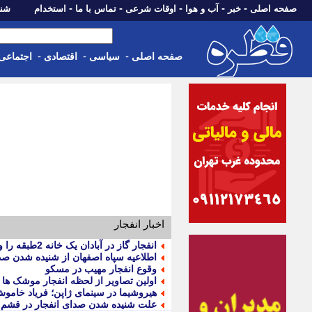
-
-
-
-
-
صفحه اصلی
خبر
آب و هوا
اوقات شرعی
تماس با ما
استخدام
شنبه، 17 مرداد 405
-
-
-
صفحه اصلی
سیاسی
اقتصادی
اجتماعی
اخبار انفجار
انفجار گاز در آبادان یک خانه 2طبقه را ویران کرد
اطلاعیه سپاه اصفهان از شنیده شدن صدا
وقوع انفجار مهیب در مسکو
اولین تصاویر از لحظه انفجار موشک ها د
هیروشیما در سینمای ژاپن؛ فریاد خاموش
علت شنیده شدن صدای انفجار در قش