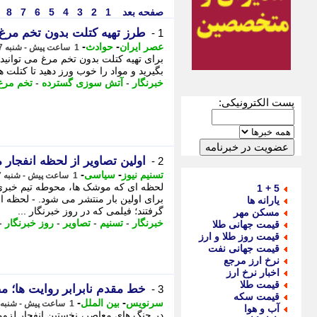
صفحه بعد
1
2
3
4
5
6
7
8
طرز تهیه کتلت بدون تخم مرغ
1 -
-
-
عصر ایران
حوادث
1 ساعت پیش - شنبه 17 مرداد 1405، 13:55
برای تهیه کتلت بدون تخم مرغ می توانید ا
بگیرید و مواد را خوب ورز دهید تا کتلت ه
خبرنگار
-
آتش سوزی گسترده
-
تخم مرغ
پست الکترونیکی:
اولین تصاویر از لحظه انفجار 
2 -
-
-
تسنیم نیوز
سیاسی
1 ساعت پیش - شنبه 17 مرداد 1405، 13:45
لحظه ای که موشک ها، محوطه تیم خبری ت
5 + 1
برای اولین بار منتشر می شود. - لحظه 
یارانه ها
گرفتند؛ فیلمی که در روز خبرنگار ...
مسکن مهر
خبرنگار
-
تسنیم
-
تصاویر
-
روز خبرنگار
-
قیمت جهانی طلا
قیمت روز طلا و ارز
قیمت جهانی نفت
نرخ ارز مرجع
اخبار نرخ ارز
قیمت طلا
خط مقدم نابرابر روایت ها؛ م
3 -
قیمت سکه
-
-
سرنویس
بین الملل
1 ساعت پیش - شنبه 17 مرداد 1405، 13:33
آب و هوا
در جنگ های معاصر، نخستین انفجار لزوماً