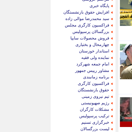
پویه آنلاین
پایگاه خبری
پیام نفت
افزایش حقوق بازنشستگان
تابناک
سید محمدرضا موالی زاده
تازه نیوز
فراکسیون کارگری مجلس
تبیان
بزرگسالان پرسپولیس
تجارت نیوز
فروش محصولات سایپا
تحریریه
چهارمحال و بختیاری
ترابر نیوز
استاندار خوزستان
ترفندباز
نماینده ولی فقیه
تریبون اقتصاد
امام جمعه شهرکرد
تسنیم نیوز
مشاور رییس جمهور
تک ناک
برنامه زمانبندی
تکراتو
فراکسیون کارگری
توریسم آنلاین
حقوق بازنشستگان
تولید نیوز
تیم نیروی زمینی
تیتر فوری
رژیم صهیونیستی
تیکنا
مشکلات کارگران
جاب ویژن
ترکیب پرسپولیس
جار نیوز
خبرگزاری تسنیم
جالبتر
لیست بزرگسالان