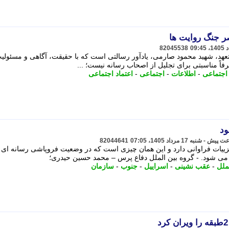
ر جنگ روایت ها
82045538
عهد، شهید محمود صارمی، یادآور رسالتی است که با حقیقت، آگاهی و مسئولی
اً مناسبتی برای تجلیل از اصحاب رسانه نیست؛ ...
اجتماعی
-
اطلاعات
-
اجتماعی
-
اعتماد اجتماعی
ود
82044641
زییات فراوانی دارد و این همان چیزی است که در وضعیت فروپاشی رسانه ای 
ی شود. - گروه بین الملل دفاع پرس – محمد حسین حیدری؛
ملل
-
عقب نشینی
-
اسراییل
-
جنوب
-
سازمان