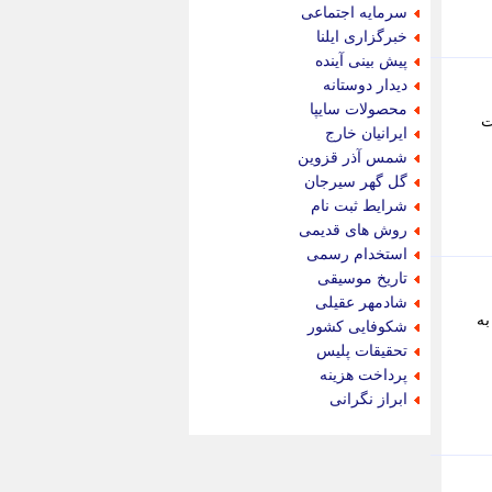
جام جم
سرمایه اجتماعی
جدید پرس
خبرگزاری ایلنا
جماران
پیش بینی آینده
جوان ایرانی
دیدار دوستانه
جهان مانا
محصولات سایپا
ت
جهان نگر
ایرانیان خارج
جهان نیوز
شمس آذر قزوین
چطور
گل گهر سیرجان
چمپیونات
شرایط ثبت نام
چمدون
روش های قدیمی
چه خبر
استخدام رسمی
حادثه 24
تاریخ موسیقی
حرف تو
شادمهر عقیلی
حوادث پلاس
به
شکوفایی کشور
حوزه نیوز
تحقیقات پلیس
خبر آنلاین
پرداخت هزینه
خبر جنوب
ابراز نگرانی
خبر سیاسی
خبر گردون
خبر ورزشی
خبرجو