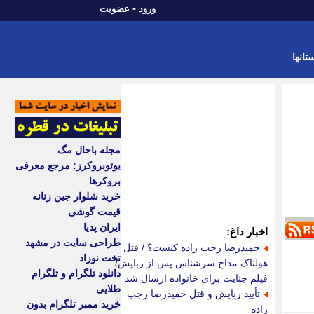
-
ورود
عضویت
تانها
مجله باحال مگ
یوتوبروکرز: مرجع معرفی
بروکرها
خرید شلوار جین زنانه
قیمت گوشی
ایران پدیا
اخبار داغ:
طراحی سایت در مشهد
حمیدرضا رجب زاده کیست؟ / قتل
تخت نوزاد
هولناک مداح سرشناس پس از ربایش/
دانلود تلگرام و تلگرام
فیلم جنایت برای خانواده ارسال شد
طلایی
تأیید ربایش و قتل حمیدرضا رجب
خرید ممبر تلگرام بدون
زاده