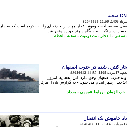
82046636
سته جایگاه CNG شهرک صنعتی صحنه، لحظه وقوع انفجار مهیب را حادثه ای را ثبت کرده است که به جا
خسارات سنگین به جایگاه و چند خودرو منجر شد.
صنعتی
-
انفجار
-
مصدومیت
-
صحنه
-
لحظه
ار کنترل شده در جنوب اصفهان
82046613
ه جنوب اصفهان وجود دارد. این انفجارها امروز
شنبه 17 مرداد ماه از ساعت 10 صبح تا 14 بعد ازظهر انجام می شود. - به گزارش بازرا، مرکز
حب الزمان
-
روابط عمومی
-
مرداد
یاد خاموش یک انفجار
82046408