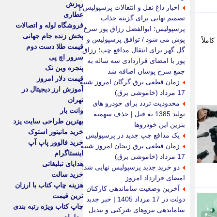
ریزش
اخبار داغ نقل و انتقالات پرسپولیس |
عطاری
تصمیم نهایی برای گزینه جذاب
فروشگاه لوله و اتصالات
پرسپولیس؛ ابوالفضل رزاق پور سرخ
پخش زنده جام جهانی
پوش می شود / توافق پرسپولیس و
املاً
قیمت طلا دست دوم
گل گهر برای انتقال مدافع چپ؛ رزاق
سرور اچ پی
پور با امضای قراردادی سه ساله به
پنجره وین تک
جمع سرخ پوشان اضافه شد
قیمت دلار امروز
زمان قطعی برق گرگان امروز شنبه
آموزش ارز دیجیتال در
17 مرداد (خاموشی برق)
تهران
محدودیت تردد برای خودرو های
وانت بار
تولید 1385 به قبل | حذف سهمیه
بهترین طراحی سایت یزد
بنزین این خودروها
خرید مانیتور استوک
یک مدافع چپ جدید در پرسپولیس
خرید فالوور پاپ آپ
زمان قطعی برق زنجان امروز شنبه
اینستاگرام
17 مرداد (خاموشی برق)
هدایای تبلیغاتی
دو خرید جدید پرسپولیس نهایی شد؛
خرید سالت
امضای قرارداد امروز
هزینه چاپ کتاب با ارزان
آخرین وضعیت ساماندهی کارکنان
ترین قیمت
دولت در 17 مرداد 1405 | خبر جدید
چاپ کتاب ویژه رتبه بندی
ساماندهی نیروهای شرکتی و تبدیل