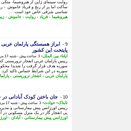
روایت سینمای ژاپن از هیروشیما، متکی
ساکت اما پر از رنج و فریاد خاموش. - رو
شناسی شرقی خاص خود است: ...
هیروشیما
-
فریاد
-
روایت
-
خاموش
-
زیب
ابراز همبستگی پارلمان عربی ب
9 -
پایتخت این کشور
-
-
ایلنا
بین الملل
3 ساعت پیش - شنبه 17 مرداد 1405، 11:27
رییس پارلمان عربی انفجار تروریستی که
سوریه هدف قرار گرفت را شدیدا محکوم 
سوریه در این شرایط حساس تاکید کرد.
پارلمان عربی
-
انفجار تروریستی
-
پارلما
جان باختن کودک آبادانی در حا
10 -
-
-
تابناک
حوادث
3 ساعت پیش - شنبه 17 مرداد 1405، 11:10
رییس اورژانس پیش بیمارستانی و مدیر
پی انفجار گاز در یک منزل مسکونی در آباد
اورژانس پیش بیمارستانی
-
آبادان
-
اورژ