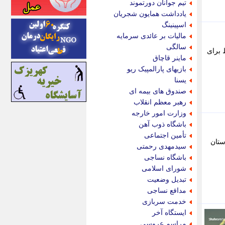
تیم جوانان دورتموند
اینتیتر
یادداشت همایون شجریان
ایونا نیوز
اسپینینگ
بازتاب آنلاین
مالیات بر عائدی سرمایه
باشگاه خبرنگاران
سالگی
 برای
باغستان نیوز
ماینر قاچاق
بامبوک
بازیهای پارالمپیک ریو
ببین و بخون
یسنا
بدینسان
صندوق های بیمه ای
بنکر
رهبر معظم انقلاب
بیت ران
وزارت امور خارجه
پارس فوتبال
باشگاه ذوب آهن
پارسینه
تأمین اجتماعی
صفه، بهارستان
پارسینه پلاس
سیدمهدی رحمتی
پاز آنلاین
باشگاه نساجی
پاس گل
شورای اسلامی
پانا
تبدیل وضعیت
پرتو نیوز
مدافع نساجی
پرسون
خدمت سربازی
پنجره نیوز
ایستگاه آخر
پویامگ
مراسم عروسی