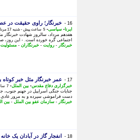
خبرنگار؛ راوی حقیقت در عص
16 -
-
-
ایرنا
سیاسی
5 ساعت پیش - شنبه 17 مرداد 1405، 09:45
هفدهم مرداد، سالروز شهادت خبرنگار مت
اجتماعی گره خورده است. - این روز، صرف
خبرنگار
-
روایت
-
خبرنگاران
-
مسئولیت 
عمر خبرنگار مثل خبر کوتاه ب
17 -
-
-
خبرگزاری دفاع مقدس
بین الملل
7 ساعت پیش - شنبه 17 مرداد 1405، 07:05
جنایات جنگی اسراییل در جهنم جنوب، ج
دست فراموشی سپرده و به مرور عادی م
خبرنگار
-
سازمان عفو بین الملل
-
بین ال
انفجار گاز در آبادان یک خانه 2طبقه را ویران کرد
18 -