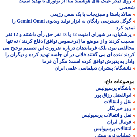
وی دیگر عینک های هوشمند متا؛ از نوآوری تا تهدید امنیت
صی
الاد پاستا و سبزیجات با یک سس رژیمی
گوگل دسترسی رایگان به ابزار تولید ویدیوی Gemini Omni را
ید کرد
پزشکیان: در شورای امنیت 12 یا 13 نفر حق رأی داشتند و 12 نفر
ت کردند و از موضع ما [درخصوص توافق] دفاع کردند / نه تنها
لفتی نبود، بلکه فرماندهان درباره ضرورت این تصمیم توجیح می
ند /عده ای می گفتند فلانی در آن جلسه تهدید کرده و دیگران را
ار به پذیرش توافق کرده است؛ مگر آن فرما
انشگاه؛ پیشران دیپلماسی علمی ایران
ضوعات داغ:
اشگاه پرسپولیس
بوالفضل رزاق پور
قل و انتقالات
وز خبرنگار
قل و انتقالات پرسپولیس
وتبال ایران
نتقالات پرسپولیس
ملیات تروریستی