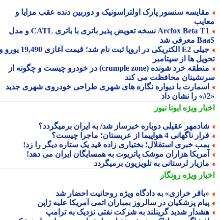
قایسه سنسور پارک اولتراسونیک و دوربین دنده عقب مزایا و
ایب
Arcfox Beta T1 نسخه تعویض پذیر باتری با باتری CATL و مدل
معرفی شد
جیلی E2 الکتریکی در اروپا ثبت نام شد؛ قیمت آغازی 19,490 یورو و
ویل ها از سپتامبر
منطقه خرد شونده (crumple zone) در خودرو چیست و چگونه از
نشینان محافظت می کند
سمارت با دیواره نگاره های شهری طراحی خودروی شهری جدید
بار ویژه
ایونا نیوز
ادمهر عقیلی دوباره خبرساز شد/ به ایران برمیگردد؟
ار ناگهانی 4 هواپیما از عربستان؛ ماجرا چیست؟
مب خبری استقلال؛ بختیاری زاده قید یک ستاره دیگر را زد!
مریکا هزاران موشک پاتریوت به همسایگان ایران می دهد!
ازیار لرستانی به تلویزیون برمیگردد
بار ویژه
رونگار
باقر خرازی» به دادگاه ویژه روحانیت احضار شد
یام پزشکیان در سالروز بمباران اتمی آمریکا علیه ژاپن
شدار شدید گرینلند به شرکت نفتی نزدیک به ترامپ