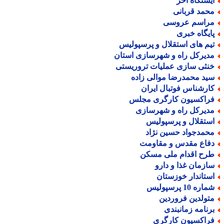
یستگاه آخر
حمد قربانی
راسم عروسی
ایگاه خبری
یم های استقلال و پرسپولیس
دیرکل راه و شهرسازی استان
نثی سازی عملیات تروریستی
ید محمدرضا موالی زاده
ارشناس فوتبال ایران
راکسیون کارگری مجلس
دیرکل راه و شهرسازی
ستقلال و پرسپولیس
حمدجواد حسین نژاد
فاع مقدس و مقاومت
رح اقدام ملی مسکن
ازمان غذا و دارو
ستاندار خوزستان
اره 10 پرسپولیس
تولدین فروردین
رنامه زمانبندی
راکسیون کارگری