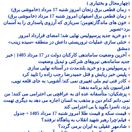
ارمحال و بختیاری )
ان قطعی برق زنجان امروز شنبه 17 مرداد (خاموشی برق)
ان قطعی برق اصفهان امروز شنبه 17 مرداد (خاموشی برق)
ون های ماندگار|هومن؛ سربازی که آرزوی پاسداری را به آسمان
+تصویر
و خرید جدید پرسپولیس نهایی شد؛ امضای قرارداد امروز
نثی سازی عملیات تروریستی داعش در منطقه «سیده زینب»
شق
آخرین وضعیت ساماندهی کارکنان دولت در 17 مرداد 1405 | خبر
د ساماندهی نیروهای شرکتی و تبدیل وضعیت
رسپولیس و دو خرید بلندمدت در آستانه نهایی سازی
لیس خبر ربایش و قتل حمیدرضا رجب زاده را تایید کرد
ادر فنی تیم ملی تغییری نمی کند/ آشوبی: به جای قلعه نویی،
اسیون باید برنامه بدهد!
زشکیان: متأسفانه عده ای به عراقچی بی احترامی می کنند؛ من
 دانم کدام دین و مذهب به انسان اجازه می دهد به دیگری تهمت
د، ناسزا بگوید یا بی احترامی کند
مت سکه و قیمت طلا امروز شنبه 17 مرداد 1405 + جدول
یلم/چرا رهبر شهید انقلاب به پناهگاه نرفتند؟
ادمهر عقیلی به ایران برمی گردد؟