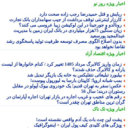
بار ویژه
روز نو
بایش و قتل حمیدرضا رجب زاده صحت دارد
ارزار اینترنتی توقف برداشت از جیب سهامداران بانک تجارت
ونالدو و جورجینا در این لوکیشن زیبا عروسی می کنند؟
زیان سنگین 75هزار میلیاردی در بانک ایران زمین با مدیریت
دالمجید پورسعید
دون اصلاح الگوی مصرف توسعه ظرفیت تولید پاسخگوی رشد
اضا نخواهد بود
بار ویژه
اقتصاد آزاد
زمان واریز کالابرگ مرداد 1405 تغییر کرد / کدام خانوارها از لیست
رانه و کالابرگ حذف شدند؟
یلبورد تبلیغاتی نتفلیکس به خانه یک بازیگر تبدیل شد
مب شبانه اروپا؛ کاپیتان بارسا به لیورپول پیوست!
کس| سفر به تهران قدیم؛ یک خودروی بیوک آپولو در مقابل
توران دربند؛ سال 56
قم های عجیب و غریب اجاره در بازار تهران/ اجاره آپارتمان در
ان ترین مناطق تهران چقدر است؟
بار ویژه
تک ناک
شت این چت بات یک آدم واقعی نشسته است!
یژگی های کلیدی کیف پول ایران + اینفوگرافیک