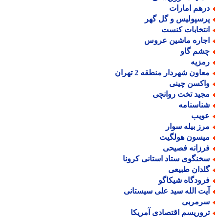
رهم امارات
رسپولیس و گل گهر
نتخابات کنست
جاره ماشین عروس
شم گاو
مزیه
عاون شهردار منطقه 2 تهران
اکسن چینی
جید تخت روانچی
ناسنامه
ویب
رز بیله سوار
یسون هولگیت
رزانه فصیحی
خنگوی ستاد استانی کرونا
لدان طبیعی
رودگاه شیکاگو
یت الله سید علی سیستانی
رمربی
روریسم اقتصادی آمریکا