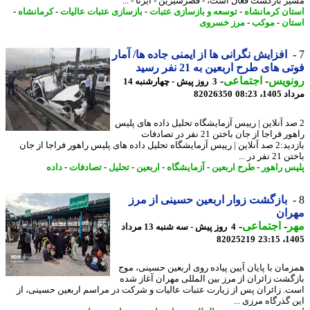
ر بازگشت فعال است، - قصرشیرین - ایرنا - ...
ان کرمانشاه
-
توسعه و بازسازی عتبات
-
بازسازی عتبات عالیات
-
کرمانشاه
-
ان
-
موکب
-
مرز خسروی
افزایش نگرانی ها از ایمنی جاده ها/ آمار
 های طرح اربعین به 21 نفر رسید
نویس
-
اجتماعی
-
3 روز پیش - چهارشنبه 14
1، 08:23
82026350
صد آنلاین | رییس آزمایشگاه تحلیل داده های پلیس
راهور فراجا از جان باختن 21 نفر در تصادفات
بازدید:2 صد آنلاین | رییس آزمایشگاه تحلیل داده های پلیس راهور فراجا از جان
فر در ...
س راهور
-
طرح اربعین
-
آزمایشگاه
-
اربعین
-
تحلیل
-
تصادفات
-
داده
بازگشت زوار اربعین حسینی از مرز
ران
ر
-
اجتماعی
-
4 روز پیش - سه شنبه 13 مرداد
82025219
1405
مان با پایان آیین پیاده روی اربعین حسینی، موج
گشت زائران از مرز بین المللی مهران آغاز شده
. زائران پس از زیارت عتبات عالیات و شرکت در مراسم اربعین حسینی، از
 گذرگاه مرزی ...