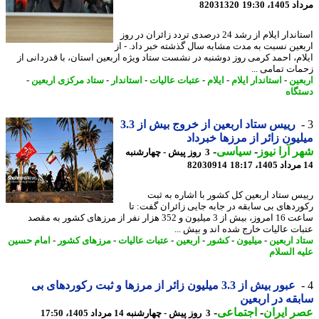
1، 19:30
82031320
استاندار ایلام از رشد 24 درصدی تردد زائران در روز
عین نسبت به مدت مشابه سال گذشته خبر داد. - از
ام، احمد کرمی روز دوشنبه در نشست ستاد ویژه اربعین استان، با قدردانی از
ات تمامی ...
عین
-
استاندار ایلام
-
ایلام
-
عتبات عالیات
-
استاندار
-
ستاد مرکزی اربعین
-
گاه
رییس ستاد اربعین از خروج بیش از 3.3
یون زائر از مرزها خبرداد
 آرا نیوز
-
سیاسی
-
3 روز پیش - چهارشنبه
82030914
س ستاد اربعین کل کشور با اشاره به ثبت
ردهای بی سابقه در جابه جایی زائران گفت: تا
ساعت 16 امروز، بیش از 3 میلیون و 352 هزار نفر از مرزهای کشور به مقصد
ات عالیات خارج شده اند و بیش ...
د اربعین
-
میلیون
-
کشور
-
اربعین
-
عتبات عالیات
-
مرزهای کشور
-
امام حسین
ه السلام
عبور بیش از 3.3 میلیون زائر از مرزها و ثبت رکوردهای بی
قه در اربعین
 ایران
-
اجتماعی
-
3 روز پیش - چهارشنبه 14 مرداد 1405، 17:50