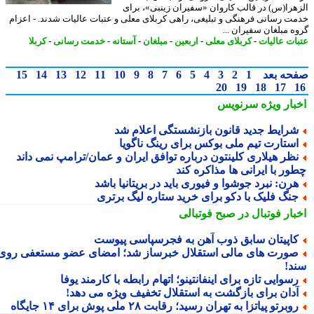
هرا(س) در قالب کاروان «سفیران زینبی»، برای
ت رسانی فرهنگی و تبلیغی، راهی کربلای معلی و عتبات عالیات شدند. - اعزام
ه مبلغان سفیران ...
ات عالیات
-
کربلای معلی
-
اربعین
-
مبلغان
-
آستانه
-
خدمت رسانی
-
کربلا
حه بعد
1
2
3
4
5
6
7
8
9
10
11
12
13
14
15
20
19
18
17
بار ویژه
سرنویس
رایط جدید قانون بازنشستگی اعلام شد
ستارت تیم ملی بوکس برای رینگ ناگویا
ظر هیلاری کلینتون درباره توافق ایران و عمان/ترامپ نمی داند
ور با ایرانی ها مذاکره کند
رن: نبرد جوشوا و فیوری باید در بریتانیا باشد
نگ فلیک با دکو برای خرید ستاره لیگ برتری
بار فوتبال در صبح فوتبالی
اپیتان سابق ذوب آهن به فجرسپاسی پیوست
ورت های مالی استقلال خبرساز شد؛ امضای عضو مستعفی روی
د!
سوایی تازه برای اینفانتینو؛ اتهام رابطه با کارمند یوفا
دان برای بازگشت به استقلال تخفیف ویژه می دهد!
وبرتو پیاتزا به تهران رسید؛ رقابت ۲۸ ملی پوش برای ۱۴ جایگاه