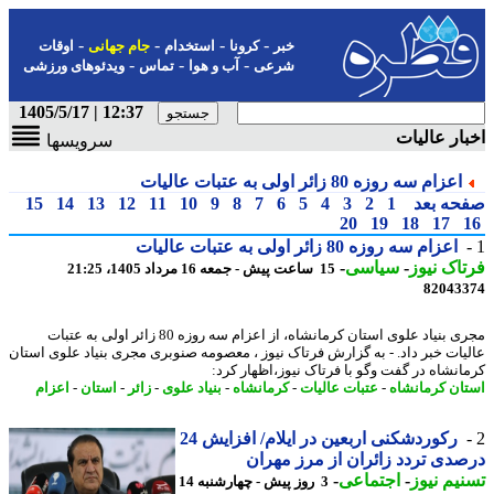
-
-
-
-
خبر
کرونا
استخدام
جام جهانی
اوقات
-
-
-
شرعی
آب و هوا
تماس
ویدئوهای ورزشی
12:37 | 1405/5/17
ار عالیات
سرویسها
اعزام سه روزه 80 زائر اولی به عتبات عالیات
حه بعد
1
2
3
4
5
6
7
8
9
10
11
12
13
14
15
20
19
18
17
اعزام سه روزه 80 زائر اولی به عتبات عالیات
اک نیوز
-
سیاسی
-
15 ساعت پیش - جمعه 16 مرداد 1405، 21:25
82043
مجری بنیاد علوی استان کرمانشاه، از اعزام سه روزه 80 زائر اولی به عتبات
یات خبر داد. - به گزارش فرتاک نیوز ، معصومه صنوبری مجری بنیاد علوی استان
انشاه در گفت وگو با فرتاک نیوز،اظهار کرد:
ان کرمانشاه
-
عتبات عالیات
-
کرمانشاه
-
بنیاد علوی
-
زائر
-
استان
-
اعزام
رکوردشکنی اربعین در ایلام/ افزایش 24
دی تردد زائران از مرز مهران
یم نیوز
-
اجتماعی
-
3 روز پیش - چهارشنبه 14