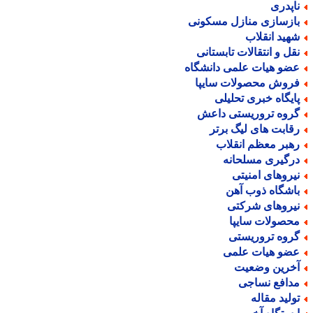
اپدری
ازسازی منازل مسکونی
هید انقلاب
قل و انتقالات تابستانی
ضو هیات علمی دانشگاه
روش محصولات سایپا
ایگاه خبری تحلیلی
روه تروریستی داعش
قابت های لیگ برتر
هبر معظم انقلاب
رگیری مسلحانه
یروهای امنیتی
اشگاه ذوب آهن
یروهای شرکتی
حصولات سایپا
روه تروریستی
ضو هیات علمی
خرین وضعیت
دافع نساجی
ولید مقاله