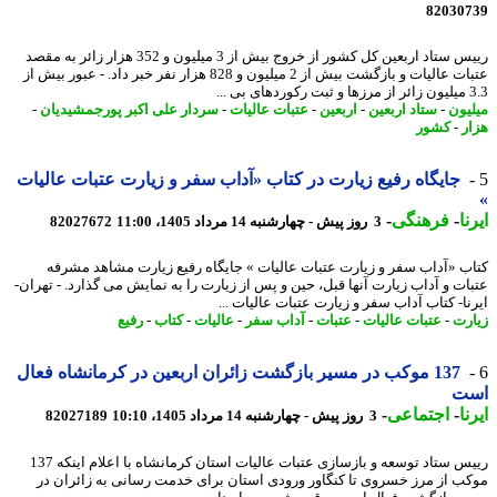
82030
رییس ستاد اربعین کل کشور از خروج بیش از 3 میلیون و 352 هزار زائر به مقصد
عتبات عالیات و بازگشت بیش از 2 میلیون و 828 هزار نفر خبر داد. - عبور بیش از
..
یون
-
ستاد اربعین
-
اربعین
-
عتبات عالیات
-
سردار علی اکبر پورجمشیدیان
-
ر
-
کشور
جایگاه رفیع زیارت در کتاب «آداب سفر و زیارت عتبات عالیات
ا
-
فرهنگی
-
3 روز پیش - چهارشنبه 14 مرداد 1405، 11:00
82027672
ب «آداب سفر و زیارت عتبات عالیات » جایگاه رفیع زیارت مشاهد مشرفه
ات و آداب زیارت آن­ها قبل، حین و پس از زیارت را به نمایش می گذارد. - تهران-
نا- کتاب آداب سفر و زیارت عتبات عالیات ...
رت
-
عتبات عالیات
-
عتبات
-
آداب سفر
-
عالیات
-
کتاب
-
رفیع
137 موکب در مسیر بازگشت زائران اربعین در کرمانشاه فعال
ت
ا
-
اجتماعی
-
3 روز پیش - چهارشنبه 14 مرداد 1405، 10:10
82027189
رییس ستاد توسعه و بازسازی عتبات عالیات استان کرمانشاه با اعلام اینکه 137
ب از مرز خسروی تا کنگاور ورودی استان برای خدمت رسانی به زائران در