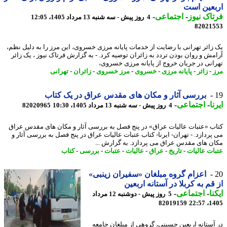
عین است
اک نیوز
-
اجتماعی
-
4 روز پیش - سه شنبه 13 مرداد 1405، 12:05
82021
زائر تهرانی با رضایت از خدمات پایانه مرزی خسروی، این مرز را به دلیل نظم،
مش و روان بودن تردد به زائران توصیه کرد. - به گزارش فرتاک نیوز ، یک زائر
انی در جریان خروج از پایانه مرزی خسروی،
-
زائر
-
پایانه مرزی
-
خسروی
-
مرز خسروی
-
زائران
-
تهرانی
بررسی آثار و مکان های مقدس عراق در یک کتاب
ا
-
اجتماعی
-
4 روز پیش - سه شنبه 13 مرداد 1405، 10:30
82020965
ب «عتبات عالیات عراق» در پنج فصل به بررسی آثار و مکان های مقدس عراق
پردازد. - تهران- ایرنا- کتاب عتبات عالیات عراق در پنج فصل به بررسی آثار و
ن های مقدس عراق می پردازد. به گزارش ...
ات عالیات
-
تاریخ
-
عراق
-
عالیات
-
عتبات
-
بررسی
-
کتاب
اعزام گروه مبلغان «سفیران زینبی»
قم به کربلا در آستانه اربعین
نا
-
اجتماعی
-
5 روز پیش - دوشنبه 12 مرداد
82019159
1405
آستانه اربعین حسینی، گروهی از مبلغان جامعه