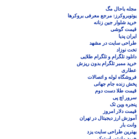
ه باحال مگ
وبروکرز: مرجع معرفی بروکرها
د شلوار جین زنانه
مت گوشی
ان پدیا
احی سایت در مشهد
 نوزاد
لود تلگرام و تلگرام طلایی
د ممبر تلگرام بدون ریزش
اری
شگاه لوله و اتصالات
 زنده جام جهانی
مت طلا دست دوم
ر اچ پی
ره وین تک
ت دلار امروز
زش ارز دیجیتال در تهران
ت بار
رین طراحی سایت یزد
د مانیتور استوک