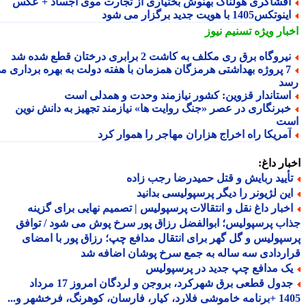
فشاگری هولناک بهنوش بختیاری از تجارت موی اجساد + عکس
نوتکس1405 با هویت جدید برگزار می شود
بار ویژه
تسنیم نیوز
یروگاه برق ری مکلف به کاشت 2 برابری درختان قطع شده شد
7 پروژه بهداشتی هرمزگان همزمان با هفته دولت به بهره برداری می
د
ستاندار قزوین: کشور نیازمند وحدت و همدلی است
برنگاری در عصر «جنگ روایت ها» نیازمند تجهیز به دانش نوین
ت
مریکا راه اخراج هزاران مهاجر را هموار کرد
ار داغ:
أیید ربایش و قتل حمیدرضا رجب زاده
ین لژیونر را دیگر پرسپولیسی بدانید
خبار داغ نقل و انتقالات پرسپولیس | تصمیم نهایی برای گزینه
ب پرسپولیس؛ ابوالفضل رزاق پور سرخ پوش می شود / توافق
پولیس و گل گهر برای انتقال مدافع چپ؛ رزاق پور با امضای
ردادی سه ساله به جمع سرخ پوشان اضافه شد
ک مدافع چپ جدید در پرسپولیس
جدول قطعی برق شهرکرد، بروجن و لردگان امروز 17 مرداد
1405 +برنامه خاموشی فلارد، کیار، فارسان، کوهرنگ، فرخشهر و...