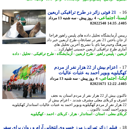
21 فوتی زائر در طرح ترافیکی اربعین
نا
-
اجتماعی
-
4 روز پیش - سه شنبه 13 مرداد
82022540
1405
س آزمایشگاه تحلیل داده های پلیس راهور فراجا
از جان باختن 21 نفر در تصادفات طرح اربعین خبر داد.
نگ وحیدرضا بای با تشریح آخرین تحلیل های
ری طرح ترافیکی اربعین حسینی اظهارکرد: ...
عین
-
پلیس راهور
-
طرح اربعین
-
آزمایشگاه
-
طرح ترافیکی
-
تحلیل
-
داده
اعزام بیش از 22 هزار نفر از مردم
یلویه وبویر احمد به عتبات عالیات
نا
-
اجتماعی
-
4 روز پیش - سه شنبه 13 مرداد
82021671
1405
تاکنون بیش از 22 هزار نفر از مردم استان به نجف
ف و کربلای معلی مشرف شدند. - اعزام بیش از
2 هزار نفر از مردم کهگیلویه وبویر احمد به عتبات عالیات استاندار کهکیلویه
یراحمد گفت: تاکنون ...
لای معلی
-
استان
-
استاندار
-
هزار
-
کربلای
-
احمد
-
کهگیلویه
فیلم | زائر تهرانی: مرز خسروی انتخابی آرام و روان برای سفر