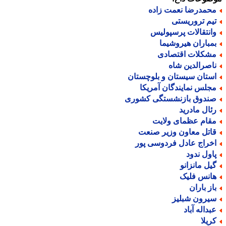
حمدرضا نعمت زاده
یم تروریستی
انتقالات پرسپولیس
مباران هیروشیما
شکلات اقتصادی
اصرالدین شاه
ستان سیستان و بلوچستان
جلس نمایندگان آمریکا
ندوق بازنشستگی کشوری
ئال مادرید
قام عظمای ولایت
اتل معاون وزیر صنعت
خراج عادل فردوسی پور
اول ندود
یل مانزانو
انس فلیک
از باران
یرون شبلیز
بداله آباد
ریلا