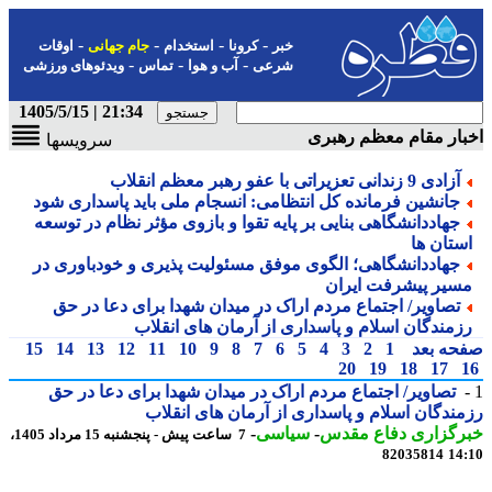
-
-
-
-
خبر
کرونا
استخدام
جام جهانی
اوقات
-
-
-
شرعی
آب و هوا
تماس
ویدئوهای ورزشی
21:34 | 1405/5/15
ار مقام معظم رهبری
سرویسها
آزادی 9 زندانی تعزیراتی با عفو رهبر معظم انقلاب
جانشین فرمانده کل انتظامی: انسجام ملی باید پاسداری شود
جهاددانشگاهی بنایی بر پایه تقوا و بازوی مؤثر نظام در توسعه
ستان ها
جهاددانشگاهی؛ الگوی موفق مسئولیت پذیری و خودباوری در
سیر پیشرفت ایران
تصاویر/ اجتماع مردم اراک در میدان شهدا برای دعا در حق
زمندگان اسلام و پاسداری از آرمان های انقلاب
حه بعد
1
2
3
4
5
6
7
8
9
10
11
12
13
14
15
20
19
18
17
تصاویر/ اجتماع مردم اراک در میدان شهدا برای دعا در حق
ندگان اسلام و پاسداری از آرمان های انقلاب
رگزاری دفاع مقدس
-
سیاسی
-
7 ساعت پیش - پنجشنبه 15 مرداد 1405،
82035814
14