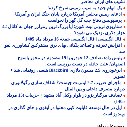
ب های ایران معاصر
ک اتهام جدید به سیب زمینی سرخ کرده!
دعای رییس مجلس آمریکا درباره پایان جنگ ایران و آمریکا
رسپولیس دفاع چپ گل گهر را نخواست
سناریوی نزولی بیت کوین؛ آیا بزرگ ترین رمزارز جهان به کانال 42
ر دلاری نزدیک می شود؟
ل انگلیسی | فال انگلیسی جمعه 16 مرداد ماه 1405
فزایش تعرفه و تصاعد پلکانی بهای برق مشترکین کشاورزی لغو
پلیس راه: تصادف 12 خودرو با 19 مصدوم در محور یاسوج ـ
فهان/ علت حادثه در دست بررسی است
ابرخودروی 2.5 میلیون دلاری Blackbird هنسی رونمایی شد +
یر
ماجرای ضریب 2.7 اینترنت چیست؟ شفاف سازی رگولاتوری
اره مصرف داخلی و بین الملل
تصادف مرگبار پژو در بلوار وکیل آباد مشهد + جزییات (15 مرداد
14
پل در حال توسعه قابلیت کپی محتوا در آیفون و جای گذاری در
دوز است
ضوعات داغ: