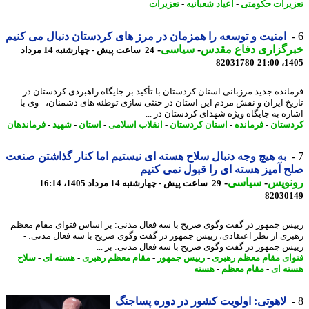
یرات حکومتی
-
اعیاد شعبانیه
-
تعزیرات
امنیت و توسعه را همزمان در مرز های کردستان دنبال می کنیم
رگزاری دفاع مقدس
-
سیاسی
-
24 ساعت پیش - چهارشنبه 14 مرداد
82031780
1405
انده جدید مرزبانی استان کردستان با تأکید بر جایگاه راهبردی کردستان در
یخ ایران و نقش مردم این استان در خنثی سازی توطئه های دشمنان، - وی با
ره به جایگاه ویژه شهدای کردستان در ...
ستان
-
فرمانده
-
استان کردستان
-
انقلاب اسلامی
-
استان
-
شهید
-
فرماندهان
به هیچ وجه دنبال سلاح هسته ای نیستیم اما کنار گذاشتن صنعت
 آمیز هسته ای را قبول نمی کنیم
نویس
-
سیاسی
-
29 ساعت پیش - چهارشنبه 14 مرداد 1405، 16:14
82030
س جمهور در گفت وگوی صریح با سه فعال مدنی: بر اساس فتوای مقام معظم
ری از نظر اعتقادی، رییس جمهور در گفت وگوی صریح با سه فعال مدنی: -
س جمهور در گفت وگوی صریح با سه فعال مدنی: بر ...
ای مقام معظم رهبری
-
رییس جمهور
-
مقام معظم رهبری
-
هسته ای
-
سلاح
ه ای
-
مقام معظم
-
هسته
لاهوتی: اولویت کشور در دوره پساجنگ