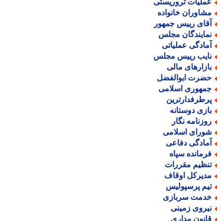
ملیات تروریستی
شاوران خانواده
قای رییس جمهور
مایندگان مجلس
مادگی عملیاتی
ایب رییس مجلس
ازارهای مالی
ضرت ابوالفضل
مهوری اسلامی
رطرفدارترین
ازی دوستانه
وزنامه نگار
ورای اسلامی
مادگی دفاعی
رمانده سپاه
نظیم مقررات
دیرکل اوقاف
یم پرسپولیس
دمت سربازی
یروی زمینی
انون مداری