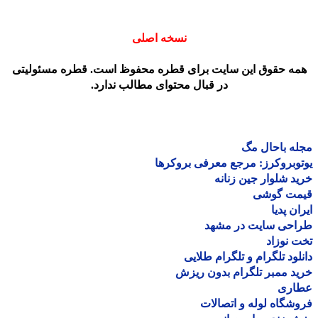
نسخه اصلی
مه حقوق این سایت برای قطره محفوظ است. قطره مسئولیتی
در قبال محتوای مطالب ندارد.
ه باحال مگ
وبروکرز: مرجع معرفی بروکرها
د شلوار جین زنانه
مت گوشی
ان پدیا
احی سایت در مشهد
 نوزاد
لود تلگرام و تلگرام طلایی
د ممبر تلگرام بدون ریزش
اری
شگاه لوله و اتصالات