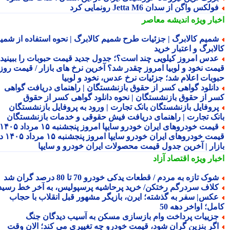
ولکس واگن از سدان Jetta M6 رونمایی کرد
بار ویژه
اندیشه معاصر
میم کالابرگ | جزئیات طرح شمیم کالابرگ | نحوه استفاده از شمیم
لابرگ و اعتبار خرید
دس امروز کیلویی چند است؟؛ جدول جدید قیمت حبوبات را ببینید /
مت نخود و لوبیا امروز چقدر شد؟ آخرین نرخ های بازار / قیمت روز
وبات اعلام شد؛ جزئیات نرخ عدس، نخود و لوبیا
انلود گواهی کسر از حقوق بازنشستگان | راهنمای دریافت گواهی
ر از حقوق بازنشستگان | نحوه دانلود گواهی کسر از حقوق
روفایل بازنشستگان بانک تجارت | ورود به پروفایل بازنشستگان
نک تجارت | راهنمای دریافت فیش حقوقی و خدمات بازنشستگان
قیمت خودروهای ایران خودرو سایپا امروز پنجشنبه ۱۵ مرداد ۱۴۰۵ |
قیمت خودروهای ایران خودرو سایپا امروز پنجشنبه ۱۵ مرداد ۱۴۰۵ در
زار | آخرین جدول قیمت محصولات ایران خودرو و سایپا
بار ویژه
اقتصاد آزاد
وک تازه به مردم / قطعات یدکی خودرو 70 تا 80 درصد گران شد
لاف سردرگم رختکن/ خرید پرحاشیه پرسپولیس، به آخر خط رسید!
کس| سفر به گذشته؛ ایرن، بازیگر مشهور قبل انقلاب با حجاب
ل؛ اواخر دهه 50
زییات پرداخت وام بازسازی مسکن به آسیب دیدگان جنگ
گر بنزین گران شود، قیمت خودرو چه تغییری می کند؛ الان وقت