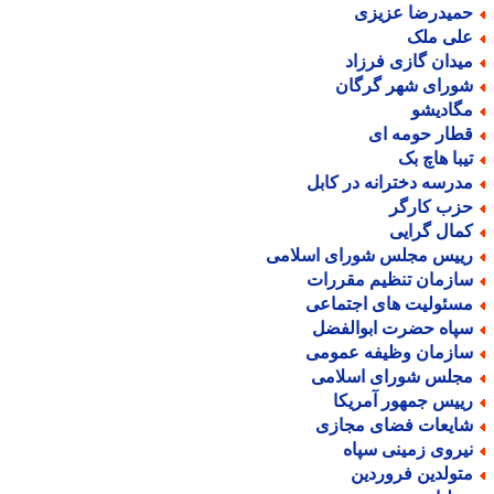
میدرضا عزیزی
لی ملک
یدان گازی فرزاد
ورای شهر گرگان
گادیشو
طار حومه ای
یبا هاچ بک
درسه دخترانه در کابل
زب کارگر
مال گرایی
ییس مجلس شورای اسلامی
ازمان تنظیم مقررات
سئولیت های اجتماعی
پاه حضرت ابوالفضل
ازمان وظیفه عمومی
جلس شورای اسلامی
ییس جمهور آمریکا
ایعات فضای مجازی
یروی زمینی سپاه
تولدین فروردین