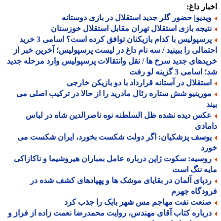
ار داغ:
یدیو| حضور گلر جدید استقلال در بازی دوستانه
تیجه بازی استقلال تهران مقابل استقلال خوزستان
پرسپولیس با کدام بازیکنان توافق کرده است؟ اسامی 3 خرید
مالی را ببینید / سه نام داغ در لیست پرسپولیس؛ آخرین خبر از
دهای جدید سرخ ها / نقل وانتقالات پرسپولیس وارد مرحله جدید
سامی 3 گزینه لو رفت
ستقلال در آستانه قرارداد با دو بازیکن خارجی
ورینیو شش ستاره رئال مادرید را از حالا در ترکیب اصلی می
د
کس دیده نشده ظل السلطنه نوه ناصرالدین شاه در لباس
ادی
وسف پزشکیان: اگر دولت شکست بخورد، ایران شکست می
رد
وسیه: سکوت ژاپن درباره عامل بمباران هیروشیما و ناکازاکی
ه ننگ است
دپای آلمان در بقایای موشک ها و پهپادهای کشف شده در
دگاه جهرم
نعت نفت مهاجم مس شهر بابک را جذب کرد
رباره کتاب آقای مهندس، روایت محمدرضا نعمت زاده از فراز و