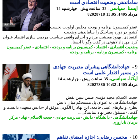
ماندهی وضعیت اقتصادی است
نا
-
سیاسی
-
32 ساعت پیش - چهارشنبه 14
1، 13:05
82028718
 کمیسیون برنامه و بودجه مجلس اولویت نخست
ر در دوره پساجنگ را ساماندهی وضعیت
صادی، بهبود معیشت مردم و اجرای واقعی سیاست مردمی سازی اقتصاد عنوان
. مهرداد لاهوتی در گفت وگو با ایسنا،
یت اقتصادی
-
اقتصاد
-
کمیسیون برنامه و بودجه
-
اقتصادی
-
عضو کمیسیون
امه
-
کمیسیون برنامه
-
برنامه و بودجه
جهاددانشگاهی پیشران مدیریت جهادی
مسیر اقتدار علمی است
نا
-
سیاسی
-
35 ساعت پیش - چهارشنبه 14
1، 10:32
82027386
 الاسلام مجید مؤیدی ضمن تبیین نقش
ددانشگاهی به عنوان پل مستحکم میان دانش
ی و نیازهای عینی جامعه، این نهاد را الگویی موفق از «دانش متعهد» دانست و
: - مسئول دفتر نهاد نمایندگی ...
ددانشگاهی
-
دانشگاه
-
دانش
-
مدیریت جهادی
-
حجت الاسلام
-
نهاد
-
مرکز
ان ناباروری
محسن رضایی: اجازه امضای تفاهم