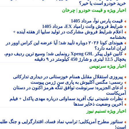
ید خودرو است یا خیر؟
بار ویژه
و قیمت خودرو | چرخان
یمت پارس نوآ، مرداد 1405
رایط فروش وانت زامیاد EX، مرداد 1405
علام شرایط فروش مشارکت در تولید سایپا از هفته آینده +
شنامه
هیوندای کونا ۲۰۲۶ دوباره تأیید شد؛ آیا عرضه این کراس اوور در
ان ادامه دارد؟
کابین غول پیکر Xpeng G9L رونمایی شد؛ وسیع ترین ردیف دوم،
ری و شارژ 450 کیلومتر در ۹ دقیقه
بار ویژه
سرنویس
یروزی استقلال مقابل همنام خوزستانی در دیداری تدارکاتی
سمی: مگنس آکلیوش به پاری سن ژرمن پیوست
دعای الجزیره: سرنوشت توافق تنگه هرمز اکنون در دستان
ریکاست
ظرات شنیدنی نیک آفرید سماواتی درباره مهدی پاکدل + فیلم
خرین وضعیت ذخایر سدها
بار ویژه
تسنیم نیوز
ناتور مطرح آمریکایی؛ ترامپ نماد فساد، اقتدارگرایی و جنگ طلبی
ت!