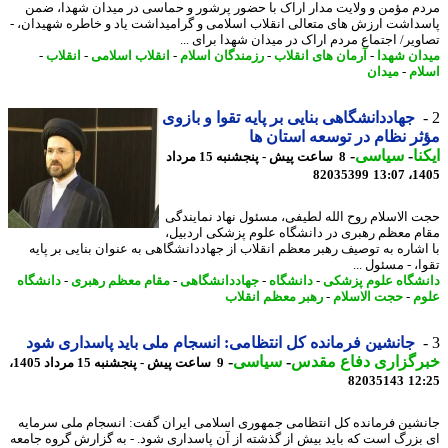
م مؤمن و ولایت مدار اراک با حضور پرشور و حماسی در میدان شهدا، ضمن
داشت ارزش های متعالی انقلاب اسلامی و گرامیداشت یاد و خاطره شهیدان، -
ویر/ اجتماع مردم اراک در میدان شهدا برای ...
ان شهدا
-
آرمان های انقلاب
-
رزمندگان اسلام
-
انقلاب اسلامی
-
انقلاب
-
ام
-
میدان
جهاددانشگاهی بنایی بر پایه تقوا و بازوی
ر نظام در توسعه استان ها
نا
-
سیاسی
-
8 ساعت پیش - پنجشنبه 15 مرداد
82035399
1405
 الاسلام روح الله لطیفی، مسئول نهاد نمایندگی
م معظم رهبری در دانشگاه علوم پزشکی اردبیل،
اشاره به توصیف رهبر معظم انقلاب از جهاددانشگاهی به عنوان بنایی بر پایه
، - مسئول ...
شگاه علوم پزشکی
-
دانشگاه
-
جهاددانشگاهی
-
مقام معظم رهبری
-
دانشگاه
م
-
حجت الاسلام
-
رهبر معظم انقلاب
جانشین فرمانده کل انتظامی: انسجام ملی باید پاسداری شود
رگزاری دفاع مقدس
-
سیاسی
-
9 ساعت پیش - پنجشنبه 15 مرداد 1405،
82035143
12
شین فرمانده کل انتظامی جمهوری اسلامی ایران گفت: انسجام ملی سرمایه
بزرگ است که باید بیش از گذشته از آن پاسداری شود. - به گزارش گروه جامعه