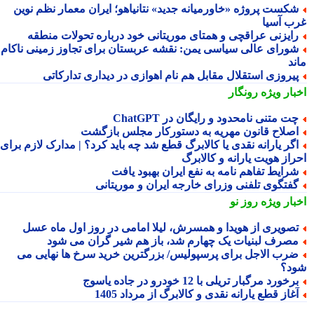
کست پروژه «خاورمیانه جدید» نتانیاهو؛ ایران معمار نظم نوین
ب آسیا
ایزنی عراقچی و همتای موریتانی خود درباره تحولات منطقه
ورای عالی سیاسی یمن: نقشه عربستان برای تجاوز زمینی ناکام
ند
یروزی استقلال مقابل هم نام اهوازی در دیداری تدارکاتی
بار ویژه
رونگار
ت متنی نامحدود و رایگان در ChatGPT
صلاح قانون مهریه به دستورکار مجلس بازگشت
گر یارانه نقدی یا کالابرگ قطع شد چه باید کرد؟ | مدارک لازم برای
راز هویت یارانه و کالابرگ
رایط تفاهم نامه به نفع ایران بهبود یافت
فتگوی تلفنی وزرای خارجه ایران و موریتانی
بار ویژه
روز نو
صویری از هویدا و همسرش، لیلا امامی در روز اول ماه عسل
صرف لبنیات یک چهارم شد، باز هم شیر گران می شود
رب الاجل برای پرسپولیس/ بزرگترین خرید سرخ ها نهایی می
د؟
رخورد مرگبار تریلی با 12 خودرو در جاده یاسوج
غاز قطع یارانه نقدی و کالابرگ از مرداد 1405