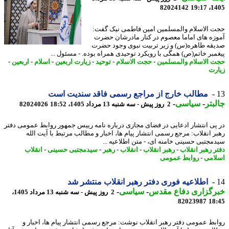
82024142
1405
 الاسلام والمسلمین امین فاطمی نیک گفت:
زه های اماما معصوم در کنار مادرشان حضرت
قه طاهره(س) و زیر تربیت نبوی وجود حضرت
مبر خاتم(ص) همگی با رویکرد توحیدی همراه بوده. - مسئول ...
 الاسلام والمسلمین
-
حجت الاسلام
-
توحید
-
زیارت اربعین
-
اسلام
-
اربعین
-
رت
مطالب خارج از مراجع رسمی فاقد سندیت است
بتر
-
سیاسی
-
2 روز پیش - سه شنبه 13 مرداد 1405، 18:52
82024026
پی انتشار ادعایی در فضای مجازی درباره نامه رییس جمهور روابط عمومی دفتر
ر انقلاب: مرجع رسمی انتشار پیام ها، اخبار و مطالب مرتبط با آیت الله
مجتبی حسینی خامنه ای، - متن اطلاعیه ...
ر رهبر انقلاب
-
رهبر انقلاب
-
انقلاب
-
رهبر
-
سیدمجتبی حسینی
-
انقلاب
امی
-
روابط عمومی
اطلاعیه فوری دفتر رهبر انقلاب منتشر شد
رگزاری دفاع مقدس
-
سیاسی
-
2 روز پیش - سه شنبه 13 مرداد 1405،
82023987
18
بط عمومی دفتر رهبر انقلاب نوشت: مرجع رسمی انتشار پیام ها، اخبار و