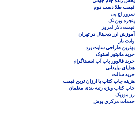
 زنده جام جهانی
مت طلا دست دوم
ر اچ پی
ره وین تک
ت دلار امروز
زش ارز دیجیتال در تهران
ت بار
رین طراحی سایت یزد
د مانیتور استوک
د فالوور پاپ آپ اینستاگرام
یای تبلیغاتی
ید سالت
نه چاپ کتاب با ارزان ترین قیمت
 کتاب ویژه رتبه بندی معلمان
موزیک
مات مرکزی بوش