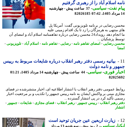
ه اسلام آباد را از رهبری گرفتیم
م نفت
-
سیاسی
-
37 ساعت پیش - چهارشنبه
82026185
ن رضایی در برنامه تلویزیونی گفت: آمریکا پل
 منتهی به هرمزگان را زد تا یک اقدام زمینی علیه
ما انجام دهد. رویداد24 محسن رضایی درباره تفاهمنامه اسلام آباد و امضای آن
ط پزشکیان ...
ن رضایی
-
امضای تفاهم نامه
-
رضایی
-
تفاهم نامه
-
اسلام آباد
-
تلویزیونی
-
ا
بیانیه رسمی دفتر رهبر انقلاب درباره شایعات مربوط به رییس
ور و نامه دولت
ار فوری
-
سیاسی
-
44 ساعت پیش - چهارشنبه 14 مرداد 1405، 01:21
82025
بط عمومی دفتر رهبر انقلاب با انتشار اطلاعیه ای، اخبار منتشرشده در فضای
زی مبنی بر واکنش ایشان به نامه رییس جمهور را تکذیب و بر مرجعیت اخبار
ی تأکید کرد در پی انتشار گسترده ...
ر رهبر انقلاب
-
رییس جمهور
-
رهبر انقلاب
-
فضای مجازی
-
شایعات
-
جمهور
-
شار
زیارت اربعین عین جریان توحید است
نا
-
سیاسی
-
2 روز پیش - سه شنبه 13 مرداد