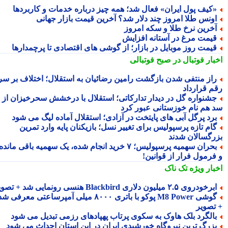
کیف پول ایران» فعال شد؛ همه چیز درباره خدمات و کاربردها
ونس طلا امروز چند دلار شد؟ آخرین قیمت بازار جهانی
خرین نرخ طلا و سکه امروز
یمت مرغ در آستانه افزایش
یمت روز موبایل در بازار؛ از گوشی های اقتصادی تا پرچمدارها
بار فوتبال در صبح فوتبالی
از منتفی شدن بازگشت رامین رضائیان به استقلال؛ اختلاف بر سر
م قرارداد
شنواره گل در دیدار تدارکاتی؛ استقلال با درخشش سحرخیزان از
 هم نام خوزستانی عبور کرد
رد پرگل آبی های پایتخت در آزادی؛ استقلال آماده لیگ می شود
ام تازه پرسپولیس برای تغییر نسل؛ بازیکنان پایه وارد تمرین
رگسالان شدند
بحران سهمیه پرسپولیس؛ ۷ خرید انجام شده، یک سهمیه باقی مانده
فرمول فرار از قوانین!
بار ویژه
تک ناک
رخودروی ۲.۵ میلیون دلاری Blackbird هنسی رونمایی شد + تصویر
گوشی M8 Power پوکو با باتری ۸۰۰۰ میلی آمپرساعتی معرفی شد
تصویر
الگرد بلک هاوک به سکوی پرتاب پهپادهای رزمی تبدیل می شود
زرگ ترین نیروگاه خورشیدی ایران در این استان احداث می شود