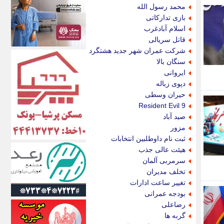
اکونیوز
محمد رسول الله
الف
بازی تدارکاتی
انتشار آنلاین
اسلام آبادغرب
اندیشه قرن
قاتل سریالی
اندیشه معاصر
شرکت عمران شهر جدید هشتگرد
اندیشه ها
سنگان بالا
انرژی پرس
ایروانی
ای استخدام
دپوی زباله
ایتنا
حیران وسطی
ایراف
Resident Evil 9
ایران آرت
صید آباد
ایران آنلاین
مزور
ایران زندگی
ثبت نام داوطلبین انتخابات
ایران فوری
هیئت عالی جذب
ایرانی روز
سرمربی آلمان
ایرانیتال
تخلف مدیران
ایرنا
تغییر ساعت ادارات
ایسکانیوز
بودجه عمرانی
ایسنا
رضاعلی
ایکنا
گربه ها
ایلنا