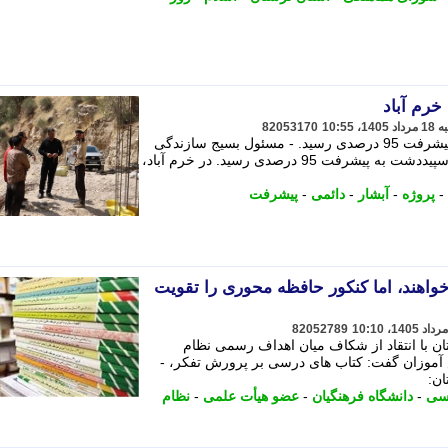
رم آباد
82053170
پروژه دائمی سازی آبشار سپیددشت به پیشرفت 95 درصدی رسید. - مسئول بسیج سازندگی
لرستان گفت: پروژه دائمی سازی آبشار سپیددشت به پیشرفت 95 درصدی رسید. در خرم آباد،
-
پروژه
-
آبشار
-
دائمی
-
پیشرفت
اهند، اما کنکور حافظه محوری را تقویت
82052789
ن با انتقاد از شکاف میان اهداف رسمی نظام
موزان گفت: کتاب های درسی بر پرورش تفکر، -
ان:
رسی
-
دانشگاه فرهنگیان
-
عضو هیأت علمی
-
نظام