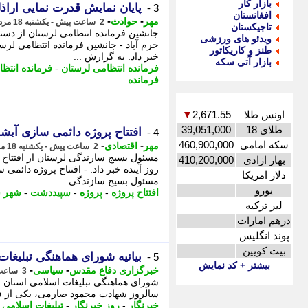
بازار کار
پایان نمایش قدرت نمایی اراذ
3 -
افغانستان
-
-
مهر
حوادث
2 ساعت پیش - یکشنبه 18 مرداد 1405، 12:50
تاجیکستان
جانشین فرمانده انتظامی لرستان از دستگ
ویدئو های ورزشی
خرم آباد - جانشین فرمانده انتظامی لرس
طنز و کاریکاتور
خبر داد. به گزارش ...
بازار آتی سکه
فرمانده انتظامی لرستان
-
فرمانده انتظ
فرمانده
اونس طلا
2,671.55
▼
طلای 18
39,051,000
افتتاح پروژه دائمی سازی آبشار شهر
4 -
سکه امامی
460,900,000
-
-
مهر
اقتصادی
2 ساعت پیش - یکشنبه 18 مرداد 1405، 12:10
بهار ازادی
410,200,000
دلار امریکا
مسئول بسیج سازندگی ...
یورو
افتتاح پروژه
-
پروژه
-
سپیددشت
-
شهر 
لیر ترکیه
درهم امارات
پوند انگلیس
بیت کویین
بیانیه ­شورای هماهنگی تبلیغا
5 -
بیشتر + کد نمایش
-
-
خبرگزاری دفاع مقدس
سیاسی
3 ساعت پیش - یکشنبه 18 مرداد 1405، 11:40
سالروز شهادت محمود صارمی، یکی از فرزن
خبرنگار
-
روز خبرنگار
-
تبلیغات اسلامی
-