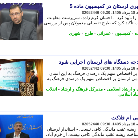
82052446
رستان 12 طرح شهری را تأیید کرد. - احسان کرم زاده، سرپرست معاونت
ت تأکید کرد که طرح تفصیلی معمولان پس از بررسی
ه
-
کمیسیون
-
عمرانی
-
طرح
-
شهری
جه دستگاه های لرستان اجرایی شود
82052442
 بر اختصاص سهم یک درصدی فرهنگ به این استان
سلامی لرستان بر اختصاص سهم یک درصدی فرهنگ به
و ارشاد اسلامی
-
مدیرکل فرهنگ و ارشاد
-
انقلاب
اد اسلامی
ی ام فلاکت
82052440
 ریشه عقب ماندگی کافی نیست. - استاندار لرستان
شناخت ریشه عقب ماندگی کافی نیست. از خرم آباد،