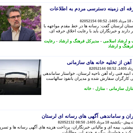
رفه ای زمینه دسترسی مردم به اطلاعات
82052154
تان لرستان گفت: رسانه ها در خط مقدم مواجهه با
ارند و خبرنگاران باید با رعایت اخلاق حرفه ای،
و ارشاد اسلامی
-
مدیرکل فرهنگ و ارشاد
-
رعایت
رهنگ و ارشاد
هن از تخلیه خانه های سازمانی
82052144
نیه فنی راه آهن ناحیه لرستان، خواستار ساماندهی
ی کارگران سفارش شده و مدیران بانفوذ سالهاست
ازل سازمانی
-
منازل
-
خانه
ن و ساماندهی آگهی های رسانه ای لرستان
82052132
، بیمه ای و مالیاتی خبرنگاران، پرداخت هزینه های آگهی رسانه ها و تسریع
 کرد و خواستار پیگیری جدی این مطالبات ...