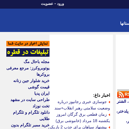
-
ورود
عضویت
تانها
مجله باحال مگ
یوتوبروکرز: مرجع معرفی
بروکرها
خرید شلوار جین زنانه
قیمت گوشی
ایران پدیا
اخبار داغ:
طراحی سایت در مشهد
، ازنا، الشتر
جوسازی خبری رجانیوز درباره
تخت نوزاد
وضعیت سلامتی رهبر انقلاب+سند
 کوهدشت، پلدختر،
دانلود تلگرام و تلگرام
زمان قطعی برق گرگان امروز
طلایی
یکشنبه 18 مرداد (خاموشی برق)
ختر،
خرید ممبر تلگرام بدون
پیشنهاد سپاهان برای جذب 2 بازیکن