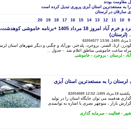
ل مقاومت بودند
20
19
18
17
16
15
14
13
12
11
10
9
جدول قطعی برق دورود، بروجرد و خرم آباد امروز 18 مرداد 1405 +برنامه خاموشی کوهدشت،
. (لرستان)
82054577
رز، ازنا، الشتر، بروجرد، پلدختر، نورآباد و چگنی و دیگر شهرهای استان لرس
آباد
-
لرستان
-
بروجرد
-
خاموشی
 لرستان را به مستعدترین استان آبزی
82054089
ری هدفمند می توان جایگاه استان را در تولید
گزارش بازار ، منوچهر نصری با اشاره به توانمندی
شور
-
فعالیت
-
سرمایه گذاری