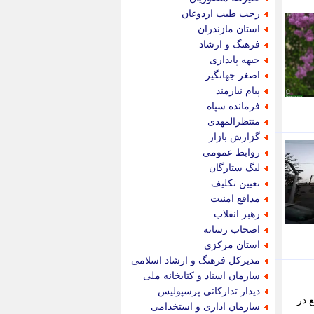
پویه آنلاین
رجب طیب اردوغان
پیام نفت
استان مازندران
تابناک
فرهنگ و ارشاد
تازه نیوز
جبهه پایداری
تبیان
اصغر جهانگیر
تجارت نیوز
پیام نیازمند
تحریریه
فرمانده سپاه
ترابر نیوز
منتظرالمهدی
ترفندباز
گزارش بازار
تریبون اقتصاد
روابط عمومی
تسنیم نیوز
لیگ ستارگان
تک ناک
تعیین تکلیف
تکراتو
مدافع امنیت
توریسم آنلاین
رهبر انقلاب
تولید نیوز
اصحاب رسانه
تیتر فوری
استان مرکزی
تیکنا
مدیرکل فرهنگ و ارشاد اسلامی
جاب ویژن
سازمان اسناد و کتابخانه ملی
جار نیوز
دیدار تدارکاتی پرسپولیس
 در
جالبتر
سازمان اداری و استخدامی