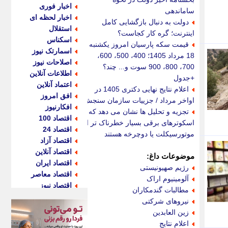
اخبار فوری
ساماندهی
اخبار لحظه ای
دولت به دنبال بازگشایی کامل
استقلال
اینترنت؛ گره کار کجاست؟
اسکناس
قیمت سکه پارسیان امروز یکشنبه
اسمارتک نیوز
18 مرداد 1405؛ 400، 500، 600،
اصلاحات نیوز
700، 800، 900 سوت و... چند؟
اطلاعات آنلاین
+جدول
اعتماد آنلاین
اعلام نتایج نهایی دکتری 1405 در
افق امروز
اواخر مرداد / جزییات سازمان سنجش
افکارنیوز
تجزیه و تحلیل ها نشان می دهد که
اقتصاد 100
اسکوترهای برقی بسیار خطرناک تر از
اقتصاد 24
موتورسیکلت یا دوچرخه هستند
اقتصاد آزاد
اقتصاد آنلاین
موضوعات داغ:
اقتصاد ایران
رژیم صهیونیستی
اقتصاد معاصر
آلومینیوم اراک
اقتصاد نیوز
مطالبات گندمکاران
اکو ایران
نیروهای شرکتی
اکوفارس
زین العابدین
اکونگار
اعلام نتایج