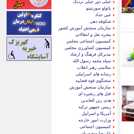
خیلی دور خیلی نزدیک
اینتیتر
پائولو سورنتینو
ایونا نیوز
عین حداد
بازتاب آنلاین
شکوفه دهی
باشگاه خبرنگاران
سازمان سنجش آموزش کشور
باغستان نیوز
پنجره نقل و انتقالاتی
بامبوک
کمیسیون اجتماعی مجلس
ببین و بخون
کمیسیون کشاورزی مجلس
بدینسان
مدیرکل فرهنگ و ارشاد
بنکر
سپاه محمد رسول الله
بیت ران
سلامتی رهبر انقلاب
پارس فوتبال
رسانه های اسراییلی
پارسینه
سخنگوی قوه قضاییه
پارسینه پلاس
سازمان سنجش آموزش
پاز آنلاین
قتل های زنجیره ای
پاس گل
هدی زین العابدین
پانا
رییس جمهور ترکیه
پرتو نیوز
آمریکا و اسراییل
پرسون
وزارت امور خارجه
پنجره نیوز
کمیسیون اجتماعی
پویامگ
علیرضا منصوریان