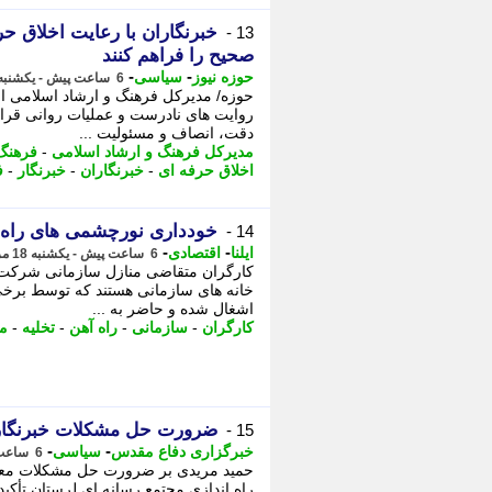
خبرنگاران با رعایت اخلاق ح
13 -
صحیح را فراهم کنند
-
-
حوزه نیوز
سیاسی
6 ساعت پیش - یکشنبه 18 مرداد 1405، 08:52
حوزه/ مدیرکل فرهنگ و ارشاد اسلامی اس
روایت های نادرست و عملیات روانی قرار د
دقت، انصاف و مسئولیت ...
مدیرکل فرهنگ و ارشاد اسلامی
-
فرهنگ 
اخلاق حرفه ای
-
خبرنگاران
-
خبرنگار
-
ف
خودداری نورچشمی های راه آ
14 -
-
-
ایلنا
اقتصادی
6 ساعت پیش - یکشنبه 18 مرداد 1405، 08:52
کارگران متقاضی منازل سازمانی شرکت اب
خانه های سازمانی هستند که توسط برخ
اشغال شده و حاضر به ...
کارگران
-
سازمانی
-
راه آهن
-
تخلیه
-
من
ضرورت حل مشکلات خبرنگارا
15 -
-
-
خبرگزاری دفاع مقدس
سیاسی
6 ساعت پیش - یکشنبه 18 مرداد 1405، 08:50
حمید مریدی بر ضرورت حل مشکلات معیشتی
راه اندازی مجتمع رسانه ای لرستان تأکید