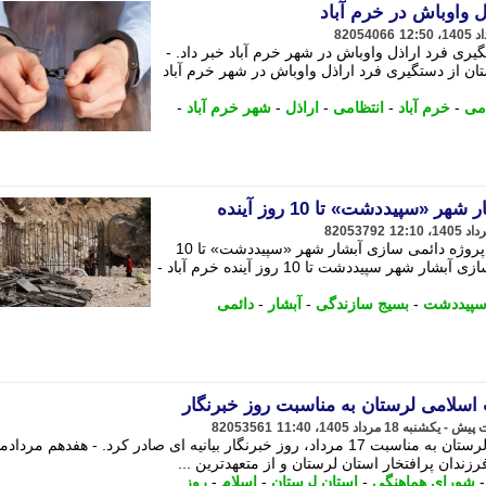
ل واوباش در خرم آباد
82054066
یری فرد اراذل واوباش در شهر خرم آباد خبر داد. -
تان از دستگیری فرد اراذل واوباش در شهر خرم آباد
امی
-
خرم آباد
-
انتظامی
-
اراذل
-
شهر خرم آباد
-
 «سپیددشت» تا 10 روز آینده
82053792
مسئول بسیج سازندگی لرستان از افتتاح پروژه دائمی سازی آبشار شهر «سپیددشت» تا 10
روز آینده خبر داد. - افتتاح پروژه دائمی سازی آبشار شهر سپیددشت تا 10 روز آینده خرم آباد -
سپیددشت
-
بسیج سازندگی
-
آبشار
-
دائمی
ت اسلامی لرستان به مناسبت روز خبرنگار
82053561
شورای هماهنگی تبلیغات اسلامی استان لرستان به مناسبت 17 مرداد، روز خبرنگار بیانیه ای صادر کرد. - هفدهم مرداد
دان پرافتخار استان لرستان و از متعهدترین ...
شورای هماهنگی
-
استان لرستان
-
اسلام
-
روز