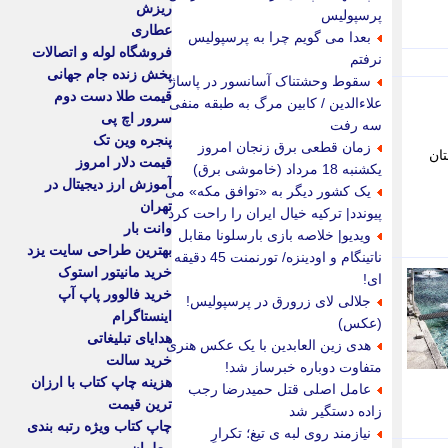
ریزش
پرسپولیس
عطاری
بعدا می گویم چرا به پرسپولیس
فروشگاه لوله و اتصالات
نرفتم
پخش زنده جام جهانی
سقوط وحشتناک آسانسور در پاساژ
قیمت طلا دست دوم
علاءالدین / کابین مرگ به طبقه منفی
سرور اچ پی
سه رفت
پنجره وین تک
زمان قطعی برق زنجان امروز
تان
قیمت دلار امروز
یکشنبه 18 مرداد (خاموشی برق)
آموزش ارز دیجیتال در
یک کشور دیگر به «توافق مکه» می
تهران
پیوندد| ترکیه خیال ایران را راحت کرد
وانت بار
ویدیو| خلاصه بازی بارسلونا مقابل
بهترین طراحی سایت یزد
ناتینگام و اودینزه/ تورنمنت 45 دقیقه
خرید مانیتور استوک
ای!
خرید فالوور پاپ آپ
جلالی لای زرورق در پرسپولیس!
اینستاگرام
(عکس)
هدایای تبلیغاتی
هدی زین العابدین با یک عکس هنری
خرید سالت
متفاوت دوباره خبرساز شد!
هزینه چاپ کتاب با ارزان
عامل اصلی قتل حمیدرضا رجب
ترین قیمت
زاده دستگیر شد
چاپ کتاب ویژه رتبه بندی
نیازمند روی لبه ی تیغ؛ تکرارِ