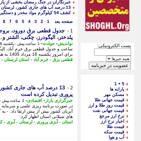
خبرنگاران در جنگ رمضان بخشی از پاز
13 درصد آب های جاری کشور، لرستان را به مستعدترین استان آبزی پروری تبدیل کرده است
کشف 54 کیلوگرم مواد مخدر و دستگیری سارقان در لرستان
صفحه بعد
1
2
3
4
5
6
7
8
1 -
پلدختر، الیگودرز، چگنی، الشتر و..
-
-
نواندیش
حوادث
1 ساعت پیش - یکشنبه 18 مرداد 1405، 13:56
پست الکترونیکی:
ساعت و جدول قطعی برق خرم آباد، الیگود
برای امروز یکشنبه 18 مرداد 1405 به همراه ساعت خاموشی مناطق اعلام شد. - جدول ...
قطعی برق
-
خرم آباد
-
استان لرستان
-
5 + 1
13 درصد آب های جاری کشور،
2 -
یارانه ها
پروری تبدیل کرده است
مسکن مهر
قیمت جهانی طلا
-
-
خبرگزاری بازار
اقتصادی
2 ساعت پیش - یکشنبه 18 مرداد 1405، 12:52
قیمت روز طلا و ارز
در صورت برنامه ریزی علمی و سرمایه گذا
قیمت جهانی نفت
آبزیان کشور بیش از پیش ارتقا داد. - به 
نرخ ارز مرجع
های شیلاتی استان اظهار کرد:
اخبار نرخ ارز
استان
-
آبزی پروری
-
لرستان
-
آبزی
-
ک
قیمت طلا
قیمت سکه
آب و هوا