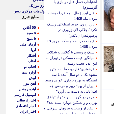
معلمان
اشتباهاتِ فصل قبل در بازی با
رز موزیک
آلومینیوم!
خدمات مرکزی بوش
فال ابجد | فال ابجد فردا دوشنبه 19
منابع خبری
مرداد ماه 1405
تارتار روی خرید استقلالی ریسک
55 آنلاین
نکرد؛/ جلالی لای زرورق در
6 صبح
پرسپولیس! (عکس)
9 صبح
قیمت دلار، طلا و سکه امروز 18
آرمان ملی
مرداد 1405
آریا
شیک پروتیینی با گیلاس و شکلات
آشکار
میانگین قیمت مسکن در تهران به
آفتاب
این عدد عجیب رسید
آفتاب نو
فرهمندی: فاز دو خط سه مترو
آوازه شهر
مشهد یک تا دو سال آینده با سه
آوش
ایستگاه به بهره برداری خواهد رسید
آهن نیوز
ایران از پهپاد ریپر و هرمس چه
آینده روشن
اطلاعاتی به دست می آورد؟
اتومبیل فارسی
هرمز در گرو 6 شرط؛ راه توافق
اخبار ارسالی
تهران و واشنگتن دوباره بسته شد؟
ماه
اخبار اقتصادی
انتقاد از وضعیت نیروهای شرکتی و
اخبار ایران
بخشنامه اخیر دولت در نحوه