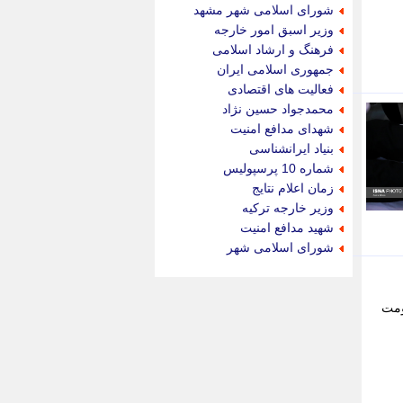
جام جم
شورای اسلامی شهر مشهد
جدید پرس
وزیر اسبق امور خارجه
جماران
فرهنگ و ارشاد اسلامی
جوان ایرانی
جمهوری اسلامی ایران
جهان مانا
فعالیت های اقتصادی
جهان نگر
محمدجواد حسین نژاد
جهان نیوز
شهدای مدافع امنیت
چطور
بنیاد ایرانشناسی
چمپیونات
شماره 10 پرسپولیس
چمدون
زمان اعلام نتایج
چه خبر
وزیر خارجه ترکیه
حادثه 24
شهید مدافع امنیت
حرف تو
شورای اسلامی شهر
حوادث پلاس
حوزه نیوز
خبر آنلاین
ومت
خبر جنوب
خبر سیاسی
خبر گردون
خبر ورزشی
خبرجو