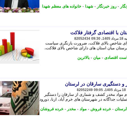
گار
-
روز خبرنگار
-
شهدا
-
خانواده های معظم شهدا
ان با اقتصادی گرفتار فلاکت
82052434
ارای شاخص بالای فلاکت، ضرورت بازنگری سیاست
لرستان میان استان های دارای شاخص بالای فلاکت،
ست اقتصادی
-
میان
-
بالاترین
82052249
ن در چند عملیات، 54 کیلوگرم مواد مخدر کشف و شماری از سارقان را دستگیر
ملیات جداگانه در شهرستان های خرم آباد، ازنا، دورود
لرستان
-
خرده فروش
-
مواد
-
مخدر
-
خرده فروشان