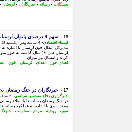
مشکلات
-
رسانه
-
خبرنگاران
-
لرستان
-
سهم 9 درصدی بانوان لرستانی از اهدای خون؛ 2 برابر میانگین کشور
16 -
-
-
ایسنا
اقتصادی
6 ساعت پیش - یکشنبه 18 مرداد 1405، 08:40
مدیرکل انتقال خون لرستان با اشاره به 
لرستان طی 16 سال گذشته به
کرده و امسال نیز میزان ...
اهدای خون
-
اهدای
-
لرستان
-
خون
-
است
خبرنگاران در جنگ رمضان بخ
17 -
-
-
خبرگزاری دفاع مقدس
سیاسی
6 ساعت پیش - یکشنبه 18 مرداد 1405، 08:40
در جنگ رمضان رسانه ها با اطلاع رسان
بودند. - وی با اشاره به عملکرد رسانه ها
تقویت روحیه
-
مردم
-
مقاومت
-
خبرنگا