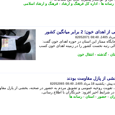
رسانه ها
-
اداره کل فرهنگ و ارشاد
-
فرهنگ و ارشاد اسلامی
82052071
جایگاه ممتاز این استان در حوزه اهدای خون گفت:
 طور متوالی رتبه نخست کشور را در زمینه اهدای خون کسب
ان
-
گذشته
-
انتقال خون
شی از پازل مقاومت بودند
82052065
ی، تقویت روحیه عمومی و تشویق مردم به حضور در صحنه، بخشی از پازل مقا
 در شرایط اخیر افزود: خبرنگاران با اطلاع رسانی،
ران
-
حضور
-
استان
-
رسانه ها