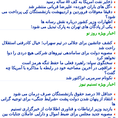
خایر نفت آمریکا به کف 40 ساله رسید
گل های باران خورده» علیرضا قربانی منتشر شد
قیقا معوقات فروردین و اردیبهشت بازنشستگان کِی پرداخت می
د؟
ظهارات وزیر کشور درباره نقش رسانه ها
کی از پادگان های تهران به پارک تبدیل می شود!
بار ویژه
روز نو
شف جانشین برای جلالی در تیم سهراب؛ خیال کادرفنی استقلال
حت شد
صوبه دولت برای ساماندهی نیروهای شرکتی هیچ دردی را دوا
واهد کرد
خنگوی سپاه: راهبرد فعلی ما حفظ تنگه هرمز است
راقچی در آخرین مصاحبه خود در رابطه با مذاکره با آمریکا چه
ت؟
کونام سرمربی تراکتور شد
بار ویژه
تسنیم نیوز
اقل 30 درصد حقوق بازنشستگان صرف درمان می شود
نتقاد از پنهان شدن دولت پشت «شرایط جنگی» برای توجیه گرانی
ازدید وزیر ارتباطات و فناوری اطلاعات از خبرگزاری تسنیم
صوبه جدید مجلس برای ضبط اموال و دارایی عاملان جنایات بین