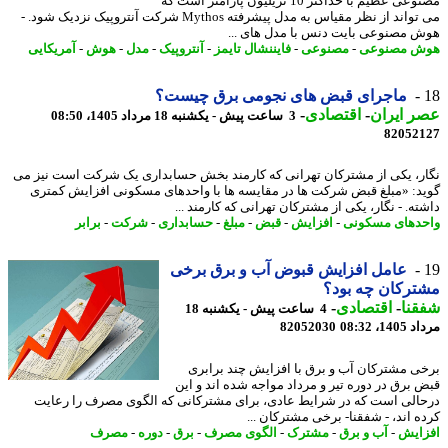
مصنوعی عظیم با حداکثر 10 تریلیون پارامتر است که
می تواند از نظر مقیاس به مدل پیشرفته Mythos شرکت آنتروپیک نزدیک شود. -
 مصنوعی بایت دنس با مدل های ...
ش مصنوعی
-
مصنوعی
-
فایننشال تایمز
-
آنتروپیک
-
مدل
-
هوش
-
آمریکایی
ماجرای قبض های نجومی برق چیست؟
 ایران
-
اقتصادی
-
3 ساعت پیش - یکشنبه 18 مرداد 1405، 08:50
82052
ر، یکی از مشترکان تهرانی که کارمند بخش حسابداری یک شرکت است نیز می
د: «مبلغ قبض شرکت ها در مقایسه ها با واحدهای مسکونی افزایش کمتری
ه. - نگار، یکی از مشترکان تهرانی که کارمند ...
دهای مسکونی
-
افزایش
-
قبض
-
مبلغ
-
حسابداری
-
شرکت
-
برابر
عامل افزایش قبوض آب و برق برخی
رکان چه بود؟
نا
-
اقتصادی
-
4 ساعت پیش - یکشنبه 18
1، 08:32
82052030
ی مشترکان آب و برق با افزایش چند برابری
 برق در دوره تیر و مرداد مواجه شده اند و این
الی است که در شرایط عادی، برای مشترکانی که الگوی مصرف را رعایت
ه اند، - شفقنا- برخی مشترکان ...
ایش
-
آب و برق
-
مشترک
-
الگوی مصرف
-
برق
-
دوره
-
مصرف