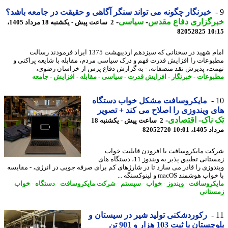
خبرنگار چگونه می تواند سنگر آگاهی و حقیقت در جامعه باشد؟
رگزاری دفاع مقدس
-
سیاسی
-
2 ساعت پیش - یکشنبه 18 مرداد 1405،
82052825
10
امام شهید در سخنانی که سیزدهم اردیبهشت 1375 ایراد فرمودند رسالت
وعات را افزایش قدرت فهم و درک سیاسی مردم، مقابله با شایعه پراکنی و
ت، پذیرش نقد منصفانه، - به گزارش دفاع پرس از خراسان رضوی،
وعات
-
خبرنگار
-
افزایش قدرت
-
سیاسی
-
مقابله
-
افزایش
-
جامعه
مایکروسافت مشکل خواب دستگاه
 ویندوزی را اصلاح می کند + تصویر
ناک
-
اقتصادی
-
2 ساعت پیش - یکشنبه 18
1، 10:01
82052720
ت مایکروسافت با افزودن قابلیت خواب
زمستانی تطبیق پذیر به ویندوز 11، دستگاه های
دوزی را قادر می سازد تا در شارژهای کم برای صرفه جویی در انرژی، - مقایسه
 هوشمند macOS و لینوکسنگه ...
کروسافت
-
ویندوز
-
خواب
-
سیستم
-
شرکت مایکروسافت
-
دستگاه
-
خواب
تانی
رکوردشکنی تولید شیر در سیستان و
تان با ثبت 103 هزار و 901 تن