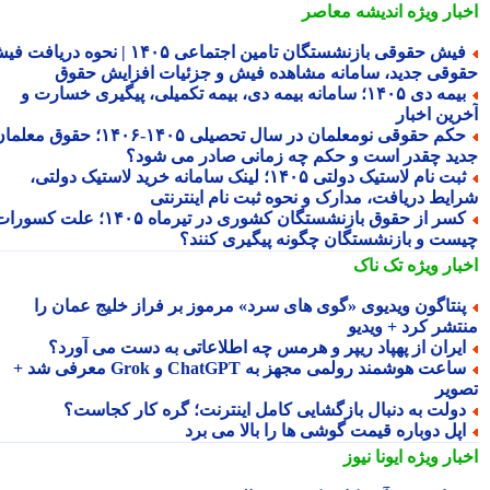
بار ویژه
اندیشه معاصر
فیش حقوقی بازنشستگان تامین اجتماعی ۱۴۰۵ | نحوه دریافت فیش
وقی جدید، سامانه مشاهده فیش و جزئیات افزایش حقوق
بیمه دی ۱۴۰۵؛ سامانه بیمه دی، بیمه تکمیلی، پیگیری خسارت و
رین اخبار
حکم حقوقی نومعلمان در سال تحصیلی ۱۴۰۵-۱۴۰۶؛ حقوق معلمان
ید چقدر است و حکم چه زمانی صادر می شود؟
ثبت نام لاستیک دولتی ۱۴۰۵؛ لینک سامانه خرید لاستیک دولتی،
ایط دریافت، مدارک و نحوه ثبت نام اینترنتی
کسر از حقوق بازنشستگان کشوری در تیرماه ۱۴۰۵؛ علت کسورات
ست و بازنشستگان چگونه پیگیری کنند؟
بار ویژه
تک ناک
نتاگون ویدیوی «گوی های سرد» مرموز بر فراز خلیج عمان را
تشر کرد + ویدیو
یران از پهپاد ریپر و هرمس چه اطلاعاتی به دست می آورد؟
ساعت هوشمند رولمی مجهز به ChatGPT و Grok معرفی شد +
ویر
ولت به دنبال بازگشایی کامل اینترنت؛ گره کار کجاست؟
پل دوباره قیمت گوشی ها را بالا می برد
بار ویژه
ایونا نیوز