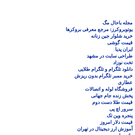
ه باحال مگ
وبروکرز: مرجع معرفی بروکرها
د شلوار جین زنانه
مت گوشی
ان پدیا
احی سایت در مشهد
 نوزاد
لود تلگرام و تلگرام طلایی
د ممبر تلگرام بدون ریزش
اری
شگاه لوله و اتصالات
 زنده جام جهانی
مت طلا دست دوم
ر اچ پی
ره وین تک
ت دلار امروز
زش ارز دیجیتال در تهران