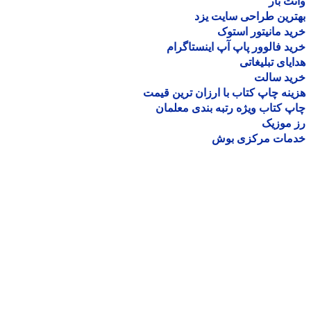
ت بار
رین طراحی سایت یزد
د مانیتور استوک
د فالوور پاپ آپ اینستاگرام
یای تبلیغاتی
ید سالت
نه چاپ کتاب با ارزان ترین قیمت
 کتاب ویژه رتبه بندی معلمان
موزیک
مات مرکزی بوش