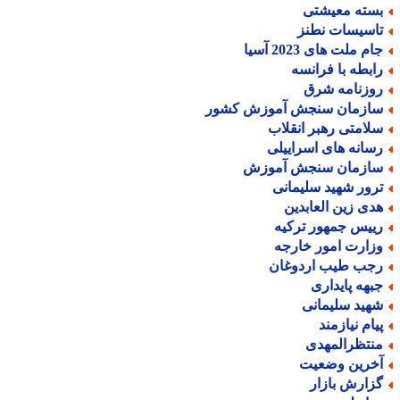
سته معیشتی
اسیسات نطنز
م ملت های 2023 آسیا
ابطه با فرانسه
وزنامه شرق
ازمان سنجش آموزش کشور
لامتی رهبر انقلاب
سانه های اسراییلی
ازمان سنجش آموزش
رور شهید سلیمانی
دی زین العابدین
ییس جمهور ترکیه
زارت امور خارجه
جب طیب اردوغان
بهه پایداری
هید سلیمانی
یام نیازمند
نتظرالمهدی
خرین وضعیت
زارش بازار