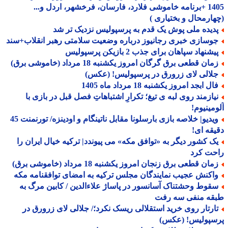
1405 +برنامه خاموشی فلارد، فارسان، فرخشهر، اردل و...
ارمحال و بختیاری )
دیده ملی پوش یک قدم به پرسپولیس نزدیک تر شد
وسازی خبری رجانیوز درباره وضعیت سلامتی رهبر انقلاب+سند
شنهاد سپاهان برای جذب 2 بازیکن پرسپولیس
ان قطعی برق گرگان امروز یکشنبه 18 مرداد (خاموشی برق)
لالی لای زرورق در پرسپولیس! (عکس)
ل ابجد امروز یکشنبه 18 مرداد ماه 1405
یازمند روی لبه ی تیغ؛ تکرارِ اشتباهاتِ فصل قبل در بازی با
مینیوم!
ویدیو| خلاصه بازی بارسلونا مقابل ناتینگام و اودینزه/ تورنمنت 45
قه ای!
ک کشور دیگر به «توافق مکه» می پیوندد| ترکیه خیال ایران را
حت کرد
ان قطعی برق زنجان امروز یکشنبه 18 مرداد (خاموشی برق)
اکنش عجیب نمایندگان مجلس ترکیه به امضای توافقنامه مکه
قوط وحشتناک آسانسور در پاساژ علاءالدین / کابین مرگ به
قه منفی سه رفت
ارتار روی خرید استقلالی ریسک نکرد؛/ جلالی لای زرورق در
سپولیس! (عکس)