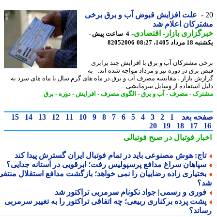
علت افزایش قبوض آب و برق برخی
رکان اعلام شد
گزاری بازار
-
اقتصادی
-
4 ساعت پیش -
رداد 1405، 08:27
82052006
ی مشترکان آب و برق با افزایش چند برابری
 برق در دوره تیر و مرداد مواجه شده اند. - به
رش بازار ، مقایسه مصرف آب و برق در ماه های گرم سال با ماه های سرد به
ل استفاده از وسایل سرمایشی ...
ترک
-
مصرف
-
آب و برق
-
الگوی مصرف
-
افزایش
-
دوره
-
برق
حه بعد
1
2
3
4
5
6
7
8
9
10
11
12
13
14
15
20
19
18
17
بار فوتبال در صبح فوتبالی
اج: هوش مصنوعی باید در تمام فوتبال ایران گسترش پیدا کند
پاهان سراغ مدافع پرسپولیس رفت؛ ابرقویی در آستانه جدایی؟
ختیاری زاده رضاییان را نمی خواهد؛ بازگشت مدافع استقلال منتفی
؟
وری و رسمی| جواد نکونام سرمربی تراکتور شد
شت پرده برکناری ربیعی؛ چه اتفاقی تراکتور را به تغییر سرمربی
اند؟