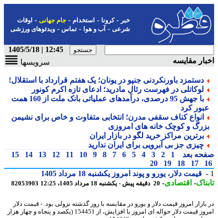
-
-
-
-
خبر
کرونا
استخدام
جام جهانی
اوقات
-
-
-
شرعی
آب و هوا
تماس
ویدئوهای ورزشی
12:45 | 1405/5/18
ار مقایسه
سرویسها
دستمزد باورنکردنی جنپو در یونان؛ یک هفتم قرارداد با استقلال!
لوکاتلی در فهرست رئال مادرید؛ ادعای تازه اکرم کونور
با جهش 95 درصدی، درآمدهای عملیاتی بانک ملت از 160 همت
بور کرد
انواع کناف سقفی مدرن؛ انتخابی متفاوت و خاص برای نشیمن
زرگ و کوچک خانه های امروزی
برترین مراکز خرید لگو در بازار ایران
چیزی جز بی آبرویی برای ایران ندارید
حه بعد
1
2
3
4
5
6
7
8
9
10
11
12
13
14
15
20
19
18
17
قیمت دلار، یورو و پوند امروز یکشنبه 18 مرداد 1405
ناک
-
اقتصادی
-
20 دقیقه پیش - یکشنبه 18 مرداد 1405، 12:25
82053903
بازار امروز قیمت دلار و یورو در مقایسه با روز گذشته نزولی بود. - قیمت دلار
امروز قیمت دلار حواله ای امروز با افزایش، از 154451 (یکصد و پنجاه و چهار هزار