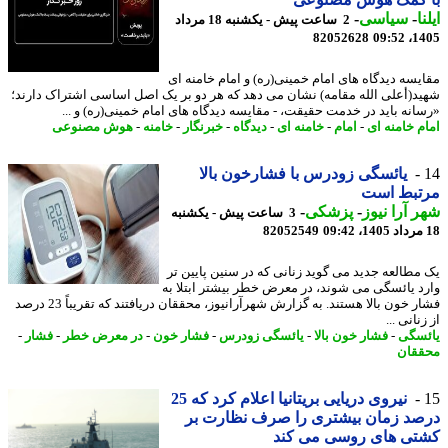
ا
-
سیاسی
-
2 ساعت پیش - یکشنبه 18 مرداد
82052628
1405
یسه دیدگاه های امام خمینی(ره) و امام خامنه ای
د(أعلی الله مقامه) نشان می دهد که هر دو بر یک اصل اساسی اشتراک دارند؛
انه باید در خدمت حقیقت، - مقایسه دیدگاه های امام خمینی(ره) و ...
م خامنه ای
-
امام
-
خامنه ای
-
دیدگاه
-
خبرنگار
-
خامنه
-
هوش مصنوعی
یائسگی زودرس با فشارخون بالا
تبط است
 آرا نیوز
-
پزشکی
-
3 ساعت پیش - یکشنبه
82052549
مطالعه جدید می گوید زنانی که در سنین پایین تر
د یائسگی می شوند، در معرض خطر بیشتر ابتلا به
فشار خون بالا هستند. به گزارش شهرآرانیوز، محققان دریافتند که تقریباً 23 درصد
نانی ...
سگی
-
فشار خون بالا
-
یائسگی زودرس
-
فشار خون
-
در معرض خطر
-
فشار
-
قان
نیروی دریایی بریتانیا اعلام کرد که 25
د زمان بیشتری را صرف نظارت بر
تی های روسی می کند