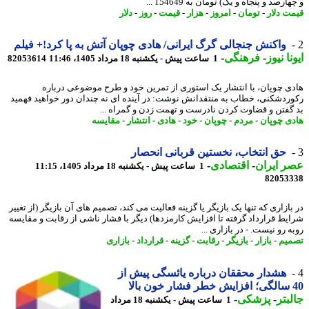
ارصد و پنجاه و یک) تومان به 154649 ...
ت دلار
-
تومان
-
امروز
-
هزار
-
قیمت
-
روز
-
دلار
واکنش جنجالی گرگ ایرانی/ هادی چوپان آتش به پا کرد!+ فیلم
نا نیوز
-
فرهنگی
-
1 ساعت پیش - یکشنبه 18 مرداد 1405، 11:46
82053614
ی چوپان، با انتشار یک استوری از تمرین خود و طرح موضوعی درباره
ردشکنی، خطاب به منتقدانش نوشت: در آینده ای نه چندان دور خواهید فهمید
گفتن و قضاوت کردن نادرست و تهمت زدن و گمراه ...
ی چوپان
-
مردم
-
چوپان
-
خود
-
هادی
-
انتشار
-
مقایسه
حق انتخاب، نخستین قربانی انحصار
 ایران
-
اقتصادی
-
1 ساعت پیش - یکشنبه 18 مرداد 1405، 11:15
82053
ازاری که تنها یک بازیگر یا گزینه فعالیت می کند، تصمیم های آن بازیگر (از تغییر
یط قرارداد گرفته تا افزایش کارمزدها) دیگر با فشار ناشی از رقابت و مقایسه
 رو نیست. - در بازاری ...
یم
-
بازار
-
بازیگر
-
رقابت
-
گزینه
-
قرارداد
-
بازاری
هشدار محققان درباره یائسگی پیش از
بتر
-
پزشکی
-
1 ساعت پیش - یکشنبه 18 مرداد