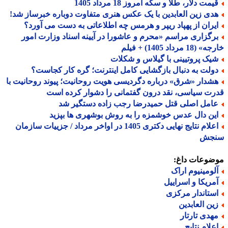
مت دلار، طلا و سکه امروز 18 مرداد 1405
دی زین العابدین با یک عکس هنری متفاوت دوباره خبرساز شد!
یران از پهپاد ریپر و هرمس چه اطلاعاتی به دست می آورد؟
رگزاری مراسم «محرم و عاشورا در آیینه اسناد وزارت امور
18 مرداد 1405) + فیلم
یک پروتیینی با گیلاس و شکلات
ولت به دنبال بازگشایی کامل اینترنت؛ گره کار کجاست؟
شدار «شرق» درباره دگردیسی هویت روحانیت؛ پیوند روحانیت با
ت سیاسی، نقد درون گفتمانی را دشوار کرده است
امل اصلی قتل حمیدرضا رجب زاده دستگیر شد
ین دال عدس خوشمزه را به روش بوشهری ها بپزید
اعلام نتایج نهایی دکتری 1405 در اواخر مرداد / جزییات سازمان
جش
ضوعات داغ:
لومینیوم اراک
مریکا و اسراییل
ستاندار مرکزی
ین العابدین
هدی تارتار
علام نتایج