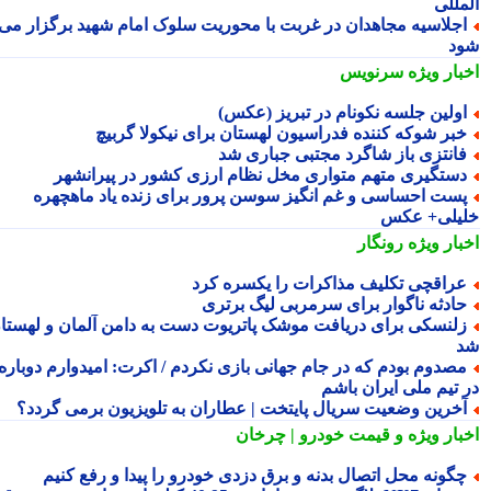
مللی
جلاسیه مجاهدان در غربت با محوریت سلوک امام شهید برگزار می
د
بار ویژه
سرنویس
ولین جلسه نکونام در تبریز (عکس)
بر شوکه کننده فدراسیون لهستان برای نیکولا گربیچ
انتزی باز شاگرد مجتبی جباری شد
ستگیری متهم متواری مخل نظام ارزی کشور در پیرانشهر
ست احساسی و غم انگیز سوسن پرور برای زنده یاد ماهچهره
یلی+ عکس
بار ویژه
رونگار
راقچی تکلیف مذاکرات را یکسره کرد
ادثه ناگوار برای سرمربی لیگ برتری
لنسکی برای دریافت موشک پاتریوت دست به دامن آلمان و لهستان
صدوم بودم که در جام جهانی بازی نکردم / اکرت: امیدوارم دوباره
 تیم ملی ایران باشم
خرین وضعیت سریال پایتخت | عطاران به تلویزیون برمی گردد؟
بار ویژه
و قیمت خودرو | چرخان
گونه محل اتصال بدنه و برق دزدی خودرو را پیدا و رفع کنیم