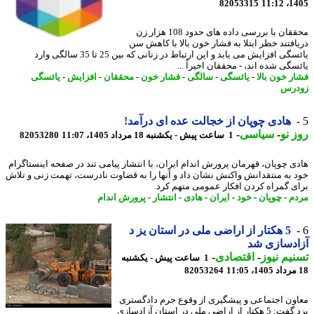
82053315
1405
محققان با بررسی داده های حدود 108 هزار زن
افتند خطر ابتلا به فشار خون بالا با کاهش سن
یائسگی افزایش می یابد و این ارتباط در زنانی که بین 25 تا 35 سالگی وارد
سگی شده اند، - محققان اخیراً ...
ر خون بالا
-
یائسگی
-
سالگی
-
فشار خون
-
محققان
-
افزایش
-
یائسگی
درس
هادی چوپان از خجالت عده ای درآمد!
 نو
-
سیاسی
-
1 ساعت پیش - یکشنبه 18 مرداد 1405، 11:07
82053280
ی چوپان، قهرمان پرورش اندام ایران، با انتشار پیامی تند در صفحه اینستاگرام
 به منتقدانش واکنش نشان داد و آنها را به قضاوت نادرست، تهمت زنی و تلاش
ی گمراه کردن افکار عمومی متهم کرد.
م
-
چوپان
-
خود
-
ایران
-
هادی
-
انتشار
-
پرورش اندام
5 هکتار از اراضی ملی در استان یز د
دسازی شد
یم نیوز
-
اقتصادی
-
1 ساعت پیش - یکشنبه
82053264
ون اجتماعی و پیشگیری از وقوع جرم دادگستری
یزد گفت: 5 هکتار از اراضی ملی در استان آزادسازی