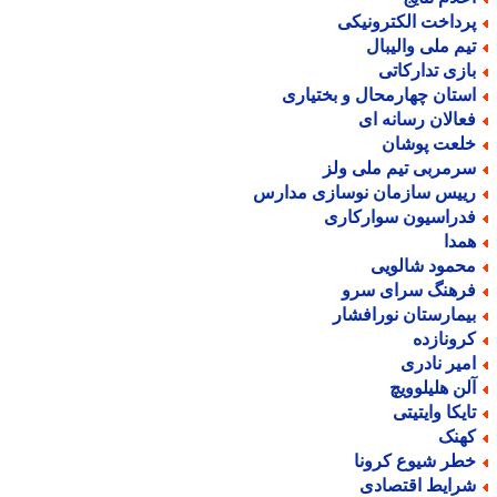
رداخت الکترونیکی
یم ملی والیبال
ازی تدارکاتی
ستان چهارمحال و بختیاری
عالان رسانه ای
لعت پوشان
رمربی تیم ملی ولز
ییس سازمان نوسازی مدارس
دراسیون سوارکاری
مدا
حمود شالویی
رهنگ سرای سرو
یمارستان نورافشار
رونازده
میر نادری
لن هلیلوویچ
ایکا وایتیتی
هنک
طر شیوع کرونا
رایط اقتصادی