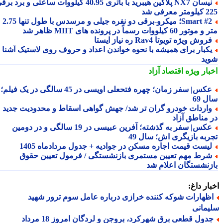
نیسان NX7 پلاگین هیبرید با باتری 40.95 کیلووات ساعتی و برد برقی
 معرفی شد
Smart #2؛ میکرو-برقی دو نفره جیلی و مرسدس با طول تنها 2.75
ور 60 کیلووات رسماً در پرونده های MIIT ظاهر شد
روش ویژه تویوتا Rav4 ره نیاز ایستا
کبار برای همیشه با نحوه خواندن اعداد و حروف روی لاستیک آشنا
ید
بار ویژه
اقتصاد آزاد
عکس| سفر زمان؛ چهره فتحعلی اویسی در 45 سالگی در یک فیلم؛
 69
اردات خودرو گران تر شد/ جهش گواهی اسقاط و محدودیت جدید
 مناطق آزاد
عکس| سفر به گذشته؛ آفرین عبیسی در 19 سالگی و در دومین
ربه بازیگری اش؛ سال 49
یست قیمت اجاره مسکن در جوادیه + جدول مردادماه 1405
رط مهم تعیین مستمری بازنشستگی / فرمول تعیین حقوق
زنشستگان اعلام شد
ار داغ:
ظهارات شوکه کننده خرازی درباره عامل سوم ترور شهید
مانی
جدول قطعی برق شهرکرد، بروجن و لردگان امروز 18 مرداد