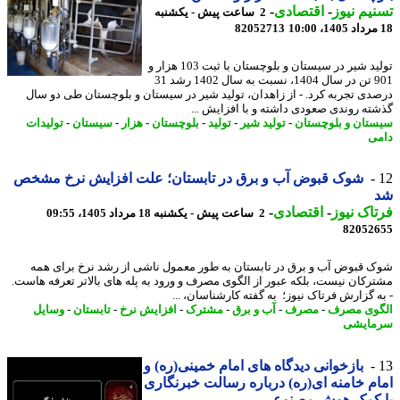
یم نیوز
-
اقتصادی
-
2 ساعت پیش - یکشنبه
82052713
تولید شیر در سیستان و بلوچستان با ثبت 103 هزار و
901 تن در سال 1404، نسبت به سال 1402 رشد 31
دی تجربه کرد. - از زاهدان، تولید شیر در سیستان و بلوچستان طی دو سال
ته روندی صعودی داشته و با افزایش ...
تان و بلوچستان
-
تولید شیر
-
تولید
-
بلوچستان
-
هزار
-
سیستان
-
تولیدات
ی
شوک قبوض آب و برق در تابستان؛ علت افزایش نرخ مشخص
اک نیوز
-
اقتصادی
-
2 ساعت پیش - یکشنبه 18 مرداد 1405، 09:55
82052
 قبوض آب و برق در تابستان به طور معمول ناشی از رشد نرخ برای همه
رکان نیست، بلکه عبور از الگوی مصرف و ورود به پله های بالاتر تعرفه هاست.
ه گزارش فرتاک نیوز؛ به گفته کارشناسان، ...
وی مصرف
-
مصرف
-
آب و برق
-
مشترک
-
افزایش نرخ
-
تابستان
-
وسایل
مایشی
بازخوانی دیدگاه های امام خمینی(ره) و
م خامنه ای(ره) درباره رسالت خبرنگاری
 کمک هوش مصنوعی