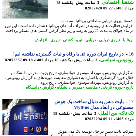
نا
-
اقتصادی
-
3 ساعت پیش - یکشنبه 18
1، 09:27
82052420
نا نیروی دریایی سلطنتی بریتانیا نسبت به
ایش فعالیت های روسیه در اطراف آب های بریتانیا هشدار داده است؛ این نیرو
در ماه جولای به مدت 21 روز به رصد و زیر نظر گرفتن کشتی های مسکو پرداخت.
انیا
-
نیروی دریایی
-
دریایی
-
نیرو
-
کشتی
-
نیروی
-
افزایش
در تاریخ ایران دوره ای با رفاه و ثبات گسترده نداشته ایم!
نویس
-
سیاسی
-
3 ساعت پیش - یکشنبه 18 مرداد 1405، 09:18
82052357
گزارش رونویس، مهرداد موسوی خوانساری، تاریخ پژوه، مدرس دانشگاه و
ل حوزه گردشگری با اشاره به دشواری مقایسه دوره های به گزارش رونویس، -
گزارش رونویس، مهرداد موسوی خوانساری، تاریخ پژوه،
خ
-
دوره
-
تاریخی
-
مقایسه
-
مدرس دانشگاه
-
گزارش
-
دانشگاه
بایت دنس به دنبال ساخت یک هوش
وعی در ابعاد مدل Mythos
ناک
-
بین الملل
-
3 ساعت پیش - یکشنبه 18
1، 09:11
82052294
ت بایت دنس در حال توسعه یک مدل هوش