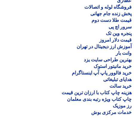
اری
شگاه لوله و اتصالات
 زنده جام جهانی
مت طلا دست دوم
ر اچ پی
ره وین تک
ت دلار امروز
زش ارز دیجیتال در تهران
ت بار
رین طراحی سایت یزد
د مانیتور استوک
د فالوور پاپ آپ اینستاگرام
یای تبلیغاتی
ید سالت
نه چاپ کتاب با ارزان ترین قیمت
 کتاب ویژه رتبه بندی معلمان
موزیک
مات مرکزی بوش