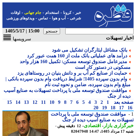
-
-
-
-
خبر
کرونا
استخدام
جام جهانی
اوقات
-
-
-
شرعی
آب و هوا
تماس
ویدئوهای ورزشی
15:00 | 1405/5/17
ار تسهیلات
سرویسها
بانک مشاغل ایثارگران تشکیل می شود
درآمد های عملیاتی بانک ملت از 160 همت عبور کرد
مدیرعامل صندوق توسعه مسکن: تکمیل 160 هزار واحد
سکونی در دستور کار است
حمایت از صنایع کم آب بر و دانش بنیان در روستاهای یزد
وام بدون سپرده 1405؛ شرایط دریافت وام بدون سپرده بانکی |
بلغ وام بدون سپرده، ضامن و نحوه ثبت نام
موافقت صندوق توسعه ملی با پرداخت تسهیلات به صنایع آسیب
یده از جنگ
حه بعد
1
2
3
4
5
6
7
8
9
10
11
12
13
14
15
20
19
18
17
موافقت صندوق توسعه ملی با پرداخت
یلات به صنایع آسیب دیده از جنگ
گزاری بازار
-
اقتصادی
-
12 دقیقه پیش -
1405، 14:47
82047948