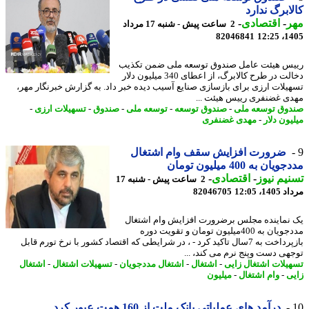
ابرگ ندارد
ر
-
اقتصادی
-
2 ساعت پیش - شنبه 17 مرداد
82046841
1405
س هیئت عامل صندوق توسعه ملی ضمن تکذیب
دخالت در طرح کالابرگ، از اعطای 340 میلیون دلار
یلات ارزی برای بازسازی صنایع آسیب دیده خبر داد. به گزارش خبرنگار مهر،
ی غضنفری رییس هیئت ...
وق توسعه ملی
-
صندوق توسعه
-
توسعه ملی
-
صندوق
-
تسهیلات ارزی
-
ون دلار
-
مهدی غضنفری
ضرورت افزایش سقف وام اشتغال
ان به 400 میلیون تومان
یم نیوز
-
اقتصادی
-
2 ساعت پیش - شنبه 17
1، 12:05
82046705
نماینده مجلس برضرورت افزایش وام اشتغال
مددجویان به 400میلیون تومان و تقویت دوره
بازپرداخت به 7سال تاکید کرد - ، در شرایطی که اقتصاد کشور با نرخ تورم قابل
هی دست وپنج نرم می کند، ...
یلات اشتغال زایی
-
اشتغال
-
اشتغال مددجویان
-
تسهیلات اشتغال
-
اشتغال
ی
-
وام اشتغال
-
میلیون
درآمد های عملیاتی بانک ملت از 160 همت عبور کرد