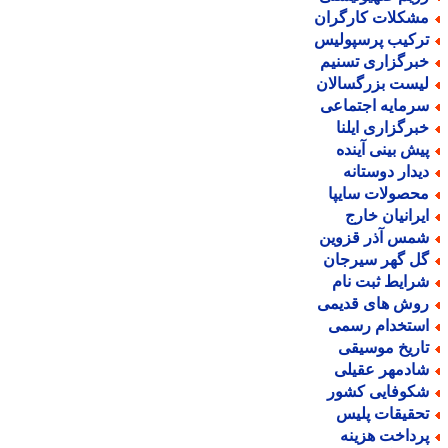
شکلات کارگران
رکیب پرسپولیس
برگزاری تسنیم
یست بزرگسالان
رمایه اجتماعی
برگزاری ایلنا
یش بینی آینده
یدار دوستانه
حصولات سایپا
یرانیان خارج
مس آذر قزوین
ل گهر سیرجان
رایط ثبت نام
وش های قدیمی
ستخدام رسمی
اریخ موسیقی
ادمهر عقیلی
کوفایی کشور
حقیقات پلیس
رداخت هزینه