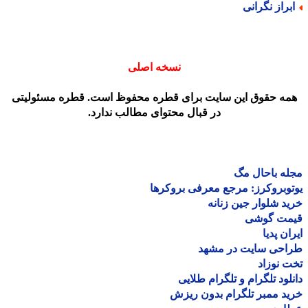
براز نگرانی
نسخه اصلی
مه حقوق این سایت برای قطره محفوظ است. قطره مسئولیتی
در قبال محتوای مطالب ندارد.
ه باحال مگ
وبروکرز: مرجع معرفی بروکرها
د شلوار جین زنانه
مت گوشی
ان پدیا
احی سایت در مشهد
 نوزاد
لود تلگرام و تلگرام طلایی
د ممبر تلگرام بدون ریزش