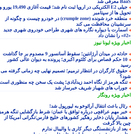
معرفی شد
جیلی E2 الکتریکی در اروپا ثبت نام شد؛ قیمت آغازی 19,490 یورو و
ویل ها از سپتامبر
منطقه خرد شونده (crumple zone) در خودرو چیست و چگونه از
نشینان محافظت می کند
سمارت با دیواره نگاره های شهری طراحی خودروی شهری جدید
بار ویژه
ایونا نیوز
ادثه در میدان آرژانتین؛ سقوط آسانسور 9 مصدوم بر جا گذاشت
10 حکم قصاص برای کلثوم اکبری؛ پرونده به دیوان عالی کشور
ید
قوق کارگران در انتظار ترمیم؛ تصمیم نهایی چه زمانی گرفته می
د؟
نگه هرمز از نگاه احمد زیدآبادی؛ پشت یک سخن چه منظوری است؟
وراب های شهباز شریف خبرساز شد
بار ویژه
رونگار
ئال باعث انتقال آرائوخو به لیورپول شد!
بر مهم عراقچی درباره توافق با عمان/ شرط بازگشایی تنگه هرمز
شدار پایان ذخایر رهگیر کشورهای خلیج فارس/نگرانی آمریکا از
ن بالا گرفت
عد از بازنشستگی دیگر کاری با والیبال ندارم