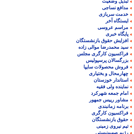
بدیل وضعیت
دافع نساجی
دمت سربازی
یستگاه آخر
راسم عروسی
ایگاه خبری
فزایش حقوق بازنشستگان
ید محمدرضا موالی زاده
راکسیون کارگری مجلس
زرگسالان پرسپولیس
روش محصولات سایپا
هارمحال و بختیاری
ستاندار خوزستان
ماینده ولی فقیه
مام جمعه شهرکرد
شاور رییس جمهور
رنامه زمانبندی
راکسیون کارگری
قوق بازنشستگان
یم نیروی زمینی
ژیم صهیونیستی