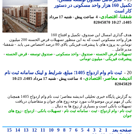
تکمیل 160 هزار واحد مسکونی در دستور
ر است
نا
-
اقتصادی
-
4 ساعت پیش - شنبه 17 مرداد
82045870
1405
هدف گذاری امسال این صندوق، تکمیل و افتتاح 160
هزار واحد مسکونی است که به این منظور تسهیلات قرض الحسنه 200 میلیون
تومانی به پروژه های با پیشرفت فیزیکی بالای 80 درصد اختصاص می یابد. - شفقنا-
رعامل ...
یلات قرض الحسنه
-
صندوق
-
واحد مسکونی
-
صندوق توسعه
-
قرض الحسنه
-
رفت فیزیکی
-
میلیون تومانی
ثبت نام وام ازدواج 1405؛ مبلغ، شرایط و لینک سامانه ثبت نام
یشه معاصر
-
اقتصادی
-
4 ساعت پیش - شنبه 17 مرداد 1405، 10:23
82045
به گزارش پایگاه خبری تحلیلی اندیشه معاصر؛ ثبت نام وام ازدواج 1405 همچنان
 از مهم ترین موضوعات مورد توجه زوج های جوان و متقاضیان دریافت
یلات بانکی است و بسیاری از زوج ها به دنبال ...
 نام
-
وام ازدواج
-
ثبت
-
سامانه ثبت نام
-
تسهیلات بانکی
-
ازدواج
-
زوج های
ن
حه بعد
1
2
3
4
5
6
7
8
9
10
11
12
13
14
15