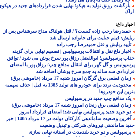
ازگشت رونق تولید به هپکو؛ نهایی شدن قراردادهای جدید در هپکوی
اک
ار داغ:
میدرضا رجب زاده کیست؟ / قتل هولناک مداح سرشناس پس از
یش/ فیلم جنایت برای خانواده ارسال شد
أیید ربایش و قتل حمیدرضا رجب زاده
خبار داغ نقل و انتقالات پرسپولیس | تصمیم نهایی برای گزینه
ب پرسپولیس؛ ابوالفضل رزاق پور سرخ پوش می شود / توافق
پولیس و گل گهر برای انتقال مدافع چپ؛ رزاق پور با امضای
ردادی سه ساله به جمع سرخ پوشان اضافه شد
ان قطعی برق گرگان امروز شنبه 17 مرداد (خاموشی برق)
محدودیت تردد برای خودرو های تولید 1385 به قبل | حذف سهمیه
ین این خودروها
ک مدافع چپ جدید در پرسپولیس
ان قطعی برق زنجان امروز شنبه 17 مرداد (خاموشی برق)
و خرید جدید پرسپولیس نهایی شد؛ امضای قرارداد امروز
آخرین وضعیت ساماندهی کارکنان دولت در 17 مرداد 1405 | خبر
د ساماندهی نیروهای شرکتی و تبدیل وضعیت
رسپولیس و دو خرید بلندمدت در آستانه نهایی سازی