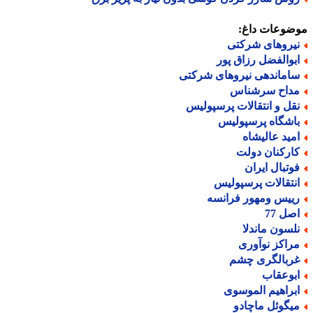
ضوعات داغ:
یروهای شرکتی
بوالفضل رزاق پور
اماندهی نیروهای شرکتی
داح سرشناس
قل و انتقالات پرسپولیس
اشگاه پرسپولیس
مید عالیشاه
ارکنان دولت
وتبال ایران
نتقالات پرسپولیس
ییس ومهور فرانسه
صل 77
لسون ماندلا
راکز نوآوری
ربالگری چشم
بوعقاب
براهیم الموسوی
یگوئل ماچادو