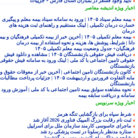
أیید وجود فسفر در بمباران استان فارس + جزییات
بار ویژه
اندیشه معاصر
بیمه معلم سیناد ۱۴۰۵ | ورود به سامانه سیناد بیمه معلم و پیگیری
ارت درمان تکمیلی | لینک مستقیم و راهنمای ثبت هزینه های
مان
بیمه معلم تکمیلی ۱۴۰۵ | آخرین خبر از بیمه تکمیلی فرهنگیان و بیمه
نا | شرایط، پوشش ها، هزینه و نحوه استفاده از بیمه درمان
هنگیان+ جدول وضعیت بیمه معلم تکمیلی ۱۴۰۵
دریافت فیش حقوقی بازنشستگان ۱۴۰۵ | مشاهده و دانلود فیش
وقی تامین اجتماعی با کد ملی | لینک ورود به سامانه فیش حقوقی
زنشستگان
انون بازنشستگان تامین اجتماعی | آخرین خبر از معوقات حقوق و
مابه التفاوت فروردین و اردیبهشت ۱۴۰۵ | جزئیات پرداخت مطالبات
زنشستگان
حوه مشاهده سوابق بیمه تامین اجتماعی با کد ملی | آموزش ورود به
مانه و دریافت سابقه بیمه
بار ویژه
سرنویس
رط سپاه برای بازگشایی تنگه هرمز
بت نام رقابت بزرگ المپیک فناوری 2026 آغاز شد
اجرای جاسوسی کارمند سازمان ملل برای اسراییل
تاره مدنظر بارسلونا در تست پزشکی رد شد
ایعه دردناک برای لئو: پدر مسی درگذشت!