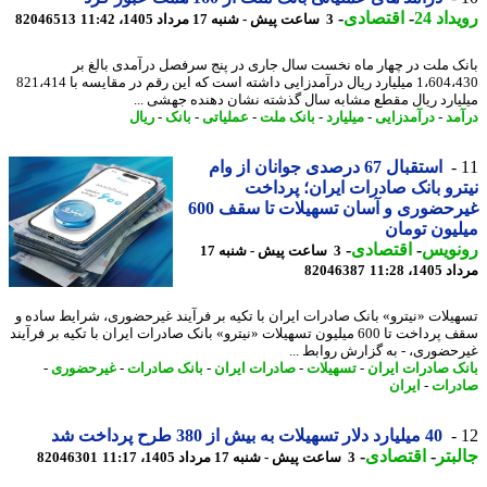
اد 24
-
اقتصادی
-
3 ساعت پیش - شنبه 17 مرداد 1405، 11:42
82046513
ک ملت در چهار ماه نخست سال جاری در پنج سرفصل درآمدی بالغ بر
1،604،430 میلیارد ریال درآمدزایی داشته است که این رقم در مقایسه با 821،414
یارد ریال مقطع مشابه سال گذشته نشان دهنده جهشی ...
مد
-
درآمدزایی
-
میلیارد
-
بانک ملت
-
عملیاتی
-
بانک
-
ریال
استقبال 67 درصدی جوانان از وام
رو بانک صادرات ایران؛ پرداخت
غیرحضوری و آسان تسهیلات تا سقف 600
یون تومان
نویس
-
اقتصادی
-
3 ساعت پیش - شنبه 17
1، 11:28
82046387
هیلات «نیترو» بانک صادرات ایران با تکیه بر فرآیند غیرحضوری، شرایط ساده و
سقف پرداخت تا 600 میلیون ​تسهیلات «نیترو» بانک صادرات ایران با تکیه بر فرآیند
حضوری، - به گزارش روابط ...
ک صادرات ایران
-
تسهیلات
-
صادرات ایران
-
بانک صادرات
-
غیرحضوری
-
رات
-
ایران
40 میلیارد دلار تسهیلات به بیش از 380 طرح پرداخت شد
بتر
-
اقتصادی
-
3 ساعت پیش - شنبه 17 مرداد 1405، 11:17
82046301