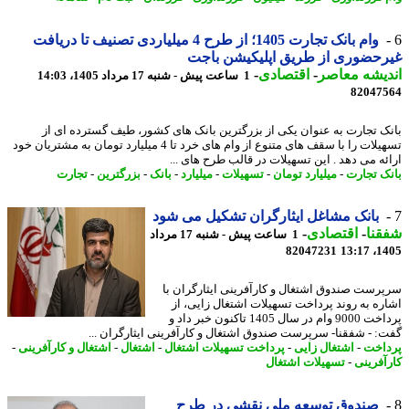
وام بانک تجارت 1405؛ از طرح 4 میلیاردی تصنیف تا دریافت
حضوری از طریق اپلیکیشن باجت
یشه معاصر
-
اقتصادی
-
1 ساعت پیش - شنبه 17 مرداد 1405، 14:03
82047
ک تجارت به عنوان یکی از بزرگترین بانک های کشور، طیف گسترده ای از
تسهیلات را با سقف های متنوع از وام های خرد تا 4 میلیارد تومان به مشتریان خود
ئه می دهد . این تسهیلات در قالب طرح های ...
ک تجارت
-
میلیارد تومان
-
تسهیلات
-
میلیارد
-
بانک
-
بزرگترین
-
تجارت
بانک مشاغل ایثارگران تشکیل می شود
نا
-
اقتصادی
-
1 ساعت پیش - شنبه 17 مرداد
82047231
1405
رست صندوق اشتغال و کارآفرینی ایثارگران با
ره به روند پرداخت تسهیلات اشتغال زایی، از
پرداخت 9000 وام در سال 1405 تاکنون خبر داد و
: - شفقنا- سرپرست صندوق اشتغال و کارآفرینی ایثارگران ...
اخت
-
اشتغال زایی
-
پرداخت تسهیلات اشتغال
-
اشتغال
-
اشتغال و کارآفرینی
-
آفرینی
-
تسهیلات اشتغال
صندوق توسعه ملی نقشی در طرح