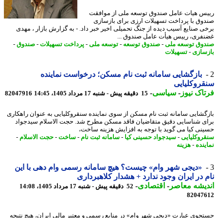
س هیات عامل صندوق توسعه ملی از موافقت
وق با پرداخت تسهیلات ارزی برای بازسازی
ی صنایع آسیب دیده از جنگ تحمیلی اخیر خبر داد. - به گزارش بازار ، مهدی
فری، رییس هیأت عامل صندوق ...
وق توسعه ملی
-
صندوق توسعه
-
توسعه ملی
-
پرداخت تسهیلات
-
صندوق
-
سازی
-
تسهیلات
بازگشایی سامانه ثبت نام مسکن؛ درخواست نماینده
روکلیایی
اک نیوز
-
سیاسی
-
15 دقیقه پیش - شنبه 17 مرداد 1405، 14:45
82047916
گشایی سامانه ثبت نام مسکن از سوی نماینده سنقروکلیایی به عنوان راهکاری
ی شناسایی دقیق متقاضیان فاقد مسکن مطرح شد. حجت الاسلام سیدجواد
نی کیا می گوید با توجه به افزایش هزینه ساخت،
روکلیایی
-
سیدجواد حسینی کیا
-
سامانه ثبت نام
-
ساخت
-
حجت الاسلام
-
ینده
-
هزینه
«دیجی شهر وام» چیست؟ هیچ سامانه رسمی وام دهی با این
 در ایران وجود ندارد + هشدار کلاهبرداری
یشه معاصر
-
اقتصادی
-
52 دقیقه پیش - شنبه 17 مرداد 1405، 14:08
82047
جوی عبارت «دیجی شهر وام» در منابع رسمی و معتبر مالی ایران، هیچ نتیجه