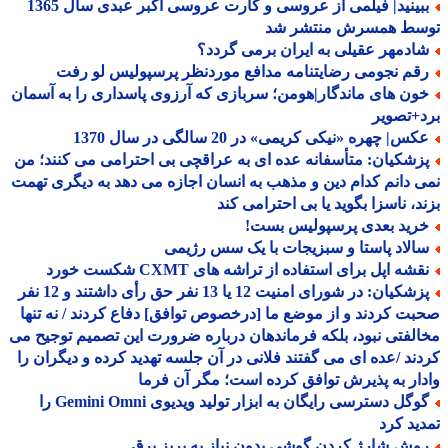
ببینید| فیلمی از عروسی و کارت عروسی اکبر عبدی سال 1365
سط همسرش منتشر شد
ادمهر عقیلی به ایران برمی گردد؟
قم نجومی رضایتنامه مدافع موردنظر پرسپولیس لو رفت
ون های ماندگار|هومن؛ سربازی که آرزوی پاسداری را به آسمان
+تصویر
س| چهره «نیکی کریمی» در 20 سالگی در سال 1370
زشکیان: متأسفانه عده ای به عراقچی بی احترامی می کنند؛ من
 دانم کدام دین و مذهب به انسان اجازه می دهد به دیگری تهمت
د، ناسزا بگوید یا بی احترامی کند
رید بعدی پرسپولیس بست!
الاد پاستا و سبزیجات با یک سس رژیمی
شه اپل برای استفاده از تراشه های CXMT شکست خورد
پزشکیان: در شورای امنیت 12 یا 13 نفر حق رأی داشتند و 12 نفر
ت کردند و از موضع ما [درخصوص توافق] دفاع کردند / نه تنها
لفتی نبود، بلکه فرماندهان درباره ضرورت این تصمیم توجیح می
ند /عده ای می گفتند فلانی در آن جلسه تهدید کرده و دیگران را
ار به پذیرش توافق کرده است؛ مگر آن فرما
گوگل دسترسی رایگان به ابزار تولید ویدیوی Gemini Omni را
ید کرد
وش شارژ کردن گوشی بدون نیاز به پریز برق