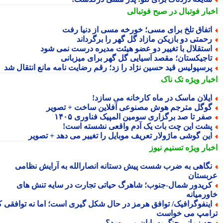
بار فوتبال در صبح فوتبالی
تفاق تلخ برای مسی؛ خورخه مسی از دنیا رفت
حمتی دو بازیکن مازاد گل گهر را برگرداند
ستقلال با تغییر دو عضو هیئت مدیره درست نمی شود
اجیکستان؛ مقصد آسیایی گل گهر برای میزبانی
رسپولیس قید حسین نژاد را زد؛ رقم رضایت نامه مانع انتقال شد
بار ویژه
تک ناک
یلان ماسک در ماه کارخانه می سازد!
وگل مترجم هوش مصنوعی آفلاین ساخت + تصویر
فر تا صد برگزاری سومین المپیک فناوری ۱۴۰۵
شت این چت بات یک آدم واقعی نشسته است!
ین گوشی ماژولار تعریف موبایل را تغییر می دهد + تصویر
بار ویژه
تسنیم نیوز
گاهی به ضرب شست پیش دستانه انصارالله به آرایش نظامی
بستان
ریدور شمال-جنوب؛ شاهرگ حیاتی تجارت در سایه تنش های
ورمیانه
ینفوگرافیک/ توافق هرمز در حال شکل گیری است؛ اما نه توافقی که
امپ می خواست
ه زمانی جنگ به پایان می رسد؟