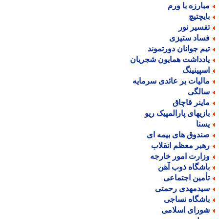
بارزه با ورم
ایچتیچ
فسیر نور
ساد ستیزی
یم جوانان دورتموند
ادداشت همایون شجریان
سپینینگ
الیات بر عائدی سرمایه
الگی
اینر قاچاق
ازیهای پارالمپیک ریو
سنا
ندوق های بیمه ای
هبر معظم انقلاب
زارت امور خارجه
اشگاه ذوب آهن
أمین اجتماعی
یدمهدی رحمتی
اشگاه نساجی
ورای اسلامی