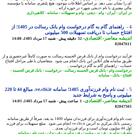
را نشان نمی دهد. بر اساس اطلاعات موجود، هیچ پلتفرم، سامانه یا مؤسسه
ی معتبری با نام «دیجی شهر» در حوزه ارائه ...
ایران
-
ایران
-
وام
-
دیجی
-
وام و تسهیلات
-
سامانه
-
کلاهبرداری
راهنمای گام به گام درخواست وام بانک رسالت در 1405؛ از
اح حساب تا دریافت تسهیلات 500 میلیونی
یشه معاصر
-
اقتصادی
-
52 دقیقه پیش - شنبه 17 مرداد 1405، 14:08
82047
یند درخواست وام از بانک قرض الحسنه رسالت به صورت کاملاً غیرحضوری و از
ق سامانه های آنلاین این بانک انجام می شود . متقاضیان با طی مراحل افتتاح
ب، - راهنمای گام به گام درخواست ...
واست وام
-
بانک قرض الحسنه رسالت
-
درخواست
-
بانک قرض الحسنه
-
اح
-
بانک
-
سامانه
ثبت نام وام فرزندآوری 1405؛ سامانه ve.cbi.ir، مبالغ 44 تا 220
یونی و پاسخ به شرایط جدید
یشه معاصر
-
اقتصادی
-
1 ساعت پیش - شنبه 17 مرداد 1405، 14:03
82047
ثبت نام وام فرزندآوری برای فرزندان متولد 1400 به بعد، صرفاً از طریق سامانه
رسمی بانک مرکزی به آدرس ve.cbi.ir انجام می شود . مبلغ تسهیلات برای فرزند
دان بعدی ...
 فرزندآوری
-
فرزند
-
میلیون
-
فرزندآوری
-
فرزندان
-
ثبت نام
-
سامانه