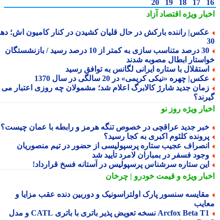
20
19
18
17
بار ویژه
اقتصاد آزاد
کس| راننده بارکش در حال قلیان کشیدن در کنار کامیون اش؛ دهه
30 درصد متناسب سازی به کمتر از 10 درصد رسید / بازنشستگان
استار ابطال مصوبه شدند
ستقلال با ستاره ایرانی لگانس به توافق رسید
کس| چهره «نیکی کریمی» در 20 سالگی در سال 1370
مان جدید شارژ کالابرگ اعلام شد؛ مشمولان چه روزی اعتبار می
رند؟
بار ویژه
روز نو
بر جدید عراقچی در خصوص تنگه هرمز و رابطه با عمان چیست؟
رونده کلثوم اکبری به کجا رسید؟
نصراف عجیب ستاره پرسپولیسی از حضور در تیم منصوریان
جود فسفر در بمباران لامرد تأیید شد
ین ستاره سرشناس پرسپولیس در آستانه فسخ قرارداد!
بار ویژه
و قیمت خودرو | چرخان
قایسه سنسور پارک اولتراسونیک و دوربین دنده عقب مزایا و
ایب
Arcfox Beta T1 نسخه تعویض پذیر باتری با باتری CATL و مدل