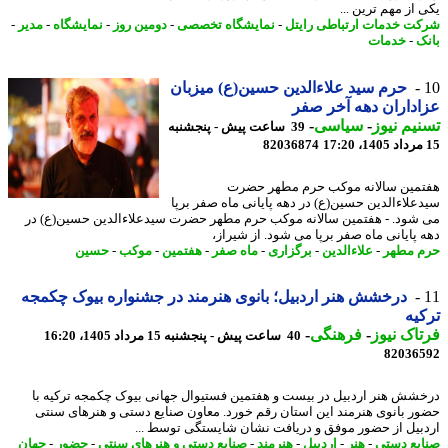
از مهم ترین ...
ت خدمات ارتباطی رایتل
-
نمایشگاه تخصصی
-
دومین روز
-
نمایشگاه
-
مدیر
-
ک
-
خدمات
حرم سید علاءالدین حسین(ع) میزبان
داران دهه آخر صفر
یم نیوز
-
سیاسی
-
39 ساعت پیش - پنجشنبه
82036874
مین سالانه موکب حرم مطهر حضرت
علاءالدین حسین(ع) در دهه پایانی ماه صفر برپا
شود. - هفتمین سالانه موکب حرم مطهر حضرت سیدعلاءالدین حسین(ع) در
 پایانی ماه صفر برپا می شود. از شیراز،
 مطهر
-
علاءالدین
-
برگزاری
-
ماه صفر
-
هفتمین
-
موکب
-
حسین
درخشش هنر اردبیل؛ بانوی هنرمند در جشنواره بیوک چکمجه
یه
اک نیوز
-
فرهنگی
-
40 ساعت پیش - پنجشنبه 15 مرداد 1405، 16:20
82036
شش هنر اردبیل در بیست و هفتمین فستیوال جهانی بیوک چکمجه ترکیه با
ر بانوی هنرمند این استان رقم خورد. معاون صنایع دستی و هنرهای سنتی
بیل از حضور موفق و دریافت نشان شایستگی توسط ...
یع دستی
-
هنر
-
اردبیل
-
هنرمند
-
صنایع دستی و هنرهای سنتی
-
حضور
-
جهان