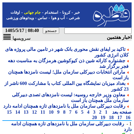
-
-
-
-
خبر
کرونا
استخدام
جام جهانی
اوقات
-
-
-
شرعی
آب و هوا
تماس
ویدئوهای ورزشی
08:40 | 1405/5/17
ار هفتمین
سرویسها
تاکید بر ایفای نقش محوری بانک شهر در تامین مالی پروژه های
لان انرژی کشور
جشنواره کاراته شین ذن کیوکوشین هرمزگان به مناسبت دهه
جر برگزار شد
ماراتن انتخابات دبیرکلی سازمان ملل؛ لیست نامزدها همچنان
از است
بغداد میزبان نمایشگاه بین المللی کتاب با مشارکت 600 ناشر از
کشور
معاون وزیر خارجه روسیه: لیست نامزدهای تصدی دبیرکلی
ازمان ملل همچنان باز است
رقابت دبیرکلی سازمان ملل با نامزدهای تازه همچنان ادامه دارد
حه بعد
1
2
3
4
5
6
7
8
9
10
11
12
13
14
15
20
19
18
17
رقابت دبیرکلی سازمان ملل با نامزدهای تازه همچنان ادامه
د