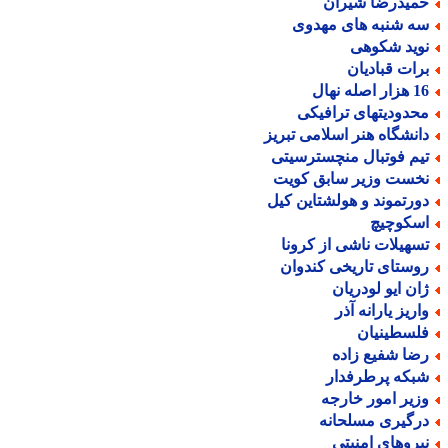
میدرضا شیران
ه شنبه های مهدوی
وید شکوهی
رات قبادیان
ر اصله نهال
حدودیتهای ترافیکی
انشگاه هنر اسلامی تبریز
یم فوتبال منچسترسیتی
خست وزیر سابق کویت
ورتموند و هولشتاین کیل
سکوچیچ
سهیلات ناشی از کرونا
وستای تاریخی کندوان
ان ایو لودریان
اریز یارانه آذر
لسطینیان
ضا شفیع زاده
بکه پرطرفدار
زیر امور خارجه
رگیری مسلحانه
یروهای امنیتی