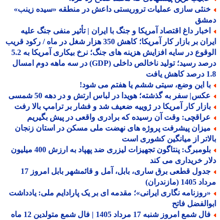
نثی سازی عملیات تروریستی داعش در منطقه «سیده زینب»
شق
خبار داغ اقتصاد آمریکا و جنگ با ایران | تأثیر منفی جنگ علیه
ایران بر بازار کار آمریکا؛ کاهش 350 هزار شغل در ماه / رکود قریب
الوقوع در سایه افزایش هزینه های جنگ؛ نرخ بیکاری آمریکا به 5.2
درصد رسید؛ تولید ناخالص داخلی (GDP) در سه ماهه دوم امسال
افت
ا این وضع، سیتی ششم یا هفتم می شود!
کس| سفر به گذشته؛ هویدا در لباس ارتش و در دهه 50 شمسی
ازار کار آمریکا در ژوییه ضعیف شد و فشار بر ترامپ بالا رفت
راقچی: وقت آن رسیده که برادری واقعی در پیش بگیریم
یزان پیشرفت پروژه های نهضت ملی مسکن در استان زنجان
اتر از میانگین کشوری است
بلومبرگ: پنتاگون تجهیزات لیزری ضد پهپاد به ارزش 400 میلیون
ر خریداری می کند
جدول قطعی برق ساری، بابل، آمل و قائمشهر بابل امروز 17
1 (مازندران)
روزنامه نگاری ایرانی»؛ مقدمه ای بر یک پارادایم ملی: یادداشت
الفضل فاتح
فال شمع امروز شنبه 17 مرداد 1405 | فال شمع متولدین 12 ماه