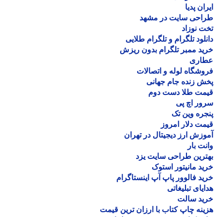
ان پدیا
احی سایت در مشهد
 نوزاد
لود تلگرام و تلگرام طلایی
د ممبر تلگرام بدون ریزش
اری
شگاه لوله و اتصالات
 زنده جام جهانی
مت طلا دست دوم
ر اچ پی
ره وین تک
ت دلار امروز
زش ارز دیجیتال در تهران
ت بار
رین طراحی سایت یزد
د مانیتور استوک
د فالوور پاپ آپ اینستاگرام
یای تبلیغاتی
ید سالت
نه چاپ کتاب با ارزان ترین قیمت