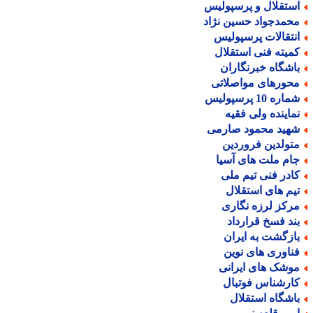
ستقلال و پرسپولیس
حمدجواد حسین نژاد
نتقالات پرسپولیس
میته فنی استقلال
اشگاه خبرنگاران
حورهای مواصلاتی
اره 10 پرسپولیس
ماینده ولی فقیه
هید محمود صارمی
تولدین فروردین
ام ملت های آسیا
ادر فنی تیم ملی
یم های استقلال
رکز لرزه نگاری
ند فسخ قرارداد
ازگشت به ایران
ناوری های نوین
وشک های ایرانی
ارشناس فوتبال
اشگاه استقلال