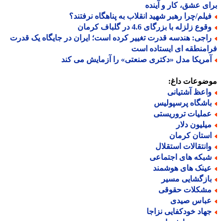
ی عشق، کار و آینده
یلم/چرا رهبر شهید انقلاب به پناهگاه نرفتند؟
وع زلزله با بزرگای 4.6 در گلباف کرمان
اجی: هندسه قدرت تغییر کرده است؛ ایران در جایگاه یک قدرت
منطقه ای ایستاده است
مریکا مدل «دکتری صنعتی» را آزمایش می کند
ضوعات داغ:
اعظ آشتیانی
اشگاه پرسپولیس
ملیات تروریستی
یلیون دلار
ستان کرمان
انتقالات استقلال
بکه های اجتماعی
ینک های هوشمند
ازگشایی مسیر
شکلات حقوقی
باس صیدی
هاد خودکفایی نزاجا