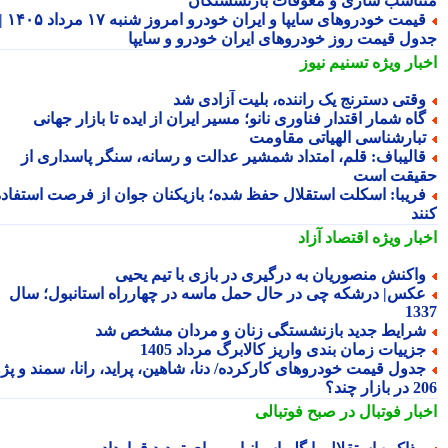
ناسب سازی و معوقات بازنشستگان
قیمت خودروهای سایپا و ایران خودرو امروز شنبه ۱۷ مرداد ۱۴۰۵ |
ول قیمت روز خودروهای ایران خودرو و سایپا
بار ویژه
تسنیم نیوز
قتی دسترنج یک راننده، بلیت آزادی شد
اه شمار اقتدار فناوری نانو؛ مسیر ایران از ایده تا بازار جهانی
بارشناسی الهیاتی مقاومت
الیباف: قلم، امتداد شمشیر عدالت و رسانه، سنگر پاسداری از
یقت است
ریبا: اسکلت استقلال حفظ شده؛ بازیکنان جوان از فرصت استفاده
ند
بار ویژه
اقتصاد آزاد
اکنش منصوریان به درگیری در بازی با تیم یحیی
کس| درشکه چی در حال حمل ماسه در چهارراه استانبول؛ سال
13
رایط جدید بازنشستگی زنان و مردان مشخص شد
زییات زمان بندی واریز کالابرگ مرداد 1405
دول قیمت خودروهای کارکرده/ دنا، شاهین، پراید، رانا، سمند و پژو
ار چند؟
بار فوتبال در صبح فوتبالی