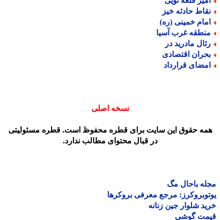
میر قلعه نویی
قاط حادثه خیز
مام خمینی (ره)
نطقه غرب آسیا
ئال مادرید در
حران اقتصادی
مضای قرارداد
نسخه اصلی
مه حقوق این سایت برای قطره محفوظ است. قطره مسئولیتی
در قبال محتوای مطالب ندارد.
ه باحال مگ
وبروکرز: مرجع معرفی بروکرها
د شلوار جین زنانه
مت گوشی