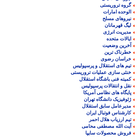
روه تروریستی
لوحده امارات
یروهای مسلح
یگ قهرمانان
دیریت انرژی
یالات متحده
خرین وضعیت
طرناک ترین
راسان رضوی
یم های استقلال و پرسپولیس
نثی سازی عملیات تروریستی
میته فنی باشگاه استقلال
قل و انتقالات پرسپولیس
ایگاه های نظامی آمریکا
ئوفیزیک دانشگاه تهران
دیرعامل سابق استقلال
ارشناس فوتبال ایران
یم ارزیاب هلال احمر
یت الله مصطفی محامی
روش محصولات سایپا