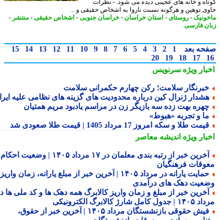
اه و خانه های عجیبی دیده می شود. - نظرات
ی توهین و هرگونه نسبت ناروا به اشخاص حقیقی و ...
ونیک
-
روستای
-
استان خراسان
-
خراسان جنوبی
-
اشخاص حقیقی
-
منتشر
-
ن فارسی
حه بعد
1
2
3
4
5
6
7
8
9
10
11
12
13
14
15
20
19
18
17
بار ویژه
سرنویس
برنگار سلامت؛ رکن چهارم حکمرانی سلامت
شدار ژنرال کین درباره محدودیت های گزینه های نظامی علیه ایران
هره بهت زده سه بازیگر زن در مراسم یادبود مریم همتیان
ا و تجربه «هبوط»
یمت طلا و سکه امروز 17 مرداد 1405 | قیمت طلا صعودی شد
بار ویژه
اندیشه معاصر
آخرین خبر از رتبه بندی معلمان در ۱۷ مرداد ۱۴۰۵ | وضعیت احکام و
وقات فرهنگیان
حمایت یارانه در مرداد ۱۴۰۵ | آخرین خبر از مبلغ یارانه، زمان واریز و
عیت دهک های درآمدی
خرین خبر از مبلغ و زمان واریز کالابرگ همه دهک ها و کد ملی ها در
ول کامل شارژ کالابرگ الکترونیکی
فیش حقوقی بازنشستگان مرداد ۱۴۰۵ | آخرین خبر از حقوق،