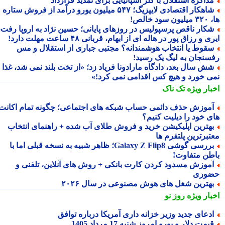
ذاکره استقلال با گلر اسپانیایی برای تمدید قرارداد
شاهکار اقتصادی لایپزیگ؛ ۵۴۷ میلیون یورو درآمد از فروش ستاره
سود خالص!
کار ناقص پرسپولیس در روزهای پایانی؛ حسین نژاد به اروپا رفت،
ی و رزاق پور در هاله ای از ابهام، قربانی ۴۸ ساعت مهلت دارد!
قوط یا انتخاب هوشمندانه؟ مجتبی جباری از استقلال و مس
سنجان به لیگ یک رسید!
ش سال بعد، دادگاه مارادونا فریاد زد؛ «از تخت بلند نمی شد، غذا
ی خورد و هیچ کس اقدامی نمی کرد!»
بار ویژه
تک ناک
موزش حذف دائمی حساب شبکه های اجتماعی؛ چگونه تمام اکانت
ی خود را دیلیت کنیم؟
هترین اپلیکیشن خرید و فروش طلای آب شده + راهنمای انتخاب
تبرترین پلتفرم ها
بررسی گوشی Galaxy Z Flip8؛ ظاهر شبیه به نسخه قبلی اما با
طن متفاوت!
موزش مسدود کردن کارت بانکی + روش های آنلاین، تلفنی و
وری
هترین شغل های هوش مصنوعی در سال ۲۰۲۶
بار ویژه
روز نو
دعای جدید وزیر خزانه داری آمریکا درباره توافق
یمت دلار و یورو امروز شنبه 17 مرداد 1405