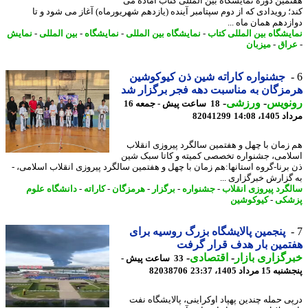
مین دوره نمایشگاه بین المللی کتاب آماده می
؛ رویدادی که از دوم سپتامبر آینده (یازدهم شهریورماه) آغاز می شود و تا
زدهم همان ماه ...
یشگاه بین المللی کتاب
-
نمایشگاه بین المللی
-
نمایشگاه
-
بین المللی
-
نمایش
اق
-
میزبان
جشنواره کاراته شین ذن کیوکوشین
زگان به مناسبت دهه فجر برگزار شد
نویس
-
ورزشی
-
18 ساعت پیش - جمعه 16
1، 14:08
82041299
زمان با چهل و هفتمین سالگرد پیروزی انقلاب
امی، جشنواره تخصصی کمیته و کاتا سبک شین
برنا-گروه استانها:هم زمان با چهل و هفتمین سالگرد پیروزی انقلاب اسلامی، -
گزارش خبرگزاری ...
گرد پیروزی انقلاب
-
جشنواره
-
برگزار
-
هرمزگان
-
کاراته
-
دانشگاه علوم
شکی
-
کیوکوشین
پنجمین پالایشگاه بزرگ روسیه برای
مین بار هدف قرار گرفت
گزاری بازار
-
اقتصادی
-
33 ساعت پیش -
 مرداد 1405، 23:37
82038706
ی حمله چندین پهپاد اوکراینی، پالایشگاه نفت