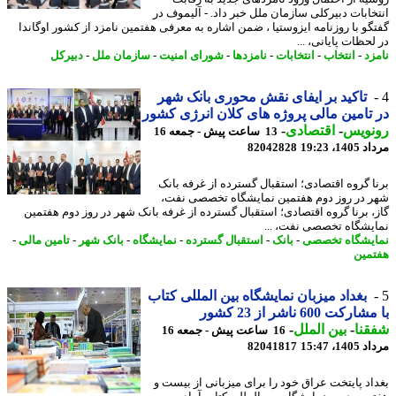
خابات دبیرکلی سازمان ملل خبر داد. - آلیموف در
گو با روزنامه ایزوستیا ، ضمن اشاره به معرفی هفتمین نامزد از کشور اوگاندا
حظات پایانی، ...
زد
-
انتخاب
-
انتخابات
-
نامزدها
-
شورای امنیت
-
سازمان ملل
-
دبیرکل
تاکید بر ایفای نقش محوری بانک شهر
تامین مالی پروژه های کلان انرژی کشور
نویس
-
اقتصادی
-
13 ساعت پیش - جمعه 16
1، 19:23
82042828
ا گروه اقتصادی؛ استقبال گسترده از غرفه بانک
 در روز دوم هفتمین نمایشگاه تخصصی نفت،
، برنا گروه اقتصادی؛ استقبال گسترده از غرفه بانک شهر در روز دوم هفتمین
یشگاه تخصصی نفت، ...
یشگاه تخصصی
-
بانک
-
استقبال گسترده
-
نمایشگاه
-
بانک شهر
-
تامین مالی
-
مین
بغداد میزبان نمایشگاه بین المللی کتاب
کت 600 ناشر از 23 کشور
نا
-
بین الملل
-
16 ساعت پیش - جمعه 16
1، 15:47
82041817
اد پایتخت عراق خود را برای میزبانی از بیست و