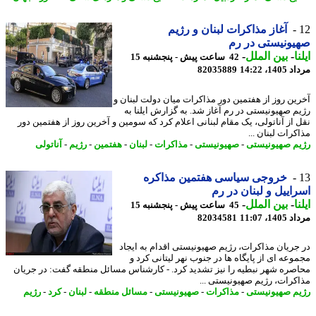
آغاز مذاکرات لبنان و رژیم
ونیستی در رم
ا
-
بین الملل
-
42 ساعت پیش - پنجشنبه 15
1، 14:22
82035889
ین روز از هفتمین دور مذاکرات میان دولت لبنان و
م صهیونیستی در رم آغاز شد. به گزارش ایلنا به
 از آناتولی، یک مقام لبنانی اعلام کرد که سومین و آخرین روز از هفتمین دور
رات لبنان ...
م صهیونیستی
-
صهیونیستی
-
مذاکرات
-
لبنان
-
هفتمین
-
رژیم
-
آناتولی
خروجی سیاسی هفتمین مذاکره
اییل و لبنان در رم
ا
-
بین الملل
-
45 ساعت پیش - پنجشنبه 15
1، 11:07
82034581
جریان مذاکرات، رژیم صهیونیستی اقدام به ایجاد
وعه ای از پایگاه ها در جنوب نهر لیتانی کرد و
صره شهر نبطیه را نیز تشدید کرد. - کارشناس مسائل منطقه گفت: در جریان
کرات، رژیم صهیونیستی ...
م صهیونیستی
-
مذاکرات
-
صهیونیستی
-
مسائل منطقه
-
لبنان
-
کرد
-
رژیم