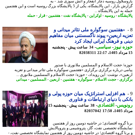
وسلاول روسیه دچار انفجار و آتش سوزی شد. - به
گزارش بازار ، این پالایشگاه، یکی از 5 پالایشگاه بزرگ روسیه است و این هفتمین
 به این پالایشگاه ...
ایشگاه
-
روسیه
-
اوکراین
-
پالایشگاه نفت
-
هفتمین
-
قرار
-
حمله
«هفتمین سوگواره ملی تئاتر میدانی و
یه اربعین» پیوند ناگسستنی میان مفاهیم
ی و فرهنگ ایرانی ایجاد کرد
ه نیوز
-
سیاسی
-
34 ساعت پیش - پنجشنبه
82038311
ه/ حجت الاسلام و المسلمین ملانوری با صدور
می درباره برگزاری برگزاری «هفتمین سوگواره ملی تئاتر میدانی و تعزیه
عین»، نوشت: این رویداد، - حوزه/ حجت الاسلام و المسلمین ملانوری ...
زاری
-
حجت الاسلام
-
سوگواره
-
هفتمین
-
اربعین
-
المسلمین
-
میدانی
هم افزایی استراتژیک میان حوزه پولی و
کی با دنیای ارتباطات و فناوری
نویس
-
اقتصادی
-
38 ساعت پیش - پنجشنبه 15
1، 17:58
82037042
ا گروه اقتصادی؛ در حاشیه دومین روز از هفتمین
یشگاه تخصصی نفت، گاز، پتروشیمی و پتروپالایش
رنا گروه اقتصادی؛ در حاشیه دومین روز از هفتمین نمایشگاه تخصصی نفت، -