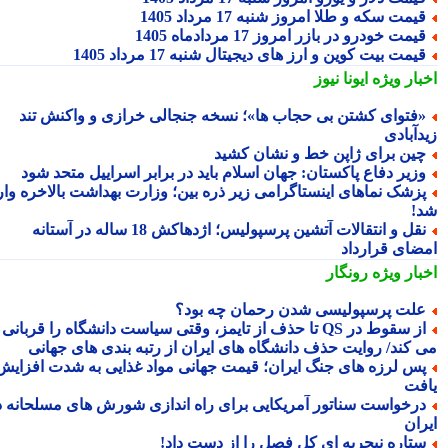
یمت سکه و طلا امروز شنبه 17 مرداد 1405
یمت خودرو در بازر امروز 17 مردادماه 1405
یمت بیت کوین و ارز های دیجیتال شنبه 17 مرداد 1405
بار ویژه
ایونا نیوز
فتوای کشتن بی حجاب ها»؛ نسخه جنجالی خرازی و واکنش تند
دآبادی
ین برای ژاپن خط و نشان کشید
زیر دفاع پاکستان: جهان اسلام باید در برابر اسراییل متحد شود
زشک نماهای اینستاگرامی زیر ذره بین؛ وزارت بهداشت بالاخره وارد
!
نقل و انتقالات آتشین پرسپولیس؛ اژدهاکش 18 ساله در آستانه
ضای قرارداد
بار ویژه
رونگار
لت پرسپولیسی شدن رحمان چه بود؟
از سقوط در QS تا حذف از تایمز، وقتی سیاست دانشگاه را قربانی
 کند/ روایت حذف دانشگاه های ایران از رتبه بندی های جهانی
س لرزه های جنگ ایران؛ قیمت جهانی مواد غذایی به شدت افزایش
فت
رخواست سناتور آمریکایی برای راه اندازی شورش های مسلحانه در
ران
تاره نیجریه ای کل فصل را از دست داد!