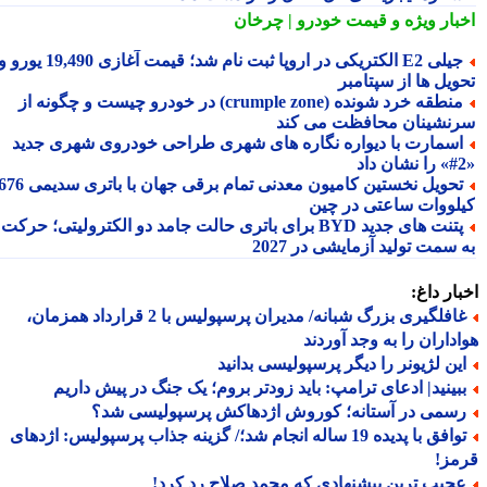
بار ویژه
و قیمت خودرو | چرخان
جیلی E2 الکتریکی در اروپا ثبت نام شد؛ قیمت آغازی 19,490 یورو و
ویل ها از سپتامبر
منطقه خرد شونده (crumple zone) در خودرو چیست و چگونه از
نشینان محافظت می کند
سمارت با دیواره نگاره های شهری طراحی خودروی شهری جدید
تحویل نخستین کامیون معدنی تمام برقی جهان با باتری سدیمی 676
لووات ساعتی در چین
پتنت های جدید BYD برای باتری حالت جامد دو الکترولیتی؛ حرکت
سمت تولید آزمایشی در 2027
ار داغ:
غافلگیری بزرگ شبانه/ مدیران پرسپولیس با 2 قرارداد همزمان،
داران را به وجد آوردند
ین لژیونر را دیگر پرسپولیسی بدانید
بینید| ادعای ترامپ: باید زودتر بروم؛ یک جنگ در پیش داریم
سمی در آستانه؛ کوروش اژدهاکش پرسپولیسی شد؟
توافق با پدیده 19 ساله انجام شد؛/ گزینه جذاب پرسپولیس: اژدهای
مز!
جیب ترین پیشنهادی که محمد صلاح رد کرد!