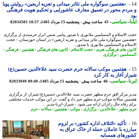
«هفتمین سوگواره ملی تئاتر میدانی و تعزیه اربعین» روایتی پویا
ردم محور در تعمیق معارف عاشورایی و تحکیم هویت فرهنگی
ا
-
سیاسی
-
45 ساعت پیش - پنجشنبه 15 مرداد 1405، 10:57
82034505
 الاسلام و المسلمین ملانوری با صدور پیامی ضمن ابراز خرسندی از برگزاری
تمین سوگواره ملی تئاتر میدانی و تعزیه اربعین» در استان خوزستان، - حجت
سلام و المسلمین ملانوری با صدور ...
ون های فرهنگی هنری
-
حجت الاسلام
-
کانون های فرهنگی
-
هفتمین
-
فرهنگی
-
سلمین
-
برگزاری
هفتمین موکب سالانه حرم حضرت سید علاءالدین حسین(ع)
از آغاز به کار کرد
ا
-
سیاسی
-
46 ساعت پیش - پنجشنبه 15 مرداد 1405، 09:40
82033949
ر مرکز افق حرم مطهر حضرت سید علاءالدین حسین(ع) شیراز، از برگزاری
مین سالانه موکب حرم مطهر خبر داد و گفت: در این موکب خدمات مختلفی
 رفاه حال زائران ارائه می شود. - شیراز-ایرنا-مدیر ...
 مطهر
-
علاءالدین
-
برگزاری
-
موکب
-
هفتمین
-
سالانه
-
حرم
تأکید «ائتلاف اداره کشور» بر لزوم
رزه با عاملان حمله از خاک عراق به
ورهای همسایه