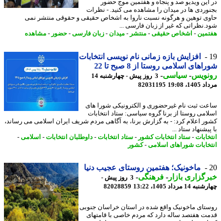
این ویدیو صد و پنجاه و هفتمین موج حضور
وردی ها در میدان را مشاهده می کنید. - نظرات
ی توهین و هرگونه نسبت ناروا به اشخاص حقیقی و حقوقی منتشر نمی
.نظراتی که غیر از زبان فارسی ...
مین
-
اشخاص حقیقی
-
منتشر
-
میدان
-
زبان فارسی
-
حضور
-
مشاهده
افزایش بازه زمانی نام نویسی انتخابات
های اسلامی روستا از 8 صبح تا 22
نویس
-
سیاسی
-
3 روز پیش - چهارشنبه 14
1، 19:08
82031195
ت ثبت نام غیرحضوری و الکترونیکی شورا های
امی روستا از برنا گروه سیاسی: ستاد انتخابات
ر اعلام کرد: - به گزارش برنا، به آگاهی مردم شریف ایران اسلامی می رساند،
یشنهاد ستاد ...
خابات
-
ستاد انتخابات کشور
-
ستاد انتخابات
-
داوطلبان انتخابات
-
اسلامی
-
خابات شوراهای اسلامی
-
کشور
ماخونیک؛ هفتمین روستای عجیب دنیا
گزاری بازار
-
فرهنگی
-
3 روز پیش -
14 مرداد 1405، 13:22
82028859
تای ماخونیک واقع شده در استان خراسان جنوبی
ت هفتصد ساله دارد که مردم خاصی با قامتهای