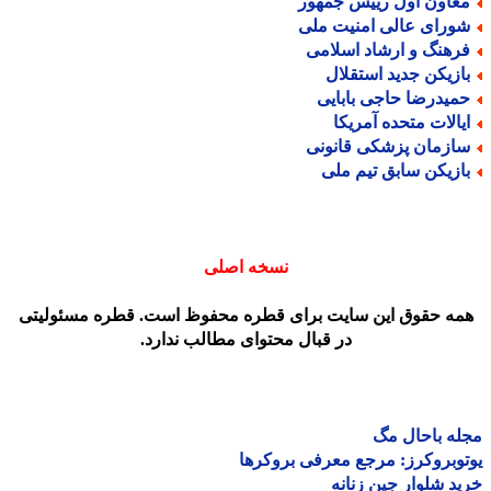
عاون اول رییس جمهور
ورای عالی امنیت ملی
رهنگ و ارشاد اسلامی
ازیکن جدید استقلال
میدرضا حاجی بابایی
یالات متحده آمریکا
ازمان پزشکی قانونی
ازیکن سابق تیم ملی
نسخه اصلی
مه حقوق این سایت برای قطره محفوظ است. قطره مسئولیتی
در قبال محتوای مطالب ندارد.
ه باحال مگ
وبروکرز: مرجع معرفی بروکرها
د شلوار جین زنانه