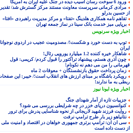
 6 سوخت رسان آسیب دیده در جنگ علیه ایران به آمریکا
رادی کرمانی سرپرست معاونت مستند مرکز گسترش شد/ تقدیر
 حسین بدرلو
فاهم نامه همکاری هلدینگ «تفتا» و مرکز مدیریت راهبردی «افتا»
رپایی میز خدمت بانک سینا در نماز جمعه تهران
بار ویژه
سرنویس
وپ به دست خورد و شکست!/ مصدومیت عجیب در اردوی نوجوانان
ران
اهکار خیره کننده 1.2 میلیارد یورویی رئال!
ون آذری هستم، پیشنهاد تراکتور را قبول کردم/ کریمی: قول
رمانی را من می دهم نه نکونام!
مان پرداخت حقوق بازنشستگان + معوقات 2 ماه
ویکرد باشگاه بر مبنای ارزش های انقلاب است؛/ خیبر: این صفحات
طی به ما ندارند!
بار ویژه
ایونا نیوز
زییات تازه از آمار شهدای جنگ
نوانسیون دریای خزر در چه شرایطی بررسی می شود؟
وایت فرزند شهید لاریجانی از نحوه شناسایی پدرش برای ترور
تانیاهو زیر بار طرح ترامپ نرفت
ی ان ان: ترامپ برتری جمهوری خواهان در اقتصاد و امنیت ملی را
 دست داده است