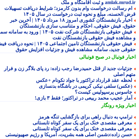
amlak.mr و ثبت اقامتگاه و ملک
م رسالت درخواست وام بدون کارمزد؛ شرایط دریافت تسهیلات
ض الحسنه، مبلغ و نحوه ثبت درخواست در سال ۱۴۰۵
اخبار بازنشستگان کشوری امروز ۱۸ مرداد ۱۴۰۵ | آخرین خبر
وق، فیش حقوقی، احکام و متناسب سازی بازنشستگان
فیش حقوقی بازنشستگان شرکت نفت ۱۴۰۵ | ورود به سامانه سما
مشاهده فیش حقوقی بازنشستگان نفت
فیش حقوقی بازنشستگان تامین اجتماعی ۱۴۰۵ | نحوه دریافت فیش
وقی جدید، سامانه مشاهده فیش و جزئیات افزایش حقوق
بار فوتبال در صبح فوتبالی
زئیات جدید از قتل حمیدرضا رجب زاده: رد پای بلاگر زن و فرار
هم اصلی
حظه عقد قرارداد تراکتور با جواد نکونام +عکس
عکس) سلفی نیکی کریمی در باشگاه بدنسازی
اسوس پرسپولیس کیست؟
مار عجیب محمد ربیعی در تراکتور؛ فقط ۳ بازی!
بار ویژه
رونگار
رامپ به دنبال راهی برای بازگشایی تنگه هرمز
عرفی مقصدی خنک برای یک سفر کوتاه تابستانی
عرفی مقصدی خنک برای یک سفر کوتاه تابستانی
سن زاده:دشمن اصلی همه بشریت، آمریکا و رژیم صهیونیستی