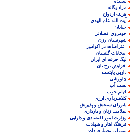
فیده
راد یگانه
زینه ازدواج
یت الله علم الهدی
یایان
ودروی عضلانی
هرستان رزن
عتراضات در اکوادور
نتخابات گلستان
یگ حرفه ای ایران
فزایش نرخ نان
اربی پایتخت
اووشی
شت آب
یلم خوب
لاهبرداری ارزی
ورای سنجش و پذیرش
لامت زنان و بارداری
زارت امور اقتصادی و دارایی
رهنگ ایثار و شهادت
هراب بختیاری زاده