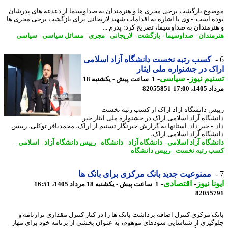
وع بازگشت برخی مجری ها و هنرمندان به صداوسیما از دغدغه های پدرشان
ه است. - وی با اشاره به اقدامات شهید لاریجانی برای بازگشت برخی مجری ها
نرمندان به صداوسیما، تصریح کرد: پدرم ...
مندان
-
صداوسیما
-
بازگشت
-
لاریجانی
-
مجری
-
مسائل سیاسی
-
سیاسی
کسب رتبه نخست دانشگاه آزاد اسلامی
ک در جشنواره ملی ایثار
یم نیوز
-
سیاسی
-
1 ساعت پیش - یکشنبه 18
1، 17:00
82055851
س دانشگاه آزاد اراک از کسب رتبه نخست
شگاه آزاد اسلامی اراک در جشنواره ملی ایثار خبر
. - خبر داد. استانها به گزارش خبرنگار تسنیم از اراک، محمدباقر توکلی، رییس
شگاه آزاد اسلامی اراک،
شگاه آزاد اسلامی
-
دانشگاه آزاد
-
دانشگاه
-
رییس دانشگاه آزاد
-
اسلامی
-
 رتبه نخست
-
رییس دانشگاه
ممنوعیت جدید بانک مرکزی برای بانک ها
نا نیوز
-
اقتصادی
-
1 ساعت پیش - یکشنبه 18 مرداد 1405، 16:51
82055
ک مرکزی کنترل اضافه برداشت بانک ها را در کنار کنترل مقداری ترازنامه و
گیری از شناسایی سودهای موهوم، به عنوان بخشی از برنامه خود برای مهار