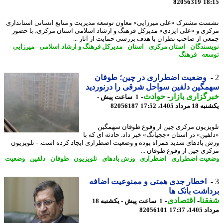
82056319
18
ت مشترک «علی میرزایی» معاون توسعه مدیریت و منابع انسانی استانداری
زی و «علی ایزدی» مدیرکل فرهنگ و ارشاد اسلامی استان مرکزی، با حضور
ی از صاحب نظران با هدف بررسی حمایت از آثار ...
سندگان
-
استان مرکزی
-
استان
-
مدیرکل فرهنگ و ارشاد اسلامی
-
میرزایی
-
عه
-
فرهنگ
وضعیت اضطراری در چین؛ طوفان
گین دلفین سواحل شرقی را درنوردید
گزاری بازار
-
حوادث
-
1 ساعت پیش -
رداد 1405، 17:52
82056187
یزیون مرکزی چین از وقوع طوفان سهمگین
فین» در استان «چجیانگ» خبر داد. حادثه ای که با
 بادهای شدید همراه بوده و وضعیت اضطراری ایجاد کرده است. - تلویزیون
زی چین از وقوع طوفان ...
یت اضطراری
-
اضطراری
-
وزش بادهای
-
تلویزیون
-
طوفان
-
دلفین
-
وضعیت
اخطار جدی همتی و ممنوعیت اضافه
اشت بانک ها
نا
-
اقتصادی
-
1 ساعت پیش - یکشنبه 18
1، 17:37
82056101