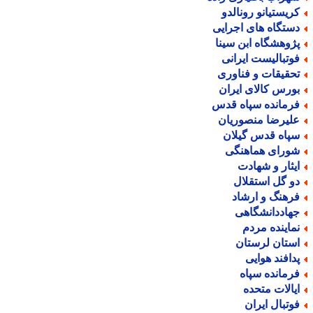
ریستیانو رونالدو
ستگاه های اجرایی
ژوهشگاه ابن سینا
وتبالیست ایرانی
حقیقات و فناوری
ورس کالای ایران
رمانده سپاه قدس
لیرضا منصوریان
پاه قدس گیلان
ورای هماهنگی
یثار و شهادت
و گل استقلال
رهنگ و ارشاد
هاددانشگاهی
ماینده مردم
ستان لرستان
دافند هوایی
رمانده سپاه
یالات متحده
وتبال ایران