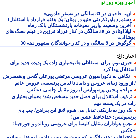
بار ویژه
روز نو
زیتا حاجیان در 33 سالگی در «سفر جادویی»
ستمزد باورنکردنی جنپو در یونان؛ یک هفتم قرارداد با استقلال!
خرین وضعیت واریز معوقات بازنشستگان بانک رفاه
لیلا اوتادی در 30 سالگی در کنار فرزاد فرزین در فیلم «سگ های
شالی»
گوش در 9 سالگی و در کنار خوانندگان مشهور دهه 30
ار داغ:
بری توپ برای استقلالی ها/ بختیاری زاده یک پدیده جدید برای
قلال پیدا کرد
گاهی به دکوراسیون عروسی مرتضی پورعلی گنجی و همسرش
ز ورود زیبای عروس و داماد تا لباس پرنسسی عروس خانم
هاجم پیشین پرسپولیس امروز مقابل چلسی +عکس
رکیب استقلال برای فصل جدید مشخص شد/ معمای بختیاری
ه در یک پست مهم
ک روز به بازیکنی تبدیل می شوم لایق این پیراهن/ چپ پای
سپولیس: خداحافظ عشق من!
جمع هواداران مقابل کلیسا برای عروسی رونالدو و جورجینا!
کس
عترافات دختر بلاگری که حمیدرضا رجب زاده را به قتل رسانده/