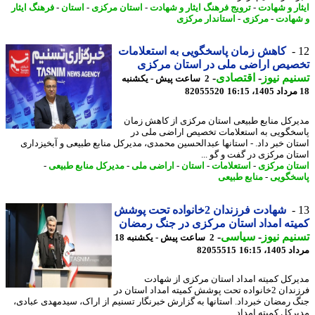
ار و شهادت
-
ترویج فرهنگ ایثار و شهادت
-
استان مرکزی
-
استان
-
فرهنگ ایثار
هادت
-
مرکزی
-
استاندار مرکزی
کاهش زمان پاسخگویی به استعلامات
صیص اراضی ملی در استان مرکزی
یم نیوز
-
اقتصادی
-
2 ساعت پیش - یکشنبه
82055520
رکل منابع طبیعی استان مرکزی از کاهش زمان
خگویی به استعلامات تخصیص اراضی ملی در
ان خبر داد. - استانها عبدالحسین محمدی، مدیرکل منابع طبیعی و آبخیزداری
ان مرکزی در گفت و گو ...
ان مرکزی
-
استعلامات
-
استان
-
اراضی ملی
-
مدیرکل منابع طبیعی
-
خگویی
-
منابع طبیعی
شهادت فرزندان 2خانواده تحت پوشش
ته امداد استان مرکزی در جنگ رمضان
یم نیوز
-
سیاسی
-
2 ساعت پیش - یکشنبه 18
1، 16:15
82055515
رکل کمیته امداد استان مرکزی از شهادت
فرزندان 2خانواده تحت پوشش کمیته امداد استان در
 رمضان خبرداد. استانها به گزارش خبرنگار تسنیم از اراک، سیدمهدی عبادی،
کل کمیته امداد ...