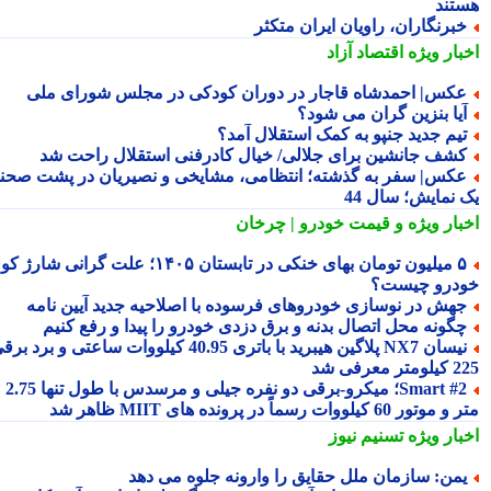
تند
برنگاران، راویان ایران متکثر
بار ویژه
اقتصاد آزاد
کس| احمدشاه قاجار در دوران کودکی در مجلس شورای ملی
یا بنزین گران می شود؟
یم جدید جنپو به کمک استقلال آمد؟
شف جانشین برای جلالی/ خیال کادرفنی استقلال راحت شد
کس| سفر به گذشته؛ انتظامی، مشایخی و نصیریان در پشت صحنه
 نمایش؛ سال 44
بار ویژه
و قیمت خودرو | چرخان
۵ میلیون تومان بهای خنکی در تابستان ۱۴۰۵؛ علت گرانی شارژ کولر
درو چیست؟
هش در نوسازی خودروهای فرسوده با اصلاحیه جدید آیین نامه
گونه محل اتصال بدنه و برق دزدی خودرو را پیدا و رفع کنیم
نیسان NX7 پلاگین هیبرید با باتری 40.95 کیلووات ساعتی و برد برقی
 معرفی شد
Smart #2؛ میکرو-برقی دو نفره جیلی و مرسدس با طول تنها 2.75
ور 60 کیلووات رسماً در پرونده های MIIT ظاهر شد
بار ویژه
تسنیم نیوز
من: سازمان ملل حقایق را وارونه جلوه می دهد