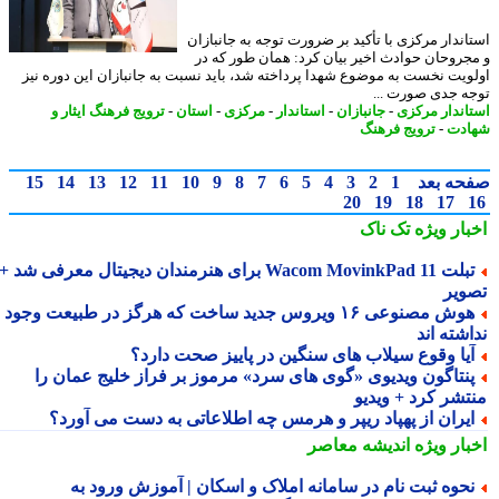
اندار مرکزی با تأکید بر ضرورت توجه به جانبازان
جروحان حوادث اخیر بیان کرد: همان طور که در
ویت نخست به موضوع شهدا پرداخته شد، باید نسبت به جانبازان این دوره نیز
ه جدی صورت ...
اندار مرکزی
-
جانبازان
-
استاندار
-
مرکزی
-
استان
-
ترویج فرهنگ ایثار و
دت
-
ترویج فرهنگ
حه بعد
1
2
3
4
5
6
7
8
9
10
11
12
13
14
15
20
19
18
17
بار ویژه
تک ناک
تبلت Wacom MovinkPad 11 برای هنرمندان دیجیتال معرفی شد +
ویر
هوش مصنوعی ۱۶ ویروس جدید ساخت که هرگز در طبیعت وجود
شته اند
یا وقوع سیلاب های سنگین در پاییز صحت دارد؟
نتاگون ویدیوی «گوی های سرد» مرموز بر فراز خلیج عمان را
تشر کرد + ویدیو
یران از پهپاد ریپر و هرمس چه اطلاعاتی به دست می آورد؟
بار ویژه
اندیشه معاصر
حوه ثبت نام در سامانه املاک و اسکان | آموزش ورود به