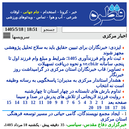
-
-
-
-
خبر
کرونا
استخدام
جام جهانی
اوقات
-
-
-
شرعی
آب و هوا
تماس
ویدئوهای ورزشی
18:51 | 1405/5/18
ار مرکزی
سرویسها
ایزدی: خبرنگاران برای تبیین حقایق باید به سلاح تحلیل پژوهشی
جهز شوند
ثبت نام وام فرزندآوری 1405؛ شرایط و مبلغ وام فرزند اول تا
م، سامانه ve.cbi.ir و نحوه دریافت تسهیلات
تصاویر/ قاب خبرنگاران استان مرکزی در گرامیداشت روز
برنگار
هشدار استاندار مرکزی به مدیران؛ پاسخگویی به رسانه وظیفه
ست نه انتخاب
تداوم بارش های تابستانه در چهار استان تا چهارشنبه
روایت فرزند لاریجانی از تلاش های پدرش در صدا و سیما
حه بعد
1
2
3
4
5
6
7
8
9
10
11
12
13
14
15
20
19
18
17
ایجاد مجمع نویسندگان، گامی حیاتی در مسیر توسعه فرهنگی
تان مرکزی
رگزاری دفاع مقدس
-
سیاسی
-
35 دقیقه پیش - یکشنبه 18 مرداد 1405،