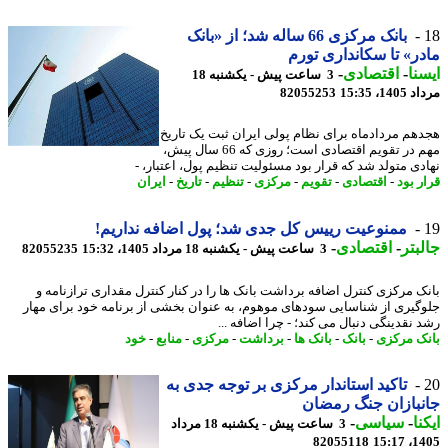
بانک مرکزی 66 ساله شد؛ از «بانک
ر» تا سکانداری تورم
نا
-
اقتصادی
-
3 ساعت پیش - یکشنبه 18
1، 15:35
82055253
هم مردادماه برای نظام پولی ایران ثبت یک تاریخ
مهم در تقویم اقتصادی است؛ روزی که 66 سال پیش،
دی متولد شد که قرار بود مسئولیت تنظیم پول، اعتبار، -
ر بود
-
اقتصادی
-
تقویم
-
مرکزی
-
تنظیم
-
تاریخ
-
ایران
ممنوعیت رییس کل جدی شد؛ پول اضافه نداریم!
بتر
-
اقتصادی
-
3 ساعت پیش - یکشنبه 18 مرداد 1405، 15:32
82055235
ک مرکزی کنترل اضافه برداشت بانک ها را در کنار کنترل مقداری ترازنامه و
گیری از شناسایی سودهای موهوم، به عنوان بخشی از برنامه خود برای مهار
 نقدینگی دنبال می کند؛ - چرا اضافه ...
ک مرکزی
-
بانک
-
بانک ها
-
برداشت
-
مرکزی
-
منابع
-
خود
تاکید استاندار مرکزی بر توجه جدی به
بازان جنگ رمضان
نا
-
سیاسی
-
3 ساعت پیش - یکشنبه 18 مرداد
82055118
1405