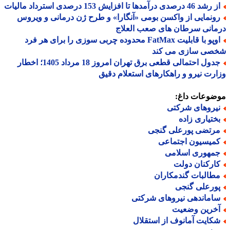
 46 درصدی درآمدها تا افزایش 153 درصدی استرداد مالیات
ونمایی از واکسن بومی «آنگارا» و طرح ژن درمانی و ویروس
انی سرطان های صعب العلاج
اوپو با قابلیت FatMax محدوده چربی سوزی را برای هر فرد
صی سازی می کند
جدول احتمالی قطعی برق تهران امروز 18 مرداد 1405؛ اخطار
رت نیرو و راهکارهای استعلام دقیق
ضوعات داغ:
یروهای شرکتی
ختیاری زاده
رتضی پورعلی گنجی
میسیون اجتماعی
مهوری اسلامی
ارکنان دولت
طالبات گندمکاران
ورعلی گنجی
اماندهی نیروهای شرکتی
خرین وضعیت
کایت آمانوف از استقلال