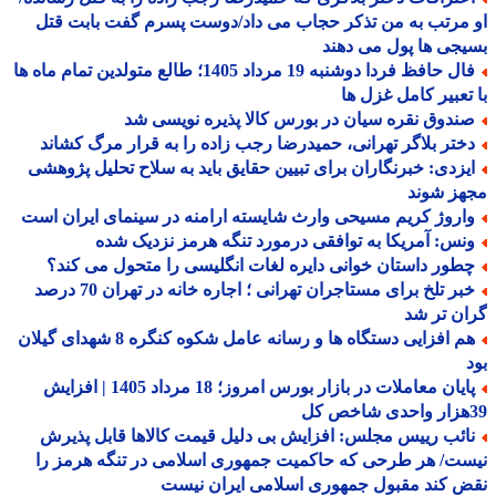
مرتب به من تذکر حجاب می داد/دوست پسرم گفت بابت قتل
جی ها پول می دهند
فال حافظ فردا دوشنبه 19 مرداد 1405؛ طالع متولدین تمام ماه ها
تعبیر کامل غزل ها
ندوق نقره سیان در بورس کالا پذیره نویسی شد
ختر بلاگر تهرانی، حمیدرضا رجب زاده را به قرار مرگ کشاند
یزدی: خبرنگاران برای تبیین حقایق باید به سلاح تحلیل پژوهشی
هز شوند
اروژ کریم مسیحی وارث شایسته ارامنه در سینمای ایران است
نس: آمریکا به توافقی درمورد تنگه هرمز نزدیک شده
طور داستان خوانی دایره لغات انگلیسی را متحول می کند؟
خبر تلخ برای مستاجران تهرانی ؛ اجاره خانه در تهران 70 درصد
ن تر شد
هم افزایی دستگاه ها و رسانه عامل شکوه کنگره 8 شهدای گیلان
پایان معاملات در بازار بورس امروز؛ 18 مرداد 1405 | افزایش
ائب رییس مجلس: افزایش بی دلیل قیمت کالاها قابل پذیرش
ت/ هر طرحی که حاکمیت جمهوری اسلامی در تنگه هرمز را
 کند مقبول جمهوری اسلامی ایران نیست