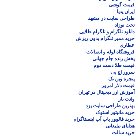
مت گوشی
ان پدیا
احی سایت در مشهد
 نوزاد
لود تلگرام و تلگرام طلایی
د ممبر تلگرام بدون ریزش
اری
شگاه لوله و اتصالات
 زنده جام جهانی
مت طلا دست دوم
ر اچ پی
ره وین تک
ت دلار امروز
زش ارز دیجیتال در تهران
ت بار
رین طراحی سایت یزد
د مانیتور استوک
د فالوور پاپ آپ اینستاگرام
یای تبلیغاتی
ید سالت