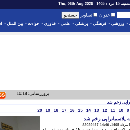
رداد 1405 - Thu, 06th Aug 2026
عنوان
تصاویر
-
-
-
-
-
-
-
-
ورزشی
فرهنگی
پزشکی
علمی
فناوری
حوادث
بین الملل
اس
بروزرسانی: 10:18
راپی زخم شد
20
19
18
17
16
15
14
13
12
11
10
9
 پلاسماتراپی زخم شد
82029467
مرکز پیشرفته پلاسماتراپی زخم با فناوری پلاسمای سرد در بیمارستان 15 خرداد مهدیشهر راه