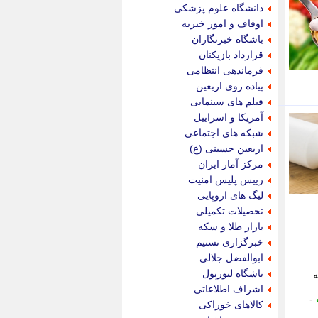
جام جم
دانشگاه علوم پزشکی
جدید پرس
اوقاف و امور خیریه
جماران
باشگاه خبرنگاران
جوان ایرانی
قرارداد بازیکنان
جهان مانا
فرماندهی انتظامی
جهان نگر
پیاده روی اربعین
جهان نیوز
فیلم های سینمایی
چطور
آمریکا و اسراییل
چمپیونات
شبکه های اجتماعی
چمدون
اربعین حسینی (ع)
چه خبر
مرکز آمار ایران
حادثه 24
رییس پلیس امنیت
حرف تو
لیگ های اروپایی
حوادث پلاس
تحصیلات تکمیلی
حوزه نیوز
بازار طلا و سکه
خبر آنلاین
خبرگزاری تسنیم
خبر جنوب
ابوالفضل جلالی
خبر سیاسی
باشگاه لیورپول
ه
خبر گردون
اشراف اطلاعاتی
خبر ورزشی
-
کالاهای خوراکی
خبرجو