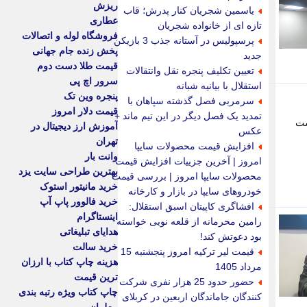
ریزش
یاسمین شجریان کنار پدرش؛ قاب
عطاری
تازه ای از خانواده شجریان
فروشگاه لوله و اتصالات
پرسپولیس در آستانه جذب 3 بازیکن
پخش زنده جام جهانی
جدید
قیمت طلا دست دوم
تعیین تکلیف پنجره نقل وانتقالات
سرور اچ پی
استقلال با بیانیه شبانه
پنجره وین تک
سرمربی فصل گذشته سپاهان با
قیمت دلار امروز
تمدید یک فصل دیگر در این تیم ماند +
شت
آموزش ارز دیجیتال در
عکس
تهران
افزایش قیمت محصولات سایپا
وانت بار
امروز | آخرین جزییات افزایش قیمت
بهترین طراحی سایت یزد
محصولات سایپا امروز | بررسی قیمت
خرید مانیتور استوک
خودروهای سایپا در بازار و کارخانه
خرید فالوور پاپ آپ
افشاگری کاپیتان اسبق استقلال:
اینستاگرام
رامین محرمانه از قلعه نویی خواسته
هدایای تبلیغاتی
بود دعوتش کند!
خرید سالت
قیمت لیر ترکیه امروز پنجشنبه 15
هزینه چاپ کتاب با ارزان
مرداد 1405
ترین قیمت
حضور حدود 25 هزار نفری شرکت
چاپ کتاب ویژه رتبه بندی
کنندگان جاماندگان اربعین در کربلای