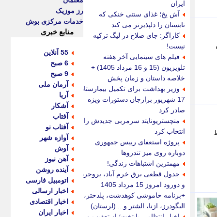
معلمان
ایران
رز موزیک
آش یخ؛ غذای سنتی خنکی که
خدمات مرکزی بوش
تابستان را دلپذیرتر می کند
منابع خبری
کاراگر: جای صلاح در لیگ ترکیه
نیست!
55 آنلاین
فیلم های سینمایی آخر هفته
6 صبح
تلویزیون (15 و 16 مرداد 1405) +
9 صبح
خلاصه داستان و زمان پخش
آرمان ملی
وزیر بهداشت برای تکمیل بیمارستان
آریا
17 شهریور برازجان دستورات ویژه
آشکار
صادر کرد
آفتاب
منچستریونایتد سرمربی جدیدش را
آفتاب نو
انتخاب کرد
ظ
آوازه شهر
پروژه استعفای رییس جمهوری
آوش
دوباره روی میز تندروها
آهن نیوز
مهمترین اشتباهات زندگی!
آینده روشن
جدول قطعی برق خرم آباد، بروجرد
اتومبیل فارسی
و دورود امروز 15 مرداد 1405
اخبار ارسالی
+برنامه خاموشی کوهدشت، پلدختر،
اخبار اقتصادی
الیگودرز، ازنا، الشتر و... (لرستان)
اخبار ایران
اخبار انتظامی پایتخت؛ از تعقیب و