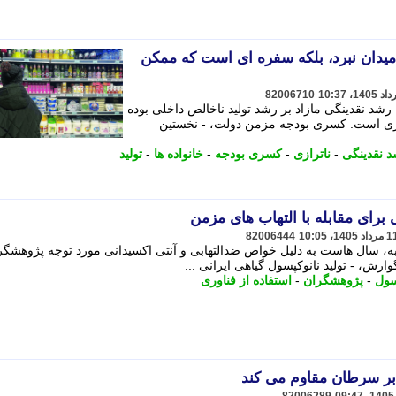
 میدان نبرد، بلکه سفره ای است که ممکن
82006710
شد نقدینگی مازاد بر رشد تولید ناخالص داخلی بوده
اری است. کسری بودجه مزمن دولت، - نخستین
 نقدینگی
-
ناترازی
-
کسری بودجه
-
خانواده ها
-
تولید
 برای مقابله با التهاب های مزمن
82006444
ه، سال هاست به دلیل خواص ضدالتهابی و آنتی اکسیدانی مورد توجه پژوهشگر
ارش، - تولید نانوکپسول گیاهی ایرانی ...
سول
-
پژوهشگران
-
استفاده از فناوری
ابر سرطان مقاوم می کند