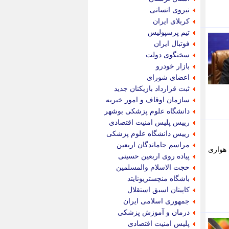
پویه آنلاین
نیروی انسانی
پیام نفت
کربلای ایران
تابناک
تیم پرسپولیس
تازه نیوز
فوتبال ایران
تبیان
سخنگوی دولت
تجارت نیوز
بازار خودرو
تحریریه
اعضای شورای
ترابر نیوز
ثبت قرارداد بازیکنان جدید
ترفندباز
سازمان اوقاف و امور خیریه
تریبون اقتصاد
دانشگاه علوم پزشکی بوشهر
تسنیم نیوز
رییس پلیس امنیت اقتصادی
تک ناک
رییس دانشگاه علوم پزشکی
تکراتو
مراسم جاماندگان اربعین
 هوازی
توریسم آنلاین
پیاده روی اربعین حسینی
تولید نیوز
حجت الاسلام والمسلمین
تیتر فوری
باشگاه منچستریونایتد
تیکنا
کاپیتان اسبق استقلال
جاب ویژن
جمهوری اسلامی ایران
جار نیوز
درمان و آموزش پزشکی
جالبتر
پلیس امنیت اقتصادی