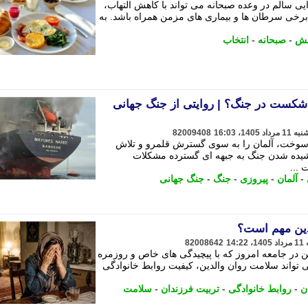
ی سالم در وعده صبحانه می تواند با کاهش التهاب،
 برخی سرطان ها و بیماری های مزمن همراه باشد. به
هش
-
صبحانه
-
انتخاب
شکست در جنگ؟ | روایتی از جنگ جهانی
82009408
 سوخت، آلمان را به سوی گسترش قلمرو و تلاش
کشیده شدن جنگ به جبهه ای گسترده مشکلات
...
-
آلمان
-
پیروزی
-
جنگ
-
جنگ جهانی
دین مهم است؟
82008642
 در جامعه امروز که با پیچیدگی های خاص و روزمره
ی تواند سلامت روان والدین، کیفیت روابط خانوادگی
ن
-
روابط خانوادگی
-
تربیت فرزندان
-
سلامت