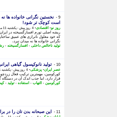
نخستین نگرانی خانواده ها نه
9 -
است کوچک تر شود!
-
-
روز نو
اقتصادی
4 روز پیش - یکشنبه 11 مرداد 1405، 10:37
ریشه اصلی تورم افسارگسیخته در ایران ر
که خود معلول ناترازی های عمیق ساخت
نگرانی خانواده ها نه میدان نبرد،
تولید ناخالص داخلی
-
افسارگسیخته
-
رشد
تولید نانوکپسول گیاهی ایرانی
10 -
-
-
عصر ایران
پزشکی
4 روز پیش - یکشنبه 11 مرداد 1405، 10:05
کورکومین، مهمترین ترکیب فعال زردچوب
قرار دارد، اما جذب اندک آن در دستگاه گو
کورکومین
-
التهاب
-
استفاده
-
تولید
-
کپ
این صبحانه بدن تان را در بر
11 -
-
-
ایلنا
پزشکی