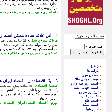
اندازی شد تا بیماران مبتلا به زخم های م
مرکز پیشرفته ...
راه اندازی
-
مهدیشهر
-
پیشرفته
-
بیمارس
این علائم ساده ممکن است ز
2 -
پست الکترونیکی:
-
-
فرتاک نیوز
پزشکی
26 ساعت پیش - چهارشنبه 14 مرداد 1405، 07:57
سردرد می تواند نشانه کم خونی باشد - ب
منطقه مسکو، به NEWS گفت: سردرد و احساس مداوم مه در سر ممکن است نشان دهنده ...
کم خونی
-
اکسیژن
-
خون
-
علائم
-
سردر
5 + 1
یارانه ها
مسکن مهر
قیمت جهانی طلا
یک اقتصاددان: اقتصاد ایران 
3 -
قیمت روز طلا و ارز
-
-
شفقنا
اقتصادی
46 ساعت پیش - سه شنبه 13 مرداد 1405، 12:02
قیمت جهانی نفت
یک اقتصاددان با تاکید بر اینکه کاهش نسب
نرخ ارز مرجع
تورم نیست، گفت: اقتصاد ایران همچنان 
اخبار نرخ ارز
- ناترازی های ...
قیمت طلا
تورم
-
اقتصاد
-
اقتصاد ایران
-
اقتصاددان
قیمت سکه
آب و هوا