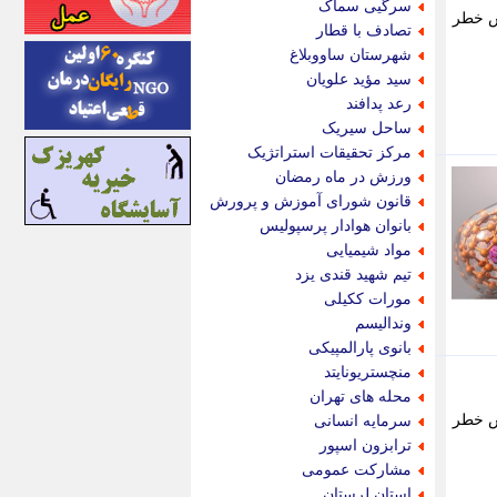
سرگیی سماک
هش خطر
اینتیتر
تصادف با قطار
ایونا نیوز
شهرستان ساووبلاغ
بازتاب آنلاین
سید مؤید علویان
باشگاه خبرنگاران
رعد پدافند
باغستان نیوز
ساحل سیریک
بامبوک
مرکز تحقیقات استراتژیک
ببین و بخون
ورزش در ماه رمضان
بدینسان
قانون شورای آموزش و پرورش
بنکر
بانوان هوادار پرسپولیس
بیت ران
مواد شیمیایی
پارس فوتبال
تیم شهید قندی یزد
پارسینه
مورات ککیلی
پارسینه پلاس
وندالیسم
پاز آنلاین
بانوی پارالمپیکی
پاس گل
منچستریونایتد
پانا
محله های تهران
پرتو نیوز
هش خطر
سرمایه انسانی
پرسون
ترابزون اسپور
پنجره نیوز
مشارکت عمومی
پویامگ
استان لرستان