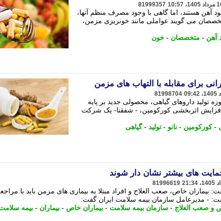
81999357
د آهن هستند، اما گاهی با وجود مصرف منظم آنها،
خصصان می گویند عواملی مانند خونریزی مزمن،
 آهن
-
متخصصان
-
خون
رانی برای مقابله با التهاب های مزمن
81998704
ه تولید داروهای گیاهی، محصولی جدید بر پایه
دف افزایش اثربخشی کورکومین، - شفقنا- یک شرکت
-
کورکومین
-
نانو
-
تولید
-
گیاهی
مایت های بیشتر نشان دار شوند
81996619
 بیماران خاص، صعب العلاج و افراد مبتلا به بیماری های مزمن باید با مراجع
ت: - مدیرعامل سازمان بیمه سلامت ایران گفت:
ص و صعب العلاج
-
سازمان بیمه سلامت
-
بیماران خاص
-
بیماران
-
بیمه سلامت