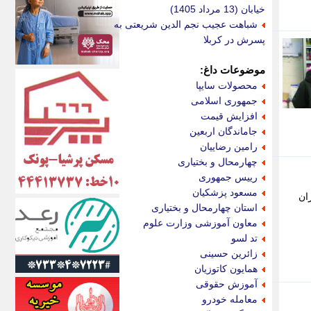
اکونیوز
خیابان (13 مرداد 1405)
الف
شباهت عجیب نجم الدین شریعتی به
انتشار آنلاین
پسرش در کربلا
اندیشه قرن
اندیشه معاصر
موضوعات داغ:
اندیشه ها
محصولات سایپا
انرژی پرس
جمهوری اسلامی
ای استخدام
افزایش قیمت
ایتنا
جاماندگان اربعین
ایراف
رامین رضاییان
ایران آرت
چهارمحال و بختیاری
ایران آنلاین
رییس جمهوری
ایران زندگی
مسعود پزشکیان
ان
ایران فوری
استان چهارمحال و بختیاری
ایرانی روز
معاون آموزشی وزارت علوم
ایرانیتال
تد لسو
ایرنا
زائرین حسینی
ایسکانیوز
همایون کاتوزیان
ایسنا
آموزش حقوقی
ایکنا
معامله خودرو
ایلنا