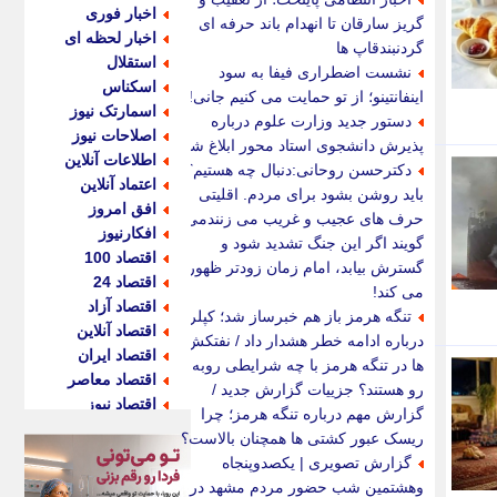
اخبار فوری
گریز سارقان تا انهدام باند حرفه ای
اخبار لحظه ای
گردنبندقاپ ها
استقلال
نشست اضطراری فیفا به سود
اسکناس
اینفانتینو؛ از تو حمایت می کنیم جانی!
اسمارتک نیوز
دستور جدید وزارت علوم درباره
اصلاحات نیوز
پذیرش دانشجوی استاد محور ابلاغ شد
اطلاعات آنلاین
دکترحسن روحانی:دنبال چه هستیم؟
اعتماد آنلاین
باید روشن بشود برای مردم. اقلیتی
افق امروز
حرف های عجیب و غریب می زنندمی
افکارنیوز
گویند اگر این جنگ تشدید شود و
اقتصاد 100
گسترش بیابد، امام زمان زودتر ظهور
اقتصاد 24
می کند!
اقتصاد آزاد
تنگه هرمز باز هم خبرساز شد؛ کپلر
اقتصاد آنلاین
درباره ادامه خطر هشدار داد / نفتکش
اقتصاد ایران
ها در تنگه هرمز با چه شرایطی روبه
اقتصاد معاصر
رو هستند؟ جزییات گزارش جدید /
اقتصاد نیوز
گزارش مهم درباره تنگه هرمز؛ چرا
اکو ایران
ریسک عبور کشتی ها همچنان بالاست؟
اکوفارس
گزارش تصویری | یکصدوپنجاه
اکونگار
وهشتمین شب حضور مردم مشهد در