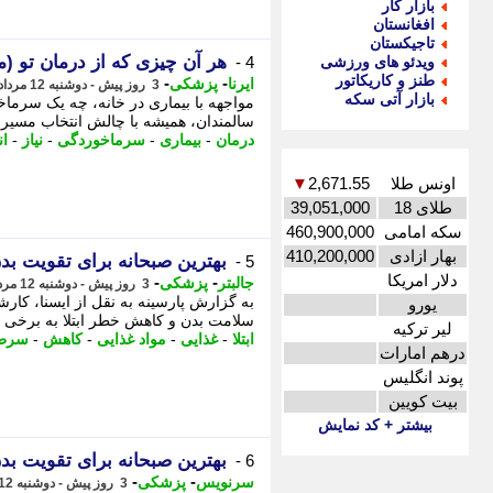
بازار کار
افغانستان
تاجیکستان
هر آن چیزی که از درمان تو (مر
ویدئو های ورزشی
4 -
طنز و کاریکاتور
-
-
ایرنا
پزشکی
3 روز پیش - دوشنبه 12 مرداد 1405، 14:16
بازار آتی سکه
مواجهه با بیماری در خانه، چه یک سرما
سالمندان، همیشه با چالش انتخاب مسیر د
درمان
-
بیماری
-
سرماخوردگی
-
نیاز
-
ان
اونس طلا
2,671.55
▼
طلای 18
39,051,000
سکه امامی
460,900,000
بهار ازادی
410,200,000
بهترین صبحانه برای تقویت بد
5 -
دلار امریکا
-
-
جالبتر
پزشکی
3 روز پیش - دوشنبه 12 مرداد 1405، 07:17
به گزارش پارسینه به نقل از ایسنا، کارش
یورو
سلامت بدن و کاهش خطر ابتلا به برخی بی
لیر ترکیه
ابتلا
-
غذایی
-
مواد غذایی
-
کاهش
-
سرط
درهم امارات
پوند انگلیس
بیت کویین
بیشتر + کد نمایش
بهترین صبحانه برای تقویت بد
6 -
-
-
سرنویس
پزشکی
3 روز پیش - دوشنبه 12 مرداد 1405، 06:33