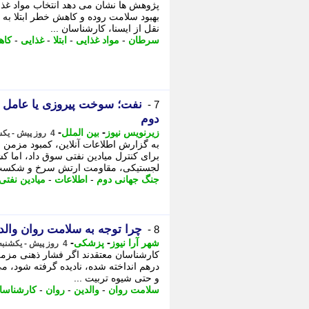
پژوهش ها نشان می دهد انتخاب مواد غذای
بهبود سلامت روده و کاهش خطر ابتلا به
نقل از ایسنا، کارشناسان ...
سرطان
-
مواد غذایی
-
ابتلا
-
غذایی
-
کا
نفت؛ سوخت پیروزی یا عامل 
7 -
دوم
-
-
زیرنویس نیوز
بین الملل
4 روز پیش - یکشنبه 11 مرداد 1405، 16:03
به گزارش اطلاعات آنلاین، کمبود مزمن
برای کنترل میادین نفتی سوق داد، اما 
لجستیکی، مقاومت ارتش سرخ و شکست 
جنگ جهانی دوم
-
اطلاعات
-
میادین نفتی
چرا توجه به سلامت روان وال
8 -
-
-
شهر آرا نیوز
پزشکی
4 روز پیش - یکشنبه 11 مرداد 1405، 14:22
کارشناسان معتقدند اگر فشار ذهنی مزمن
درهم انداخته شده، نادیده گرفته شود، م
و حتی شیوه تربیت ...
سلامت روان
-
والدین
-
روان
-
کارشناسا