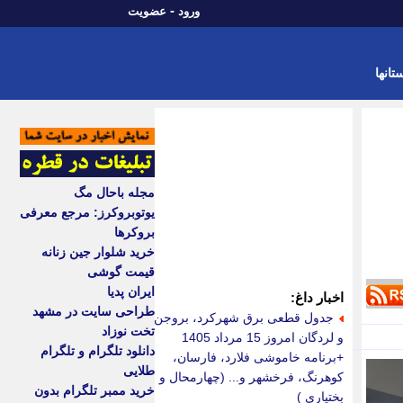
-
ورود
عضویت
تانها
مجله باحال مگ
یوتوبروکرز: مرجع معرفی
بروکرها
خرید شلوار جین زنانه
قیمت گوشی
ایران پدیا
اخبار داغ:
طراحی سایت در مشهد
جدول قطعی برق شهرکرد، بروجن
تخت نوزاد
و لردگان امروز 15 مرداد 1405
دانلود تلگرام و تلگرام
+برنامه خاموشی فلارد، فارسان،
طلایی
کوهرنگ، فرخشهر و... (چهارمحال و
خرید ممبر تلگرام بدون
بختیاری )