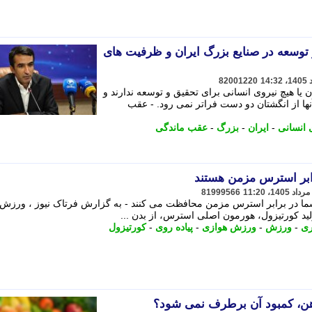
وسعه در صنایع بزرگ ایران و ظرفیت های
82001220
ا هیچ نیروی انسانی برای تحقیق و توسعه ندارند و
ها از انگشتان دو دست فراتر نمی رود. - عقب
 انسانی
-
ایران
-
بزرگ
-
عقب ماندگی
ابر استرس مزمن هستند
81999566
شما در برابر استرس مزمن محافظت می کنند - به گزارش فرتاک نیوز ، ورزش
ید کورتیزول، هورمون اصلی استرس، از بدن ...
ری
-
ورزش
-
ورزش هوازی
-
پیاده روی
-
کورتیزول
ن، کمبود آن برطرف نمی شود؟