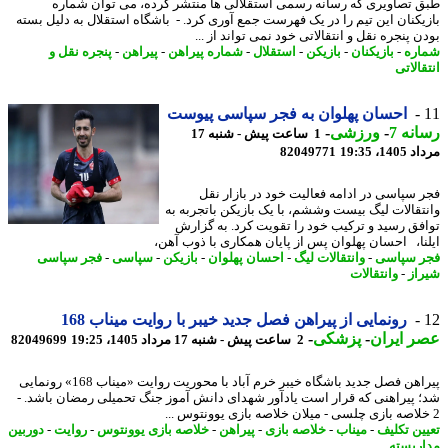
 تصاویری که رسانه رسمی استقلالی ها منتشر کرده، می توان شماره
یکنان این تیم را در یک فهرست جمع آوری کرد. - باشگاه استقلال به دلیل بسته
 پنجره نقل و انتقالاتی خود نمی تواند از ...
ره
-
بازیکنان
-
بازیکن
-
استقلال
-
شماره پیراهن
-
پیراهن
-
پنجره نقل و
الاتی
احسان پهلوان به فجر سپاسی پیوست
نه 7
-
ورزشی
-
1 ساعت پیش - شنبه 17
1، 19:35
82049771
 سپاسی در ادامه فعالیت خود در بازار نقل
تقالات لیگ بیست وششم، با یک بازیکن باتجربه به
فق رسید و ترکیب خود را تقویت کرد. به گزارش
نا، احسان پهلوان پس از پایان همکاری با ذوب آهن،
 سپاسی
-
وانتقالات لیگ
-
احسان پهلوان
-
بازیکن
-
سپاسی
-
فجر سپاسی
از
-
وانتقالات
رونمایی از پیراهن فصل جدید خیبر با روایت میناب 168
 ایران
-
پزشکی
-
2 ساعت پیش - شنبه 17 مرداد 1405، 19:25
82049699
پیراهن فصل جدید باشگاه خیبر خرم آباد با محوریت روایت «میناب 168» رونمایی
 پیراهنی که قرار است یادآور شهدای دانش آموز جنگ تحمیلی رمضان باشد. -
ین تکلیف
-
میناب
-
خلاصه بازی
-
پیراهن
-
خلاصه بازی یوونتوس
-
روایت
-
دوربین
ربسته