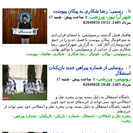
رسمی؛ رضا شکاری به پیکان پیوست
 آرا نیوز
-
ورزشی
-
1 ساعت پیش - شنبه 17
1، 19:52
82049854
بک فصل گذشته پرسپولیس، با امضای قراردادی
تیم فوتبال پیکان پیوست تا فصل جدید را در جمع
روسازان آغاز کند. - به گزارش شهرآرانیوز، رضا
ری پس از جدایی از پرسپولیس، با توافق نهایی ...
پولیس
-
پیکان
-
فوتبال
-
رضا شکاری
-
شکاری
-
هافبک
-
پیوست
رونمایی از شماره پیراهن جدید بازیکنان
قلال
نویس
-
ورزشی
-
1 ساعت پیش - شنبه 17
1، 19:48
82049828
گاه استقلال به دلیل بسته بودن پنجره نقل و
قالاتی خود نمی تواند از خریدهای جدید خود چون
فه باشگاه استقلال به دلیل بسته بودن پنجره نقل و انتقالاتی خود نمی تواند از
دهای ...
ه نقل و انتقالاتی
-
استقلال
-
شماره
-
بازیکن
-
بازیکنان
-
شماره پیراهن
-
ره