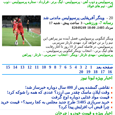
پولیس و ذوب آهن
-
پرسپولیس
-
لیگ برتر
-
قرارداد
-
ستاره پرسپولیس
-
ذوب
-
تیم های فولاد
وینگر آفریقایی پرسپولیس ماندنی شد
نه 7
-
ورزشی
-
3 ساعت پیش - شنبه 17
1، 18:00
82049249
گر کنگویی پرسپولیس، فصل آینده نیز پیراهن این
 را بر تن خواهد کرد. مهدی تارتار سرمربی
پرسپولیس، در فاصله کمتر از 10 روز تا آغاز رقابت
 لیگ برتر، - انتخاب: وینگر کنگویی پرسپولیس، ...
پولیس
-
مهدی تارتار
-
وینگر
-
انتخاب
-
سرمربی
-
تارتار
-
پیراهن
حه بعد
1
2
3
4
5
6
7
8
9
10
11
12
13
14
15
20
19
18
17
بار ویژه
ایونا نیوز
قاشی گمشده پس از 400 سال دوباره خبرساز شد!
قت ایلان ماسک چقدر می ارزد؟ عددی که همه را شوکه کرد!
یمت مواد غذایی دوباره اوج گرفت
ید سربازی 1405؛ طرح جدید مجلس به کجا رسید؟+ قیمت خرید
را قبض آب افزایش پیدا کرد؟
بار ویژه
و قیمت خودرو | چرخان