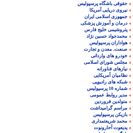
قوقی باشگاه پرسپولیس
یروی دریایی آمریکا
مهوری اسلامی ایران
رمان و آموزش پزشکی
تروشیمی خلیج فارس
حمدجواد حسین نژاد
واداران پرسپولیس
نعت، معدن و تجارت
ودرو های وارداتی
جلس شورای اسلامی
یازهای فناورانه
ظامیان آمریکایی
بکه های رادیویی
اره 10 پرسپولیس
دیر روابط عمومی
تولدین فروردین
راسم گرامیداشت
ازیکن پرسپولیس
حمد شریعتمداری
دیعوت آحارونوت