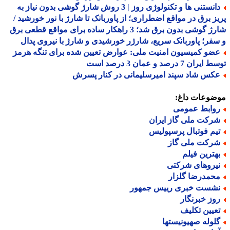
دانستنی ها و تکنولوژی روز | 3 روش شارژ گوشی بدون نیاز به
ز برق در مواقع اضطراری؛ از پاوربانک تا شارژ با نور خورشید /
شارژ گوشی بدون برق شد؛ 3 راهکار ساده برای مواقع قطعی برق
فر؛ پاوربانک سریع، شارژر خورشیدی و شارژ با نیروی پدال
ضو کمیسیون امنیت ملی: عوارض تعیین شده برای تنگه هرمز
ران 7 درصد و عمان 3 درصد است
کس شاد سپند امیرسلیمانی در کنار پسرش
ضوعات داغ:
وابط عمومی
رکت ملی گاز ایران
یم فوتبال پرسپولیس
رکت ملی گاز
هترین فیلم
یروهای شرکتی
حمدرضا گلزار
شست خبری رییس جمهور
وز خبرنگار
عیین تکلیف
لوله صهیونیستها