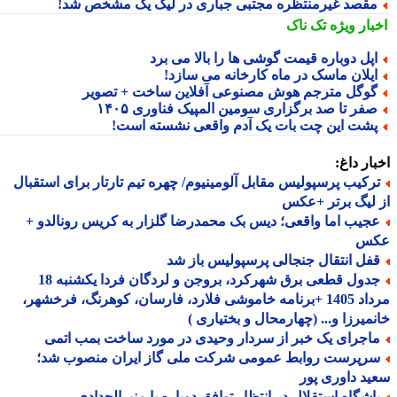
قصد غیرمنتظره مجتبی جباری در لیگ یک مشخص شد!
بار ویژه
تک ناک
پل دوباره قیمت گوشی ها را بالا می برد
یلان ماسک در ماه کارخانه می سازد!
وگل مترجم هوش مصنوعی آفلاین ساخت + تصویر
فر تا صد برگزاری سومین المپیک فناوری ۱۴۰۵
شت این چت بات یک آدم واقعی نشسته است!
ار داغ:
رکیب پرسپولیس مقابل آلومینیوم/ چهره تیم تارتار برای استقبال
لیگ برتر +عکس
جیب اما واقعی؛ دیس بک محمدرضا گلزار به کریس رونالدو +
س
فل انتقال جنجالی پرسپولیس باز شد
جدول قطعی برق شهرکرد، بروجن و لردگان فردا یکشنبه 18
مرداد 1405 +برنامه خاموشی فلارد، فارسان، کوهرنگ، فرخشهر،
میرزا و... (چهارمحال و بختیاری )
اجرای یک خبر از سردار وحیدی در مورد ساخت بمب اتمی
رپرست روابط عمومی شرکت ملی گاز ایران منصوب شد؛
د داوری پور
اشگاه استقلال در انتظار توافق دوباره با منیرالحدادی