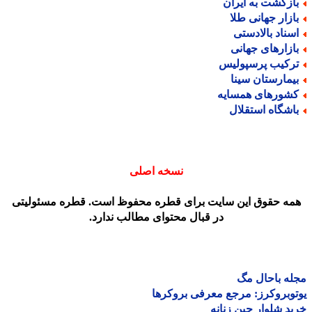
ازگشت به ایران
ازار جهانی طلا
سناد بالادستی
ازارهای جهانی
رکیب پرسپولیس
یمارستان سینا
شورهای همسایه
اشگاه استقلال
نسخه اصلی
مه حقوق این سایت برای قطره محفوظ است. قطره مسئولیتی
در قبال محتوای مطالب ندارد.
ه باحال مگ
وبروکرز: مرجع معرفی بروکرها
د شلوار جین زنانه