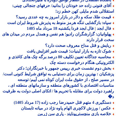
قای فنونی زاده حد خودتان را بدانید/ حرفهای جنجالی چینی:
قلالی شدم مایلی کهن خطم زد!
یمت طلا، سکه و دلار در بازار امروز به چه عددی رسید؟
پاه: بازگشایی تنگه هرمز منوط به پذیرش شروط ایران است
ل ابجد | فال ابجد فردا یکشنبه 18 مرداد ماه 1405
هلوانیان: گزارشگران رادیو؛ هم نفس و همدل مردم در میدان های
 قرار دارند
بایش و قتل مداح معروف صحت دارد؟
وک تازه به بازار لبنیات؛ قیمت شیر افزایش یافت
محاسبه جداگانه تعیین تکلیف 80 درصد برگه چک های کاغذی و
ترونیکی هنگام درخواست دسته چک
خش دوم نشست خبری رییس جمهور با خبرنگاران؛ دکتر
کیان : بهترین زمان برای دستیابی به توافق شرایط کنونی است/
مسیر صلح ، از حقوق ملت ایران کوتاه نمی آییم/ توسعه
سبات اقتصادی با کشورهای منطقه و سازمانهای منطقه ای ،
برد دولت برای مقابله با تحریم ها / اتکای اصلی دولت به ظرفیت
یری 4 متهم قتل حمیدرضا رجب زاده (17 مرداد 1405)
کس / ورزش لاکچری الهام پاوه نژاد در میانه تابستان
لاصه بازی منچستریونایتد - پاری سن ژرمن