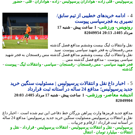
پولیس
-
قلی زاده
-
هواداران پرسپولیس
-
زاده
-
هواداران
-
قلی
-
حضور
ادامه خریدهای خطیبی از تیم سابق/
یری به فجرسپاسی پیوست
نویس
-
ورزشی
-
1 ساعت پیش - شنبه 17
1، 20:13
82049954
 وانتقالات لیگ بیست وششم مدافع فصل گذشته
رفسنجان به فجر شهید سپاسی پیوست. سید
 وانتقالات لیگ بیست وششم مدافع فصل گذشته مس رفسنجان به فجر شهید
سی پیوست. - مدافع فصل گذشته مس ...
 شهید سپاسی
-
مس رفسنجان
-
رفسنجان
-
سپاسی
-
وانتقالات لیگ
-
پیوست
-
ته
اخبار داغ نقل و انتقالات پرسپولیس | مسئولیت سنگین خرید
رسپولیس؛ مدافع 24 ساله در آستانه ثبت قرارداد
یشه معاصر
-
ورزشی
-
1 ساعت پیش - شنبه 17 مرداد 1405، 20:03
82049
فع جدید قرمزها وارث پیراهن بزرگان خط دفاعی این تیم شده است. - اخبار داغ
نقل و انتقالات پرسپولیس مسئولیت سنگین خرید جدید پرسپولیس؛ مدافع 24 ساله
ستانه ثبت قرارداد / ارقام و جزییات ...
پولیس
-
نقل و انتقالات پرسپولیس
-
انتقالات پرسپولیس
-
قرارداد
-
نقل و
الات
-
میلیارد تومان
-
انتقال