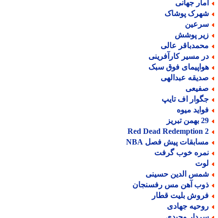
مار جهانی
هرک پوشاک
رعین
یر پوشش
حمدباقر عالی
ر مسیر کارآفرینی
واپیمای فوق سبک
دیقه عبدالهی
فیعی
گوار اف تایپ
واید میوه
من تبریز
Red Dead Redemption 
سابقات پیش فصل NBA
مره خوب گرفت
وت
مس الدین حسینی
وب آهن مس رفسنجان
روش بلیت قطار
وحیه جهادی
ردار وحیدی