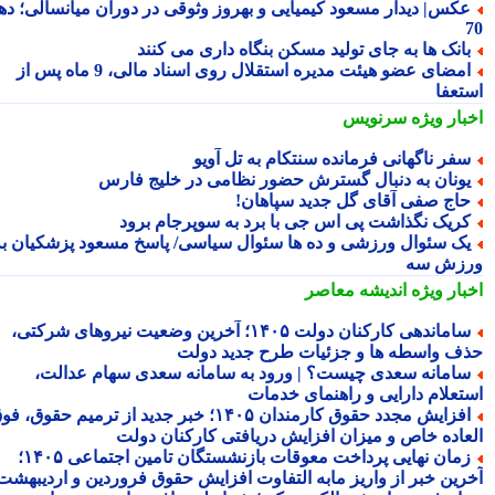
کس| دیدار مسعود کیمیایی و بهروز وثوقی در دوران میانسالی؛ دهه
انک ها به جای تولید مسکن بنگاه داری می کنند
امضای عضو هیئت مدیره استقلال روی اسناد مالی، 9 ماه پس از
تعفا
بار ویژه
سرنویس
فر ناگهانی فرمانده سنتکام به تل آویو
ونان به دنبال گسترش حضور نظامی در خلیج فارس
اج صفی آقای گل جدید سپاهان!
ریک نگذاشت پی اس جی با برد به سوپرجام برود
ک سئوال ورزشی و ده ها سئوال سیاسی/ پاسخ مسعود پزشکیان به
زش سه
بار ویژه
اندیشه معاصر
ساماندهی کارکنان دولت ۱۴۰۵؛ آخرین وضعیت نیروهای شرکتی،
ف واسطه ها و جزئیات طرح جدید دولت
امانه سعدی چیست؟ | ورود به سامانه سعدی سهام عدالت،
تعلام دارایی و راهنمای خدمات
افزایش مجدد حقوق کارمندان ۱۴۰۵؛ خبر جدید از ترمیم حقوق، فوق
عاده خاص و میزان افزایش دریافتی کارکنان دولت
زمان نهایی پرداخت معوقات بازنشستگان تامین اجتماعی ۱۴۰۵؛
رین خبر از واریز مابه التفاوت افزایش حقوق فروردین و اردیبهشت