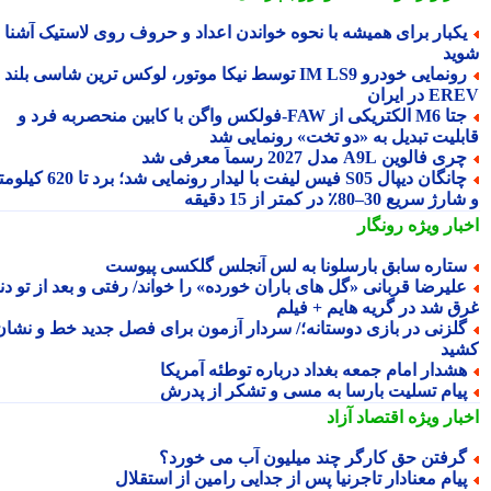
کبار برای همیشه با نحوه خواندن اعداد و حروف روی لاستیک آشنا
ید
رونمایی خودرو IM LS9 توسط نیکا موتور، لوکس ترین شاسی بلند
 در ایران
جتا M6 الکتریکی از FAW‑فولکس واگن با کابین منحصربه فرد و
بلیت تبدیل به «دو تخت» رونمایی شد
ری فالوین A9L مدل 2027 رسماً معرفی شد
چانگان دیپال S05 فیس لیفت با لیدار رونمایی شد؛ برد تا 620 کیلومتر
 سریع 30–80٪ در کمتر از 15 دقیقه
بار ویژه
رونگار
تاره سابق بارسلونا به لس آنجلس گلکسی پیوست
لیرضا قربانی «گل های باران خورده» را خواند/ رفتی و بعد از تو دنیا
ق شد در گریه هایم + فیلم
لزنی در بازی دوستانه؛/ سردار آزمون برای فصل جدید خط و نشان
ید
شدار امام جمعه بغداد درباره توطئه آمریکا
یام تسلیت بارسا به مسی و تشکر از پدرش
بار ویژه
اقتصاد آزاد
رفتن حق کارگر چند میلیون آب می خورد؟
یام معنادار تاجرنیا پس از جدایی رامین از استقلال