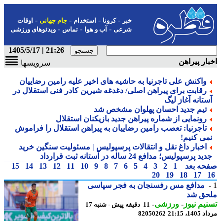
-
-
-
-
خبر
کرونا
استخدام
جام جهانی
اوقات
-
-
-
شرعی
آب و هوا
تماس
ویدئوهای ورزشی
21:26 | 1405/5/17
ار پیراهن
سرویسها
واکنش علی تاجرنیا به حاشیه های اخیر علیه رامین رضاییان
رقابت برای پیراهن اصلی/ دغدغه شیرین کادر فنی استقلال در
ستانه آغاز لیگ
تیم جدید احسان پهلوان مشخص شد
رونمایی از شماره پیراهن جدید بازیکنان استقلال
تاجرنیا: تعصب رامین رضاییان به پیراهن استقلال را فراموش
می کنیم!
اخبار داغ نقل و انتقالات پرسپولیس | مسئولیت سنگین خرید
ید پرسپولیس؛ مدافع 24 ساله در آستانه ثبت قرارداد
حه بعد
1
2
3
4
5
6
7
8
9
10
11
12
13
14
15
20
19
18
17
مدافع مس رفسنجان به فجر سپاسی
حق شد
یم نیوز
-
ورزشی
-
11 دقیقه پیش - شنبه 17
1، 21:15
82050262