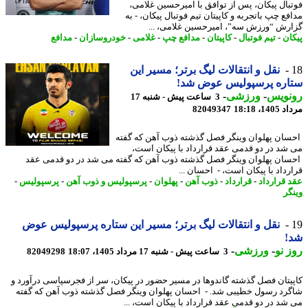
بال پیکان، پس از توافق با ​امیرحسین غلامی،
ع چپ باتجربه و کاپیتان تیم فوتبال پیکان، - به
رش “ورزش سه”، ​امیرحسین غلامی، ...
ان
-
تیم فوتبال
-
کاپیتان
-
مدافع چپ
-
غلامی
-
خودروسازان
-
مدافع
نقل و انتقالات لیگ برتر؛ مسیر این
اره پرسپولیس عوض شد!
نویس
-
ورزشی
-
3 ساعت پیش - شنبه 17
1، 18:18
82049347
ان پهلوان وینگر فصل گذشته ذوب آهن که گفته
شد در دو قدمی عقد قرارداد با پیکان است،
ان پهلوان وینگر فصل گذشته ذوب آهن که گفته می شد در دو قدمی عقد
رداد با پیکان است، - احسان ...
 قرارداد
-
قرارداد
-
ذوب آهن
-
پهلوان
-
پرسپولیس و ذوب آهن
-
پرسپولیس
-
گر
نقل و انتقالات لیگ برتر؛ مسیر این ستاره پرسپولیس عوض
!
 نو
-
ورزشی
-
3 ساعت پیش - شنبه 17 مرداد 1405، 18:07
82049298
یتان فصل گذشته گاندوها در مسیر حضور در پیکان، سر از فجرسپاسی درآورد و
رد رسول خطیبی شد. - احسان پهلوان وینگر فصل گذشته ذوب آهن که گفته
شد در دو قدمی عقد قرارداد با پیکان است، ...