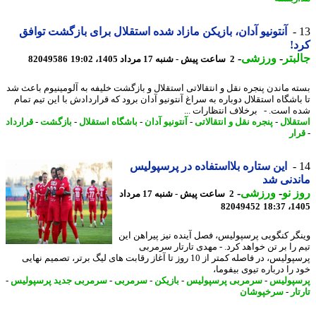
آنتونیو آدان، بازیکن مازاد شده استقلال برای بازگشت توافق
!
بتر
-
ورزشی
-
2 ساعت پیش - شنبه 17 مرداد 1405، 19:02
82049586
ه ماندن پنجره نقل و انتقالاتی استقلال و بازگشت خلیفه به آلومینیوم باعث شد
باشگاه استقلال دوباره به سراغ آنتونیو آدان برود که قراردادش با این تیم تمام
 است. - برخلاف انتظارات ...
قلال
-
پنجره نقل و انتقالاتی
-
آنتونیو آدان
-
باشگاه استقلال
-
بازگشت
-
قرارداد
ار
این ستاره بلااستفاده در پرسپولیس
دنی شد
 نو
-
ورزشی
-
2 ساعت پیش - شنبه 17 مرداد
82049452
1405
گر کنگویی پرسپولیس، فصل آینده نیز پیراهن این
 را بر تن خواهد کرد. - مهدی تارتار سرمربی
پرسپولیس، در فاصله کمتر از 10 روز تا آغاز رقابت های لیگ برتر، تصمیم نهایی
را درباره تیوی بیفوما،
پولیس
-
سرمربی پرسپولیس
-
بازیکن
-
سرمربی
-
سرمربی جدید پرسپولیس
-
ار
-
سرخپوشان