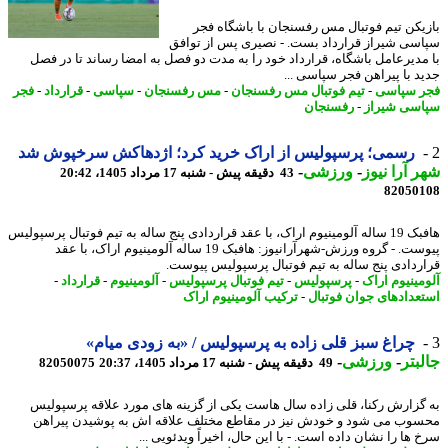
یکن تیم فوتبال مس رفسنجان با باشگاه فجر
سی شیراز قرارداد بست. - نصیری پس از توافق
مدیرعامل باشگاه، قرارداد خود را به مدت دو فصل به امضا رساند تا در فصل
د با پیراهن فجر سپاسی ...
 سپاسی
-
تیم فوتبال مس رفسنجان
-
مس رفسنجان
-
سپاسی
-
قرارداد
-
فجر
سی شیراز
-
رفسنجان
رسمی؛ پرسپولیس از اراک خرید کرد؛ اژدهاکش سرخپوش شد
 آرا نیوز
-
ورزشی
-
43 دقیقه پیش - شنبه 17 مرداد 1405، 20:42
82050
هافبک 19 ساله آلومینیوم اراک، با عقد قراردادی پنج ساله به تیم فوتبال پرسپولیس
پیوست. - گروه ورزش-شهرآرانیوز: هافبک 19 ساله آلومینیوم اراک، با عقد
ردادی پنج ساله به تیم فوتبال پرسپولیس پیوست.
مینیوم اراک
-
پرسپولیس
-
تیم فوتبال پرسپولیس
-
آلومینیوم
-
قرارداد
-
عدادهای جوان فوتبال
-
ترکیب آلومینیوم اراک
چراغ سبز قلی زاده به پرسپولیس / «به زودی میام»
بتر
-
ورزشی
-
49 دقیقه پیش - شنبه 17 مرداد 1405، 20:37
82050075
گزارش رکنا، قلی زاده سال هاست یکی از گزینه های مورد علاقه پرسپولیس
وب می شود و خودش نیز در مقاطع مختلف علاقه اش به پوشیدن پیراهن
ها را نشان داده است. - با این حال، اخیراً ویدئویی ...