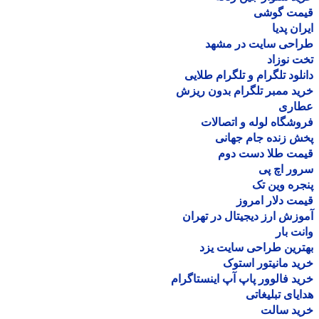
مت گوشی
ان پدیا
احی سایت در مشهد
 نوزاد
لود تلگرام و تلگرام طلایی
د ممبر تلگرام بدون ریزش
اری
شگاه لوله و اتصالات
 زنده جام جهانی
مت طلا دست دوم
ر اچ پی
ره وین تک
ت دلار امروز
زش ارز دیجیتال در تهران
ت بار
رین طراحی سایت یزد
د مانیتور استوک
د فالوور پاپ آپ اینستاگرام
یای تبلیغاتی
ید سالت