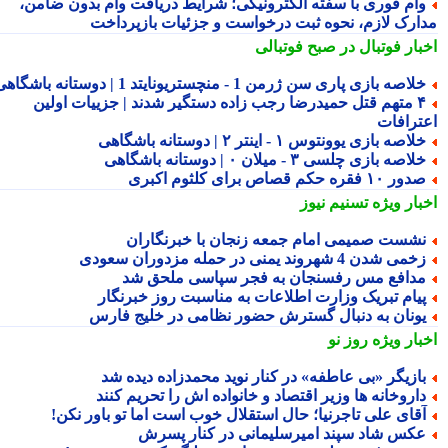
ام فوری با سفته الکترونیکی؛ شرایط دریافت وام بدون ضامن،
ارک لازم، نحوه ثبت درخواست و جزئیات بازپرداخت
بار فوتبال در صبح فوتبالی
لاصه بازی پاری سن ژرمن 1 - منچستریونایتد 1 | دوستانه باشگاهی
۴ متهم قتل حمیدرضا رجب زاده دستگیر شدند | جزییات اولین
ترافات
لاصه بازی یوونتوس ۱ - اینتر ۲ | دوستانه باشگاهی
لاصه بازی چلسی ۳ - میلان ۰ | دوستانه باشگاهی
ور ۱۰ فقره حکم قصاص برای کلثوم اکبری
بار ویژه
تسنیم نیوز
شست صمیمی امام جمعه زنجان با خبرنگاران
می شدن 4 شهروند یمنی در حمله مزدوران سعودی
دافع مس رفسنجان به فجر سپاسی ملحق شد
یام تبریک وزارت اطلاعات به مناسبت روز خبرنگار
ونان به دنبال گسترش حضور نظامی در خلیج فارس
بار ویژه
روز نو
ازیگر «بی عاطفه» در کنار نوید محمدزاده دیده شد
اروخانه ها وزیر اقتصاد و خانواده اش را تحریم کنند
قای علی تاجرنیا؛ حال استقلال خوب است اما تو باور نکن!
کس شاد سپند امیرسلیمانی در کنار پسرش