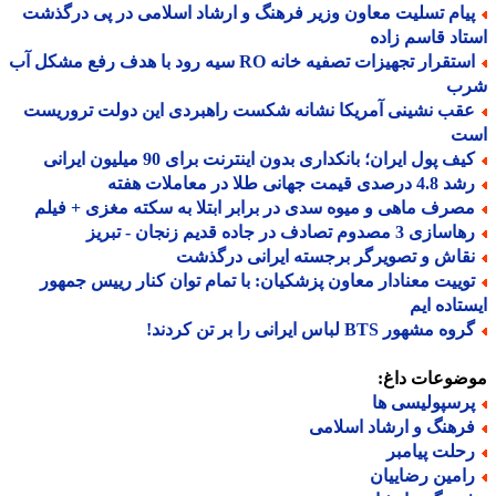
یام تسلیت معاون وزیر فرهنگ و ارشاد اسلامی در پی درگذشت
اد قاسم زاده
استقرار تجهیزات تصفیه خانه RO سیه رود با هدف رفع مشکل آب
ب
قب نشینی آمریکا نشانه شکست راهبردی این دولت تروریست
ت
ف پول ایران؛ بانکداری بدون اینترنت برای 90 میلیون ایرانی
 درصدی قیمت جهانی طلا در معاملات هفته
صرف ماهی و میوه سدی در برابر ابتلا به سکته مغزی + فیلم
ازی 3 مصدوم تصادف در جاده قدیم زنجان - تبریز
قاش و تصویرگر برجسته ایرانی درگذشت
وییت معنادار معاون پزشکیان: با تمام توان کنار رییس جمهور
تاده ایم
ه مشهور BTS لباس ایرانی را بر تن کردند!
ضوعات داغ:
رسپولیسی ها
رهنگ و ارشاد اسلامی
حلت پیامبر
امین رضاییان