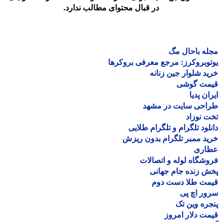
در قبال محتوای مطالب ندارد.
ه باحال مگ
وبروکرز: مرجع معرفی بروکرها
د شلوار جین زنانه
مت گوشی
ان پدیا
احی سایت در مشهد
 نوزاد
لود تلگرام و تلگرام طلایی
د ممبر تلگرام بدون ریزش
اری
شگاه لوله و اتصالات
 زنده جام جهانی
مت طلا دست دوم
ر اچ پی
ره وین تک
ت دلار امروز