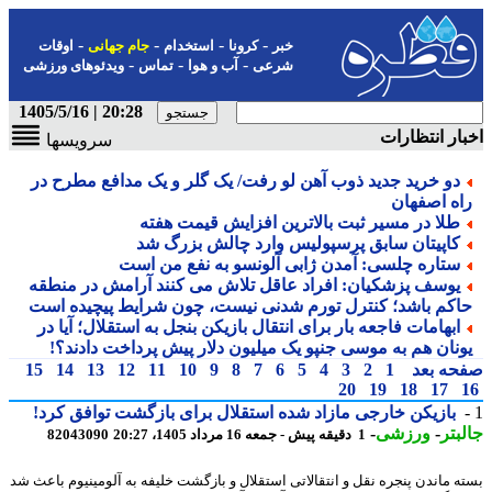
-
-
-
-
خبر
کرونا
استخدام
جام جهانی
اوقات
-
-
-
شرعی
آب و هوا
تماس
ویدئوهای ورزشی
20:28 | 1405/5/16
ار انتظارات
سرویسها
دو خرید جدید ذوب آهن لو رفت/ یک گلر و یک مدافع مطرح در
اه اصفهان
طلا در مسیر ثبت بالاترین افزایش قیمت هفته
کاپیتان سابق پرسپولیس وارد چالش بزرگ شد
ستاره چلسی: آمدن ژابی آلونسو به نفع من است
یوسف پزشکیان: افراد عاقل تلاش می کنند آرامش در منطقه
اکم باشد؛ کنترل تورم شدنی نیست، چون شرایط پیچیده است
ابهامات فاجعه بار برای انتقال بازیکن بنجل به استقلال؛ آیا در
ونان هم به موسی جنپو یک میلیون دلار پیش پرداخت دادند؟!
حه بعد
1
2
3
4
5
6
7
8
9
10
11
12
13
14
15
20
19
18
17
بازیکن خارجی مازاد شده استقلال برای بازگشت توافق کرد!
بتر
-
ورزشی
-
1 دقیقه پیش - جمعه 16 مرداد 1405، 20:27
82043090
ه ماندن پنجره نقل و انتقالاتی استقلال و بازگشت خلیفه به آلومینیوم باعث شد