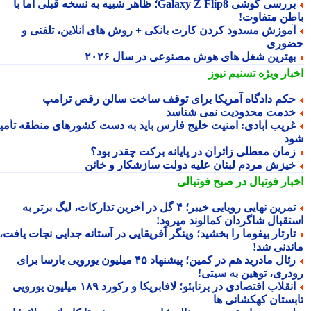
بررسی گوشی Galaxy Z Flip8؛ ظاهر شبیه به نسخه قبلی اما با
طن متفاوت!
موزش مسدود کردن کارت بانکی + روش های آنلاین، تلفنی و
وری
هترین شغل های هوش مصنوعی در سال ۲۰۲۶
بار ویژه
تسنیم نیوز
کم دادگاه آمریکا برای توقف ساخت سالن رقص ترامپ
دمت محدودیت نمی شناسد
ریب آبادی: امنیت خلیج فارس باید به دست کشورهای منطقه تأمین
د
مان معطلی زائران در پایانه برکت چقدر بود؟
یزش مردم لبنان علیه دولت سازشکار و خائن
بار فوتبال در صبح فوتبالی
تمرین نهایی رویایی خیبر؛ ۴ گل در آخرین تدارکات، لیگ برتر به
تقبال شاگردان کمالوند میرود!
ارتار بیفوما را بخشید؛ وینگر آفریقایی در آستانه جدایی نجات یافت،
ندنی شد!
رئال مادرید هم در کمین؛ پیشنهاد ۴۵ میلیون یورویی بارسا برای
دری، توهین به سیتی!
انقلاب اقتصادی در برنابئو؛ لافابریکا و رکورد ۱۸۹ میلیون یورویی
بستان کهکشانی ها