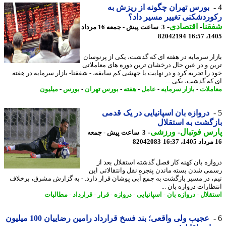
بورس تهران چگونه از ریزش به
ردشکنی تغییر مسیر داد؟
نا
-
اقتصادی
-
3 ساعت پیش - جمعه 16 مرداد
82042194
1405
ار سرمایه در هفته ای که گذشت، یکی از پرنوسان
ن و در عین حال درخشان ترین دوره های معاملاتی
 را تجربه کرد و در نهایت با جهشی کم سابقه، - شفقنا- بازار سرمایه در هفته
که گذشت، یکی ...
ملات
-
بازار سرمایه
-
عامل
-
هفته
-
بورس تهران
-
بورس
-
میلیون
دروازه بان اسپانیایی در یک قدمی
گشت به استقلال
س فوتبال
-
ورزشی
-
3 ساعت پیش - جمعه
82042083
ازه بان کهنه کار فصل گذشته استقلال بعد از
ی شدن بسته ماندن پنجره نقل وانتقالاتی این
، در مسیر بازگشت به جمع آبی پوشان قرار دارد. - به گزارش مشرق، برخلاف
ارات دروازه بان ...
قلال
-
دروازه بان
-
اسپانیایی
-
دروازه
-
قرار
-
قرارداد
-
مطالبات
عجیب ولی واقعی؛ بند فسخ قرارداد رامین رضاییان 100 میلیون