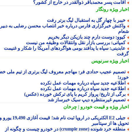
قامت پسر محمدباقر ذوالقدر در خارج از کشور؟
بار ویژه
رونگار
یبر با چهار گل به استقبال لیگ برتر رفت
اکنش خبرگزاری فارس درباره خبر انتصاب محسن رضایی به دبیری
ام
یوو: دوست دارم چند بازیکن دیگر بخریم
مپانی: بررسی بازار نقل وانتقالات وظیفه من نیست
ابدینی: سپاه با پدافند بومی هواگردهای آمریکا را شکار و غنیمت
فت
بار ویژه
سرنویس
صمیم عجیب حدادی فر: مهاجم معروف لیگ برتری از تیم ملی خط
رد!
طلاعیه جدید سپاه درباره مهمات عمل نکرده
طلاعیه جدید سپاه درباره مهمات عمل نکرده
رگی از تاریخ/ پرواز کریم با پای ترکش خورده (عکس)
صمیم غیرمنتظره دیپ سیک خبرساز شد
بار ویژه
و قیمت خودرو | چرخان
جیلی E2 الکتریکی در اروپا ثبت نام شد؛ قیمت آغازی 19,490 یورو و
ویل ها از سپتامبر
منطقه خرد شونده (crumple zone) در خودرو چیست و چگونه از