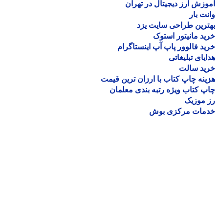
زش ارز دیجیتال در تهران
ت بار
رین طراحی سایت یزد
د مانیتور استوک
د فالوور پاپ آپ اینستاگرام
یای تبلیغاتی
ید سالت
نه چاپ کتاب با ارزان ترین قیمت
 کتاب ویژه رتبه بندی معلمان
موزیک
مات مرکزی بوش