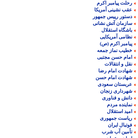
حلت پیامبر اکرم
قب نشینی آمریکا
ستور رییس جمهور
ازمان آتش نشانی
اشگاه استقلال
ظامی آمریکایی
یامبر اکرم (ص)
طیب نماز جمعه
مام حسن مجتبی
قل و انتقالات
هادت امام رضا
هادت امام حسن
ربستان سعودی
هرداری زنجان
انش و فناوری
ماینده مردم
مید استقلال
یاست جمهوری
وتبال ایران
أمین آب شرب