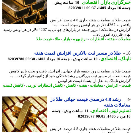
گزاری بازار
-
اقتصادی
-
10 ساعت پیش -
 1405، 09:37
82039811
قیمت طلا در معاملات هفته جاری 4.8 درصد افزایش
یافته و به 4267 دلار در هر اونس رسیده است. - به
گزارش در معاملات امروز جمعه در بازارهای جهانی به 4267 دلار در هر اونس رسید.
 فلز زرد امروز 26 ...
ملات
-
هفته
-
انتظارات
-
نرخ بهره
-
بازار
-
طلا
-
قیمت طلا
طلا در مسیر ثبت بالاترین افزایش قیمت هفته
ناک
-
اقتصادی
-
10 ساعت پیش - جمعه 16 مرداد 1405، 09:30
82039786
ت طلا در معاملات روز جمعه بازار جهانی، افزایش یافت و تحت تاثیر کاهش
ت نفت، در مسیر ثبت بزرگترین رشد هفتگی خود از ژانویه قرار گرفت. - به
رش تابناک به نقل از ایسنا؛ قیمت هر اونس ...
ت
-
افزایش
-
معاملات
-
هفت
-
کاهش
-
کاهش انتظارات تورمی
-
کاهش قیمت
رشد 4.8 درصدی قیمت جهانی طلا در
ملات هفته
یم نیوز
-
اقتصادی
-
11 ساعت پیش - جمعه
82039677
قیمت طلا در معاملات هفته جاری 4.8 درصد افزایش