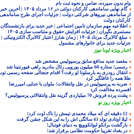
م بدون سپرده، ضامن و نحوه ثبت نام
گام نهایی ساماندهی کارکنان دولتی در ۱۶ مرداد ۱۴۰۵ | آخرین خبر
 ساماندهی نیروهای شرکتی دولت | جزئیات اجرای طرح ساماندهی
رکنان دولت
طلاعیه مهم سازمان تامین اجتماعی | خبر جدید برای بازنشستگان و
تمری بگیران | جزئیات افزایش حقوق و متناسب سازی ۱۴۰۵
مبلغ کالابرگ مرداد ۱۴۰۵ | زمان شارژ اعتبار کالابرگ الکترونیکی |
ئیات جدید برای خانوارهای مشمول
بار ویژه
ایونا نیوز
قصد جدید مدافع سابق پرسپولیس مشخص شد
می؛ ستاره 60 میلیون یورویی رئال مادرید راهی فیورنتینا شد
نتقال رودری به بارسلونا لو رفت؟ اقدام جنجالی صفحه رسمی توپ
ا همه را غافلگیر کرد
ربه به پرسپولیس در نقل وانتقالات؛ ملوان با جدایی امیررضا
سرده مخالفت کرد
شت پرده فروش 70 میلیاردی گزینه نقل وانتقالاتی پرسپولیس؟
بار ویژه
روز نو
قه ای که میلاد محمدی تیمش را ناک اوت کرد!
لا اوتادی تولد 43 سالگی اش را به این شکل جشن گرفت
ازگشت برانکو ایوانکوویچ به دنیای فوتبال!
ر بغداد تقریبا حکومت نظامی برقرار شد!