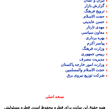
یران و عمان
زارش بازار
رویج فرهنگ
جت الاسلام
سن عابدینی
هدی تارتار
عاون سیاسی
هره برداری
یامبر اکرم
زارت فرهنگ
ییس جمهوری
دیریت مصرف
زارت امور خارجه پاکستان
جت الاسلام والمسلمین
رکت توزیع نیروی برق
نسخه اصلی
مه حقوق این سایت برای قطره محفوظ است. قطره مسئولیتی