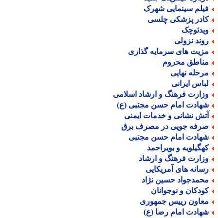
یلم سینمایی شهرک
ادر پزشکی چلسی
یدئوچک
وند نزولی
زیت های سرمایه گذاری
ناطق محروم
رحله نهایی
باس ایرانی
زارت فرهنگ و ارشاد اسلامی
هادت امام حسن مجتبی (ع)
تش نشانی و خدمات ایمنی
رفه جویی در مصرف برق
هادت امام حسن مجتبی
هگیلویه و بویراحمد
زارت فرهنگ و ارشاد
سانه های آمریکایی
حمدجواد حسین نژاد
ودکان و نوجوانان
عاون رییس جمهوری
هادت امام رضا (ع)