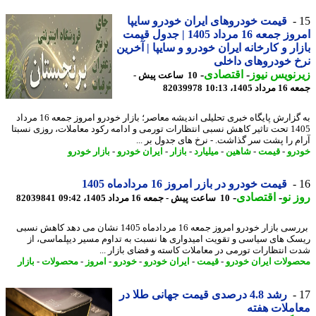
قیمت خودروهای ایران خودرو سایپا
امروز جمعه 16 مرداد 1405 | جدول قیمت
ار و کارخانه ایران خودرو و سایپا | آخرین
 خودروهای داخلی
نویس نیوز
-
اقتصادی
-
10 ساعت پیش -
 1405، 10:13
82039978
به گزارش پایگاه خبری تحلیلی اندیشه معاصر؛ بازار خودرو امروز جمعه 16 مرداد
1405 تحت تاثیر کاهش نسبی انتظارات تورمی و ادامه رکود معاملات، روزی نسبتا
م را پشت سر گذاشت. - نرخ های جدول بر ...
رو
-
قیمت
-
شاهین
-
میلیارد
-
بازار
-
ایران خودرو
-
بازار خودرو
قیمت خودرو در بازر امروز 16 مردادماه 1405
 نو
-
اقتصادی
-
10 ساعت پیش - جمعه 16 مرداد 1405، 09:42
82039841
بررسی بازار خودرو امروز جمعه 16 مردادماه 1405 نشان می دهد کاهش نسبی
ک های سیاسی و تقویت امیدواری ها نسبت به تداوم مسیر دیپلماسی، از
 انتظارات تورمی در معاملات کاسته و فضای بازار ...
ولات ایران خودرو
-
قیمت
-
ایران خودرو
-
خودرو
-
امروز
-
محصولات
-
بازار
رشد 4.8 درصدی قیمت جهانی طلا در
ملات هفته