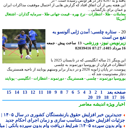
یافته و به 4267 دلار در هر اونس رسیده است. - در
 هفته پس از آن اتفاق افتاد که گزارش هایی از احتمال موفقیت مذاکرات ایران
مان برای بازگشایی ...
ملات
-
طلا
-
انتظارات
-
نرخ بهره
-
قیمت جهانی طلا
-
سرمایه گذاران
-
اشتغال
یکا
ستاره چلسی: آمدن ژابی آلونسو به
ع من است
نویس نیوز
-
ورزشی
-
13 ساعت پیش - جمعه
82039416
این وینگر 21 ساله انگلیسی که در تابستان 2025 با
ظارات فراوان از بوروسیا دورتموند به چلسی
پیوست، در پایان ژانویه 2026 و در دیدار برابر وستهم یونایتد از ناحیه همسترینگ
ر مصدومیت شد که ...
وسیا دورتموند
-
چلسی
-
همسترینگ
-
دورتموند
-
انتظارات
-
انگلیسی
-
یونایتد
حه بعد
1
2
3
4
5
6
7
8
9
10
11
12
13
14
15
20
19
18
17
بار ویژه
اندیشه معاصر
جدیدترین خبر افزایش حقوق بازنشستگان کشوری در سال ۱۴۰۵ |
ئیات افزایش حقوق، متناسب سازی و زمان اجرای احکام جدید
وام بدون سپرده ۱۴۰۵؛ شرایط دریافت وام بدون سپرده بانکی | مبلغ