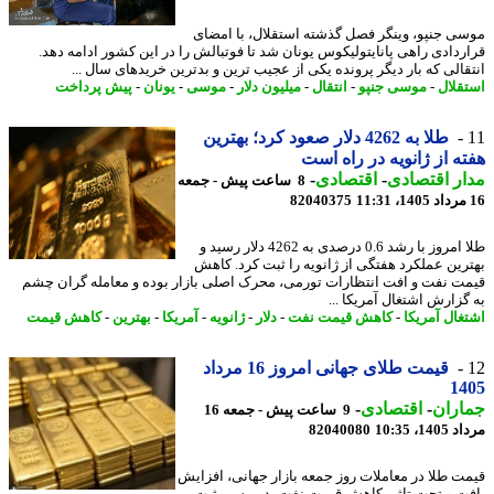
ی جنپو، وینگر فصل گذشته استقلال، با امضای
ردادی راهی پانایتولیکوس یونان شد تا فوتبالش را در این کشور ادامه دهد.
قالی که بار دیگر پرونده یکی از عجیب ترین و بدترین خریدهای سال ...
قلال
-
موسی جنپو
-
انتقال
-
میلیون دلار
-
موسی
-
یونان
-
پیش پرداخت
طلا به 4262 دلار صعود کرد؛ بهترین
ه از ژانویه در راه است
ر اقتصادی
-
اقتصادی
-
8 ساعت پیش - جمعه
82040375
طلا امروز با رشد 0.6 درصدی به 4262 دلار رسید و
رین عملکرد هفتگی از ژانویه را ثبت کرد. کاهش
ت نفت و افت انتظارات تورمی، محرک اصلی بازار بوده و معامله گران چشم
گزارش اشتغال آمریکا ...
غال آمریکا
-
کاهش قیمت نفت
-
دلار
-
ژانویه
-
آمریکا
-
بهترین
-
کاهش قیمت
قیمت طلای جهانی امروز 16 مرداد
14
اران
-
اقتصادی
-
9 ساعت پیش - جمعه 16
1، 10:35
82040080
ت طلا در معاملات روز جمعه بازار جهانی، افزایش