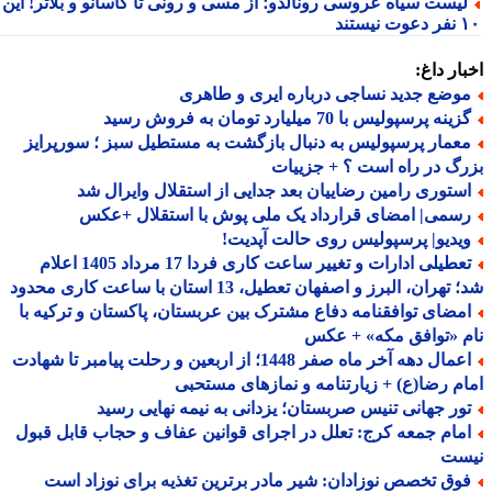
یست سیاه عروسی رونالدو؛ از مسی و رونی تا کاسانو و بلاتر! این
یستند
ار داغ:
وضع جدید نساجی درباره ایری و طاهری
ینه پرسپولیس با 70 میلیارد تومان به فروش رسید
عمار پرسپولیس به دنبال بازگشت به مستطیل سبز ؛ سورپرایز
گ در راه است ؟ + جزییات
ستوری رامین رضاییان بعد جدایی از استقلال وایرال شد
سمی| امضای قرارداد یک ملی پوش با استقلال +عکس
یدیو| پرسپولیس روی حالت آپدیت!
تعطیلی ادارات و تغییر ساعت کاری فردا 17 مرداد 1405 اعلام
هران، البرز و اصفهان تعطیل، 13 استان با ساعت کاری محدود
مضای توافقنامه دفاع مشترک بین عربستان، پاکستان و ترکیه با
 «توافق مکه» + عکس
اعمال دهه آخر ماه صفر 1448؛ از اربعین و رحلت پیامبر تا شهادت
م رضا(ع) + زیارتنامه و نمازهای مستحبی
ور جهانی تنیس صربستان؛ یزدانی به نیمه نهایی رسید
مام جمعه کرج: تعلل در اجرای قوانین عفاف و حجاب قابل قبول
ست
وق تخصص نوزادان: شیر مادر برترین تغذیه برای نوزاد است