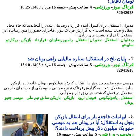
ان ناقابل!
اک نیوز
-
ورزشی
-
4 ساعت پیش - جمعه 16 مرداد 1405، 16:25
82042
ران استقلال برای کنترل آینده قرارداد رضاییان بندی را گنجاندند که حالا محل
قاد و بحث شده است. - به گزارش فرتاک نیوز ، ماجرای حضور رامین رضاییان در
قلال با فراز و نشیب های زیادی ...
ییان
-
استقلال
-
مدیران استقلال
-
رامین رضاییان
-
قرارداد
-
بازیکن
-
ریکاردو
ینتو
پایان تلخ در استقلال؛ ستاره مالیایی راهی یونان شد
اک نیوز
-
ورزشی
-
5 ساعت پیش - جمعه 16 مرداد 1405، 15:10
82041
ی جنپو مقصد جدیدش را انتخاب کرد؛ پانتولیکوس یونان خانه تازه بازیکن
ق استقلال شد. - به گزارش فرتاک نیوز ، موسی جنپو، یکی از خریدهای خارجی
قلال در فصل گذشته، خیلی زود از جمع آبی ...
قلال
-
پانتولیکوس
-
فوتبال اروپا
-
بازیکن
-
بازیکن سابق تیم ملی
-
موسی جنپو
-
ان
ابهامات فاجعه بار برای انتقال بازیکن
ل به استقلال؛ آیا در یونان هم به موسی
و یک میلیون دلار پیش پرداخت دادند؟!
نویس
-
ورزشی
-
5 ساعت پیش - جمعه 16