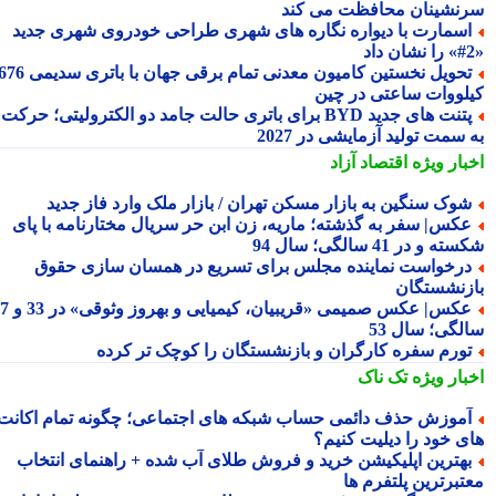
نشینان محافظت می کند
سمارت با دیواره نگاره های شهری طراحی خودروی شهری جدید
تحویل نخستین کامیون معدنی تمام برقی جهان با باتری سدیمی 676
لووات ساعتی در چین
پتنت های جدید BYD برای باتری حالت جامد دو الکترولیتی؛ حرکت
سمت تولید آزمایشی در 2027
بار ویژه
اقتصاد آزاد
وک سنگین به بازار مسکن تهران / بازار ملک وارد فاز جدید
کس| سفر به گذشته؛ ماریه، زن ابن حر سریال مختارنامه با پای
 و در 41 سالگی؛ سال 94
رخواست نماینده مجلس برای تسریع در همسان سازی حقوق
زنشستگان
عکس| عکس صمیمی «قریبیان، کیمیایی و بهروز وثوقی» در 33 و 37
لگی؛ سال 53
ورم سفره کارگران و بازنشستگان را کوچک تر کرده
بار ویژه
تک ناک
موزش حذف دائمی حساب شبکه های اجتماعی؛ چگونه تمام اکانت
ی خود را دیلیت کنیم؟
هترین اپلیکیشن خرید و فروش طلای آب شده + راهنمای انتخاب
تبرترین پلتفرم ها