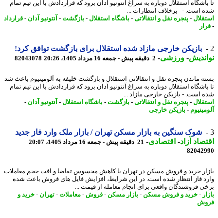
باشگاه استقلال دوباره به سراغ آنتونیو آدان برود که قراردادش با این تیم تمام
 است. - برخلاف انتظارات ...
قلال
-
پنجره نقل و انتقالاتی
-
باشگاه استقلال
-
بازگشت
-
آنتونیو آدان
-
قرارداد
ار
بازیکن خارجی مازاد شده استقلال برای بازگشت توافق کرد!
ندیش
-
ورزشی
-
2 دقیقه پیش - جمعه 16 مرداد 1405، 20:26
82043078
ه ماندن پنجره نقل و انتقالاتی استقلال و بازگشت خلیفه به آلومینیوم باعث شد
باشگاه استقلال دوباره به سراغ آنتونیو آدان برود که قراردادش با این تیم تمام
 است. - بازیکن خارجی مازاد ...
قلال
-
پنجره نقل و انتقالاتی
-
بازگشت
-
باشگاه استقلال
-
آنتونیو آدان
-
مینیوم
-
بازیکن خارجی
شوک سنگین به بازار مسکن تهران / بازار ملک وارد فاز جدید
صاد آزاد
-
اقتصادی
-
21 دقیقه پیش - جمعه 16 مرداد 1405، 20:07
82042
ار خرید و فروش مسکن در تهران با کاهش محسوس تقاضا و افت حجم معاملات
د فاز انتظار شده است. در این شرایط، افزایش فایل های فروش باعث شده
ی فروشندگان واقعی برای انجام معامله از قیمت ...
ر
-
خرید و فروش مسکن
-
بازار مسکن
-
فروش
-
معاملات
-
تهران
-
خرید و
وش