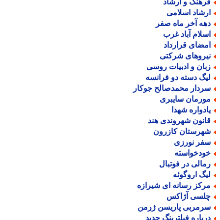
رهنگ و ارشاد
رشاد اسلامی
هه آخر ماه صفر
سلام آباد غرب
مضای قرارداد
یروهای شرکتی
بان و ادبیات روسی
یگ دسته دو فرانسه
ردار محمدصالح جوکار
ورمان سایبری
ادواره شهدا
انون شهروندی هند
هرستان کازرون
فر نورزی
ودخواسته
مالی در فوتبال
یگ اروگوئه
رکز رسانه ای شیرازه
لسی آژاکس
رمربی پاریسن ژرمن
رباره فیلترینگ جدید