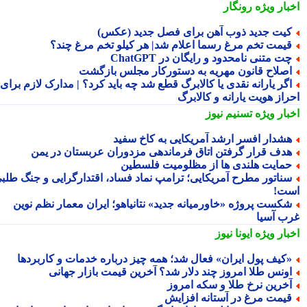
بار ویژه
رونگار
یت جدید ذوب آهن برای فصل جدید (عکس)
یمت تخم مرغ رسما اعلام شد| هر کیلو تخم مرغ چند؟
ت متنی نامحدود و رایگان در ChatGPT
صلاح قانون مهریه به دستورکار مجلس بازگشت
گر یارانه نقدی یا کالابرگ قطع شد چه باید کرد؟ | مدارک لازم برای
راز هویت یارانه و کالابرگ
بار ویژه
تسنیم نیوز
شدار افسر ارشد آمریکایی به کاخ سفید
دف قرار گرفتن اتاق فرماندهی مزدوران عربستان در یمن
مایت هلندی ها از مظلومیت فلسطین
ناتور مطرح آمریکایی؛ ترامپ نماد فساد، اقتدارگرایی و جنگ طلبی
ت!
کست پروژه «خاورمیانه جدید» نتانیاهو؛ ایران معمار نظم نوین
ب آسیا
بار ویژه
ایونا نیوز
کیف پول ایران» فعال شد؛ همه چیز درباره خدمات و کاربردها
ونس طلا امروز چند دلار شد؟ آخرین قیمت بازار جهانی
خرین نرخ طلا و سکه امروز
یمت مرغ در آستانه افزایش