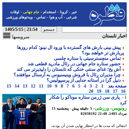
-
-
-
-
خبر
کرونا
استخدام
جام جهانی
اوقات
-
-
-
شرعی
آب و هوا
تماس
ویدئوهای ورزشی
21:54 | 1405/5/15
ار تابستان
سرویسها
پیش بینی بارش های گسترده با ورود ال نینو؛ کدام روزها
ربارش تر خواهند بود؟
تماس منچسترسیتی با ستاره چلسی
حضور ستاره جام جهانی در رئال مادرید قطعی شد
آش یخ؛ غذای سنتی خنکی که تابستان را دلپذیرتر می کند
چرا مدیران رئال با فروش وینیسیوس به آرسنال موافقند؟
دنیل گرا در آستانه جدایی از پرسپولیس؟
حه بعد
1
2
3
4
5
6
7
8
9
10
11
12
13
14
15
20
19
18
17
پاری سن ژرمن ستاره موناکو را شکار
د
نویس
-
ورزشی
-
5 دقیقه پیش - پنجشنبه 15
1، 21:48
82038192
قالی که مدت ها در انتظار نهایی شدن آن بودند،