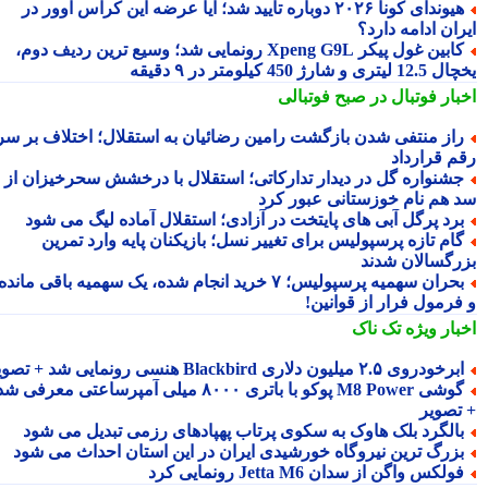
هیوندای کونا ۲۰۲۶ دوباره تأیید شد؛ آیا عرضه این کراس اوور در
ان ادامه دارد؟
کابین غول پیکر Xpeng G9L رونمایی شد؛ وسیع ترین ردیف دوم،
ری و شارژ 450 کیلومتر در ۹ دقیقه
بار فوتبال در صبح فوتبالی
از منتفی شدن بازگشت رامین رضائیان به استقلال؛ اختلاف بر سر
م قرارداد
شنواره گل در دیدار تدارکاتی؛ استقلال با درخشش سحرخیزان از
 هم نام خوزستانی عبور کرد
رد پرگل آبی های پایتخت در آزادی؛ استقلال آماده لیگ می شود
ام تازه پرسپولیس برای تغییر نسل؛ بازیکنان پایه وارد تمرین
رگسالان شدند
بحران سهمیه پرسپولیس؛ ۷ خرید انجام شده، یک سهمیه باقی مانده
فرمول فرار از قوانین!
بار ویژه
تک ناک
رخودروی ۲.۵ میلیون دلاری Blackbird هنسی رونمایی شد + تصویر
گوشی M8 Power پوکو با باتری ۸۰۰۰ میلی آمپرساعتی معرفی شد
تصویر
الگرد بلک هاوک به سکوی پرتاب پهپادهای رزمی تبدیل می شود
زرگ ترین نیروگاه خورشیدی ایران در این استان احداث می شود
ولکس واگن از سدان Jetta M6 رونمایی کرد