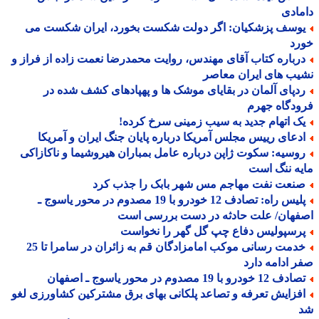
ادی
وسف پزشکیان: اگر دولت شکست بخورد، ایران شکست می
رد
رباره کتاب آقای مهندس، روایت محمدرضا نعمت زاده از فراز و
ب های ایران معاصر
دپای آلمان در بقایای موشک ها و پهپادهای کشف شده در
دگاه جهرم
ک اتهام جدید به سیب زمینی سرخ کرده!
دعای رییس مجلس آمریکا درباره پایان جنگ ایران و آمریکا
وسیه: سکوت ژاپن درباره عامل بمباران هیروشیما و ناکازاکی
ه ننگ است
نعت نفت مهاجم مس شهر بابک را جذب کرد
پلیس راه: تصادف 12 خودرو با 19 مصدوم در محور یاسوج ـ
فهان/ علت حادثه در دست بررسی است
رسپولیس دفاع چپ گل گهر را نخواست
خدمت رسانی موکب امامزادگان قم به زائران در سامرا تا 25
 ادامه دارد
 12 خودرو با 19 مصدوم در محور یاسوج ـ اصفهان
فزایش تعرفه و تصاعد پلکانی بهای برق مشترکین کشاورزی لغو