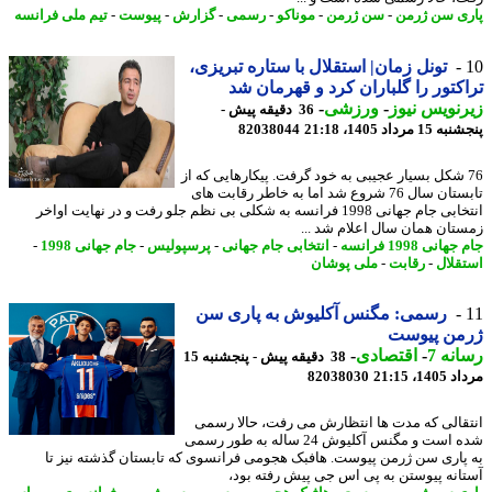
ی سن ژرمن
-
سن ژرمن
-
موناکو
-
رسمی
-
گزارش
-
پیوست
-
تیم ملی فرانسه
تونل زمان| استقلال با ستاره تبریزی،
کتور را گلباران کرد و قهرمان شد
نویس نیوز
-
ورزشی
-
36 دقیقه پیش -
 مرداد 1405، 21:18
82038044
7 شکل بسیار عجیبی به خود گرفت. پیکارهایی که از
تابستان سال 76 شروع شد اما به خاطر رقابت های
انتخابی جام جهانی 1998 فرانسه به شکلی بی نظم جلو رفت و در نهایت اواخر
تان همان سال اعلام شد ...
انی 1998 فرانسه
-
انتخابی جام جهانی
-
پرسپولیس
-
جام جهانی 1998
-
قلال
-
رقابت
-
ملی پوشان
رسمی: مگنس آکلیوش به پاری سن
من پیوست
نه 7
-
اقتصادی
-
38 دقیقه پیش - پنجشنبه 15
1، 21:15
82038030
قالی که مدت ها انتظارش می رفت، حالا رسمی
شده است و مگنس آکلیوش 24 ساله به طور رسمی
پاری سن ژرمن پیوست. هافبک هجومی فرانسوی که تابستان گذشته نیز تا
انه پیوستن به پی اس جی پیش رفته بود،