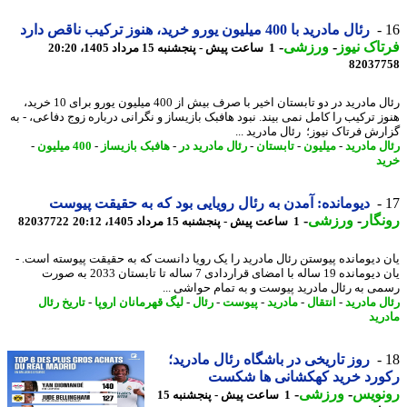
رئال مادرید با 400 میلیون یورو خرید، هنوز ترکیب ناقص دارد
اک نیوز
-
ورزشی
-
1 ساعت پیش - پنجشنبه 15 مرداد 1405، 20:20
82037
رئال مادرید در دو تابستان اخیر با صرف بیش از 400 میلیون یورو برای 10 خرید،
ز ترکیب را کامل نمی بیند. نبود هافبک بازیساز و نگرانی درباره زوج دفاعی، - به
رش فرتاک نیوز؛ رئال مادرید ...
ل مادرید
-
میلیون
-
تابستان
-
رئال مادرید در
-
هافبک بازیساز
-
400 میلیون
-
د
دیومانده: آمدن به رئال رویایی بود که به حقیقت پیوست
گار
-
ورزشی
-
1 ساعت پیش - پنجشنبه 15 مرداد 1405، 20:12
82037722
 دیومانده پیوستن رئال مادرید را یک رویا دانست که به حقیقت پیوسته است. -
یان دیومانده 19 ساله با امضای قراردادی 7 ساله تا تابستان 2033 به صورت
ی به رئال مادرید پیوست و به تمام حواشی ...
ل مادرید
-
انتقال
-
مادرید
-
پیوست
-
رئال
-
لیگ قهرمانان اروپا
-
تاریخ رئال
رید
روز تاریخی در باشگاه رئال مادرید؛
ورد خرید کهکشانی ها شکست
نویس
-
ورزشی
-
1 ساعت پیش - پنجشنبه 15