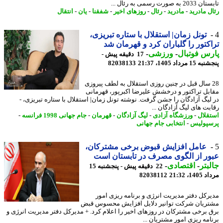
ه صورت رسمی به رئال ...
ل مادرید
-
مادرید
-
رئال
-
روزهای اخیر
-
شفقنا
-
یان
-
انتقال
تونل زمان| استقلال با ستاره تبریزی،
کتور را گلباران کرد و قهرمان شد
س فوتبال
-
ورزشی
-
17 دقیقه پیش -
 مرداد 1405، 21:37
82038133
2 سال قبل در چنین روزی استقلال به لطف پیروزی
بل تراکتور و درخشش علیرضا اکبرپور، قهرمانی
لیگ آزادگان را جشن گرفت. نوشته تونل زمان| استقلال با ستاره تبریزی، -
بت های لیگ آزادگان ...
قلال
-
ورزشگاه آزادی
-
لیگ آزادگان
-
قهرمان
-
جام جهانی 1998 فرانسه
-
پولیس
-
انتخابی جام جهانی
عامل افزایش قبوض برخی مشترکان،
ر از الگوی مصرف در تابستان است
بتر
-
اقتصادی
-
22 دقیقه پیش - پنجشنبه 15
1، 21:32
82038112
رکل دفتر مدیریت انرژی و برنامه ریزی امور
ریان شرکت توانیر دلایل افزایش محسوس قبض
 برخی مشترکان در روزهای اخیر را اعلام کرد. + مدیرکل دفتر مدیریت انرژی و
امه ریزی امور مشتریان ...