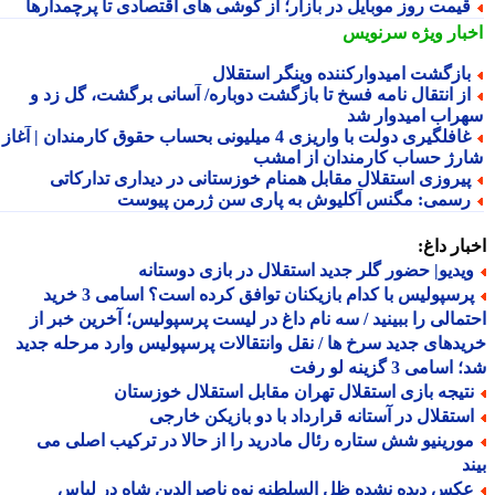
یمت روز موبایل در بازار؛ از گوشی های اقتصادی تا پرچمدارها
بار ویژه
سرنویس
ازگشت امیدوارکننده وینگر استقلال
ز انتقال نامه فسخ تا بازگشت دوباره/ آسانی برگشت، گل زد و
راب امیدوار شد
غافلگیری دولت با واریزی 4 میلیونی بحساب حقوق کارمندان | آغاز
رژ حساب کارمندان از امشب
یروزی استقلال مقابل همنام خوزستانی در دیداری تدارکاتی
سمی: مگنس آکلیوش به پاری سن ژرمن پیوست
ار داغ:
یدیو| حضور گلر جدید استقلال در بازی دوستانه
پرسپولیس با کدام بازیکنان توافق کرده است؟ اسامی 3 خرید
مالی را ببینید / سه نام داغ در لیست پرسپولیس؛ آخرین خبر از
دهای جدید سرخ ها / نقل وانتقالات پرسپولیس وارد مرحله جدید
سامی 3 گزینه لو رفت
تیجه بازی استقلال تهران مقابل استقلال خوزستان
ستقلال در آستانه قرارداد با دو بازیکن خارجی
ورینیو شش ستاره رئال مادرید را از حالا در ترکیب اصلی می
د
کس دیده نشده ظل السلطنه نوه ناصرالدین شاه در لباس