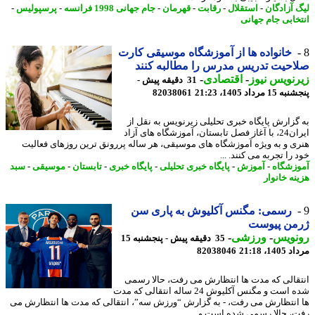
 آزادگان
-
استقلال
-
رقابت
-
قهرمان
-
جام جهانی 1998 فرانسه
-
پرسپولیس
-
خابی جام جهانی
خانواده ها از آموزشگاه موسیقی کارت
حیت تدریس مدرس را مطالبه کنند
نویس نیوز
-
اقتصادی
-
31 دقیقه پیش -
 مرداد 1405، 21:23
82038061
گزارش پایگاه خبری تحلیلی زیرنویس به نقل از
ایران24، با آغاز فصل تابستان، آموزشگاه های آزاد
ی و به ویژه آموزشگاه های موسیقی، هر ساله پررونق ترین روزهای فعالیت
را تجربه می کنند. ...
زشگاه
-
آموزش
-
پایگاه خبری تحلیلی
-
پایگاه خبری
-
تابستان
-
موسیقی
-
سبد
نه خانوار
رسمی: مگنس آکلیوش به پاری سن
من پیوست
نویس
-
ورزشی
-
35 دقیقه پیش - پنجشنبه 15
1، 21:18
82038046
قالی که مدت ها انتظارش می رفت، حالا رسمی
شده است و مگنس آکلیوش 24 ساله انتقالی که مدت
انتظارش می رفت، - به گزارش “ورزش سه”، انتقالی که مدت ها انتظارش می
، حالا رسمی شده است و ...