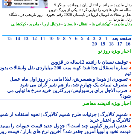
رئال مادرید سرانجام انتقال یان دیومانده، وینگر 19
ه ساحل عاجی، را نهایی کرد تا یکی از بزرگ ترین
نقل وانتقالات فوتبال اروپا در تابستان 2026 رقم بخورد. - روز تاریخی در باشگاه
 مادرید؛ ...
ل مادرید
-
کهکشانی ها
-
انتقال
-
تابستان
-
فوتبال اروپا
-
مادرید
-
کهکشانی
حه بعد
1
2
3
4
5
6
7
8
9
10
11
12
13
14
15
20
19
18
17
بار ویژه
روز نو
وقیف نیسان با راننده 12ساله در قزوین
ستاره استقلال جدا شد؛ کهنه بمب 200 میلیاردی نقل وانتقالات بدون
م
صویری از هویدا و همسرش، لیلا امامی در روز اول ماه عسل
صرف لبنیات یک چهارم شد، باز هم شیر گران می شود
رب الاجل برای پرسپولیس/ بزرگترین خرید سرخ ها نهایی می
د؟
بار ویژه
اندیشه معاصر
میم کالابرگ | جزئیات طرح شمیم کالابرگ | نحوه استفاده از شمیم
لابرگ و اعتبار خرید
دس امروز کیلویی چند است؟؛ جدول جدید قیمت حبوبات را ببینید /
مت نخود و لوبیا امروز چقدر شد؟ آخرین نرخ های بازار / قیمت روز