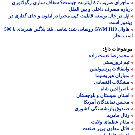
ماجرای ضریب 2.7 اینترنت چیست؟ شفاف سازی رگولاتوری
اره مصرف داخلی و بین الملل
پل در حال توسعه قابلیت کپی محتوا در آیفون و جای گذاری در
دوز است
هاوال GWM H10 رونمایی شد؛ شاسی بلند پلاگین هیبریدی با 590
ب بخار
ضوعات داغ:
حمدرضا نعمت زاده
یم تروریستی
انتقالات پرسپولیس
مباران هیروشیما
شکلات اقتصادی
اصرالدین شاه
ستان سیستان و بلوچستان
جلس نمایندگان آمریکا
ندوق بازنشستگی کشوری
ئال مادرید
قام عظمای ولایت
اتل معاون وزیر صنعت