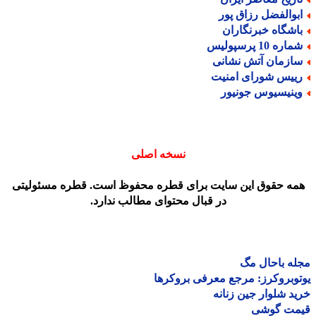
بوالفضل رزاق پور
اشگاه خبرنگاران
اره 10 پرسپولیس
ازمان آتش نشانی
ییس شورای امنیت
ینیسیوس جونیور
نسخه اصلی
مه حقوق این سایت برای قطره محفوظ است. قطره مسئولیتی
در قبال محتوای مطالب ندارد.
ه باحال مگ
وبروکرز: مرجع معرفی بروکرها
د شلوار جین زنانه
مت گوشی