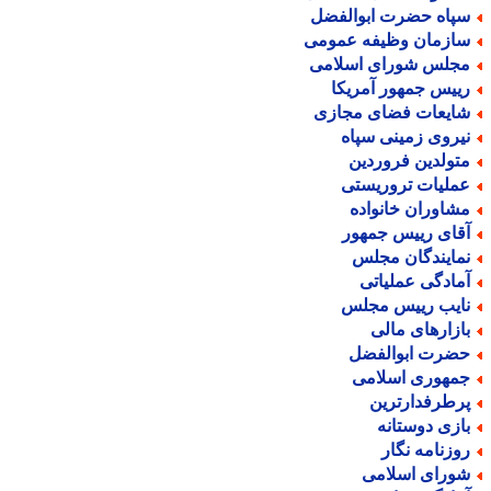
پاه حضرت ابوالفضل
ازمان وظیفه عمومی
جلس شورای اسلامی
ییس جمهور آمریکا
ایعات فضای مجازی
یروی زمینی سپاه
تولدین فروردین
ملیات تروریستی
شاوران خانواده
قای رییس جمهور
مایندگان مجلس
مادگی عملیاتی
ایب رییس مجلس
ازارهای مالی
ضرت ابوالفضل
مهوری اسلامی
رطرفدارترین
ازی دوستانه
وزنامه نگار
ورای اسلامی