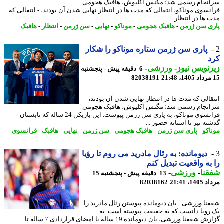
نجام رسمی شد؛ مگنس آکلیوش، هافبک هجومی
نسوی موناکو، انتقالی که مدت ها در انتظار نهایی شدن آن بودند، - انتقالی که
ها در انتظار ...
ی سن ژرمن
-
هافبک هجومی
-
موناکو
-
نهایی
-
سن ژرمن
-
انتظار
-
هافبک
پاری سن ژرمن ستاره موناکو را شکار
د
نویس نیوز
-
ورزشی
-
6 دقیقه پیش - پنجشنبه
82038191
قالی که مدت ها در انتظار نهایی شدن آن بودند،
نجام رسمی شد؛ مگنس آکلیوش، هافبک هجومی
فرانسوی موناکو، به پاری سن ژرمن پیوست. این بازیکن 24 ساله که تابستان
ه نیز تا آستانه حضور ...
اکو
-
پاری سن ژرمن
-
هافبک هجومی
-
سن ژرمن
-
نهایی
-
هافبک
-
فرانسوی
دیومانده: به رئال مادرید می روم تا رؤیا
به واقعیت تبدیل کنم
نا
-
ورزشی
-
13 دقیقه پیش - پنجشنبه 15
1، 21:41
82038162
نا ورزشی_ یان دیومانده پیوستن رئال مادرید را
رویا دانست که به حقیقت پیوسته است. به
گزارش شفقنا ورزشی، یان دیومانده 19 ساله با امضای قراردادی 7 ساله تا