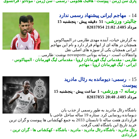
ی سن ژرمن
-
پیوست
-
هافبک هجومی
-
رسمی
-
سن ژرمن
-
موناکو
-
فرانسوی
مهاجم ایرانی پیشنهاد رسمی ندارد
بتر
-
ورزشی
-
51 دقیقه پیش - پنجشنبه 15
1، 21:02
82037954
گزارش حیات، آینده مهدی طارمی در المپیاکوس
ان در هاله ای از ابهام قرار دارد و نام این مهاجم
انی همچنان یکی از سوژه های اصلی نقل
لات است. - رسانه یونانی novasports نوشت: طارمی ...
می
-
مقدماتی لیگ قهرمانان اروپا
-
مقدماتی لیگ قهرمانان
-
المپیاکوس
-
انی
-
لیگ قهرمانان اروپا
-
مهاجم
رسمی: دیومانده به رئال مادرید
وست
نه 7
-
ورزشی
-
1 ساعت پیش - پنجشنبه 15
1، 20:40
82037855
گاه رئال مادرید به طور رسمی از جذب یان
دیومانده رونمایی کرد. ستاره 19 ساله ساحل عاجی با
قراردادی هفت ساله تا تابستان 2033 به جمع کهکشانی ها پیوست و گران ترین
د تاریخ این باشگاه لقب گرفت.
ل مادرید
-
باشگاه رئال مادرید
-
مادرید
-
باشگاه
-
کهکشانی ها
-
گران ترین
-
ردادی