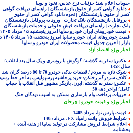
وبات اعلام شد؛ جزئیات نرخ عدس، نخود و لوبیا
انلود گواهی کسر از حقوق بازنشستگان | راهنمای دریافت گواهی
ر از حقوق بازنشستگان | نحوه دانلود گواهی کسر از حقوق
روفایل بازنشستگان بانک تجارت | ورود به پروفایل بازنشستگان
نک تجارت | راهنمای دریافت فیش حقوقی و خدمات بازنشستگان
قیمت خودروهای ایران خودرو سایپا امروز پنجشنبه ۱۵ مرداد ۱۴۰۵ |
قیمت خودروهای ایران خودرو سایپا امروز پنجشنبه ۱۵ مرداد ۱۴۰۵ در
زار | آخرین جدول قیمت محصولات ایران خودرو و سایپا
بار ویژه
اقتصاد آزاد
کس| سفر به گذشته؛ گوگوش با روسری و یک سال بعد انقلاب؛
1358
وک تازه به مردم / قطعات یدکی خودرو 70 تا 80 درصد گران شد
لاف سردرگم رختکن/ خرید پرحاشیه پرسپولیس، به آخر خط رسید!
کس| سفر به گذشته؛ ایرن، بازیگر مشهور قبل انقلاب با حجاب
ل؛ اواخر دهه 50
زییات پرداخت وام بازسازی مسکن به آسیب دیدگان جنگ
بار ویژه
و قیمت خودرو | چرخان
یمت پارس نوآ، مرداد 1405
رایط فروش وانت زامیاد EX، مرداد 1405
علام شرایط فروش مشارکت در تولید سایپا از هفته آینده +
شنامه