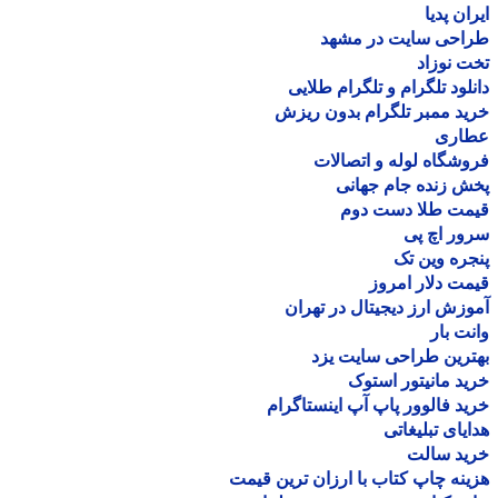
ان پدیا
احی سایت در مشهد
 نوزاد
لود تلگرام و تلگرام طلایی
د ممبر تلگرام بدون ریزش
اری
شگاه لوله و اتصالات
 زنده جام جهانی
مت طلا دست دوم
ر اچ پی
ره وین تک
ت دلار امروز
زش ارز دیجیتال در تهران
ت بار
رین طراحی سایت یزد
د مانیتور استوک
د فالوور پاپ آپ اینستاگرام
یای تبلیغاتی
ید سالت
نه چاپ کتاب با ارزان ترین قیمت