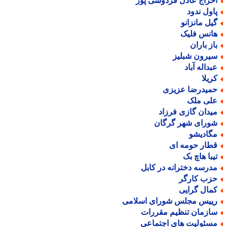
خراج عادل فردوسی پور
اول ندود
یل مانزانو
انس فلیک
از باران
یرون شبلیز
بداله آباد
ریلا
میدرضا عزیزی
لی ملک
یدان گازی فرزاد
ورای شهر گرگان
گادیشو
طار حومه ای
یبا هاچ بک
درسه دخترانه در کابل
زب کارگر
مال گرایی
ییس مجلس شورای اسلامی
ازمان تنظیم مقررات
سئولیت های اجتماعی