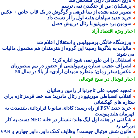
اریخ احتمالی دربی مشخص شد
زشکیان: من از جنگیدن نمی ترسم
صویر دیده نشده از بیتا فرهی و گوگوش در یک قاب خاص + عکس
رید جدید سپاهان هفته اول را از دست داد
ومین برد مورینیو با رئال در پیش فصل
بار ویژه
اقتصاد آزاد
رزشگاه خانگی پرسپولیس و استقلال اعلام شد
الیات به بلاگرها رسید/ این گروه از هنرمندان هم مشمول مالیات
 شوند
ستقلال را این طور نمی شود اداره کرد!
نصراف عجیب ستاره پرسپولیسی از حضور در تیم منصوریان
کس| سفر زمان؛ منظره «میدان آزادی» از بالا در سال 56
بار فوتبال در صبح فوتبالی
مجید عجیب علی تاجرنیا از رامین رضائیان
نقلاب انضباطی مورینیو در رئال مادرید؛ سه خط قرمز تازه برای
اره های کهکشانی
خرید جدید PSV از راه رسید؛ کادای سانو با قراردادی بلندمدت به
رمان هلند پیوست
شگفتی در هفته اول لیگ هلند؛ تلستار در خانه NEC دست به کار
رگی زد
انون شش فوتبال چیست؟ وظایف کمک داور، داور چهارم و VAR