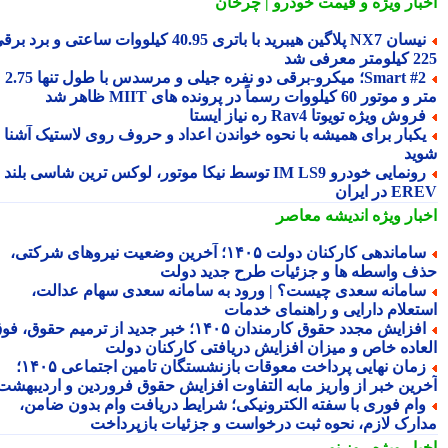
بار ویژه
و قیمت خودرو | چرخان
نیسان NX7 پلاگین هیبرید با باتری 40.95 کیلووات ساعتی و برد برقی
 معرفی شد
Smart #2؛ میکرو-برقی دو نفره جیلی و مرسدس با طول تنها 2.75
ور 60 کیلووات رسماً در پرونده های MIIT ظاهر شد
روش ویژه تویوتا Rav4 ره نیاز ایستا
کبار برای همیشه با نحوه خواندن اعداد و حروف روی لاستیک آشنا
ید
رونمایی خودرو IM LS9 توسط نیکا موتور، لوکس ترین شاسی بلند
 در ایران
بار ویژه
اندیشه معاصر
ساماندهی کارکنان دولت ۱۴۰۵؛ آخرین وضعیت نیروهای شرکتی،
ف واسطه ها و جزئیات طرح جدید دولت
امانه سعدی چیست؟ | ورود به سامانه سعدی سهام عدالت،
تعلام دارایی و راهنمای خدمات
افزایش مجدد حقوق کارمندان ۱۴۰۵؛ خبر جدید از ترمیم حقوق، فوق
عاده خاص و میزان افزایش دریافتی کارکنان دولت
زمان نهایی پرداخت معوقات بازنشستگان تامین اجتماعی ۱۴۰۵؛
رین خبر از واریز مابه التفاوت افزایش حقوق فروردین و اردیبهشت
ام فوری با سفته الکترونیکی؛ شرایط دریافت وام بدون ضامن،
ارک لازم، نحوه ثبت درخواست و جزئیات بازپرداخت
بار ویژه
روز نو