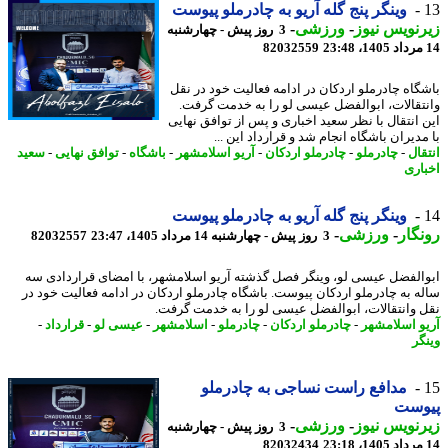
وینگر پنج گله آریو به چادرملو پیوست
نویس نیوز
-
ورزشی
-
3 روز پیش - چهارشنبه
82032559
گاه چادرملو اردکان در ادامه فعالیت خود در نقل
تقالات، ابوالفضل عیسی لو را به خدمت گرفت.
 انتقال با نظر سعید اخباری و پس از توافق نهایی
دیران باشگاه انجام شد و قرارداد این ...
قال
-
چادرملو
-
چادرملو اردکان
-
آریو اسلامشهر
-
باشگاه
-
توافق نهایی
-
سعید
اری
وینگر پنج گله آریو به چادرملو پیوست
گار
-
ورزشی
-
3 روز پیش - چهارشنبه 14 مرداد 1405، 23:47
82032557
الفضل عیسی لو، وینگر فصل گذشته آریو اسلامشهر، با امضای قراردادی سه
ه به چادرملو اردکان پیوست. باشگاه چادرملو اردکان در ادامه فعالیت خود در
 وانتقالات، ابوالفضل عیسی لو را به خدمت گرفت.
و اسلامشهر
-
چادرملو اردکان
-
چادرملو
-
اسلامشهر
-
عیسی لو
-
قرارداد
-
گر
مدافع راست نساجی به چادرملو
وست
نویس نیوز
-
ورزشی
-
3 روز پیش - چهارشنبه
82032434