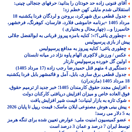
قای فنونی زاده حد خودتان را بدانید/ حرفهای جنجالی چینی:
قلالی شدم مایلی کهن خطم زد!
جدول قطعی برق شهرکرد، بروجن و لردگان فردا یکشنبه 18
مرداد 1405 +برنامه خاموشی فلارد، فارسان، کوهرنگ، فرخشهر،
میرزا و... (چهارمحال و بختیاری )
چطوری یاغی؟!»؛ کنایه بامزه پیروز قربانی به ابوالفضل جلالی
 از بازی پرسپولیس
طوری یاغی! کنایه پیروز به مدافع پرسپولیس
کس / ورزش لاکچری الهام پاوه نژاد در میانه تابستان
ولین گل خورده پرسپولیسِ تارتار
یری 4 متهم قتل حمیدرضا رجب زاده (17 مرداد 1405)
دول قطعی برق ساری، بابل، آمل و قائمشهر بابل فردا یکشنبه
افزایش مجدد حقوق کارمندان 1405؛ خبر جدید از ترمیم حقوق،
 العاده خاص و میزان افزایش دریافتی کارکنان دولت
وک تازه به بازار لبنیات؛ قیمت شیر افزایش یافت
پیش بینی هوش مصنوعی ایلان ماسک: قیمت ریپل تا پایان 2026
!
ضو کمیسیون امنیت ملی: عوارض تعیین شده برای تنگه هرمز
ران 7 درصد و عمان 3 درصد است