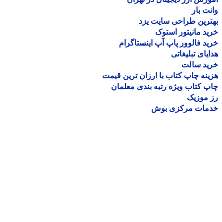
ت بار
رین طراحی سایت یزد
د مانیتور استوک
د فالوور پاپ آپ اینستاگرام
یای تبلیغاتی
ید سالت
نه چاپ کتاب با ارزان ترین قیمت
 کتاب ویژه رتبه بندی معلمان
موزیک
مات مرکزی بوش