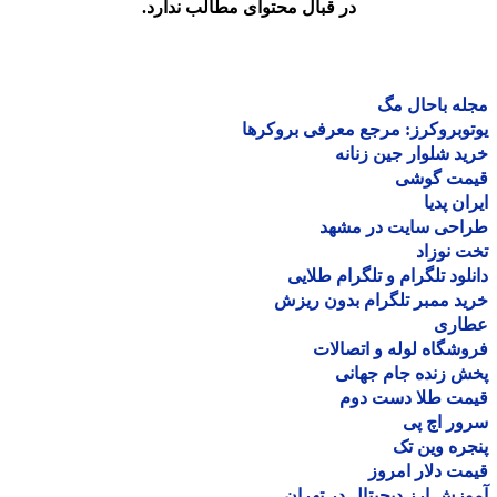
در قبال محتوای مطالب ندارد.
ه باحال مگ
وبروکرز: مرجع معرفی بروکرها
د شلوار جین زنانه
مت گوشی
ان پدیا
احی سایت در مشهد
 نوزاد
لود تلگرام و تلگرام طلایی
د ممبر تلگرام بدون ریزش
اری
شگاه لوله و اتصالات
 زنده جام جهانی
مت طلا دست دوم
ر اچ پی
ره وین تک
ت دلار امروز
زش ارز دیجیتال در تهران