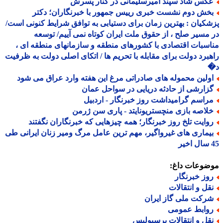
کس شاد سپند امیرسلیمانی در کنار پسرش
خش دوم نشست خبری رییس جمهور با خبرنگاران؛ دکتر
کیان : بهترین زمان برای دستیابی به توافق شرایط کنونی است/
مسیر صلح ، از حقوق ملت ایران کوتاه نمی آییم/ توسعه
سبات اقتصادی با کشورهای منطقه و سازمانهای منطقه ای ،
برد دولت برای مقابله با تحریم ها / اتکای اصلی دولت به ظرفیت
ولین محموله های صادراتی مرغ این هفته وارد عراق می شود
زارشی از حادثه دریایی در سواحل عمان
راسم گرامیداشت روز خبرنگار - اردبیل
لاصه بازی منچستریونایتد - پاری سن ژرمن
وایت تلخ روز خبرنگار؛ همه چیزهایی که خبرنگاران نگفتند
یماری های غیرواگیر، مهم ترین عامل مرگ ومیر زنان ایرانی طی
ضوعات داغ:
وز خبرنگار
قل و انتقالات
رکت ملی گاز ایران
وابط عمومی
قل و انتقالات پرسپولیس