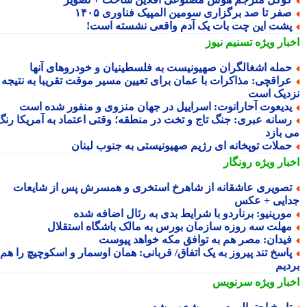
فر تا صد برگزاری سومین المپیک فناوری ۱۴۰۵
شت این چت بات یک آدم واقعی نشسته است!
بار ویژه
تسنیم نیوز
مله اشغالگران صهیونیست به فلسطینیان و خودروهای آنها
راقچی: مذاکرات با عمان برای تعیین مسیر موقت تقریبا به نتیجه
دیک است
دیعوت آحارانوت: اسراییل در جهان منزوی و منفور شده است
سانه عبری: جنگ تاج و تخت در منطقه؛ وقتی اعتماد به آمریکا رنگ
 بازد
ملات توپخانه ای رژیم صهیونیستی به جنوب لبنان
بار ویژه
رونگار
صویری عاشقانه از شاهرخ استخری و همسرش پس از شایعات
ایی + عکس
ورینیو: برناردو با شرایط بدی به رئال اضافه شده
هلت سه روزه سازمان بورس به مالک باشگاه استقلال
یدان: مصر هم به توافق مکه خواهد پیوست
اسخ تند پیروز به یک اتفاق/ قربانی: همان اوسمار و اسکوچیچ را هم
دیم
بار ویژه
سرنویس