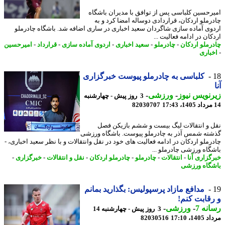
رحسین کلباسی پس از توافق با مدیران باشگاه
رملو اردکان، قراردادی دوساله امضا کرد و به
وی آماده سازی شاگردان سعید اخباری در ساری اضافه شد. باشگاه چادرملو
ان در ادامه فعالیت ...
رملو اردکان
-
چادرملو
-
سعید اخباری
-
اردوی آماده سازی
-
قرارداد
-
امیرحسین
باری
کلباسی به چادرملو پیوست خبرگزاری
نویس نیوز
-
ورزشی
-
3 روز پیش - چهارشنبه
82030707
 و انتقالات لیگ بیست و ششم بازیکن فصل
ته شمس آذر به چادرملو پیوست. باشگاه ورزشی
رملو اردکان در ادامه فعالیت های خود در نقل وانتقالات و با نظر سعید اخباری، -
گاه ورزشی چادرملو ...
گزاری آنا
-
انتقالات
-
چادرملو
-
چادرملو اردکان
-
نقل و انتقالات
-
خبرگزاری
-
گاه ورزشی
مدافع مازاد پرسپولیس: بگذارید بمانم
قابت کنم!
نه 7
-
ورزشی
-
3 روز پیش - چهارشنبه 14
1، 17:10
82030516