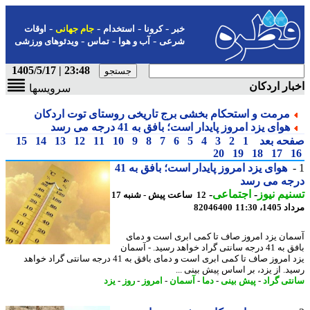
-
-
-
-
خبر
کرونا
استخدام
جام جهانی
اوقات
-
-
-
شرعی
آب و هوا
تماس
ویدئوهای ورزشی
23:48 | 1405/5/17
ار اردکان
سرویسها
مرمت و استحکام بخشی برج تاریخی روستای توت اردکان
هوای یزد امروز پایدار است؛ بافق به 41 درجه می رسد
حه بعد
1
2
3
4
5
6
7
8
9
10
11
12
13
14
15
20
19
18
17
هوای یزد امروز پایدار است؛ بافق به 41
جه می رسد
یم نیوز
-
اجتماعی
-
12 ساعت پیش - شنبه 17
1، 11:30
82046400
ان یزد امروز صاف تا کمی ابری است و دمای
بافق به 41 درجه سانتی گراد خواهد رسید. - آسمان
یزد امروز صاف تا کمی ابری است و دمای بافق به 41 درجه سانتی گراد خواهد
د. از یزد، بر اساس پیش بینی ...
تی گراد
-
پیش بینی
-
دما
-
آسمان
-
امروز
-
روز
-
یزد