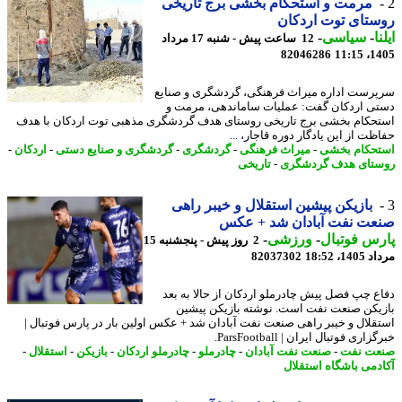
مرمت و استحکام بخشی برج تاریخی
تای توت اردکان
ا
-
سیاسی
-
12 ساعت پیش - شنبه 17 مرداد
82046286
1405
رست اداره میراث فرهنگی، گردشگری و صنایع
ی اردکان گفت: عملیات ساماندهی، مرمت و
حکام بخشی برج تاریخی روستای هدف گردشگری مذهبی توت اردکان با هدف
ت از این یادگار دوره قاجار، ...
حکام بخشی
-
میراث فرهنگی
-
گردشگری
-
گردشگری و صنایع دستی
-
اردکان
-
تای هدف گردشگری
-
تاریخی
بازیکن پیشین استقلال و خیبر راهی
عت نفت آبادان شد + عکس
س فوتبال
-
ورزشی
-
2 روز پیش - پنجشنبه 15
1، 18:52
82037302
ع چپ فصل پیش چادرملو اردکان از حالا به بعد
یکن صنعت نفت است. نوشته بازیکن پیشین
قلال و خیبر راهی صنعت نفت آبادان شد + عکس اولین بار در پارس فوتبال |
اری فوتبال ایران | ParsFootball.
ت نفت
-
صنعت نفت آبادان
-
چادرملو
-
چادرملو اردکان
-
بازیکن
-
استقلال
-
دمی باشگاه استقلال