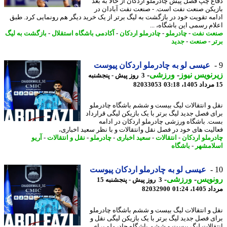
ع چپ فصل پیش چادرملو اردکان از حالا به بعد
یکن صنعت نفت است. - صنعت نفت آبادان در
مه تقویت خود در بازگشت به لیگ برتر از یک خرید دیگر هم رونمایی کرد. طبق
ام رسمی این باشگاه، ...
ت نفت
-
چادرملو
-
چادرملو اردکان
-
آکادمی باشگاه استقلال
-
بازگشت به لیگ
ر
-
صنعت
-
جدید
عیسی لو به چادرملو اردکان پیوست
نویس نیوز
-
ورزشی
-
3 روز پیش - پنجشنبه
82033053
 و انتقالات لیگ بیست و ششم باشگاه چادرملو
ی فصل جدید لیگ برتر با یک بازیکن لیگی قرارداد
. باشگاه ورزشی چادرملو اردکان در ادامه
لیت های خود در فصل نقل وانتقالات و با نظر سعید اخباری،
رملو اردکان
-
انتقالات
-
سعید اخباری
-
چادرملو
-
نقل و انتقالات
-
آریو
امشهر
-
باشگاه
عیسی لو به چادرملو اردکان پیوست
نویس
-
ورزشی
-
3 روز پیش - پنجشنبه 15
1، 01:24
82032900
 و انتقالات لیگ بیست و ششم باشگاه چادرملو
ی فصل جدید لیگ برتر با یک بازیکن لیگی نقل و
قالات لیگ بیست و ششم باشگاه چادرملو برای