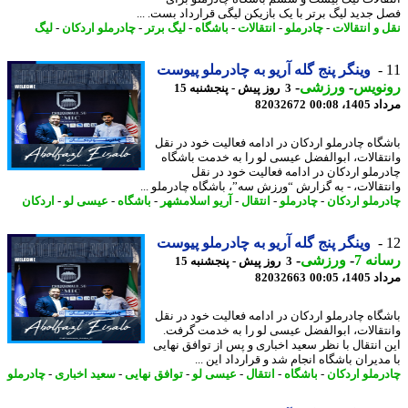
 جدید لیگ برتر با یک بازیکن لیگی قرارداد بست. ...
 و انتقالات
-
چادرملو
-
انتقالات
-
باشگاه
-
لیگ برتر
-
چادرملو اردکان
-
لیگ
وینگر پنج گله آریو به چادرملو پیوست
نویس
-
ورزشی
-
3 روز پیش - پنجشنبه 15
1، 00:08
82032672
گاه چادرملو اردکان در ادامه فعالیت خود در نقل
تقالات، ابوالفضل عیسی لو را به خدمت باشگاه
رملو اردکان در ادامه فعالیت خود در نقل
تقالات، - به گزارش “ورزش سه”، باشگاه چادرملو ...
رملو اردکان
-
چادرملو
-
انتقال
-
آریو اسلامشهر
-
باشگاه
-
عیسی لو
-
اردکان
وینگر پنج گله آریو به چادرملو پیوست
نه 7
-
ورزشی
-
3 روز پیش - پنجشنبه 15
1، 00:05
82032663
گاه چادرملو اردکان در ادامه فعالیت خود در نقل
تقالات، ابوالفضل عیسی لو را به خدمت گرفت.
 انتقال با نظر سعید اخباری و پس از توافق نهایی
دیران باشگاه انجام شد و قرارداد این ...
رملو اردکان
-
باشگاه
-
انتقال
-
عیسی لو
-
توافق نهایی
-
سعید اخباری
-
چادرملو