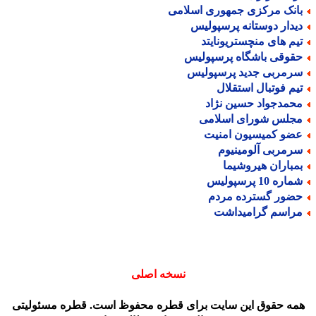
انک مرکزی جمهوری اسلامی
یدار دوستانه پرسپولیس
یم های منچستریونایتد
قوقی باشگاه پرسپولیس
رمربی جدید پرسپولیس
یم فوتبال استقلال
حمدجواد حسین نژاد
جلس شورای اسلامی
ضو کمیسیون امنیت
رمربی آلومینیوم
مباران هیروشیما
اره 10 پرسپولیس
ضور گسترده مردم
راسم گرامیداشت
نسخه اصلی
مه حقوق این سایت برای قطره محفوظ است. قطره مسئولیتی