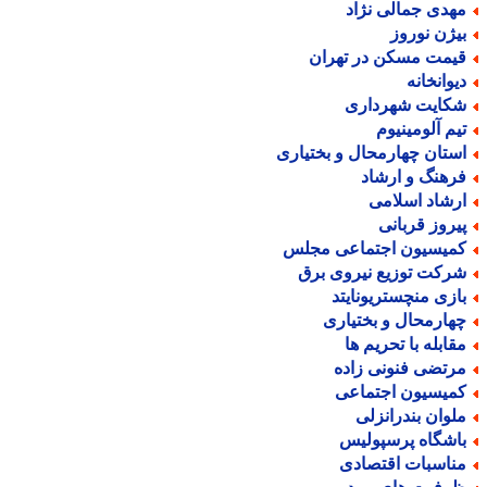
هدی جمالی نژاد
یژن نوروز
یمت مسکن در تهران
یوانخانه
کایت شهرداری
یم آلومینیوم
ستان چهارمحال و بختیاری
رهنگ و ارشاد
رشاد اسلامی
یروز قربانی
میسیون اجتماعی مجلس
رکت توزیع نیروی برق
ازی منچستریونایتد
هارمحال و بختیاری
قابله با تحریم ها
رتضی فنونی زاده
میسیون اجتماعی
لوان بندرانزلی
اشگاه پرسپولیس
ناسبات اقتصادی