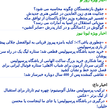
قوق بازنشستگان چگونه محاسبه می شود؟
ذابیت هدی زین العابدین در عکس هنری جدیدش
فسیر غیرمنتظره وزیر دفاع پاکستان از توافق مکه
یزبانی استقلال در آسیا به امارات می رسد؟
گوش در 12سالگی و در کنار پدرش «صابر آتشین»
بار ویژه
ایونا نیوز
چطوری یاغی؟!»؛ کنایه بامزه پیروز قربانی به ابوالفضل جلالی پیش
 بازی پرسپولیس
رید جدید باشگاه پرسپولیس قطعی شد؛ ستاره لیگ یک در راه سرخ
شان
ضا شکاری خرید بزرگ ساکت الهامی از باشگاه پرسپولیس
لزنی سردار آزمون برای شباب الاهلی؛ ستاره فوتبال ایرانی برای
ل جدید خط و نشان کشید
قاشی گمشده پس از 400 سال دوباره خبرساز شد!
ار داغ:
رکیب پرسپولیس مقابل آلومینیوم/ چهره تیم تارتار برای استقبال
لیگ برتر +عکس
رگیری در باشگاه پرسپولیس؛ یا جای ما اینجاست یا محسن
لی!