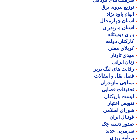
رفیت های مردمی
وزیع نیروی برق
لهام پاوه نژاد
ستان چهارمحال
ستان مازندران
ازی دوستانه
ارکنان دولت
ربلای معلی
هدی تارتار
نان ایرانی
قابت های لیگ برتر
صل نقل و انتقالات
ساجی مازندران
حقیقات قضایی
یست بازیکنان
فویض اختیار
ورای اسلامی
وتبال ایران
دور دسته چک
رمربی جدید
رنامه ریزی