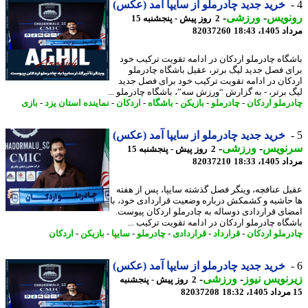
خرید جدید چادرملو از سایپا آمد (عکس)
نویس
-
ورزشی
-
2 روز پیش - پنجشنبه 15
1، 18:43
82037260
گاه چادرملو اردکان در ادامه تقویت ترکیب خود
ی فصل جدید لیگ برتر، عقیل باشگاه چادرملو
کان در ادامه تقویت ترکیب خود برای فصل جدید
 برتر، - به گزارش “ورزش سه”، باشگاه چادرملو ...
رملو اردکان
-
چادرملو
-
بازیکن
-
باشگاه
-
اردکان
-
نماینده استان یزد
-
بازی
خرید جدید چادرملو از سایپا آمد (عکس)
نویس
-
ورزشی
-
2 روز پیش - پنجشنبه 15
1، 18:33
82037210
ل عنافچه، وینگر فصل گذشته سایپا، پس از هفته
حاشیه و کشمکش درباره وضعیت قراردادی خود، با
ای قراردادی دوساله به چادرملو اردکان پیوست.
گاه چادرملو اردکان در ادامه تقویت ترکیب ...
رملو اردکان
-
قرارداد
-
قراردادی
-
چادرملو
-
سایپا
-
بازیکن
-
اردکان
خرید جدید چادرملو از سایپا آمد (عکس)
نویس نیوز
-
ورزشی
-
2 روز پیش - پنجشنبه
82037208