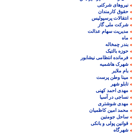
یروهای شرکتی
قوق کارمندان
نتقالات پرسپولیس
رکت ملی گاز
دیریت سهام عدالت
اه
ندر چمخاله
وزه بالتیک
رمانده انتظامی نیشابور
هرک هاشمیه
ام ملایر
ینا وطن پرست
ابلو شهر
هدی احمد کهنی
ساجی در آسیا
هدی شوشتری
حمد امین کاظمیان
احل جومتین
وانین پولی و بانکی
هرگاه