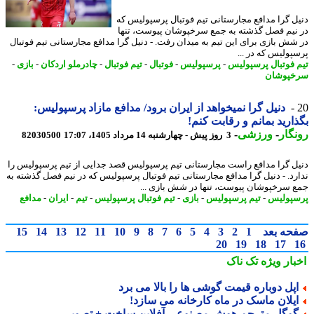
ل گرا مدافع مجارستانی تیم فوتبال پرسپولیس که
نیم فصل گذشته به جمع سرخپوشان پیوست، تنها
شش بازی برای این تیم به میدان رفت. - دنیل گرا مدافع مجارستانی تیم فوتبال
پولیس که در ...
 فوتبال پرسپولیس
-
پرسپولیس
-
فوتبال
-
تیم فوتبال
-
چادرملو اردکان
-
بازی
-
پوشان
دنیل گرا نمیخواهد از ایران برود/ مدافع مازاد پرسپولیس:
ارید بمانم و رقابت کنم!
گار
-
ورزشی
-
3 روز پیش - چهارشنبه 14 مرداد 1405، 17:07
82030500
ل گرا مدافع راست مجارستانی تیم پرسپولیس قصد جدایی از تیم پرسپولیس را
رد. - دنیل گرا مدافع مجارستانی تیم فوتبال پرسپولیس که در نیم فصل گذشته به
 سرخپوشان پیوست، تنها در شش بازی ...
پولیس
-
تیم پرسپولیس
-
بازی
-
تیم فوتبال پرسپولیس
-
تیم
-
ایران
-
مدافع
حه بعد
1
2
3
4
5
6
7
8
9
10
11
12
13
14
15
20
19
18
17
بار ویژه
تک ناک
پل دوباره قیمت گوشی ها را بالا می برد
یلان ماسک در ماه کارخانه می سازد!
وگل مترجم هوش مصنوعی آفلاین ساخت + تصویر