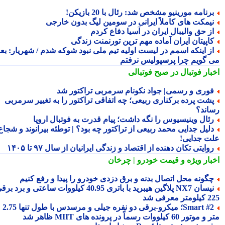
رنامه مورینیو مشخص شد: رئال با 20 بازیکن!
یمکت های کاملاً ایرانی در سومین لیگ بدون خارجی
ز حق والیبال ایران در آسیا دفاع کردم
اپیتان ایران آماده مهم ترین تورنمنت زندگی
ز اینکه اسمم در لیست اولیه تیم ملی نبود شوکه شدم / شهریار: بعدا
 گویم چرا پرسپولیس نرفتم
بار فوتبال در صبح فوتبالی
وری و رسمی| جواد نکونام سرمربی تراکتور شد
شت پرده برکناری ربیعی؛ چه اتفاقی تراکتور را به تغییر سرمربی
اند؟
ئال وینیسیوس را نگه داشت؛ پیام قدرت به فوتبال اروپا
لیل جدایی محمد ربیعی از تراکتور چه بود؟ | توطئه بیرانوند و شجاع
ت جدایی!
وایتی تکان دهنده از اقتصاد و زندگی ایرانیان از سال ۹۷ تا ۱۴۰۵
بار ویژه
و قیمت خودرو | چرخان
گونه محل اتصال بدنه و برق دزدی خودرو را پیدا و رفع کنیم
نیسان NX7 پلاگین هیبرید با باتری 40.95 کیلووات ساعتی و برد برقی
 معرفی شد
Smart #2؛ میکرو-برقی دو نفره جیلی و مرسدس با طول تنها 2.75
ور 60 کیلووات رسماً در پرونده های MIIT ظاهر شد