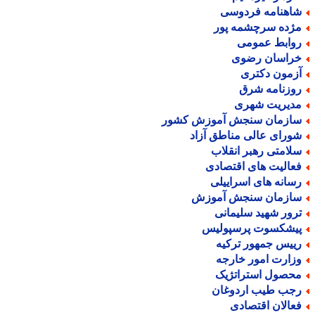
اهنامه فردوسی
ژده سرچشمه پور
وابط عمومی
راسان رضوی
زمون دکتری
وزنامه شرق
دیریت شهری
ازمان سنجش آموزش کشور
ورای عالی مناطق آزاد
لامتی رهبر انقلاب
عالیت های اقتصادی
سانه های اسراییلی
ازمان سنجش آموزش
رور شهید سلیمانی
یشکسوت پرسپولیس
ییس جمهور ترکیه
زارت امور خارجه
حصول استراتژیک
جب طیب اردوغان
عالان اقتصادی