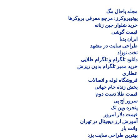
ه باحال مگ
وبروکرز: مرجع معرفی بروکرها
د شلوار جین زنانه
مت گوشی
ان پدیا
احی سایت در مشهد
 نوزاد
لود تلگرام و تلگرام طلایی
د ممبر تلگرام بدون ریزش
اری
شگاه لوله و اتصالات
 زنده جام جهانی
مت طلا دست دوم
ر اچ پی
ره وین تک
ت دلار امروز
زش ارز دیجیتال در تهران
ت بار
رین طراحی سایت یزد