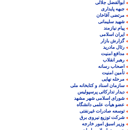
بوالفضل جلالی
بهه پایداری
رتضی آقاخان
هید سلیمانی
یام نیازمند
یران اسلامی
زارش بازار
ئال مادرید
دافع امنیت
هبر انقلاب
صحاب رسانه
أمین امنیت
رحله نهایی
ازمان اسناد و کتابخانه ملی
یدار تدارکاتی پرسپولیس
ورای اسلامی شهر مشهد
ضو هیأت علمی دانشگاه
وسعه صادرات غیرنفتی
رکت توزیع نیروی برق
زیر اسبق امور خارجه