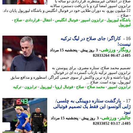
ح در انتقالی غیرمنتظره، قراردادی دو ساله با
بزون اسپور امضا کرد و با دریافت دستمزد سالانه
2 میلیون یورو، به دوران طلایی خود در فوتبال انگلیس و باشگاه لیورپول پایان داد.
اح ...
گاه لیورپول
-
ترابزون اسپور
-
فوتبال انگلیس
-
انتقال
-
قراردادی
-
صلاح
-
رپول
کاراگر: جای صلاح در لیگ ترکیه
ست!
گار
-
ورزشی
-
3 روز پیش - پنجشنبه 15 مرداد
82033264
1405
یم محمد صلاح، ستاره مصری، برای پیوستن به
بزون اسپور ترکیه بازتاب گسترده ای در فوتبال
پا داشته و تازه ترین واکنش از سوی جیمی کتراگر، اسطوره و مدافع سابق
رپول، بوده است. صلاح ...
بزون اسپور
-
محمد صلاح
-
صلاح
-
فوتبال اروپا
-
لیورپول
-
ترابزون
-
ترکیه
بازگشت ستاره دوپینگی به چلسی/
ی آلونسو: این فقط یک تصمیم فوتبالی
د
بتر
-
ورزشی
-
3 روز پیش - پنجشنبه 15 مرداد
82033052
1405