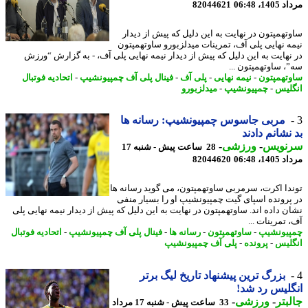
1، 06:48
82044621
تهمپتون در نهایت به این دلیل که پیش از دیدار
ه نهایی پلی آف، تمرینات میدلزبورو ساوتهمپتون
نهایت به این دلیل که پیش از دیدار نیمه نهایی پلی آف، - به گزارش “ورزش
، ساوتهمپتون ...
تهمپتون
-
نیمه نهایی
-
پلی آف
-
فینال پلی آف چمپیونشیپ
-
اتحادیه فوتبال
لیس
-
چمپیونشیپ
-
میدلزبورو
مربی جاسوس چمپیونشیپ: رسانه ها
نشانم دادند
نویس
-
ورزشی
-
28 ساعت پیش - شنبه 17
1، 06:48
82044620
دا اکرت، سرمربی ساوتهمپتون، می گوید رسانه ها
پرونده اسپای گیت چمپیونشیپ او را بسیار منفی
ن داده اند. ساوتهمپتون در نهایت به این دلیل که پیش از دیدار نیمه نهایی پلی
تمرینات ...
یونشیپ
-
ساوتهمپتون
-
رسانه ها
-
فینال پلی آف چمپیونشیپ
-
اتحادیه فوتبال
لیس
-
پرونده
-
پلی آف چمپیونشیپ
بزرگ ترین پیشنهاد تاریخ لیگ برتر
لیس رد شد!
بتر
-
ورزشی
-
33 ساعت پیش - شنبه 17 مرداد