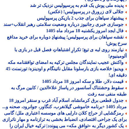
دیده ملی پوش یک قدم به پرسپولیس نزدیک تر شد
لالی لای زرورق در پرسپولیس! (عکس)
شنهاد سپاهان برای جذب 2 بازیکن پرسپولیس
وسازی خبری رجانیوز درباره وضعیت سلامتی رهبر انقلاب+سند
ل ابجد امروز یکشنبه 18 مرداد ماه 1405
قشه سپاهان برای پرسپولیس؛ پیشنهادِ دوباره برای خرید مدافع
خ پوش!
یازمند روی لبه ی تیغ؛ تکرارِ اشتباهاتِ فصل قبل در بازی با
مینیوم!
اکنش عجیب نمایندگان مجلس ترکیه به امضای توافقنامه مکه
ویدیو| خلاصه بازی بارسلونا مقابل ناتینگام و اودینزه/ تورنمنت 45
قه ای!
مت دلار، طلا و سکه امروز 18 مرداد 1405
قوط وحشتناک آسانسور در پاساژ علاءالدین / کابین مرگ به
قه منفی سه رفت
جدول قطعی برق کرمانشاه، اسلام آباد غرب و سنقر امروز 18
 گیلانغرب، کنگاور، جوانرود، صحنه و...
مزگشایی از حراج کلان دارایی های موسسه اعتباری ملل/ گامی
ی یک جراحی اقتصادی، انضباط بخشی به ترازنامه و مهار ناترازی
ک کشور دیگر به «توافق مکه» می پیوندد| ترکیه خیال ایران را