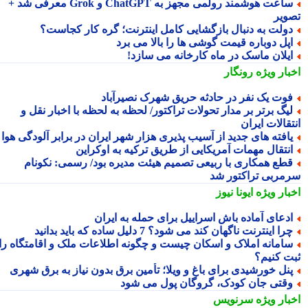
ساعت هوشمند رولمی مجهز به ChatGPT و Grok معرفی شد +
ویر
ولت به دنبال بازگشایی کامل اینترنت؛ گره کار کجاست؟
پل دوباره قیمت گوشی ها را بالا می برد
یلان ماسک در ماه کارخانه می سازد!
بار ویژه
رونگار
وت یک نفر در حادثه حریق شهرک نصیرآباد
یگ برتر بر مدار تحولات تراکتور/ لحظه به لحظه با اخبار نقل و
قالات ایران
افته های جدید از آسیب پذیری هزار شهر ایران در برابر آلودگی هوا
نتقال مهمات آمریکایی از طریق ترکیه به اوکراین
طع همکاری با ربیعی تصمیم هیئت مدیره بود/ رسمی: نکونام
مربی تراکتور شد
بار ویژه
ایونا نیوز
دعای آماده باش اسراییل برای حمله به ایران
را اینترنت ناگهان کند می شود؟ 7 دلیل ساده که باید بدانید
امانه املاک و اسکان چیست و چگونه اطلاعات ملک و اقامتگاه را
ت کنیم؟
نل خورشیدی برای باغ و ویلا؛ تأمین برق بدون نیاز به برق شهری
قتی جان کودک، گروگان پول می شود
بار ویژه
سرنویس