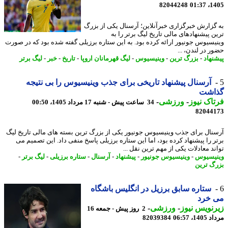
82044248
1405
گزارش خبرگزاری خبرآنلاین؛ آرسنال یکی از بزرگ
ن پیشنهادهای مالی تاریخ لیگ برتر را به
یسیوس جونیور ارائه کرده بود. به این ستاره برزیلی گفته شده بود که در صورت
ر در لندن، ...
نهاد
-
بزرگ ترین
-
وینیسیوس
-
لیگ قهرمانان اروپا
-
تاریخ
-
خبر
-
لیگ برتر
آرسنال پیشنهاد تاریخی برای جذب وینیسیوس را بی نتیجه
اشت
اک نیوز
-
ورزشی
-
34 ساعت پیش - شنبه 17 مرداد 1405، 00:50
82044
نال برای جذب وینیسیوس جونیور یکی از بزرگ ترین بسته های مالی تاریخ لیگ
ر را پیشنهاد کرده بود، اما این ستاره برزیلی پاسخ منفی داد. این تصمیم می
ند معادلات یکی از مهم ترین نقل ...
یسیوس
-
وینیسیوس جونیور
-
پیشنهاد
-
آرسنال
-
ستاره برزیلی
-
لیگ برتر
-
گ ترین
ستاره سابق برزیل در انگلیس باشگاه
 خرد
نویس نیوز
-
ورزشی
-
2 روز پیش - جمعه 16
1، 06:57
82039384