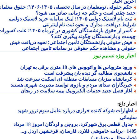
رین اخبار
حکم حقوقی نومعلمان در سال تحصیلی ۱۴۰۵-۱۴۰۶؛ حقوق معلمان
ید چقدر است و حکم چه زمانی صادر می شود؟
ثبت نام لاستیک دولتی ۱۴۰۵؛ لینک سامانه خرید لاستیک دولتی،
ایط دریافت، مدارک و نحوه ثبت نام اینترنتی
کسر از حقوق بازنشستگان کشوری در تیرماه ۱۴۰۵؛ علت کسورات
ست و بازنشستگان چگونه پیگیری کنند؟
یش حقوقی بازنشستگان تامین اجتماعی؛ نحوه دریافت فیش
وقی و مشاهده حکم حقوقی در سامانه تامین اجتماعی
بار ویژه
تسنیم نیوز
رود متروباس ها و اتوبوس های 18 متری برقی به تهران
انشجوی مطالبه گر دیده بان پیشرفت است
رمانشاه میزبان مسابقات منطقه ای اسکیت سرعت شد
برنگاران صدای مردم و بازوی توانمند مدیریت شهری هستند
غاز فصل جدید خدمات الکترونیک بیمه سلامت در زنجان
ار داغ:
ظهارات شوکه کننده خرازی درباره عامل سوم ترور شهید
مانی
جدول قطعی برق شهرکرد، بروجن و لردگان امروز 18 مرداد
1405 +برنامه خاموشی فلارد، فارسان، فرخشهر، اردل و...
ارمحال و بختیاری )