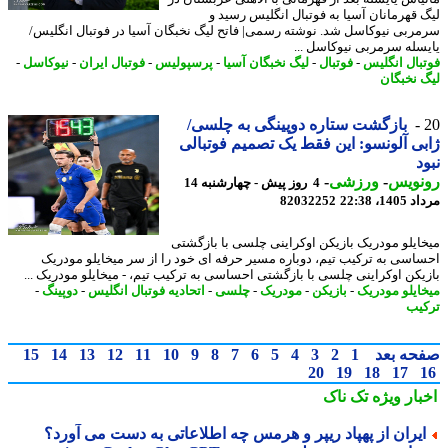
 قهرمانان آسیا به فوتبال انگلیس رسید و
ربی نیوکاسل شد. نوشته رسمی| فاتح لیگ نخبگان آسیا در فوتبال انگلیس/
سله سرمربی نیوکاسل ...
بال انگلیس
-
فوتبال
-
لیگ نخبگان آسیا
-
پرسپولیس
-
فوتبال ایران
-
نیوکاسل
-
 نخبگان
بازگشت ستاره دوپینگی به چلسی/
ی آلونسو: این فقط یک تصمیم فوتبالی
د
نویس
-
ورزشی
-
4 روز پیش - چهارشنبه 14
1، 22:38
82032252
ایلو مودریک بازیکن اوکراینی چلسی با بازگشتی
اسی به ترکیب تیم، دوباره مسیر حرفه ای خود را از سر میخایلو مودریک
یکن اوکراینی چلسی با بازگشتی احساسی به ترکیب تیم، - میخایلو مودریک ...
ایلو مودریک
-
بازیکن
-
مودریک
-
چلسی
-
اتحادیه فوتبال انگلیس
-
دوپینگ
-
یب
حه بعد
1
2
3
4
5
6
7
8
9
10
11
12
13
14
15
20
19
18
17
بار ویژه
تک ناک
یران از پهپاد ریپر و هرمس چه اطلاعاتی به دست می آورد؟