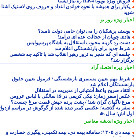
روش ویژه تویوتا Rav4 ره نیاز ایستا
کبار برای همیشه با نحوه خواندن اعداد و حروف روی لاستیک آشنا
ید
بار ویژه
روز نو
وسف پزشکیان را می توان حامی دولت نامید؟
ادی چوپان از خجالت عده ای درآمد!
ست رد گزینه محبوب استقلال به باشگاه پرسپولیس
رط جدید برای بازنشستگی اعلام شد
لسه ای که منجر به ترور رهبر انقلاب شد با تاکید چه شخصی
گزار شد؟
بار ویژه
اقتصاد آزاد
رط مهم تعیین مستمری بازنشستگی / فرمول تعیین حقوق
زنشستگان اعلام شد
نتقاد صریح واعظ آشتیانی از مدیریت در استقلال
کس| سفر زمان؛ نیکی کریمی در 19 سالگی با لباس عروس
رغ ناگهان گران شد! / پشت پرده جهش قیمت مرغ چیست؟
فر به گذشته؛ عکسی کمتر دیده شده از گوگوش در مراسم ازدواج
ل اش؛ سال 46
بار ویژه
اندیشه معاصر
بیمه دی ۱۴۰۵؛ سامانه بیمه دی، بیمه تکمیلی، پیگیری خسارت و