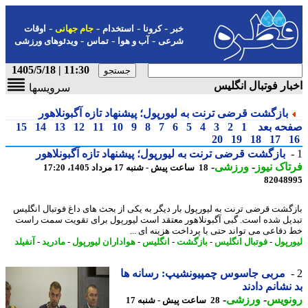
-
-
-
-
خبر
کرونا
استخدام
جام جهانی
اوقات
-
-
-
شرعی
آب و هوا
تماس
ویدئوهای ورزشی
11:30 | 1405/5/18
ار فوتبال انگلیس
سرویسها
بازگشت قرضی ترنت به لیورپول؛ پیشنهاد تازه آگبونلاهور
حه بعد
1
2
3
4
5
6
7
8
9
10
11
12
13
14
15
20
19
18
17
بازگشت قرضی ترنت به لیورپول؛ پیشنهاد تازه آگبونلاهور
اک نیوز
-
ورزشی
-
18 ساعت پیش - شنبه 17 مرداد 1405، 17:20
82048
گشت قرضی ترنت به لیورپول بار دیگر به یکی از بحث های داغ فوتبال انگلیس
یل شده است. گبی آگبونلاهور معتقد است لیورپول برای تقویت سمت راست
دفاعی می تواند حتی با پرداخت هزینه ای ...
رپول
-
فوتبال انگلیس
-
بازگشت
-
انگلیس
-
هواداران لیورپول
-
مادرید
-
آنفیلد
مربی جاسوس چمپیونشیپ: رسانه ها
نشانم دادند
نویس
-
ورزشی
-
28 ساعت پیش - شنبه 17