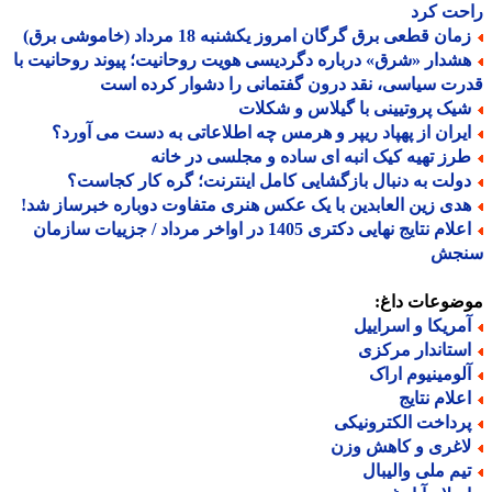
حت کرد
ان قطعی برق گرگان امروز یکشنبه 18 مرداد (خاموشی برق)
شدار «شرق» درباره دگردیسی هویت روحانیت؛ پیوند روحانیت با
ت سیاسی، نقد درون گفتمانی را دشوار کرده است
یک پروتیینی با گیلاس و شکلات
یران از پهپاد ریپر و هرمس چه اطلاعاتی به دست می آورد؟
رز تهیه کیک انبه ای ساده و مجلسی در خانه
ولت به دنبال بازگشایی کامل اینترنت؛ گره کار کجاست؟
دی زین العابدین با یک عکس هنری متفاوت دوباره خبرساز شد!
اعلام نتایج نهایی دکتری 1405 در اواخر مرداد / جزییات سازمان
جش
ضوعات داغ:
مریکا و اسراییل
ستاندار مرکزی
لومینیوم اراک
علام نتایج
رداخت الکترونیکی
اغری و کاهش وزن
یم ملی والیبال