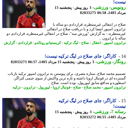
ست!
نویس
-
ورزشی
-
3 روز پیش - پنجشنبه 15
1، 06:58
82033275
ح در انتقالی غیرمنتظره، قراردادی دو ساله با
بزون اسپور امضا کرد و با دریافت صلاح در انتقالی
منتظره، - به گزارش “ورزش سه”، صلاح در انتقالی غیرمنتظره، قراردادی دو
 با ترابزون ...
بزون اسپور
-
انتقال
-
صلاح
-
لیگ ترکیه
-
کریستیانو رونالدو
-
قراردادی
-
گزارش
کاراگر: جای صلاح در لیگ ترکیه نیست!
گار
-
ورزشی
-
3 روز پیش - پنجشنبه 15 مرداد 1405، 06:57
82033273
یم محمد صلاح، ستاره مصری، برای پیوستن به ترابزون اسپور ترکیه بازتاب
رده ای در فوتبال اروپا داشته و تازه ترین واکنش از سوی جیمی کتراگر،
وره و مدافع سابق لیورپول، بوده است. صلاح ...
بزون اسپور
-
محمد صلاح
-
صلاح
-
فوتبال اروپا
-
لیورپول
-
ترابزون
-
ترکیه
کاراگر: جای صلاح در لیگ ترکیه
ست!
نه 7
-
ورزشی
-
3 روز پیش - پنجشنبه 15
1، 06:55
82033272