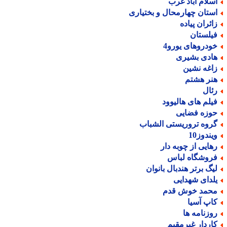
سلام آباد غرب
ستان چهارمحال و بختیاری
ائران پیاده
یلستان
ودروهای یورو4
ادی بشیری
اغه نشین
نر هشتم
ئال
یلم های هالیوود
وزه فضایی
روه تروریستی الشباب
یندوز10
هایی از چوبه دار
روشگاه لباس
یگ برتر هندبال بانوان
لدای شهدایی
حمد خوش قدم
اپ آسیا
وزنامه ها
اردار غیرمقیم