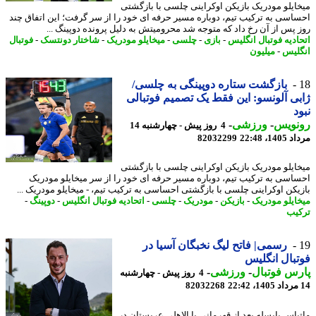
ایلو مودریک بازیکن اوکراینی چلسی با بازگشتی
اسی به ترکیب تیم، دوباره مسیر حرفه ای خود را از سر گرفت؛ این اتفاق چند
 پس از آن رخ داد که متوجه شد محرومیتش به دلیل پرونده دوپینگ ...
ادیه فوتبال انگلیس
-
بازی
-
چلسی
-
میخایلو مودریک
-
شاختار دونتسک
-
فوتبال
لیس
-
میلیون
بازگشت ستاره دوپینگی به چلسی/
ی آلونسو: این فقط یک تصمیم فوتبالی
د
نویس
-
ورزشی
-
4 روز پیش - چهارشنبه 14
1، 22:48
82032299
ایلو مودریک بازیکن اوکراینی چلسی با بازگشتی
اسی به ترکیب تیم، دوباره مسیر حرفه ای خود را از سر میخایلو مودریک
یکن اوکراینی چلسی با بازگشتی احساسی به ترکیب تیم، - میخایلو مودریک ...
ایلو مودریک
-
بازیکن
-
مودریک
-
چلسی
-
اتحادیه فوتبال انگلیس
-
دوپینگ
-
یب
رسمی| فاتح لیگ نخبگان آسیا در
بال انگلیس
س فوتبال
-
ورزشی
-
4 روز پیش - چهارشنبه
82032268
یاس یایسله بعد از قهرمانی با الاهلی عربستان در