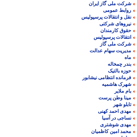
رکت ملی گاز ایران
وابط عمومی
قل و انتقالات پرسپولیس
یروهای شرکتی
قوق کارمندان
نتقالات پرسپولیس
رکت ملی گاز
دیریت سهام عدالت
اه
ندر چمخاله
وزه بالتیک
رمانده انتظامی نیشابور
هرک هاشمیه
ام ملایر
ینا وطن پرست
ابلو شهر
هدی احمد کهنی
ساجی در آسیا
هدی شوشتری
حمد امین کاظمیان