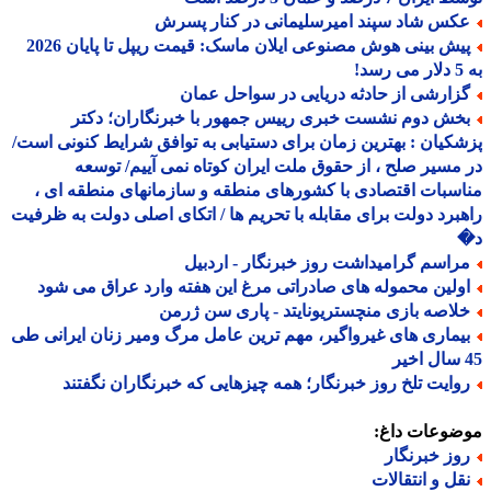
کس شاد سپند امیرسلیمانی در کنار پسرش
پیش بینی هوش مصنوعی ایلان ماسک: قیمت ریپل تا پایان 2026
!
زارشی از حادثه دریایی در سواحل عمان
خش دوم نشست خبری رییس جمهور با خبرنگاران؛ دکتر
کیان : بهترین زمان برای دستیابی به توافق شرایط کنونی است/
مسیر صلح ، از حقوق ملت ایران کوتاه نمی آییم/ توسعه
سبات اقتصادی با کشورهای منطقه و سازمانهای منطقه ای ،
برد دولت برای مقابله با تحریم ها / اتکای اصلی دولت به ظرفیت
راسم گرامیداشت روز خبرنگار - اردبیل
ولین محموله های صادراتی مرغ این هفته وارد عراق می شود
لاصه بازی منچستریونایتد - پاری سن ژرمن
یماری های غیرواگیر، مهم ترین عامل مرگ ومیر زنان ایرانی طی
وایت تلخ روز خبرنگار؛ همه چیزهایی که خبرنگاران نگفتند
ضوعات داغ:
وز خبرنگار
قل و انتقالات