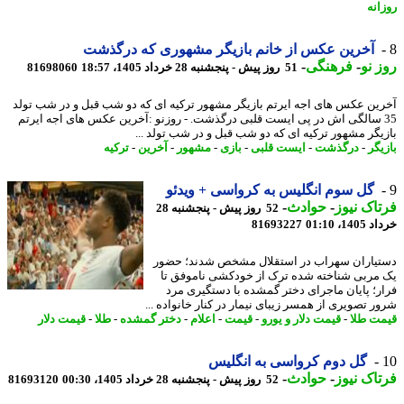
انه
آخرین عکس از خانم بازیگر مشهوری که درگذشت
 نو
-
فرهنگی
-
51 روز پیش - پنجشنبه 28 خرداد 1405، 18:57
81698060
ین عکس های اجه ایرتم بازیگر مشهور ترکیه ای که دو شب قبل و در شب تولد
3 سالگی اش در پی ایست قلبی درگذشت. - روزنو :آخرین عکس های اجه ایرتم
یگر مشهور ترکیه ای که دو شب قبل و در شب تولد ...
یگر
-
درگذشت
-
ایست قلبی
-
بازی
-
مشهور
-
آخرین
-
ترکیه
گل سوم انگلیس به کرواسی + ویدئو
اک نیوز
-
حوادث
-
52 روز پیش - پنجشنبه 28
14، 01:10
81693227
یاران سهراب در استقلال مشخص شدند؛ حضور
مربی شناخته شده ترک از خودکشی ناموفق تا
ر؛ پایان ماجرای دختر گمشده با دستگیری مرد
ر تصویری از همسر زیبای نیمار در کنار خانواده ...
ت طلا
-
قیمت دلار و یورو
-
قیمت
-
اعلام
-
دختر گمشده
-
طلا
-
قیمت دلار
گل دوم کرواسی به انگلیس
اک نیوز
-
حوادث
-
52 روز پیش - پنجشنبه 28 خرداد 1405، 00:30
81693120