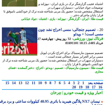
باه عجیب گزارشگر ترک در بازی ایران - نیوزلند و
یحات جواد خیابانی - دستیاران سهراب در
قلال مشخص شدند؛ حضور یک مربی شناخته شده ترک از خودکشی ناموفق تا
؛ پایان ماجرای دختر ...
ت طلا
-
ایران
-
گزارشگر
-
نیوزلند
-
بازی
-
اشتباه
-
جواد خیابانی
تصمیم جنجالی: مسی اخراج نشد چون
 است! + ویدئو
اک نیوز
-
ورزشی
-
52 روز پیش - چهارشنبه 27
14، 18:15
81691181
یم سیمون مارسینیاک برای اخراج نکردن لیونل
 برابر الجزایر بسیار جنجالی شده است. -
یاران سهراب در استقلال مشخص شدند؛ حضور یک مربی شناخته شده ترک از
کشی ناموفق تا فرار؛ پایان ...
ت طلا
-
سیمون مارسینیاک
-
تصمیم
-
ویدئو
-
اخراج
-
دختر گمشده
-
فضای
زی
حه بعد
1
2
3
4
5
6
7
8
9
10
11
12
13
14
15
20
19
18
17
بار ویژه
و قیمت خودرو | چرخان
نیسان NX7 پلاگین هیبرید با باتری 40.95 کیلووات ساعتی و برد برقی