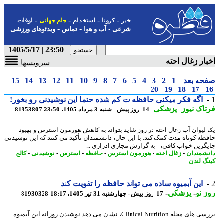
-
-
-
-
خبر
کرونا
استخدام
جام جهانی
اوقات
-
-
-
شرعی
آب و هوا
تماس
ویدئوهای ورزشی
23:50 | 1405/5/17
ار زغال اخته
سرویسها
حه بعد
1
2
3
4
5
6
7
8
9
10
11
12
13
14
15
20
19
18
17
اگه فکر میکنی حافظه ت کم شده حتما این نوشیدنی رو بخور!
اک نیوز
-
پزشکی
-
14 روز پیش - شنبه 3 مرداد 1405، 23:50
81953807
لیوان آب زغال اخته در روز شاید بتواند به کاهش هورمون استرس و بهبود
ظه کوتاه مدت کمک کند. با این حال، دانشمندان تأکید می کنند که این نوشیدنی
گزین خواب کافی، - به گزارش مجاری ادراری ...
شمندان
-
زغال اخته
-
هورمون استرس
-
حافظه
-
استرس
-
نوشیدنی
-
کالج
گ لندن
این آبمیوه ساده می تواند حافظه را تقویت کند
 نو
-
پزشکی
-
17 روز پیش - چهارشنبه 31 تیر 1405، 18:17
81930328
بررسی های مجله Clinical Nutrition، نشان می دهد نوشیدن روزانه این آبمیوه