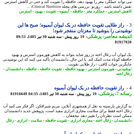
تواند عملکرد مغز را بهبود دهد، حافظه را تقویت کند و حتی در کاهش استرس
اشته باشد. - روزنو :بررسی های مجله Clinical Nutrition، ...
ش استرس
-
عملکرد مغز
-
حافظه
-
آبمیوه
-
تقویت
-
بهبود
-
استرس
راز طلایی تقویت حافظه در یک لیوان آبمیوه؛ صبح ها این
یدنی را بنوشید تا مغزتان منفجر شود!
یشه معاصر
-
پزشکی
-
19 روز پیش - سه شنبه 30 تیر 1405، 09:53
81917
لیوان آب زغال اخته در روز شاید بتواند به کاهش هورمون استرس و بهبود
ظه کوتاه مدت کمک کند. با این حال، دانشمندان تأکید می کنند که این نوشیدنی
گزین خواب کافی، - راز طلایی تقویت ...
یدنی
-
هورمون استرس
-
بهبود حافظه
-
تقویت حافظه
-
حافظه
-
دانشمندان
-
ل اخته
راز تقویت حافظه در یک لیوان آبمیوه
نه 7
-
پزشکی
-
19 روز پیش - سه شنبه 30 تیر 1405، 04:35
81916649
گزارش پارسینه به نقل از همشهری آنلاین، مریم شیرافکن: اگر فکر می کنید آب
ل اخته فقط برای سلامت مجاری ادراری مفید است، پژوهش جدید دانشمندان
ن است نظرتان را تغییر دهد. محققان ...
شمندان
-
زغال اخته
-
مجاری ادراری
-
تقویت حافظه
-
سلامت
-
ادراری
-
زغال