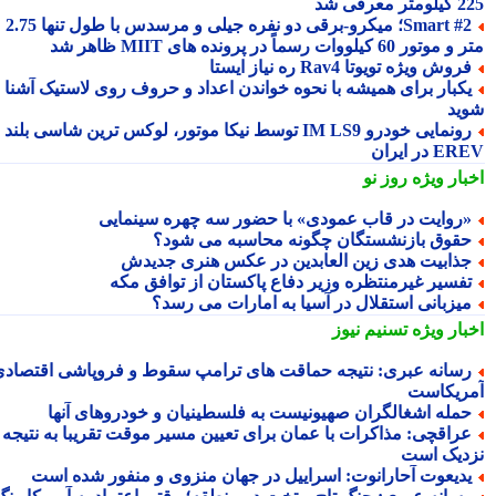
 معرفی شد
Smart #2؛ میکرو-برقی دو نفره جیلی و مرسدس با طول تنها 2.75
ور 60 کیلووات رسماً در پرونده های MIIT ظاهر شد
روش ویژه تویوتا Rav4 ره نیاز ایستا
کبار برای همیشه با نحوه خواندن اعداد و حروف روی لاستیک آشنا
ید
رونمایی خودرو IM LS9 توسط نیکا موتور، لوکس ترین شاسی بلند
 در ایران
بار ویژه
روز نو
روایت در قاب عمودی» با حضور سه چهره سینمایی
قوق بازنشستگان چگونه محاسبه می شود؟
ذابیت هدی زین العابدین در عکس هنری جدیدش
فسیر غیرمنتظره وزیر دفاع پاکستان از توافق مکه
یزبانی استقلال در آسیا به امارات می رسد؟
بار ویژه
تسنیم نیوز
سانه عبری: نتیجه حماقت های ترامپ سقوط و فروپاشی اقتصادی
ریکاست
مله اشغالگران صهیونیست به فلسطینیان و خودروهای آنها
راقچی: مذاکرات با عمان برای تعیین مسیر موقت تقریبا به نتیجه
دیک است
دیعوت آحارانوت: اسراییل در جهان منزوی و منفور شده است