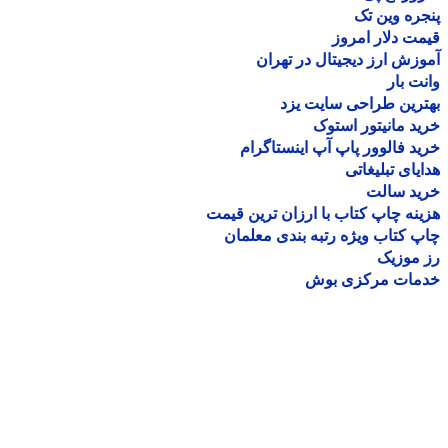
ره وین تک
ت دلار امروز
زش ارز دیجیتال در تهران
ت بار
رین طراحی سایت یزد
د مانیتور استوک
د فالوور پاپ آپ اینستاگرام
یای تبلیغاتی
ید سالت
نه چاپ کتاب با ارزان ترین قیمت
 کتاب ویژه رتبه بندی معلمان
موزیک
مات مرکزی بوش