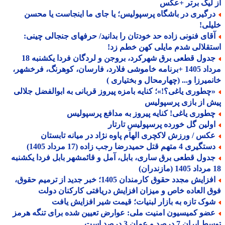
لیگ برتر +عکس
رگیری در باشگاه پرسپولیس؛ یا جای ما اینجاست یا محسن
لی!
قای فنونی زاده حد خودتان را بدانید/ حرفهای جنجالی چینی:
قلالی شدم مایلی کهن خطم زد!
جدول قطعی برق شهرکرد، بروجن و لردگان فردا یکشنبه 18
مرداد 1405 +برنامه خاموشی فلارد، فارسان، کوهرنگ، فرخشهر،
میرزا و... (چهارمحال و بختیاری )
چطوری یاغی؟!»؛ کنایه بامزه پیروز قربانی به ابوالفضل جلالی
 از بازی پرسپولیس
طوری یاغی! کنایه پیروز به مدافع پرسپولیس
ولین گل خورده پرسپولیسِ تارتار
کس / ورزش لاکچری الهام پاوه نژاد در میانه تابستان
یری 4 متهم قتل حمیدرضا رجب زاده (17 مرداد 1405)
دول قطعی برق ساری، بابل، آمل و قائمشهر بابل فردا یکشنبه
افزایش مجدد حقوق کارمندان 1405؛ خبر جدید از ترمیم حقوق،
 العاده خاص و میزان افزایش دریافتی کارکنان دولت
وک تازه به بازار لبنیات؛ قیمت شیر افزایش یافت
ضو کمیسیون امنیت ملی: عوارض تعیین شده برای تنگه هرمز
ران 7 درصد و عمان 3 درصد است