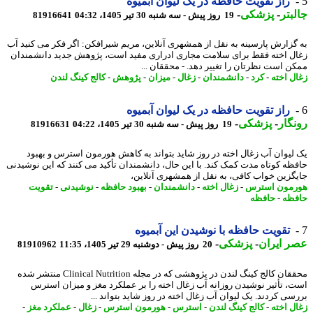
راز تقویت حافظه در یک لیوان آبمیوه
بتر
-
پزشکی
-
19 روز پیش - سه شنبه 30 تیر 1405، 04:32
81916641
گزارش پارسینه به نقل از همشهری آنلاین، مریم شیرافکن: اگر فکر می کنید آب
ل اخته فقط برای سلامت مجاری ادراری مفید است، پژوهش جدید دانشمندان
ن است نظرتان را تغییر دهد. - محققان ...
ل اخته
-
کرد
-
دانشمندان
-
زغال
-
میزان
-
پژوهش
-
کالج کینگ لندن
راز تقویت حافظه در یک لیوان آبمیوه
گار
-
پزشکی
-
19 روز پیش - سه شنبه 30 تیر 1405، 04:22
81916631
لیوان آب زغال اخته در روز شاید بتواند به کاهش هورمون استرس و بهبود
ظه کوتاه مدت کمک کند. با این حال، دانشمندان تأکید می کنند که این نوشیدنی
گزین خواب کافی، به نقل از همشهری آنلاین،
مون استرس
-
زغال اخته
-
دانشمندان
-
بهبود حافظه
-
نوشیدنی
-
تقویت
ظه
-
حافظه
تقویت حافظه با نوشیدن این آبمیوه
 ایران
-
پزشکی
-
20 روز پیش - دوشنبه 29 تیر 1405، 11:35
81910962
محققان کالج کینگ لندن در پژوهشی که در مجله Clinical Nutrition منتشر شده
، تأثیر نوشیدن روزانه آب زغال اخته را بر عملکرد مغز و میزان استرس
سی کردند. یک لیوان آب زغال اخته در روز شاید بتواند ...
ل اخته
-
کالج کینگ لندن
-
استرس
-
هورمون استرس
-
زغال
-
عملکرد مغز
-