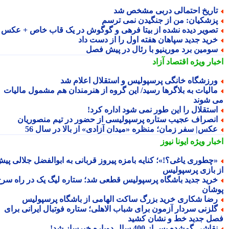
اریخ احتمالی دربی مشخص شد
زشکیان: من از جنگیدن نمی ترسم
صویر دیده نشده از بیتا فرهی و گوگوش در یک قاب خاص + عکس
رید جدید سپاهان هفته اول را از دست داد
ومین برد مورینیو با رئال در پیش فصل
بار ویژه
اقتصاد آزاد
رزشگاه خانگی پرسپولیس و استقلال اعلام شد
الیات به بلاگرها رسید/ این گروه از هنرمندان هم مشمول مالیات
 شوند
ستقلال را این طور نمی شود اداره کرد!
نصراف عجیب ستاره پرسپولیسی از حضور در تیم منصوریان
کس| سفر زمان؛ منظره «میدان آزادی» از بالا در سال 56
بار ویژه
ایونا نیوز
چطوری یاغی؟!»؛ کنایه بامزه پیروز قربانی به ابوالفضل جلالی پیش
 بازی پرسپولیس
رید جدید باشگاه پرسپولیس قطعی شد؛ ستاره لیگ یک در راه سرخ
شان
ضا شکاری خرید بزرگ ساکت الهامی از باشگاه پرسپولیس
لزنی سردار آزمون برای شباب الاهلی؛ ستاره فوتبال ایرانی برای
ل جدید خط و نشان کشید
قاشی گمشده پس از 400 سال دوباره خبرساز شد!