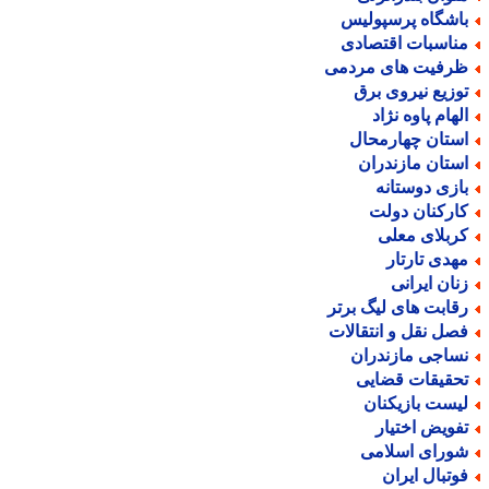
اشگاه پرسپولیس
ناسبات اقتصادی
رفیت های مردمی
وزیع نیروی برق
لهام پاوه نژاد
ستان چهارمحال
ستان مازندران
ازی دوستانه
ارکنان دولت
ربلای معلی
هدی تارتار
نان ایرانی
قابت های لیگ برتر
صل نقل و انتقالات
ساجی مازندران
حقیقات قضایی
یست بازیکنان
فویض اختیار
ورای اسلامی
وتبال ایران