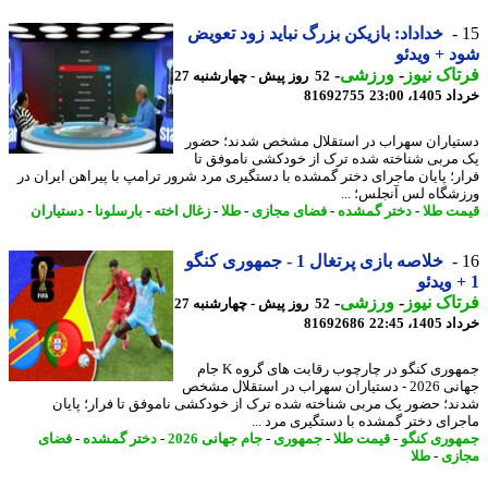
خداداد: بازیکن بزرگ نباید زود تعویض
 + ویدئو
اک نیوز
-
ورزشی
-
52 روز پیش - چهارشنبه 27
14، 23:00
81692755
یاران سهراب در استقلال مشخص شدند؛ حضور
مربی شناخته شده ترک از خودکشی ناموفق تا
ر؛ پایان ماجرای دختر گمشده با دستگیری مرد شرور ترامپ با پیراهن ایران در
شگاه لس آنجلس؛ ...
ت طلا
-
دختر گمشده
-
فضای مجازی
-
طلا
-
زغال اخته
-
بارسلونا
-
دستیاران
خلاصه بازی پرتغال 1 - جمهوری کنگو
اک نیوز
-
ورزشی
-
52 روز پیش - چهارشنبه 27
14، 22:45
81692686
جمهوری کنگو در چارچوب رقابت های گروه K جام
جهانی 2026 - دستیاران سهراب در استقلال مشخص
د؛ حضور یک مربی شناخته شده ترک از خودکشی ناموفق تا فرار؛ پایان
رای دختر گمشده با دستگیری مرد ...
وری کنگو
-
قیمت طلا
-
جمهوری
-
جام جهانی 2026
-
دختر گمشده
-
فضای
زی
-
طلا