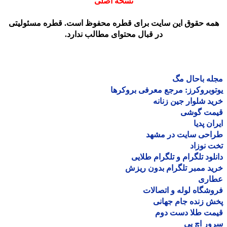
نسخه اصلی
مه حقوق این سایت برای قطره محفوظ است. قطره مسئولیتی
در قبال محتوای مطالب ندارد.
ه باحال مگ
وبروکرز: مرجع معرفی بروکرها
د شلوار جین زنانه
مت گوشی
ان پدیا
احی سایت در مشهد
 نوزاد
لود تلگرام و تلگرام طلایی
د ممبر تلگرام بدون ریزش
اری
شگاه لوله و اتصالات
 زنده جام جهانی
مت طلا دست دوم
ر اچ پی