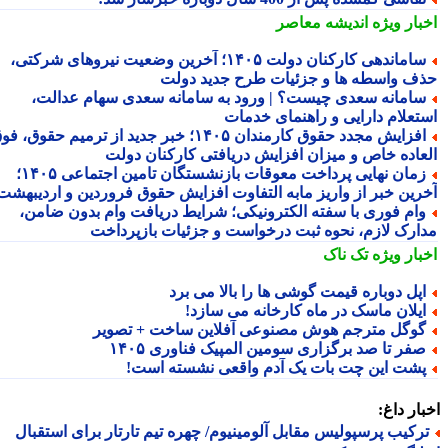
بار ویژه
اندیشه معاصر
ساماندهی کارکنان دولت ۱۴۰۵؛ آخرین وضعیت نیروهای شرکتی،
ف واسطه ها و جزئیات طرح جدید دولت
امانه سعدی چیست؟ | ورود به سامانه سعدی سهام عدالت،
تعلام دارایی و راهنمای خدمات
افزایش مجدد حقوق کارمندان ۱۴۰۵؛ خبر جدید از ترمیم حقوق، فوق
عاده خاص و میزان افزایش دریافتی کارکنان دولت
زمان نهایی پرداخت معوقات بازنشستگان تامین اجتماعی ۱۴۰۵؛
رین خبر از واریز مابه التفاوت افزایش حقوق فروردین و اردیبهشت
ام فوری با سفته الکترونیکی؛ شرایط دریافت وام بدون ضامن،
ارک لازم، نحوه ثبت درخواست و جزئیات بازپرداخت
بار ویژه
تک ناک
پل دوباره قیمت گوشی ها را بالا می برد
یلان ماسک در ماه کارخانه می سازد!
وگل مترجم هوش مصنوعی آفلاین ساخت + تصویر
فر تا صد برگزاری سومین المپیک فناوری ۱۴۰۵
شت این چت بات یک آدم واقعی نشسته است!
ار داغ:
رکیب پرسپولیس مقابل آلومینیوم/ چهره تیم تارتار برای استقبال