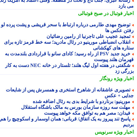
سانه عبری: جنگ تاج و تخت در منطقه؛ وقتی اعتماد به آمریکا رنگ
 بازد
بار فوتبال در صبح فوتبالی
وضیح مهدی طارمی درباره ارتباط با سحر قریشی و پشت پرده لو
تن عکس ها
مجید عجیب علی تاجرنیا از رامین رضائیان
نقلاب انضباطی مورینیو در رئال مادرید؛ سه خط قرمز تازه برای
اره های کهکشانی
خرید جدید PSV از راه رسید؛ کادای سانو با قراردادی بلندمدت به
رمان هلند پیوست
شگفتی در هفته اول لیگ هلند؛ تلستار در خانه NEC دست به کار
رگی زد
بار ویژه
رونگار
صویری عاشقانه از شاهرخ استخری و همسرش پس از شایعات
ایی + عکس
ورینیو: برناردو با شرایط بدی به رئال اضافه شده
هلت سه روزه سازمان بورس به مالک باشگاه استقلال
یدان: مصر هم به توافق مکه خواهد پیوست
اسخ تند پیروز به یک اتفاق/ قربانی: همان اوسمار و اسکوچیچ را هم
دیم
بار ویژه
سرنویس