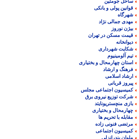
احل جومتین
وانین پولی و بانکی
هرگاه
هدی جمالی نژاد
یژن نوروز
یمت مسکن در تهران
یوانخانه
کایت شهرداری
یم آلومینیوم
ستان چهارمحال و بختیاری
رهنگ و ارشاد
رشاد اسلامی
یروز قربانی
میسیون اجتماعی مجلس
رکت توزیع نیروی برق
ازی منچستریونایتد
هارمحال و بختیاری
قابله با تحریم ها
رتضی فنونی زاده
میسیون اجتماعی
لوان بندرانزلی