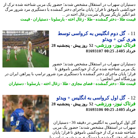
یاران سهراب در استقلال مشخص شدند؛ حضور یک مربی شناخته شده ترک از
کشی ناموفق تا فرار؛ پایان ماجرای دختر گمشده با دستگیری مرد شرور مرگ
انگیز بازیگر سریال شربت زغال اخته در ...
ت طلا
-
دختر گمشده
-
طلا
-
زغال اخته
-
بارسلونا
-
دستیاران
-
قیمت
گل دوم انگلیس به کرواسی توسط
 کین + ویدئو
اک نیوز
-
ورزشی
-
52 روز پیش - پنجشنبه 28
14، 00:25
81693107
یاران سهراب در استقلال مشخص شدند؛ حضور
مربی شناخته شده ترک از خودکشی ناموفق تا
ر؛ پایان ماجرای دختر گمشده با دستگیری مرد شرور ترامپ با پیراهن ایران در
شگاه لس آنجلس؛ ...
ت طلا
-
دختر گمشده
-
فضای مجازی
-
طلا
-
زغال اخته
-
بارسلونا
-
دستیاران
گل اول کرواسی به انگلیس + ویدئو
اک نیوز
-
ورزشی
-
52 روز پیش - پنجشنبه 28
14، 00:25
81693106
گل اول کرواسی به انگلیس در دقیقه 36 - دستیاران
اب در استقلال مشخص شدند؛ حضور یک مربی
خته شده ترک از خودکشی ناموفق تا فرار؛ پایان
رای دختر گمشده با دستگیری مرد شرور ترامپ با ...