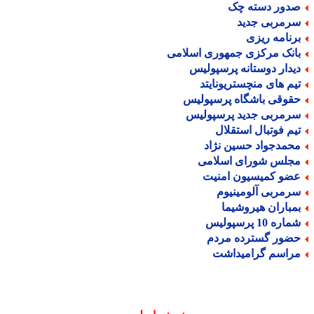
دور دسته چک
رمربی جدید
رنامه ریزی
انک مرکزی جمهوری اسلامی
یدار دوستانه پرسپولیس
یم های منچستریونایتد
قوقی باشگاه پرسپولیس
رمربی جدید پرسپولیس
یم فوتبال استقلال
حمدجواد حسین نژاد
جلس شورای اسلامی
ضو کمیسیون امنیت
رمربی آلومینیوم
مباران هیروشیما
اره 10 پرسپولیس
ضور گسترده مردم
راسم گرامیداشت