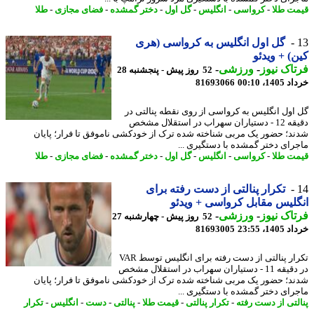
ت طلا
-
کرواسی
-
انگلیس
-
گل اول
-
دختر گمشده
-
فضای مجازی
-
طلا
گل اول انگلیس به کرواسی (هری
) + ویدئو
اک نیوز
-
ورزشی
-
52 روز پیش - پنجشنبه 28
14، 00:10
81693066
اول انگلیس به کرواسی از روی نقطه پنالتی در
دقیقه 12 - دستیاران سهراب در استقلال مشخص
د؛ حضور یک مربی شناخته شده ترک از خودکشی ناموفق تا فرار؛ پایان
رای دختر گمشده با دستگیری ...
ت طلا
-
کرواسی
-
انگلیس
-
گل اول
-
دختر گمشده
-
فضای مجازی
-
طلا
تکرار پنالتی از دست رفته برای
لیس مقابل کرواسی + ویدئو
اک نیوز
-
ورزشی
-
52 روز پیش - چهارشنبه 27
14، 23:55
81693005
تکرار پنالتی از دست رفته برای انگلیس توسط VAR
در دقیقه 11 - دستیاران سهراب در استقلال مشخص
د؛ حضور یک مربی شناخته شده ترک از خودکشی ناموفق تا فرار؛ پایان
رای دختر گمشده با دستگیری ...
لتی از دست رفته
-
تکرار پنالتی
-
قیمت طلا
-
پنالتی
-
دست
-
انگلیس
-
تکرار