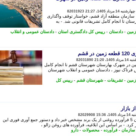
82031923
 سازمان منطقه آزاد قشم، خواستار توقف واگذاری
ستان تا انجام کامل تشریفات قانونی شد. - به
زمین
-
دادستان
-
رییس کل دادگستری استان
-
دادستان عمومی و انقلاب
 قشم
82031890
ی، واگذاری 120 قطعه زمین در شهرک بهارستان شهرستان قشم تا انجام کامل
فرتاک نیوز ، دادستان عمومی و انقلاب شهرستان
زمین
-
تشریفات
-
شهرستان قشم
-
رییس کل
 بازار
82029908
سازمان غذا و دارو از غیرمجاز اعلام شدن 5 فرآورده روغنی از یک برند مشخص خبر داد و دستور جمع آوری فوری این
رد. - بر اساس این ابلاغیه، فرآورده های روغن زالو ،
سازمان
-
فرآورده
-
محصولات
-
دارو