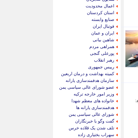
پیام نفت
اعمال محدودیت
تابناک
استان کردستان
تازه نیوز
صنایع وابسته
تبیان
فوتبال ایران
تجارت نیوز
ایران و عمان
تحریریه
شاهین بیانی
ترابر نیوز
همراهی مردم
ترفندباز
پورعلی گنجی
تریبون اقتصاد
رهبر انقلاب
تسنیم نیوز
رییس جمهوری
تک ناک
کمیته بهداشت و درمان اربعین
تکراتو
سازمان هدفمندسازی یارانه
توریسم آنلاین
عضو شورای عالی سیاسی یمن
تولید نیوز
وزیر امور خارجه ترکیه
تیتر فوری
:
خانواده های معظم شهدا
تیکنا
هدفمندسازی یارانه ها
جاب ویژن
شورای عالی سیاسی یمن
جار نیوز
گفت وگو با خبرنگاران
جالبتر
تلف شدن یک قلاده خرس
جام جم
سهراب بختیاری زاده