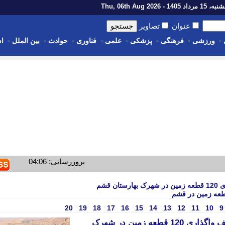
رداد 1405 - Thu, 06th Aug 2026
عنوان
تصاویر
-
-
-
-
-
-
-
-
ورزشی
فرهنگی
پزشکی
علمی
فناوری
حوادث
بین الملل
اس
بروزرسانی: 04:06
 قشم
20
19
18
17
16
15
14
13
12
11
10
9
صدور دستور قضایی برای توقف واگذاری 120 قطعه زمین در شهرک