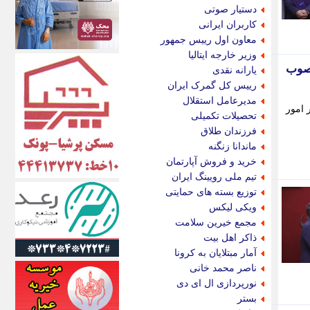
الف
دستیار صوتی
انتشار آنلاین
کاربران ایرانی
اندیشه قرن
معاون اول رییس جمهور
اندیشه معاصر
وزیر خارجه ایتالیا
اندیشه ها
نصوب
یارانه نقدی
انرژی پرس
رییس کل گمرک ایران
ای استخدام
مدیرعامل استقلال
 امور
ایتنا
تحصیلات تکمیلی
ایراف
فرزندان طلاق
ایران آرت
ماندانا زنگنه
ایران آنلاین
خرید و فروش آپارتمان
ایران زندگی
تیم ملی رویینگ ایران
ایران فوری
توزیع بسته های حمایتی
ایرانی روز
ویکی لیکس
ایرانیتال
مجمع خیرین سلامت
ایرنا
ذاکر اهل بیت
ایسکانیوز
آمار مبتلایان به کرونا
ایسنا
ناصر محمد خانی
ایکنا
نورپردازی ال ای دی
ایلنا
بستر
اینتیتر