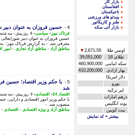
بازار کار
افغانستان
تاجیکستان
ویدئو های ورزشی
طنز و کاریکاتور
حسین فروزان به عنوان دبیر 
بازار آتی سکه
4 -
-
-
فرتاک نیوز
سیاسی
9 روز پیش - سه شنبه 6 مرداد 1405، 13:50
حسین فروزان به عنوان دبیر شورایعالی م
معرفی شد. - به گزارش فرتاک نیوز؛ به ن
مناطق آزاد
-
مناطق آزاد تجاری
-
امور اق
اونس طلا
2,671.55
▼
طلای 18
39,051,000
سکه امامی
460,900,000
بهار ازادی
410,200,000
دلار امریکا
با حکم وزیر اقتصاد؛ حسین فر
5 -
یورو
شد
لیر ترکیه
-
-
اقتصاد 24
اقتصادی
9 روز پیش - سه شنبه 6 مرداد 1405، 11:12
درهم امارات
با حکم وزیر امور اقتصادی و دارایی، حس
پوند انگلیس
منصوب شد. -
مناطق آزاد و ویژه اقتصادی
-
اقتصادی
-
بیت کویین
بیشتر + کد نمایش