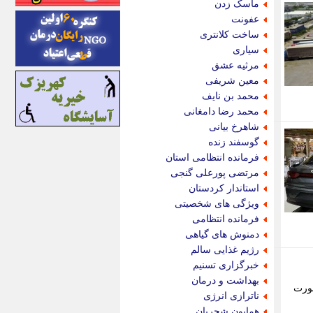
ماسک زدن
ایونا نیوز
عفونت
بازتاب آنلاین
ساخت کلانتری
باشگاه خبرنگاران
سیاری
باغستان نیوز
مرثیه عشق
بامبوک
معین شریفی
ببین و بخون
محمد بن نایف
بدینسان
محمد رضا دامغانی
بنکر
شاهرخ بیانی
بیت ران
گوسفند زنده
پارس فوتبال
فرمانده انتظامی استان
پارسینه
مرتضی پورعلی گنجی
پارسینه پلاس
استاندار کردستان
پاز آنلاین
ویژگی های شخصیتی
پاس گل
فرمانده انتظامی
پانا
دمنوش های گیاهی
پرتو نیوز
رژیم غذایی سالم
پرسون
خبرگزاری تسنیم
پنجره نیوز
بهداشت و درمان
صورت
پویامگ
ناترازی انرژی
پویه آنلاین
همایون شجریان