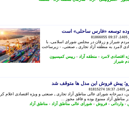
فقوده توسعه «فارس ساحلی» است
81866055
مردم شیراز و زرقان در مجلس شورای اسلامی، با
دی لامرد به منطقه آزاد تجاری ـ صنعتی، - زیرساخت
ه اقتصادی لامرد
-
منطقه آزاد
-
رییس کمیسیون
دم شیراز
رو؛ پیش فروش این مدل ها متوقف شد
81815274
ین، دبیرخانه شورای عالی مناطق آزاد تجاری ـ صنعتی و ویژه اقتصادی اعلام کرد
ناطق آزاد ممنوع بوده و فاقد مجوز ...
-
وارداتی
-
فروش
-
شورای عالی مناطق آزاد
-
مناطق آزاد