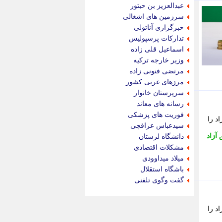
جدید پرس
عبدالعزیز بن حبتور
جماران
سرزمین های اشغالی
جوان ایرانی
خبرگزاری آناتولی
جهان مانا
تدارکات پرسپولیس
جهان نگر
اسماعیل قلی زاده
جهان نیوز
وزیر خارجه ترکیه
چطور
مرتضی فنونی زاده
چمپیونات
مرزهای غربی کشور
چمدون
سرپرستان خانوار
چه خبر
رسانه های معاند
حادثه 24
فوریت های پزشکی
د را
حرف تو
سیدعباس عراقچی
حوادث پلاس
آزاد
دانشگاه لرستان
حوزه نیوز
مشکلات اقتصادی
خبر آنلاین
میلاد میداوودی
خبر جنوب
باشگاه استقلال
خبر سیاسی
گفت وگوی تلفنی
خبر گردون
خبر ورزشی
خبرجو
د را
خبرجو 24