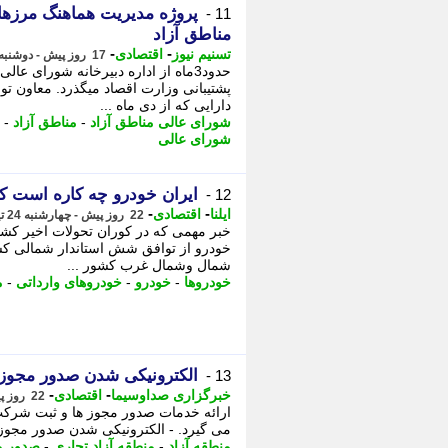
11 -
مناطق آزاد
-
-
تسنیم نیوز
اقتصادی
17 روز پیش - دوشنبه 29 تیر 1405، 14:15
حدود3ماه از اداره دبیرخانه شورای 
پشتیبانی وزارت اقصاد میگذرد. معاون تو
دارایی که از دی ماه ...
شورای عالی مناطق آزاد
-
مناطق آزاد
-
شورای عالی
ایران خودرو چه کاره است که
12 -
-
-
ایلنا
اقتصادی
22 روز پیش - چهارشنبه 24 تیر 1405، 10:07
خبر مهمی که در کوران تحولات اخیر کشو
خودرو از توافق شش استاندار شمالی کشو
شمال وشمال غرب کشور ...
خودروها
-
خودرو
-
خودروهای وارداتی
-
م
الکترونیکی شدن صدور مجوز
13 -
-
-
خبرگزاری صداوسیما
اقتصادی
22 روز پیش - چهارشنبه 24 تیر 1405، 10:00
ارائه خدمات صدور مجوز ها و ثبت شرک
می گیرد. - الکترونیکی شدن صدور مجوز 
منطقه آزاد
-
منطقه آزاد تجاری
-
صدور م