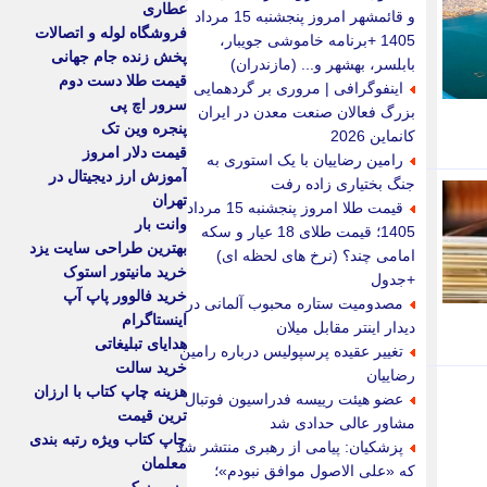
عطاری
و قائمشهر امروز پنجشنبه 15 مرداد
فروشگاه لوله و اتصالات
1405 +برنامه خاموشی جویبار،
پخش زنده جام جهانی
بابلسر، بهشهر و... (مازندران)
قیمت طلا دست دوم
اینفوگرافی | مروری بر گردهمایی
سرور اچ پی
بزرگ فعالان صنعت معدن در ایران
پنجره وین تک
کانماین 2026
قیمت دلار امروز
رامین رضاییان با یک استوری به
آموزش ارز دیجیتال در
جنگ بختیاری زاده رفت
تهران
قیمت طلا امروز پنجشنبه 15 مرداد
وانت بار
1405؛ قیمت طلای 18 عیار و سکه
بهترین طراحی سایت یزد
امامی چند؟ (نرخ های لحظه ای)
خرید مانیتور استوک
+جدول
خرید فالوور پاپ آپ
مصدومیت ستاره محبوب آلمانی در
اینستاگرام
دیدار اینتر مقابل میلان
هدایای تبلیغاتی
تغییر عقیده پرسپولیس درباره رامین
خرید سالت
رضاییان
هزینه چاپ کتاب با ارزان
عضو هیئت رییسه فدراسیون فوتبال
ترین قیمت
مشاور عالی حدادی شد
چاپ کتاب ویژه رتبه بندی
پزشکیان: پیامی از رهبری منتشر شد
معلمان
که «علی الاصول موافق نبودم»؛