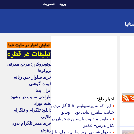
-
ورود
عضویت
تانها
یوتوبروکرز: مرجع معرفی
بروکرها
خرید شلوار جین زنانه
قیمت گوشی
ایران پدیا
طراحی سایت در مشهد
اخبار داغ:
تخت نوزاد
این که به پرسپولیس 5-6 گل نزدیم
دانلود تلگرام و تلگرام
خیانت شاهرخ بیانی بود! +ویدیو
طلایی
تصاویر متفاوت یاسمین شجریان در
خرید ممبر تلگرام بدون
کنار پدرش+ عکس
ریزش
جدول قطعی برق ساری، آمل، بابل