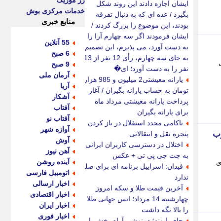
رز موزیک
ایشان اجازه دادند این روند شکل
خدمات مرکزی بوش
بگیرد / عده ای که به دنبال تفرقه
منابع خبری
بودند، این موضوع را بزرگ کردند /
ایشان فرمودند اگر سه چهارم آرا را
55 آنلاین
به دست آورد، می پذیرم، این تصمیم
6 صبح
به جای سه چهارم، رأی 12 نفر از 13
9 صبح
نفر را به دست آورد؛ ای�
آرمان ملی
یارانه معیشتی2 میلیون و 985 هزار
آریا
تومان به حساب یارانه بگیران / آغاز
آشکار
پرداخت یارانه معیشتی مرداد ماه
آفتاب
برای یارانه بگیران
آفتاب نو
ناکامی مجدد استقلال در باز کردن
آوازه شهر
وب
پنجره نقل و انتقالاتی
آوش
اختلال در دسترسی کاربران ایرانی
آهن نیوز
به چت جی پی تی + عکس
آینده روشن
ی
فیدان: اسراییل برنامه ای برای صلح
اتومبیل فارسی
ندارد
اخبار ارسالی
آخرین قیمت طلا و سکه امروز
اخبار اقتصادی
چهارشنبه 14 مرداد؛ انس جهانی طلا
اخبار ایران
را بالا نگه داشت
اخبار فوری
چای بابونه؛ دمنوشی آرام بخش با