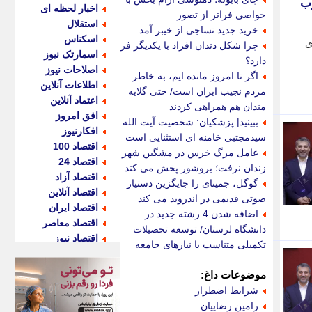
وب
اخبار لحظه ای
خواصی فراتر از تصور
استقلال
خرید جدید نساجی از خیبر آمد
اسکناس
ی
چرا شکل دندان افراد با یکدیگر فرق
اسمارتک نیوز
دارد؟
اصلاحات نیوز
اگر تا امروز مانده ایم، به خاطر
اطلاعات آنلاین
مردم نجیب ایران است/ حتی گلایه
اعتماد آنلاین
مندان هم همراهی کردند
افق امروز
ببینید| پزشکیان: شخصیت آیت الله
افکارنیوز
سیدمجتبی خامنه ای استثنایی است
اقتصاد 100
عامل مرگ خرس در مشگین شهر
اقتصاد 24
زندان نرفت؛ بروشور پخش می کند
اقتصاد آزاد
گوگل، جمینای را جایگزین دستیار
اقتصاد آنلاین
صوتی قدیمی در اندروید می کند
اقتصاد ایران
اضافه شدن 4 رشته جدید در
اقتصاد معاصر
دانشگاه لرستان/ توسعه تحصیلات
اقتصاد نیوز
تکمیلی متناسب با نیازهای جامعه
اکو ایران
اکوفارس
موضوعات داغ:
اکونگار
شرایط اضطرار
اکونیوز
رامین رضاییان