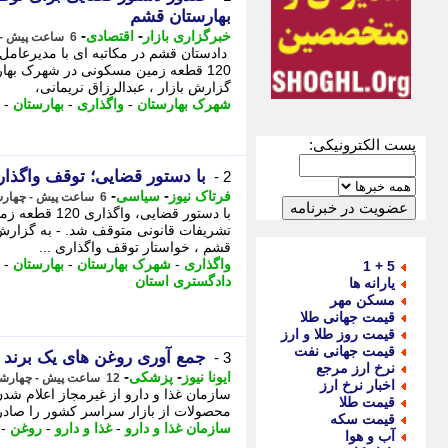
بهارستان قشم
-
-
خبرگزاری بازار
اقتصادی
6 ساعت پیش - چهارشنبه 14 مرداد 1405، 21:27
دادستان قشم در مکاتبه ای با مدیرعامل
120 قطعه زمین مسکونی در شهرک بهار
گزارش بازار ، عبدالرزاق نریمانی،
شهرک بهارستان
-
واگذاری
-
بهارستان
-
پست الکترونیکی:
با دستور قضایی؛ توقف واگذاری 120 قطعه زمین در
2 -
-
-
فرتاک نیوز
سیاسی
6 ساعت پیش - چهارشنبه 14 مرداد 1405، 21:20
با دستور قضای
تشریفات قانونی متوقف شد. - به گزارش 
قشم ، خواستار توقف واگذاری ...
واگذاری
-
شهرک بهارستان
-
بهارستان
-
5 + 1
دادگستری استان
یارانه ها
مسکن مهر
قیمت جهانی طلا
قیمت روز طلا و ارز
قیمت جهانی نفت
جمع آوری روغن های یک برند از
3 -
نرخ ارز مرجع
-
-
ایونا نیوز
پزشکی
12 ساعت پیش - چهارشنبه 14 مرداد 1405، 15:36
اخبار نرخ ارز
قیمت طلا
محصولات از بازار سراسر کشور را صادر ک
قیمت سکه
سازمان غذا و دارو
-
غذا و دارو
-
روغن
-
آب و هوا