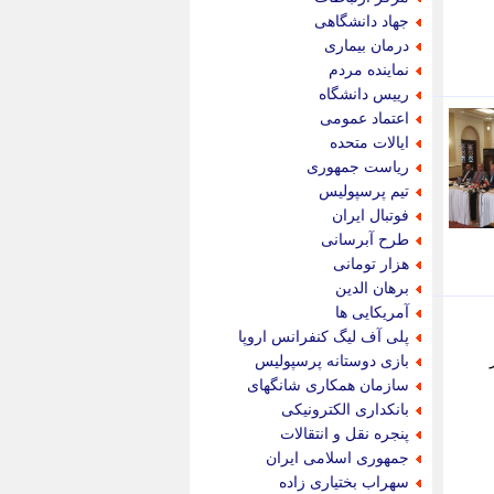
پویه آنلاین
جهاد دانشگاهی
پیام نفت
درمان بیماری
تابناک
نماینده مردم
تازه نیوز
رییس دانشگاه
تبیان
اعتماد عمومی
تجارت نیوز
ایالات متحده
تحریریه
ریاست جمهوری
ترابر نیوز
تیم پرسپولیس
ترفندباز
فوتبال ایران
تریبون اقتصاد
طرح آبرسانی
تسنیم نیوز
هزار تومانی
تک ناک
برهان الدین
تکراتو
آمریکایی ها
توریسم آنلاین
پلی آف لیگ کنفرانس اروپا
تولید نیوز
بازی دوستانه پرسپولیس
تیتر فوری
سازمان همکاری شانگهای
تیکنا
بانکداری الکترونیکی
جاب ویژن
پنجره نقل و انتقالات
جار نیوز
جمهوری اسلامی ایران
جالبتر
سهراب بختیاری زاده