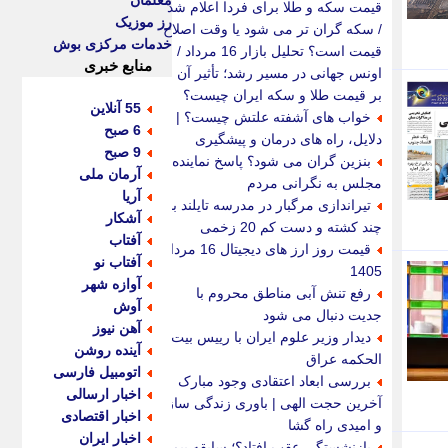
معلمان
قیمت سکه و طلا برای فردا اعلام شد
رز موزیک
/ سکه گران تر می شود یا وقت اصلاح
خدمات مرکزی بوش
قیمت است؟ تحلیل بازار 16 مرداد /
منابع خبری
اونس جهانی در مسیر رشد؛ تأثیر آن
بر قیمت طلا و سکه ایران چیست؟
55 آنلاین
خواب های آشفته علتش چیست؟ |
6 صبح
دلایل، راه های درمان و پیشگیری
9 صبح
بنزین گران می شود؟ پاسخ نماینده
آرمان ملی
مجلس به نگرانی مردم
آریا
تیراندازی مرگبار در مدرسه تایلند با
آشکار
چند کشته و دست کم 20 زخمی
آفتاب
قیمت روز ارز های دیجیتال 16 مرداد
آفتاب نو
1405
آوازه شهر
رفع تنش آبی مناطق محروم با
آوش
جدیت دنبال می شود
آهن نیوز
دیدار وزیر علوم ایران با رییس بیت
آینده روشن
الحکمه عراق
اتومبیل فارسی
بررسی ابعاد اعتقادی وجود مبارک
اخبار ارسالی
آخرین حجت الهی | باوری زندگی ساز
اخبار اقتصادی
و امیدی راه گشا
اخبار ایران
بازنشستگی عقب افتاد؟؛ سابقه بیمه