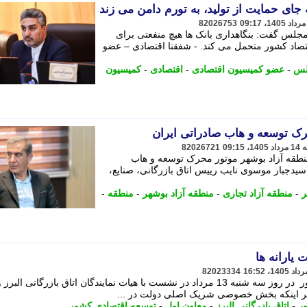
ه جای حمایت از تولید، به تورم دامن می زند
82026753
جلس گفت: بنگاهداری بانک ها هیچ منفعتی برای
اقتصاد کشور متحمل می کند. - شفقنا اقتصادی – عضو
لس
-
عضو کمیسیون اقتصادی
-
اقتصادی
-
کمیسیون
رک توسعه و هاب صادراتی ایران
82026721
نطقه آزاد بوشهر موتور محرک توسعه و هاب
سیدجبار موسوی نایب رییس اتاق بازرگانی، صنایع،
ر
-
منطقه آزاد تجاری
-
منطقه آزاد بوشهر
-
منطقه
-
یارانه ها
82023334
محمدرضا عارف، معاون اول رییس جمهور در روز سه شنبه 13 مرداد در نشست با هیات نمایندگان اتاق بازرگانی البرز 
د بر اینکه بخش خصوصی شریک اصلی دولت در ...
ر
-
اتاق بازرگانی البرز
-
معاون اول
-
توسعه اقتصادی کشور