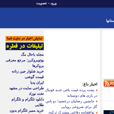
-
ورود
عضویت
تانها
مجله باحال مگ
یوتوبروکرز: مرجع معرفی
بروکرها
خرید شلوار جین زنانه
قیمت گوشی
ایران پدیا
اخبار داغ:
طراحی سایت در مشهد
پشت پرده غیبت یاغی جدید فوتبال
تخت نوزاد
در بازی های دوستانه
دانلود تلگرام و تلگرام
جانشین رضاییان درخشید؛ دو پاس
طلایی
گل برای شروعی رویایی
خرید ممبر تلگرام بدون
توافقنامه دفاعی مشترک ترکیه،