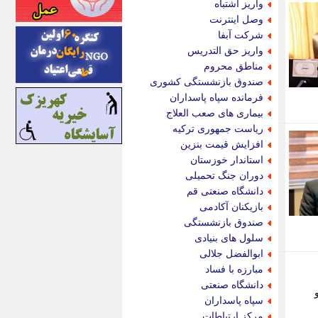
واریز اشتباه
اینتیتر
وصل اینترنت
ایونا نیوز
شرکت آبفا
بازتاب آنلاین
واریز حق التدریس
باشگاه خبرنگاران
مناطق محروم
باغستان نیوز
صندوق بازنشستگی کشوری
بامبوک
فرمانده سپاه پاسداران
ببین و بخون
بیماری های صعب العلاج
بدینسان
ریاست جمهوری ترکیه
بنکر
افزایش قیمت بنزین
بیت ران
استاندار خوزستان
پارس فوتبال
دوران جنگ تحمیلی
پارسینه
دانشگاه صنعتی قم
پارسینه پلاس
بازیکنان آکادمی
پاز آنلاین
صندوق بازنشستگی
پاس گل
سلول های بنیادی
پانا
ابوالفضل جلالی
پرتو نیوز
مبارزه با فساد
پرسون
دانشگاه صنعتی
و
پنجره نیوز
سپاه پاسداران
پویامگ
مرکز ارتباطات