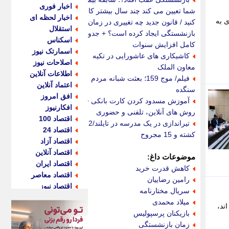
اخبار فوری
شما تعیین می کند چند سال بیشتر کار
اخبار لحظه ای
 به
کنید / قانون جدید چه تغییری در زمان
استقلال
بازنشستگی ایجاد کرده است؟ + جدول
اسکناس
کامل افزایش سنوات
اسمارتک نیوز
کاشیکاری های عاشورایی در تکیه
اصلاحات نیوز
معاون الملک
اطلاعات آنلاین
فیلم/ موج 159؛ بعثت شبانه مردم
اعتماد آنلاین
سنگده
افق امروز
آموزش مسدود کردن کارت بانکی +
افکارنیوز
روش های آنلاین، تلفنی و حضوری
اقتصاد 100
تیراندازی در یک مدرسه در تایلند/2
اقتصاد 24
کشته و 15 مجروح
اقتصاد آزاد
اقتصاد آنلاین
موضوعات داغ:
اقتصاد ایران
کاهش قدرت خرید
اقتصاد معاصر
رامین رضاییان
اقتصاد نیوز
سریال مختارنامه
اکو ایران
میلاد محمدی
ند،
اکوفارس
بازیکنان پرسپولیس
اکونگار
زمان بازنشستگی