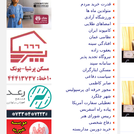
اکونیوز
قدرت خرید مردم
الف
متولدین ماه ها
انتشار آنلاین
ورزشگاه آزادی
اندیشه قرن
امضاهای طلایی
اندیشه معاصر
کامپوند ایران
اندیشه ها
نظامی عمان
انرژی پرس
افتادگی سینه
ای استخدام
یعقوب زاده
ایتنا
نیروگاه تجدید پذیر
ایراف
سامانه سپند
ایران آرت
مسکن ایثارگران
ایران آنلاین
سیاست دفاعی
ایران زندگی
صابر کاظمی
ایران فوری
مجوز حرفه ای پرسپولیس
ایرانی روز
شهر چلگرد
ایرانیتال
تعطیلی سفارت آمریکا
ایرنا
پیاده راه اسفریس
ایسکانیوز
رییس شورای هنر
ایسنا
دفاع شخصی
ایکنا
خرید دوربین مداربسته
ایلنا