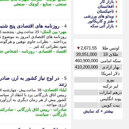
بازار کار
صنعتی
-
صنایع
-
کوچک
-
صنعتی
افغانستان
تاجیکستان
ویدئو های ورزشی
طنز و کاریکاتور
روزنامه های اقتصادی پنج شنبه 15 مرداد 05
بازار آتی سکه
4 -
-
-
مهر
بین الملل
25 ساعت پیش - پنجشنبه 15 مرداد 1405، 08:40
روزنامه های اقتصادی امروز به موضوع تا
پرداختند. - نظرات حاوی توهین و هرگون
شود.نظراتی که غیر ...
اونس طلا
2,671.55
▼
اقتصاد
-
اقتصادی
-
روزنامه
-
اشخاص حق
طلای 18
39,051,000
سکه امامی
460,900,000
بهار ازادی
410,200,000
دلار امریکا
در اوج نیاز کشور به ارز، صا
5 -
یورو
زنند
لیر ترکیه
-
-
ایلنا
اقتصادی
38 ساعت پیش - چهارشنبه 14 مرداد 1405، 20:22
درهم امارات
رییس اتاق بازرگانی یزد با انتقاد از س
پوند انگلیس
کشور بیش از هر زمان دیگری به ارزآوری ن
ارزی مواجه ...
بیت کویین
صادرات
-
رییس اتاق بازرگانی
-
صادرکنند
بیشتر + کد نمایش
بازرگانی
-
سیاست