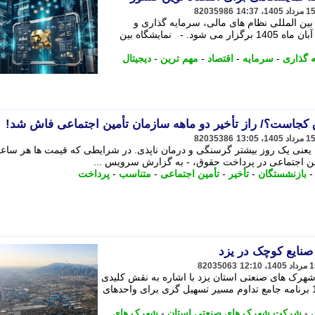
82035986
بین المللی نظام های مالی، سرمایه گذاری و
زیرساخت های دیجیتال ایران از 26 تا 29 آبان ماه 1405 برگزار می شود. - نمایشگاه بین
 گذاری
-
سرمایه
-
اقتصاد
-
مهم ترین
-
دیجیتال
جاست؟/ راز تأخیر دو ماهه سازمان تأمین اجتماعی فاش شد!
82035386
 یعنی یک روز بیشتر گرسنگی و درمان ناپذی. در شرایطی که قیمت ها هر ساع
أمین اجتماعی در پرداخت حقوق، - به گزارش سرویس ...
بازنشستگان
-
تأخیر
-
تأمین اجتماعی
-
متناسب
-
پرداخت
82035063
ک های صنعتی استان یزد با اشاره به نقش کلیدی
صنایع کوچک در اقتصاد ملی، از تدوین 10 برنامه جامع تداوم مسیر تسهیل گری برای واحدهای
-
شرکت شهرک های صنعتی استان
-
شهرک های