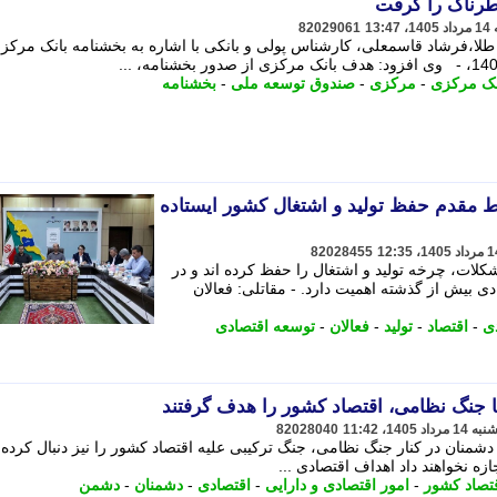
طرناک را گرفت
82029061
لا،فرشاد قاسمعلی، کارشناس پولی و بانکی با اشاره به بخشنامه بانک مرکزی
نک مرکزی
-
مرکزی
-
صندوق توسعه ملی
-
بخشنامه
ط مقدم حفظ تولید و اشتغال کشور ایستاده
82028455
مشکلات، چرخه تولید و اشتغال را حفظ کرده اند و در
 بیش از گذشته اهمیت دارد. - مقاتلی: فعالان
ی
-
اقتصاد
-
تولید
-
فعالان
-
توسعه اقتصادی
ا جنگ نظامی، اقتصاد کشور را هدف گرفتند
82028040
ه دشمنان در کنار جنگ نظامی، جنگ ترکیبی علیه اقتصاد کشور را نیز دنبال کرده ا
ه نخواهند داد اهداف اقتصادی ...
تصاد کشور
-
امور اقتصادی و دارایی
-
اقتصادی
-
دشمنان
-
دشمن