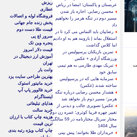
ریزش
عربستان و پاکستان؛ امضا در ریاض
عطاری
محسن رضایی: اجازه باز شدن
فروشگاه لوله و اتصالات
مسیر دوم در تنگه هرمز را نخواهیم
پخش زنده جام جهانی
داد
قیمت طلا دست دوم
رضاییان باید التماس می کرد تا در
سرور اچ پی
استقلال بماند | بازوبند هم به او دادیم
پنجره وین تک
اما کلاس گذاشت
قیمت دلار امروز
تمرین بازیکنان پرسپولیس در
آموزش ارز دیجیتال در
ورزشگاه آزادی + عکس
تهران
ت
تبریک مهدی طارمی به هم تیمی
وانت بار
سابق خود
بهترین طراحی سایت یزد
سرمایه هایی که در پرسپولیس
خرید مانیتور استوک
ساخته شدند (عکس)
خرید فالوور پاپ آپ
هشدار محسن رضایی درباره تنگه
اینستاگرام
هرمز؛ مسیر دوم باز نخواهد شد
هدایای تبلیغاتی
عکس| تصویری جالب و دیدنی از
خرید سالت
تغییر چهره فریبا کوثری؛ عمره زن دوم
هزینه چاپ کتاب با ارزان
مختار سریال مختارنامه در 59 سالگی؛
ترین قیمت
سال 1404
چاپ کتاب ویژه رتبه بندی
خریداران طلا بخوانند؛ پیش بینی