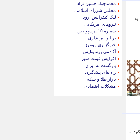
جام جم
محمدجواد حسین نژاد
جدید پرس
مجلس شورای اسلامی
جماران
لیگ کنفرانس اروپا
به
جوان ایرانی
نیروهای آمریکایی
جهان مانا
شماره 10 پرسپولیس
جهان نگر
بر اثر تیراندازی
جهان نیوز
خبرگزاری رویترز
چطور
آکادمی پرسپولیس
چمپیونات
افزایش قیمت شیر
چمدون
بازگشت به ایران
چه خبر
راه های پیشگیری
حادثه 24
بازار طلا و سکه
حرف تو
مشکلات اقتصادی
حوادث پلاس
حوزه نیوز
خبر آنلاین
خبر جنوب
خبر سیاسی
خبر گردون
خبر ورزشی
 شمسی ملاحظه می کنید. -
خبرجو