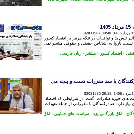
14
82033567
ثیر تنش ها و توافقات در تنگه هرمز بر اقتصاد کشور
ه نسبت ناروا به اشخاص حقیقی و حقوقی منتشر نمی
یقی
-
اقتصاد کشور
-
منتشر
-
زبان فارسی
درکنندگان با سد مقررات دست و پنجه می
82031570
یاست های حوزه صادرات، گفت: در شرایطی که اقتصاد
یاز دارد، صادرکنندگان با مقرراتی از جمله تعهدات
گان
-
اتاق بازرگانی یزد
-
سیاست های حمایتی
-
اتاق