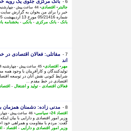
بانک مرکزی جلوی یک رویه خ
6 -
-
-
جالبتر
اقتصادی
44 ساعت پیش - چهارشنبه 14 مرداد 1405، 13:47
خبر را برای من بخوان به گزارش سایت ط
شماره 05/21416 مورخ 13 اردیبهشت 1405، - وی افزود: هدف بانک مرکزی از صدور بخشنامه، ...
بانک
-
بانک مرکزی
-
بانکی
-
بخشنامه با
مقاتلی: فعالان اقتصادی در خ
7 -
اند
-
-
مهر
اقتصادی
45 ساعت پیش - چهارشنبه 14 مرداد 1405، 12:35
تولیدکنندگان و کارآفرینان با وجود همه 
شرایط کنونی نقش آنان در توسعه اقتصادی
اقتصادی در خط مقدم ...
فعالان اقتصادی
-
تولید و اشتغال
-
اقتصاد
مدنی زاده: دشمنان همزمان ب
8 -
-
-
اقتصاد 24
سیاسی
46 ساعت پیش - چهارشنبه 14 مرداد 1405، 11:42
وزیر امور اقتصادی و دارایی با بیان اینک
گفت: مردم با مقاومت و همراهی خود اجاز
وزیر امور اقتصادی و دارایی
-
اقتصاد
-
اق