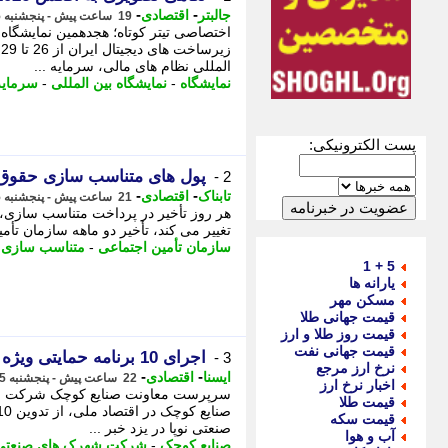
-
-
جالبتر
اقتصادی
19 ساعت پیش - پنجشنبه 15 مرداد 1405، 14:37
اختصاصی تیتر کوتاه؛ هجدهمین نمایشگاه 
المللی نظام های مالی، سرمایه ...
نمایشگاه
-
نمایشگاه بین المللی
-
سرمایه
پست الکترونیکی:
پول های متناسب سازی حقوق ک
2 -
-
-
تابناک
اقتصادی
21 ساعت پیش - پنجشنبه 15 مرداد 1405، 13:05
هر روز تأخیر در پرداخت متناسب سازی،
تغییر می کند، تأخیر دو ماهه سازمان ت
سازمان تأمین اجتماعی
-
متناسب سازی
-
5 + 1
یارانه ها
مسکن مهر
قیمت جهانی طلا
قیمت روز طلا و ارز
قیمت جهانی نفت
اجرای 10 برنامه حمایتی ویژه صنایع کوچک در یزد
3 -
نرخ ارز مرجع
-
-
ایسنا
اقتصادی
22 ساعت پیش - پنجشنبه 15 مرداد 1405، 12:10
اخبار نرخ ارز
سرپرست معاونت صنایع کوچک شرکت شهر
قیمت طلا
قیمت سکه
صنعتی نوپا در یزد خبر ...
آب و هوا
صنایع کوچک
-
شرکت شهرک های صنعتی