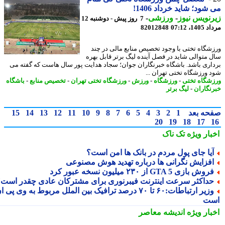
شود؛ شاید خرداد 1406!
نویس نیوز
-
ورزشی
-
7 روز پیش - دوشنبه 12
1، 07:12
82012848
شگاه تختی با وجود تخصیص منابع مالی در چند
 متوالی شاید در فصل آینده لیگ برتر قابل بهره
اری باشد. باشگاه خبرنگاران جوان؛ سجاد هدایت پور سال هاست که گفته می
 ورزشگاه تختی تهران ...
شگاه تختی
-
ورزشگاه
-
ورزش
-
ورزشگاه تختی تهران
-
تخصیص منابع
-
باشگاه
نگاران
-
لیگ برتر
حه بعد
1
2
3
4
5
6
7
8
9
10
11
12
13
14
15
20
19
18
17
بار ویژه
تک ناک
یا جای پول مردم در بانک ها امن است؟
فزایش نگرانی ها درباره تهدید هوش مصنوعی
وش بازی GTA 5 از ۲۳۰ میلیون نسخه عبور کرد
داکثر سرعت اینترنت فیبرنوری برای مشترکان عادی چقدر است؟
وزیر ارتباطات:۶۰ تا ۷۰ درصد ترافیک بین الملل مربوط به وی پی ان
ت
بار ویژه
اندیشه معاصر