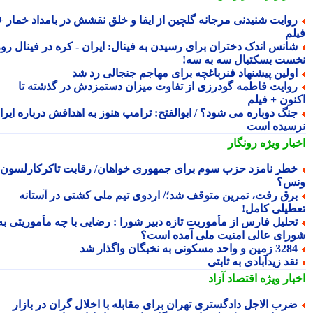
وایت شنیدنی مرجانه گلچین از ایفا و خلق نقشش در بامداد خمار +
لم
انس اندک دختران برای رسیدن به فینال: ایران - کره در فینال روز
ست بسکتبال سه به سه!
ولین پیشنهاد فنرباغچه برای مهاجم جنجالی رد شد
وایت فاطمه گودرزی از تفاوت میزان دستمزدش در گذشته تا
نون + فیلم
نگ دوباره می شود؟ / ابوالفتح: ترامپ هنوز به اهدافش درباره ایران
سیده است
بار ویژه
رونگار
طر نامزد حزب سوم برای جمهوری خواهان/ رقابت تاکرکارلسون با
س؟
رق رفت، تمرین متوقف شد؛/ اردوی تیم ملی کشتی در آستانه
طیلی کامل!
حلیل فارس از مأموریت تازه دبیر شورا : رضایی با چه مأموریتی به
رای عالی امنیت ملی آمده است؟
3 زمین و واحد مسکونی به نخبگان واگذار شد
قد زیدآبادی به ثابتی
بار ویژه
اقتصاد آزاد
رب الاجل دادگستری تهران برای مقابله با اخلال گران در بازار