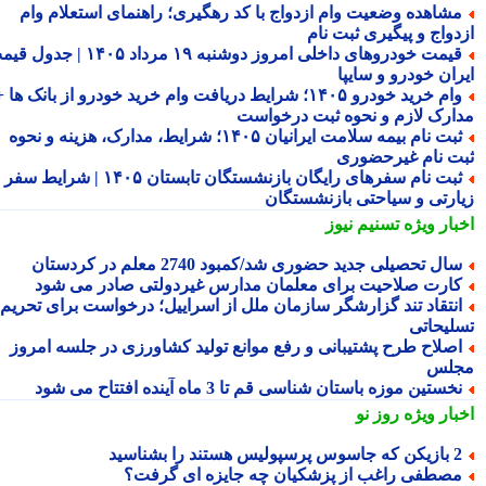
شاهده وضعیت وام ازدواج با کد رهگیری؛ راهنمای استعلام وام
دواج و پیگیری ثبت نام
قیمت خودروهای داخلی امروز دوشنبه ۱۹ مرداد ۱۴۰۵ | جدول قیمت
ران خودرو و سایپا
وام خرید خودرو ۱۴۰۵؛ شرایط دریافت وام خرید خودرو از بانک ها +
ارک لازم و نحوه ثبت درخواست
ثبت نام بیمه سلامت ایرانیان ۱۴۰۵؛ شرایط، مدارک، هزینه و نحوه
ت نام غیرحضوری
ثبت نام سفرهای رایگان بازنشستگان تابستان ۱۴۰۵ | شرایط سفر
ارتی و سیاحتی بازنشستگان
بار ویژه
تسنیم نیوز
ال تحصیلی جدید حضوری شد/کمبود 2740 معلم در کردستان
ارت صلاحیت برای معلمان مدارس غیردولتی صادر می شود
نتقاد تند گزارشگر سازمان ملل از اسراییل؛ درخواست برای تحریم
لیحاتی
صلاح طرح پشتیبانی و رفع موانع تولید کشاورزی در جلسه امروز
لس
خستین موزه باستان شناسی قم تا 3 ماه آینده افتتاح می شود
بار ویژه
روز نو
 جاسوس پرسپولیس هستند را بشناسید
صطفی راغب از پزشکیان چه جایزه ای گرفت؟