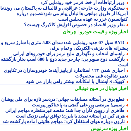
زیر ارتباطات از خط قرمز خود رونمایی کرد
خنگوی وزارت خارجه: عراقچی و قالیباف به پاکستان می روند/با
ریکا از طریق میانجی ها تبادل پیام می شود/تصمیم درباره
وانسیون خزر به عهده مجلس است
ظر وزیر اقتصاد در خصوص افزایش کالابرگ چیست؟
بار ویژه
و قیمت خودرو | چرخان
BYD سیل 07 جدید رونمایی شد: سدان 5.08 متری با شارژ سریع و
شرانه های بنزینی-الکتریکی و تمام برقی
اهنمای انتخاب و نگهداری مایع ترمز برای خودروهای ایرانی
بازگشت دوج سوپر بی: چارجر جدید دوج با 600 اسب بخار بازگشته
ت
اجباری شدن ۱۲۲ استاندارد از پاییز آینده؛ خودروسازان در تکاپوی
ییر شالوده فنی محصولات
یک S آپشنال با امکانات بیشتر راهی بازار می شود
بار فوتبال در صبح فوتبالی
طع برق در آستانه مسابقات جهانی؛ دردسر تازه برای ملی پوشان
سمی؛ مرتضی پورعلی گنجی به پاختاکور پیوست
اهری از روبین کازان جدا شد؛ مقصد غیرمنتظره مهاجم ایرانی
ری کین در آستانه تمدید با بایرن؛ توافق نهایی نزدیک است
ازون دوباره هوای استقلال کرد؛ مهاجم هائیتی آماده بازگشت شد
بار ویژه
سرنویس