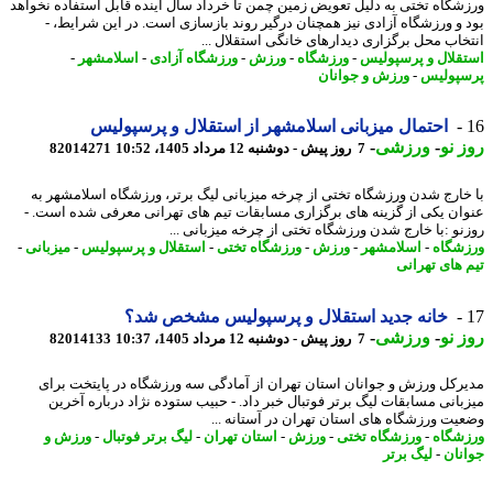
شگاه تختی به دلیل تعویض زمین چمن تا خرداد سال آینده قابل استفاده نخواهد
 و ورزشگاه آزادی نیز همچنان درگیر روند بازسازی است. در این شرایط، -
خاب محل برگزاری دیدارهای خانگی استقلال ...
قلال و پرسپولیس
-
ورزشگاه
-
ورزش
-
ورزشگاه آزادی
-
اسلامشهر
-
پولیس
-
ورزش و جوانان
احتمال میزبانی اسلامشهر از استقلال و پرسپولیس
 نو
-
ورزشی
-
7 روز پیش - دوشنبه 12 مرداد 1405، 10:52
82014271
خارج شدن ورزشگاه تختی از چرخه میزبانی لیگ برتر، ورزشگاه اسلامشهر به
ان یکی از گزینه های برگزاری مسابقات تیم های تهرانی معرفی شده است. -
نو :با خارج شدن ورزشگاه تختی از چرخه میزبانی ...
شگاه
-
اسلامشهر
-
ورزش
-
ورزشگاه تختی
-
استقلال و پرسپولیس
-
میزبانی
-
 های تهرانی
خانه جدید استقلال و پرسپولیس مشخص شد؟
 نو
-
ورزشی
-
7 روز پیش - دوشنبه 12 مرداد 1405، 10:37
82014133
رکل ورزش و جوانان استان تهران از آمادگی سه ورزشگاه در پایتخت برای
بانی مسابقات لیگ برتر فوتبال خبر داد. - حبیب ستوده نژاد درباره آخرین
یت ورزشگاه های استان تهران در آستانه ...
شگاه
-
ورزشگاه تختی
-
ورزش
-
استان تهران
-
لیگ برتر فوتبال
-
ورزش و
نان
-
لیگ برتر