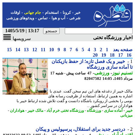
-
-
-
-
خبر
کرونا
استخدام
جام جهانی
اوقات
-
-
-
شرعی
آب و هوا
تماس
ویدئوهای ورزشی
13:17 | 1405/5/19
ار ورزشگاه تختی
سرویسها
حه بعد
1
2
3
4
5
6
7
8
9
10
11
12
13
14
15
20
19
18
17
خیبر و یک فصل تازه؛ از حفظ بازیکنان
آماده سازی ورزشگاه
یم نیوز
-
ورزشی
-
47 ساعت پیش - شنبه 17
1، 14:05
82047582
ک خیبر از دغدغه های این تیم سخن گفت. عبدی با
ره به همین ارتباط، استفاده از ظرفیت رسانه های
ی را بخشی از رویکرد باشگاه دانست و گفت تلاش شده ارتباط خیبر با
داران در سراسر کشور ...
ر
-
آماده سازی
-
ورزشگاه
-
ورزشگاه تختی خرم آباد
-
مالک خیبر
-
هواداران
-
بانی
دردسر جدید برای استقلال، پرسپولیس و پیکان
صاد آزاد
-
ورزشی
-