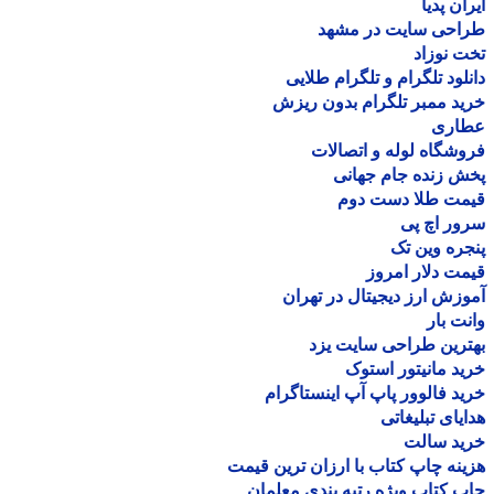
ان پدیا
احی سایت در مشهد
 نوزاد
لود تلگرام و تلگرام طلایی
د ممبر تلگرام بدون ریزش
اری
شگاه لوله و اتصالات
 زنده جام جهانی
مت طلا دست دوم
ر اچ پی
ره وین تک
ت دلار امروز
زش ارز دیجیتال در تهران
ت بار
رین طراحی سایت یزد
د مانیتور استوک
د فالوور پاپ آپ اینستاگرام
یای تبلیغاتی
ید سالت
نه چاپ کتاب با ارزان ترین قیمت
 کتاب ویژه رتبه بندی معلمان