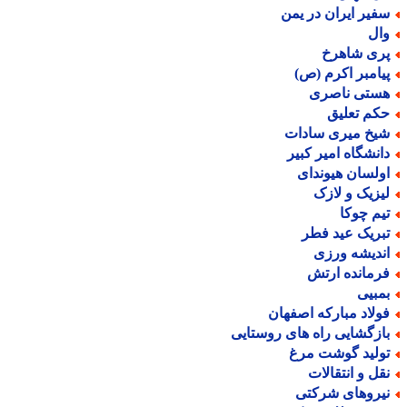
فیر ایران در یمن
ال
ری شاهرخ
یامبر اکرم (ص)
ستی ناصری
کم تعلیق
یخ میری سادات
انشگاه امیر کبیر
ولسان هیوندای
یزیک و لازک
یم چوکا
بریک عید فطر
ندیشه ورزی
رمانده ارتش
مبیی
ولاد مبارکه اصفهان
ازگشایی راه های روستایی
ولید گوشت مرغ
قل و انتقالات
یروهای شرکتی