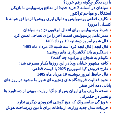
زن بلاگر چگونه رقم خورد؟
سپاهان در آستانه 2 خرید جدید؛ از مدافع پرسپولیس تا بازیکن
قلال و مهاجم تراکتور
کلیف قطعی پرسپولیس و دانیال ایری روشن؛ از توافق شبانه تا
لی امروز!
رط پرسپولیس برای انتقال ابرقویی نژاد به سپاهان
دیرعامل پرسپولیس قیمت آخر را برای نساجی تعیین کرد
ل شمع امروز دوشنبه 19 مرداد 1405
ل ابجد | فال ابجد فردا سه شنبه 20 مرداد ماه 1405
ستگیری باند کلاهبرداری های روغنی!
کونام به شجاع و بیرانوند چه گفت؟
افه مشهور خیابان ویلا در این روزها یکبار مصرف شد!
ح فروش کیا اسپورتیج 2025 با قیمت قطعی
ل حافظ امروز دوشنبه 19 مرداد ماه 1405
حوه فعالیت فروشگاه های زنجیره ای شهر ما مشهد در روز های
انی دهه آخر صفر
سخه ظریف برای ایران پس از جنگ؛ روایت میهنی از دستاورد ها
غییر در حکمرانی
درویدی دیگری ندارد
زییات مدل جدید وزارت ارتباطات برای تأمین زیرساخت هوش