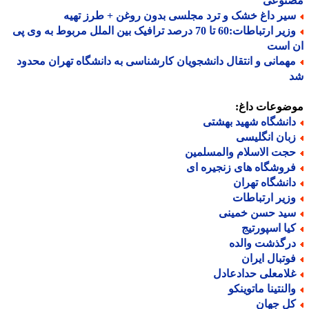
نوعی
یر داغ خشک و ترد مجلسی بدون روغن + طرز تهیه
وزیر ارتباطات:60 تا 70 درصد ترافیک بین الملل مربوط به وی پی
 است
همانی و انتقال دانشجویان کارشناسی به دانشگاه تهران محدود
ضوعات داغ:
انشگاه شهید بهشتی
بان انگلیسی
جت الاسلام والمسلمین
روشگاه های زنجیره ای
انشگاه تهران
زیر ارتباطات
ید حسن خمینی
یا اسپورتیج
رگذشت والده
وتبال ایران
لامعلی حدادعادل
النتینا ماتوینکو
ل جهان