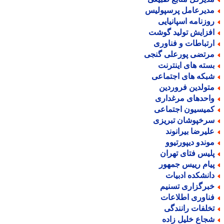
دیرعامل پرسپولیس
وزنامه اسپانیایی
فزایش تولید گوشت
رتباطات و فناوری
رتضی پورعلی گنجی
سته های اینترنت
بکه های اجتماعی
تولدین فروردین
احدهای مرغداری
میسیون اجتماعی
رخپوشان تبریزی
لیرضا بیرانوند
وندو دیپورتیوو
لیس فتای تهران
یام رییس جمهور
انشکده ادبیات
برگزاری تسنیم
ناوری اطلاعات
خلفات رانندگی
جاع خلیل زاده