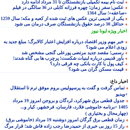
بت نام بیمه تکمیلی بازنشستگان تا 31 مرداد ادامه دارد
عکس| سفر زمان؛ چهره فرزانه کابلی در 36 سالگی در فیلم
عقه»؛ سال 1364
کی از قدیمی ترین عکس های ثبت شده از کعبه و مکه؛ سال 1259
اقل 30 درصد حقوق بازنشستگان صرف درمان می شود
بار ویژه
ایونا نیوز
بر مهم وزیر اقتصاد درباره افزایش اعتبار کالابرگ؛ مبلغ جدید به
دی اعلام می شود؟
سمی؛ مقصد جدید مرتضی پورعلی گنجی مشخص شد
اور قدیمی درباره لبنیات شکست؛ پرچرب ها بی گناه شدند!
یف پول با کارت بانکی چه فرقی دارد؟
یمت مسکن گران می شود؟
ار داغ:
ماس گرفت و گفت به پرسپولیس بروم موفق ترم تا استقلال
دیو
جدول قطعی برق شهرکرد، لردگان و بروجن امروز 19 مرداد
1405 +برنامه خاموشی فلارد، فارسان، فرخشهر، کیار و...
ارمحال و بختیاری )
ان قطعی برق گرگان امروز دوشنبه 19 مرداد (خاموشی برق)
راز 15 روز بی خبری از حمیدرضا رجب زاده فاش شد؛ قرار مرگ