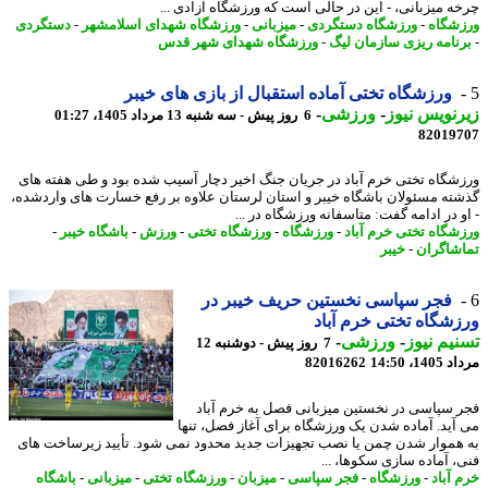
ه میزبانی، - این در حالی است که ورزشگاه آزادی ...
شگاه
-
ورزشگاه دستگردی
-
میزبانی
-
ورزشگاه شهدای اسلامشهر
-
دستگردی
نامه ریزی سازمان لیگ
-
ورزشگاه شهدای شهر قدس
ورزشگاه تختی آماده استقبال از بازی های خیبر
نویس نیوز
-
ورزشی
-
6 روز پیش - سه شنبه 13 مرداد 1405، 01:27
82019
شگاه تختی خرم آباد در جریان جنگ اخیر دچار آسیب شده بود و طی هفته های
ته مسئولان باشگاه خیبر و استان لرستان علاوه بر رفع خسارت های واردشده،
و در ادامه گفت: متاسفانه ورزشگاه در ...
شگاه تختی خرم آباد
-
ورزشگاه
-
ورزشگاه تختی
-
ورزش
-
باشگاه خیبر
-
شاگران
-
خیبر
فجر سپاسی نخستین حریف خیبر در
شگاه تختی خرم آباد
یم نیوز
-
ورزشی
-
7 روز پیش - دوشنبه 12
1، 14:50
82016262
 سپاسی در نخستین میزبانی فصل به خرم آباد
آید. آماده شدن یک ورزشگاه برای آغاز فصل، تنها
هموار شدن چمن یا نصب تجهیزات جدید محدود نمی شود. تأیید زیرساخت های
، آماده سازی سکوها، ...
 آباد
-
ورزشگاه
-
فجر سپاسی
-
میزبان
-
ورزشگاه تختی
-
میزبانی
-
باشگاه