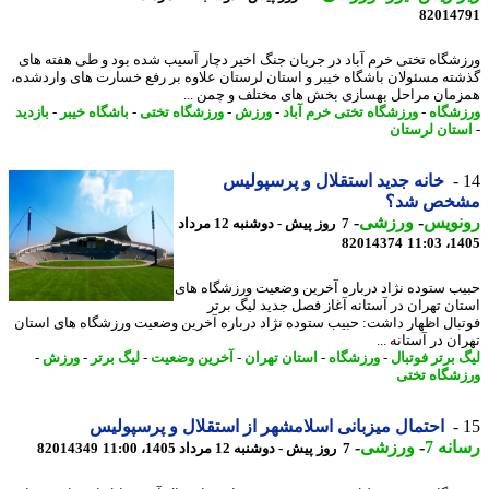
82014
شگاه تختی خرم آباد در جریان جنگ اخیر دچار آسیب شده بود و طی هفته های
ته مسئولان باشگاه خیبر و استان لرستان علاوه بر رفع خسارت های واردشده،
مان مراحل بهسازی بخش های مختلف و چمن ...
شگاه
-
ورزشگاه تختی خرم آباد
-
ورزش
-
ورزشگاه تختی
-
باشگاه خیبر
-
بازدید
تان لرستان
خانه جدید استقلال و پرسپولیس
خص شد؟
نویس
-
ورزشی
-
7 روز پیش - دوشنبه 12 مرداد
82014374
1405
ب ستوده نژاد درباره آخرین وضعیت ورزشگاه های
ان تهران در آستانه آغاز فصل جدید لیگ برتر
بال اظهار داشت: حبیب ستوده نژاد درباره آخرین وضعیت ورزشگاه های استان
ن در آستانه ...
 برتر فوتبال
-
ورزشگاه
-
استان تهران
-
آخرین وضعیت
-
لیگ برتر
-
ورزش
-
شگاه تختی
احتمال میزبانی اسلامشهر از استقلال و پرسپولیس
نه 7
-
ورزشی
-
7 روز پیش - دوشنبه 12 مرداد 1405، 11:00
82014349