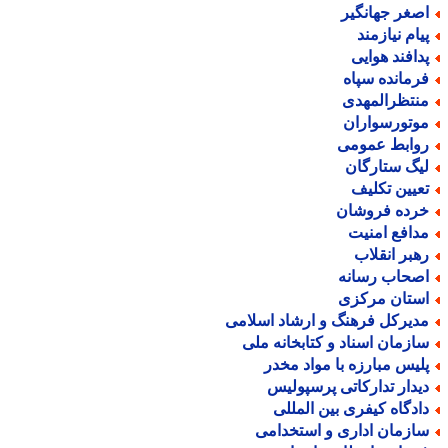
صغر جهانگیر
یام نیازمند
دافند هوایی
رمانده سپاه
نتظرالمهدی
وتورسواران
وابط عمومی
یگ ستارگان
عیین تکلیف
رده فروشان
دافع امنیت
هبر انقلاب
صحاب رسانه
ستان مرکزی
دیرکل فرهنگ و ارشاد اسلامی
ازمان اسناد و کتابخانه ملی
لیس مبارزه با مواد مخدر
یدار تدارکاتی پرسپولیس
ادگاه کیفری بین المللی
ازمان اداری و استخدامی