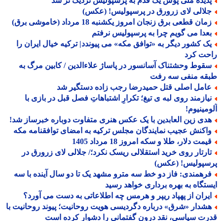
دیده ملی پوش یک قدم به پرسپولیس نزدیک تر شد
لالی لای زرورق در پرسپولیس! (عکس)
ان قطعی برق زنجان امروز یکشنبه 18 مرداد (خاموشی برق)
عدا می گویم چرا به پرسپولیس نرفتم
ک کشور دیگر به «توافق مکه» می پیوندد| ترکیه خیال ایران را
حت کرد
قوط وحشتناک آسانسور در پاساژ علاءالدین / کابین مرگ به
قه منفی سه رفت
امل اصلی قتل حمیدرضا رجب زاده دستگیر شد
یازمند روی لبه ی تیغ؛ تکرارِ اشتباهاتِ فصل قبل در بازی با
مینیوم!
دی زین العابدین با یک عکس هنری متفاوت دوباره خبرساز شد!
اکنش عجیب نمایندگان مجلس ترکیه به امضای توافقنامه مکه
مت دلار، طلا و سکه امروز 18 مرداد 1405
ارتار روی خرید استقلالی ریسک نکرد؛/ جلالی لای زرورق در
سپولیس! (عکس)
رهمندی: فاز دو خط سه مترو مشهد یک تا دو سال آینده با سه
تگاه به بهره برداری خواهد رسید
یران از پهپاد ریپر و هرمس چه اطلاعاتی به دست می آورد؟
شدار «شرق» درباره دگردیسی هویت روحانیت؛ پیوند روحانیت با
ت سیاسی، نقد درون گفتمانی را دشوار کرده است