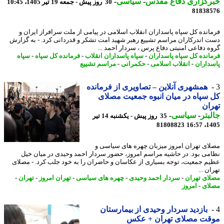
رگزاری دفاع مقدس
-
سیاسی
-
30 روز پیش - جمعه 19 تیر 1405، 10:45
81838
انده کل سپاه پاسداران انقلاب اسلامی در پیامی از ملت سرافراز ایران و
 اندرکاران مراسم تشییع رهبر شهید امت تشکر و قدردانی کرد. - به گزارش
ه دفاعی امنیتی دفاع پرس ، سردار احمد ...
انده کل سپاه پاسداران
-
سپاه پاسداران انقلاب
-
فرمانده کل سپاه
-
سپاه
داران
-
انقلاب اسلامی
-
حکمرانی
-
مراسم تشییع
همشهری آنلاین – تصاویری از فرمانده
سپاه در میان انبوه جمعیت مصلای
ان
بتر
-
سیاسی
-
35 روز پیش - یکشنبه 14 تیر
81808823
1405
ای تهران امروز میزبان چهره های سیاسی و
می بود. در حاشیه مراسم امروز، حضور سردار احمد وحیدی در میان خیل
م جمعیت، توجه بسیاری از عکاسان و حاضران را به خود جلب کرد. - مصلای
ن ...
ای تهران
-
سردار احمد وحیدی
-
چهره های سیاسی
-
تهران امروز
-
تهران
-
ای
-
امروز
بازدید سردار وحیدی از بیمارستان
قت مصلای تهران + عکس