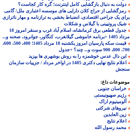
ولت به دنبال بازگشایی کامل اینترنت؛ گره کار کجاست؟
مزگشایی از حراج کلان دارایی های موسسه اعتباری ملل/ گامی
ی یک جراحی اقتصادی، انضباط بخشی به ترازنامه و مهار ناترازی
یک پروتیینی با گیلاس و شکلات
جدول قطعی برق کرمانشاه، اسلام آباد غرب و سنقر امروز 18
 گیلانغرب، کنگاور، جوانرود، صحنه و...
قیمت سکه پارسیان امروز یکشنبه 18 مرداد 1405؛ 400، 500، 600،
 چند؟ +جدول
ین دال عدس خوشمزه را به روش بوشهری ها بپزید
اعلام نتایج نهایی دکتری 1405 در اواخر مرداد / جزییات سازمان
جش
ضوعات داغ:
راسان جنوبی
ژیم صهیونیستی
لومینیوم اراک
یروهای شرکتی
ین العابدین
علام نتایج
حمد رسول الله