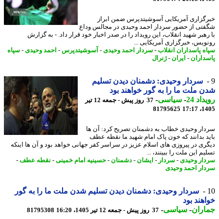
گزاری آمریکایی آسوشیتدپرس ضمن ابراز
تی از حضور سردار احمد وحیدی در مجالس وداع
رهبر شهید انقلاب، این رویداد را در صدر اخبار خود قرار داد. - به گزارش
ویس، خبرگزاری آمریکایی ...
ه پاسداران انقلاب
-
سردار احمد وحیدی
-
آسوشیتدپرس
-
احمد وحیدی
-
سپاه
داران
-
ایران
-
ژنرال
سردار وحیدی: دشمنان دیدن تسلیم
 ملت ما را به گور خواهند بود
اد 24
-
سیاسی
-
37 روز پیش - جمعه 12 تیر
81795625
1405
ار وحیدی خطاب به دشمنان تصریح کرد: آن ها
د بدانند که خون پاک امام شهید ما نقطه عطف
ری در پیروزی های اسلام عزیز در سراسر کفر جهانی خواهد بود و آن ها اینکه
م این ملت را ببینند، ...
ار وحیدی
-
سردار
-
ایشان
-
دشمنان
-
حسینیه امام خمینی
-
نقطه عطف
-
ار احمد وحیدی
سردار وحیدی: دشمنان دیدن تسلیم شدن ملت ما را به گور
هند بود
اران
-
سیاسی
-
37 روز پیش - جمعه 12 تیر 1405، 16:20
81795308