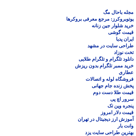
ه باحال مگ
وبروکرز: مرجع معرفی بروکرها
د شلوار جین زنانه
مت گوشی
ان پدیا
احی سایت در مشهد
 نوزاد
لود تلگرام و تلگرام طلایی
د ممبر تلگرام بدون ریزش
اری
شگاه لوله و اتصالات
 زنده جام جهانی
مت طلا دست دوم
ر اچ پی
ره وین تک
ت دلار امروز
زش ارز دیجیتال در تهران
ت بار
رین طراحی سایت یزد