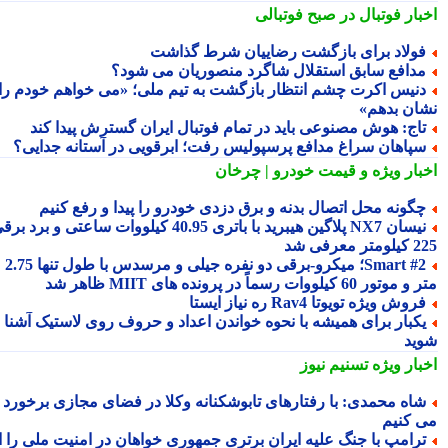
بار فوتبال در صبح فوتبالی
ولاد برای بازگشت رضاییان شرط گذاشت
دافع سابق استقلال شاگرد منصوریان می شود؟
نیس اکرت چشم انتظار بازگشت به تیم ملی؛ «می خواهم خودم را
ان بدهم»
اج: هوش مصنوعی باید در تمام فوتبال ایران گسترش پیدا کند
پاهان سراغ مدافع پرسپولیس رفت؛ ابرقویی در آستانه جدایی؟
بار ویژه
و قیمت خودرو | چرخان
گونه محل اتصال بدنه و برق دزدی خودرو را پیدا و رفع کنیم
نیسان NX7 پلاگین هیبرید با باتری 40.95 کیلووات ساعتی و برد برقی
 معرفی شد
Smart #2؛ میکرو-برقی دو نفره جیلی و مرسدس با طول تنها 2.75
ور 60 کیلووات رسماً در پرونده های MIIT ظاهر شد
روش ویژه تویوتا Rav4 ره نیاز ایستا
کبار برای همیشه با نحوه خواندن اعداد و حروف روی لاستیک آشنا
ید
بار ویژه
تسنیم نیوز
اه محمدی: با رفتارهای تابوشکنانه وکلا در فضای مجازی برخورد
 کنیم
رامپ با جنگ علیه ایران برتری جمهوری خواهان در امنیت ملی را از