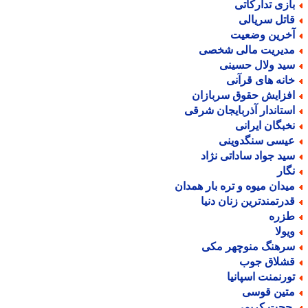
ازی تدارکاتی
اتل سریالی
خرین وضعیت
دیریت مالی شخصی
ید ولال حسینی
انه های قرآنی
فزایش حقوق سربازان
ستاندار آذربایجان شرقی
خبگان ایرانی
یسی سنگدوینی
ید جواد ساداتی نژاد
گار
یدان میوه و تره بار همدان
درتمندترین زنان دنیا
زره
یولا
رهنگ منوچهر مکی
شلاق جوب
ورنمنت اسپانیا
تین قوسی
جت کریمی