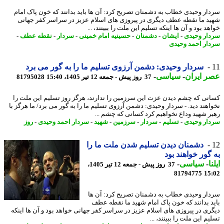
ار وحیدی خطاب به دشمنان تصریح کرد: آن ها باید بدانند که خون پاک امام
د ما نقطه عطف دیگری در پیروزی های اسلام عزیز در سراسر کفر جهانی
د بود و آن ها اینکه تسلیم این ملت را ببینند، ...
ار وحیدی
-
ایشان
-
دشمنان
-
حسینیه امام خمینی
-
سردار
-
نقطه عطف
-
ار احمد وحیدی
سردار وحیدی: دشمن آرزوی تسلیم ما را به گور می برد
 ایران
-
سیاسی
-
37 روز پیش - جمعه 12 تیر 1405، 15:40
81795028
نی که چشم دیدن عزت این سرزمین را ندارند، هرگز روز تسلیم این ملت را
اهند دید. - سردار وحیدی: دشمن آرزوی تسلیم ما را به گور می برد/ ما هرگز با
ر شهید وداع نخواهیم کرد کسانی که چشم ...
ار وحیدی
-
تسلیم
-
سردار
-
سرزمین
-
شهید
-
سردار احمد وحیدی
-
روز
دشمنان دیدن تسلیم شدن ملت ما را
گور خواهند بود
ا
-
سیاسی
-
37 روز پیش - جمعه 12 تیر 1405،
81794775
15
ار وحیدی خطاب به دشمنان تصریح کرد: آن ها
د بدانند که خون پاک امام شهید ما نقطه عطف
ری در پیروزی های اسلام عزیز در سراسر کفر جهانی خواهد بود و آن ها اینکه
م این ملت را ببینند، ...