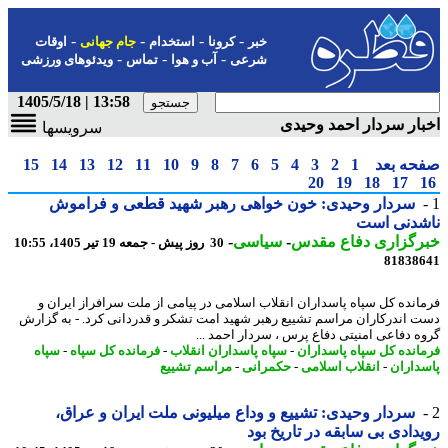
-
-
-
-
خبر
کرونا
استخدام
جام جهانی
اوقات
-
-
-
شرعی
آب و هوا
تماس
ویدئوهای ورزشی
13:58 | 1405/5/18
ار سردار احمد وحیدی
سرویسها
حه بعد
1
2
3
4
5
6
7
8
9
10
11
12
13
14
15
20
19
18
17
سردار وحیدی: خون خواهی رهبر شهید قطعی و فراموش
شدنی است
رگزاری دفاع مقدس
-
سیاسی
-
30 روز پیش - جمعه 19 تیر 1405، 10:55
81838
انده کل سپاه پاسداران انقلاب اسلامی در پیامی از ملت سرافراز ایران و
 اندرکاران مراسم تشییع رهبر شهید امت تشکر و قدردانی کرد. - به گزارش
ه دفاعی امنیتی دفاع پرس ، سردار احمد ...
انده کل سپاه پاسداران
-
سپاه پاسداران انقلاب
-
فرمانده کل سپاه
-
سپاه
داران
-
انقلاب اسلامی
-
حکمرانی
-
مراسم تشییع
سردار وحیدی: تشییع و وداع میلیونی ملت ایران و عراق،
دادی بی سابقه در تاریخ بود