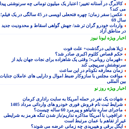
الابرگ در آستانه تغییر؛ اعتبار یک میلیون تومانی چه سرنوشتی پیدا
 کند؟
عکس| سفر زمان؛ چهره فتحعلی اویسی در 45 سالگی در یک فیلم؛
 69
اردات خودرو گران تر شد/ جهش گواهی اسقاط و محدودیت جدید
 مناطق آزاد
بار ویژه
ایونا نیوز
یلا هدایی درگذشت+ علت فوت
کم قصاص کلثوم اکبری صادر شد؟
قهرمان روبانی»؛ وقتی یک شاهزاده برای نجات جهان باید از
نوشتش سرپیچی کند
مان معارفه نکونام در این ساعت
وافت مجلس با سازوکار ضبط اموال و دارایی های عاملان جنایات
ن المللی
بار ویژه
روز نو
هادت یک نفر در حمله آمریکا به سایت راداری کرمان
رایط ثبت نام فروش فوری خودرو های وارداتی مرداد 1405
اجرای ساره نتانیاهو و پیرمرد 60 ساله چیست؟
راقچی: با آمریکا مذاکره نداریم/باز شدن تنگه هرمز به شرایطی
ر از تفاهم با عمان مرتبط است
یگل برقی و هیبریدی چه زمانی عرضه می شوند؟