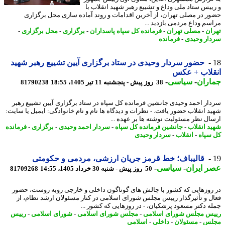
ییس ستاد ملی وداع و تشییع رهبر شهید انقلاب با
ر در مصلی تهران، از آخرین اقدامات و روند آماده سازی محل برگزاری
سم وداع مردمی بازدید ...
ان
-
مصلی تهران
-
فرمانده کل سپاه پاسداران
-
برگزاری
-
محل برگزاری
-
ار وحیدی
-
فرمانده
حضور سردار وحیدی در ستاد برگزاری آیین تشییع رهبر شهید
قلاب + عکس
اران
-
سیاسی
-
38 روز پیش - پنجشنبه 11 تیر 1405، 18:55
81790238
ار احمد وحیدی جانشین فرمانده کل سپاه در ستاد برگزاری آیین تشییع رهبر
د انقلاب حضور یافت. - نظرات و دیدگاه ها نام و نام خانوادگی: ایمیل یا سایت:
ال نظر مسئولیت نوشته ها بر عهده ...
د انقلاب
-
جانشین فرمانده کل سپاه
-
سردار احمد وحیدی
-
برگزاری
-
فرمانده
سپاه
-
انقلاب
-
سردار وحیدی
قالیباف؛ خط قرمز جریان ارزشی، مردمی و حکومتی
 ایران
-
سیاسی
-
50 روز پیش - شنبه 30 خرداد 1405، 14:55
81709268
روزهایی که کشور با چالش های گوناگون داخلی و خارجی روبه روست، حضور
ل و تأثیرگذار رییس مجلس شورای اسلامی در کنار مسئولان ارشد نظام، از
ه دکتر مسعود پزشکیان، - در روزهایی که کشور ...
س مجلس شورای اسلامی
-
مجلس شورای اسلامی
-
شورای اسلامی
-
رییس
لس
-
مسئولان
-
داخلی
-
اسلامی