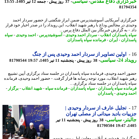
رگزاری دفاع مقدس
-
سیاسی
-
37 روز پیش - جمعه 12 تیر 1405، 13:55
81794
گزاری آمریکایی آسوشیتدپرس ضمن ابراز شگفتی از حضور سردار احمد
دی در مجالس وداع با رهبر شهید انقلاب، این رویداد را در صدر اخبار خود قرار
. - به گزارش خبرنگار بین الملل دفاع پرس ...
ه پاسداران انقلاب
-
سردار احمد وحیدی
-
آسوشیتدپرس
-
احمد وحیدی
-
سپاه
داران
-
ایران
-
فرمانده سپاه پاسداران
اولین تصاویر از سردار احمد وحیدی پس از جنگ
اد 24
-
سیاسی
-
38 روز پیش - پنجشنبه 11 تیر 1405، 19:57
81790544
ر احمد وحیدی، فرمانده سپاه پاسداران در جلسه ستاد برگزاری آیین تشییع
ر شهید انقلاب، مورد توجه رسانه ها قرار گرفت. - حضور احمد وحیدی، فرمانده
ه پاسداران در جلسه ستاد برگزاری ...
انده سپاه پاسداران
-
سپاه پاسداران
-
فرمانده سپاه
-
شهید انقلاب
-
برگزار
-
د وحیدی
-
پاسداران
تجلیل عارف از سردار وحیدی |
یات بادید میدانی از مصلی تهران
بتر
-
سیاسی
-
38 روز پیش - پنجشنبه 11 تیر
81790504
1405
گزارش همشهری آنلاین، معاون اول رییس جمهور