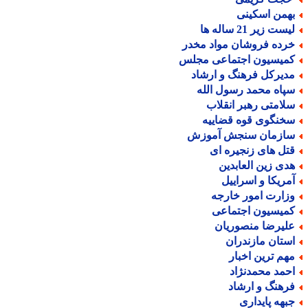
همن اسکینی
ست زیر 21 ساله ها
رده فروشان مواد مخدر
میسیون اجتماعی مجلس
دیرکل فرهنگ و ارشاد
پاه محمد رسول الله
لامتی رهبر انقلاب
خنگوی قوه قضاییه
ازمان سنجش آموزش
تل های زنجیره ای
دی زین العابدین
مریکا و اسراییل
زارت امور خارجه
میسیون اجتماعی
لیرضا منصوریان
ستان مازندران
هم ترین اخبار
حمد محمدنژاد
رهنگ و ارشاد
بهه پایداری