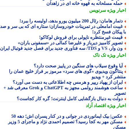
مله مسلحانه به قهوه خانه ای در زاهدان
بار ویژه
سرنویس
تمار هامان: رئال 200 میلیون یورو بدهد، اولیسه را ببرد!
یبت امامعلی در تمرینات خودروسازان/ ستاره ای که بی سر و صدا
 پیکان فسخ کرد!
یمت غیرمنتظره ناپولی برای فروش لوکاکو!
صویر کامبیز دیرباز و علیرضا کمالی در «سمفونی باران»
وار، VS و TDS/ سه فناوری جدید برای فصل جدید فوتبال ایران
بار ویژه
تک ناک
یا وقوع سیلاب های سنگین در پاییز صحت دارد؟
نتاگون ویدیوی «گوی های سرد» مرموز بر فراز خلیج عمان را
تشر کرد + ویدیو
یران از پهپاد ریپر و هرمس چه اطلاعاتی به دست می آورد؟
ساعت هوشمند رولمی مجهز به ChatGPT و Grok معرفی شد +
ویر
ولت به دنبال بازگشایی کامل اینترنت؛ گره کار کجاست؟
بار ویژه
اقتصاد آزاد
کس| بیک ایمانوردی در جوانی و در کنار پسران اش؛ دهه 50
مسکن مهر به کجا رسید؟ تصمیم احمدی نژاد و ماجرای 5 وزیر
کن