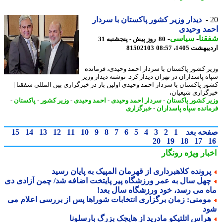
دیدار وزیر کشور پاکستان با سردار
د وحیدی
نا
-
سیاسی
-
80 روز پیش - پنجشنبه 31
شت 1405، 08:57
81502103
ر کشور پاکستان با سردار احمد وحیدی، فرمانده
ه پاسداران در تهران دیدار کرد. نوشته دیدار وزیر
ر پاکستان با سردار احمد وحیدی اولین بار در خبرگزاری بین المللی شفقنا |
گزاری شیعیان،
ر کشور پاکستان
-
سردار احمد وحیدی
-
احمد وحیدی
-
وزیر کشور
-
پاکستان
-
انده سپاه پاسداران
-
خبرگزاری
حه بعد
1
2
3
4
5
6
7
8
9
10
11
12
13
14
15
20
19
18
17
بار ویژه
رونگار
رونده کلاهبرداری از قهرمان المپیک به پایان رسید
هل سال به عمر ورزشگاه پیر پایتخت اضافه شد/ چمن آزادی دی
ه می رسد، خود ورزشگاه سال بعد!
ومنی: زمان برگزاری انتخابات شوراها پس از بررسی اعلام می
د
راس اتلتیکو مادرید از هایجک بزرگ بارسلونا