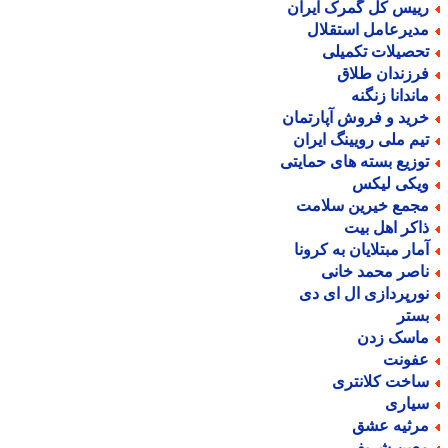
ییس کل گمرک ایران
دیرعامل استقلال
حصیلات تکمیلی
رزندان طلاق
اندانا زنگنه
رید و فروش آپارتمان
یم ملی رویینگ ایران
وزیع بسته های حمایتی
یکی لیکس
جمع خیرین سلامت
اکر اهل بیت
مار مبتلایان به کرونا
اصر محمد خانی
ورپردازی ال ای دی
ستر
اسک زدن
فونت
اخت کلانتری
یاری
رثیه عشق
عین شریفی