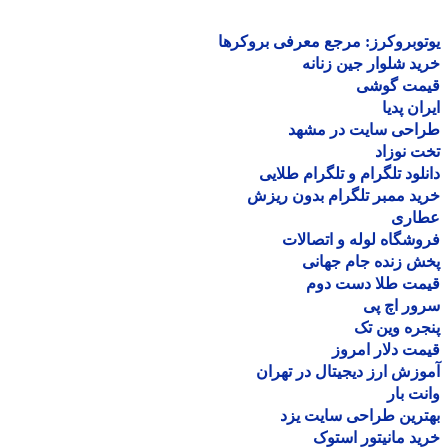
وبروکرز: مرجع معرفی بروکرها
د شلوار جین زنانه
مت گوشی
ان پدیا
احی سایت در مشهد
 نوزاد
لود تلگرام و تلگرام طلایی
د ممبر تلگرام بدون ریزش
اری
شگاه لوله و اتصالات
 زنده جام جهانی
مت طلا دست دوم
ر اچ پی
ره وین تک
ت دلار امروز
زش ارز دیجیتال در تهران
ت بار
رین طراحی سایت یزد
د مانیتور استوک