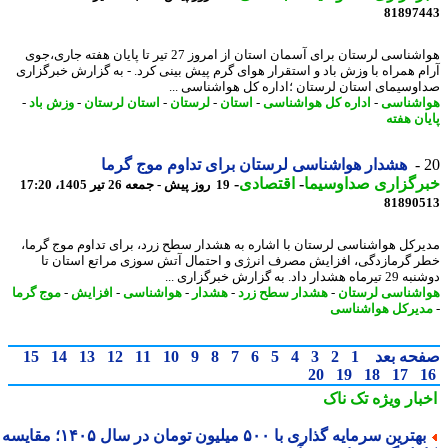
81897
هواشناسی لرستان برای آسمان استان از امروز 27 تیر تا پایان هفته جاری،جوی
م همراه با وزش باد و استقرار هوای گرم پیش بینی کرد. - به گزارش خبرگزاری
وسیمای استان لرستان ؛اداره کل هواشناسی ...
شناسی
-
اداره کل هواشناسی
-
استان
-
لرستان
-
استان لرستان
-
وزش باد
-
ان هفته
هشدار هواشناسی لرستان برای تداوم موج گرما
رگزاری صداوسیما
-
اقتصادی
-
19 روز پیش - جمعه 26 تیر 1405، 17:20
81890
رکل هواشناسی لرستان با اشاره به هشدار سطح زرد، برای تداوم موج گرما،
 گرمازدگی، افزایش مصرف انرژی و احتمال آتش سوزی مراتع استان تا
ار داد. به گزارش خبرگزاری ...
شناسی لرستان
-
هشدار سطح زرد
-
هشدار
-
هواشناسی
-
افزایش
-
موج گرما
یرکل هواشناسی
حه بعد
1
2
3
4
5
6
7
8
9
10
11
12
13
14
15
20
19
18
17
بار ویژه
تک ناک
بهترین سرمایه گذاری با ۵۰۰ میلیون تومان در سال ۱۴۰۵؛ مقایسه