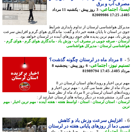
رف آب و برق
نا
-
اجتماعی
-
3 روز پیش - یکشنبه 11 مرداد
82009986
1405
رکل هواشناسی لرستان از تداوم پایداری شرایط
 در استان تا پایان هفته خبر داد و گفت: ماندگاری هوای گرم و افزایش سرعت
 باد، مهم ترین پدیده های جوی روزهای آینده در لرستان خواهد بود. ...
تان
-
صرفه جویی در مصرف آب
-
وزش باد
-
ماندگاری هوای گرم
-
هوای گرم
-
شناسی لرستان
-
مدیرکل هواشناسی
8 مرداد ماه در لرستان چگونه گذشت؟
یم نیوز
-
اجتماعی
-
6 روز پیش - پنجشنبه 8
1، 17:45
81989794
مهم ترین اخبار و رویدادهای استان لرستان در 8
اد ماه از نظر شما می گذرد. - مهم ترین اخبار و
رویدادهای استان لرستان در 8 مرداد ماه از نظر شما
گذرد. منتشرشده در دیگر رسانه های لرستان عبارتند از :
تان
-
استان لرستان
-
استان
-
اواسط هفته
-
هفته آینده
-
مهم ترین اخبار
-
مهم
ن
افزایش سرعت وزش باد و کاهش
ی دما از روزهای پایانی هفته در لرستان
نا
-
اجتماعی
-