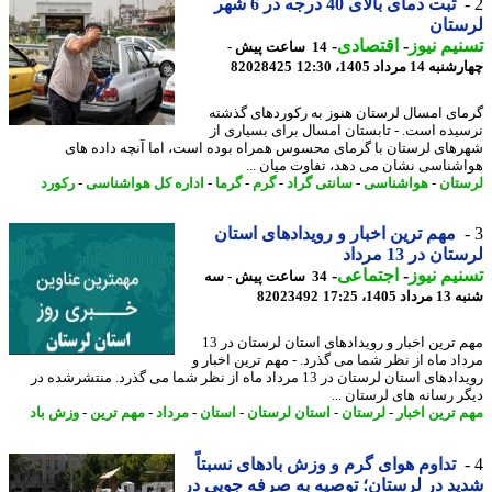
ثبت دمای بالای 40 درجه در 6 شهر
ستان
یم نیوز
-
اقتصادی
-
14 ساعت پیش -
14 مرداد 1405، 12:30
82028425
ای امسال لرستان هنوز به رکوردهای گذشته
یده است. - تابستان امسال برای بسیاری از
های لرستان با گرمای محسوس همراه بوده است، اما آنچه داده های
شناسی نشان می دهد، تفاوت میان ...
تان
-
هواشناسی
-
سانتی گراد
-
گرم
-
گرما
-
اداره کل هواشناسی
-
رکورد
مهم ترین اخبار و رویدادهای استان
ان در 13 مرداد
یم نیوز
-
اجتماعی
-
34 ساعت پیش - سه
1405، 17:25
82023492
مهم ترین اخبار و رویدادهای استان لرستان در 13
اد ماه از نظر شما می گذرد. - مهم ترین اخبار و
رویدادهای استان لرستان در 13 مرداد ماه از نظر شما می گذرد. منتشرشده در
ر رسانه های لرستان ...
 ترین اخبار
-
لرستان
-
استان لرستان
-
استان
-
مرداد
-
مهم ترین
-
وزش باد
تداوم هوای گرم و وزش بادهای نسبتاً
د در لرستان؛ توصیه به صرفه جویی در