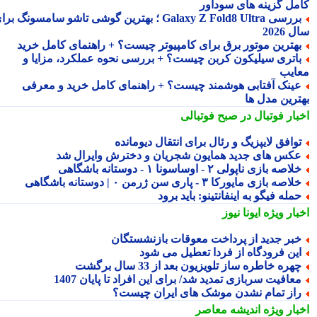
مل گزینه های سودآور
بررسی Galaxy Z Fold8 Ultra ؛ بهترین گوشی تاشو سامسونگ برای
2026
هترین موتور برق برای کامپیوتر چیست؟ + راهنمای کامل خرید
اتری سیلیکون کربن چیست؟ + بررسی نحوه عملکرد، مزایا و
ایب
ینک آفتابی هوشمند چیست؟ + راهنمای کامل خرید و معرفی
ترین مدل ها
بار فوتبال در صبح فوتبالی
وافق لایپزیگ و رئال برای انتقال دیومانده
کس های جدید همایون شجریان و دخترش وایرال شد
لاصه بازی ناپولی ۲ - اوساسونا ۱ - دوستانه باشگاهی
لاصه بازی مایورکا ۳ - پاری سن ژرمن ۰ | دوستانه باشگاهی
مله فیگو به اینفانتینو: باید برود
بار ویژه
ایونا نیوز
بر جدید از پرداخت معوقات بازنشستگان
ین فرودگاه از فردا تعطیل می شود
هره خاطره ساز تلویزیون بعد از 33 سال برگشت
عافیت سربازی تمدید شد/ برای این افراد تا پایان 1407
از تمام نشدن موشک های ایران چیست؟
بار ویژه
اندیشه معاصر