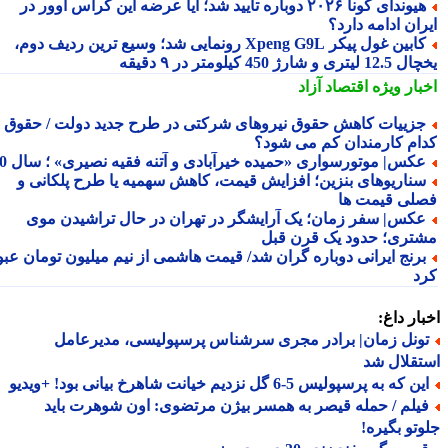
هیوندای کونا ۲۰۲۶ دوباره تأیید شد؛ آیا عرضه این کراس اوور در
ان ادامه دارد؟
کابین غول پیکر Xpeng G9L رونمایی شد؛ وسیع ترین ردیف دوم،
ری و شارژ 450 کیلومتر در ۹ دقیقه
بار ویژه
اقتصاد آزاد
زییات کاهش حقوق نیروهای شرکتی در طرح جدید دولت / حقوق
ام کارمندان کم می شود؟
کس| موتورسواری «حمیده خیرآبادی و آتنه فقیه نصیری» ؛ سال 70
ناریوهای بنزین؛ افزایش قیمت، کاهش سهمیه یا طرح پلکانی و
لی قیمت ها
کس| سفر زمان؛ یک آرایشگر در تهران در حال تراشیدن موی
تری؛ حدود یک قرن قبل
رنج ایرانی دوباره گران شد/ قیمت هاشمی از نیم میلیون تومان عبور
د
ار داغ:
ونل زمان| برادر مجری سرشناس پرسپولیسی، مدیرعامل
قلال شد
 که به پرسپولیس 5-6 گل نزدیم خیانت شاهرخ بیانی بود! +ویدیو
یلم / حمله قیصر به همسر بیژن مرتضوی: اون شوهرت باید
تو بگیره!