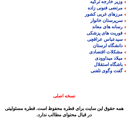
زیر خارجه ترکیه
رتضی فنونی زاده
رزهای غربی کشور
رپرستان خانوار
سانه های معاند
وریت های پزشکی
یدعباس عراقچی
انشگاه لرستان
شکلات اقتصادی
یلاد میداوودی
اشگاه استقلال
فت وگوی تلفنی
نسخه اصلی
مه حقوق این سایت برای قطره محفوظ است. قطره مسئولیتی
در قبال محتوای مطالب ندارد.