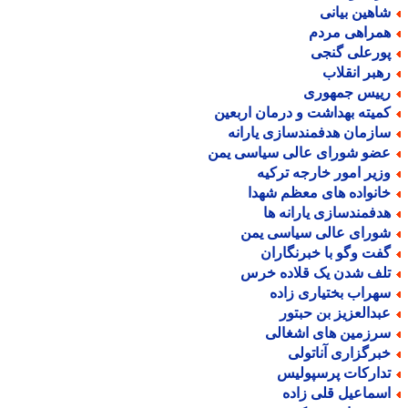
اهین بیانی
مراهی مردم
ورعلی گنجی
هبر انقلاب
ییس جمهوری
میته بهداشت و درمان اربعین
ازمان هدفمندسازی یارانه
ضو شورای عالی سیاسی یمن
زیر امور خارجه ترکیه
انواده های معظم شهدا
دفمندسازی یارانه ها
ورای عالی سیاسی یمن
فت وگو با خبرنگاران
لف شدن یک قلاده خرس
هراب بختیاری زاده
بدالعزیز بن حبتور
رزمین های اشغالی
برگزاری آناتولی
دارکات پرسپولیس
سماعیل قلی زاده