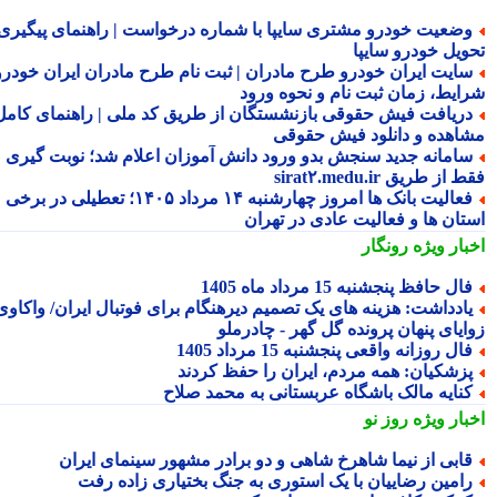
ضعیت خودرو مشتری سایپا با شماره درخواست | راهنمای پیگیری
ویل خودرو سایپا
ایت ایران خودرو طرح مادران | ثبت نام طرح مادران ایران خودرو،
ایط، زمان ثبت نام و نحوه ورود
ریافت فیش حقوقی بازنشستگان از طریق کد ملی | راهنمای کامل
اهده و دانلود فیش حقوقی
امانه جدید سنجش بدو ورود دانش آموزان اعلام شد؛ نوبت گیری
از طریق sirat۲.medu.ir
فعالیت بانک ها امروز چهارشنبه ۱۴ مرداد ۱۴۰۵؛ تعطیلی در برخی
تان ها و فعالیت عادی در تهران
بار ویژه
رونگار
ال حافظ پنجشنبه 15 مرداد ماه 1405
ادداشت: هزینه های یک تصمیم دیرهنگام برای فوتبال ایران/ واکاوی
ایای پنهان پرونده گل گهر - چادرملو
ال روزانه واقعی پنجشنبه 15 مرداد 1405
زشکیان: همه مردم، ایران را حفظ کردند
نایه مالک باشگاه عربستانی به محمد صلاح
بار ویژه
روز نو
ابی از نیما شاهرخ شاهی و دو برادر مشهور سینمای ایران
امین رضاییان با یک استوری به جنگ بختیاری زاده رفت