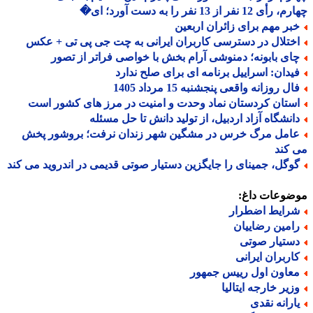
 12 نفر از 13 نفر را به دست آورد؛ ای�
بر مهم برای زائران اربعین
ختلال در دسترسی کاربران ایرانی به چت جی پی تی + عکس
ای بابونه؛ دمنوشی آرام بخش با خواصی فراتر از تصور
یدان: اسراییل برنامه ای برای صلح ندارد
ل روزانه واقعی پنجشنبه 15 مرداد 1405
ستان کردستان نماد وحدت و امنیت در مرز های کشور است
انشگاه آزاد اردبیل، از تولید دانش تا حل مسئله
امل مرگ خرس در مشگین شهر زندان نرفت؛ بروشور پخش
کند
وگل، جمینای را جایگزین دستیار صوتی قدیمی در اندروید می کند
ضوعات داغ:
رایط اضطرار
امین رضاییان
ستیار صوتی
اربران ایرانی
عاون اول رییس جمهور
زیر خارجه ایتالیا
ارانه نقدی