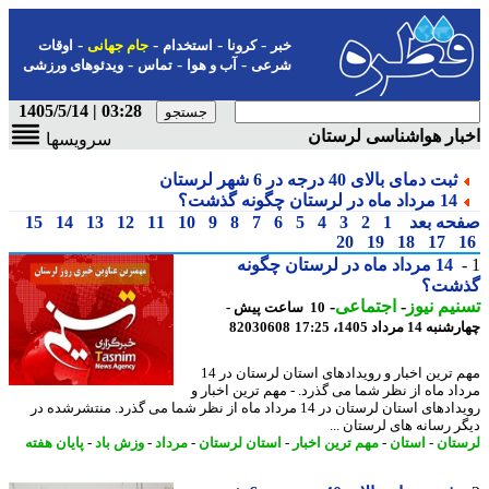
-
-
-
-
خبر
کرونا
استخدام
جام جهانی
اوقات
-
-
-
شرعی
آب و هوا
تماس
ویدئوهای ورزشی
03:28 | 1405/5/14
ار هواشناسی لرستان
سرویسها
ثبت دمای بالای 40 درجه در 6 شهر لرستان
14 مرداد ماه در لرستان چگونه گذشت؟
حه بعد
1
2
3
4
5
6
7
8
9
10
11
12
13
14
15
20
19
18
17
14 مرداد ماه در لرستان چگونه
شت؟
یم نیوز
-
اجتماعی
-
10 ساعت پیش -
14 مرداد 1405، 17:25
82030608
مهم ترین اخبار و رویدادهای استان لرستان در 14
اد ماه از نظر شما می گذرد. - مهم ترین اخبار و
رویدادهای استان لرستان در 14 مرداد ماه از نظر شما می گذرد. منتشرشده در
ر رسانه های لرستان ...
تان
-
استان
-
مهم ترین اخبار
-
استان لرستان
-
مرداد
-
وزش باد
-
پایان هفته