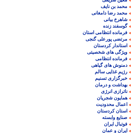
حمد بن نایف
حمد رضا دامغانی
اهرخ بیانی
وسفند زنده
رمانده انتظامی استان
رتضی پورعلی گنجی
ستاندار کردستان
یژگی های شخصیتی
رمانده انتظامی
منوش های گیاهی
ژیم غذایی سالم
برگزاری تسنیم
هداشت و درمان
اترازی انرژی
مایون شجریان
عمال محدودیت
ستان کردستان
نایع وابسته
وتبال ایران
یران و عمان