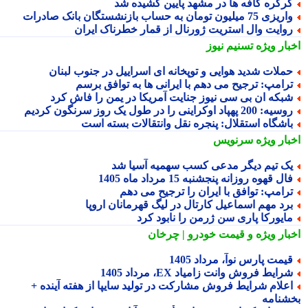
رکره کافه ها در مشهد پایین کشیده شد
یزی 75 میلیون تومان به حساب بازنشستگان بانک صادرات
وایت وال استریت ژورنال از قمار خطرناک ایران
بار ویژه
تسنیم نیوز
ملات شدید هوایی و توپخانه ای اسراییل در جنوب لبنان
رامپ: ترجیح می دهم با ایرانی ها به توافق برسم
بکه ان بی سی نیوز جنایت آمریکا در یمن را فاش کرد
یه: 200 پهپاد اوکراینی را در طول یک روز سرنگون کردیم
اشگاه استقلال: پنجره نقل وانتقالات بسته است
بار ویژه
سرنویس
ک تیم دیگر مدعی کسب سهمیه آسیا شد
ال قهوه روزانه پنجشنبه 15 مرداد ماه 1405
رامپ: توافق با ایران را ترجیح می دهم
رد مهم اسماعیل کارتال در لیگ قهرمانان اروپا
ایورکا پاری سن ژرمن را نابود کرد
بار ویژه
و قیمت خودرو | چرخان
یمت پارس نوآ، مرداد 1405
رایط فروش وانت زامیاد EX، مرداد 1405
علام شرایط فروش مشارکت در تولید سایپا از هفته آینده +
شنامه