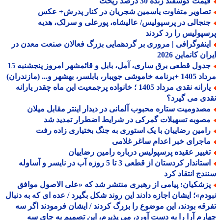
مت گوسفند زنده 30 درصد ریخت
صاویر متفاوت یاسمین شجریان در کنار پدرش+ عکس
نجالی در پرسپولیس/ عالیشاه، پورعلی و سرلک، هدیه
پولیس را رد کردند
ینفوگرافی | مروری بر گردهمایی بزرگ فعالان صنعت معدن در
ن کانماین 2026
جدول قطعی برق ساری، آمل، بابل و قائمشهر امروز پنجشنبه 15
جویبار، بابلسر، بهشهر و... (مازندران)
یارانه نقدی مرداد 1405 ؛ خانواده پرجمعیت این ماه چقدر یارانه
ی می گیرد؟
صدومیت ستاره محبوب آلمانی در دیدار اینتر مقابل میلان
صوبه تسهیلات گمرکی در شرایط اضطرار تمدید شد
امین رضاییان با یک استوری به جنگ بختیاری زاده رفت
اجرای خبر اعدام ساغر غلامی
غییر عقیده پرسپولیس درباره رامین رضاییان
استاندار کردستان از قطعی 3 تا 5 روزه آب در نایسر و آساوله
دج انتقاد کرد
زشکیان: پیامی از رهبری منتشر شد که «علی الاصول موافق
دم»؛ ایشان اجازه دادند این روند شکل بگیرد / عده ای که به دنبال
قه بودند، این موضوع را بزرگ کردند / ایشان فرمودند اگر سه
رم آرا را به دست آورد، می پذیرم، این تصمیم به جای سه