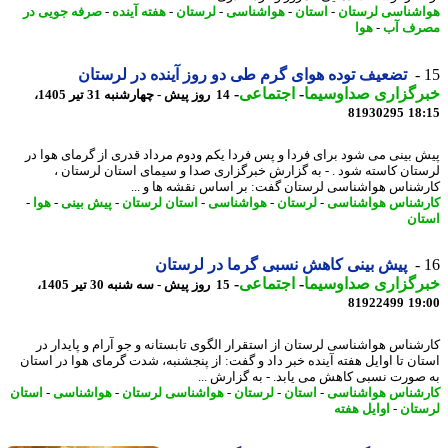
شناسی لرستان
-
استان
-
هواشناسی
-
لرستان
-
هفته آینده
-
صرفه جویی در
رف آب
-
هوا
تضعیف توده هوای گرم طی دو روز آینده در لرستان
رگزاری صداوسیما
-
اجتماعی
-
14 روز پیش - چهارشنبه 31 تیر 1405،
81930295
18
 بینی می شود برای فردا و پس فردا یکم ودوم مرداد قدری از گرمای هوا در
تان کاسته شود . - به گزارش خبرگزاری صدا و سیمای استان لرستان ،
شناس هواشناسی لرستان گفت: بر اساس نقشه ها و ...
شناس هواشناسی
-
لرستان
-
هواشناسی
-
استان لرستان
-
پیش بینی
-
هوا
-
ان
پیش بینی کاهش نسبی گرما در لرستان
رگزاری صداوسیما
-
اجتماعی
-
15 روز پیش - سه شنبه 30 تیر 1405،
81922499
19
شناس هواشناسی لرستان از استقرار الگوی تابستانه و جو آرام و پایدار در
ان تا اوایل هفته آینده خبر داد و گفت: از پنجشنبه، شدت گرمای هوا در استان
صورت نسبی کاهش می یابد. - به گزارش ...
شناس هواشناسی
-
استان
-
لرستان
-
هواشناسی لرستان
-
هواشناسی
-
استان
تان
-
اوایل هفته