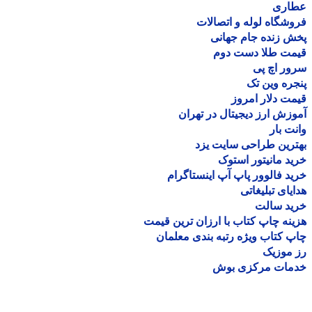
اری
شگاه لوله و اتصالات
 زنده جام جهانی
مت طلا دست دوم
ر اچ پی
ره وین تک
ت دلار امروز
زش ارز دیجیتال در تهران
ت بار
رین طراحی سایت یزد
د مانیتور استوک
د فالوور پاپ آپ اینستاگرام
یای تبلیغاتی
ید سالت
نه چاپ کتاب با ارزان ترین قیمت
 کتاب ویژه رتبه بندی معلمان
موزیک
مات مرکزی بوش