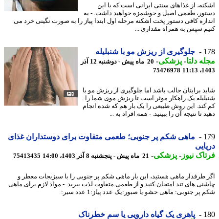
نه، از غذاهای سنتی ایرانی است که با این
ور، طعمی اصیل و خوشمزه خواهید داشت. - به
ازه کافی دستور پخت اشکنه مرحله اول ابتدا پیاز را به صورت نگینی خرد می
م سپس به همراه مقداری ...
1
جلوگیری از ریزش مو با شنبلیله
ه دلتا
-
پزشکی
-
20 ماه پیش - دوشنبه 12 آذر
75476978
1403
د برایتان جالب باشد اما جلوگیری از ریزش مو با
لیله یک راهکار موثر است تا ریزش موی شما را
کند. این روش طبیعی را یک بار هم که شده انجام
 تا نتیجه آن را ببینید. - همه افراد به ...
1
ماهی شکم پر جنوبی؛ طعمی متفاوت برای دوستداران غذای
ایی
اک نیوز
-
پزشکی
-
21 ماه پیش - پنجشنبه 8 آذر 1403، 14:00
75413435
 طرفدار ماهی هستید، این بار ماهی شکم پر جنوبی را با سبزیجات معطر و
نی های تند امتحان کنید و از طعمی متفاوت لذت ببرید. - مواد لازم برای ماهی
پر جنوبی: ماهی حشو یا صبور:یک عدد پیاز:1 عدد سیر:
1
پاهری یک گیاه دارویی یا سم خطرناک