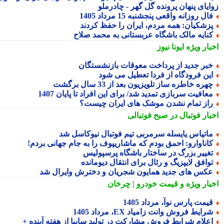
ایای پنهان پرونده گل گهر - چادرملو
ال روزانه واقعی پنجشنبه 15 مرداد 1405
زشکیان: همه مردم، ایران را حفظ کردند
نایه مالک باشگاه عربستانی به محمد صلاح
بار ویژه
ایونا نیوز
بر جدید از پرداخت معوقات بازنشستگان
ین فرودگاه از فردا تعطیل می شود
هره خاطره ساز تلویزیون بعد از 33 سال برگشت
عافیت سربازی تمدید شد/ برای این افراد تا پایان 1407
از تمام نشدن موشک های ایران چیست؟
بار فوتبال در صبح فوتبالی
اتیاس یایسله سرمربی تیم فوتبال نیوکاسل شد
اناوارو: احمق بودم که ماشاریپوف را به جام جهانی بردم!
غییر بزرگ در ساختار باشگاه پرسپولیس
وافق لایپزیگ و رئال برای انتقال دیومانده
کس های جدید همایون شجریان و دخترش وایرال شد
بار ویژه
و قیمت خودرو | چرخان
یمت پارس نوآ، مرداد 1405
رایط فروش وانت زامیاد EX، مرداد 1405
علام شرایط فروش مشارکت در تولید سایپا از هفته آینده +