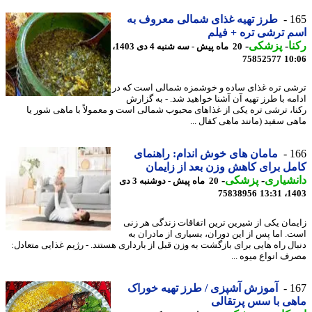
1
طرز تهیه غذای شمالی معروف به
 ترشی تره + فیلم
ا
-
پزشکی
-
20 ماه پیش - سه شنبه 4 دی 1403،
75852577
10
ی تره غذای ساده و خوشمزه شمالی است که در
مه با طرز تهیه آن آشنا خواهید شد. - به گزارش
ا، ترشی تره یکی از غذاهای محبوب شمالی است و معمولاً با ماهی شور یا
ی سفید (مانند ماهی کفال ...
1
مامان های خوش اندام: راهنمای
ل برای کاهش وزن بعد از زایمان
شیاری
-
پزشکی
-
20 ماه پیش - دوشنبه 3 دی
75838956
1403
مان یکی از شیرین ترین اتفاقات زندگی هر زنی
. اما پس از این دوران، بسیاری از مادران به
ال راه هایی برای بازگشت به وزن قبل از بارداری هستند. - رژیم غذایی متعادل:
ف انواع میوه ...
1
آموزش آشپزی / طرز تهیه خوراک
ی با سس پرتقالی