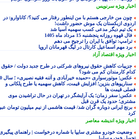
بار ویژه
سرنویس
ون من خارجی هستم با من اینطور رفتار می کنید؟/ کاناوارو: در
دوی ازبکستان یک موش حضور داشت!
ک تیم دیگر مدعی کسب سهمیه آسیا شد
ال قهوه روزانه پنجشنبه 15 مرداد ماه 1405
رامپ: توافق با ایران را ترجیح می دهم
رد مهم اسماعیل کارتال در لیگ قهرمانان اروپا
بار ویژه
اقتصاد آزاد
زییات کاهش حقوق نیروهای شرکتی در طرح جدید دولت / حقوق
ام کارمندان کم می شود؟
کس| موتورسواری «حمیده خیرآبادی و آتنه فقیه نصیری» ؛ سال 70
ناریوهای بنزین؛ افزایش قیمت، کاهش سهمیه یا طرح پلکانی و
لی قیمت ها
کس| سفر زمان؛ یک آرایشگر در تهران در حال تراشیدن موی
تری؛ حدود یک قرن قبل
رنج ایرانی دوباره گران شد/ قیمت هاشمی از نیم میلیون تومان عبور
د
بار ویژه
اندیشه معاصر
ضعیت خودرو مشتری سایپا با شماره درخواست | راهنمای پیگیری
ویل خودرو سایپا