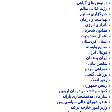
منوش های گیاهی
ژیم غذایی سالم
برگزاری تسنیم
هداشت و درمان
اترازی انرژی
مایون شجریان
عمال محدودیت
ستان کردستان
نایع وابسته
وتبال ایران
یران و عمان
اهین بیانی
مراهی مردم
ورعلی گنجی
هبر انقلاب
ییس جمهوری
میته بهداشت و درمان اربعین
ازمان هدفمندسازی یارانه
ضو شورای عالی سیاسی یمن
زیر امور خارجه ترکیه