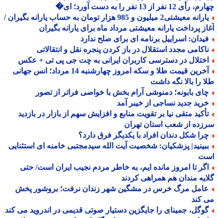
 12 نفر از 13 نفر را به دست آورد؛ ای�
یارانه معیشتی2 میلیون و 985 هزار تومان به حساب یارانه بگیران /
ز پرداخت یارانه معیشتی مرداد ماه برای یارانه بگیران
یدان: اسراییل برنامه ای برای صلح ندارد
اکامی مجدد استقلال در باز کردن پنجره نقل و انتقالاتی
ختلال در دسترسی کاربران ایرانی به چت جی پی تی + عکس
آخرین قیمت طلا و سکه امروز چهارشنبه 14 مرداد؛ انس جهانی
 را بالا نگه داشت
ای بابونه؛ دمنوشی آرام بخش با خواصی فراتر از تصور
رید جدید نساجی از خیبر آمد
أکید متقی نیا بر تقویت منابع و افزایش سهم از بازار در بازدید
ده از شعب استان تهران
را شکل دندان افراد با یکدیگر فرق دارد؟
بینید| پزشکیان: شخصیت آیت الله سیدمجتبی خامنه ای استثنایی
ت
گر تا امروز مانده ایم، به خاطر مردم نجیب ایران است/ حتی
یه مندان هم همراهی کردند
امل مرگ خرس در مشگین شهر زندان نرفت؛ بروشور پخش
کند
وگل، جمینای را جایگزین دستیار صوتی قدیمی در اندروید می کند