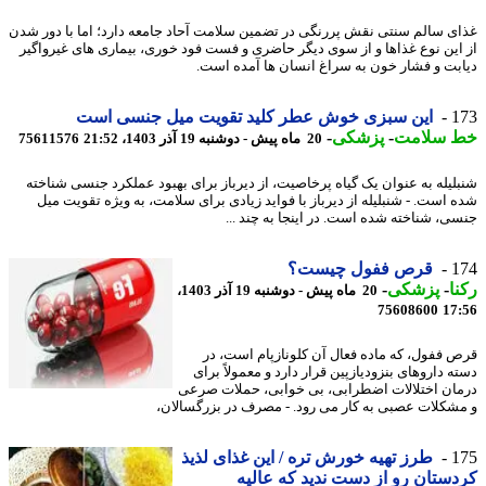
ی سالم سنتی نقش پررنگی در تضمین سلامت آحاد جامعه دارد؛ اما با دور شدن
این نوع غذاها و از سوی دیگر حاضری و فست فود خوری، بیماری های غیرواگیر
بت و فشار خون به سراغ انسان ها آمده است.
1
این سبزی خوش عطر کلید تقویت میل جنسی است
 سلامت
-
پزشکی
-
20 ماه پیش - دوشنبه 19 آذر 1403، 21:52
75611576
لیله به عنوان یک گیاه پرخاصیت، از دیرباز برای بهبود عملکرد جنسی شناخته
 است. - شنبلیله از دیرباز با فواید زیادی برای سلامت، به ویژه تقویت میل
ی، شناخته شده است. در اینجا به چند ...
1
قرص ففول چیست؟
ا
-
پزشکی
-
20 ماه پیش - دوشنبه 19 آذر 1403،
75608600
17
 ففول، که ماده فعال آن کلونازپام است، در
ه داروهای بنزودیازپین قرار دارد و معمولاً برای
ان اختلالات اضطرابی، بی خوابی، حملات صرعی
شکلات عصبی به کار می رود. - مصرف در بزرگسالان،
1
طرز تهیه خورش تره / این غذای لذیذ
ستان رو از دست ندید که عالیه