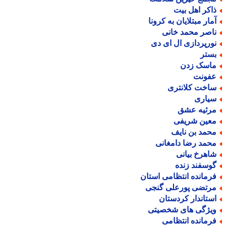
اکر اهل بیت
مار مبتلایان به کرونا
اصر محمد خانی
ورپردازی ال ای دی
ستر
اسک زدن
فونت
اخت کلانتری
یاری
رثیه عشق
عین شریفی
حمد بن نایف
حمد رضا دامغانی
اهرخ بیانی
وسفند زنده
رمانده انتظامی استان
رتضی پورعلی گنجی
ستاندار کردستان
یژگی های شخصیتی
رمانده انتظامی