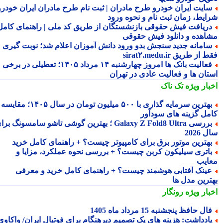
ایت ایران خودرو طرح مادران | ثبت نام طرح مادران ایران خودرو،
ایط، زمان ثبت نام و نحوه ورود
ریافت فیش حقوقی بازنشستگان از طریق کد ملی | راهنمای کامل
اهده و دانلود فیش حقوقی
امانه جدید سنجش بدو ورود دانش آموزان اعلام شد؛ نوبت گیری
از طریق sirat۲.medu.ir
فعالیت بانک ها امروز چهارشنبه ۱۴ مرداد ۱۴۰۵؛ تعطیلی در برخی
تان ها و فعالیت عادی در تهران
بار ویژه
تک ناک
بهترین سرمایه گذاری با ۵۰۰ میلیون تومان در سال ۱۴۰۵؛ مقایسه
مل گزینه های سودآور
بررسی Galaxy Z Fold8 Ultra ؛ بهترین گوشی تاشو سامسونگ برای
2026
هترین موتور برق برای کامپیوتر چیست؟ + راهنمای کامل خرید
اتری سیلیکون کربن چیست؟ + بررسی نحوه عملکرد، مزایا و
ایب
ینک آفتابی هوشمند چیست؟ + راهنمای کامل خرید و معرفی
ترین مدل ها
بار ویژه
رونگار
ال حافظ پنجشنبه 15 مرداد ماه 1405
ادداشت: هزینه های یک تصمیم دیرهنگام برای فوتبال ایران/ واکاوی