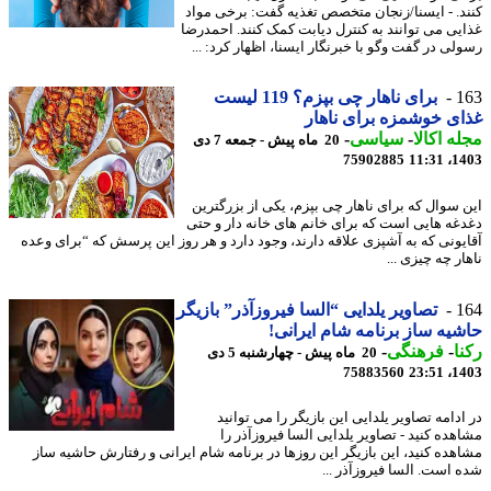
د. - ایسنا/زنجان متخصص تغذیه گفت: برخی مواد
یی می توانند به کنترل دیابت کمک کنند. احمدرضا
لی در گفت وگو با خبرنگار ایسنا، اظهار کرد: ...
1
برای ناهار چی بپزم؟ 119 لیست
ی خوشمزه برای ناهار
ه اکالا
-
سیاسی
-
20 ماه پیش - جمعه 7 دی
75902885
1403
 سوال که برای ناهار چی بپزم، یکی از بزرگترین
غه هایی است که برای خانم های خانه دار و حتی
یونی که به آشپزی علاقه دارند، وجود دارد و هر روز این پرسش که “برای وعده
ر چه چیزی ...
1
تصاویر یلدایی “السا فیروزآذر” بازیگر
یه ساز برنامه شام ایرانی!
ا
-
فرهنگی
-
20 ماه پیش - چهارشنبه 5 دی
75883560
1403
دامه تصاویر یلدایی این بازیگر را می توانید
هده کنید - تصاویر یلدایی السا فیروزآذر را
هده کنید، این بازیگر این روزها در برنامه شام ایرانی و رفتارش حاشیه ساز
 است. السا فیروزآذر ...