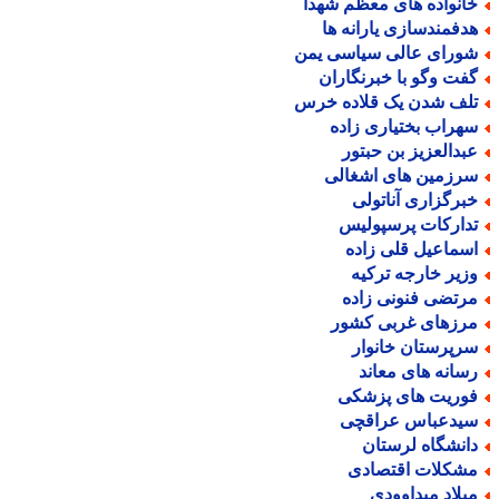
انواده های معظم شهدا
دفمندسازی یارانه ها
ورای عالی سیاسی یمن
فت وگو با خبرنگاران
لف شدن یک قلاده خرس
هراب بختیاری زاده
بدالعزیز بن حبتور
رزمین های اشغالی
برگزاری آناتولی
دارکات پرسپولیس
سماعیل قلی زاده
زیر خارجه ترکیه
رتضی فنونی زاده
رزهای غربی کشور
رپرستان خانوار
سانه های معاند
وریت های پزشکی
یدعباس عراقچی
انشگاه لرستان
شکلات اقتصادی
یلاد میداوودی