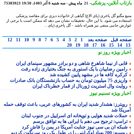
تاب آنلاین
-
پزشکی
-
21 ماه پیش - سه شنبه 6 آذر 1403، 19:50
75383923
ع مگتو گل پاخری (پای الاغ) گیاهی از خانواده دیزی برای مقاصد پزشکی
فاده می شود. با این حال، تحقیقات نشان می دهد که ممکن است با برخی از
رض جانبی منفی نیز همراه باشد. - گل پاخری (پای ...
حه قبل
صفحه بعد
1
2
3
4
5
6
7
8
9
10
11
12
20
19
18
17
16
15
14
بار ویژه
روز نو
ابی از نیما شاهرخ شاهی و دو برادر مشهور سینمای ایران
امین رضاییان با یک استوری به جنگ بختیاری زاده رفت
رکره کافه ها در مشهد پایین کشیده شد
یزی 75 میلیون تومان به حساب بازنشستگان بانک صادرات
وایت وال استریت ژورنال از قمار خطرناک ایران
بار ویژه
تسنیم نیوز
ویترز: هشدار شدید ایران به کشورهای عربی، باعث توقف حمله
ریکا شد
ملات شدید هوایی و توپخانه ای اسراییل در جنوب لبنان
رامپ: ترجیح می دهم با ایرانی ها به توافق برسم
بکه ان بی سی نیوز جنایت آمریکا در یمن را فاش کرد
یه: 200 پهپاد اوکراینی را در طول یک روز سرنگون کردیم