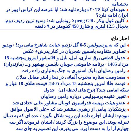
شنامه
هیوندای کونا ۲۰۲۶ دوباره تأیید شد؛ آیا عرضه این کراس اوور در
ان ادامه دارد؟
کابین غول پیکر Xpeng G9L رونمایی شد؛ وسیع ترین ردیف دوم،
ری و شارژ 450 کیلومتر در ۹ دقیقه
ار داغ:
 که به پرسپولیس 5-6 گل نزدیم خیانت شاهرخ بیانی بود! +ویدیو
صاویر متفاوت یاسمین شجریان در کنار پدرش+ عکس
جدول قطعی برق ساری، آمل، بابل و قائمشهر امروز پنجشنبه 15
جویبار، بابلسر، بهشهر و... (مازندران)
امین رضاییان با یک استوری به جنگ بختیاری زاده رفت
صدومیت ستاره محبوب آلمانی در دیدار اینتر مقابل میلان
قیمت طلا امروز پنجشنبه 15 مرداد 1405؛ قیمت طلای 18 عیار و
 امامی چند؟ (نرخ های لحظه ای) +جدول
غییر عقیده پرسپولیس درباره رامین رضاییان
ضو هیئت رییسه فدراسیون فوتبال مشاور عالی حدادی شد
زشکیان: پیامی از رهبری منتشر شد که «علی الاصول موافق
دم»؛ ایشان اجازه دادند این روند شکل بگیرد / عده ای که به دنبال
قه بودند، این موضوع را بزرگ کردند / ایشان فرمودند اگر سه
رم آرا را به دست آورد، می پذیرم، این تصمیم به جای سه