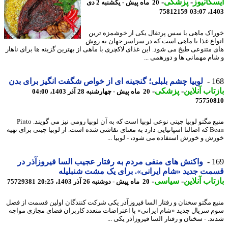
کانیوز
-
پزشکی
-
20 ماه پیش - یکشنبه 2 دی
75812159
1403
اک ماهی با سس پرتقال یکی از خوشمزه ترین
اع غذا با ماهی است که در سراسر جهان به روش
 متنوعی طبخ می شود. این غذای لاکچری با ماهی از بهترین گزینه ها برای ناهار
ام مهمانی ها و دورهمی ...
1
لوبیا چشم بلبلی؛ گنجینه ای از خواص شگفت انگیز برای بدن
تاب آنلاین
-
پزشکی
-
20 ماه پیش - چهارشنبه 28 آذر 1403، 04:00
75750
منبع مگتو لوبیا چیتی نوعی لوبیا است که به آن لوبیا رومی نیز می گویند. Pinto
Bean که اصالتا اسپانیایی دارد به معنای نقاشی شده است. از لوبیا چیتی برای تهیه
ش و خورش استفاده می شود، - لوبیا ...
1
واکنش های منفی مردم به رفتار عجیب السا فیروزآذر در
ت جدید «شام ایرانی». برای یک مشت شنبلیله
تاب آنلاین
-
سیاسی
-
20 ماه پیش - دوشنبه 26 آذر 1403، 20:25
75729381
ع مگتو سخنان و رفتار السا فیروزآذر یکی شرکت کنندگان اولین قسمت از فصل
 سریال جدید «شام ایرانی» با اعتراضات متعدد کاربران فضای مجازی مواجه
. - سخنان و رفتار السا فیروزآذر یکی ...