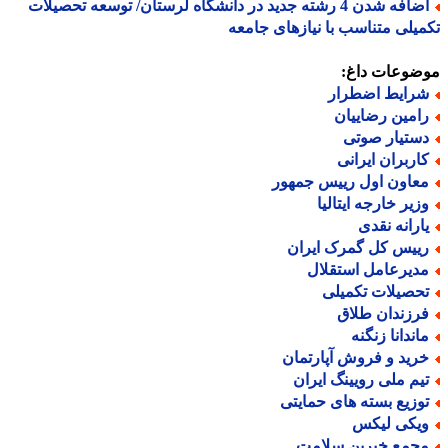
اضافه شدن 4 رشته جدید در دانشگاه لرستان/ توسعه تحصیلات
یلی متناسب با نیازهای جامعه
ضوعات داغ:
رایط اضطرار
امین رضاییان
ستیار صوتی
اربران ایرانی
عاون اول رییس جمهور
زیر خارجه ایتالیا
ارانه نقدی
ییس کل گمرک ایران
دیرعامل استقلال
حصیلات تکمیلی
رزندان طلاق
اندانا زنگنه
رید و فروش آپارتمان
یم ملی رویینگ ایران
وزیع بسته های حمایتی
یکی لیکس
جمع خیرین سلامت