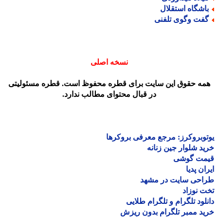
اشگاه استقلال
فت وگوی تلفنی
نسخه اصلی
مه حقوق این سایت برای قطره محفوظ است. قطره مسئولیتی
در قبال محتوای مطالب ندارد.
وبروکرز: مرجع معرفی بروکرها
د شلوار جین زنانه
مت گوشی
ان پدیا
احی سایت در مشهد
 نوزاد
لود تلگرام و تلگرام طلایی
د ممبر تلگرام بدون ریزش