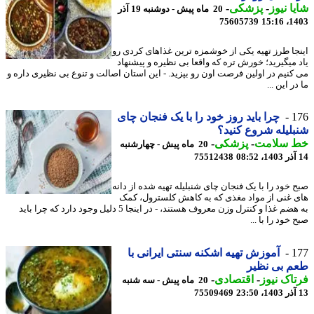
ا نیوز
-
پزشکی
-
20 ماه پیش - دوشنبه 19 آذر
75605739
1403
جا طرز تهیه یکی از خوشمزه ترین غذاهای کردی رو
 میگیرید؛ خورش تره که واقعا بی نظیره و پیشنهاد
کنیم در اولین فرصت اون رو بپزید. - این استان اصالت و تنوع بی نظیری داره و
ر این ...
1
چرا باید روز خود را با یک فنجان چای
لیله شروع کنید؟
 سلامت
-
پزشکی
-
20 ماه پیش - چهارشنبه
75512438
 خود را با یک فنجان چای شنبلیله تهیه شده از دانه
 غنی از مواد مغذی که به کاهش کلسترول، کمک
به هضم غذا و کنترل وزن معروف هستند، - در اینجا 5 دلیل وجود دارد که چرا باید
خود را با ...
1
آموزش تهیه اشکنه سنتی ایرانی با
م بی نظیر
اک نیوز
-
اقتصادی
-
20 ماه پیش - سه شنبه
75509469