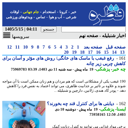
-
-
-
-
خبر
کرونا
استخدام
جام جهانی
اوقات
-
-
-
شرعی
آب و هوا
تماس
ویدئوهای ورزشی
04:11 | 1405/5/15
ار شنبلیله - صفحه نهم
سرویسها
حه قبل
صفحه بعد
1
2
3
4
5
6
7
8
9
10
11
12
20
19
18
17
16
15
14
1
رفع غبغب با ماسک های خانگی/ روش های مؤثر و آسان برای
ش چربی زیر چانه
خبر
-
پزشکی
-
19 ماه پیش - سه شنبه 11 دی 1403، 03:39
75969783
190 غبغب یکی از مشکلاتی است که هم مردان و هم زنان ممکن است با آن مواجه
د و علاوه بر تاثیر بر جذابیت ظاهری، می تواند اعتماد به نفس فرد را کاهش
 - پودر کاد هندی، ژلاتین، دارچین و شنبلیله ...
1
دیابتی ها برای کنترل قند چه بخورند؟
نا
-
پزشکی
-
19 ماه پیش - دوشنبه 10 دی
75958165
1403
ی مواد غذایی می توانند به کنترل دیابت کمک