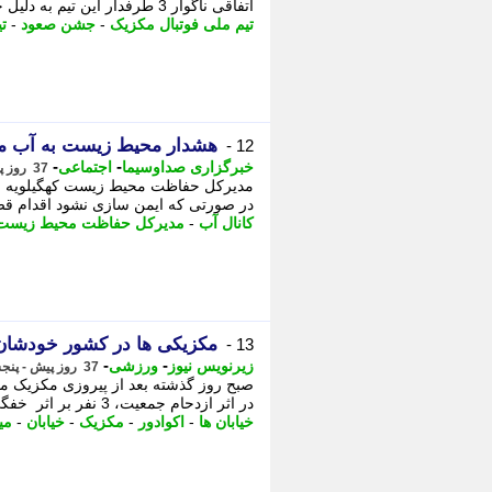
اتفاقی ناگوار 3 طرفدار این تیم به دلیل خفگی فوت کردند. -
تیم ملی فوتبال مکزیک
-
جشن صعود
-
ت
هشدار محیط زیست به آب م
12 -
-
-
خبرگزاری صداوسیما
اجتماعی
37 روز پیش - پنجشنبه 11 تیر 1405، 14:00
مدیرکل حفاظت محیط زیست کهگیلویه و 
در صورتی که ایمن سازی نشود اقدام قضا
کانال آب
-
مدیرکل حفاظت محیط زیست
مکزیکی ها در کشور خودشان 
13 -
-
-
زیرنویس نیوز
ورزشی
37 روز پیش - پنجشنبه 11 تیر 1405، 12:22
در اثر ازدحام جمعیت، 3 نفر بر اثر خفگی جان خود را از دست دادند. - صبح روز ...
خیابان ها
-
اکوادور
-
مکزیک
-
خیابان
-
می