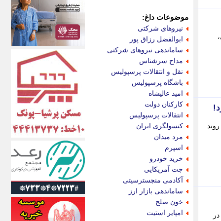
اکونیوز
الف
موضوعات داغ:
انتشار آنلاین
نیروهای شرکتی
اندیشه قرن
،
ابوالفضل رزاق پور
اندیشه معاصر
ساماندهی نیروهای شرکتی
اندیشه ها
مداح سرشناس
انرژی پرس
نقل و انتقالات پرسپولیس
ای استخدام
باشگاه پرسپولیس
ایتنا
امید عالیشاه
ایراف
کارکنان دولت
د!
ایران آرت
انتقالات پرسپولیس
ایران آنلاین
روند
کنسولگری ایران
ایران زندگی
مرد میدان
ایران فوری
اسپرم
ایرانی روز
خرید خودرو
ایرانیتال
جت آمریکایی
ایرنا
آکادمی منچسترسیتی
ایسکانیوز
ساماندهی بازار ارز
ایسنا
خون صلح
ایکنا
امپایر استیت
ند که در
ایلنا