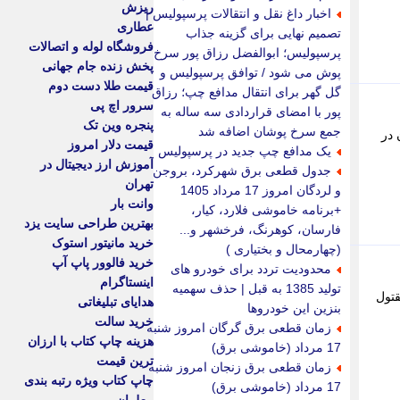
ریزش
اخبار داغ نقل و انتقالات پرسپولیس |
عطاری
تصمیم نهایی برای گزینه جذاب
فروشگاه لوله و اتصالات
پرسپولیس؛ ابوالفضل رزاق پور سرخ
پخش زنده جام جهانی
پوش می شود / توافق پرسپولیس و
قیمت طلا دست دوم
گل گهر برای انتقال مدافع چپ؛ رزاق
سرور اچ پی
پور با امضای قراردادی سه ساله به
پنجره وین تک
جمع سرخ پوشان اضافه شد
یژن در
قیمت دلار امروز
یک مدافع چپ جدید در پرسپولیس
آموزش ارز دیجیتال در
جدول قطعی برق شهرکرد، بروجن
تهران
و لردگان امروز 17 مرداد 1405
وانت بار
+برنامه خاموشی فلارد، کیار،
بهترین طراحی سایت یزد
فارسان، کوهرنگ، فرخشهر و...
خرید مانیتور استوک
(چهارمحال و بختیاری )
خرید فالوور پاپ آپ
محدودیت تردد برای خودرو های
اینستاگرام
تولید 1385 به قبل | حذف سهمیه
مقتول
هدایای تبلیغاتی
بنزین این خودروها
خرید سالت
زمان قطعی برق گرگان امروز شنبه
هزینه چاپ کتاب با ارزان
17 مرداد (خاموشی برق)
ترین قیمت
زمان قطعی برق زنجان امروز شنبه
چاپ کتاب ویژه رتبه بندی
17 مرداد (خاموشی برق)