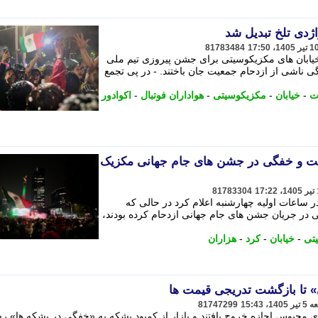
دی تلخ تبدیل شد
81783484
 خیابان های مکزیکوسیتی برای جشن پیروزی تیم ملی
گی ناشی از ازدحام جمعیت جان باختند. - در پی تجمع
ت
-
خیابان
-
مکزیکوسیتی
-
هواداران فوتبال
-
اکوادور
عیت و خفگی در جشن های جام جهانی مکزیک
81783304
 ساعات اولیه چهارشنبه اعلام کرد در حالی که
ی در جریان جشن های جام جهانی ازدحام کرده بودند،
تی
-
خیابان
-
کرد
-
هزاران
» تا بازگشت تدریجی قیمت ها
81747299
 محبوس اجازه خروج یافتند و بازار از کمبود بشکه به «خفگی در بشکه ها» رس