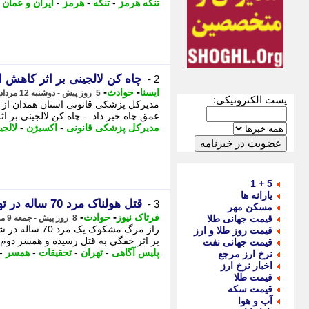
تنگه هرمز
-
تنگه
-
هرمز
-
ایران و عمان
-
چاه کن لالجینی بر اثر کاهش
2 -
-
-
ایسنا
حوادث
5 روز پیش - دوشنبه 12 مرداد 1405، 17:25
پست الکترونیکی:
عمق چاه خبر داد. - چاه کن لالجینی بر ا
مدیرکل پزشکی قانونی
-
اکسیژن
-
لالجی
5 + 1
یارانه ها
قتل هولناک مرد 70 ساله در تهران؛ همسر دوم و پسرش به جنایت اعتراف کردند
3 -
مسکن مهر
-
-
فرتاک نیوز
حوادث
قیمت جهانی طلا
8 روز پیش - جمعه 9 مرداد 1405، 21:55
راز مرگ مشکو
قیمت روز طلا و ارز
بر اثر خفگی به قتل رسیده و همسر دوم 
قیمت جهانی نفت
پلیس آگاهی
-
تهران
-
تحقیقات
-
همسر
-
نرخ ارز مرجع
اخبار نرخ ارز
قیمت طلا
قیمت سکه
آب و هوا