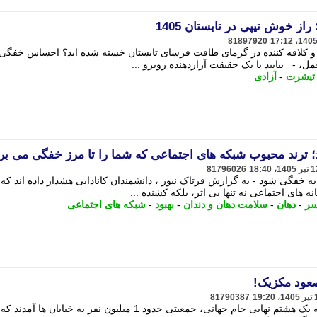
ز خوش تیپی در تابستان 1405
81897920
 و کلافه کننده در گرمای طاقت فرسای تابستان خسته شده اید؟ احساس خفگی
 - بیایید با یک حقیقت آزاردهنده روبرو ...
تیشرت
-
آزادی
د؛ ترند محبوب شبکه های اجتماعی که شما را تا مرز خفگی می بر
81796026
خفگی شود - به گزارش فرتاک نیوز ، دانشمندان کانادایی هشدار داده اند که 
های اجتماعی نه تنها بی اثر، بلکه کشنده ...
سر
-
دهان
-
سلامت دهان و دندان
-
بهبود
-
شبکه های اجتماعی
81790387
در جشن صعود تیم ملی فوتبال مکزیک به یک هشتم نهایی جام جهانی، جمعیتی حدود 1 میلیون نفر به خیابان ها آمد