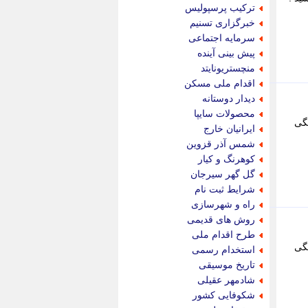
جام جم
ترکیب پرسپولیس
جدید پرس
خبرگزاری تسنیم
جماران
سرمایه اجتماعی
جوان ایرانی
پیش بینی آینده
جهان مانا
منچستریونایتد
جهان نگر
اقدام ملی مسکن
جهان نیوز
دیدار دوستانه
چطور
محصولات سایپا
به دلیل خفگی
چمپیونات
ایرانیان خارج
چمدون
شمس آذر قزوین
چه خبر
کوهرنگ و کیار
حادثه 24
گل گهر سیرجان
حرف تو
شرایط ثبت نام
حوادث پلاس
راه و شهرسازی
حوزه نیوز
روش های قدیمی
خبر آنلاین
طرح اقدام ملی
خبر جنوب
به دلیل خفگی
استخدام رسمی
خبر سیاسی
تاریخ موسیقی
خبر گردون
شادمهر عقیلی
خبر ورزشی
شکوفایی کشور
خبرجو