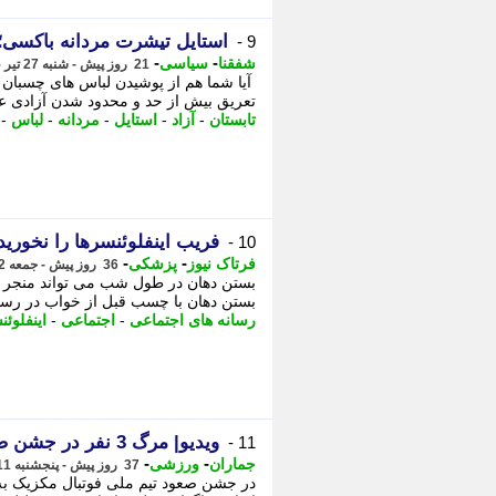
استایل تیشرت مردانه باکسی؛ را
9 -
-
-
شفقنا
سیاسی
21 روز پیش - شنبه 27 تیر 1405، 17:12
آیا شما هم از پوشیدن لباس های چسبان
تعریق بیش از حد و محدود شدن آزادی عمل،
تابستان
-
آزاد
-
استایل
-
مردانه
-
لباس
-
فریب اینفلوئنسرها را نخوری
10 -
-
-
فرتاک نیوز
پزشکی
36 روز پیش - جمعه 12 تیر 1405، 18:40
بستن دهان در طول شب می تواند منجر به 
بستن دهان با چسب قبل از خواب در رسانه 
رسانه های اجتماعی
-
اجتماعی
-
اینفلوئن
ویدیو| مرگ 3 نفر در جشن صعود مکزیک!
11 -
-
-
جماران
ورزشی
37 روز پیش - پنجشنبه 11 تیر 1405، 19:20