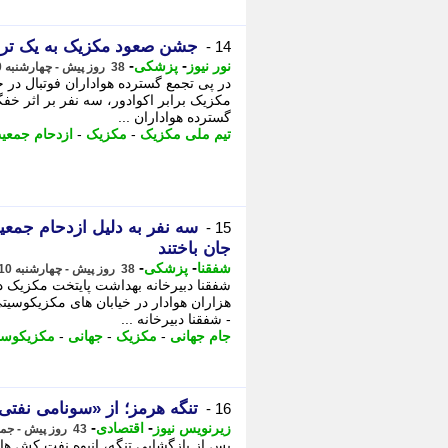
جشن صعود مکزیک به یک تراژ
14 -
-
-
نور نیوز
پزشکی
38 روز پیش - چهارشنبه 10 تیر 1405، 17:50
در پی تجمع گسترده هواداران فوتبال در
مکزیک برابر اکوادور، سه نفر بر اثر خف
گسترده هواداران ...
تیم ملی مکزیک
-
مکزیک
-
ازدحام جمعی
سه نفر به دلیل ازدحام جم
15 -
جان باختند
-
-
شفقنا
پزشکی
38 روز پیش - چهارشنبه 10 تیر 1405، 17:22
شفقنا دبیرخانه بهداشت پایتخت مکزیک در
هزاران هوادار در خیابان های مکزیکوسیت
- شفقنا دبیرخانه ...
جام جهانی
-
مکزیک
-
جهانی
-
مکزیکوسی
تنگه هرمز؛ از «سونامی نفتی
16 -
-
-
زیرنویس نیوز
اقتصادی
43 روز پیش - جمعه 5 تیر 1405، 15:43
پس از بازگشایی تنگه، انبوه نفت کش های