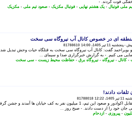
یم ملی فوتبال
-
یک هشتم نهایی
-
فوتبال مکزیک
-
صعود تیم ملی
-
مکزیک
نطقه ای در خصوص کانال آب نیروگاه سی سخت
81788610
بویراحمد گفت: کانال آب نیروگاه سی سخت به قتلگاه حیات وحش تبدیل شد
یی می کنیم. - به گزارش خبرگزاری صدا و سیمای ...
-
کانال
-
نیروگاه
-
نیروگاه برق
-
حفاظت محیط زیست
-
سی سخت
تلفات دادند!
81788018
صبح روز گذشته بعد از پیروزی مکزیک مقابل اکوادور و صعود این تیم، 1 میلیون نفر به کف خیابان ها آمدند و ج
لیون
-
پیروزی
-
ازدحام