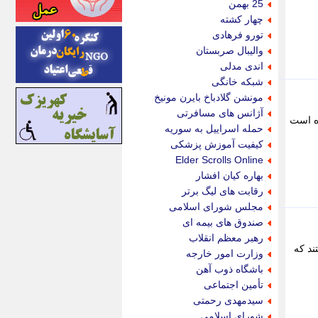
25 بهمن
اینتیتر
چهار کشته
ایونا نیوز
تورو فرهادی
بازتاب آنلاین
والیبال صربستان
باشگاه خبرنگاران
اندی مدلی
باغستان نیوز
شبکه خانگی
بامبوک
مونشن گلادباخ بایرن مونیخ
ببین و بخون
آژانس های مسافرتی
ه است
بدینسان
حمله اسراییل به سوریه
بنکر
کیفیت آموزش پزشکی
بیت ران
Elder Scrolls Online
پارس فوتبال
بهاره کیان افشار
پارسینه
رقابت های لیگ برتر
پارسینه پلاس
مجلس شورای اسلامی
پاز آنلاین
صندوق های بیمه ای
پاس گل
رهبر معظم انقلاب
پانا
شن گرفتند که
وزارت امور خارجه
پرتو نیوز
باشگاه ذوب آهن
پرسون
تأمین اجتماعی
پنجره نیوز
سیدمهدی رحمتی
پویامگ
شورای اسلامی