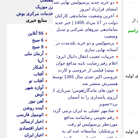
معلمان
دو خرید جدید پرسپولیس نهایی شد؛
رز موزیک
امضای قرارداد امروز
خدمات مرکزی بوش
آخرین وضعیت ساماندهی کارکنان
 از
منابع خبری
دولت در 17 مرداد 1405 | خبر جدید
ساماندهی نیروهای شرکتی و تبدیل
راسم
55 آنلاین
وضعیت
6 صبح
پرسپولیس و دو خرید بلندمدت در
9 صبح
آستانه نهایی سازی
آرمان ملی
جزییات عجیب انتقال دانیال ایری؛
آریا
اعلام رقم رضایت نامه مدافع جوان
آشکار
ببینید| فیلمی از عروسی و کارت
آفتاب
بررسی های اولیه
عروسی اکبر عبدی سال 1365 توسط
آفتاب نو
همسرش منتشر شد
آوازه شهر
خون های ماندگار|هومن؛ سربازی که
آوش
آرزوی پاسداری را به آسمان
آهن نیوز
برد+تصویر
آینده روشن
شادمهر عقیلی به ایران برمی گردد؟
اتومبیل فارسی
رقم نجومی رضایتنامه مدافع
اخبار ارسالی
موردنظر پرسپولیس لو رفت
اخبار اقتصادی
پزشکیان: متأسفانه عده ای به
بررسی های اولیه
اخبار ایران
عراقچی بی احترامی می کنند؛ من