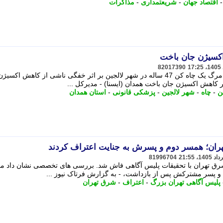
اقتصاد جهان
-
شریعتمداری
-
مذاکرات
 اکسیژن جان باخت
82017390
مدیرکل پزشکی قانونی استان همدان از مرگ یک چاه کن 47 ساله در شهر لالجین بر اثر خفگی ناشی از کاهش اکس
ثر کاهش اکسیژن جان باخت همدان (ایسنا) - مدیرکل ...
ن
-
چاه
-
شهر لالجین
-
پزشکی قانونی
-
استان همدان
81996704
ک یک مرد 70 ساله در شرق تهران با تحقیقات پلیس آگاهی فاش شد. بررسی های تخصصی نشان داد 
و پسر مشترکش پس از بازداشت، - به گزارش فرتاک نیوز ...
پلیس آگاهی تهران بزرگ
-
اعتراف
-
شرق تهران