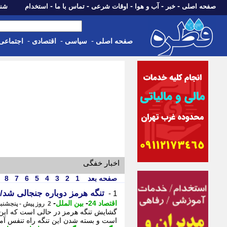
-
-
-
-
-
صفحه اصلی
خبر
آب و هوا
اوقات شرعی
تماس با ما
استخدام
شنبه، 17 مرداد 405
-
-
-
صفحه اصلی
سیاسی
اقتصادی
اجتماعی
اخبار خفگی
صفحه بعد
1
2
3
4
5
6
7
8
تنگه هرمز دوباره جنجالی شد/ 
1 -
-
-
اقتصاد 24
بین الملل
2 روز پیش - پنجشنبه 15 مرداد 1405، 08:32
گشایش تنگه هرمز در حالی است که این ر
است و بسته شدن این تنگه راه تنفس آمری