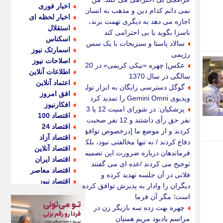
اخبار فوری
نمی دانم کدام دین و مذهب به انسان
اخبار لحظه ای
اجازه می دهد به دیگری تهمت بزند،
استقلال
ناسزا بگوید یا بی احترامی کند
اسکناس
سالاد پاستا و سبزیجات با یک سس
اسمارتک نیوز
رژیمی
اصلاحات نیوز
عکس| چهره «نیکی کریمی» در 20
اطلاعات آنلاین
سالگی در سال 1370
اعتماد آنلاین
گوگل دسترسی رایگان به ابزار تولید
افق امروز
ویدیوی Gemini Omni را تمدید کرد
افکارنیوز
پزشکیان: در شورای امنیت 12 یا 13
اقتصاد 100
نفر حق رأی داشتند و 12 نفر صحبت
اقتصاد 24
کردند و از موضع ما [درخصوص توافق]
اقتصاد آزاد
دفاع کردند / نه تنها مخالفتی نبود، بلکه
اقتصاد آنلاین
فرماندهان درباره ضرورت این تصمیم
اقتصاد ایران
توجیح می کردند /عده ای می گفتند
اقتصاد معاصر
فلانی در آن جلسه تهدید کرده و
اقتصاد نیوز
دیگران را وادار به پذیرش توافق کرده
اکو ایران
است؛ مگر آن فرما
اکوفارس
چهره بهت زده سه بازیگر زن در
اکونگار
مراسم یادبود مریم همتیان