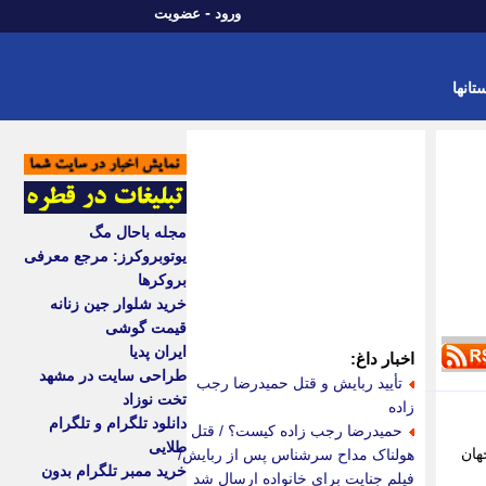
-
ورود
عضویت
تانها
مجله باحال مگ
یوتوبروکرز: مرجع معرفی
بروکرها
خرید شلوار جین زنانه
قیمت گوشی
ایران پدیا
اخبار داغ:
طراحی سایت در مشهد
تأیید ربایش و قتل حمیدرضا رجب
تخت نوزاد
زاده
دانلود تلگرام و تلگرام
حمیدرضا رجب زاده کیست؟ / قتل
طلایی
هان
هولناک مداح سرشناس پس از ربایش/
خرید ممبر تلگرام بدون
فیلم جنایت برای خانواده ارسال شد