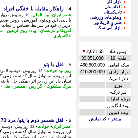
بازار کار
افغانستان
راهکار مقابله با خفگی افراد
4 -
تاجیکستان
-
-
عصر ایران
بین الملل
10 روز پیش - چهارشنبه 7 مرداد 1405، 19:00
ویدئو های ورزشی
با دیدن این ویدئوی آموزشی، روش صحیح کم
طنز و کاریکاتور
عزیزان خود در شرایط حساس را نجات دهید. - 2 خشکی هورالعظیم موجب گست
بازار آتی سکه
آمریکا و عربستان
-
پیاده روی اربعین
-
مو
خاکسپاری
اونس طلا
2,671.55
▼
طلای 18
39,051,000
قتل با پتو
5 -
سکه امامی
460,900,000
-
-
روز نو
حوادث
12 روز پیش - دوشنبه 5 مرداد 1405، 12:17
بهار ازادی
410,200,000
دلار امریکا
نشان داد این زن بر اثر خفگی جان باخته و همسر 70 ساله اش عامل قتل بوده 
یورو
مرگ مشکوک
-
گزارش
-
همسر
-
قتل
-
لیر ترکیه
درهم امارات
پوند انگلیس
بیت کویین
بیشتر + کد نمایش
قتل همسر دوم با پتو/ مرد 70 ساله: لگد زد تا بیدارم کند، عصبانی شدم و خفه اش کردم
6 -
-
-
عصر ایران
حوادث
12 روز پیش - دوشنبه 5 مرداد 1405، 11:55
نشان داد این زن بر اثر خفگی جان باخته و همسر 70 ساله اش عامل قتل بوده