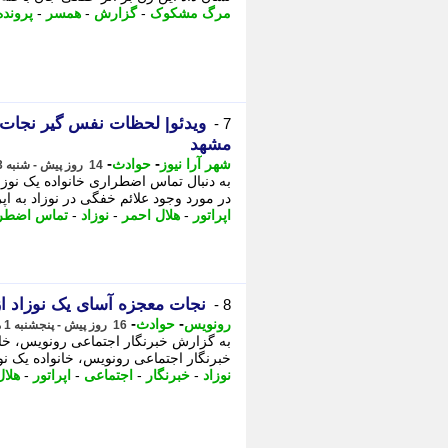
مرگ مشکوک
-
گزارش
-
همسر
-
پرونده
ویدئو| لحظات نفس گیر نجات یک
7 -
مشهد
-
-
شهر آرا نیوز
حوادث
14 روز پیش - شنبه 3 مرداد 1405، 04:17
در مورد وجود علائم خفگی در نوزاد به اپر
اپراتور
-
هلال احمر
-
نوزاد
-
تماس اضطر
نجات معجزه آسای یک نوزاد از
8 -
-
-
رونویس
حوادث
16 روز پیش - پنجشنبه 1 مرداد 1405، 15:58
خبرنگار اجتماعی رونویس، خانواده یک نوزاد با مرکز 112 تماس گرفته 
نوزاد
-
خبرنگار
-
اجتماعی
-
اپراتور
-
هلال