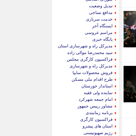
پویه آنلاین
تبدیل وضعیت
پیام نفت
مدافع نساجی
تابناک
خدمت سربازی
تازه نیوز
ایستگاه آخر
تبیان
مراسم عروسی
تجارت نیوز
پایگاه خبری
تحریریه
مدیرکل راه و شهرسازی استان
ترابر نیوز
سید محمدرضا موالی زاده
ترفندباز
فراکسیون کارگری مجلس
تریبون اقتصاد
مدیرکل راه و شهرسازی
تسنیم نیوز
فروش محصولات سایپا
تک ناک
طرح اقدام ملی مسکن
تکراتو
استاندار خوزستان
توریسم آنلاین
نماینده ولی فقیه
تولید نیوز
امام جمعه شهرکرد
تیتر فوری
مشاور رییس جمهور
تیکنا
برنامه زمانبندی
جاب ویژن
فراکسیون کارگری
جار نیوز
استان های پیشرو
جالبتر
رژیم صهیونیستی
ید .