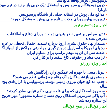
سپولیس؛ تارتار واقعاً مانع شد؟
ربی زودهنگام پرسپولیس و استقلال؛ یک دربی باز جدید در تیم مهدی
تار!
دافع ملی پوش در آستانه جدایی از باشگاه پرسپولیس
یم پرسپولیس برای جذب ستاره ملی پوش به مشکل خورد!
بار ویژه
تسنیم نیوز
اثیر مجلس بر تغییر نظر بنزینی دولت/ وزرای دفاع و اطلاعات
رفی نشدند
شدار نهاد حقوق بشری اروپا درباره تشدید احتمال قحطی در غزه
د پای آمریکا و اسراییل در باج گیری مهاجرتی مراکش از اسپانیا؟
عنه سی ان ان به توهم ترامپ برای تسلیم ایران
رامپ مشاور حقوقی کاخ سفید را برکنار کرد
بار ویژه
روز نو
یونل مسی با چهره ای غمگین وارد زادگاهش شد
ستمری بازنشستگان بانک رفاه چه زمانی قطع می شود؟
ذب مدافع جوان نیروی زمینی توسط پرسپولیس با قراردادی پنج
له
ه روزنامه نگاری که برای قلعه نویی حکم غیابی صادر کردند!
ب پاکی سرمربی استقلال روی دستان ستاره مشهور / مهر خروج
ن ستاره زده شد
بار فوتبال در صبح فوتبالی