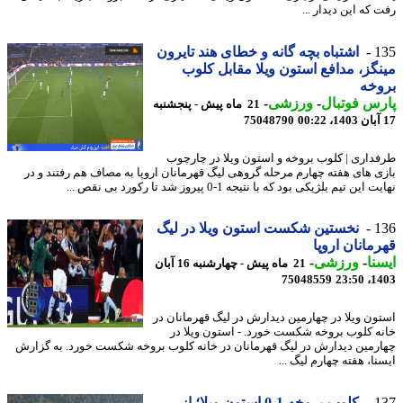
که این دیدار ...
1
اشتباه بچه گانه و خطای هند تایرون
گز، مدافع استون ویلا مقابل کلوب
وخه
س فوتبال
-
ورزشی
-
21 ماه پیش - پنجشنبه
75048790
داری | کلوب بروخه و استون ویلا در چارچوب
ی های هفته چهارم مرحله گروهی لیگ قهرمانان اروپا به مصاف هم رفتند و در
این تیم بلژیکی بود که با نتیجه 1-0 پیروز شد تا رکورد بی نقص ...
1
نخستین شکست استون ویلا در لیگ
مانان اروپا
نا
-
ورزشی
-
21 ماه پیش - چهارشنبه 16 آبان
75048559
1403
ون ویلا در چهارمین دیدارش در لیگ قهرمانان در
ه کلوب بروخه شکست خورد. - استون ویلا در
رمین دیدارش در لیگ قهرمانان در خانه کلوب بروخه شکست خورد. به گزارش
ا، هفته چهارم لیگ ...
1
کلوب بروخه 1-0 استون ویلا؛ از