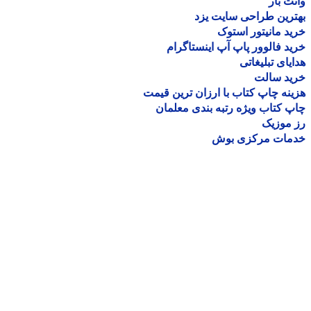
ت بار
رین طراحی سایت یزد
د مانیتور استوک
د فالوور پاپ آپ اینستاگرام
یای تبلیغاتی
ید سالت
نه چاپ کتاب با ارزان ترین قیمت
 کتاب ویژه رتبه بندی معلمان
موزیک
مات مرکزی بوش