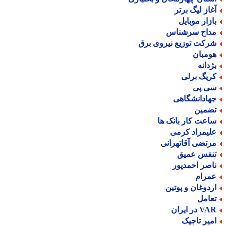
غاز لیگ برتر
ازار موبایل
داح سرشناس
رکت توزیع نیروی برق
ومبان
ژدانه
ریگ برلی
ی پی
هادانشگاهی
ضمین
اعت کار بانک ها
لیمراد کرمی
رتضی آقاتهرانی
نفس عمیق
اصر احمدپور
مرام
ردوغان و پوتین
عامل
V در ایران
میر تاجیک