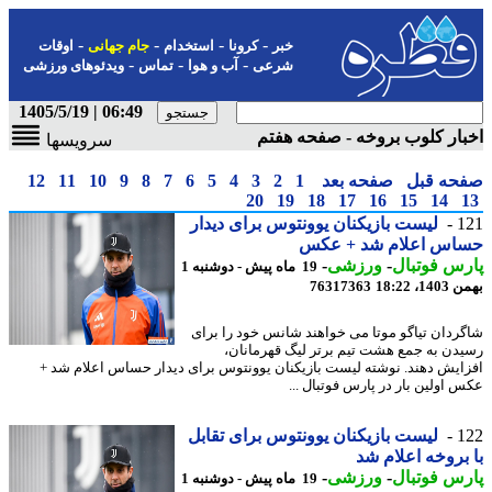
-
-
-
-
خبر
کرونا
استخدام
جام جهانی
اوقات
-
-
-
شرعی
آب و هوا
تماس
ویدئوهای ورزشی
06:49 | 1405/5/19
ار کلوب بروخه - صفحه هفتم
سرویسها
حه قبل
صفحه بعد
1
2
3
4
5
6
7
8
9
10
11
12
20
19
18
17
16
15
14
1
لیست بازیکنان یوونتوس برای دیدار
اس اعلام شد + عکس
س فوتبال
-
ورزشی
-
19 ماه پیش - دوشنبه 1
، 18:22
76317363
ردان تیاگو موتا می خواهند شانس خود را برای
دن به جمع هشت تیم برتر لیگ قهرمانان،
ایش دهند. نوشته لیست بازیکنان یوونتوس برای دیدار حساس اعلام شد +
 اولین بار در پارس فوتبال ...
1
لیست بازیکنان یوونتوس برای تقابل
بروخه اعلام شد
س فوتبال
-
ورزشی
-
19 ماه پیش - دوشنبه 1