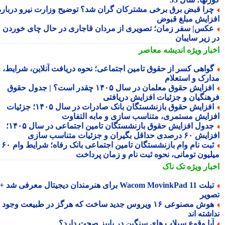
را قبض برق برخی مشترکان گران شد؟ توضیح وزارت نیرو درباره
زایش مبلغ قبوض
کس| سفر زمان؛ تصویری از مردان قاجاری در حال چای خوردن
 زیر سایبان
بار ویژه
اندیشه معاصر
واهی کسر از حقوق تامین اجتماعی؛ نحوه دریافت آنلاین، شرایط،
ارک و استعلام
افزایش حقوق معلمان در سال ۱۴۰۵ چقدر است؟ | جدول حقوق
هنگیان و جزئیات افزایش دریافتی
افزایش حقوق بازنشستگان بانک صادرات در سال ۱۴۰۵؛ جزئیات
زایش مستمری، متناسب سازی و مابه التفاوت
جدول افزایش حقوق بازنشستگان تامین اجتماعی در سال ۱۴۰۵؛
دی حداقل بگیران و جزئیات متناسب سازی
ثبت نام وام بازنشستگان تامین اجتماعی بانک رفاه؛ شرایط وام ۶۰
لیون تومانی، نحوه ثبت نام و زمان پرداخت
بار ویژه
تک ناک
تبلت Wacom MovinkPad 11 برای هنرمندان دیجیتال معرفی شد +
ویر
هوش مصنوعی ۱۶ ویروس جدید ساخت که هرگز در طبیعت وجود
شته اند
یا وقوع سیلاب های سنگین در پاییز صحت دارد؟