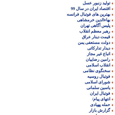
ولید زنبور عسل
قتصاد ایران در سال 99
هترین های فوتبال فرانسه
هاءالدین خرمشاهی
لیس آگاهی تهران
هبر معظم انقلاب
یمت دینار عراق
ولت مستعفی یمن
یدار تدارکاتی
تباع غیر مجاز
امین رضاییان
نقلاب اسلامی
خنگوی نظامی
وتبال روسیه
ورای اسلامی
اسین سلمانی
وتبال ایران
نتهای پیام/
مله پهپادی
زارش بازار