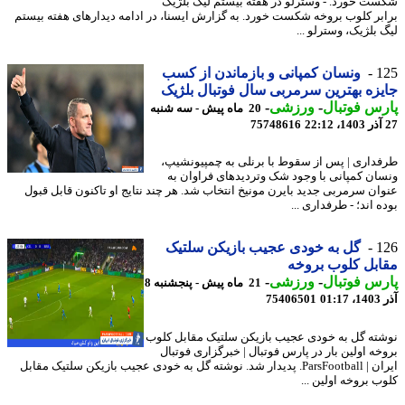
ت خورد. - وسترلو در هفته بیستم لیگ بلژیک
بر کلوب بروخه شکست خورد. به گزارش ایسنا، در ادامه دیدارهای هفته بیستم
 بلژیک، وسترلو ...
1
ونسان کمپانی و بازماندن از کسب
زه بهترین سرمربی سال فوتبال بلژیک
س فوتبال
-
ورزشی
-
20 ماه پیش - سه شنبه
75748616
داری | پس از سقوط با برنلی به چمپیونشیپ،
ان کمپانی با وجود شک وتردیدهای فراوان به
ان سرمربی جدید بایرن مونیخ انتخاب شد. هر چند نتایج او تاکنون قابل قبول
 اند؛ - طرفداری ...
1
گل به خودی عجیب بازیکن سلتیک
بل کلوب بروخه
س فوتبال
-
ورزشی
-
21 ماه پیش - پنجشنبه 8
01
75406501
ته گل به خودی عجیب بازیکن سلتیک مقابل کلوب
خه اولین بار در پارس فوتبال | خبرگزاری فوتبال
ایران | ParsFootball. پدیدار شد. نوشته گل به خودی عجیب بازیکن سلتیک مقابل
ب بروخه اولین ...