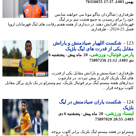
، 17:37
76316655
داری | شاگردان تیاگو موتا می خواهند شانس
 را برای رسیدن به جمع هشت تیم برتر لیگ
مانان، افزایش دهند. در دیداری از هفته هفتم رقابت های لیگ قهرمانان اروپا
 طرفداری ...
1
شکست اللهیار صیادمنش و یارانش
بل یکی از قدرت های لیگ بلژیک
س فوتبال
-
ورزشی
-
20 ماه پیش - پنجشنبه 6
21
75897256
داری | صیادمنش و یارانش مقابل یکی از قدرت
 لیگ بلژیک کاری از پیش نبردند. در چارچوب
ارهای هفته بیستم لیگ برتر فوتبال بلژیک، تیم وسترلو در یک بازی پرگل مقابل
ب بروخه قرار ...
1
شکست یاران صیادمنش در لیگ
یک
نا
-
ورزشی
-
20 ماه پیش - پنجشنبه 6 دی
75897029
1403
رلو در هفته بیستم لیگ بلژیک برابر کلوب بروخه