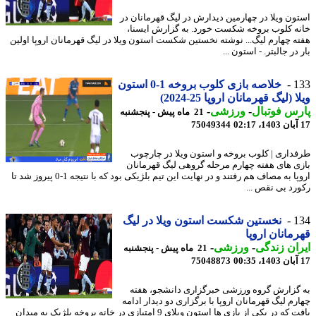
ون ویلا در چهارمین دیدارش در لیگ قهرمانان در
ه کلوب بروخه شکست خورد. به گزارش ایسنا،
ه چهارم لیگ... نوشته نخستین شکست استون ویلا در لیگ قهرمانان اروپا اولین
در جالبتر. - استون ...
1
خلاصه بازی کلوب بروخه 1-0 استون
 (لیگ قهرمانان اروپا 25-2024)
س فوتبال
-
ورزشی
-
21 ماه پیش - پنجشنبه
75049344
داری | کلوب بروخه و استون ویلا در چارچوب
ی های هفته چهارم مرحله گروهی لیگ قهرمانان
اروپا به مصاف هم رفتند و در نهایت این تیم بلژیکی بود که با نتیجه 1-0 پیروز شد تا
رد بی نقص ...
1
نخستین شکست استون ویلا در لیگ
مانان اروپا
ان زندگی
-
ورزشی
-
21 ماه پیش - پنجشنبه
75048873
گزارش گروه ورزشی خبرگزاری دانشجو، هفته
رم لیگ قهرمانان اروپا با برگزاری دو دیدار ادامه
یافت که در یکی از بازی ها استون ویلای 9 امتیازی در خانه بروخه بلژیک به میدان