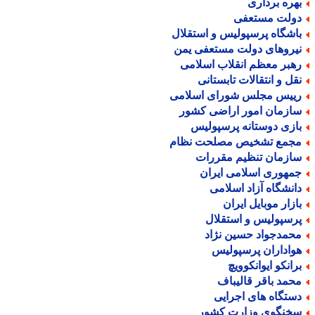
هره برداری
ولت مستعفی
اشگاه پرسپولیس و استقلال
یروهای دولت مستعفی یمن
هبر معظم انقلاب اسلامی
قل و انتقالات تابستانی
ییس مجلس شورای اسلامی
ازمان امور اراضی کشور
ازی دوستانه پرسپولیس
جمع تشخیص مصلحت نظام
ازمان تنظیم مقررات
مهوری اسلامی ایران
انشگاه آزاد اسلامی
ازار موبایل ایران
رسپولیس و استقلال
حمدجواد حسین نژاد
واداران پرسپولیس
رانکو ایوانکوویچ
حمد باقر قالیباف
ستگاه های اجرایی
خنگوی وزارت کشور