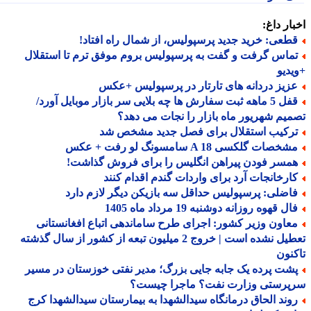
ار داغ:
طعی: خرید جدید پرسپولیس، از شمال راه افتاد!
ماس گرفت و گفت به پرسپولیس بروم موفق ترم تا استقلال
دیو
زیز دردانه های تارتار در پرسپولیس +عکس
قفل 5 ماهه ثبت سفارش ها چه بلایی سر بازار موبایل آورد/
یم شهریور ماه بازار را نجات می دهد؟
رکیب استقلال برای فصل جدید مشخص شد
خصات گلکسی A 18 سامسونگ لو رفت + عکس
مسر فودن پیراهن انگلیس را برای فروش گذاشت!
ارخانجات آرد برای واردات گندم اقدام کنند
اضلی: پرسپولیس حداقل سه بازیکن دیگر لازم دارد
ل قهوه روزانه دوشنبه 19 مرداد ماه 1405
عاون وزیر کشور: اجرای طرح ساماندهی اتباع افغانستانی
تعطیل نشده است | خروج 2 میلیون تبعه از کشور از سال گذشته
نون
شت پرده یک جابه جایی بزرگ؛ مدیر نفتی خوزستان در مسیر
پرستی وزارت نفت؟ ماجرا چیست؟
وند الحاق درمانگاه سیدالشهدا به بیمارستان سیدالشهدا کرج