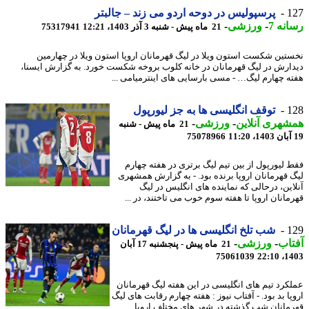
1
پرسپولیس در دوحه اردو می زند – جالبتر
نه 7
-
ورزشی
-
21 ماه پیش - شنبه 3 آذر 1403، 12:21
75317941
تین شکست استون ویلا در لیگ قهرمانان اروپا استون ویلا در چهارمین
ارش در لیگ قهرمانان در خانه کلوب بروخه شکست خورد. به گزارش ایسنا،
ه چهارم لیگ… - مسی بارسایی های اینترمیامی ...
1
توقف انگلیسی ها به جز لیورپول
هری آنلاین
-
ورزشی
-
21 ماه پیش - شنبه
75078966
 لیورپول از بین تیم لیگ برتری در هفته چهارم
 قهرمانان اروپا برنده بود. - به گزارش همشهری
این، درحالی که نماینده های انگلیس در لیگ
مانان اروپا تا هفته سوم خوب می تاختند، در ...
1
شب تلخ انگلیسی ها در لیگ قهرمانان
اب
-
ورزشی
-
21 ماه پیش - پنجشنبه 17 آبان
75061039
1403
کرد تیم های انگلیسی در این هفته لیگ قهرمانان
ا بد بود. - آفتاب نیوز : هفته چهارم رقابت های لیگ
مانان شب گذشته در شهر های مختلف اروپا