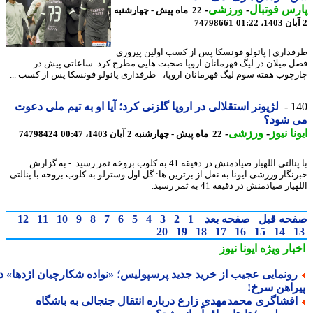
س فوتبال
-
ورزشی
-
22 ماه پیش - چهارشنبه
74798661
داری | پائولو فونسکا پس از کسب اولین پیروزی
 میلان در لیگ قهرمانان اروپا صحبت هایی مطرح کرد. ساعاتی پیش در
چوب هقته سوم لیگ قهرمانان اروپا، - طرفداری پائولو فونسکا پس از کسب ...
1
لژیونر استقلالی در اروپا گلزنی کرد؛ آیا او به تیم ملی دعوت
 شود؟
نا نیوز
-
ورزشی
-
22 ماه پیش - چهارشنبه 2 آبان 1403، 00:47
74798424
با پنالتی اللهیار صیادمنش در دقیقه 41 به کلوب بروخه ثمر رسید. - به گزارش
نگار ورزشی ایونا به نقل از برترین ها: گل اول وسترلو به کلوب بروخه با پنالتی
ار صیادمنش در دقیقه 41 به ثمر رسید.
حه قبل
صفحه بعد
1
2
3
4
5
6
7
8
9
10
11
12
20
19
18
17
16
15
14
بار ویژه
ایونا نیوز
ونمایی عجیب از خرید جدید پرسپولیس؛ «نواده شکارچیان اژدها» در
راهن سرخ!
فشاگری محمدمهدی زارع درباره انتقال جنجالی به باشگاه