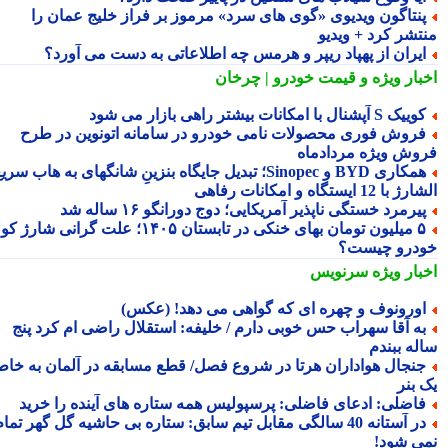
نتاگون ویدیوی «گوی های سرد» مرموز بر فراز خلیج عمان را
تشر کرد + ویدیو
یران از پهپاد ریپر و هرمس چه اطلاعاتی به دست می آورد؟
بار ویژه
و قیمت خودرو | چرخان
یک S آپشنال با امکانات بیشتر راهی بازار می شود
روش فوری محصولات نامی خودرو در سامانه اتونوین در طرح
وش ویژه مردادماه
همکاری BYD و Sinopec؛ تبدیل جایگاه بنزینِ شانگهای به هاب سریع
ا 12 ایستگاه و امکانات رفاهی
یرمرد خستگی ناپذیر آمریکایی؛ دوج دورانگو ۱۶ ساله شد
۵ میلیون تومان بهای خنکی در تابستان ۱۴۰۵؛ علت گرانی شارژ کولر
درو چیست؟
بار ویژه
سرنویس
ورونوف و چهره ای که گواهی می دهد! (عکس)
ه آقا سهراب حس خوبی دارم / خلیفه: استقلال راضی ام کرد پنج
له ببندم
نجال هواداران هرتا در شروع فصل/ قطع مسابقه در آلمان به خاطر
 بنر
اضلی: ادعای فاضلی: پرسپولیس همه ستاره های آینده را خرید
‏در آستانه 40 سالگی مقابل تیم سابق: ستاره بی حاشیه گل گهر تمام
ی شود!