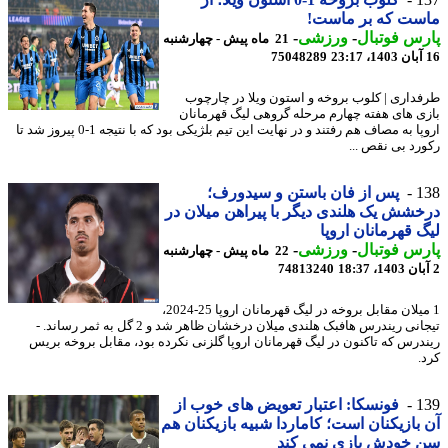
ست که بر ماست!
س فوتبال
-
ورزشی
-
21 ماه پیش - چهارشنبه
75048289
داری | کلوب بروخه و استون ویلا در چارچوب
ی های هفته چهارم مرحله گروهی لیگ قهرمانان
اروپا به مصاف هم رفتند و در نهایت این تیم بلژیکی بود که با نتیجه 1-0 پیروز شد تا
رد بی نقص ...
1
پس از فان باستن و سیدورف؛
شش یک هلندی دیگر با پیراهن میلان در
 قهرمانان اروپا
س فوتبال
-
ورزشی
-
22 ماه پیش - چهارشنبه
74813240
1 میلان مقابل بروخه در لیگ قهرمانان اروپا 25-2024،
تیجانی ریندرس هافبک هلندی میلان درخشان ظاهر شد و 2 گل به ثمر رساند. -
درس که تاکنون در لیگ قهرمانان اروپا گلزنی نکرده بود، مقابل بروخه بریس
.
1
فونسکا: اعتبار تعویض های خوب از
بازیکنان است؛ کاماردا شبیه بازیکنان هم
 خودش بازی نمی کند