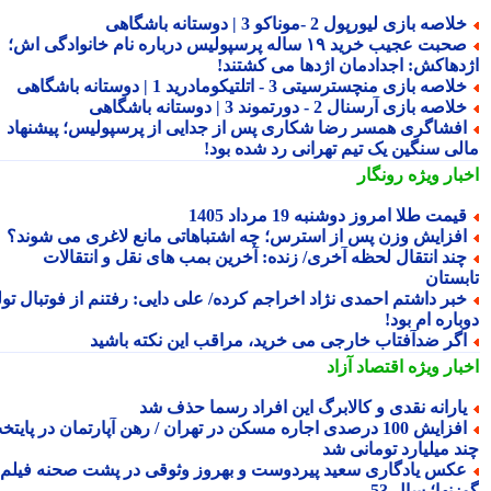
لاصه بازی لیورپول 2 -موناکو 3 | دوستانه باشگاهی
صحبت عجیب خرید ۱۹ ساله پرسپولیس درباره نام خانوادگی اش؛
دهاکش: اجدادمان اژدها می کشتند!
لاصه بازی منچسترسیتی 3 - اتلتیکومادرید 1 | دوستانه باشگاهی
لاصه بازی آرسنال 2 - دورتموند 3 | دوستانه باشگاهی
فشاگری همسر رضا شکاری پس از جدایی از پرسپولیس؛ پیشنهاد
لی سنگین یک تیم تهرانی رد شده بود!
بار ویژه
رونگار
یمت طلا امروز دوشنبه 19 مرداد 1405
فزایش وزن پس از استرس؛ چه اشتباهاتی مانع لاغری می شوند؟
ند انتقال لحظه آخری/ زنده: آخرین بمب های نقل و انتقالات
بستان
بر داشتم احمدی نژاد اخراجم کرده/ علی دایی: رفتنم از فوتبال تولد
اره ام بود!
گر ضدآفتاب خارجی می خرید، مراقب این نکته باشید
بار ویژه
اقتصاد آزاد
ارانه نقدی و کالابرگ این افراد رسما حذف شد
افزایش 100 درصدی اجاره مسکن در تهران / رهن آپارتمان در پایتخت
د میلیارد تومانی شد
کس یادگاری سعید پیردوست و بهروز وثوقی در پشت صحنه فیلم
نها؛ سال 53