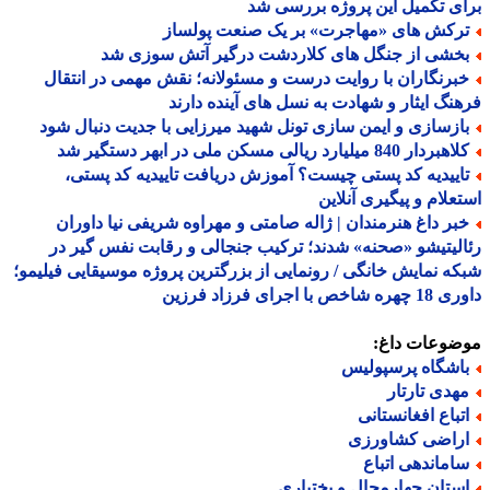
ی تکمیل این پروژه بررسی شد
رکش های «مهاجرت» بر یک صنعت پولساز
خشی از جنگل های کلاردشت درگیر آتش سوزی شد
برنگاران با روایت درست و مسئولانه؛ نقش مهمی در انتقال
نگ ایثار و شهادت به نسل های آینده دارند
ازسازی و ایمن سازی تونل شهید میرزایی با جدیت دنبال شود
ردار 840 میلیارد ریالی مسکن ملی در ابهر دستگیر شد
اییدیه کد پستی چیست؟ آموزش دریافت تاییدیه کد پستی،
علام و پیگیری آنلاین
بر داغ هنرمندان | ژاله صامتی و مهراوه شریفی نیا داوران
لیتیشو «صحنه» شدند؛ ترکیب جنجالی و رقابت نفس گیر در
ه نمایش خانگی / رونمایی از بزرگترین پروژه موسیقایی فیلیمو؛
اخص با اجرای فرزاد فرزین
ضوعات داغ:
اشگاه پرسپولیس
هدی تارتار
تباع افغانستانی
راضی کشاورزی
اماندهی اتباع
ستان چهارمحال و بختیاری