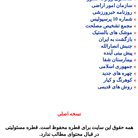
ازمان امور اراضی
وزنامه خبرورزشی
اره 10 پرسپولیس
جمع تشخیص مصلحت
وشک های بالستیک
ازگشت به ایران
نبش انصارالله
یش بینی آینده
یمارستان شفا
مهوری اسلامی
هره های جدید
وهرنگ و کیار
وش های قدیمی
نسخه اصلی
مه حقوق این سایت برای قطره محفوظ است. قطره مسئولیتی
در قبال محتوای مطالب ندارد.