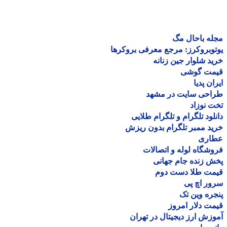
ه باحال مگ
وبروکرز: مرجع معرفی بروکرها
د شلوار جین زنانه
مت گوشی
ان پدیا
احی سایت در مشهد
 نوزاد
لود تلگرام و تلگرام طلایی
د ممبر تلگرام بدون ریزش
اری
شگاه لوله و اتصالات
 زنده جام جهانی
مت طلا دست دوم
ر اچ پی
ره وین تک
ت دلار امروز
زش ارز دیجیتال در تهران