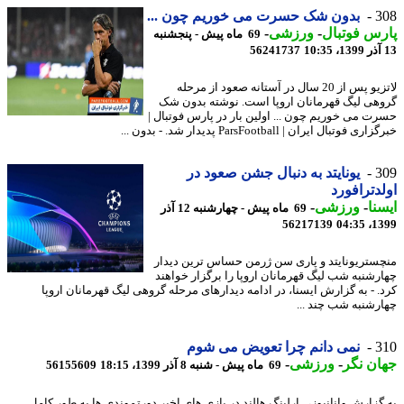
3
بدون شک حسرت می خوریم چون ...
س فوتبال
-
ورزشی
-
69 ماه پیش - پنجشنبه
56241737
لاتزیو پس از 20 سال در آستانه صعود از مرحله
هی لیگ قهرمانان اروپا است. نوشته بدون شک
ت می خوریم چون ... اولین بار در پارس فوتبال |
 فوتبال ایران | ParsFootball پدیدار شد. - بدون ...
3
یونایتد به دنبال جشن صعود در
دترافورد
نا
-
ورزشی
-
69 ماه پیش - چهارشنبه 12 آذر
56217139
1399
ستریونایتد و پاری سن ژرمن حساس ترین دیدار
رشنبه شب لیگ قهرمانان اروپا را برگزار خواهند
. - به گزارش ایسنا، در ادامه دیدارهای مرحله گروهی لیگ قهرمانان اروپا
رشنبه شب چند ...
3
نمی دانم چرا تعویض می شوم
ن نگر
-
ورزشی
-
69 ماه پیش - شنبه 8 آذر 1399، 18:15
56155609
گزارش وانانیوز، ارلینگ هالند در بازی های اخیر دورتموندی ها به طور کامل