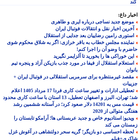
د
ار داغ:
وضع جدید نساجی درباره ایری و طاهری
خرین اخبار نقل و انتقالات فوتبال ایران
ستوری رامین رضاییان بعد جدایی از استقلال
ماینده مجلس خطاب به باقر خرازی: اگر به شلاق محکوم شوی
رم با وضو آن را اجرا کنم!
ین خوراکی ها را بخورید تا آلزایمر نگیرید
ستعلام استقلال از فیفا در مورد جذب بازیکن آزاد و پنجره تیم
وان
قصد غیرمنتظره برای سرمربی استقلالی در فوتبال ایران +
ییات
تعطیلی ادارات و تغییر ساعت کاری فردا 17 مرداد 1405 اعلام
هران، البرز و اصفهان تعطیل، 13 استان با ساعت کاری محدود
قیمت مس به 14201 دلار صعود کرد؛ در آستانه ششمین رشد
گی متوالی از 2020
یدیو| استادیوم خاص و جدید عربستانی ها؛ آرامکو تابستان را
ستان می کند
حظه احساسی دو بازیگر؛ گریه سحر دولتشاهی در آغوش غزل
کری+فیلم