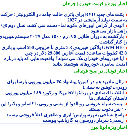
بار ویژه
و قیمت خودرو | چرخان
پتنت های جدید BYD برای باتری حالت جامد دو الکترولیتی؛ حرکت
سمت تولید آزمایشی در 2027
آئودی از کراس اوورهای «کوپه نما» دست نمی کشد: نسل دوم Q8
هی بازار می شود
بازگشت به دوران طلایی V8؛ رم ۱۵۰۰ مدل ۲۰۲۷ سیستم هیبریدی
 کنار گذاشت
GWM H10 پلاگین هیبریدی 5.3 متری با خروجی 590 اسب و باتری
 آغازین 29,880 دلار در چین
یا خودروهای خودران هک می شوند؟ واقعیت هایی که باید درباره
نیت سایبری خودروهای هوشمند بدانید
بار فوتبال در صبح فوتبالی
رئال مادرید هم در کمین؛ پیشنهاد ۴۵ میلیون یورویی بارسا برای
دری، توهین به سیتی!
انقلاب اقتصادی در برنابئو؛ لافابریکا و رکورد ۱۸۹ میلیون یورویی
بستان کهکشانی ها
یست سیاه عروسی رونالدو؛ از مسی و رونی تا کاسانو و بلاتر! این
یستند
اسخ نساجی به پرسپولیس؛ ایری و طاهری فعلاً فروشی نیستند
سمی؛ سردار دورسون به گازیانتپ پیوست
بار ویژه
ایونا نیوز