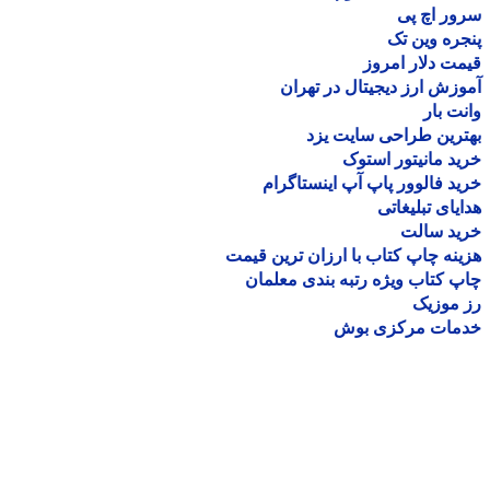
ر اچ پی
ره وین تک
ت دلار امروز
زش ارز دیجیتال در تهران
ت بار
رین طراحی سایت یزد
د مانیتور استوک
د فالوور پاپ آپ اینستاگرام
یای تبلیغاتی
ید سالت
نه چاپ کتاب با ارزان ترین قیمت
 کتاب ویژه رتبه بندی معلمان
موزیک
مات مرکزی بوش