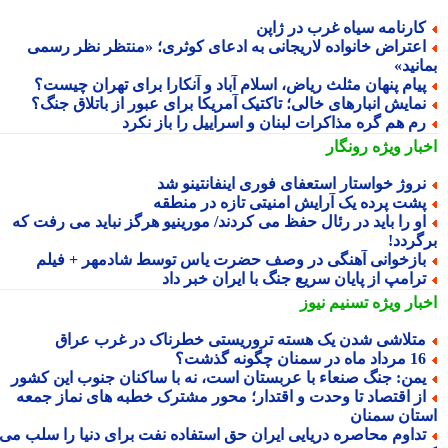
ارنامه سیاه غرب در ژاپن
عتراض خانواده لاریجانی به ادعای کوثری؛ «منتظر نظر رسمی
نید»
یام پنهان مثلث ریاض، اسلام آباد و آنکارا برای تهران چیست؟
مایش انبارهای خالی؛ تاکتیک آمریکا برای عبور از باتلاق جنگ؟
م هم گره مذاکرات لبنان و اسراییل را باز نکرد
بار ویژه
رونگار
روژ خواستار استعفای فوری اینفانتینو شد
شت پرده یک آرایش امنیتی تازه در منطقه
و را باید در رئال حفظ می کردند/ مورینیو هرگز نباید می رفت که
گردد!
ازخوانی آهنگی در وصف حضرت یاس توسط شادمهر + فیلم
رامپ از پایان سریع جنگ با ایران خبر داد
بار ویژه
تسنیم نیوز
تلاشی شدن یک هسته تروریستی خطرناک در غرب عراق
داد ماه در سمنان چگونه گذشت؟
من: جنگ صنعاء با عربستان است، نه با ساکنان جنوب این کشور
ز اقتصاد تا وحدت و اقتدار؛ محور مشترک خطبه های نماز جمعه
تان سمنان
داوم محاصره دریایی ایران حق استفاده نفت برای دنیا را سلب می