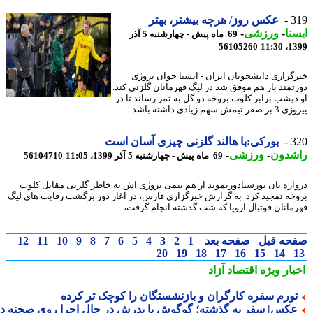
3
عکس روز/ هرچه بیشتر، بهتر
نا
-
ورزشی
-
69 ماه پیش - چهارشنبه 5 آذر
56105260
1399
گزاری دانشجویان ایران - ایسنا جوان نروژی
تمند باز هم موفق شد در لیگ قهرمانان گلزنی کند.
دیشب برابر کلوب بروخه دو گل به ثمر رساند تا در
ش سهم زیادی داشته باشد. ...
3
بورکی:با هالند گلزنی چیزی آسان است
شدون
-
ورزشی
-
69 ماه پیش - چهارشنبه 5 آذر 1399، 11:05
56104710
ازه بان بورسیادورتموند از هم تیمی نروژی اش به خاطر گلزنی مقابل کلوب
خه تمجید کرد. به گزارش خبرگزاری فارس، در آغاز دور برگشت رقابت های لیگ
مانان فوتبال اروپا که شب گذشته انجام گرفت،
حه قبل
صفحه بعد
1
2
3
4
5
6
7
8
9
10
11
12
20
19
18
17
16
15
14
بار ویژه
اقتصاد آزاد
ورم سفره کارگران و بازنشستگان را کوچک تر کرده
کس| سفر به گذشته؛ گوگوش با پدرش در حال اجرا روی صحنه در