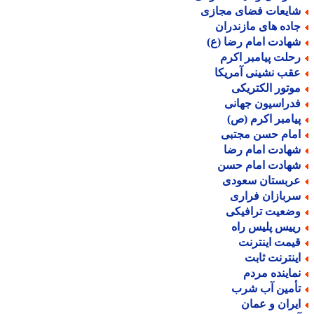
ایعات فضای مجازی
اده های مازندران
هادت امام رضا (ع)
حلت پیامبر اکرم
قب نشینی آمریکا
وتور الکتریکی
دراسیون جهانی
یامبر اکرم (ص)
مام حسن مجتبی
هادت امام رضا
هادت امام حسن
ربستان سعودی
ربازان فراری
ضعیت ترافیکی
ییس پلیس راه
یمت اینترنت
ینترنت ثابت
ماینده مردم
أمین آب شرب
یران و عمان