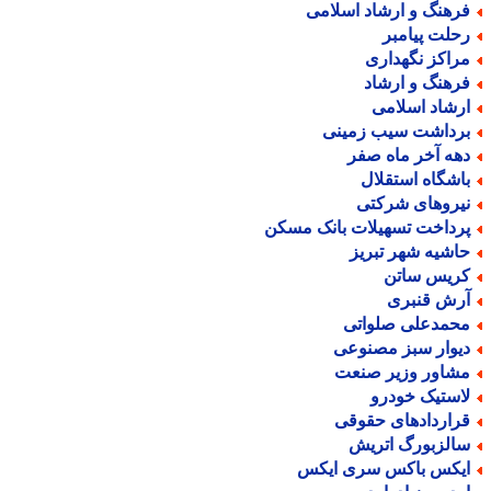
رهنگ و ارشاد اسلامی
حلت پیامبر
راکز نگهداری
رهنگ و ارشاد
رشاد اسلامی
رداشت سیب زمینی
هه آخر ماه صفر
اشگاه استقلال
یروهای شرکتی
رداخت تسهیلات بانک مسکن
اشیه شهر تبریز
ریس ساتن
رش قنبری
حمدعلی صلواتی
یوار سبز مصنوعی
شاور وزیر صنعت
استیک خودرو
راردادهای حقوقی
الزبورگ اتریش
یکس باکس سری ایکس