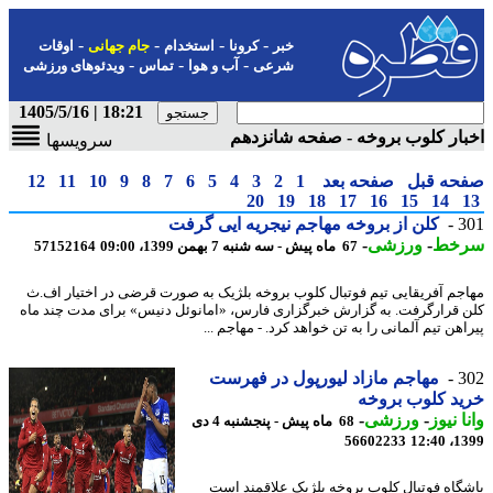
-
-
-
-
خبر
کرونا
استخدام
جام جهانی
اوقات
-
-
-
شرعی
آب و هوا
تماس
ویدئوهای ورزشی
18:21 | 1405/5/16
ار کلوب بروخه - صفحه شانزدهم
سرویسها
حه قبل
صفحه بعد
1
2
3
4
5
6
7
8
9
10
11
12
20
19
18
17
16
15
14
3
کلن از بروخه مهاجم نیجریه ایی گرفت
خط
-
ورزشی
-
67 ماه پیش - سه شنبه 7 بهمن 1399، 09:00
57152164
جم آفریقایی تیم فوتبال کلوب بروخه بلژیک به صورت قرضی در اختیار اف.ث
 قرارگرفت. به گزارش خبرگزاری فارس، «امانوئل دنیس» برای مدت چند ماه
هن تیم آلمانی را به تن خواهد کرد. - مهاجم ...
3
مهاجم مازاد لیورپول در فهرست
د کلوب بروخه
ا نیوز
-
ورزشی
-
68 ماه پیش - پنجشنبه 4 دی
56602233
1399
گاه فوتبال کلوب بروخه بلژیک علاقمند است