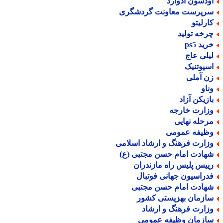
ودسون ادوارد
رپرست معاونت گردشگری
ارلیتو
رخه تولید
ید ps5
یلی عاج
سپوتنیک
ن آملی
ناو
ازیکن آزاد
زارت خارجه
رحله نهایی
ظیفه عمومی
زارت فرهنگ و ارشاد اسلامی
هادت امام حسن مجتبی (ع)
ییس پلیس راه مازندران
دراسیون جهانی فوتبال
هادت امام حسن مجتبی
ازمان بهزیستی کشور
زارت فرهنگ و ارشاد
ازمان وظیفه عمومی