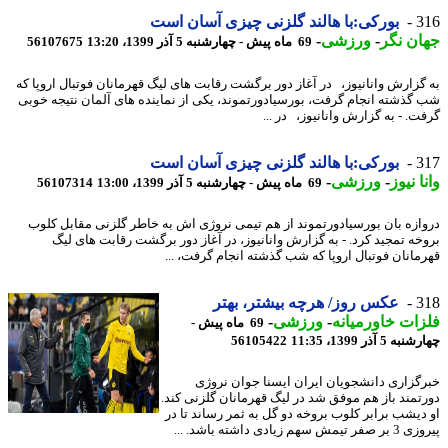
3
بورکی:با هالند گلزنی چیزی آسان است
ن نگر
-
ورزشی
-
69 ماه پیش - چهارشنبه 5 آذر 1399، 13:20
56107675
گزارش وانانیوز، در آغاز دور برگشت رقابت های لیگ قهرمانان فوتبال اروپا که
گذشته انجام گرفت، بورسیادورتموند، یکی از نماینده های آلمان نتیجه خوبی
ت. - به گزارش وانانیوز، در ...
3
بورکی:با هالند گلزنی چیزی آسان است
ا نیوز
-
ورزشی
-
69 ماه پیش - چهارشنبه 5 آذر 1399، 13:00
56107314
ازه بان بورسیادورتموند از هم تیمی نروژی اش به خاطر گلزنی مقابل کلوب
خه تمجید کرد. - به گزارش وانانیوز، در آغاز دور برگشت رقابت های لیگ
مانان فوتبال اروپا که شب گذشته انجام گرفت، ...
3
عکس روز/ هرچه بیشتر، بهتر
ات خاورمیانه
-
ورزشی
-
69 ماه پیش -
 5 آذر 1399، 11:35
56105422
گزاری دانشجویان ایران ایسنا جوان نروژی
تمند باز هم موفق شد در لیگ قهرمانان گلزنی کند.
دیشب برابر کلوب بروخه دو گل به ثمر رساند تا در
ش سهم زیادی داشته باشد. ...