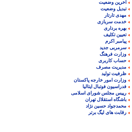
خرین وضعیت
بدیل وضعیت
هدی تارتار
دمت سربازی
هره برداری
عیین تکلیف
یامبر اکرم
رمربی جدید
زارت فرهنگ
ساب کاربری
دیریت مصرف
رفیت تولید
زارت امور خارجه پاکستان
دراسیون فوتبال ایتالیا
ییس مجلس شورای اسلامی
اشگاه استقلال تهران
حمدجواد حسین نژاد
قابت های لیگ برتر