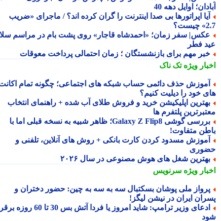
دان؛ اوایل دهه 40
یا اپراتورها بی صدا اینترنت را گران کرده اند؟ / ماجرای «ضریب
ست؟
کس| سفر زمان؛ «احمدشاه قاجار» روی پشت بام در مراسم سلام
د فطر
بر مهم برای بازنشستگان ؛ زمان احتمالی پرداخت معوقات
بار ویژه
تک ناک
موزش حذف دائمی حساب شبکه های اجتماعی؛ چگونه تمام اکانت
ی خود را دیلیت کنیم؟
هترین اپلیکیشن خرید و فروش طلای آب شده + راهنمای انتخاب
تبرترین پلتفرم ها
بررسی گوشی Galaxy Z Flip8؛ ظاهر شبیه به نسخه قبلی اما با
طن متفاوت!
موزش مسدود کردن کارت بانکی + روش های آنلاین، تلفنی و
وری
هترین شغل های هوش مصنوعی در سال ۲۰۲۶
بار ویژه
سرنویس
رواز ملی پوشان بسکتبال سه به سه به چین: حضور دختران و
ران ایران در نیشن لیگز!
ادعای وزیر ترامپ: شاید امروز یا فردا آتش بس 30 تا 60 روزه برقرار
د