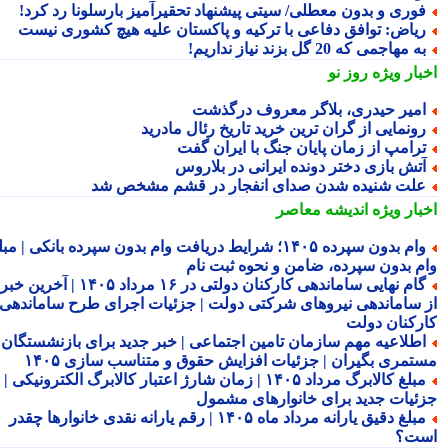
وری و بدون معطلی/ سیتی پیشنهاد تحقیرآمیز بارسلونا رد کرد!
یاض: توافق دفاعی با ترکیه و پاکستان علیه هیچ کشوری نیست
ه مهاجمی که 20 گل بزند نیاز نداریم!
بار ویژه
روز نو
میر حیدری، بلاگر معروف درگذشت
ونمایی از گران ترین خرید تاریخ رئال مادرید
رامپ از زمان پایان جنگ با ایران گفت
تش بازی دختر دونده ایرانی در بلاروس
لت شنیده شدن صدای انفجار در قشم مشخص شد
بار ویژه
اندیشه معاصر
وام بدون سپرده ۱۴۰۵؛ شرایط دریافت وام بدون سپرده بانکی | مبلغ
م بدون سپرده، ضامن و نحوه ثبت نام
گام نهایی ساماندهی کارکنان دولتی در ۱۶ مرداد ۱۴۰۵ | آخرین خبر
 ساماندهی نیروهای شرکتی دولت | جزئیات اجرای طرح ساماندهی
رکنان دولت
طلاعیه مهم سازمان تامین اجتماعی | خبر جدید برای بازنشستگان و
تمری بگیران | جزئیات افزایش حقوق و متناسب سازی ۱۴۰۵
مبلغ کالابرگ مرداد ۱۴۰۵ | زمان شارژ اعتبار کالابرگ الکترونیکی |
ئیات جدید برای خانوارهای مشمول
مبلغ دقیق یارانه مرداد ماه ۱۴۰۵ | رقم یارانه نقدی خانوارها چقدر
ت؟