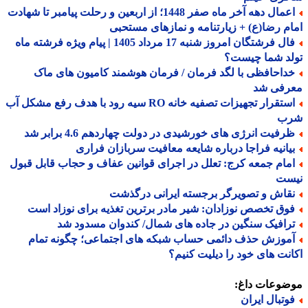
اعمال دهه آخر ماه صفر 1448؛ از اربعین و رحلت پیامبر تا شهادت
م رضا(ع) + زیارتنامه و نمازهای مستحبی
فال فرشتگان امروز شنبه 17 مرداد 1405 | پیام ویژه فرشته ماه
لد شما چیست؟
داحافظی با لگد فرمان / فرمان هوشمند کامیون های ماک
رفی شد
استقرار تجهیزات تصفیه خانه RO سیه رود با هدف رفع مشکل آب
ب
رفیت انرژی های خورشیدی در دولت چهاردهم 4.6 برابر شد
یانیه فراجا درباره شایعه معافیت سربازان فراری
مام جمعه کرج: تعلل در اجرای قوانین عفاف و حجاب قابل قبول
ست
قاش و تصویرگر برجسته ایرانی درگذشت
وق تخصص نوزادان: شیر مادر برترین تغذیه برای نوزاد است
رافیک سنگین در جاده های شمال/ کندوان مسدود شد
موزش حذف دائمی حساب شبکه های اجتماعی؛ چگونه تمام
نت های خود را دیلیت کنیم؟
ضوعات داغ:
وتبال ایران