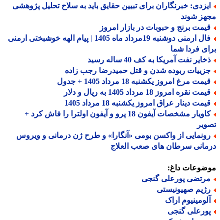
یزدی: خبرنگاران برای تبیین حقایق باید به سلاح تحلیل پژوهشی
هز شوند
یمت برنج و حبوبات در بازار امروز
فال ارمنی دوشنبه 19مرداد ماه 1405 | پیام الهه خوشبختی ارمنی
ی فردا شما
ایر نفت آمریکا به کف 40 ساله رسید
زییات ربوده شدن و قتل حمیدرضا رجب زاده
مت مرغ امروز یکشنبه 18 مرداد 1405 + جدول
مت نقره امروز 18 مرداد 1405 به ریال و دلار
مت دینار عراق امروز یکشنبه 18 مرداد 1405
کاویار مشخصات آیفون 18 پرو و آیفون اولترا را فاش کرد +
یر
ونمایی از واکسن بومی «آنگارا» و طرح ژن درمانی و ویروس
انی سرطان های صعب العلاج
ضوعات داغ:
رتضی پورعلی گنجی
ژیم صهیونیستی
لومینیوم اراک
ورعلی گنجی