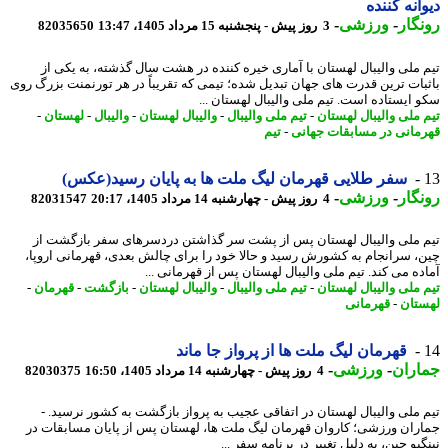
انه کننده
گار
-
ورزشی
-
3 روز پیش - پنجشنبه 15 مرداد 1405، 13:47
82035650
 ملی والیبال لهستان با آماری خیره کننده در هشت سال گذشته، به یکی از
بات ترین قدرت های جهان تبدیل شده؛ تیمی که تقریباً در هر تورنمنت بزرگ روی
 ایستاده است. تیم ملی والیبال لهستان ...
 ملی والیبال لهستان
-
تیم ملی والیبال
-
والیبال لهستان
-
والیبال
-
لهستان
-
مانی در مسابقات جهانی
-
تیم
سفر طلایی قهرمان لیگ ملت ها به پایان رسید(عکس)
گار
-
ورزشی
-
4 روز پیش - چهارشنبه 14 مرداد 1405، 20:17
82031547
 ملی والیبال لهستان پس از پشت سر گذاشتن دردسرهای سفر بازگشت از
، سرانجام به کشورش رسید و حالا خود را برای چالش بعدی، قهرمانی اروپا،
ده می کند. تیم ملی والیبال لهستان پس از قهرمانی ...
 ملی والیبال لهستان
-
تیم ملی والیبال
-
والیبال لهستان
-
بازگشت
-
قهرمان
-
تان
-
قهرمانی
قهرمان لیگ ملت ها از پرواز جا ماند
اران
-
ورزشی
-
4 روز پیش - چهارشنبه 14 مرداد 1405، 16:50
82030375
 ملی والیبال لهستان در اتفاقی عجیب به پرواز بازگشت به کشور نرسید. -
ران ورزشی؛ کاروان قهرمان لیگ ملت ها، لهستان پس از پایان مسابقات در
بو چین، به دلیل تغییر در برنامه سفر ...