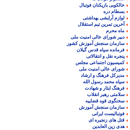
الکوبی بازیکنان فوتبال
سطام دره
وازم آرایشی بهداشتی
خرین تمرین تیم استقلال
اه محرم
بیر شورای عالی امنیت ملی
ازمان سنجش آموزش کشور
رمانده سپاه قدس گیلان
نجره نقل و انتقالاتی
میسیون اجتماعی مجلس
ورای عالی امنیت ملی
دیرکل فرهنگ و ارشاد
پاه محمد رسول الله
رهنگ ایثار و شهادت
لامتی رهبر انقلاب
خنگوی قوه قضاییه
ازمان سنجش آموزش
وتبالیست ایرانی
تل های زنجیره ای
دی زین العابدین