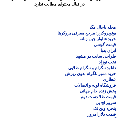
در قبال محتوای مطالب ندارد.
ه باحال مگ
وبروکرز: مرجع معرفی بروکرها
د شلوار جین زنانه
مت گوشی
ان پدیا
احی سایت در مشهد
 نوزاد
لود تلگرام و تلگرام طلایی
د ممبر تلگرام بدون ریزش
اری
شگاه لوله و اتصالات
 زنده جام جهانی
مت طلا دست دوم
ر اچ پی
ره وین تک
ت دلار امروز