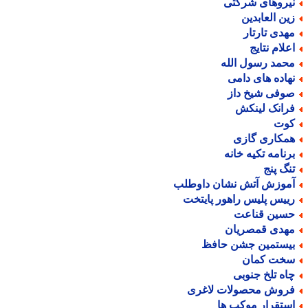
یروهای شرکتی
ین العابدین
هدی تارتار
علام نتایج
حمد رسول الله
هاده های دامی
وفی شیخ داز
رانک لینکش
وت
مکاری گازی
رنامه تکیه خانه
نگ پنج
موزش آتش نشان داوطلب
ییس پلیس راهور پایتخت
سین قناعت
هدی قمصریان
یستمین جشن حافظ
خت کمان
اه تلخ جنوبی
روش محصولات لاغری
ستقرار موکب ها