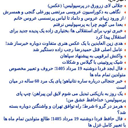
لالی لای زرورق در پرسپولیس! (عکس)
گاهی به دکوراسیون عروسی مرتضی پورعلی گنجی و همسرش
ز ورود زیبای عروس و داماد تا لباس پرنسسی عروس خانم
عدا می گویم چرا به پرسپولیس نرفتم
بری توپ برای استقلالی ها/ بختیاری زاده یک پدیده جدید برای
قلال پیدا کرد
دی زین العابدین با یک عکس هنری متفاوت دوباره خبرساز شد!
امل اصلی قتل حمیدرضا رجب زاده دستگیر شد
اکنش ابرقویی به پیشنهاد سپاهان
یک پروتیینی با گیلاس و شکلات
فال ابجد فردا دوشنبه 19 مرداد 1405؛ حروف و تعبیر مخصوص
لدین تمام ماه ها
خبر جنجالی درباره ساره نتانیاهو؛ پای یک مرد 60 ساله در میان
ت
ک روز به بازیکنی تبدیل می شوم لایق این پیراهن/ چپ پای
سپولیس: خداحافظ عشق من!
هرمز در گرو 6 شرط؛ راه توافق تهران و واشنگتن دوباره بسته
؟
فال حافظ فردا دوشنبه 19 مرداد 1405؛ طالع متولدین تمام ماه ها
تعبیر کامل غزل ها