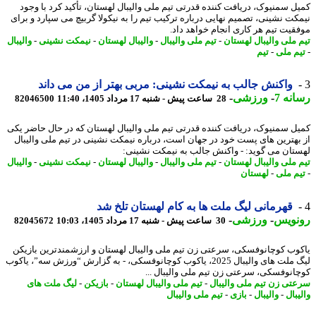
ل سمنیوک، دریافت کننده قدرتی تیم ملی والیبال لهستان، تأکید کرد با وجود
کت نشینی، تصمیم نهایی درباره ترکیب تیم را به نیکولا گربیچ می سپارد و برای
قیت تیم هر کاری انجام خواهد داد.
 ملی والیبال لهستان
-
تیم ملی والیبال
-
والیبال لهستان
-
نیمکت نشینی
-
والیبال
م ملی
-
تیم
واکنش جالب به نیمکت نشینی: مربی بهتر از من می داند
نه 7
-
ورزشی
-
28 ساعت پیش - شنبه 17 مرداد 1405، 11:40
82046500
ل سمنیوک، دریافت کننده قدرتی تیم ملی والیبال لهستان که در حال حاضر یکی
بهترین های پست خود در جهان است، درباره نیمکت نشینی در تیم ملی والیبال
تان می گوید: - واکنش جالب به نیمکت نشینی:
 ملی والیبال لهستان
-
تیم ملی والیبال
-
والیبال لهستان
-
نیمکت نشینی
-
والیبال
م ملی
-
لهستان
قهرمانی لیگ ملت ها به کام لهستان تلخ شد
نویس
-
ورزشی
-
30 ساعت پیش - شنبه 17 مرداد 1405، 10:03
82045672
وب کوچانوفسکی، سرعتی زن تیم ملی والیبال لهستان و ارزشمندترین بازیکن
لیگ ملت های والیبال 2025، یاکوب کوچانوفسکی، - به گزارش “ورزش سه”، یاکوب
انوفسکی، سرعتی زن تیم ملی والیبال ...
تی زن تیم ملی والیبال
-
تیم ملی والیبال لهستان
-
بازیکن
-
لیگ ملت های
بال
-
والیبال
-
بازی
-
تیم ملی والیبال