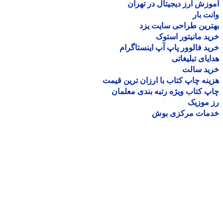
زش ارز دیجیتال در تهران
ت بار
رین طراحی سایت یزد
د مانیتور استوک
د فالوور پاپ آپ اینستاگرام
یای تبلیغاتی
ید سالت
نه چاپ کتاب با ارزان ترین قیمت
 کتاب ویژه رتبه بندی معلمان
موزیک
مات مرکزی بوش