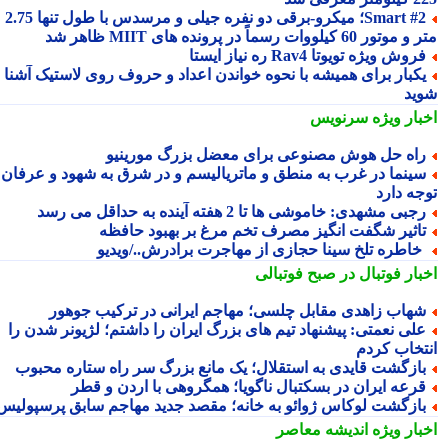
Smart #2؛ میکرو-برقی دو نفره جیلی و مرسدس با طول تنها 2.75
ور 60 کیلووات رسماً در پرونده های MIIT ظاهر شد
روش ویژه تویوتا Rav4 ره نیاز ایستا
کبار برای همیشه با نحوه خواندن اعداد و حروف روی لاستیک آشنا
ید
بار ویژه
سرنویس
اه حل هوش مصنوعی برای معضل بزرگ مورینیو
ینما در غرب به منطق و ماتریالیسم و در شرق به شهود و عرفان
جه دارد
جبی مشهدی: خاموشی ها تا 2 هفته آینده به حداقل می رسد
اثیر شگفت انگیز مصرف تخم مرغ بر بهبود حافظه
 خاطره تلخ سینا حجازی از مهاجرت برادرش../ویدیو
بار فوتبال در صبح فوتبالی
هاب زاهدی مقابل چلسی؛ مهاجم ایرانی در ترکیب جوهور
لی نعمتی: پیشنهاد تیم های بزرگ ایران را داشتم؛ لژیونر شدن را
تخاب کردم
ازگشت قایدی به استقلال؛ یک مانع بزرگ سر راه ستاره محبوب
رعه ایران در بسکتبال ناگویا؛ همگروهی با اردن و قطر
ازگشت لوکاس ژوائو به خانه؛ مقصد جدید مهاجم سابق پرسپولیس
بار ویژه
اندیشه معاصر