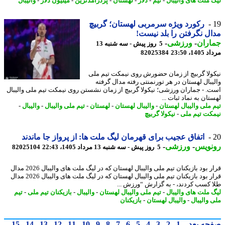
 ملت های والیبال
-
تیم
-
دلار
-
لهستان
-
پردرآمدترین
-
میلیون دلار
-
والیبال
رکورد ویژه سرمربی لهستان؛ گربیچ
ل نگرفتن را بلد نیست!
اران
-
ورزشی
-
5 روز پیش - سه شنبه 13
1، 23:50
82025384
ولا گربیچ از زمان حضورش روی نیمکت تیم ملی
یبال لهستان در هر تورنمنتی رفته مدال گرفته
. - جماران ورزشی؛ نیکولا گربیچ از زمان نشستن روی نیمکت تیم ملی والیبال
ان به نماد ثبات ...
 ملی والیبال لهستان
-
والیبال لهستان
-
لهستان
-
تیم ملی والیبال
-
والیبال
-
کت تیم ملی
-
نیکولا گربیچ
اتفاق عجیب برای قهرمان لیگ ملت ها: از پرواز جا ماندند
نویس
-
ورزشی
-
5 روز پیش - سه شنبه 13 مرداد 1405، 22:43
82025104
قرار بود بازیکنان تیم ملی والیبال لهستان که در لیگ ملت های والیبال 2026 مدال
قرار بود بازیکنان تیم ملی والیبال لهستان که در لیگ ملت های والیبال 2026 مدال
 کسب کردند، - به گزارش “ورزش ...
 ملت های والیبال
-
تیم ملی والیبال لهستان
-
والیبال
-
بازیکنان تیم ملی
-
تیم
 والیبال
-
والیبال لهستان
-
بازیکنان
حه بعد
1
2
3
4
5
6
7
8
9
10
11
12
13
14
15