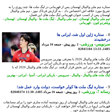
ره تیم ملی والیبال لهستان پس از قهرمانی در لیگ ملت ها، چند روزی را به
یح مورد علاقه اش اختصاص داد. - به گزارش فرتاک نیوز ، تیم ملی والیبال
تان پس از کسب عنوان قهرمانی لیگ ملت های این فصل،
 ملی والیبال لهستان
-
تیم ملی والیبال
-
لیگ ملت ها
-
والیبال لهستان
-
لهستان
-
فردو لئون
-
قهرمانی
ستاره ژاپن اول شد، ایرانی ها
خشیدند
نویس
-
ورزشی
-
2 روز پیش - جمعه 16 مرداد
82041104
1405
لیگ ملت های والیبال 2026 با معرفی بهترین سرویس
های قاره آسیا به پایان رسید و دو بازیکن ایرانی در
جمع پنج نفر برتر این بخش قرار گرفتند. در لیگ ملت های والیبال 2026 که با
مانی تیم ملی ...
 ملت های والیبال
-
والیبال
-
سرویس
-
بازیکن ایرانی
-
آسیا
-
ایرانی
-
بهترین
ستاره لیگ ملت ها کولر خواست، دولت وارد عمل شد!
نه 7
-
ورزشی
-
2 روز پیش - جمعه 16 مرداد 1405، 11:30
82040374
یکنان تیم ملی والیبال لهستان از روز دوشنبه آماده سازی خود را برای مسابقات
انی اروپا در زاکوپانه آغاز خواهند کرد. - بازیکنان تیم ملی والیبال لهستان از
 دوشنبه آماده سازی خود ...