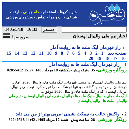
-
-
-
-
خبر
کرونا
استخدام
جام جهانی
اوقات
-
-
-
شرعی
آب و هوا
تماس
ویدئوهای ورزشی
16:33 | 1405/5/18
ار تیم ملی والیبال لهستان
سرویسها
راز قهرمان لیگ ملت ها به روایت آمار
حه بعد
1
2
3
4
5
6
7
8
9
10
11
12
13
14
15
20
19
18
17
راز قهرمان لیگ ملت ها به روایت آمار
گار
-
ورزشی
-
35 دقیقه پیش - یکشنبه 18 مرداد 1405، 15:57
82055412
تیم ملی والیبال لهستان در مسیر قهرمانی لیگ ملت های والیبال 2026، آماری
شان از خود به جا گذاشت و تنها دو شکست را تجربه کرد. تیم ملی والیبال
ن لهستان که در لیگ ملت های والیبال 2026 موفق ...
 ملت های والیبال
-
لیگ ملت ها
-
والیبال
-
تیم ملی والیبال لهستان
-
تیم ملی
بال
-
ملت ها
-
والیبال لهستان
واکنش جالب به نیمکت نشینی: مربی بهتر از من می داند
گار
-
ورزشی
-
28 ساعت پیش - شنبه 17 مرداد 1405، 11:42
82046518