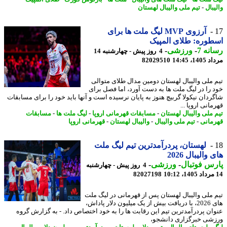
بال
-
تیم ملی والیبال لهستان
آرزوی MVP لیگ ملت ها برای
وره: طلای المپیک
نه 7
-
ورزشی
-
4 روز پیش - چهارشنبه 14
1، 14:45
82029510
 ملی والیبال لهستان دومین مدال طلای متوالی
 را در لیگ ملت ها به دست آورد، اما فصل برای
ردان نیکولا گربیچ هنوز به پایان نرسیده است و آنها باید خود را برای مسابقات
انی اروپا ...
 ملی والیبال لهستان
-
مسابقات قهرمانی اروپا
-
لیگ ملت ها
-
مسابقات
مانی
-
تیم ملی والیبال
-
والیبال لهستان
-
قهرمانی اروپا
لهستان، پردرآمدترین تیم لیگ ملت
والیبال 2026
س فوتبال
-
ورزشی
-
4 روز پیش - چهارشنبه
82027198
 ملی والیبال لهستان پس از قهرمانی در لیگ ملت
های 2026، با دریافت بیش از یک میلیون دلار پاداش،
ان پردرآمدترین تیم این رقابت ها را به خود اختصاص داد. - به گزارش گروه
شی خبرگزاری دانشجو،