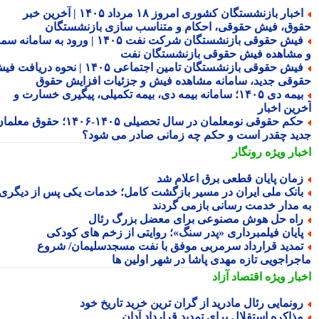
اخبار بازنشستگان کشوری امروز ۱۸ مرداد ۱۴۰۵ | آخرین خبر
وق، فیش حقوقی، احکام و متناسب سازی بازنشستگان
فیش حقوقی بازنشستگان شرکت نفت ۱۴۰۵ | ورود به سامانه سما
مشاهده فیش حقوقی بازنشستگان نفت
فیش حقوقی بازنشستگان تامین اجتماعی ۱۴۰۵ | نحوه دریافت فیش
وقی جدید، سامانه مشاهده فیش و جزئیات افزایش حقوق
بیمه دی ۱۴۰۵؛ سامانه بیمه دی، بیمه تکمیلی، پیگیری خسارت و
رین اخبار
حکم حقوقی نومعلمان در سال تحصیلی ۱۴۰۵-۱۴۰۶؛ حقوق معلمان
ید چقدر است و حکم چه زمانی صادر می شود؟
بار ویژه
رونگار
مان پایان قطعی برق اعلام شد
انک ملی ایران در مسیر بازگشت کامل؛ خدمات یکی پس از دیگری
 مدار خدمت رسانی بازمی گردند
اه حل هوش مصنوعی برای معضل بزرگ رئال
ایان فیلمبرداری «پدر سنگ»؛ روایتی از زخم های کودکی
مدید قرارداد سرمربی موفق با نفت مسجدسلیمان/ شروع
جراجویی تازه مهدی پاشا در شهر اولین ها
بار ویژه
اقتصاد آزاد
ونمایی رئال مادرید از گران ترین خرید تاریخ خود
ذاکره استقلال برای تمدید قرارداد آدان