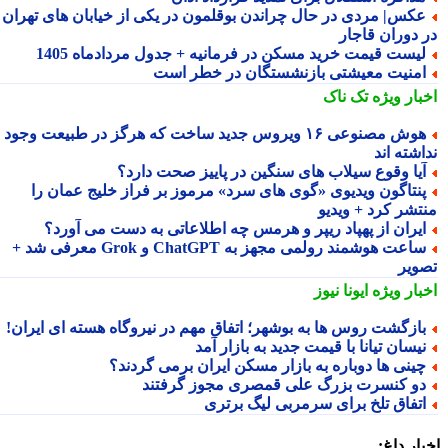
کس| مردی در حال چراندن بوقلمون در یکی از خیابان های تهران
 دوران قاجار
یست قیمت خرید مسکن در فرمانیه + جدول مردادماه 1405
منیت معیشتی بازنشستگان در خطر است
بار ویژه
تک ناک
هوش مصنوعی ۱۶ ویروس جدید ساخت که هرگز در طبیعت وجود
شته اند
یا وقوع سیلاب های سنگین در پاییز صحت دارد؟
نتاگون ویدیوی «گوی های سرد» مرموز بر فراز خلیج عمان را
تشر کرد + ویدیو
یران از پهپاد ریپر و هرمس چه اطلاعاتی به دست می آورد؟
ساعت هوشمند رولمی مجهز به ChatGPT و Grok معرفی شد +
ویر
بار ویژه
ایونا نیوز
ازگشت روس ها به بوشهر؛ اتفاق مهم در نیروگاه هسته ای ایران!
یسان تیانا با قیمت جدید به بازار آمد
ینی ها دوباره به بازار مسکن ایران برمی گردند؟
و کنسرت بزرگ علی قمصری مجوز گرفتند
تفاق تلخ برای سرمربی لیگ برتری
ار داغ: