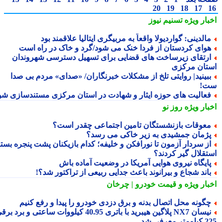
20
19
18
17
بار ویژه
تسنیم نیوز
الدینی: گواردیولا واقعاً به مربیگری ایتالیا علاقمند بود
وای کردستان از فردا خنک می شود/گرد و خاک در راه است
رتقای زیرساخت های قضایی برای تسهیل دسترسی شهروندان
تان مرکزی
بینید| روایتی تلخ از مشکلات خبرنگاران/ «صدای» مردم بی صدا
!
عالیت های حوزه ایثار و شهادت در استان مرکزی مستندسازی شود
بار ویژه
روز نو
عوقات بازنشستگان تامین اجتماعی چقدر است؟
ژمان جمشیدی به زیر خاکی می رسد؟
ز سردار آزمون تا نورافکن و خلیفه؛ کدام بازیکنان پشت پنجره بسته
تقلال گیر کردند؟
ایگاه نیروی هوایی آمریکا در وضعیت آماده باش
اند شجاع و بیرانوند باعث جدایی ربیعی از تراکتور شد؟!
بار ویژه
و قیمت خودرو | چرخان
گونه محل اتصال بدنه و برق دزدی خودرو را پیدا و رفع کنیم
نیسان NX7 پلاگین هیبرید با باتری 40.95 کیلووات ساعتی و برد برقی
 معرفی شد