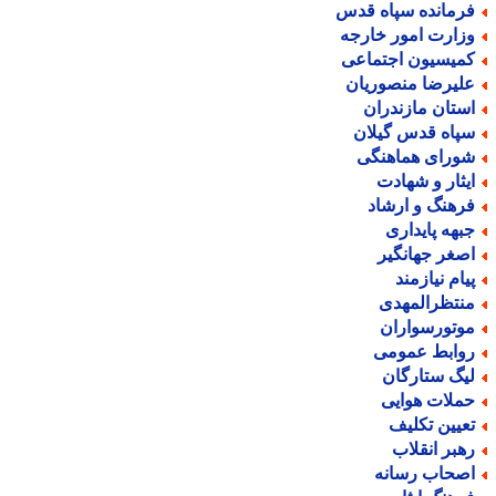
رمانده سپاه قدس
زارت امور خارجه
میسیون اجتماعی
لیرضا منصوریان
ستان مازندران
پاه قدس گیلان
ورای هماهنگی
یثار و شهادت
رهنگ و ارشاد
بهه پایداری
صغر جهانگیر
یام نیازمند
نتظرالمهدی
وتورسواران
وابط عمومی
یگ ستارگان
ملات هوایی
عیین تکلیف
هبر انقلاب
صحاب رسانه