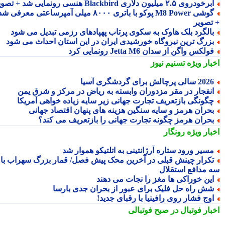
رخودروی ۲.۵ میلیون دلاری Blackbird هنسی رونمایی شد + تصویر
گوشی M8 Power پوکو با باتری ۸۰۰۰ میلی آمپرساعتی معرفی شد
تصویر
الگرد بلک هاوک به سکوی پرتاب پهپادهای رزمی تبدیل می شود
زرگ ترین نیروگاه خورشیدی ایران در این استان احداث می شود
ولکس واگن از سدان Jetta M6 رونمایی کرد
بار ویژه
تسنیم نیوز
2 سالی پرچالش برای گردشگری آسیا
نفجار در مقر مزدوران وابسته به ریاض در مرکز و شرق یمن
گونگی بازتعریف تجارت جهانی زیر سایه زیاده خواهی آمریکا
حران هرمز و سایه سنگین هزینه های پنهان اقتصاد جهانی
حران هرمز چگونه تجارت جهانی را بازتعریف می کند؟
بار ویژه
رونگار
سیر ورود ستاره آرژانتینی به اتلتیکو هموار شد
کرار چینش قبلی در آخرین محک پیش فصل/ قمار بزرگ سهراب با
 مدافع استقلال
ین خوراکی ها مغز را نجات می دهند
ش راه حل فلیک برای عبور از بحران جدی بارسا
وج فشار روی رافینیا با رقبای جدید!
بار فوتبال در صبح فوتبالی