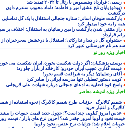
سمی؛ قرارداد وینیسیوس با رئال تا ۲۰۳۲ تمدید شد
ویدئو) پایان تلخ عشق امیر و فاطمه؛ داماد محبوب سندرم داون
گذشت
ازگشت طوفان آسانی؛ ستاره جنجالی استقلال با یک گل تماشایی
ه را به خود امیدوار کرد
از منتفی شدن بازگشت رامین رضائیان به استقلال؛ اختلاف بر سر
م قرارداد
شنواره گل در دیدار تدارکاتی؛ استقلال با درخشش سحرخیزان از
 هم نام خوزستانی عبور کرد
بار ویژه
روز نو
وسف پزشکیان: اگر دولت شکست بخورد، ایران شکست می خورد
یمت گذاری عجیب ایران خودرو؛ کارخانه از بازار جلو زد!
قای رضاییان؛ دیگر به شرافتت قسم نخور!
ویت دستور تعطیلی تنها مدرسه ایرانی را صادر کرد
اسخ قوه قضاییه به ادعای جنجالی درباره شهادت علی لاریجانی
بار ویژه
اندیشه معاصر
میم کالابرگ | جزئیات طرح شمیم کالابرگ | نحوه استفاده از شمیم
لابرگ و اعتبار خرید
دس امروز کیلویی چند است؟؛ جدول جدید قیمت حبوبات را ببینید /
مت نخود و لوبیا امروز چقدر شد؟ آخرین نرخ های بازار / قیمت روز
وبات اعلام شد؛ جزئیات نرخ عدس، نخود و لوبیا