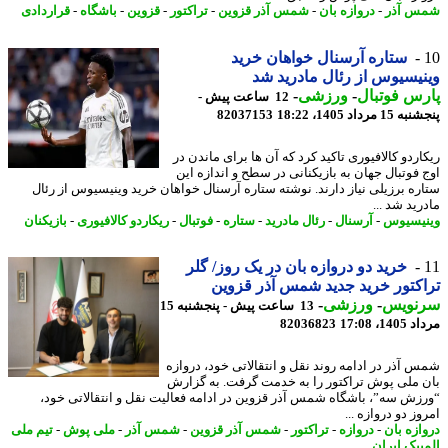
 آذر
-
دروازه بان
-
شمس آذر قزوین
-
تراکتور
-
قزوین
-
باشگاه
-
قراردادی
ستاره آرسنال خواهان خرید
یسیوس از رئال مادرید شد
س فوتبال
-
ورزشی
-
12 ساعت پیش -
 مرداد 1405، 18:22
82037153
اردو کالافیوری تاکید کرد که آن ها برای ماندن در
 فوتبال جهان به بازیکنانی در سطح و اندازه این
ره برزیلی نیاز دارند. نوشته ستاره آرسنال خواهان خرید وینیسیوس از رئال
ید شد ...
یسیوس
-
آرسنال
-
رئال مادرید
-
ستاره
-
فوتبال
-
ریکاردو کالافیوری
-
بازیکنان
خرید دو دروازه بان در یک روز/ گلر
کتور خرید جدید شمس آذر قزوین
نویس
-
ورزشی
-
13 ساعت پیش - پنجشنبه 15
1، 17:08
82036823
 آذر در ادامه روند نقل و انتقالاتی خود، دروازه
 ملی پوش تراکتور را به خدمت گرفت. به گزارش
زش سه”، باشگاه شمس آذر قزوین در ادامه فعالیت نقل و انتقالاتی خود،
ز دو دروازه ...
ازه بان
-
دروازه
-
تراکتور
-
شمس آذر قزوین
-
شمس آذر
-
ملی پوش
-
تیم ملی
پیک ایران