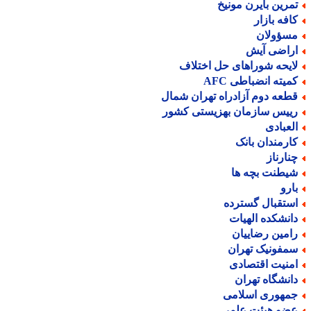
مرین بایرن مونیخ
افه بازار
سؤولان
راضی آیش
ایحه شوراهای حل اختلاف
میته انضباطی AFC
طعه دوم آزادراه تهران شمال
ییس سازمان بهزیستی کشور
لعبادی
ارمندان بانک
نارناز
یطنت بچه ها
ارو
ستقبال گسترده
انشکده الهیات
امین رضاییان
مفونیک تهران
منیت اقتصادی
انشگاه تهران
مهوری اسلامی
ضو هیئت علمی