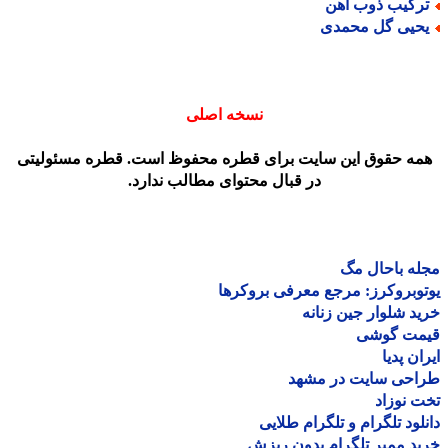
رکیب ذوب آهن
حیی گل محمدی
نسخه اصلی
مه حقوق این سایت برای قطره محفوظ است. قطره مسئولیتی
در قبال محتوای مطالب ندارد.
ه باحال مگ
وبروکرز: مرجع معرفی بروکرها
د شلوار جین زنانه
مت گوشی
ان پدیا
احی سایت در مشهد
 نوزاد
لود تلگرام و تلگرام طلایی
د ممبر تلگرام بدون ریزش