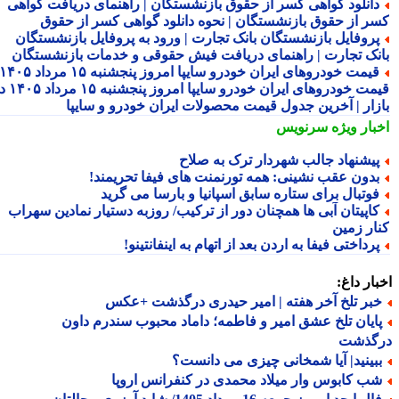
انلود گواهی کسر از حقوق بازنشستگان | راهنمای دریافت گواهی
ر از حقوق بازنشستگان | نحوه دانلود گواهی کسر از حقوق
روفایل بازنشستگان بانک تجارت | ورود به پروفایل بازنشستگان
نک تجارت | راهنمای دریافت فیش حقوقی و خدمات بازنشستگان
قیمت خودروهای ایران خودرو سایپا امروز پنجشنبه ۱۵ مرداد ۱۴۰۵ |
قیمت خودروهای ایران خودرو سایپا امروز پنجشنبه ۱۵ مرداد ۱۴۰۵ در
زار | آخرین جدول قیمت محصولات ایران خودرو و سایپا
بار ویژه
سرنویس
یشنهاد جالب شهردار ترک به صلاح
دون عقب نشینی: همه تورنمنت های فیفا تحریمند!
وتبال برای ستاره سابق اسپانیا و بارسا می گرید
اپیتان آبی ها همچنان دور از ترکیب/ روزبه دستیار نمادین سهراب
ار زمین
رداختی فیفا به اردن بعد از اتهام به اینفانتینو!
ار داغ:
بر تلخ آخر هفته | امیر حیدری درگذشت +عکس
ایان تلخ عشق امیر و فاطمه؛ داماد محبوب سندرم داون
گذشت
بینید| آیا شمخانی چیزی می دانست؟
ب کابوس وار میلاد محمدی در کنفرانس اروپا