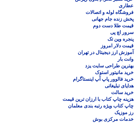
اری
شگاه لوله و اتصالات
 زنده جام جهانی
مت طلا دست دوم
ر اچ پی
ره وین تک
ت دلار امروز
زش ارز دیجیتال در تهران
ت بار
رین طراحی سایت یزد
د مانیتور استوک
د فالوور پاپ آپ اینستاگرام
یای تبلیغاتی
ید سالت
نه چاپ کتاب با ارزان ترین قیمت
 کتاب ویژه رتبه بندی معلمان
موزیک
مات مرکزی بوش