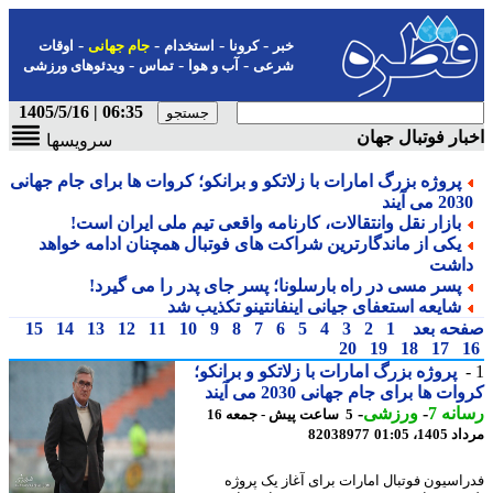
-
-
-
-
خبر
کرونا
استخدام
جام جهانی
اوقات
-
-
-
شرعی
آب و هوا
تماس
ویدئوهای ورزشی
06:35 | 1405/5/16
ار فوتبال جهان
سرویسها
پروژه بزرگ امارات با زلاتکو و برانکو؛ کروات ها برای جام جهانی
2 می آیند
بازار نقل وانتقالات، کارنامه واقعی تیم ملی ایران است!
یکی از ماندگارترین شراکت های فوتبال همچنان ادامه خواهد
اشت
پسر مسی در راه بارسلونا؛ پسر جای پدر را می گیرد!
شایعه استعفای جیانی اینفانتینو تکذیب شد
حه بعد
1
2
3
4
5
6
7
8
9
10
11
12
13
14
15
20
19
18
17
پروژه بزرگ امارات با زلاتکو و برانکو؛
ت ها برای جام جهانی 2030 می آیند
نه 7
-
ورزشی
-
5 ساعت پیش - جمعه 16
1، 01:05
82038977
اسیون فوتبال امارات برای آغاز یک پروژه