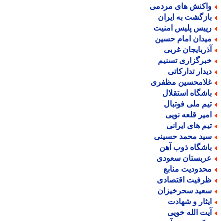
اکنش های مردمی
ازگشت به ایران
ییس پلیس امنیت
یدان امام حسین
ذربایجان غربی
برگزاری تسنیم
یدار تدارکاتی
لامحسین مظفری
اشگاه استقلال
یم ملی فوتبال
میر قلعه نویی
یم های ایرانی
ید محمد حسینی
اشگاه ذوب آهن
ربستان سعودی
حدودیت منابع
رفیت اقتصادی
عید سحرخیزان
یثار و شهادت
یت الله خویی