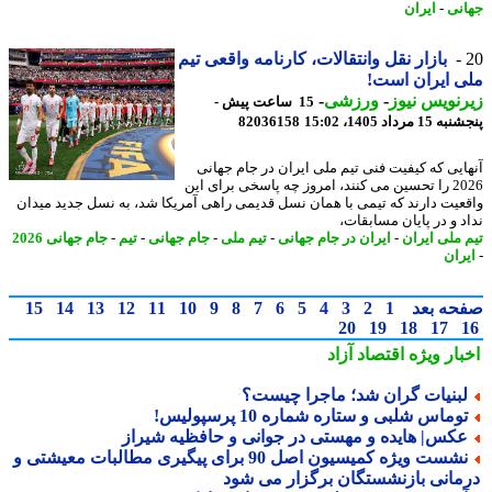
نی
-
ایران
بازار نقل وانتقالات، کارنامه واقعی تیم
 ایران است!
نویس نیوز
-
ورزشی
-
15 ساعت پیش -
 مرداد 1405، 15:02
82036158
ایی که کیفیت فنی تیم ملی ایران در جام جهانی
2026 را تحسین می کنند، امروز چه پاسخی برای این
عیت دارند که تیمی با همان نسل قدیمی راهی آمریکا شد، به نسل جدید میدان
د و در پایان مسابقات،
 ملی ایران
-
ایران در جام جهانی
-
تیم ملی
-
جام جهانی
-
تیم
-
جام جهانی 2026
ران
حه بعد
1
2
3
4
5
6
7
8
9
10
11
12
13
14
15
20
19
18
17
بار ویژه
اقتصاد آزاد
بنیات گران شد؛ ماجرا چیست؟
وماس شلبی و ستاره شماره 10 پرسپولیس!
کس| هایده و مهستی در جوانی و حافظیه شیراز
نشست ویژه کمیسیون اصل 90 برای پیگیری مطالبات معیشتی و
مانی بازنشستگان برگزار می شود