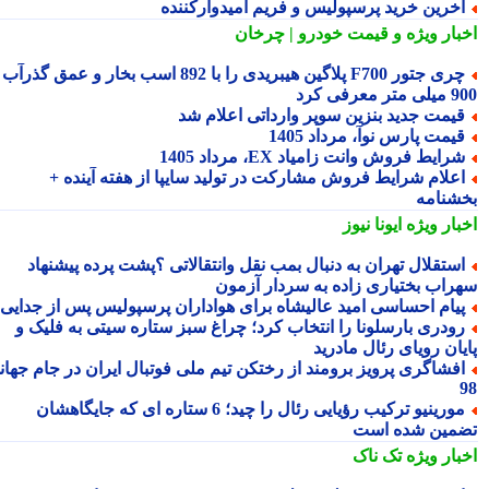
خرین خرید پرسپولیس و فریم امیدوارکننده
بار ویژه
و قیمت خودرو | چرخان
چری جتور F700 پلاگین هیبریدی را با 892 اسب بخار و عمق گذرآب
 معرفی کرد
یمت جدید بنزین سوپر وارداتی اعلام شد
یمت پارس نوآ، مرداد 1405
رایط فروش وانت زامیاد EX، مرداد 1405
علام شرایط فروش مشارکت در تولید سایپا از هفته آینده +
شنامه
بار ویژه
ایونا نیوز
ستقلال تهران به دنبال بمب نقل وانتقالاتی ؟پشت پرده پیشنهاد
راب بختیاری زاده به سردار آزمون
یام احساسی امید عالیشاه برای هواداران پرسپولیس پس از جدایی
ودری بارسلونا را انتخاب کرد؛ چراغ سبز ستاره سیتی به فلیک و
یان رویای رئال مادرید
فشاگری پرویز برومند از رختکن تیم ملی فوتبال ایران در جام جهانی
مورینیو ترکیب رؤیایی رئال را چید؛ 6 ستاره ای که جایگاهشان
مین شده است
بار ویژه
تک ناک