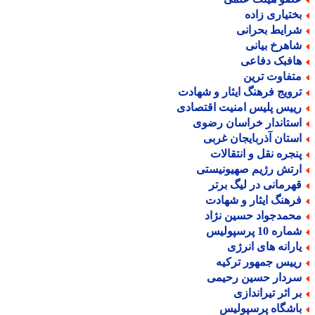
ختیاری زاده
رایط بحرانی
اهرخ بیانی
افبک دفاعی
تفاوت ترین
رویج فرهنگ ایثار و شهادت
ییس پلیس امنیت اقتصادی
ستاندار خراسان رضوی
ستان آذربایجان غربی
نجره نقل و انتقالات
رتش رژیم صهیونیستی
هرمانی در لیگ برتر
رهنگ ایثار و شهادت
حمدجواد حسین نژاد
اره 10 پرسپولیس
ارانه های انرژی
ییس جمهور ترکیه
ردار حسین رحیمی
ر اثر تیراندازی
اشگاه پرسپولیس