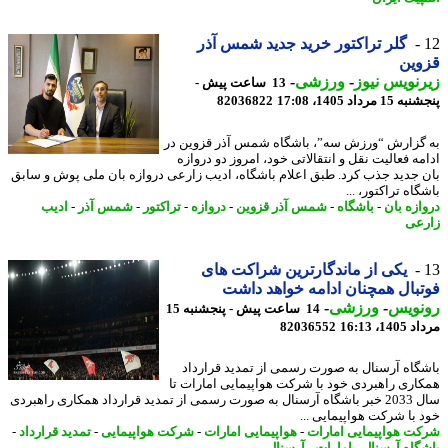
گلر تراکتور خرید جدید شمس آذر
وین
نویس نیوز
-
ورزشی
-
13 ساعت پیش -
 مرداد 1405، 17:08
82036822
گزارش “ورزش سه”، باشگاه شمس آذر قزوین در
مه فعالیت نقل و انتقالاتی خود، امروز دو دروازه
 جدید جذب کرد. طبق اعلام باشگاه، ادیب زارعی دروازه بان ملی پوش و سابق
اه تراکتور، ...
ازه بان
-
باشگاه
-
شمس آذر قزوین
-
دروازه
-
تراکتور
-
شمس آذر
-
ادیب
عی
یکی از ماندگارترین شراکت های
بال همچنان ادامه خواهد داشت
نویس
-
ورزشی
-
14 ساعت پیش - پنجشنبه 15
1، 16:13
82036552
گاه آرسنال به صورت رسمی از تمدید قرارداد
اری راهبردی خود با شرکت هواپیمایی امارات تا
سال 2033 خبر باشگاه آرسنال به صورت رسمی از تمدید قرارداد همکاری راهبردی
 با شرکت هواپیمایی ...
ت هواپیمایی امارات
-
هواپیمایی امارات
-
شرکت هواپیمایی
-
تمدید قرارداد
-