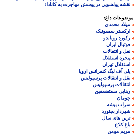
قشه پولشویی در پوشش مهاجرت به کانادا!
ضوعات داغ:
یلاد محمدی
رکستر سمفونیک
کورد رونالدو
وتبال ایران
قل و انتقالات
نجره استقلال
ستقلال تهران
لی آف لیگ کنفرانس اروپا
قل و انتقالات پرسپولیس
نتقالات پرسپولیس
هایی مستضعفین
ومان
راب بیشه
هردار بجنورد
رین های سال
اغ کلاغ
ریم مومن