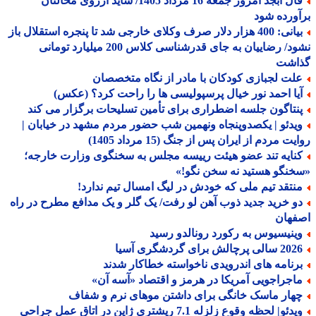
فال ابجد امروز جمعه 16 مرداد 1405/ شاید آرزوی محالتان
ورده شود
بیانی: 400 هزار دلار صرف وکلای خارجی شد تا پنجره استقلال باز
نشود/ رضاییان به جای قدرشناسی کلاس 200 میلیارد تومانی
اشت
لت لجبازی کودکان با مادر از نگاه متخصصان
یا احمد نور خیال پرسپولیسی ها را راحت کرد؟ (عکس)
نتاگون جلسه اضطراری برای تأمین تسلیحات برگزار می کند
یدئو | یکصدوپنجاه ونهمین شب حضور مردم مشهد در خیابان |
ت مردم از ایران پس از جنگ (15 مرداد 1405)
نایه تند عضو هیئت رییسه مجلس به سخنگوی وزارت خارجه؛
نگو هستید نه سخن نگو!»
نتقد تیم ملی که خودش در لیگ امسال تیم ندارد!
و خرید جدید ذوب آهن لو رفت/ یک گلر و یک مدافع مطرح در راه
فهان
ینیسیوس به رکورد رونالدو رسید
الی پرچالش برای گردشگری آسیا
رنامه های اندرویدی ناخواسته خطاکار شدند
اجراجویی آمریکا در هرمز و اقتصاد «آسه آن»
هار ماسک خانگی برای داشتن موهای نرم و شفاف
دئو| لحظه وقوع زلزله 7.1 ریشتری ژاپن در اتاق عمل جراحی