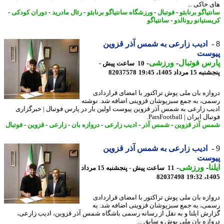
 خاکی ...
یاگو برنابئو
-
فوتبال
-
ورزشگاه سانتیاگو برنابئو
-
رئال مادرید
-
دوران کودکی
-
ستیانو رونالدو
-
سانتیاگو
ادیب زارعی به شمس آذر قزوین
وست
س فوتبال
-
ورزشی
-
10 ساعت پیش -
 مرداد 1405، 19:45
82037578
ازه بان ملی پوش تراکتور با امضای قراردادی
ی، به جمع سبزپوشان قزوینی اضافه شد. نوشته
ب زارعی به شمس آذر قزوین پیوست اولین بار در پارس فوتبال | خبرگزاری
 ایران | ParsFootball.
 آذر قزوین
-
شمس آذر
-
ادیب زارعی
-
دروازه بان
-
زارعی
-
قزوین
-
فوتبال
ادیب زارعی به شمس آذر قزوین
وست
ا
-
ورزشی
-
11 ساعت پیش - پنجشنبه 15 مرداد
82037498
1405
ازه بان ملی پوش تراکتور با امضای قراردادی
ی، به جمع سبزپوشان قزوینی اضافه شد. به
رش ایلنا و به نقل از رسانه رسمی باشگاه شمس آذر قزوین، ادیب زارعی،
ازه بان ملی پوش و سابق ...