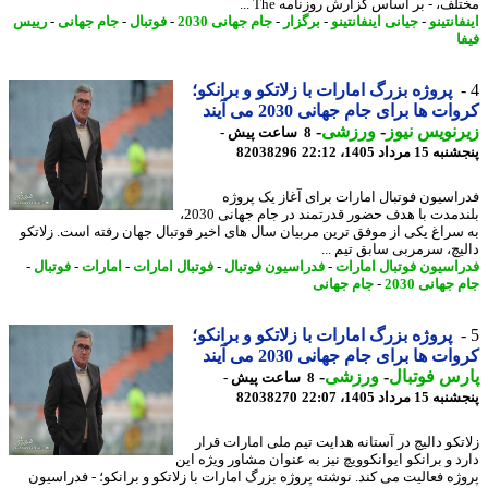
ف، - بر اساس گزارش روزنامه The ...
انتینو
-
جیانی اینفانتینو
-
برگزار
-
جام جهانی 2030
-
فوتبال
-
جام جهانی
-
رییس
پروژه بزرگ امارات با زلاتکو و برانکو؛
ت ها برای جام جهانی 2030 می آیند
نویس نیوز
-
ورزشی
-
8 ساعت پیش -
 مرداد 1405، 22:12
82038296
اسیون فوتبال امارات برای آغاز یک پروژه
بلندمدت با هدف حضور قدرتمند در جام جهانی 2030،
سراغ یکی از موفق ترین مربیان سال های اخیر فوتبال جهان رفته است. زلاتکو
یچ، سرمربی سابق تیم ...
اسیون فوتبال امارات
-
فدراسیون فوتبال
-
فوتبال امارات
-
امارات
-
فوتبال
-
جهانی 2030
-
جام جهانی
پروژه بزرگ امارات با زلاتکو و برانکو؛
ت ها برای جام جهانی 2030 می آیند
س فوتبال
-
ورزشی
-
8 ساعت پیش -
 مرداد 1405، 22:07
82038270
تکو دالیچ در آستانه هدایت تیم ملی امارات قرار
د و برانکو ایوانکوویچ نیز به عنوان مشاور ویژه این
ژه فعالیت می کند. نوشته پروژه بزرگ امارات با زلاتکو و برانکو؛ - فدراسیون