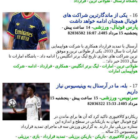
گاه آرسنال
-
طولانی ترین
-
قرارداد
یکی از ماندگارترین شراکت های
بال همچنان ادامه خواهد داشت
س فوتبال
-
ورزشی
-
14 ساعت پیش -
 مرداد 1405، 16:07
82036502
نال با تمدید قرارداد همکاری با شرکت هواپیمایی
امارات تا سال 2033، یکی از طولانی ترین و موفق
ن شراکت های تجاری تاریخ لیگ برتر انگلیس را ادامه داد. - باشگاه امارات تا
داد؛ ...
انی ترین
-
امارات
-
لیگ برتر انگلیس
-
همکاری
-
قرارداد
-
ادامه
-
شرکت
پیمایی امارات
بله، ما در آرسنال به وینیسیوس نیاز
یم
نویس
-
ورزشی
-
15 ساعت پیش - پنجشنبه 15
1، 15:33
82036322
اردو کالافیوری تاکید کرد که آن ها برای ماندن در
 فوتبال جهان به بازیکنانی در سطح و اندازه این
ره برزیلی نیاز دارند. به گزارش ورزش سه ف ماجرای تمدید قرارداد
وس 25 ساله ...
اردو کالافیوری
-
بازیکن
-
بازیکن برزیلی
-
تمدید قرارداد
-
بازی
-
برزیلی
-