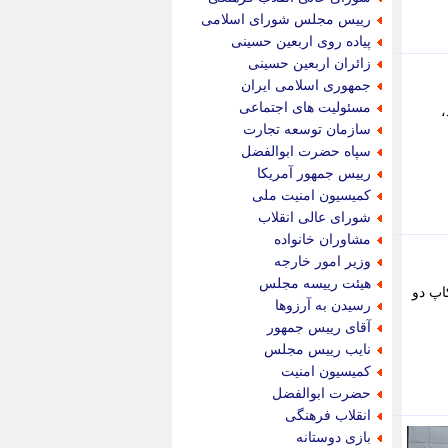
پویه آنلاین
رییس مجلس شورای اسلامی
پیام نفت
پیاده روی اربعین حسینی
تابناک
زائران اربعین حسینی
تازه نیوز
جمهوری اسلامی ایران
تبیان
مسئولیت های اجتماعی
،
تجارت نیوز
سازمان توسعه تجارت
تحریریه
سپاه حضرت ابوالفضل
ترابر نیوز
رییس جمهور آمریکا
ترفندباز
کمیسیون امنیت ملی
تریبون اقتصاد
شورای عالی انقلاب
تسنیم نیوز
مشاوران خانواده
تک ناک
وزیر امور خارجه
تکراتو
هیئت رییسه مجلس
ن پیکاپ دو
توریسم آنلاین
رسیدن به آرزوها
تولید نیوز
آقای رییس جمهور
تیتر فوری
نایب رییس مجلس
تیکنا
کمیسیون امنیت
جاب ویژن
حضرت ابوالفضل
جار نیوز
انقلاب فرهنگی
جالبتر
بازی دوستانه