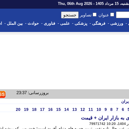
رداد 1405 - Thu, 06th Aug 2026
عنوان
تصاویر
-
-
-
-
-
-
-
-
ورزشی
فرهنگی
پزشکی
علمی
فناوری
حوادث
بین الملل
اس
بروزرسانی: 23:37
یران
20
19
18
17
16
15
14
13
12
11
10
9
8
7
6
به بازار ایران + قیمت
79971742
می ترین و در عین حال تازه نفس ترین چهره های دنیای آفرود است؛ خودرویی که ریشه ا