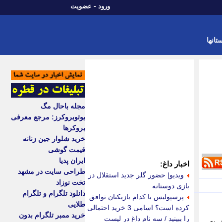
-
ورود
عضویت
تانها
مجله باحال مگ
یوتوبروکرز: مرجع معرفی
بروکرها
خرید شلوار جین زنانه
قیمت گوشی
ایران پدیا
اخبار داغ:
طراحی سایت در مشهد
ویدیو| حضور گلر جدید استقلال در
تخت نوزاد
بازی دوستانه
دانلود تلگرام و تلگرام
پرسپولیس با کدام بازیکنان توافق
طلایی
کرده است؟ اسامی 3 خرید احتمالی
خرید ممبر تلگرام بدون
را ببینید / سه نام داغ در لیست
ش به