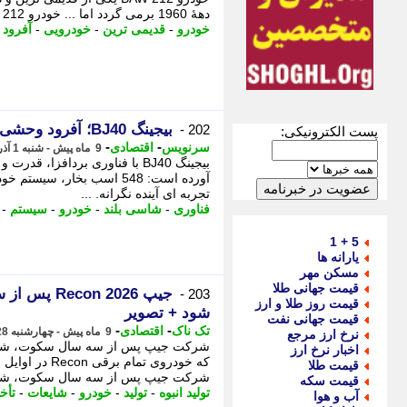
دههٔ 1960 برمی گردد اما ... خودرو BAW 212 یکی از قدیمی ترین و در عین حال تازه نفس ترین چهره ...
خودرو
-
قدیمی ترین
-
خودرویی
-
آفرود
-
بیجینگ BJ40؛ آفرود وحشی با قلب هیبریدی 548 اسب بخاری!
202 -
پست الکترونیکی:
-
-
سرنویس
اقتصادی
9 ماه پیش - شنبه 1 آذر 1404، 11:18
بیجینگ BJ40 با فناوری بردافزا،
آورده است: 548 اسب بخار، س
تجربه ای آینده نگرانه. ...
فناوری
-
شاسی بلند
-
خودرو
-
سیستم
-
5 + 1
یارانه ها
مسکن مهر
قیمت جهانی طلا
جیپ on 2026
203 -
قیمت روز طلا و ارز
شود + تصویر
قیمت جهانی نفت
-
-
تک ناک
اقتصادی
9 ماه پیش - چهارشنبه 28 آبان 1404، 12:51
نرخ ارز مرجع
شرکت جیپ پس از سه سال سکوت، شایعات
اخبار نرخ ارز
قیمت طلا
شرکت جیپ پس از سه سال سکوت، شایع
قیمت سکه
تولید انبوه
-
تولید
-
خودرو
-
شایعات
-
تأخ
آب و هوا