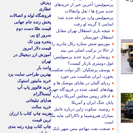
ریزش
پرسپولیس؛ آخرین خبر از خریدهای
عطاری
جدید سرخ ها / نقل وانتقالات
فروشگاه لوله و اتصالات
پرسپولیس وارد مرحله جدید شد؛
پخش زنده جام جهانی
اسامی 3 گزینه لو رفت
قیمت طلا دست دوم
نتیجه بازی استقلال تهران مقابل
سرور اچ پی
استقلال خوزستان
پنجره وین تک
مورینیو شش ستاره رئال مادرید را
قیمت دلار امروز
از حالا در ترکیب اصلی می بیند
آموزش ارز دیجیتال در
رونمایی از خرید جدید پرسپولیس؛
تهران
غول دومتری تارتار کیست؟
وانت بار
یوسف پزشکیان: اگر دولت شکست
بهترین طراحی سایت یزد
بخورد، ایران شکست می خورد
خرید مانیتور استوک
ردپای آلمان در بقایای موشک ها و
خرید فالوور پاپ آپ
پهپادهای کشف شده در فرودگاه جهرم
اینستاگرام
ادعای رییس مجلس آمریکا درباره
هدایای تبلیغاتی
پایان جنگ ایران و آمریکا
خرید سالت
روسیه: سکوت ژاپن درباره عامل
هزینه چاپ کتاب با ارزان
بمباران هیروشیما و ناکازاکی مایه ننگ
ترین قیمت
است
چاپ کتاب ویژه رتبه بندی
صنعت نفت مهاجم مس شهر بابک