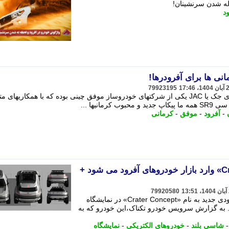
 له شدن سرنشینان!
د
79923195
به گزارش «پدال نیوز» گروه خودروسازی جک یا JAC یکی از شرکت‎
نی‎ها ...
-
آفرود
-
موفق
-
کرمانی
هیوندای با «Crater Concept» وارد بازار خودروهای آفرود می ‎شود +
79920580
هیوندای اعلام کرد از یک شاسی بلند آفرودی جدید به نام «Crater Concept» در نمایشگاه
 به گزارش سرویس خودرو تکناک،این خودرو که به
شاسی بلند
-
خودروهای الکتریکی
-
نمایشگاه