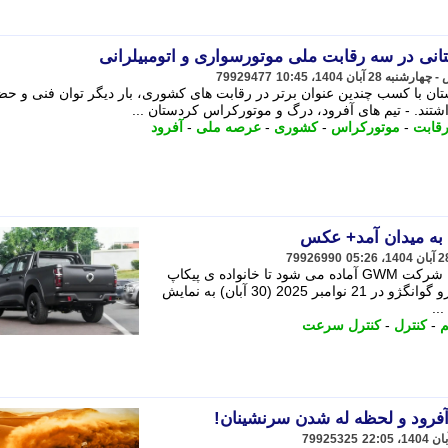
ی در سه رقابت ملی موتورسواری و اتومبیلرانی
79929477
ان با کسب چندین عنوان برتر در رقابت های کشوری، بار دیگر توان فنی و حض
تند. - تیم های آفرود، درگ و موتورکراس کردستان ...
قابت
-
موتورکراس
-
کشوری
-
عرصه ملی
-
آفرود
 به میدان آمد+ عکس
79926990
به گزارش اقتصادنیوز به نقل از زومیت، شرکت GWM آماده می شود تا خانواده ی پیکاپ
Cannon مدل 2026 را در نمایشگاه خودرو گوانگژو در 21 نوامبر 2025 (30 آبان) به نمایش
..
-
کنترل
-
کنترل سرعت
 آفرود و لحظه له شدن سرنشینان!
79925325