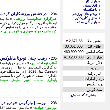
بازار کار
افغانستان
تاجیکستان
درخشش ورزشکاران کردستان
ویدئو های ورزشی
204 -
طنز و کاریکاتور
-
-
خبرگزاری صداوسیما
ورزشی
9 ماه پیش - چهارشنبه 28 آبان 1404، 10:45
بازار آتی سکه
تیم های آفرود، درگ و موتورکراس کردست
مؤثر خود در عرصه ملی را به نمایش گذاش
کردستان
-
موتورسواری و اتومبیلرانی
-
ر
اونس طلا
2,671.55
▼
طلای 18
39,051,000
سکه امامی
460,900,000
بهار ازادی
410,200,000
رقیب چینی تویوتا هایلوکس
205 -
دلار امریکا
-
-
آفتاب نو
اقتصادی
9 ماه پیش - چهارشنبه 28 آبان 1404، 05:26
یورو
لیر ترکیه
بگذارد. - نسخه ی شهری کنون با سیستم .
درهم امارات
پایداری
-
سامانه
-
تغییر
-
نمایش
-
سیستم
پوند انگلیس
بیت کویین
بیشتر + کد نمایش
نورنما | واژگونی خودرو در
206 -
-
-
نور نیوز
حوادث
9 ماه پیش - سه شنبه 27 آبان 1404، 22:05