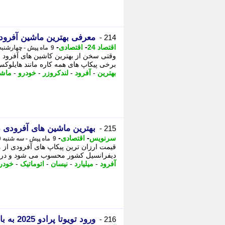
معرفی بهترین ماشین آفرود در
214 -
-
-
اقتصاد 24
اقتصادی
9 ماه پیش - چهارشنبه 21 آبان 1404، 15:07
وقتی سخن از بهترین کاشین های آفرود می
برخی پیکاپ های همه کاره مانند هایلوکس 
بهترین
-
آفرود
-
لندکروزر
-
خودرو
-
ماش
بهترین ماشین های آفرودی در
215 -
-
-
سرنویس
اقتصادی
9 ماه پیش - سه شنبه 20 آبان 1404، 01:13
دیفرانسیل کشور محسوب می شود و در کنار کی ام سی T8 و T9، گ
آفرود
-
میلیارد
-
نیسان
-
اتوماتیک
-
خودر
ورود تویوتا پرادو 2025 به بازار ایران
216 -