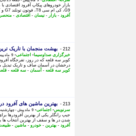
9 ماه پیش - جمعه 23 آبان 1404، 08:01
G9، کی ام سی T8، فوتون تونلند G7 و کی ام سی T9 رقابتی شد. - بازار خودروهای پیکاپ ...
آفرود
-
بازار
-
نیسان
-
اقتصادی
-
منحصر 
بهشت منجمان با تاریک ترین
212 -
-
-
خبرگزاری صداوسیما
اجتماعی
9 ماه پیش - پنجشنبه 22 آبان 1404، 12:00
کویر سه قلعه که در روز، تفرجگاه آفرو
درخشان در آسمان صاف و تاریک تبدیل م
کویر سه قلعه
-
آسمان
-
سه قلعه
-
قلعه
بهترین ماشین های آفرود در سال 1404 
213 -
-
-
سرنویس
اجتماعی
9 ماه پیش - چهارشنبه 21 آبان 1404، 16:03
جیپ رانگلر یکی از بهترین آفرودرها بر
شدن در ها و سقف از بهترین انتخاب ها ب
آفرود
-
بهترین
-
خودرو
-
ماشین
-
طبیعت