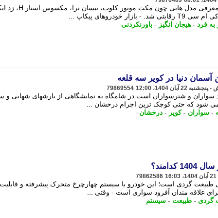
79876489
بازار خودروهای پیکاپ آفرود اقتصادی با معرفی مدل هایی 
به فرد
-
هیجان انگیز
-
باورنکردنی
 آسمان دنیا در کویر سه قلعه
79869554
د سواران و شترسواران است در شامگاه به نمایشگاهی از بارشهای شهابی و ست
ی شود که حتی کوچک ترین اجرام درخشان ...
-
سواران
-
کویر
-
درخشان
کدامند؟
79862586
ای طبیعت گردی است؛ این خودرو با سیستم چهارچرخ متحرک پیشرفته و قابلیت 
رای علاقه مندان آفرود سواری است - وقتی ...
 گردی
-
طبیعت
-
سیستم