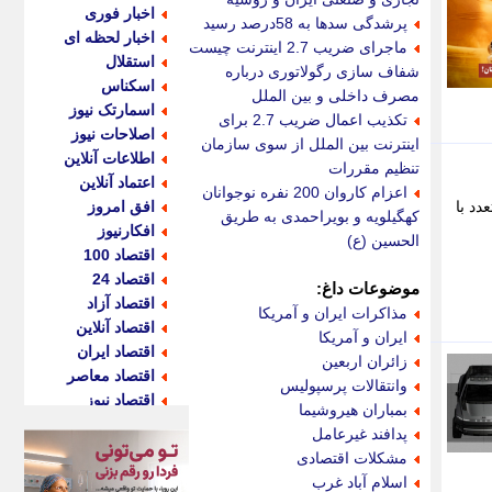
اخبار فوری
پرشدگی سدها به 58درصد رسید
اخبار لحظه ای
ماجرای ضریب 2.7 اینترنت چیست؟
استقلال
شفاف سازی رگولاتوری درباره
اسکناس
مصرف داخلی و بین الملل
اسمارتک نیوز
تکذیب اعمال ضریب 2.7 برای
اصلاحات نیوز
اینترنت بین الملل از سوی سازمان
اطلاعات آنلاین
تنظیم مقررات
اعتماد آنلاین
اعزام کاروان 200 نفره نوجوانان
های خودروساز موفق چینی بوده که با همکاری‎های متعدد با
افق امروز
کهگیلویه و بویراحمدی به طریق
افکارنیوز
الحسین (ع)
اقتصاد 100
اقتصاد 24
موضوعات داغ:
اقتصاد آزاد
مذاکرات ایران و آمریکا
اقتصاد آنلاین
ایران و آمریکا
اقتصاد ایران
زائران اربعین
اقتصاد معاصر
وانتقالات پرسپولیس
اقتصاد نیوز
بمباران هیروشیما
اکو ایران
پدافند غیرعامل
اکوفارس
مشکلات اقتصادی
اکونگار
اسلام آباد غرب