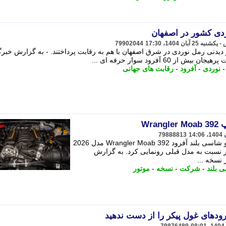
دی کشور در اصفهان
79902044
دیدنی رمل نوردی در شرق اصفهان با هم به رقابت پرداختند. - به گزارش خبر
60 آفرود سوار حرفه ای ...
نوردی
-
آفرود
-
رقابت های جهانی
Wra
79888813
شرکت جیپ از نسخه تولید محدود خودرو شاسی بلند آفرود Wrangler Moab 392 مدل 2026
و با قیمت پایین تر نسبت به مدل قبلی رونمایی کرد. به گزارش
نسخه ...
 بلند
-
شرکت
-
نسخه
-
موتور