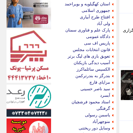
اکونیوز
استان کهگیلویه و بویراحمد
الف
جمهوری اسلامی
انتشار آنلاین
افتتاح طرح آبیاری
اندیشه قرن
ولی آباد
اندیشه معاصر
پارک علم و فناوری سمنان
گزاری
اندیشه ها
دادگاه عمومی
انرژی پرس
پاریس اف سی
ای استخدام
قانون انتخابات مجلس
ایتنا
تعویق بازی های لیگ برتر
ایراف
آسیب دیدگی بازیکنان
ایران آرت
الکسیس سائلماکرز
ایران آنلاین
بندرگز به بندرترکمن
ایران زندگی
مزایای قارچ
ایران فوری
سید ناصر حسینی
ایرانی روز
آبسرد
ایرانیتال
استاد محمود فرشچیان
ایرنا
گرفتگی
ایسکانیوز
یاسمن رسولی
ایسنا
منوچهرآباد
ایکنا
وسایل دور ریختنی
ایلنا