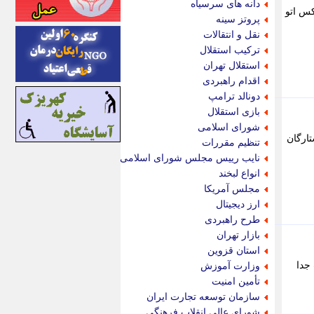
دانه های سرسیاه
چون مکث موتور کلوت، نیسان ترا، مکسوس استار H، زد ایکس اتو
اینتیتر
پروتز سینه
ایونا نیوز
نقل و انتقالات
بازتاب آنلاین
ترکیب استقلال
باشگاه خبرنگاران
استقلال تهران
باغستان نیوز
اقدام راهبردی
بامبوک
دونالد ترامپ
ببین و بخون
بازی استقلال
بدینسان
شورای اسلامی
بنکر
ارگان
تنظیم مقررات
بیت ران
نایب رییس مجلس شورای اسلامی
پارس فوتبال
انواع لبخند
پارسینه
مجلس آمریکا
پارسینه پلاس
ارز دیجیتال
پاز آنلاین
طرح راهبردی
پاس گل
بازار تهران
پانا
استان قزوین
پرتو نیوز
جدا
وزارت آموزش
پرسون
تأمین امنیت
پنجره نیوز
سازمان توسعه تجارت ایران
پویامگ
شورای عالی انقلاب فرهنگی