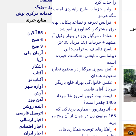
معلمان
را جذب کرد
رز موزیک
اولین جزییات طرح راهبردی امنیت
خدمات مرکزی بوش
تنگه هرمز
منابع خبری
افزایش تعرفه و تصاعد پلکانی بهای
ور
برق مشترکین کشاورزی لغو شد
55 آنلاین
تصادف مرگبار پژو در بلوار وکیل آباد
6 صبح
مشهد + جزییات (15 مرداد 1405)
9 صبح
پاسخ قالیباف به ترامپ: این
آرمان ملی
دیپلماسی نمایشی، شکست خورده
آریا
است
آشکار
آتش سوزی مرگبار در مجتمع تجاری
آفتاب
سعیدیه همدان
آفتاب نو
عکس خانوادگی بهزاد خلج بازیگر
آوازه شهر
سریال آقای قاضی
آوش
قیمت بیت کوین امروز 14 مرداد
آهن نیوز
1405 چقدر است؟
آینده روشن
«آندومتریوز» بیماری دردناکی که
اتومبیل فارسی
165 میلیون زن در جهان از آن رنج می
اخبار ارسالی
برند
اخبار اقتصادی
راهکارهای توسعه همکاری های
اخبار ایران
تجاری و صنعتی ایران و روسیه