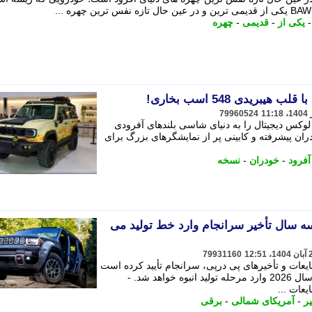
یکی از
-
قدیمی
-
چهره
79960524
 قدرت و لوکس دیجیتال را به دنیای شاسی بلندهای آفرودی
یستم خودران پیشرفته و کابینی پر از نمایشگرهای بزرگ برای
آفرود
-
خودران
-
نسخه
Rec پس از سه سال تأخیر سرانجام وارد خط تولید می
79931160
 و تأخیرهای پی درپی، سرانجام تأیید کرده است
که خودروی تمام برقی Recon در اوایل سال 2026 وارد مرحله تولید انبوه خواهد شد. -
ات ...
یر
-
آمریکای شمالی
-
برقی