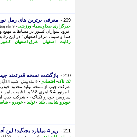
معرفی برترین های رمل نور
209 -
-
-
خبرگزاری صداوسیما
ورزشی
9 ماه پیش - یکشنبه 25 آبان 1404، 17:30
آفرود سواران کشور در مسابقات مهیج و 
صدا و سیما، مرکز اصفهان ؛ در این رقابت پرهیجان بیش از 
رقابت
-
اصفهان
-
شرق اصفهان
-
کشور
-
بازگشت نسخه قدرتمند جیپ ngler Moab 392
210 -
-
-
تک ناک
اقتصادی
9 ماه پیش - شنبه 24 آبان 1404، 14:06
با موتور 6.4 لیتری V-8 
سرویس خودرو تکناک ، - شرکت جیپ از 
خودرو شاسی بلند
-
تولید
-
خودرو
-
شاسی
زیر 4 میلیارد بجنگید! این آفرودهای غول پیکر را از دست ندهید
211 -
-
-
سرانه
اقتصادی