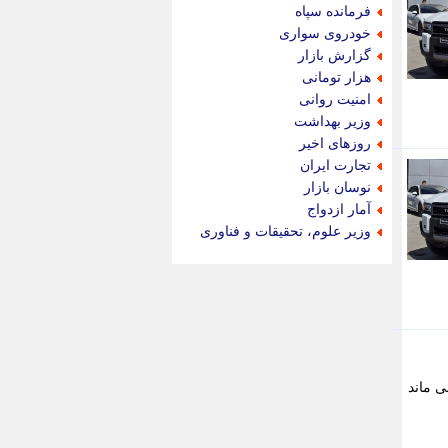
جام جم
فرمانده سپاه
جدید پرس
خودروی سواری
جماران
گزارش بازار
جوان ایرانی
هزار تومانی
جهان مانا
امنیت روانی
جهان نگر
وزیر بهداشت
جهان نیوز
روزهای اخیر
چطور
تجارت ایران
چمپیونات
نوسان بازار
چمدون
آمار ازدواج
چه خبر
وزیر علوم، تحقیقات و فناوری
حادثه 24
حرف تو
حوادث پلاس
حوزه نیوز
خبر آنلاین
خبر جنوب
خبر سیاسی
 تا سال 1394 در خط تولید باقی ماند
خبر گردون
خبر ورزشی
خبرجو