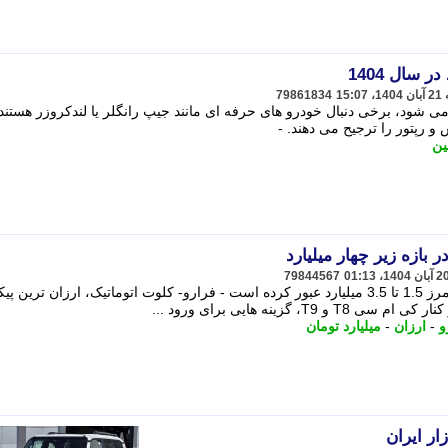
 سال 1404
79861834
 شود، برخی دنبال خودرو های حرفه ای مانند جیپ رانگلر یا لندکروزر هستند
و رپتور را ترجیح می دهند. -
ین
 بازه زیر چهار میلیارد
79844567
قیمت ارزان ترین پیکاپ های آفرودی از مرز 1.5 تا 3.5 میلیارد عبور کرده است - فرارو- کلوت اتوماتیک، ارزان تری
زینه هایی برای ورود ...
و
-
ارزان
-
میلیارد تومان