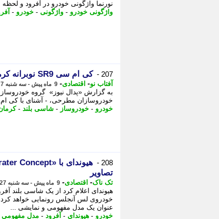
نورنما واژگونی خودرو در آفرود و لحظه
واژگونی خودرو
-
واژگونی
-
خودرو
-
آفرو
کی ام سی SR9 نوبرانه کرمانی ها برای آفرودرها!
207 -
-
-
آفتاب نو
اقتصادی
9 ماه پیش - سه شنبه 27 آبان 1404، 17:46
خودروسازان مطرحی، - آشنای با کی ام سی SR9 همه ما پیکاپ جدید و محبوب کرما
خودرو
-
خودروساز
-
شاسی بلند
-
کرمان
208 -
تصاویر
-
-
تک ناک
اقتصادی
9 ماه پیش - سه شنبه 27 آبان 1404، 13:51
خودروی لس آنجلس رونمایی خواهد کرد.
عنوان یک مدل مفهومی و نمایشی ...
خودرو
-
هیوندای
-
آفرود
-
مدل مفهومی
-