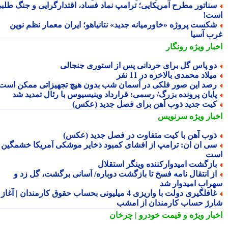
ناتور مطرح آمریکایی؛ ترامپ نماد فساد، اقتدارگرایی و جنگ طلبی
ت!
کست پروژه «خاورمیانه جدید» نتانیاهو؛ ایران معمار نظم نوین
ب آسیا
بار ویژه
رونگار
و پاس گل برای حردانی پس از استوری جنجالی
یلاد محمدی بالاخره در 11 نفر
صد این صور فلکی در آسمان شب بدون هیچ تجهیزاتی ممکن است
ایان پرونده بزرگ/ رسمی: قرارداد وینیسیوس با رئال تمدید شد
یت جدید ذوب آهن برای فصل جدید (عکس)
بار ویژه
سرنویس
وب آهن با کیت متفاوت در فصل جدید (عکس)
ی ان ان: ترامپ از افشای کمبود ذخایر موشکی آمریکا خشمگین
ت
ازگشت امیدوارکننده وینگر استقلال
ز انتقال نامه فسخ تا بازگشت دوباره/ آسانی برگشت، گل زد و
راب امیدوار شد
غافلگیری دولت با واریزی 4 میلیونی بحساب حقوق کارمندان | آغاز
رژ حساب کارمندان از امشب
بار ویژه
و قیمت خودرو | چرخان