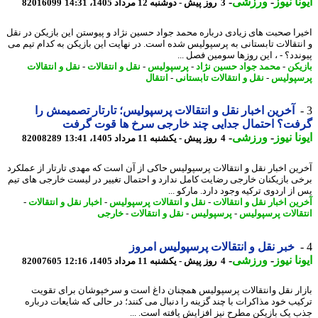
نا نیوز
-
ورزشی
-
3 روز پیش - دوشنبه 12 مرداد 1405، 14:31
82016099
را صحبت های زیادی درباره محمد جواد حسین نژاد و پیوستن این بازیکن در نقل
نتقالات تابستانی به پرسپولیس شده است. در نهایت این بازیکن به کدام تیم می
ندد؟ - ، این روزها سومین فصل ...
یکن
-
محمد جواد حسین نژاد
-
پرسپولیس
-
نقل و انتقالات
-
نقل و انتقالات
پولیس
-
نقل و انتقالات تابستانی
-
انتقال
آخرین اخبار نقل و انتقالات پرسپولیس؛ تارتار تصمیمش را
فت؟ احتمال جدایی چند خارجی سرخ ها قوت گرفت
نا نیوز
-
ورزشی
-
4 روز پیش - یکشنبه 11 مرداد 1405، 13:41
82008289
ین اخبار نقل و انتقالات پرسپولیس حاکی از آن است که مهدی تارتار از عملکرد
ی بازیکنان خارجی رضایت کامل ندارد و احتمال تغییر در لیست خارجی های تیم
از اردوی ترکیه وجود دارد. مارکو ...
ین اخبار نقل و انتقالات
-
نقل و انتقالات پرسپولیس
-
اخبار نقل و انتقالات
-
قالات پرسپولیس
-
پرسپولیس
-
نقل و انتقالات
-
خارجی
خبر نقل و انتقالات پرسپولیس امروز
نا نیوز
-
ورزشی
-
4 روز پیش - یکشنبه 11 مرداد 1405، 12:16
82007605
ار نقل وانتقالات پرسپولیس همچنان داغ است و سرخپوشان برای تقویت
یب خود مذاکرات با چند گزینه را دنبال می کنند؛ در حالی که شایعات درباره
 یک بازیکن مطرح نیز افزایش یافته است. ...