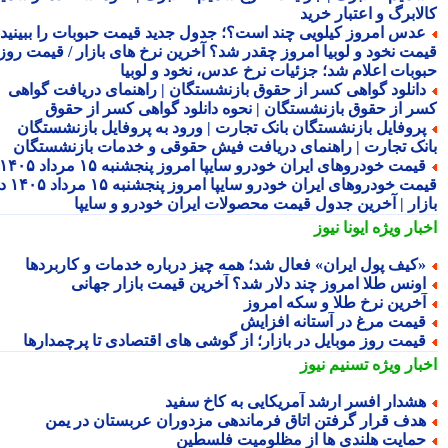
لابرگ و اعتبار خرید
دس امروز کیلویی چند است؟؛ جدول جدید قیمت حبوبات را ببینید /
مت نخود و لوبیا امروز چقدر شد؟ آخرین نرخ های بازار / قیمت روز
وبات اعلام شد؛ جزئیات نرخ عدس، نخود و لوبیا
انلود گواهی کسر از حقوق بازنشستگان | راهنمای دریافت گواهی
ر از حقوق بازنشستگان | نحوه دانلود گواهی کسر از حقوق
روفایل بازنشستگان بانک تجارت | ورود به پروفایل بازنشستگان
نک تجارت | راهنمای دریافت فیش حقوقی و خدمات بازنشستگان
قیمت خودروهای ایران خودرو سایپا امروز پنجشنبه ۱۵ مرداد ۱۴۰۵ |
قیمت خودروهای ایران خودرو سایپا امروز پنجشنبه ۱۵ مرداد ۱۴۰۵ در
زار | آخرین جدول قیمت محصولات ایران خودرو و سایپا
بار ویژه
ایونا نیوز
کیف پول ایران» فعال شد؛ همه چیز درباره خدمات و کاربردها
ونس طلا امروز چند دلار شد؟ آخرین قیمت بازار جهانی
خرین نرخ طلا و سکه امروز
یمت مرغ در آستانه افزایش
یمت روز موبایل در بازار؛ از گوشی های اقتصادی تا پرچمدارها
بار ویژه
تسنیم نیوز
شدار افسر ارشد آمریکایی به کاخ سفید
دف قرار گرفتن اتاق فرماندهی مزدوران عربستان در یمن
مایت هلندی ها از مظلومیت فلسطین