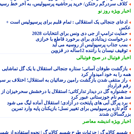
لاف سردرگم رختکن/ خرید پرحاشیه پرسپولیس، به آخر خط رسید!
بار ویژه
روز نو
دعای جنجالی یک استقلالی : تمام قلبم برای پرسپولیس است +
کس
مایت ترامپ از جی دی ونس برای انتخابات 2028
رخواست زیدآبادی برای برخورد قاطع با خرازی
مب جذاب پرسپولیس از روسیه می آید
وقیف نیسان با راننده 12ساله در قزوین
بار فوتبال در صبح فوتبالی
ازگشت طوفان آسانی؛ ستاره جنجالی استقلال با یک گل تماشایی
ه را به خود امیدوار کرد
از منتفی شدن بازگشت رامین رضائیان به استقلال؛ اختلاف بر سر
م قرارداد
شنواره گل در دیدار تدارکاتی؛ استقلال با درخشش سحرخیزان از
 هم نام خوزستانی عبور کرد
رد پرگل آبی های پایتخت در آزادی؛ استقلال آماده لیگ می شود
ام تازه پرسپولیس برای تغییر نسل؛ بازیکنان پایه وارد تمرین
رگسالان شدند
بار ویژه
اندیشه معاصر
میم کالابرگ | جزئیات طرح شمیم کالابرگ | نحوه استفاده از شمیم