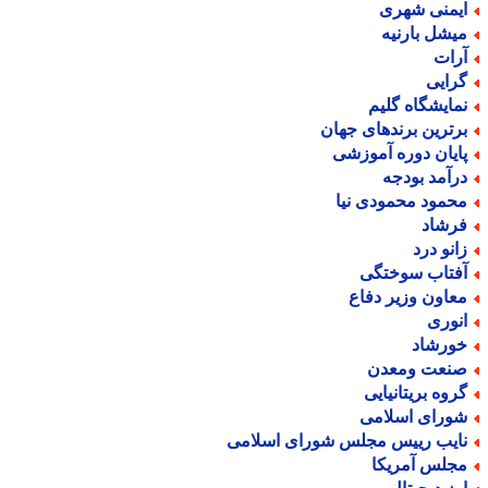
یمنی شهری
یشل بارنیه
رات
رایی
مایشگاه گلیم
رترین برندهای جهان
ایان دوره آموزشی
رآمد بودجه
حمود محمودی نیا
رشاد
انو درد
فتاب سوختگی
عاون وزیر دفاع
نوری
ورشاد
نعت ومعدن
روه بریتانیایی
ورای اسلامی
ایب رییس مجلس شورای اسلامی
جلس آمریکا