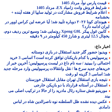
یمت پارس نوآ، مرداد 1405
رایط فروش وانت زامیاد EX، مرداد 1405
علام شرایط فروش مشارکت در تولید سایپا از هفته آینده +
شنامه
هیوندای کونا ۲۰۲۶ دوباره تأیید شد؛ آیا عرضه این کراس اوور در
ان ادامه دارد؟
کابین غول پیکر Xpeng G9L رونمایی شد؛ وسیع ترین ردیف دوم،
ری و شارژ 450 کیلومتر در ۹ دقیقه
ار داغ:
یدیو| حضور گلر جدید استقلال در بازی دوستانه
پرسپولیس با کدام بازیکنان توافق کرده است؟ اسامی 3 خرید
مالی را ببینید / سه نام داغ در لیست پرسپولیس؛ آخرین خبر از
دهای جدید سرخ ها / نقل وانتقالات پرسپولیس وارد مرحله جدید
سامی 3 گزینه لو رفت
تیجه بازی استقلال تهران مقابل استقلال خوزستان
ستقلال در آستانه قرارداد با دو بازیکن خارجی
ورینیو شش ستاره رئال مادرید را از حالا در ترکیب اصلی می
د
کس دیده نشده ظل السلطنه نوه ناصرالدین شاه در لباس
ادی