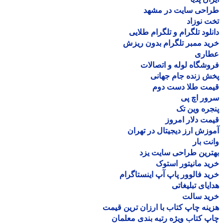
احی سایت در مشهد
 نوزاد
لود تلگرام و تلگرام طلایی
د ممبر تلگرام بدون ریزش
اری
شگاه لوله و اتصالات
 زنده جام جهانی
مت طلا دست دوم
ر اچ پی
ره وین تک
ت دلار امروز
زش ارز دیجیتال در تهران
ت بار
رین طراحی سایت یزد
د مانیتور استوک
د فالوور پاپ آپ اینستاگرام
یای تبلیغاتی
ید سالت
نه چاپ کتاب با ارزان ترین قیمت
 کتاب ویژه رتبه بندی معلمان