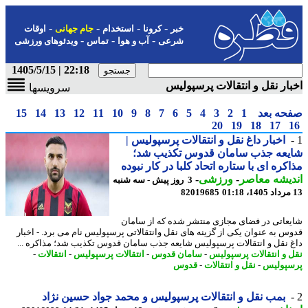
-
-
-
-
خبر
کرونا
استخدام
جام جهانی
اوقات
-
-
-
شرعی
آب و هوا
تماس
ویدئوهای ورزشی
22:18 | 1405/5/15
ار نقل و انتقالات پرسپولیس
سرویسها
حه بعد
1
2
3
4
5
6
7
8
9
10
11
12
13
14
15
20
19
18
17
اخبار داغ نقل و انتقالات پرسپولیس |
یعه جذب سامان قدوس تکذیب شد؛
کره ای با ستاره اتحاد کلبا در کار نبوده
یشه معاصر
-
ورزشی
-
3 روز پیش - سه شنبه
82019685
عاتی در فضای مجازی منتشر شده که از سامان
س به عنوان یکی از گزینه های نقل وانتقالاتی پرسپولیس نام می برد. - اخبار
 نقل و انتقالات پرسپولیس شایعه جذب سامان قدوس تکذیب شد؛ مذاکره ...
 و انتقالات پرسپولیس
-
سامان قدوس
-
انتقالات پرسپولیس
-
انتقالات
-
پولیس
-
نقل و انتقالات
-
قدوس
بمب نقل و انتقالات پرسپولیس و محمد جواد حسین نژاد