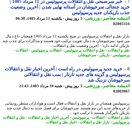
خبر سرصبحی نقل و انتقالات پرسپولیس در 11 مرداد 1405 |
د جنجالی سرخپوشان در آستانه نهایی شدن | آخرین وضعیت
 بازیکنان جدید پرسپولیس
یشه معاصر
-
ورزشی
-
5 روز پیش - یکشنبه 11 مرداد 1405، 06:38
82005
بازار نقل و انتقالات پرسپولیس در صبح یکشنبه 11 مرداد 1405 همچنان داغ دنبال
شود. سرخپوشان به دنبال تقویت ترکیب خود هستند و مذاکرات برای جذب چند
کن ادامه دارد؛ - آخرین وضعیت نقل و انتقالات ...
 و انتقالات
-
نقل و انتقالات پرسپولیس
-
انتقالات پرسپولیس
-
انتقالات
-
پولیس
-
بازیکن
-
سرخپوشان
خرید جدید پرسپولیس در راه است | آخرین اخبار نقل و انتقالات
پولیس و گزینه های جدید تارتار | بمب نقل و انتقالاتی
خپوشان نزدیک شد
یشه معاصر
-
ورزشی
-
5 روز پیش - شنبه 10 مرداد 1405، 21:43
82003
پولیس همچنان در بازار نقل و انتقالات فعال است و هواداران منتظر رونمایی
خریدهای جدید این تیم هستند. سرخپوشان برای فصل جدید به دنبال جذب چند
کن تاثیرگذار هستند تا ترکیب خود ...
 و انتقالات
-
انتقالات
-
پرسپولیس
-
آخرین اخبار نقل و انتقالات
-
نقل و انتقالات
پولیس
-
بازار نقل و انتقالات
-
اخبار نقل و انتقالات