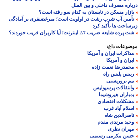
اره مصرف داخلی و بین الملل
ازار مسکن در تابستان به کدام سو رفته است؟
أمین آب شرب رشت در اولویت است؛ میرغضنفری بر آمادگی
ساخت ها تأکید کرد
 پرده شایعه ضریب 2.7 اینترنت؛ آیا کاربران فریب خوردند؟
ضوعات داغ:
ذاکرات ایران و آمریکا
یران و آمریکا
حمدرضا نعمت زاده
ییس پلیس راه
یم تروریستی
انتقالات پرسپولیس
مباران هیروشیما
شکلات اقتصادی
سلام آباد غرب
اصرالدین شاه
حید مرندی مقدم
هران نظری
سن مکرمی رستمی