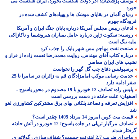
وسف پزشکیان: اگر دولت شکست بخورد، ایران شکست می
رد
دپای آلمان در بقایای موشک ها و پهپادهای کشف شده در
دگاه جهرم
دعای رییس مجلس آمریکا درباره پایان جنگ ایران و آمریکا
وسیه: سکوت ژاپن درباره عامل بمباران هیروشیما و ناکازاکی
ه ننگ است
نعت نفت مهاجم مس شهر بابک را جذب کرد
رباره کتاب آقای مهندس، روایت محمدرضا نعمت زاده از فراز و
ب های ایران معاصر
رسپولیس دفاع چپ گل گهر را نخواست
خدمت رسانی موکب امامزادگان قم به زائران در سامرا تا 25
 ادامه دارد
پلیس راه: تصادف 12 خودرو با 19 مصدوم در محور یاسوج ـ
فهان/ علت حادثه در دست بررسی است
فزایش تعرفه و تصاعد پلکانی بهای برق مشترکین کشاورزی لغو
مت بیت کوین امروز 14 مرداد 1405 چقدر است؟
تصادف مرگبار تریلی در جاده یاسوج؛ 12 خودرو در آتش حادثه
تار شدند
ماجرای ضریب 2.7 اینترنت چیست؟ شفاف سازی رگولاتوری