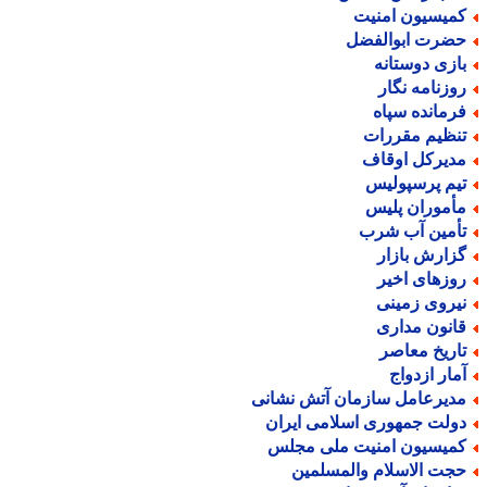
میسیون امنیت
ضرت ابوالفضل
ازی دوستانه
وزنامه نگار
رمانده سپاه
نظیم مقررات
دیرکل اوقاف
یم پرسپولیس
أموران پلیس
أمین آب شرب
زارش بازار
وزهای اخیر
یروی زمینی
انون مداری
اریخ معاصر
مار ازدواج
دیرعامل سازمان آتش نشانی
ولت جمهوری اسلامی ایران
میسیون امنیت ملی مجلس
جت الاسلام والمسلمین