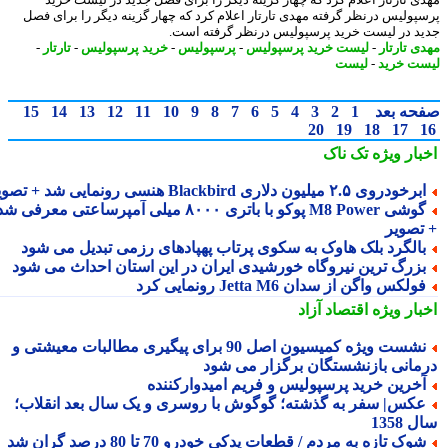
پولیس درنظر گرفته مهدی تارتار اعلام کرد که چهار گزینه دیگر را برای فصل
د در لیست خرید پرسپولیس درنظر گرفته است.
ی تارتار
-
لیست خرید پرسپولیس
-
پرسپولیس
-
خرید پرسپولیس
-
تارتار
-
ت خرید
-
لیست
حه بعد
1
2
3
4
5
6
7
8
9
10
11
12
13
14
15
20
19
18
17
بار ویژه
تک ناک
رخودروی ۲.۵ میلیون دلاری Blackbird هنسی رونمایی شد + تصویر
گوشی M8 Power پوکو با باتری ۸۰۰۰ میلی آمپرساعتی معرفی شد
تصویر
الگرد بلک هاوک به سکوی پرتاب پهپادهای رزمی تبدیل می شود
زرگ ترین نیروگاه خورشیدی ایران در این استان احداث می شود
ولکس واگن از سدان Jetta M6 رونمایی کرد
بار ویژه
اقتصاد آزاد
نشست ویژه کمیسیون اصل 90 برای پیگیری مطالبات معیشتی و
مانی بازنشستگان برگزار می شود
خرین خرید پرسپولیس و فریم امیدوارکننده
کس| سفر به گذشته؛ گوگوش با روسری و یک سال بعد انقلاب؛
1358
وک تازه به مردم / قطعات یدکی خودرو 70 تا 80 درصد گران شد