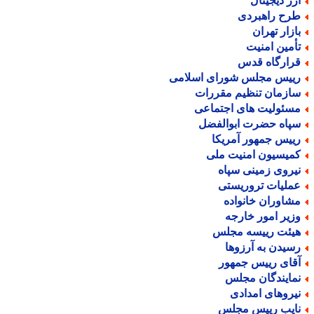
رز دیجیتال
رح راهبردی
ازار تهران
أمین امنیت
رارگاه قدس
ییس مجلس شورای اسلامی
ازمان تنظیم مقررات
سئولیت های اجتماعی
پاه حضرت ابوالفضل
ییس جمهور آمریکا
میسیون امنیت ملی
یروی زمینی سپاه
ملیات تروریستی
شاوران خانواده
زیر امور خارجه
یئت رییسه مجلس
سیدن به آرزوها
قای رییس جمهور
مایندگان مجلس
یروهای امدادی
ایب رییس مجلس