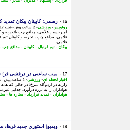
قرارداد
-
پیشنهاد
-
مدیران
-
مدیر
-
سیتی
رسمی: کاپیتان پیکان تمدید ک
16 -
-
-
رونویس
ورزشی
2 ساعت پیش - شنبه 17 مرداد 1405، 18:28
​امیرحسین غلامی، مدافع چپ باتجربه و کاپ
غلامی، مدافع چپ باتجربه و کاپیتان تیم 
غلامی، ...
پیکان
-
تیم فوتبال
-
کاپیتان
-
مدافع چپ
-
بمب ساعتی در درفشی فر؛ س
17 -
-
-
اخبار لحظه ای
ورزشی
2 ساعت پیش - شنبه 17 مرداد 1405، 18:11
زلزله در اردوگاه سرخ؛ در حالی که همه 
هواداران را به لرزه درآورد. جدایی غیرم
هواداران
-
تمدید قرارداد
-
ستاره ها
-
ستا
ویدیو| استوری جدید فرهاد مج
18 -