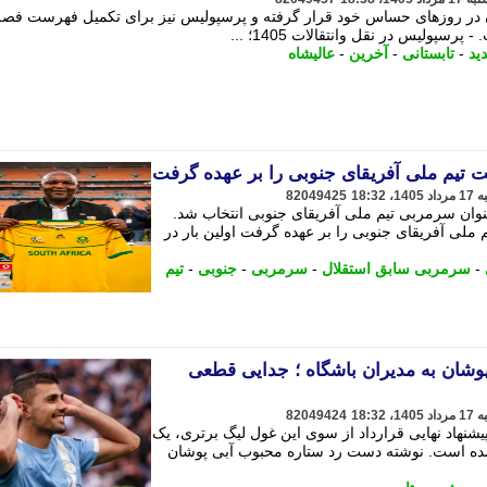
ایران در روزهای حساس خود قرار گرفته و پرسپولیس نیز برای تکمیل فهرست فص
سپولیس در نقل وانتقالات 1405؛ ...
ید
-
تابستانی
-
آخرین
-
عالیشاه
 تیم ملی آفریقای جنوبی را بر عهده گرفت
82049425
نوان سرمربی تیم ملی آفریقای جنوبی انتخاب شد.
ملی آفریقای جنوبی را بر عهده گرفت اولین بار در
-
سرمربی سابق استقلال
-
سرمربی
-
جنوبی
-
تیم
شان به مدیران باشگاه ؛ جدایی قطعی
82049424
شنهاد نهایی قرارداد از سوی این غول لیگ برتری، یک
 شده است. نوشته دست رد ستاره محبوب آبی پوشان