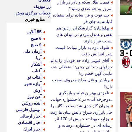
معلمان
قیمت طلا، سکه و دلار در بازار
رز موزیک
امروز به چه عددی رسید؟
خدمات مرکزی بوش
چند فوت و فن ساده برای ستفاده از
منابع خبری
قابلمه به جای فر
پهلوانیان: گزارشگران رادیو؛ هم
55 آنلاین
نفس و همدل مردم در میدان های
6 صبح
سخت قرار دارند
9 صبح
شوک تازه به بازار لبنیات؛ قیمت
آرمان ملی
شیر افزایش یافت
آریا
آقای فنونی زاده حد خودتان را بدانید/
آشکار
حرفهای جنجالی چینی: استقلالی شدم
آفتاب
مایلی کهن خطم زد!
آفتاب نو
ربایش و قتل مداح معروف صحت
آوازه شهر
دارد؟
آوش
نامزدی بهترین فیلم و بازیگری
آهن نیوز
«دوچرخه آبی» در 2 جشنواره جهانی
آینده روشن
بحران گاز جدی شد؛ صنعت گاز برای
اتومبیل فارسی
حل ناترازی سراغ دانش بنیان ها رفت
اخبار ارسالی
وزارت بهداشت: بیش از 170 اثر
اخبار اقتصادی
رسانه ای در جشنواره «رسانه و
اخبار ایران
سلامت» داوری شد