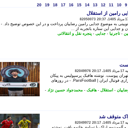
20
19
18
17
16
15
14
13
12
11
10
9
ایی رامین از استقلال
82050073
وییتی به موضوع جدایی رامین رضاییان پرداخت و در این خصوص توضیح داد. - 
 و جدایی این ستاره باتجربه از ...
ین
-
تاجرنیا
-
جدایی
-
پنجره نقل و انتقالاتی
وست
82049976
هران پیوست. نوشته هافبک پرسپولیس به پیکان
پیوست اولین بار در پارس فوتبال | خبرگزاری فوتبال ایران | ParsFootball. - در روزهای
ضاییان
-
استقلال
-
هافبک
-
محمدجواد حسین نژاد
-
راک متوقف شد
82049972
و آلومینیوم اراک با تساوی خاتمه یافت. نوشته