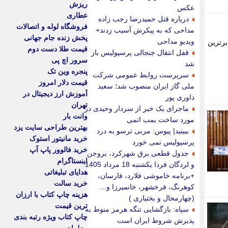
ریزش
عکس
عطاری
درباره قتل حمیدرضا رجب زاده
فروشگاه لوله و اتصالات
مداحی که به پیکرش آسیب زدند+
پخش زنده جام جهانی
ویدیو مداحی
برترین
قیمت طلا دست دوم
قفل انتقال جنجالی پرسپولیس باز
سرور اچ پی
شد
پنجره وین تک
سرپرست روابط عمومی شرکت
قیمت دلار امروز
ملی گاز ایران منصوب شد؛ سعید
آموزش ارز دیجیتال در
داوری پور
تهران
ماجرای یک خبر از سردار وحیدی در
وانت بار
مورد ساخت بمب اتمی
بهترین طراحی سایت یزد
ببینید| پیوس: مربی ترسو به درد
خرید مانیتور استوک
پرسپولیس نمی خورد
خرید فالوور پاپ آپ
جدول قطعی برق شهرکرد، بروجن
اینستاگرام
و لردگان فردا یکشنبه 18 مرداد 1405
هدایای تبلیغاتی
+برنامه خاموشی فلارد، فارسان،
خرید سالت
کوهرنگ، فرخشهر، خانمیرزا و...
هزینه چاپ کتاب با ارزان
(چهارمحال و بختیاری )
ترین قیمت
سپاه: بازگشایی تنگه هرمز منوط به
چاپ کتاب ویژه رتبه بندی
پذیرش شروط ایران است