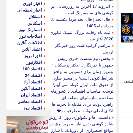
اخبار فوری
اندروید 17 آخرین به روزرسانی این
اخبار لحظه ای
گوشی های سامسونگ است
استقلال
فال ابجد | فال ابجد فردا یکشنبه 18
اسکناس
مرداد ماه 1405
اسمارتک نیوز
ثبت نام رقابت بزرگ المپیک فناوری
اصلاحات نیوز
2026 آغاز شد
اطلاعات آنلاین
مراسم گرامیداشت روز خبرنگار -
اعتماد آنلاین
اردبیل
افق امروز
بخش دوم نشست خبری رییس
افکارنیوز
جمهور با خبرنگاران؛ دکتر پزشکیان :
اقتصاد 100
بهترین زمان برای دستیابی به توافق
اقتصاد 24
شرایط کنونی است/ در مسیر صلح ،
قشم،
اقتصاد آزاد
از حقوق ملت ایران کوتاه نمی آییم/
اقتصاد آنلاین
توسعه مناسبات اقتصادی با کشورهای
اقتصاد ایران
منطقه و سازمانهای منطقه ای ،
اقتصاد معاصر
راهبرد دولت برای مقابله با تحریم ها /
اقتصاد نیوز
اتکای اصلی دولت به ظرفیت د�
اکو ایران
دانستنی ها و تکنولوژی روز | 3 روش
اکوفارس
شارژ گوشی بدون نیاز به پریز برق در
اکونگار
مواقع اضطراری؛ از پاوربانک تا شارژ