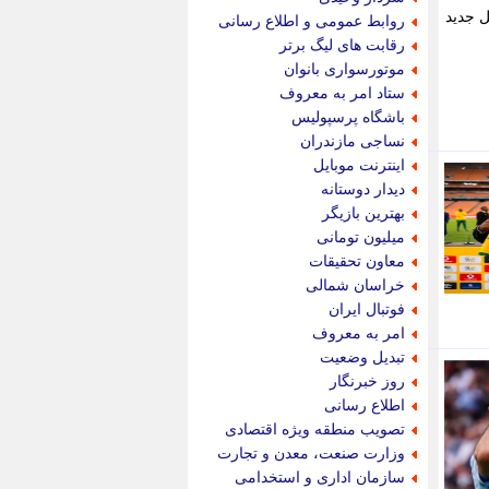
پویه آنلاین
ل جدید
روابط عمومی و اطلاع رسانی
پیام نفت
رقابت های لیگ برتر
تابناک
موتورسواری بانوان
تازه نیوز
ستاد امر به معروف
تبیان
باشگاه پرسپولیس
تجارت نیوز
نساجی مازندران
تحریریه
اینترنت موبایل
ترابر نیوز
دیدار دوستانه
ترفندباز
بهترین بازیگر
تریبون اقتصاد
میلیون تومانی
تسنیم نیوز
معاون تحقیقات
تک ناک
خراسان شمالی
تکراتو
فوتبال ایران
توریسم آنلاین
امر به معروف
تولید نیوز
تبدیل وضعیت
تیتر فوری
روز خبرنگار
تیکنا
اطلاع رسانی
جاب ویژن
تصویب منطقه ویژه اقتصادی
جار نیوز
وزارت صنعت، معدن و تجارت
جالبتر
سازمان اداری و استخدامی