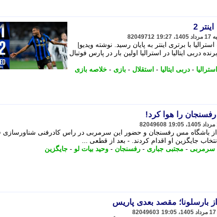
82049712
رالیا با برتری اینتر به پایان رسید. نوشته ویدیو|
توس 1 اینتر 2/ افعی ها برنده دربی ایتالیا در استرالیا اولین بار در پارس فوتبال
سترالیا
-
دربی ایتالیا
-
استقلال
-
بازی
-
خلاصه بازی
سنجان را هوا کرد!
82049608
از باشگاه مس رفسنجان و حضور این سرمربی در راس کادرفنی شناورسازی 
خاب جایگزین او اقدام کردند. - بعد از قطعی ...
سرمربی
-
مجتبی جباری
-
رفسنجان
-
وحید بیات لو
-
جایگزین
ز بارسلونا؛ مقصد بعدی پاریس
82049603