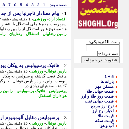
صفحه بعد
1
2
3
4
5
6
7
8
پیام معنادار تاجرنیا پس از جد
1 -
-
-
اقتصاد آزاد
ورزشی
1 دقیقه پیش - شنبه 17 مرداد 1405، 20:37
سرپرست مدیرعاملی استقلال با انتشار ت
ها: موضوع عبور استقلال از رامین رضاییان
رامین رضاییان
-
استقلال
-
رضاییان
-
رام
پست الکترونیکی:
هافبک پرسپولیس به پیکان پی
2 -
-
-
پارس فوتبال
ورزشی
20 دقیقه پیش - شنبه 17 مرداد 1405، 20:17
هافبک فصل گذشته پرسپولیس به پیکان ت
5 + 1
یارانه ها
گذشته صحبتهای زیادی در ...
مسکن مهر
پرسپولیس
-
هافبک پرسپولیس
-
رامین ر
قیمت جهانی طلا
هواداران استقلال
قیمت روز طلا و ارز
قیمت جهانی نفت
نرخ ارز مرجع
اخبار نرخ ارز
قیمت طلا
پرسپولیس مقابل آلومینیوم ا
3 -
قیمت سکه
-
-
پارس فوتبال
ورزشی
20 دقیقه پیش - شنبه 17 مرداد 1405، 20:17
آب و هوا
دیدار تدارکاتی تیم های فوتبال پرسپولیس 