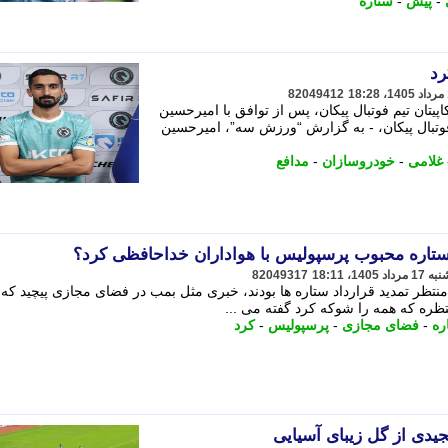
-
پیش
-
ستاره
رد
82049412
یتان تیم فوتبال پیکان، پس از توافق با ​امیرحسین
فوتبال پیکان، - به گزارش “ورزش سه”، ​امیرحسین
غلامی
-
خودروسازان
-
مدافع
تاره محبوب پرسپولیس با هواداران خداحافظی کرد؟
82049317
منتظر تمدید قرارداد ستاره ها بودند، خبری مثل بمب در فضای مجازی پیچید که
نتظره که همه را شوکه کرد گفته می ...
ره
-
فضای مجازی
-
پرسپولیس
-
کرد
یدی از گل زیبای آسیایی