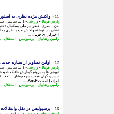
واکنش مژده نظری به استو
11 -
-
-
پارس فوتبال
ورزشی
1 ساعت پیش - شنبه 17 مرداد 1405، 18:57
مژده نظری، عضو تیم ملی بسکتبال دخترا
نشان داد. نوشته واکنش مژده نظری به ا
| خبرگزاری فوتبال ...
رامین رضاییان
-
پرسپولیس
-
استقلال
-
و
اولین تصاویر از ستاره جدی
12 -
-
-
پارس فوتبال
ورزشی
1 ساعت پیش - شنبه 17 مرداد 1405، 18:52
توپچی ها به برونو گیمارش هافبک جدیدشا
جدید و گران قیمت سرخپوشان پایتخت + ع
ایران | ParsFootball. ...
رامین رضاییان
-
پرسپولیس
-
استقلال
-
ج
پرسپولیس در نقل وانتقالات 1405؛ خریدهای جدید، جدایی عالیشاه و آخرین خبرها از لیست سرخ ها
13 -
-
-
اندیشه معاصر
ورزشی
1 ساعت پیش - شنبه 17 مرداد 1405، 18:38