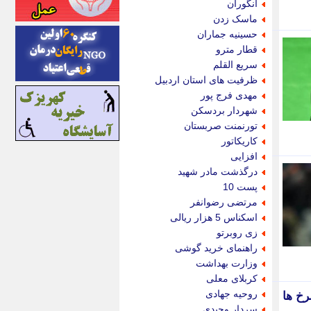
انگوران
اینتیتر
ماسک زدن
ایونا نیوز
حسینیه جماران
بازتاب آنلاین
قطار مترو
باشگاه خبرنگاران
سریع القلم
باغستان نیوز
ظرفیت های استان اردبیل
بامبوک
مهدی فرج پور
ببین و بخون
شهردار بردسکن
بدینسان
تورنمنت صربستان
بنکر
کاریکاتور
بیت ران
افزایی
پارس فوتبال
درگذشت مادر شهید
پارسینه
پست 10
پارسینه پلاس
مرتضی رضوانفر
پاز آنلاین
اسکناس 5 هزار ریالی
پاس گل
زی روبرتو
پانا
راهنمای خرید گوشی
پرتو نیوز
وزارت بهداشت
پرسون
کربلای معلی
پنجره نیوز
روحیه جهادی
پویامگ
سردار وحیدی