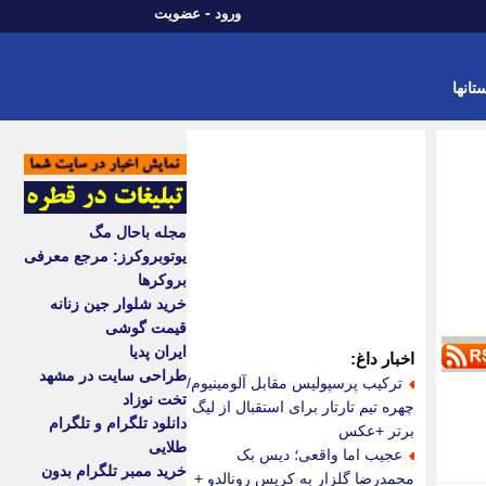
-
ورود
عضویت
تانها
مجله باحال مگ
یوتوبروکرز: مرجع معرفی
بروکرها
خرید شلوار جین زنانه
قیمت گوشی
ایران پدیا
اخبار داغ:
طراحی سایت در مشهد
ترکیب پرسپولیس مقابل آلومینیوم/
تخت نوزاد
چهره تیم تارتار برای استقبال از لیگ
دانلود تلگرام و تلگرام
برتر +عکس
طلایی
عجیب اما واقعی؛ دیس بک
خرید ممبر تلگرام بدون
محمدرضا گلزار به کریس رونالدو +