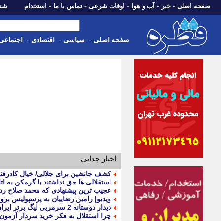
-
-
-
-
-
صفحه اصلی
خبر
آب و هوا
اوقات شرعی
تماس با ما
استخدام
شنبه، 17 مرداد 405
-
-
-
صفحه اصلی
سیاسی
اقتصادی
اجتماعی
اخبار جدایی
کشف جانشین برای جلالی/ خیال کادرفن
استقلالی ها حق نداشتند با گرمکن به ات
عجیب ترین پیشنهادی که محمد صلاح رد 
ویدیو| رامین رضاییان به پرسپولیس برو
دیدار دوستانه 2 سرمربی لیگ برتر ایران در عراق
چرا استقلال به فکر خرید سردار آزمون ا