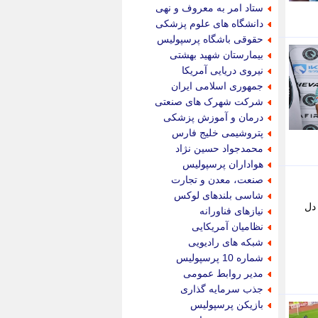
جام جم
ستاد امر به معروف و نهی
جدید پرس
دانشگاه های علوم پزشکی
جماران
حقوقی باشگاه پرسپولیس
جوان ایرانی
بیمارستان شهید بهشتی
جهان مانا
نیروی دریایی آمریکا
جهان نگر
جمهوری اسلامی ایران
جهان نیوز
شرکت شهرک های صنعتی
چطور
درمان و آموزش پزشکی
چمپیونات
پتروشیمی خلیج فارس
چمدون
محمدجواد حسین نژاد
چه خبر
هواداران پرسپولیس
حادثه 24
صنعت، معدن و تجارت
حرف تو
شاسی بلندهای لوکس
حوادث پلاس
 دل
نیازهای فناورانه
حوزه نیوز
نظامیان آمریکایی
خبر آنلاین
شبکه های رادیویی
خبر جنوب
شماره 10 پرسپولیس
خبر سیاسی
مدیر روابط عمومی
خبر گردون
جذب سرمایه گذاری
خبر ورزشی
بازیکن پرسپولیس
خبرجو