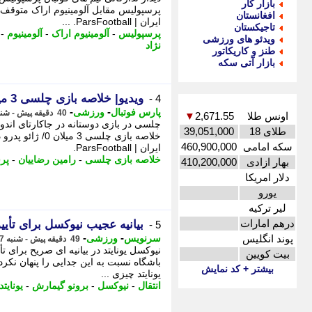
بازار کار
پرسپولیس مقابل آلومینیوم اراک متوقف ش
افغانستان
ایران | ParsFootball. ...
تاجیکستان
پرسپولیس
-
آلومینیوم اراک
-
آلومینیوم
-
ویدئو های ورزشی
نژاد
طنز و کاریکاتور
بازار آتی سکه
ویدیو| خلاصه بازی چلسی 3 میلان 0/ ژائو پدرو دو گل زد
4 -
-
-
پارس فوتبال
ورزشی
40 دقیقه پیش - شنبه 17 مرداد 1405، 19:57
اونس طلا
2,671.55
▼
چلسی در بازی دوستانه در جاکارتای اندون
طلای 18
39,051,000
خلاصه بازی چلسی 
سکه امامی
460,900,000
ایران | ParsFootball.
خلاصه بازی چلسی
-
رامین رضاییان
-
پر
بهار ازادی
410,200,000
دلار امریکا
یورو
لیر ترکیه
درهم امارات
بیانیه عجیب نیوکسل برای تأیی
5 -
-
-
پوند انگلیس
سرنویس
ورزشی
49 دقیقه پیش - شنبه 17 مرداد 1405، 19:48
نیوکسل یونایتد در بیانیه ای صریح برای 
بیت کویین
بیشتر + کد نمایش
یونایتد چیزی ...
انتقال
-
نیوکسل
-
برونو گیمارش
-
یونایتد