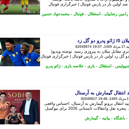
د اولین بار در پارس فوتبال | خبرگزاری فوتبال
رامین رضاییان
-
استقلال
-
فوتبال
-
محمدجواد حسین
82049874
زی مقابل میلان به پیروزی رسید. نوشته ویدیو|
3 میلان 0/ ژائو پدرو دو گل زد اولین بار در پارس فوتبال | خبرگزاری فوتبال
سپولیس
-
استقلال
-
بازی
-
خلاصه بازی
-
ژائو پدرو
د انتقال گیمارش به آرسنال
82049827
تأیید انتقال برونو گیمارش به آرسنال، احساس واقعی
باشگاه نسبت به این جدایی را پنهان نکرد. پنجره نقل وانتقالات تابستانی 2026 برای نیوکسل
-
باشگاه
-
بیانیه
-
گیمارش