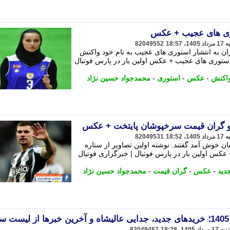
ری های عجیب + عکس
82049552
ن به انتشار استوری های عجیب به نام خود واکنش
ستوری های عجیب + عکس اولین بار در پارس فوتبال
اکنش
-
عکس
-
استوری
-
محمدجواد حسین نژاد
د و گران قیمت سرخپوشان پایتخت + عکس
82049531
ن خوش آمد گفتند. نوشته اولین تصاویر از ستاره
کس اولین بار در پارس فوتبال | خبرگزاری فوتبال
دید
-
عکس
-
گران قیمت
-
محمدجواد حسین نژاد
82049457