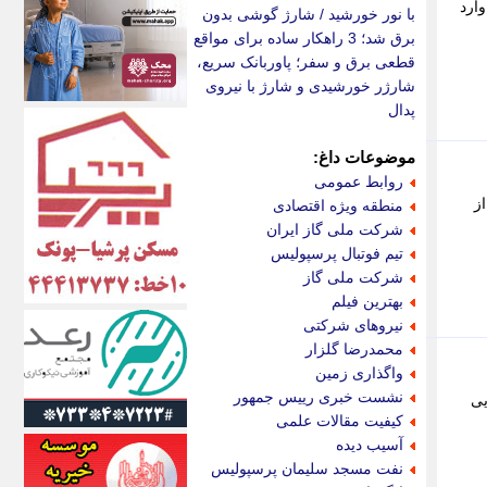
اکونیوز
ارد
با نور خورشید / شارژ گوشی بدون
الف
برق شد؛ 3 راهکار ساده برای مواقع
انتشار آنلاین
قطعی برق و سفر؛ پاوربانک سریع،
اندیشه قرن
شارژر خورشیدی و شارژ با نیروی
اندیشه معاصر
پدال
اندیشه ها
انرژی پرس
موضوعات داغ:
ای استخدام
روابط عمومی
ایتنا
ز
منطقه ویژه اقتصادی
ایراف
شرکت ملی گاز ایران
ایران آرت
تیم فوتبال پرسپولیس
ایران آنلاین
شرکت ملی گاز
ایران زندگی
بهترین فیلم
ایران فوری
نیروهای شرکتی
ایرانی روز
محمدرضا گلزار
ایرانیتال
واگذاری زمین
ایرنا
نشست خبری رییس جمهور
یی
ایسکانیوز
کیفیت مقالات علمی
ایسنا
آسیب دیده
ایکنا
نفت مسجد سلیمان پرسپولیس
ایلنا