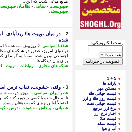
منابع مدعی شدند که این ...
صهیونیست
-
نظامی
-
نظامیان صهیونیس
صهیونیستی
در میان توییت ها/ زیدآبادی:
2 -
شده
پست الکترونیکی:
-
-
شفقنا
سیاسی
2 روز پیش - سه شنبه 13 مرداد 1405، 22:12
در دنیای امروز، حضور در شبکه های مجا
اجتماعی تبدیل شده است؛ به گونه ای که 
برای بیان دیدگاه ها، ...
شبکه های مجازی
-
ارتباطات
-
توییت
-
ا
5 + 1
یارانه ها
وقتی خشونت، نقاب ترس است 
3 -
مسکن مهر
-
-
عصر ایران
سیاسی
قیمت جهانی طلا
3 روز پیش - سه شنبه 13 مرداد 1405، 16:30
تا به حال شده با کسی برخورد کنید که 
قیمت روز طلا و ارز
احتمالاً اولین چیزی که به ذهنتان رسیده
قیمت جهانی نفت
عصبانی
-
پرخاش
-
خشونت
-
ترس
-
کوچ
نرخ ارز مرجع
اخبار نرخ ارز
قیمت طلا
قیمت سکه
آب و هوا