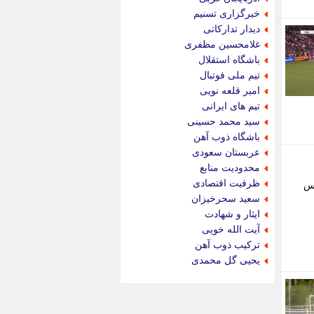
پویه آنلاین
خبرگزاری تسنیم
پیام نفت
دیدار تدارکاتی
تابناک
غلامحسین مظفری
تازه نیوز
باشگاه استقلال
تبیان
تیم ملی فوتبال
تجارت نیوز
امیر قلعه نویی
تحریریه
تیم های ایرانی
ترابر نیوز
سید محمد حسینی
ترفندباز
باشگاه ذوب آهن
تریبون اقتصاد
عربستان سعودی
تسنیم نیوز
محدودیت منابع
تک ناک
ظرفیت اقتصادی
ه بازی اینترمیامی 2 - 2 کلمبوس
تکراتو
سعید سحرخیزان
توریسم آنلاین
ایثار و شهادت
تولید نیوز
آیت الله خویی
تیتر فوری
ترکیب ذوب آهن
تیکنا
یحیی گل محمدی
جاب ویژن
جار نیوز
جالبتر