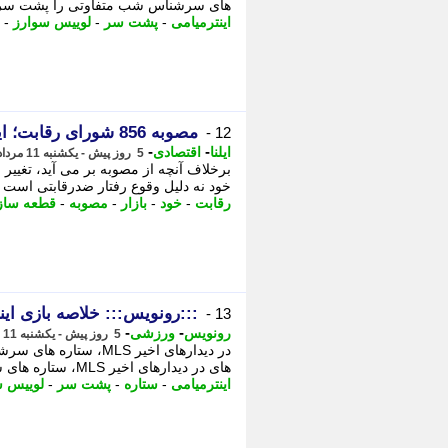
های سرشناس شب متفاوتی را پشت سر گذ
اینترمیامی
-
پشت سر
-
لوییس سوارز
-
مصوبه 856 شورای رقابت؛ این جاده یک طرفه است
12 -
-
-
ایلنا
اقتصادی
5 روز پیش - یکشنبه 11 مرداد 1405، 13:22
برخلاف آنچه از مصوبه بر می آید، تغیی
خود نه دلیل وقوع رفتار ضدرقابتی است 
رقابت
-
خود
-
بازار
-
مصوبه
-
قطعه ساز
:::رونویس::: خلاصه بازی اینت
13 -
-
-
رونویس
ورزشی
5 روز پیش - یکشنبه 11 مرداد 1405، 12:13
های در دیدارهای اخیر MLS، ستاره های سرشناس شب متفاوتی را پشت سر گذاشتند. - نواندیش: ...
اینترمیامی
-
ستاره
-
پشت سر
-
لوییس س