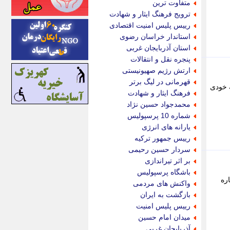
متفاوت ترین
اینتیتر
ترویج فرهنگ ایثار و شهادت
ایونا نیوز
رییس پلیس امنیت اقتصادی
بازتاب آنلاین
استاندار خراسان رضوی
باشگاه خبرنگاران
استان آذربایجان غربی
باغستان نیوز
پنجره نقل و انتقالات
بامبوک
ارتش رژیم صهیونیستی
ببین و بخون
قهرمانی در لیگ برتر
ه خودی
بدینسان
فرهنگ ایثار و شهادت
بنکر
محمدجواد حسین نژاد
بیت ران
شماره 10 پرسپولیس
پارس فوتبال
یارانه های انرژی
پارسینه
رییس جمهور ترکیه
پارسینه پلاس
سردار حسین رحیمی
پاز آنلاین
بر اثر تیراندازی
پاس گل
باشگاه پرسپولیس
پانا
اشتند. نواندیش: در دیدارهای اخیر MLS، ستاره
واکنش های مردمی
پرتو نیوز
بازگشت به ایران
پرسون
رییس پلیس امنیت
پنجره نیوز
میدان امام حسین
پویامگ
آذربایجان غربی