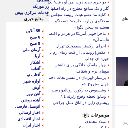
معلمان
دو خرید جدید ذوب آهن لو رفت/ یک
رز موزیک
گلر و یک مدافع مطرح در راه اصفهان
خدمات مرکزی بوش
کنایه تند عضو هیئت رییسه مجلس به
های
منابع خبری
سخنگوی وزارت خارجه؛ «سخنگو
هستید نه سخن نگو!»
55 آنلاین
ماجراجویی آمریکا در هرمز و اقتصاد
6 صبح
«آسه آن»
9 صبح
اجرای ارکستر سمفونیک تهران
آرمان ملی
عکس| رونمایی از کیت زیبای رم با
آریا
چهره ای جذاب
آشکار
چهار ماسک خانگی برای داشتن
آفتاب
موهای نرم و شفاف
آفتاب نو
پرستار قهرمان در مسیر نجات دختر
آوازه شهر
جوان مجروح شد
آوش
وینیسیوس به رکورد رونالدو رسید
آهن نیوز
ویدئو| لحظه وقوع زلزله 7.1
آینده روشن
ریشتری ژاپن در اتاق عمل جراحی
اتومبیل فارسی
اخبار ارسالی
موضوعات داغ:
اخبار اقتصادی
میلاد محمدی
 - خلاصه بازی اینتر میامی 2 - 2 کلمبوس
اخبار ایران
ارکستر سمفونیک