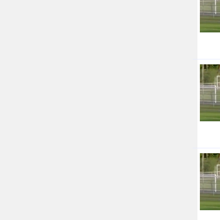
جام جم
جدید پرس
جماران
جوان ایرانی
جهان مانا
جهان نگر
جهان نیوز
چطور
چمپیونات
چمدون
چه خبر
حادثه 24
حرف تو
حوادث پلاس
حوزه نیوز
خبر آنلاین
خبر جنوب
خبر سیاسی
خبر گردون
خبر ورزشی
خبرجو