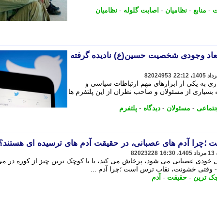
ت
-
منابع
-
نظامیان
-
اصابت گلوله
-
نظامیان
 ابعاد وجودی شخصیت حسین(ع) نادیده گرفته
82024953
زی به یکی از ابزارهای مهم ارتباطات سیاسی و
بسیاری از مسئولان و صاحب نظران از این پلتفرم ها
جتماعی
-
مسئولان
-
دیدگاه
-
پلتفرم
؛چرا آدم های عصبانی، در حقیقت آدم های ترسیده ای هستند؟
82023228
بی خودی عصبانی می شود، پرخاش می کند، یا با کوچک ترین چیز از کوره در می
، - وقتی خشونت، نقاب ترس است ؛چرا آدم ...
ک ترین
-
حقیقت
-
آدم