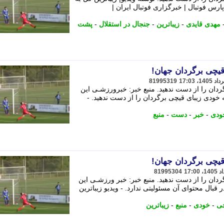
ارس فوتبال | خبرگزاری فوتبال ایران |
مهدی قایدی
-
زیباترین
-
جنجال در استقلال
-
پشت
 قیچی برگردان جهان!
81995319
دان را از دست ندهید. منبع خبر: خبرورزشـی این
 خودی زیبای قیچی برگردان را از دست ندهید. -
ودی
-
خبر
-
دست
-
منبع
 قیچی برگردان جهان!
81995304
دان را از دست ندهید. منبع خبر: خبر ورزشـی این
 از سایت منبع نقل شده و رسانه 7 در قبال محتوای آن مسئولیتی ندارد. - ویدیو زیباترین
ی
-
خودی
-
منبع
-
زیباترین