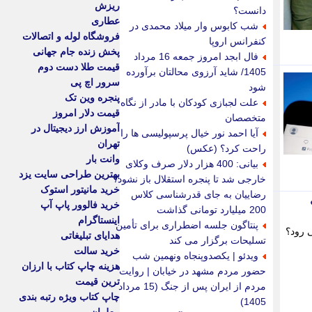
ریزش
دانست؟
عطاری
شب کابوس وار میلاد محمدی در
فروشگاه لوله و اتصالات
کنفرانس اروپا
پخش زنده جام جهانی
فال ابجد امروز جمعه 16 مرداد
قیمت طلا دست دوم
1405/ شاید آرزوی محالتان برآورده
سرور اچ پی
شود
پنجره وین تک
علت لجبازی کودکان با مادر از نگاه
قیمت دلار امروز
متخصصان
آموزش ارز دیجیتال در
آیا احمد نور خیال پرسپولیسی ها را
تهران
راحت کرد؟ (عکس)
وانت بار
بیانی: 400 هزار دلار صرف وکلای
بهترین طراحی سایت یزد
خارجی شد تا پنجره استقلال باز نشود/
خرید مانیتور استوک
رضاییان به جای قدرشناسی کلاس
خرید فالوور پاپ آپ
200 میلیارد تومانی گذاشت
اینستاگرام
پنتاگون جلسه اضطراری برای تأمین
 رود؟
هدایای تبلیغاتی
تسلیحات برگزار می کند
خرید سالت
ویدئو | یکصدوپنجاه ونهمین شب
هزینه چاپ کتاب با ارزان
حضور مردم مشهد در خیابان | روایت
ترین قیمت
مردم از ایران پس از جنگ (15 مرداد
چاپ کتاب ویژه رتبه بندی
1405)