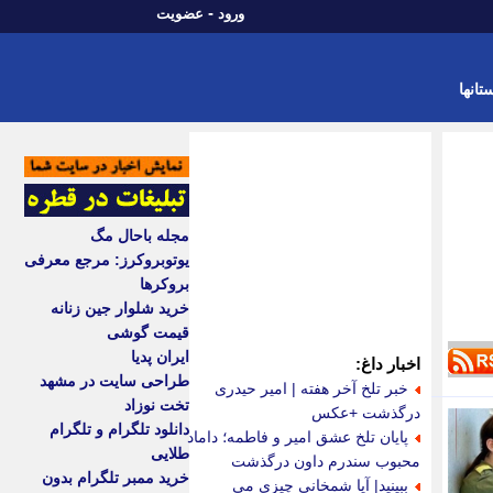
-
ورود
عضویت
تانها
مجله باحال مگ
یوتوبروکرز: مرجع معرفی
بروکرها
خرید شلوار جین زنانه
قیمت گوشی
ایران پدیا
اخبار داغ:
طراحی سایت در مشهد
خبر تلخ آخر هفته | امیر حیدری
تخت نوزاد
درگذشت +عکس
دانلود تلگرام و تلگرام
پایان تلخ عشق امیر و فاطمه؛ داماد
طلایی
محبوب سندرم داون درگذشت
خرید ممبر تلگرام بدون
ببینید| آیا شمخانی چیزی می