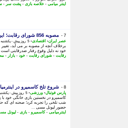
اینتر میامی
-
خلاصه بازی
-
پشت سر
-
س
مصوبه 856 شورای رقابت؛ این جاده یک طرفه است
7 -
-
-
عصر ایران
اقتصادی
5 روز پیش - یکشنبه 11 مرداد 1405، 17:30
برخلاف آنچه از مصوبه بر می آید، تغیی
خود نه دلیل وقوع رفتار ضدرقابتی است 
رقابت
-
شورای رقابت
-
خود
-
بازار
-
مص
شروع تلخ کاسمیرو در اینترم
8 -
-
-
پارس فوتبال
ورزشی
5 روز پیش - یکشنبه 11 مرداد 1405، 16:52
کاسمیرو در نخستین بازی خانگی خود با پ
شب تلخی را تجربه کرد؛ صحنه ای که حتی
حضور لیونل مسی ...
اینترمیامی
-
کاسمیرو
-
بازی
-
لیونل مس