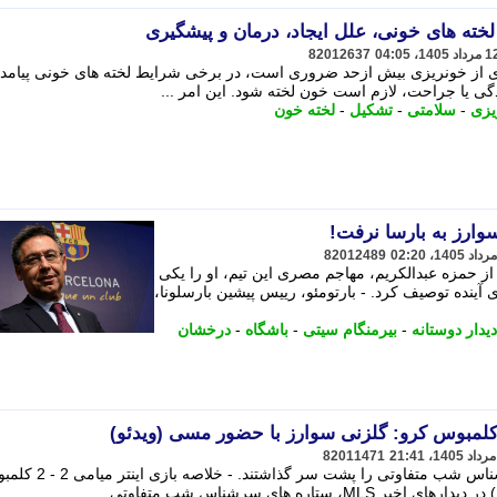
لخته های خونی، علل ایجاد، درمان و پیشگیری
82012637
ی از خونریزی بیش ازحد ضروری است، در برخی شرایط لخته های خونی پیامد
گی یا جراحت، لازم است خون لخته شود. این امر ...
یزی
-
سلامتی
-
تشکیل
-
لخته خون
وارز به بارسا نرفت!
82012489
د از حمزه عبدالکریم، مهاجم مصری این تیم، او را یکی
 آینده توصیف کرد. - بارتومئو، رییس پیشین بارسلونا،
دیدار دوستانه
-
بیرمنگام سیتی
-
باشگاه
-
درخشان
82011471
در دیدارهای اخیر MLS، ستاره های سرشناس شب متفاوتی را پشت سر گذاشتند.
اره های سرشناس شب متفاوتی ...