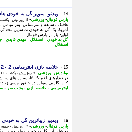
ویدئو: سوپر گل به خودی ه
14 -
-
-
پارس فوتبال
ورزشی
5 روز پیش - یکشنبه 11 مرداد 1405، 12:02
هافبک باسابقه و سرشناس اینتر میامی د
آمریکا یک گل به خودی تماشایی ثبت کر
اولین بار در پارس فوتبال ...
گل به خودی
-
استقلال
-
مهدی قایدی
-
جن
استقلال
خلاصه بازی اینترمیامی 2 - 2 کلمبوس کرو: گلزنی سوارز در حضور مسی (ویدئو)
15 -
-
-
نواندیش
ورزشی
5 روز پیش - یکشنبه 11 مرداد 1405، 11:21
کرو: گلزنی سوارز در حضور مسی (ویدئو) در دیدارهای اخیر MLS، ست
اینترمیامی
-
خلاصه بازی
-
پشت سر
-
سو
ویدیو| زیباترین گل به خودی
16 -
-
-
پارس فوتبال
ورزشی
7 روز پیش - جمعه 9 مرداد 1405، 17:22
تماشای این گل به خودی زیبای قیچی برگرد