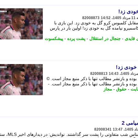
خودی زد!
82008873
مقابل کلمبوس کرو گل به خودی زد. این بازی با
یدیو| کاسمیرو نیامده گل به خودی زد! اولین بار در پارس
 قایدی
-
جنجال در استقلال
-
پشت پرده
-
پیشکسوت
 خودی زد!
82008813
ده و بازنشر مطالب تنها با ذکر منبع مجاز است. ©
ده و بازنشر مطالب تنها با ذکر منبع مجاز است. -
یت
-
حقوق
-
مجاز
یامی 2
82008341
در دیدارهای اخیر MLS، ستاره های سرشناس شب متفاوتی را پشت سر گذ