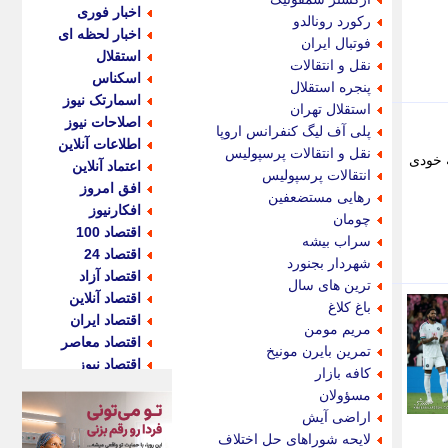
اخبار فوری
رکورد رونالدو
اخبار لحظه ای
فوتبال ایران
استقلال
نقل و انتقالات
اسکناس
پنجره استقلال
اسمارتک نیوز
استقلال تهران
اصلاحات نیوز
پلی آف لیگ کنفرانس اروپا
اطلاعات آنلاین
نقل و انتقالات پرسپولیس
ه خودی
اعتماد آنلاین
انتقالات پرسپولیس
افق امروز
رهایی مستضعفین
افکارنیوز
چومان
اقتصاد 100
سراب بیشه
اقتصاد 24
شهردار بجنورد
اقتصاد آزاد
ترین های سال
اقتصاد آنلاین
باغ کلاغ
اقتصاد ایران
مریم مومن
اقتصاد معاصر
تمرین بایرن مونیخ
اقتصاد نیوز
کافه بازار
اکو ایران
مسؤولان
اکوفارس
اراضی آیش
اکونگار
لایحه شوراهای حل اختلاف