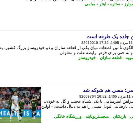
وارز
-
ستاره
-
اینتر
-
میامی
82010010
ر الگوی تأمین قطعات میان یکی از قطعه سازان و دو خودروساز بزرگ کشور، ب
و نه حتی برای فرض رابطه علت و معلولی ...
وبه
-
قطعه سازان
-
خودروساز
یامی؛ مسی هم شوکه شد
82009764
یراهن اینترمیامی با یک اشتباه عجیب و گل به خودی،
 نارضایتی لیونل مسی را هم به دنبال داشت. - اولین
ی
-
بازیکنان
-
منچستریونایتد
-
ورزشگاه خانگی