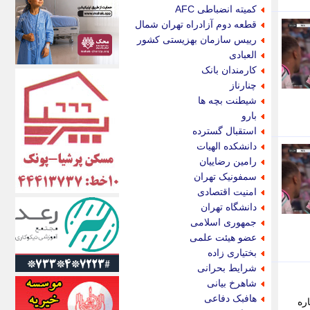
اکونیوز
کمیته انضباطی AFC
الف
قطعه دوم آزادراه تهران شمال
انتشار آنلاین
رییس سازمان بهزیستی کشور
اندیشه قرن
العبادی
اندیشه معاصر
کارمندان بانک
اندیشه ها
چنارناز
انرژی پرس
شیطنت بچه ها
ای استخدام
بارو
ایتنا
استقبال گسترده
ایراف
دانشکده الهیات
ایران آرت
رامین رضاییان
ایران آنلاین
سمفونیک تهران
ایران زندگی
امنیت اقتصادی
ایران فوری
دانشگاه تهران
ایرانی روز
جمهوری اسلامی
ایرانیتال
عضو هیئت علمی
ایرنا
بختیاری زاده
ایسکانیوز
شرایط بحرانی
ایسنا
شاهرخ بیانی
ایکنا
هافبک دفاعی
اشتند. نواندیش: در دیدارهای اخیر MLS، ستاره
ایلنا