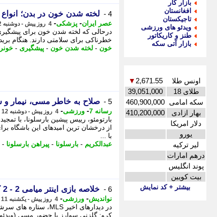
بازار کار
افغانستان
لخته شدن خون در بدن؛ انواع 
4 -
تاجیکستان
-
-
عصر ایران
پزشکی
4 روز پیش - دوشنبه 12 مرداد 1405، 04:05
ویدئو های ورزشی
درحالی که لخته شدن خون برای پیشگیر
طنز و کاریکاتور
خطرناکی برای سلامتی دارند. هنگام برید
بازار آتی سکه
خون
-
لخته شدن خون
-
پیشگیری
-
خونر
اونس طلا
2,671.55
▼
طلای 18
39,051,000
صلاح به خاطر مسی، نیمار و س
5 -
سکه امامی
460,900,000
-
-
رسانه 7
ورزشی
4 روز پیش - دوشنبه 12 مرداد 1405، 02:20
بهار ازادی
410,200,000
بارتومئو، رییس پیشین بارسلونا، با تمجی
دلار امریکا
از درخشان ترین امیدهای این باشگاه برای
یورو
با ...
عبدالکریم
-
بارسلونا
-
پیراهن بارسلونا
-
لیر ترکیه
درهم امارات
پوند انگلیس
بیت کویین
بیشتر + کد نمایش
خلاصه بازی اینتر میامی 2 - 2 کلمبوس کرو: گلزنی سوارز با حضور مسی (ویدئو)
6 -
-
-
نواندیش
ورزشی
4 روز پیش - یکشنبه 11 مرداد 1405، 21:41
کرو: گلزنی سوارز با حضور مسی (ویدئو) در دیدارهای اخیر MLS، ست