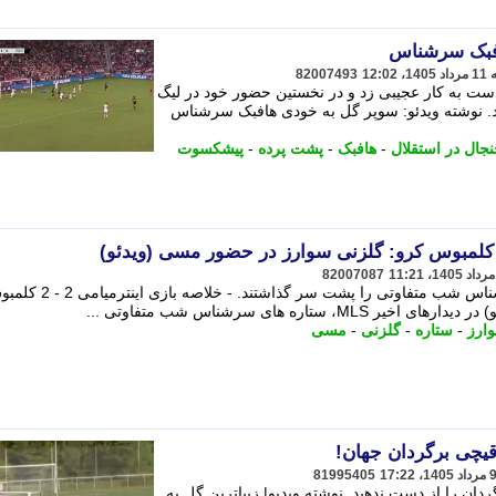
افبک سرشناس
82007493
ست به کار عجیبی زد و در نخستین حضور خود در لیگ
د. نوشته ویدئو: سوپر گل به خودی هافبک سرشناس
جال در استقلال
-
هافبک
-
پشت پرده
-
پیشکسوت
82007087
در دیدارهای اخیر MLS، ستاره های سرشناس شب متفاوتی را پشت سر گذاشتند. - خلاص
اره های سرشناس شب متفاوتی ...
ارز
-
ستاره
-
گلزنی
-
مسی
 قیچی برگردان جهان!
81995405
ان را از دست ندهید. نوشته ویدیو| زیباترین گل به