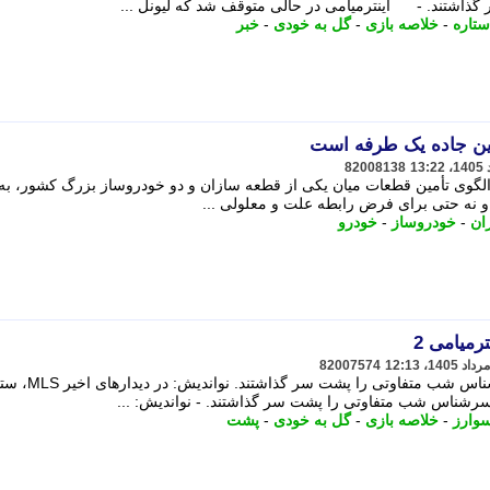
اشتند. - اینترمیامی در حالی متوقف شد که لیونل ...
ستاره
-
خلاصه بازی
-
گل به خودی
-
خبر
82008138
ر الگوی تأمین قطعات میان یکی از قطعه سازان و دو خودروساز بزرگ کشور، ب
و نه حتی برای فرض رابطه علت و معلولی ...
ان
-
خودروساز
-
خودرو
رمیامی 2
82007574
در دیدارهای اخیر MLS، ستاره های سرشناس شب متفاوتی را پشت سر گذ
وارز
-
خلاصه بازی
-
گل به خودی
-
پشت