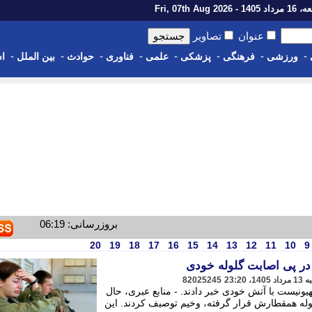
14 - Fri, 07th Aug 2026
عنوان
تصاویر
-
-
-
-
-
-
-
-
ورزشی
فرهنگی
پزشکی
علمی
فناوری
حوادث
بین الملل
اس
بروزرسانی: 06:19
20
19
18
17
16
15
14
13
12
11
10
9
ر پی اصابت گلوله خودی
82025245
نیست با آتش خودی خبر دادند. - منابع عبری، حال
له همقطارش قرار گرفته، وخیم توصیف کردند. این