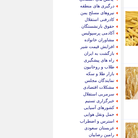
پویه آنلاین
درگیری های منطقه
پیام نفت
نیروهای مسلح یمن
تابناک
کادرفنی استقلال
تازه نیوز
حقوق بازنشستگان
تبیان
آکادمی پرسپولیس
تجارت نیوز
مشاوران خانواده
تحریریه
افزایش قیمت شیر
ترابر نیوز
بازگشت به ایران
ترفندباز
راه های پیشگیری
تریبون اقتصاد
طلاب و روحانیون
تسنیم نیوز
بازار طلا و سکه
تک ناک
نمایندگان مجلس
تکراتو
مشکلات اقتصادی
توریسم آنلاین
سرمربی استقلال
تولید نیوز
خبرگزاری تسنیم
تیتر فوری
کشورهای آسیایی
تیکنا
حمل ونقل هوایی
جاب ویژن
استرس و اضطراب
جار نیوز
عربستان سعودی
جالبتر
رامین رضاییان