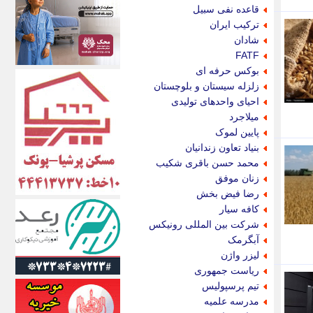
اکونیوز
قاعده نفی سبیل
الف
ترکیب ایران
انتشار آنلاین
شادان
اندیشه قرن
FATF
اندیشه معاصر
بوکس حرفه ای
اندیشه ها
زلزله سیستان و بلوچستان
انرژی پرس
احیای واحدهای تولیدی
ای استخدام
میلاجرد
ایتنا
پایین لموک
ایراف
بنیاد تعاون زندانیان
ایران آرت
محمد حسن باقری شکیب
ایران آنلاین
زنان موفق
ایران زندگی
رضا فیض بخش
ایران فوری
کافه سیار
ایرانی روز
شرکت بین المللی رونیکس
ایرانیتال
آبگرمک
ایرنا
لیزر واژن
ایسکانیوز
ریاست جمهوری
ایسنا
تیم پرسپولیس
ایکنا
مدرسه علمیه
ایلنا