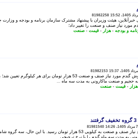
81982258
خبرآنلاین، هیئت وزیران با پیشنهاد مشترک سازمان برنامه و بودجه و وزارت ج
 مورد نیاز صنف و صنعت را تغییر داد؛
امه و بودجه
-
هزار
-
قیمت
-
صنعت
81982153
به دنبال تصویب هیئت وزیران، قیمت فروش گندم مورد نیاز صنف و صنعت 53 هزار تومان برای هر کیلوگرم تعیی
یمه حجیم و صنعت ماکارونی به مدت سه ماه ...
هزار
-
قیمت
-
صنعت
د
81981540
با تصویب هیئت وزیران، قیمت گندم مورد نیاز صنف و صنعت به کیلویی 53 هزار تومان رسید. با این حال، سه 
ونی به مدت سه ماه گندم را با نرخ ترجیحی ...