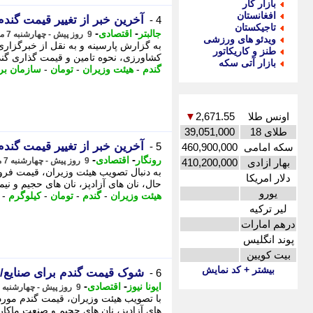
بازار کار
افغانستان
آخرین خبر از تغییر قیمت گندم
4 -
تاجیکستان
-
-
جالبتر
اقتصادی
9 روز پیش - چهارشنبه 7 مرداد 1405، 15:52
ویدئو های ورزشی
به گزارش پارسینه و به نقل از خبرگزاری 
طنز و کاریکاتور
کشاورزی، نحوه تامین و قیمت گذاری گندم
بازار آتی سکه
گندم
-
هیئت وزیران
-
تومان
-
سازمان برن
اونس طلا
2,671.55
▼
طلای 18
39,051,000
آخرین خبر از تغییر قیمت گندم
5 -
سکه امامی
460,900,000
-
-
رونگار
اقتصادی
9 روز پیش - چهارشنبه 7 مرداد 1405، 15:37
بهار ازادی
410,200,000
دلار امریکا
حال، نان های آزادپز، نان های حجیم و ن
یورو
هیئت وزیران
-
گندم
-
تومان
-
کیلوگرم
-
لیر ترکیه
درهم امارات
پوند انگلیس
بیت کویین
بیشتر + کد نمایش
شوک قیمت گندم برای صنایع/ 3 گروه تخفیف گرفتن
6 -
-
-
ایونا نیوز
اقتصادی
9 روز پیش - چهارشنبه 7 مرداد 1405، 14:26
های آزادپز، نان های حجیم و صنعت ماکار