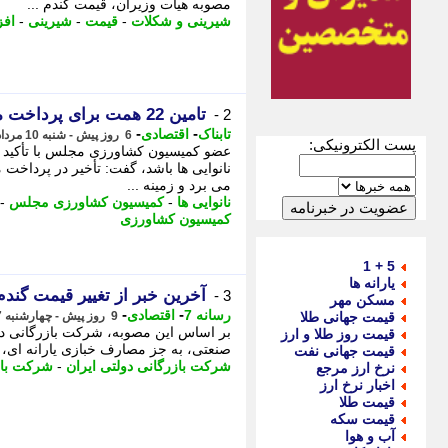
مصوبه هیات وزیران، قیمت گندم ...
شیرینی و شکلات
-
قیمت
-
شیرینی
-
اف
تامین 22 همت برای پرداخت مطالبات گندمکاران
2 -
-
-
تابناک
اقتصادی
6 روز پیش - شنبه 10 مرداد 1405، 13:25
پست الکترونیکی:
عضو کمیسیون کشاورزی مجلس با تأکید بر ا
نانوایی ها باشد، گفت: تأخیر در پرداخت 
می برد و زمینه ...
نانوایی ها
-
کمیسیون کشاورزی مجلس
-
کمیسیون کشاورزی
5 + 1
یارانه ها
آخرین خبر از تغییر قیمت گندم
3 -
مسکن مهر
-
-
رسانه 7
اقتصادی
قیمت جهانی طلا
9 روز پیش - چهارشنبه 7 مرداد 1405، 16:30
بر اساس این مصوبه، شرکت بازرگانی دولت
قیمت روز طلا و ارز
صنعتی، به جز مصارف خبازی یارانه ای، 
قیمت جهانی نفت
شرکت بازرگانی دولتی ایران
-
شرکت باز
نرخ ارز مرجع
اخبار نرخ ارز
قیمت طلا
قیمت سکه
آب و هوا