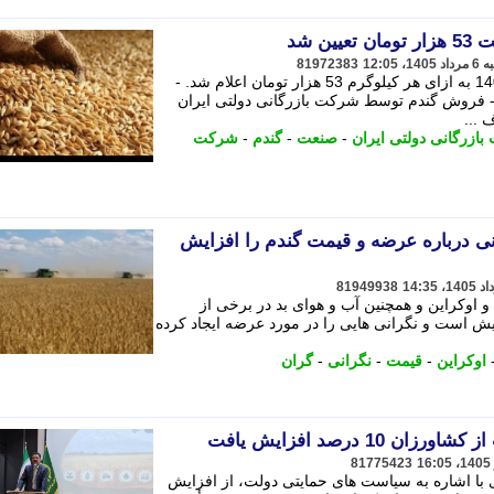
ن شد
81972383
قیمت گندم صنف و صنعت برای سال 1405 به ازای هر کیلوگرم 53 هزار تومان اعلام شد. -
وز مرکز مبادله طلا و ارز صادر نماید. 2- فروش گندم توسط شرکت بازرگانی دولتی ایران
...
ازرگانی دولتی ایران
-
صنعت
-
گندم
-
شرکت
انی درباره عرضه و قیمت گندم را افزایش
81949938
و اوکراین و همچنین آب و هوای بد در برخی از
یش است و نگرانی هایی را در مورد عرضه ایجاد کرده
اوکراین
-
قیمت
-
نگرانی
-
گران
1 درصد افزایش یافت
81775423
با اشاره به سیاست های حمایتی دولت، از افزایش