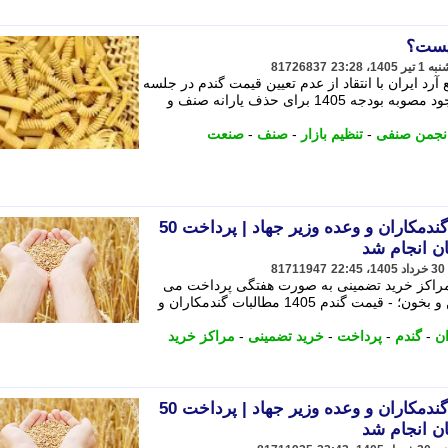
یست؟
81726837
 ایران با انتقاد از عدم تعیین قیمت گندم در جلسه
اخیر ستاد تنظیم بازار، اعلام کرد که با وجود مصوبه بودجه 1405 برای حذف یارانه صنف و
نجمن صنفی
-
تنظیم بازار
-
صنف
-
صنعت
قیمت گندم 1405 | مطالبات گندمکاران و وعده وزیر جهاد | پرداخت 50
ن انجام شد
81711947
ا مراکز خرید تضمینی به صورت هفتگی پرداخت می
شود. به گزارش پایگاه خبری تحلیلی ببین و بخون؛ - قیمت گندم 1405 مطالبات گندمکاران و
ن
-
گندم
-
پرداخت
-
خرید تضمینی
-
مراکز خرید
قیمت گندم 1405 | مطالبات گندمکاران و وعده وزیر جهاد | پرداخت 50
ن انجام شد