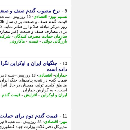
نرخ مصوب گندم صنف و صنعت 53 هزار تومان تعیی
9 -
-
-
تسنیم نیوز
اقتصادی
10 روز پیش - سه شنبه 6 مرداد 1405، 12:05
ر
برای مصارف صنف و صنعت (غیر مصارف 
سازمان حمایت مصرف کنندگان
-
شرکت ب
بازرگانی دولتی
-
قیمت
-
ماکارونی
جنگهای ایران و اوکراین نگر
10 -
داده است
-
-
جماران
اقتصادی
13 روز پیش - شنبه 3 مرداد 1405، 14:35
قیمت گندم در نتیجه پیامدهای جنگ ایران 
مناطق کلیدی تولید، همچنان در حال افزا
است. - به گزارش جماران ...
ایران و اوکراین
-
افزایش
-
قیمت گندم
-
قیمت گندم دوم برای حمایت از کشاورزان 0
11 -
-
-
مهر
اقتصادی
38 روز پیش - سه شنبه 9 تیر 1405، 16:05
مدیرکل دفتر غلات وزارت جهاد کشاورزی 