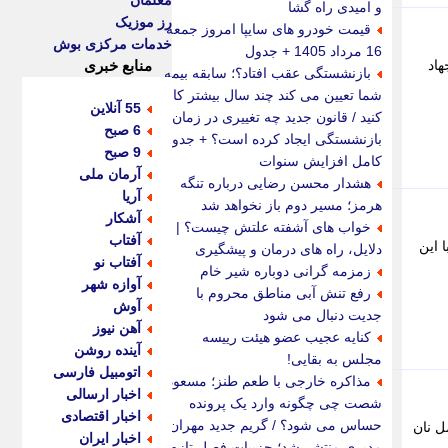
معلمان
و امیدی راه گشا
رز موزیک
قیمت خودرو های سایپا امروز جمعه
خدمات مرکزی بوش
16 مرداد 1405 + جدول
هاد
منابع خبری
بازنشستگی عقب افتاد؟؛ سابقه بیمه
شما تعیین می کند چند سال بیشتر کار
55 آنلاین
کنید / قانون جدید چه تغییری در زمان
6 صبح
بازنشستگی ایجاد کرده است؟ + جدول
9 صبح
کامل افزایش سنوات
آرمان ملی
هشدار محسن رضایی درباره تنگه
آریا
هرمز؛ مسیر دوم باز نخواهد شد
آشکار
خواب های آشفته علتش چیست؟ |
آفتاب
ن شد؛ با این
دلایل، راه های درمان و پیشگیری
آفتاب نو
زمزمه گرانی دوباره شیر خام
آوازه شهر
رفع تنش آبی مناطق محروم با
آوش
جدیت دنبال می شود
آهن نیوز
کنایه عجیب عضو هیئت رییسه
آینده روشن
مجلس به بقایی!
اتومبیل فارسی
مذاکره خارجی با طعم طنز؛ مسعود
اخبار ارسالی
شصت چی چگونه وارد یک پرونده
اخبار اقتصادی
حساس می شود؟ / گریم جدید مهران
گروه شامل نان
اخبار ایران
مدیری منتشر شد؛ جزییات فصل تازه