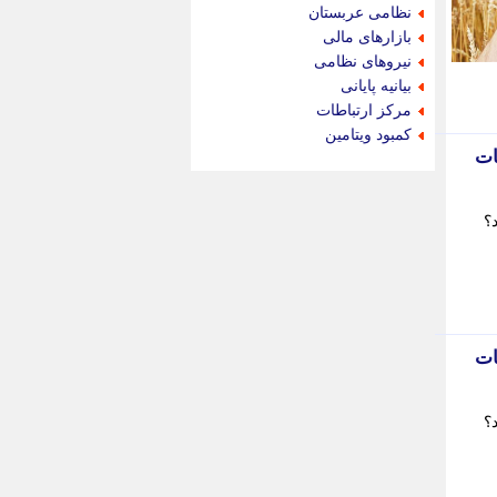
جام جم
نظامی عربستان
جدید پرس
بازارهای مالی
جماران
نیروهای نظامی
جوان ایرانی
بیانیه پایانی
جهان مانا
مرکز ارتباطات
جهان نگر
کمبود ویتامین
جهان نیوز
صد از مطالبات
چطور
چمپیونات
؟
چمدون
چه خبر
حادثه 24
حرف تو
حوادث پلاس
حوزه نیوز
صد از مطالبات
خبر آنلاین
خبر جنوب
خبر سیاسی
؟
خبر گردون
خبر ورزشی
خبرجو