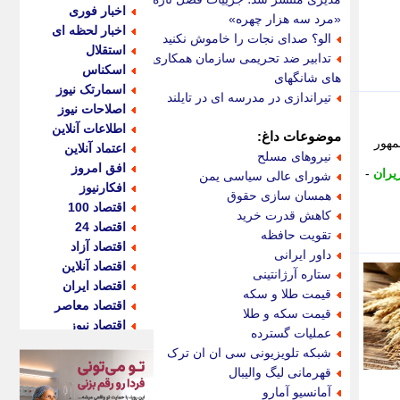
اخبار فوری
«مرد سه هزار چهره»
اخبار لحظه ای
الو؟ صدای نجات را خاموش نکنید
استقلال
تدابیر ضد تحریمی سازمان همکاری
اسکناس
های شانگهای
اسمارتک نیوز
تیراندازی در مدرسه ای در تایلند
اصلاحات نیوز
اطلاعات آنلاین
موضوعات داغ:
 اول رییس جمهور
اعتماد آنلاین
نیروهای مسلح
افق امروز
یران
-
شورای عالی سیاسی یمن
افکارنیوز
همسان سازی حقوق
اقتصاد 100
کاهش قدرت خرید
اقتصاد 24
تقویت حافظه
اقتصاد آزاد
داور ایرانی
اقتصاد آنلاین
ستاره آرژانتینی
اقتصاد ایران
قیمت طلا و سکه
اقتصاد معاصر
قیمت سکه و طلا
اقتصاد نیوز
عملیات گسترده
اکو ایران
شبکه تلویزیونی سی ان ان ترک
اکوفارس
قهرمانی لیگ والیبال
اکونگار
آمانسیو آمارو