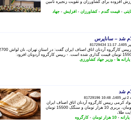
ارزش افزوده برای کشاورزان و تقویت زنجیره تأمین
یتی
-
قیمت گندم
-
کشاورزان
-
افزایش
-
جهاد
ام شد – ساناپرس
81729434
به گزارش سایت طلا، محمدجواد کرمی رییس کارگروه آردنان اتاق اصناف ایران گفت: در استان تهران، 
یارانه ها
-
وزیر جهاد کشاورزی
ام شد
81729196
د کرمی رییس کارگروه آردنان اتاق اصناف ایران
گفت: در استان تهران، نان لواش 2700 تومان، بربری 10 هزار تومان و سنگک 15500 تومان
ت طلا،
یارانه
-
10 هزار تومان
-
کارگروه