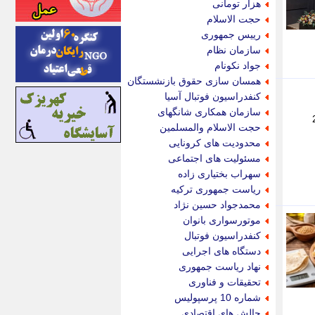
هزار تومانی
اینتیتر
حجت الاسلام
ایونا نیوز
رییس جمهوری
بازتاب آنلاین
سازمان نظام
باشگاه خبرنگاران
جواد نکونام
باغستان نیوز
همسان سازی حقوق بازنشستگان
بامبوک
کنفدراسیون فوتبال آسیا
ببین و بخون
سازمان همکاری شانگهای
نان لواش 2700
بدینسان
حجت الاسلام والمسلمین
بنکر
محدودیت های کرونایی
بیت ران
مسئولیت های اجتماعی
پارس فوتبال
سهراب بختیاری زاده
پارسینه
ریاست جمهوری ترکیه
پارسینه پلاس
محمدجواد حسین نژاد
پاز آنلاین
موتورسواری بانوان
پاس گل
کنفدراسیون فوتبال
پانا
دستگاه های اجرایی
پرتو نیوز
نهاد ریاست جمهوری
پرسون
تحقیقات و فناوری
پنجره نیوز
شماره 10 پرسپولیس
پویامگ
چالش های اقتصادی