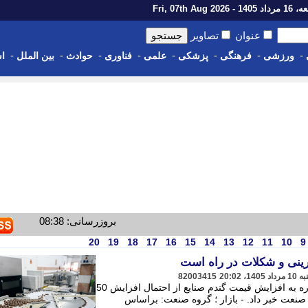
14 - Fri, 07th Aug 2026
عنوان
تصاویر
-
-
-
-
-
-
-
-
ورزشی
فرهنگی
پزشکی
علمی
فناوری
حوادث
بین الملل
اس
بروزرسانی: 08:38
20
19
18
17
16
15
14
13
12
11
10
9
82003415
یک فعال صنعت شیرینی و شکلات با اشاره به افزایش قیمت گندم صنایع از احتمال افزایش 50
ن صنعت خبر داد. - بازار ؛ گروه صنعت: براساس