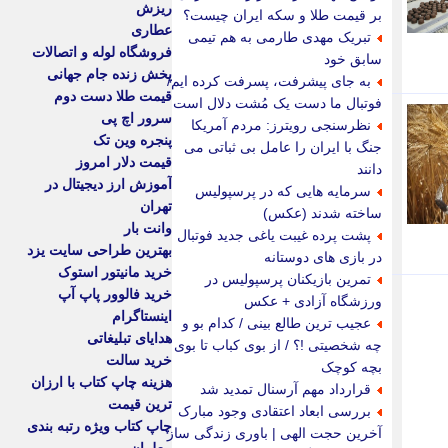
ریزش
بر قیمت طلا و سکه ایران چیست؟
عطاری
تبریک مهدی طارمی به هم تیمی
فروشگاه لوله و اتصالات
سابق خود
پخش زنده جام جهانی
به جای پیشرفت، پسرفت کرده ایم/
قیمت طلا دست دوم
فوتبال ما دست یک مُشت دلال است
سرور اچ پی
نظرسنجی رویترز: مردم آمریکا
پنجره وین تک
جنگ با ایران را عامل بی ثباتی می
قیمت دلار امروز
دانند
آموزش ارز دیجیتال در
سرمایه هایی که در پرسپولیس
تهران
ساخته شدند (عکس)
وانت بار
پشت پرده غیبت یاغی جدید فوتبال
بهترین طراحی سایت یزد
در بازی های دوستانه
خرید مانیتور استوک
تمرین بازیکنان پرسپولیس در
خرید فالوور پاپ آپ
ورزشگاه آزادی + عکس
اینستاگرام
عجیب ترین طالع بینی / کدام بو و
هدایای تبلیغاتی
چه شخصیتی !؟ / از بوی کباب تا بوی
خرید سالت
بچه کوچک
هزینه چاپ کتاب با ارزان
قرارداد مهم آرسنال تمدید شد
ترین قیمت
بررسی ابعاد اعتقادی وجود مبارک
چاپ کتاب ویژه رتبه بندی
آخرین حجت الهی | باوری زندگی ساز